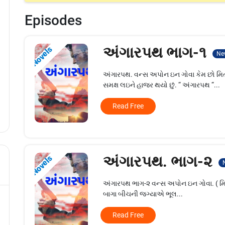
Episodes
અંગારપથ ભાગ-૧
Novels
Ne
અંગારપથ. વન્સ અપોન ઇન ગોવા કેમ છો 
સમક્ષ લઇને હાજર થયો છું. “ અંગારપથ “...
Read Free
અંગારપથ. ભાગ-૨
Novels
અંગારપથ ભાગ-૨ વન્સ અપોન ઇન ગોવા. ( મિ
બાગા બીચની જગ્યાએ ભૂલ...
Read Free