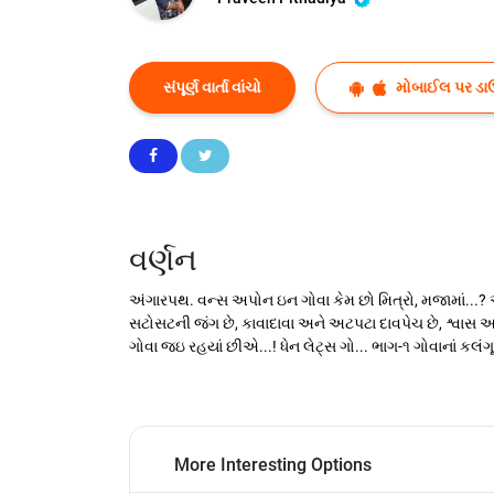
સંપૂર્ણ વાર્તા વાંચો
મોબાઈલ પર ડા
વર્ણન
અંગારપથ. વન્સ અપોન ઇન ગોવા કેમ છો મિત્રો, મજામાં..
સટોસટની જંગ છે, કાવાદાવા અને અટપટા દાવપેચ છે, શ્વાસ અધ
ગોવા જઇ રહયાં છીએ...! ધેન લેટ્સ ગો... ભાગ-૧ ગોવાનાં
More Interesting Options