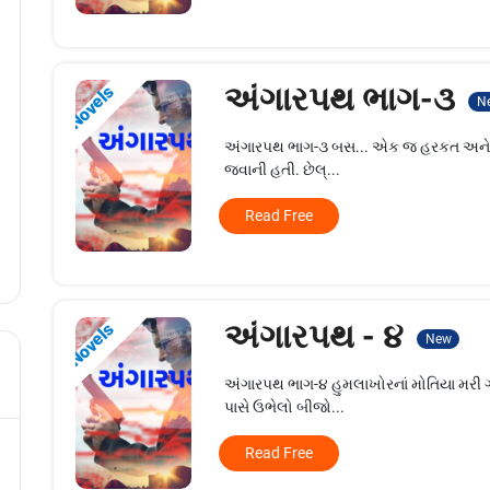
અંગારપથ ભાગ-૩
Novels
N
અંગારપથ ભાગ-૩ બસ... એક જ હરકત અને આ દુ
જવાની હતી. છેલ્...
Read Free
અંગારપથ - ૪
Novels
New
અંગારપથ ભાગ-૪ હુમલાખોરનાં મોતિયા મરી ગ
પાસે ઉભેલો બીજો...
Read Free