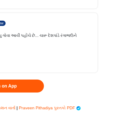
ew
ોવા આવી પહોંચે છે... ચારૂ દેશપાંડે રંગાભાઉને
s on App
્શન વાર્તા
|
Praveen Pithadiya પુસ્તકો PDF