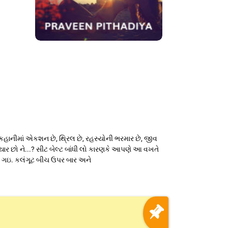
ાનીમાં એકશન છે, થ્રિલ છે, રહસ્યોની ભરમાર છે, જીવ
ૈયાર છો ને...? સીટ બેલ્ટ બાંધી લો કારણકે આપણે આ વખતે
ાઇ ગઇ. કલંગૂટ બીચ ઉપર બાર અને