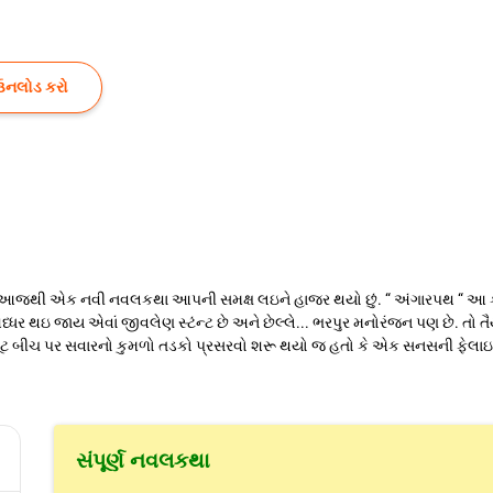
ઉનલોડ કરો
.? આજથી એક નવી નવલકથા આપની સમક્ષ લઇને હાજર થયો છું. “ અંગારપથ “ આ કહ
્ધર થઇ જાય એવાં જીવલેણ સ્ટંન્ટ છે અને છેલ્લે... ભરપુર મનોરંજન પણ છે. તો ત
 કલંગૂટ બીચ પર સવારનો કુમળો તડકો પ્રસરવો શરૂ થયો જ હતો કે એક સનસની ફેલ
સંપૂર્ણ નવલકથા