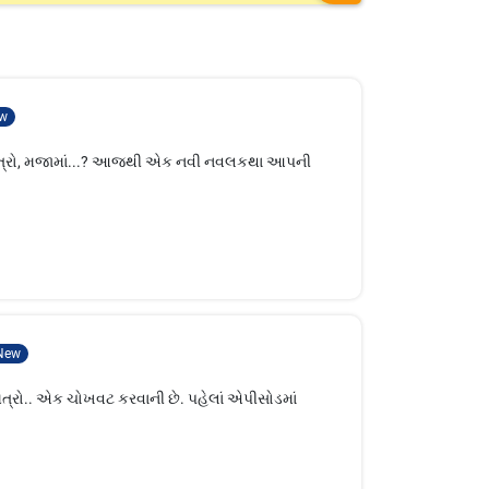
w
મિત્રો, મજામાં...? આજથી એક નવી નવલકથા આપની
New
ત્રો.. એક ચોખવટ કરવાની છે. પહેલાં એપીસોડમાં