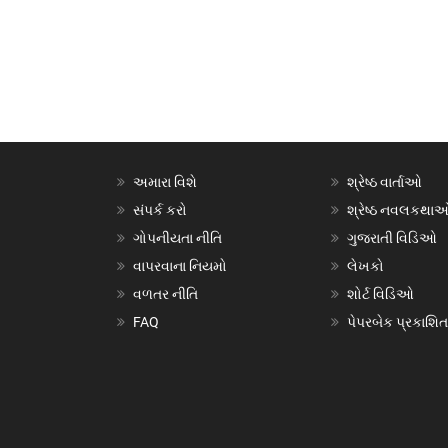
અમારા વિશે
શ્રેષ્ઠ વાર્તાઓ
સંપર્ક કરો
શ્રેષ્ઠ નવલકથા
ગોપનીયતા નીતિ
ગુજરાતી વિડિઓ
વાપરવાના નિયમો
લેખકો
વળતર નીતિ
શોર્ટ વિડિઓ
FAQ
પેપરબેક પ્રકાશિત