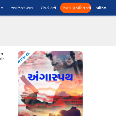
ાત
સબસ્ક્રિપ્શન
સંપર્ક કરો
મફત પ્રકાશિત કરો
લૉગિન 
નવલકથા
er
rt-
t