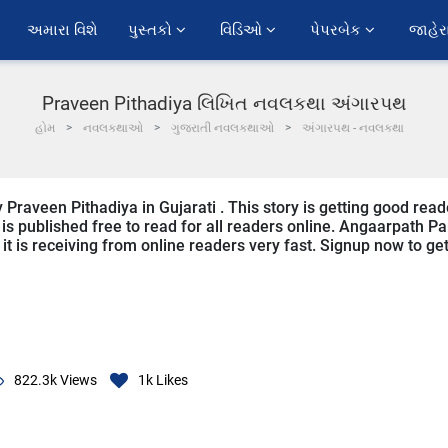
અમારા વિશે
પુસ્તકો 
વિડિઓ 
પેપરબેક 
જાહેર
Praveen Pithadiya લિખિત નવલકથા અંગારપથ
હોમ
નવલકથાઓ
ગુજરાતી નવલકથાઓ
અંગારપથ - નવલકથા
 Praveen Pithadiya in Gujarati . This story is getting good read
s published free to read for all readers online. Angaarpath Pa
nd it is receiving from online readers very fast. Signup now to ge
822.3k
Views
1k
Likes