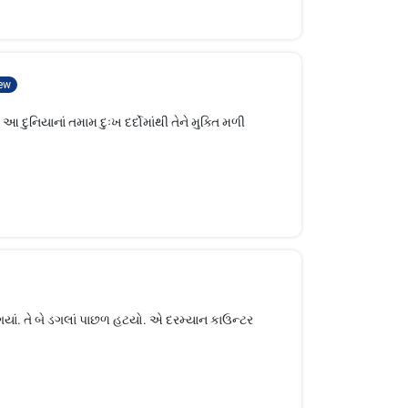
ew
નિયાનાં તમામ દુઃખ દર્દોમાંથી તેને મુક્તિ મળી
યાં. તે બે ડગલાં પાછળ હટયો. એ દરમ્યાન કાઉન્ટર