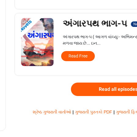
અંગારપથ ભાગ-૫
Novels
N
અંગારપથ ભાગ-૫ ( આગળ વાંચ્યુઃ- અભિમન્યુ ગ
મળવા જાય છે... ઇન...
Read Free
Read all episode
શ્રેષ્ઠ ગુજરાતી વાર્તાઓ
|
ગુજરાતી પુસ્તકો PDF
|
ગુજરાતી ફિક