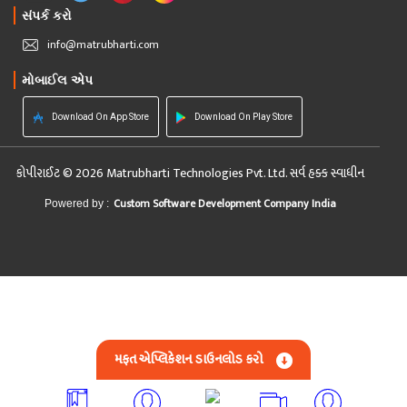
સંપર્ક કરો
info@matrubharti.com
મોબાઈલ એપ
Download On App Store
Download On Play Store
કોપીરાઈટ © 2026 Matrubharti Technologies Pvt. Ltd. સર્વ હક્ક સ્વાધીન
Custom Software Development Company India
Powered by :
મફત એપ્લિકેશન ડાઉનલોડ કરો