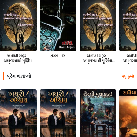
અનોખી સફર -
તરસ - 12
અનોખી સફર -
અનોખી
અમાવસ્યાથી પૂર્ણિમા
અમાવસ્યાથી પૂર્ણિમા
અમાવસ્યાથ
સુધી - પ્રકરણ - 91
સુધી - પ્રકરણ - 90
સુધી - પ
પ્રેમ વાર્તાઓ
વધુ જુઓ