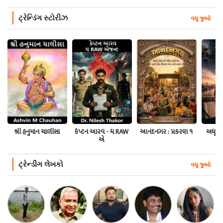
ટ્રેન્ડિંગ સ્ટોરીઝ
વધુ જુઓ
શ્રી હનુમાન ચાલીસા
કેપ્ટન આરવ - ધ RAW
આનંદનગર : પ્રકરણ ૧
અધૂરો 
એ
ટ્રેન્ડીંગ લેખકો
વધુ જુઓ