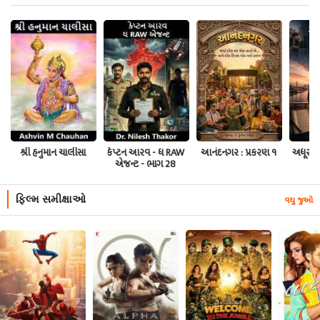
શ્રી હનુમાન ચાલીસા
કેપ્ટન આરવ - ધ RAW
આનંદનગર : પ્રકરણ ૧
અધૂરો અ
એજન્ટ - ભાગ 28
ફિલ્મ સમીક્ષાઓ
વધુ જુઓ