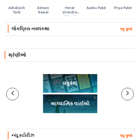
Ashoksinh
Ashwin
Herat
Aashu Patel
Priya Patel
Tank
Rawal
Virendra
Udavat
લોકપ્રિય નવલકથા
વધુ જુઓ
શ્રેણીઓ
લઘુકથા
આધ્યાત્મિક વાર્તાઓ
ન્યૂ સ્ટોરીઝ
વધુ જુઓ