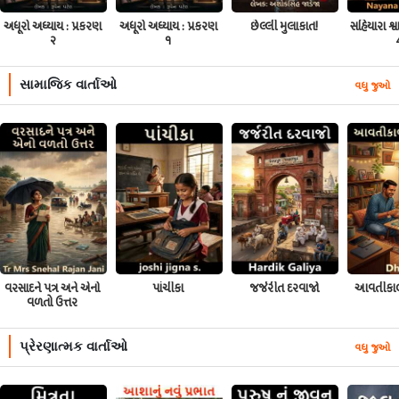
અધૂરો અધ્યાય : પ્રકરણ
અધૂરો અધ્યાય : પ્રકરણ
છેલ્લી મુલાકાત!
સહિયારા શ્
૨
૧
સામાજિક વાર્તાઓ
વધુ જુઓ
વરસાદને પત્ર અને એનો
પાંચીકા
જર્જરીત દરવાજો
આવતીકાલન
વળતો ઉત્તર
પ્રેરણાત્મક વાર્તાઓ
વધુ જુઓ