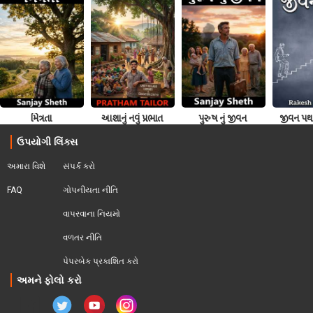
મિત્રતા
આશાનું નવું પ્રભાત
પુરુષ નું જીવન
જીવન પથ
ઉપયોગી લિંક્સ
અમારા વિશે
સંપર્ક કરો
FAQ
ગોપનીયતા નીતિ
વાપરવાના નિયમો 
વળતર નીતિ
પેપરબેક પ્રકાશિત કરો
અમને ફોલો કરો