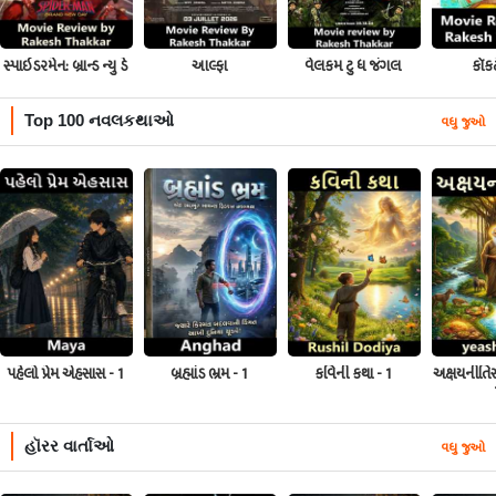
સ્પાઇડરમેન: બ્રાન્ડ ન્યુ ડે
આલ્ફા
વેલકમ ટુ ધ જંગલ
કૉક
Top 100 નવલકથાઓ
વધુ જુઓ
પહેલો પ્રેમ એહસાસ - 1
બ્રહ્માંડ ભ્રમ - 1
કવિની કથા - 1
અક્ષયનીતિસૂ
હૉરર વાર્તાઓ
વધુ જુઓ