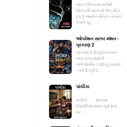
તરસ 12ઉપરના માળેથી
લોખંડની પાઇપ નો એક મોટો
ટૂકડો આવીને તાંત્રિક બાબાને
કપાળે પૂર...
ઓપરેશન સાગર મંથન -
પ્રકરણ 2
પ્રકરણ ૨: દિલ્હીના દલાલ
અને કાળા નાણાંની
ગલીઓસીન ૧: ED હેડક્વાર્ટર
- નવી દિલ્હીગ...
પાંચીકા
પાંચીકા શાળામાં
વિશ્રાંતિનો સમય પૂર્ણ થતા
ઘંટ...