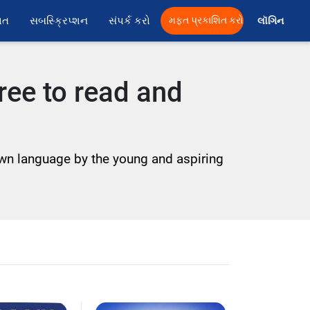
ાત
સબસ્ક્રિપ્શન
સંપર્ક કરો
મફત પ્રકાશિત કરો
લૉગિન 
ree to read and
 own language by the young and aspiring