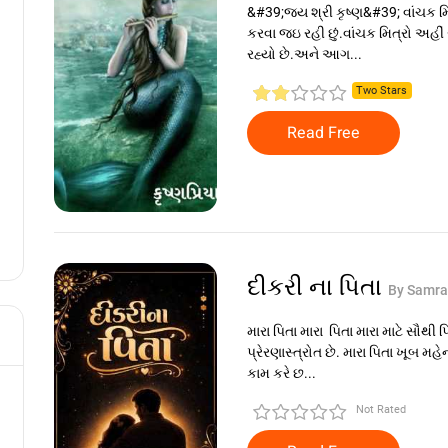
&#39;જય શ્રી કૃષ્ણ&#39; વાંચક મિ
કરવા જઇ રહી છું.વાંચક મિત્રો અહીં
રહ્યો છે.અને આગ...
Two Stars
Read Free
દીકરી ના પિતા
By Samra
મારા પિતા મારા પિતા મારા માટે સૌથી 
પ્રેરણાસ્ત્રોત છે. મારા પિતા ખૂબ મ
કામ કરે છ...
Not Rated