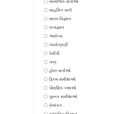
સામાજિક વાર્તાઓ
સાહસિક વાર્તા
માનવ વિજ્ઞાન
તત્વજ્ઞાન
આરોગ્ય
બાયોગ્રાફી
રેસીપી
પત્ર
હૉરર વાર્તાઓ
ફિલ્મ સમીક્ષાઓ
પૌરાણિક કથાઓ
પુસ્તક સમીક્ષાઓ
રોમાંચક
કાલ્પનિક-વિજ્ઞાન