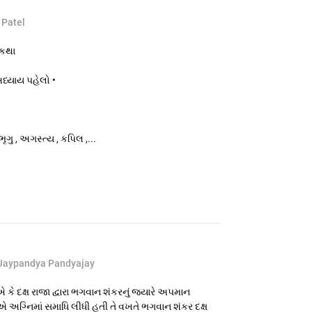
 Patel
 કથા
અધ્યાય પહેલો •
ૃગુ , અગસ્ત્ય , કપિલ ,...
Jaypandya Pandyajay
 દક્ષ રાજા દ્વારા ભગવાન શંકરનું જ્યારે અપમાન
્વતીએ અગ્નિમાં સમાધિ લીધી હતી તે વખતે ભગવાન શંકર દક્ષ