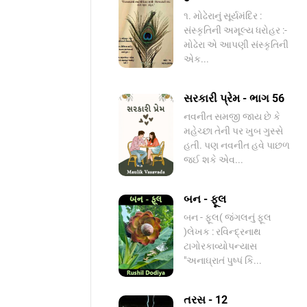
૧. મોઢેરાનું સૂર્યમંદિર :
સંસ્કૃતિની અમૂલ્ય ધરોહર :-​
મોઢેરા એ આપણી સંસ્કૃતિની
એક...
સરકારી પ્રેમ - ભાગ 56
નવનીત સમજી જાય છે કે
મહેચ્છા તેની પર ખુબ ગુસ્સે
હતી. પણ નવનીત હવે પાછળ
જઈ શકે એવ...
બન - ફૂલ
બન - ફૂલ( જંગલનું ફૂલ
)લેખક : રવિન્દ્રનાથ
ટાગોરકાવ્યોપન્યાસ​
"અનાઘ્રાતં પુષ્પં કિ...
તરસ - 12