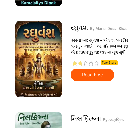
રઘુવંશ
By Mansi Desai Shast
પ્રસ્તાવના: રઘુવંશ – એક શાશ્વત વ
બચનુ ન જાઈ... આ પંક્તિઓ આપણે વ
એ &#39;રઘુકુળ&#39;ના મૂળ સુધી..
Two Stars
Read Free
નિલક્રિષ્ના
By કૃષ્ણપ્રિયા