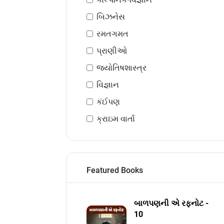
બિઝનેસ
રમતગમત
પ્રાણીઓ
જ્યોતિષશાસ્ત્ર
વિજ્ઞાન
કંઈપણ
ક્રાઇમ વાર્તા
Featured Books
બાળપણની એ રફનોટ -
10