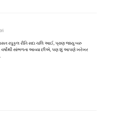
ri
િરાસત રઘુકુલ રીતિ સદા ચલિ આઈ, પ્રાણ જાયુ બરુ
ર્ષોથી સાંભળતા આવ્યા છીએ, પણ શું આપણે ખરેખર
.