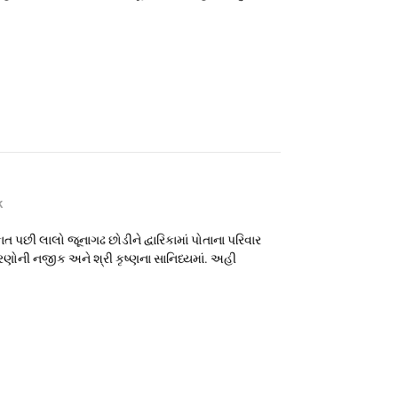
k
ત પછી લાલો જૂનાગઢ છોડીને દ્વારિકામાં પોતાના પરિવાર
ણોની નજીક અને શ્રી કૃષ્ણના સાનિધ્યમાં. અહી