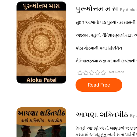
પુરૂષોત્તમ માસ
By Aloka
સુદ ૧ આજનો પાઠ પુરુષોત્તમ માસની
અધ્યાય પહેલો નૈમિષારણ્યમાં યજ્ઞ 
કાંઠા ગોરમાની કથા |સંકીર્તન
નૈમિષારણ્યમાં યજ્ઞ કરવાની ઇચ્છાથી ભ
Not Rated
Read Free
આપણા શક્તિપીઠ
By 
મિત્રો આપણે એ તો જાણીએ જ છીએ કે
કરવામાં આવ્યું હતું ત્યારે માતા પાર