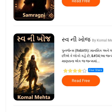
Read Free
સ્વ ની ખોજ
By Komal M
પુનર્જન્મ (Rebirth): માનસિક અને
છીએ કે લોકો કહે છે, &#34;આ જન્મમ
માણસના એક જ જન્મમાં...
Four Stars
Read Free