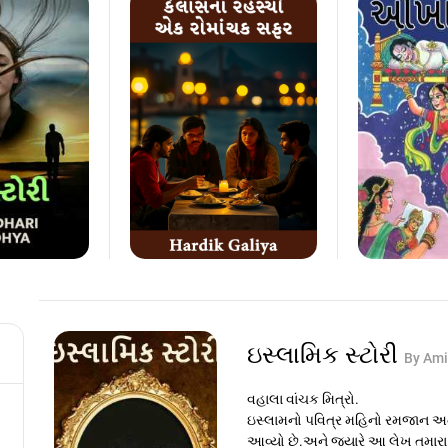
ઇસ્લામિક સ્ટોરી
By Ami
વહાલા વાંચક મિત્રો.
ઇસ્લામનો પવિત્ર મહિનો રમજાન અત્ય
આવ્યો છે.અને જ્યારે આ લેખ તમારા 