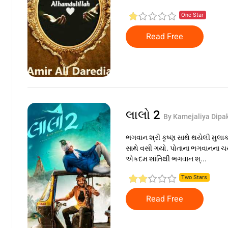
One Star
Read Free
લાલો 2
By Kamejaliya Dipa
ભગવાન શ્રી કૃષ્ણ સાથે થયેલી મુલાકા
સાથે વસી ગયો. પોતાના ભગવાનના ચર
એકદમ શાંતિથી ભગવાન શ્...
Two Stars
Read Free