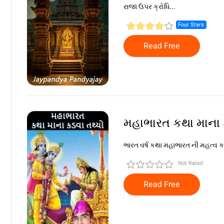
રાજા ઉપર ક્રોધિ...
Four Stars
Read Free
મહાભારત કથા માના 
ભારત વર્ષ કથા મહાભારત ની મહત્વ કાંક
Not Rated
Read Free