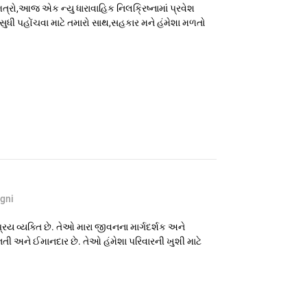
ત્રો,આજ એક ન્યુ ધારાવાહિક નિલક્રિષ્નામાં પ્રવેશ
 સુધી પહોંચવા માટે તમારો સાથ,સહકાર મને હંમેશા મળતો‌
gni
પ્રિય વ્યક્તિ છે. તેઓ મારા જીવનના માર્ગદર્શક અને
હેનતી અને ઈમાનદાર છે. તેઓ હંમેશા પરિવારની ખુશી માટે