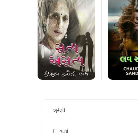
શ્રેણી
વાર્તા