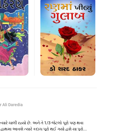
r Ali Daredia
ારે ચાલી રહ્યો છે. અને તે 1/3 જેટલો પૂરો પણ થવા
હાથમા આવશે ત્યારે કદાચ પૂરો થઈ ગયો હશે યા પુરો...