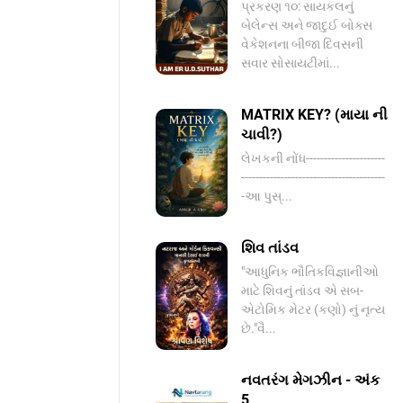
પ્રકરણ ૧૦: સાયકલનું
બેલેન્સ અને જાદુઈ બોક્સ
વેકેશનના બીજા દિવસની
સવાર સોસાયટીમાં...
MATRIX KEY? (માયા ની
ચાવી?)
લેખકની નોંધ----------------------
----------------------------------------
-આ પુસ્...
શિવ તાંડવ
"આધુનિક ભૌતિકવિજ્ઞાનીઓ
માટે શિવનું તાંડવ એ સબ-
એટોમિક મેટર (કણો) નું નૃત્ય
છે."વૈ...
નવતરંગ મેગઝીન - અંક
5