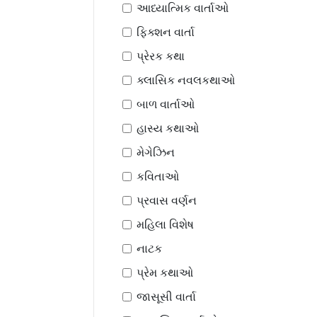
આધ્યાત્મિક વાર્તાઓ
ફિક્શન વાર્તા
પ્રેરક કથા
ક્લાસિક નવલકથાઓ
બાળ વાર્તાઓ
હાસ્ય કથાઓ
મેગેઝિન
કવિતાઓ
પ્રવાસ વર્ણન
મહિલા વિશેષ
નાટક
પ્રેમ કથાઓ
જાસૂસી વાર્તા