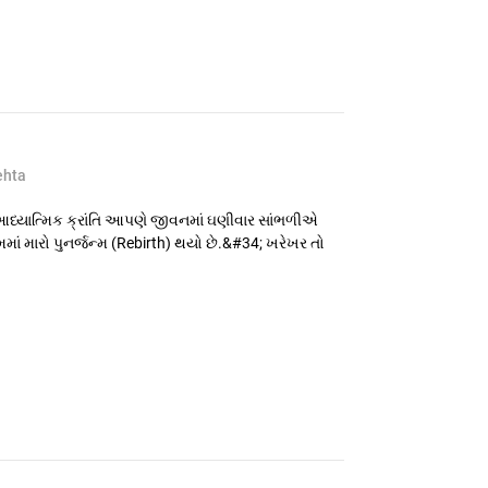
ehta
 આધ્યાત્મિક ક્રાંતિ આપણે જીવનમાં ઘણીવાર સાંભળીએ
ાં મારો પુનર્જન્મ (Rebirth) થયો છે.&#34; ખરેખર તો