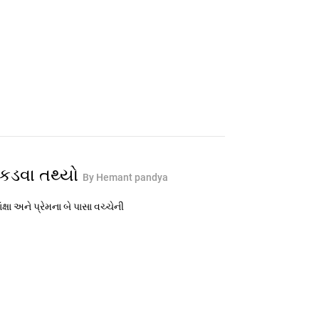
કડવા તથ્યો
By Hemant pandya
્ષા અને પ્રેમના બે પાસા વચ્ચેની