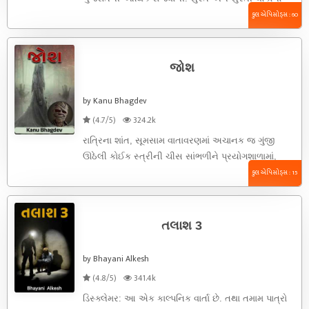
મિજાજ એક આગવી શૈલી ...
કુલ એપિસોડ્સ : 60
જોશ
by Kanu Bhagdev
(4.7/5)
324.2k
રાત્રિના શાંત, સૂમસામ વાતાવરણમાં અચાનક જ ગુંજી
ઊઠેલી કોઈક સ્ત્રીની ચીસ સાંભળીને પ્રયોગશાળામાં,
પોતાના કામમાં અત્યંત વ્યસ્ત પ્રોફેસર વિનાયક ...
કુલ એપિસોડ્સ : 15
તલાશ 3
by Bhayani Alkesh
(4.8/5)
341.4k
ડિસ્ક્લેમર: આ એક કાલ્પનિક વાર્તા છે. તથા તમામ પાત્રો