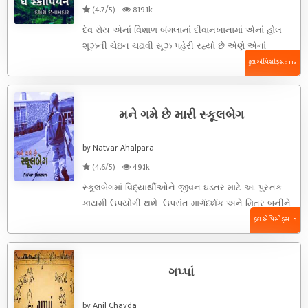
(4.7/5)
819.1k
દેવ રોય એનાં વિશાળ બંગલાનાં દીવાનખાનામાં એનાં હોલ
શૂઝની ચેઇન ચઢાવી સૂઝ પહેરી રહ્યો છે એણે એનાં
ઘરઘાટી શામુદાને ...
કુલ એપિસોડ્સ : 113
મને ગમે છે મારી સ્કૂલબેગ
by Natvar Ahalpara
(4.6/5)
49.1k
સ્કૂલબેગમાં વિદ્યાર્થીઓને જીવન ઘડતર માટે આ પુસ્તક
કાયમી ઉપયોગી થશે. ઉપરાંત માર્ગદર્શક અને મિત્ર બનીને
પણ ૨૪ કલાક સાથે ...
કુલ એપિસોડ્સ : 5
ગપ્પાં
by Anil Chavda