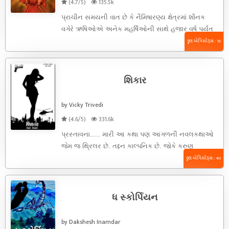
(4.7/5)
135.5k
પ્રાચીન સમયની વાત છે કે નૈમિષારણ્ય ક્ષેત્રમાં શૌનક
વગેરે ઋષિઓએ અનેક મહર્ષિઓની સાથે હજાર વર્ષ પર્યંત
ચાલવાવાળા યજ્ઞને પ્રારંભ ...
કુલ એપિસોડ્સ : 18
શિકાર
by Vicky Trivedi
(4.6/5)
331.6k
પ્રસ્તાવના..... મારી આ કથા પણ આગળની નવલકથાઓ
જેમ જ થ્રિલર છે. તદ્દન કાલ્પનિક છે. જોકે કરુણ
વાસ્તવિકતા તો અંદર ...
કુલ એપિસોડ્સ : 40
ધ સ્કોર્પિયન
by Dakshesh Inamdar