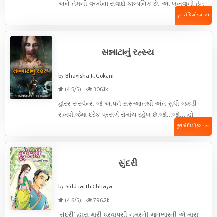
અને તેમની વચ્ચેના સંવાદો કાલ્પનિક છે. આ લખવાનો હેતુ
માત્ર ...
કુલ એપિસોડ્સ : 61
સન્નાટાનું રહ્સ્ય
by Bhavisha R. Gokani
(4.5/5)
306.1k
હોરર સસ્પેન્સ જે આપને સરૂઆતથી અંત સુધી જકડી
રાખશે,જેમા દરેક પ્રસંગે રોમાંચ રહેલ છે.જો...જો... હો
ગભરાઇ ન જતા.ડરવાનુ તો ...
કુલ એપિસોડ્સ : 20
સુંદરી
by Siddharth Chhaya
(4.6/5)
796.2k
‘સુંદરી’ દ્વારા મારી ઘરવાપસી નમસ્તે! માતૃભારતી એ મારા