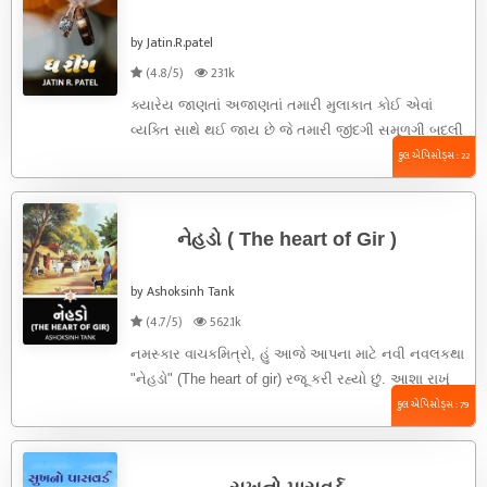
by Jatin.R.patel
(4.8/5)
231k
ક્યારેય જાણતાં અજાણતાં તમારી મુલાકાત કોઈ એવાં
વ્યક્તિ સાથે થઈ જાય છે જે તમારી જીંદગી સમૂળગી બદલી
નાંખે છે.. ...
કુલ એપિસોડ્સ : 22
નેહડો ( The heart of Gir )
by Ashoksinh Tank
(4.7/5)
562.1k
નમસ્કાર વાચકમિત્રો, હું આજે આપના માટે નવી નવલકથા
"નેહડો" (The heart of gir) રજૂ કરી રહ્યો છું. આશા રાખું
...
કુલ એપિસોડ્સ : 79