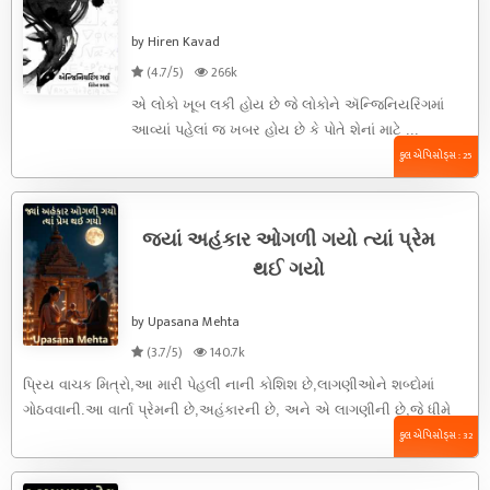
by Hiren Kavad
(4.7/5)
266k
એ લોકો ખૂબ લકી હોય છે જે લોકોને ઍન્જિનિયરિંગમાં
આવ્યાં પહેલાં જ ખબર હોય છે કે પોતે શેનાં માટે ...
કુલ એપિસોડ્સ : 25
જ્યાં અહંકાર ઓગળી ગયો ત્યાં પ્રેમ
થઈ ગયો
by Upasana Mehta
(3.7/5)
140.7k
પ્રિય વાચક મિત્રો,આ મારી પેહલી નાની કોશિશ છે,લાગણીઓને શબ્દોમાં
ગોઠવવાની.આ વાર્તા પ્રેમની છે,અહંકારની છે, અને એ લાગણીની છે,જે ધીમે
...
કુલ એપિસોડ્સ : 32