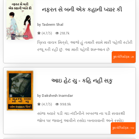
નફરત સે બની એક કહાની પ્યાર કી
by Tasleem Shal
(4.7/5)
218.7k
પ્રિય વાચક મિત્રો, આજે હું તમારી સામે મારી પહેલી સ્ટોરી
રજૂ કરી રહી છું. આ મારી પહેલી શરૂઆત છે ...
કુલ એપિસોડ્સ : 25
આઇ હેટ યુ - કહિ નહીં સકુ
by Dakshesh Inamdar
(4.7/5)
998.9k
સાંજ ક્યારે પડી ગઇ નંદીનીને ખબરજ ના પડી સવારથી
જોબ પર જવાનું આવીને રસોઇ બનાવવાની અને રસોઇ
બનાવતાં બનાવતાં ...
કુલ એપિસોડ્સ : 112