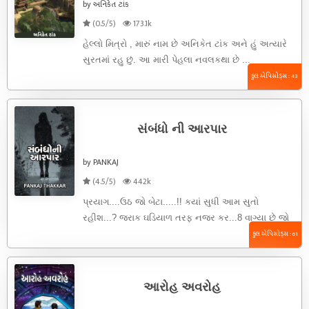
by અનિકેત ટાંક
(0.5/5)
173.1k
હેલ્લો મિત્રો , મારું નામ છે અનિકેત ટાંક અને હું અત્યારે
સુરતમાં રહુ છું. આ મારી પેહલા નવલકથા છે ...
કુલ એપિસોડ્સ : 43
સંબંધો ની આરપાર
by PANKAJ
(4.5/5)
442k
પ્રયાગ....ઉઠ જો બેટા.....!! કયાં સુધી આમ સુતો
રહીશ...? જરાક ઘડિયાળ તરફ નજર કર...8 વાગ્યા છે જો
બેટા..!સૂરજ આજે પોહ ...
કુલ એપિસોડ્સ : 61
આરોહ અવરોહ