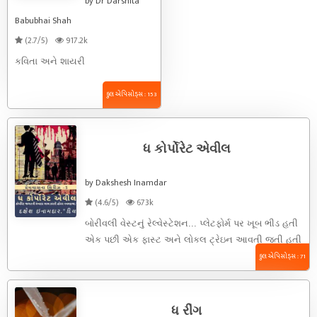
by Dr Darshita
Babubhai Shah
(2.7/5)
917.2k
કવિતા અને શાયરી
કુલ એપિસોડ્સ : 153
ધ કોર્પોરેટ એવીલ
by Dakshesh Inamdar
(4.6/5)
673k
બોરીવલી વેસ્ટનું રેલ્વેસ્ટેશન... પ્લેટફોર્મ પર ખૂબ ભીડ હતી
એક પછી એક ફાસ્ટ અને લોકલ ટ્રેઇન આવતી જતી હતી
ઉતરનારાં ...
કુલ એપિસોડ્સ : 71
ધ રીંગ