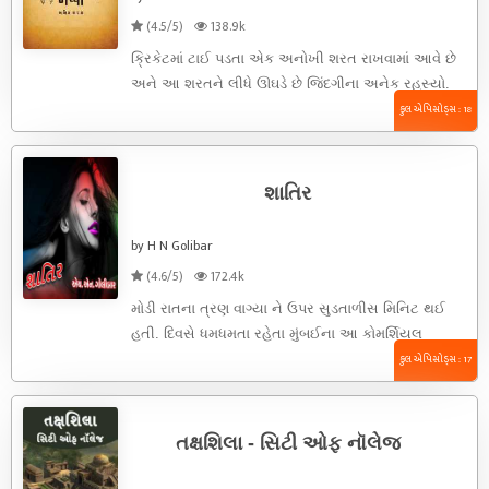
(4.5/5)
138.9k
ક્રિકેટમાં ટાઈ પડતા એક અનોખી શરત રાખવામાં આવે છે
અને આ શરતને લીધે ઊઘડે છે જિંદગીના અનેક રહસ્યો.
ઇતિહાસ, ...
કુલ એપિસોડ્સ : 18
શાતિર
by H N Golibar
(4.6/5)
172.4k
મોડી રાતના ત્રણ વાગ્યા ને ઉપર સુડતાળીસ મિનિટ થઈ
હતી. દિવસે ધમધમતા રહેતા મુંબઈના આ કોમર્શિયલ
એરિયામાં અત્યારે એકદમ ...
કુલ એપિસોડ્સ : 17
તક્ષશિલા - સિટી ઓફ નૉલેજ