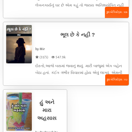
લેખનકાર્યનું ઘર છે એમ કહું તો જરાય અતિશયોક્તિ નહીં
ગણાય. નવાસવા ...
કુલ એપિસોડ્સ : 106
ભૂલ છે કે નહીં ?
by Mir
(3.1/5)
547.9k
દોસ્તો,આજે બસમાં જવાનું થયું. મારી બાજુમાં એક બહેન
બેઠા હતાં. કંઈક ગંભીર વિચારમાં હોય એવું લાગ્યું. એમની
આંખો પાણી ...
કુલ એપિસોડ્સ : 112
હું અને
મારા
અહસાસ