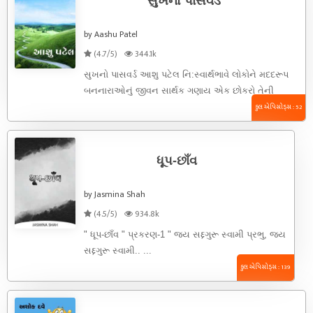
સુખનો પાસવર્ડ
by Aashu Patel
(4.7/5)
344.1k
સુખનો પાસવર્ડ આશુ પટેલ નિ:સ્વાર્થભાવે લોકોને મદદરૂપ
બનનારાઓનું જીવન સાર્થક ગણાય એક છોકરો તેની
કોલેજની ફી માટે સહાય માગવા ...
કુલ એપિસોડ્સ : 52
ધૂપ-છાઁવ
by Jasmina Shah
(4.5/5)
934.8k
" ધૂપ-છાઁવ " પ્રકરણ-1 " જય સદ્દગુરૂ સ્વામી પ્રભુ, જય
સદ્દગુરૂ સ્વામી.. ...
કુલ એપિસોડ્સ : 139