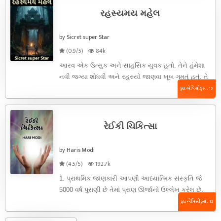
રહસ્યમય મહેલ
by Sicret super Star
(0.9/5)
84k
આરવ એક ઉત્સુક અને સાહસિક યુવક હતો. તેને હંમેશા
નવી જગ્યા શોધવી અને રહસ્યો જાણવા ખૂબ ગમતું હતું. તે
...
કુલ એપિસોડ્સ : 15
રેઈકી ચિકિત્સા
by Haris Modi
(4.5/5)
192.7k
1. પ્રાથમિક જાણકારી આપણી આધ્યાત્મિક સંસ્કૃતિ જે
5000 વર્ષ પુરાણી છે તેમાં પ્રાણ ઊર્જાનો ઉલ્લેખ કરેલ છે.
જે સમગ્ર ...
કુલ એપિસોડ્સ : 12