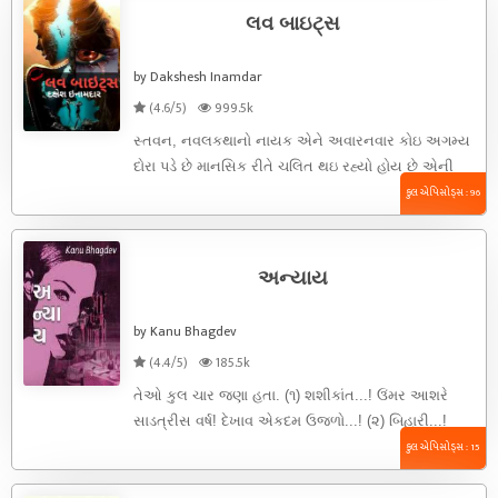
લવ બાઇટ્સ
by Dakshesh Inamdar
(4.6/5)
999.5k
સ્તવન, નવલકથાનો નાયક એને અવારનવાર કોઇ અગમ્ય
દોરા પડે છે માનસિક રીતે ચલિત થઇ રહ્યો હોય છે એની
ઘણી ...
કુલ એપિસોડ્સ : 96
અન્યાય
by Kanu Bhagdev
(4.4/5)
185.5k
તેઓ કુલ ચાર જણા હતા. (૧) શશીકાંત...! ઉંમર આશરે
સાડત્રીસ વર્ષ! દેખાવ એકદમ ઉજળો...! (૨) બિહારી...!
ઉંમર આશરે પાંત્રીસ! શરીરનો રંગ ...
કુલ એપિસોડ્સ : 15