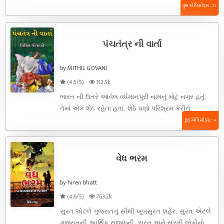
જો યોગ્ય ...
કુલ એપિસોડ્સ : 72
પંચતંત્ર ની વાર્તા
by MITHIL GOVANI
(4.5/5)
112.5k
ભારત ની ઉતરે આવેલ વર્ધમાનપુરી નામનું મોટું નગર હતું.
તેમાં એક શેઠ રહેતા હતા. શેઠે ઘણો પરિશ્રમ કરીને
નીતિપૂર્વક ...
કુલ એપિસોડ્સ : 4
વેધ ભરમ
by hiren bhatt
(4.6/5)
763.2k
સુરત એટલે ગુજરાતનું સૌથી ખૂબસુરત શહેર. સુરત એટલે
ગુજરાતની આર્થિક રાજધાની. સુરત અને સુરતી લોકોનો