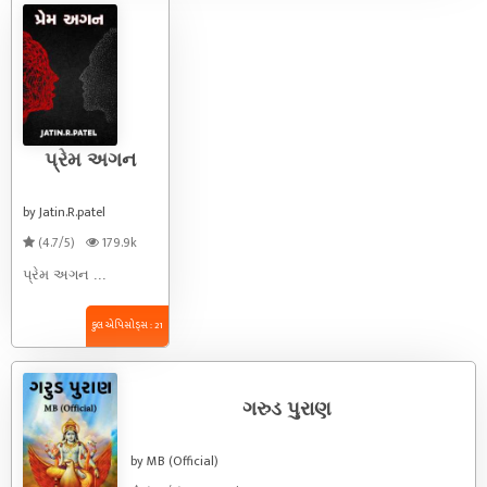
પ્રેમ અગન
by Jatin.R.patel
(4.7/5)
179.9k
પ્રેમ અગન ...
કુલ એપિસોડ્સ : 21
ગરુડ પુરાણ
by MB (Official)