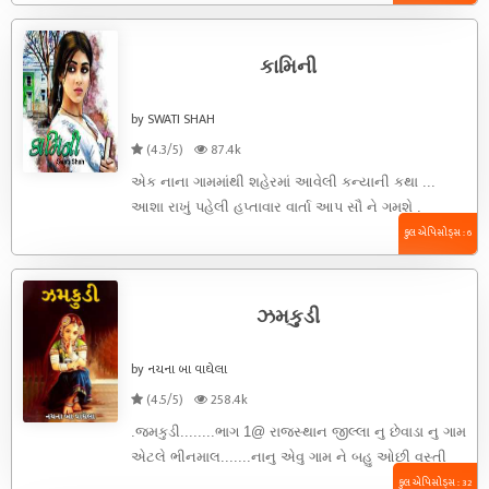
કામિની
by SWATI SHAH
(4.3/5)
87.4k
એક નાના ગામમાંથી શહેરમાં આવેલી કન્યાની કથા ...
આશા રાખું પહેલી હપ્તાવાર વાર્તા આપ સૌ ને ગમશે .
કુલ એપિસોડ્સ : 6
ઝમકુડી
by નયના બા વાઘેલા
(4.5/5)
258.4k
.જમકુડી........ભાગ 1@ રાજસ્થાન જીલ્લા નુ છેવાડા નુ ગામ
એટલે ભીનમાલ.......નાનુ એવુ ગામ ને બહુ ઓછી વસ્તી
ઘરાવતુ ગામમાં .......ગામમાં ...
કુલ એપિસોડ્સ : 32