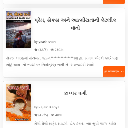
પ્રેમ, સેકસ અને આત્મીયતાની કેટલીક
વાતો
by yeash shah
(3.6/5)
230.1k
સેક્સ લાઇફમાં સંયમનું મહત્વ****************જી હા, સંયમ એટલે કાઈ પણ
ખોટું થાય ,તો સ્વયં પર નિયંત્રણ રાખી ને ,સમજદારી સાથે ...
કુલ એપિસોડ્સ : 10
છપ્પર પગી
by Rajesh Kariya
(4.7/5)
481k
મેલો ઘેલો સફેદ સાડલો, ડોક ઢંકાય ત્યાં સુધી લાજ કાઢેલ