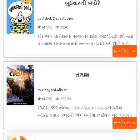
બુધવારની બપોરે
by Ashok Dave Author
(4.5/5)
325k
ચોર અને ચૌકીદારનો પ્રભાવ વિપક્ષોમાં એટલી હદે વધી ગયો
કે બધાએ પોતાના નામની શરૂઆત ‘ચ’થી કરી દીધી અને
એમ ...
કુલ એપિસોડ્સ : 46
તલાશ
by Bhayani Alkesh
(4.7/5)
468.8k
23-01-1999 શનિવાર: પોષ મહિનાની કડકડતી ઠંડીમાં
ઓફ્ફ વ્હાઇટ કલરની એક કૉન્ટૅષા ક્લાસિક કાર `લગભગ
60 કિમિ ની સ્પીડે વાસીમ ...
કુલ એપિસોડ્સ : 48