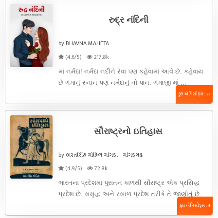
રુદ્ર નંદિની
by BHAVNA MAHETA
(4.6/5)
217.8k
માં નર્મદા! નર્મદા નદીને રેવા પણ કહેવામાં આવે છે. કહેવાય
છે ગંગાનું સ્નાન પણ નર્મદાનું તો પાન. ગંગાજી માં ...
કુલ એપિસોડ્સ : 22
સૌરાષ્ટ્રનો ઇતિહાસ
by ભરતસિંહ ગોહિલ ગાંગડા - ગાંગડગઢ
(4.9/5)
72.8k
ભારતના પ્રદેશમાં પુરાતન કાળથી સૌરાષ્ટ્ર એક પ્રસિદ્ધ
પ્રદેશ છે. સમૃદ્ધ અને રસાળ પ્રદેશ તરીકે તે જાણીતું છે.
તેનું મહત્ત્વ ...
કુલ એપિસોડ્સ : 4