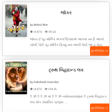
જૉકર
by Mehul Mer
(4.8/5)
615.2k
જૉકર-1“ગૂડ મોર્નિંગ અંકલ”ક્રિશાએ આળસ મરડી આંખો
ખોલી.“વેરી ગૂડ મોર્નિંગ ક્રિશુ,ચલ જલ્દી ઉઠી જા હું વેઇટ
કરું છું”હસમુખભાઈએ ક્રિશાના માથે ...
કુલ એપિસોડ્સ : 65
ટ્રુથ બિહાઇન્ડ લવ
by Dakshesh Inamdar
(4.6/5)
504.3k
!! ૐ !! !! ૐ માં !! !! ૐ નમોનારાયણાય !! ટ્રુથ બિહાઇન્ડ
લવ એક રોમાંચિત પ્રણય ...
કુલ એપિસોડ્સ : 57