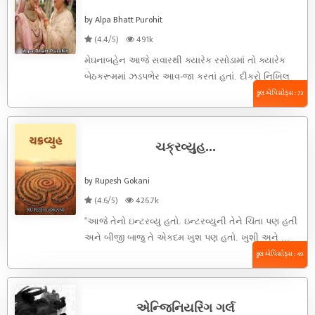
by Alpa Bhatt Purohit
(4.4/5)
491k
મેઘનાબહેન આજે સવારથી ક્યારેક રસોડામાં તો ક્યારેક
બેઠકરૂમમાં ઝડપભેર આવ-જા કરતાં હતાં. દીકરો નિખિલ
પપ્પા સમીરભાઈને ઈશારા કરી પૂછી ...
કુલ એપિસોડ્સ : 73
ચક્રવ્યુહ...
by Rupesh Gokani
(4.6/5)
426.7k
“આજે તેનો ઇન્ટરવ્યુ હતો. ઇન્ટરવ્યુની તેને ચિંતા પણ હતી
અને બીજી બાજુ તે એકદમ ખુશ પણ હતો. ખુશી અને ...
કુલ એપિસોડ્સ : 49
એન્જિનિયરિંગ ગર્લ