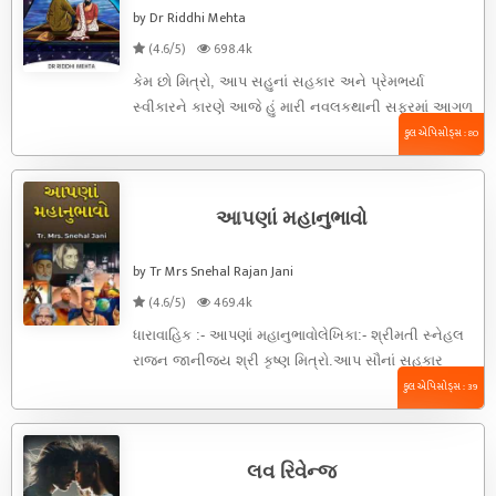
by Dr Riddhi Mehta
(4.6/5)
698.4k
કેમ છો મિત્રો, આપ સહુનાં સહકાર અને પ્રેમભર્યા
સ્વીકારને કારણે આજે હું મારી નવલકથાની સફરમાં આગળ
વધતાં મારી ૧૬ ...
કુલ એપિસોડ્સ : 80
આપણાં મહાનુભાવો
by Tr Mrs Snehal Rajan Jani
(4.6/5)
469.4k
ધારાવાહિક :- આપણાં મહાનુભાવોલેખિકા:- શ્રીમતી સ્નેહલ
રાજન જાનીજય શ્રી કૃષ્ણ મિત્રો.આપ સૌનાં સહકાર
અને પ્રેરણાથી હું મારી વધુ ...
કુલ એપિસોડ્સ : 39
લવ રિવેન્જ