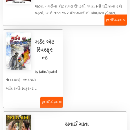
પાટણ નગરીના કોટકાંગરા ઉપરથી મધરાતની ઘટિકાનો ડંકો
પડ્યો, અને તરત જ સર્વસલામતીની ઘોષણાના હોકારા,
ઠેરઠેરથી ચોકીદારોએ આપ્યા. થોડી વારમાં ...
કુલ એપિસોડ્સ : 42
મર્ડર એટ
રિવરફ્ર
ન્ટ
by Jatin.R.patel
(4.8/5)
378.1k
મર્ડર @રિવરફ્રન્ટ ...
કુલ એપિસોડ્સ : 40
સવાઈ માતા