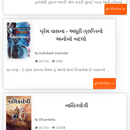
હળવેથી ડૂસકાં ભરતી એક સ્ત્રી મુંબઈ તરફ જતી ટ્રેનનાં
...
કુલ એપિસોડ્સ : 80
પ્રેમ વાસના - અધૂરી ત્રુપ્તિનો
અનોખો બદલો
by Dakshesh Inamdar
(4.7/5)
314k
પ્રકરણ - 1 પ્રેમ વાસના વૈભવ તું આજે શેનાં વિચારોમાં છે ક્યારનો ...
કુલ એપિસોડ્સ : 33
નાયિકાદેવી
by Dhumketu
(4.7/5)
220.6k