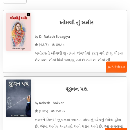
ખીમલી નું ખમીર
by Dr Rakesh Suvagiya
(4.5/5)
89.4k
ખમીરવંતી ખીમલી શું તમને જંગલોમાં ફરવું ગમે છે શું ગીરના
નેસડાના લોકો વિશે જાણવું ગમે છે ત્યાં ના લોકો ની ...
કુલ એપિસોડ્સ : 6
જીવન પથ
by Rakesh Thakkar
(1.9/5)
250.9k
નમસ્તે મિત્ર! જીવનમાં આગળ વધવાનું દરેકનું ધ્યેય હોય
છે. એમાં અનેક અડચણો અને પડાવ આવે છે. આ સમયમાં