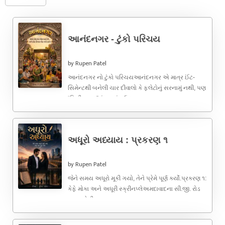
આનંદનગર - ટુંકો પરિચય
by Rupen Patel
આનંદનગર નો ટુંકો પરિચયઆનંદનગર એ માત્ર ઈંટ-
સિમેન્ટથી બનેલી ચાર દીવાલો કે ફ્લેટોનું સરનામું નથી, પણ
“મિની ભારત”નું જ્વલંત ઉદાહરણ ...
અધૂરો અધ્યાય : પ્રકરણ ૧
by Rupen Patel
જેને સમય અધૂરો મૂકી ગયો, તેને પ્રેમે પૂર્ણ કર્યો.પ્રકરણ ૧:
કેફે મોકા અને અધૂરી સ્ક્રીનપ્લેઅમદાવાદના સી.જી. રોડ
પર આવેલી ...