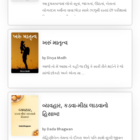
આ દુષમકાળમાં લોકો સૂતાં, જાગતાં, ઊઠતાં, બેસતાં
ચોગરદમ કર્મોના વાવાઝોડા સામે ઝઝૂમી રહ્યાં છે! પરીક્ષામાં
રિઝલ્ટ સારું નહીં આવે ...
ખરું માતૃત્વ
by Divya Modh
આજે તો મેં આશા ને કહી જ દીધું કે સારી રીતે થઈને રે જે
સાંજે છોકરો અને એના મા ...
વ્યવહાર, કડવા-મીઠા લાડવાનો
હિસાબ!
by Dada Bhagwan
રોહિણીબેન તેમના બે દીકરા અને પતિ સાથે સુખી જીવન