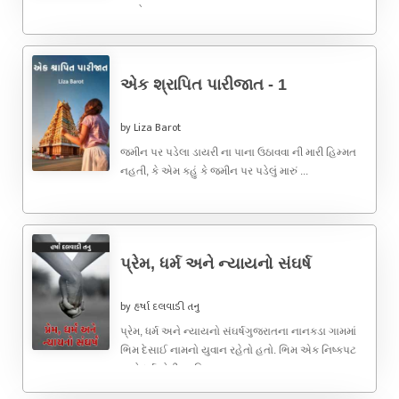
જુઓ ...
એક શ્રાપિત પારીજાત - 1
by Liza Barot
જમીન પર પડેલા ડાયરી ના પાના ઉઠાવવા ની મારી હિમ્મત
નહતી, કે એમ કહું કે જમીન પર પડેલું મારું ...
પ્રેમ, ધર્મ અને ન્યાયનો સંઘર્ષ
by હર્ષા દલવાડી તનુ
પ્રેમ, ધર્મ અને ન્યાયનો સંઘર્ષગુજરાતના નાનકડા ગામમાં
ભિમ દેસાઈ નામનો યુવાન રહેતો હતો. ભિમ એક નિષ્કપટ
અને ધર્મપ્રેમી વ્યક્તિ ...