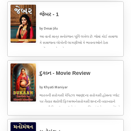
જેબર - 1
by Desai Jilu
આ વાર્તા માત્ર મનોરંજન પૂર્તિ લખેલ છે. જેમાં કોઈ સમાજ
કે સમાજના લોકોની લાગણીઓ કે ભાવનાઓને ઠેસ
પહોંચાડવાનો મારો ...
દુકાન - Movie Review
by Khyati Maniyar
ભારતની સરોગસી કેપિટલ આણંદના સરોગસી હોમના પ્લોટ
પર તૈયાર થયેલી ફિલ્મઅનેસરોગસી શબ્દની વ્યાખ્યાને
બદલતી ફિલ્મ"દુકાન"જેમાંઅરજીતસિંઘનું "મોહ ન લાગે" તો
...