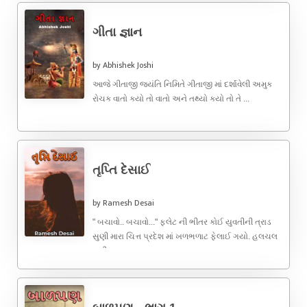
ગીતા જ્ઞાન
by Abhishek Joshi
આજે ગીતાજી જયંતિ નિમિતે ગીતાજી માં દર્શાવેલી અમુક
રોચક વાતો કયો તો વાતો અને તથ્યો કયો તો તે ...
તૃપ્તિ દેસાઈ
by Ramesh Desai
" બચાવો.. બચાવો..." ફ્લેટ ની ભીતર કોઈ યુવતીની ત્રાડ
સુણી મારા ચિત્ત પ્રદેશ માં ખળભળાટ ફેલાઈ ગયો. હલચલ
મચી ...