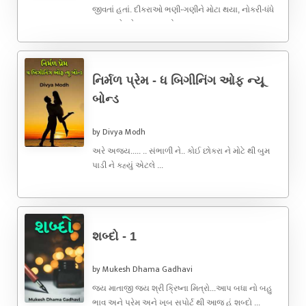
જીવતાં હતાં. દીકરાઓ ભણી-ગણીને મોટા થયા, નોકરી-ધંધે
લાગ્યા. તેમને પરણાવવાનો ...
નિર્મળ પ્રેમ - ધ બિગીનિંગ ઓફ ન્યૂ
બોન્ડ
by Divya Modh
અરે અજય..... .. સંભાળી ને.. કોઈ છોકરા ને મોટે થી બુમ
પાડી ને કહ્યું એટલે ...
શબ્દો - 1
by Mukesh Dhama Gadhavi
જય માતાજી જય શ્રી ક્રિષ્ના મિત્રો...આપ બધા નો બહુ
ભાવ અને પ્રેમ અને ખૂબ સપોર્ટ થી આજ હું શબ્દો ...