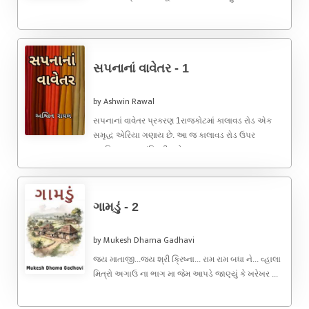
સપનાનાં વાવેતર - 1
by Ashwin Rawal
સપનાનાં વાવેતર પ્રકરણ 1રાજકોટમાં કાલાવડ રોડ એક
સમૃદ્ધ એરિયા ગણાય છે. આ જ કાલાવડ રોડ ઉપર
સ્વામિનારાયણ મંદિરથી સહેજ ...
ગામડું - 2
by Mukesh Dhama Gadhavi
જય માતાજી...જય શ્રી ક્રિષ્ના... રામ રામ બધા ને... વ્હાલા
મિત્રો અગાઉ ના ભાગ મા જેમ આપડે જાણ્યું કે ખરેખર ...