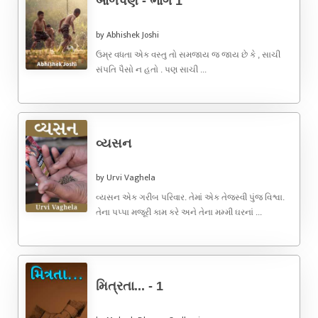
બાળપણ - ભાગ 1
by Abhishek Joshi
ઉમ્ર વધતા એક વસ્તુ તો સમજાય જ જાય છે કે , સાચી
સંપતિ પૈસો ન હતો . પણ સાચી ...
વ્યસન
by Urvi Vaghela
વ્યસન એક ગરીબ પરિવાર. તેમાં એક તેજસ્વી પુંજ વિશ્વા.
તેના પપ્પા મજૂરી કામ કરે અને તેના મમ્મી ઘરનાં ...
મિત્રતા... - 1