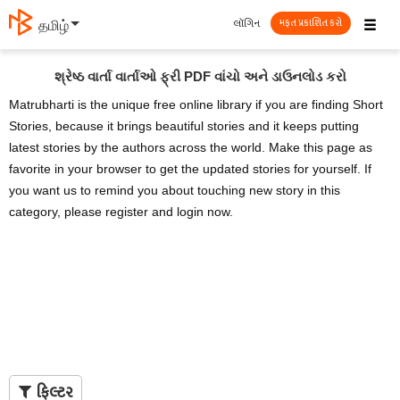
☰
લૉગિન
தமிழ்
મફત પ્રકાશિત કરો
શ્રેષ્ઠ વાર્તા વાર્તાઓ ફ્રી PDF વાંચો અને ડાઉનલોડ કરો
Matrubharti is the unique free online library if you are finding Short
Stories, because it brings beautiful stories and it keeps putting
latest stories by the authors across the world. Make this page as
favorite in your browser to get the updated stories for yourself. If
you want us to remind you about touching new story in this
category, please register and login now.
ફિલ્ટર