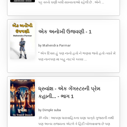
પટ્ટ વચ્ચે ઘણી બધી સામ્યતાઓ રહેલી છે . એને ...
એક અનોખી ઉજવણી - 1
by Mahendra Parmar
" એક દિવસ હું પણ નાનો હતો ને ભણવા જતો હતો ત્યારે મેં
પણ નાનપણ મા બહુ નાટકો કરયા ...
ધ્રુવાંશ - એક ગેંગસ્ટરની પ્રેમ
કહાની... - ભાગ 1
by Dimple suba
ૐ નોંધ : આપણા ધારાવાહિકના ઘણા પાત્રો ગુજરાતી નથી
પણ અન્ય રાજ્યના એટલે કે હિંદી બોલવાવાળા છે પણ