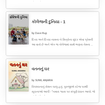
વાંચનમાં ...
કૉલેજની દુનિયા - 1
by Dave Rup
દિવ્ય અને દિવ્યા નામના બે મિત્રોના સુંદર એવા પ્રેમની
આ વાતૉ છે અને એક જ‌ કોલેજમાં સાથે ભણતા તેમના ...
વતનનું ઘર
by SUNIL ANJARIA
વિપશ્યનાનું સેશન ચાલુ હતું. ગુરુજીએ સ્ટેજ પરથી
સૂચનાઓ આપી - "તમારા શ્વાસ પર સંપૂર્ણ ધ્યાન આપો. જે
કાંઈ સંવેદનો ...