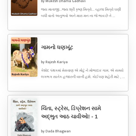
by Mukesh Dhama Gadhavi
જય માતાજી...જય શ્રી કૃષ્ણ મિત્રો... વ્હાલા મિત્રો ઘણી
બધી વાતો અનુભવો અને મારા મન ના જે ભાવ છે તે ...
ગામનો ધણખૂંટ
by Rajesh Kariya
કેશોદ પંથકમાં મેસવાણ એ મોટું ને મોભાદાર ગામ. એ સમયે
લગભગ સાતેક હજારની વસ્તી હશે. કોઈપણ શહેરી માટે , ...
ચિંતા, સ્ટ્રેસ, ડિપ્રેશન સામે
અદ્ભુત આઠ ચાવીઓ! - 1
by Dada Bhagwan