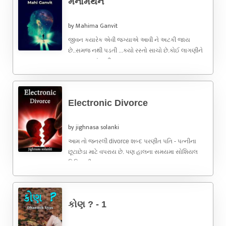
મનોમંથન
by Mahima Ganvit
જીવન ક્યારેક એવી જગ્યાએ આવી ને અટકી જાય
છે..સમજ નથી પડતી ...ક્યો રસ્તો સાચો છે.કોઈ લાગણીને
સમજવા વાળું નથી ...
Electronic Divorce
by jighnasa solanki
આમ તો જનરલી divorce શબ્દ પરણીત પતિ - પત્નીના
છૂટાછેડા માટે વપરાય છે. પણ હાલના સમયમા સોશિયલ
મિડિયાની માયાજાળ ...
કોણ ? - 1