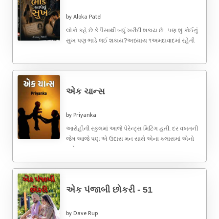
by Aloka Patel
લોકો કહે છે કે પૈસાથી બધું ખરીદી શકાય છે...પણ શું કોઈનું
સુખ પણ ભાડે લઈ શકાય?અધ્યાય ૧અમદાવાદમાં રહેતી
૨૮ ...
એક ચાન્સ
by Priyanka
આરોહીની સ્કુલમાં આજે પેરેન્ટ્સ મિટિંગ હતી. દર વખતની
જેમ આજે પણ એ ઉદાસ મન સાથે એના ક્લાસમાં એનો
વારો ...
એક પંજાબી છોકરી - 51
by Dave Rup