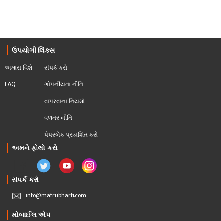
ઉપયોગી લિંક્સ
અમારા વિશે
સંપર્ક કરો
FAQ
ગોપનીયતા નીતિ
વાપરવાના નિયમો 
વળતર નીતિ
પેપરબેક પ્રકાશિત કરો
અમને ફોલો કરો
સંપર્ક કરો
info@matrubharti.com
મોબાઈલ એપ