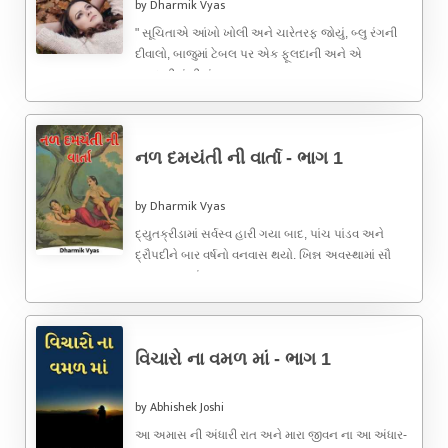
by Dharmik Vyas
" સૂચિતાએ આંખો ખોલી અને ચારેતરફ જોયું, બ્લુ રંગની
દીવાલો, બાજુમાં ટેબલ પર એક ફૂલદાની અને એ
ફૂલદાનીમાં પીળાં ...
નળ દમયંતી ની વાર્તા - ભાગ 1
by Dharmik Vyas
દ્યુતક્રીડામાં સર્વસ્વ હારી ગયા બાદ, પાંચ પાંડવ અને
દ્રૌપદીને બાર વર્ષનો વનવાસ થયો. ખિન્ન અવસ્થામાં સૌ
કામ્યક વનમાં આવ્યા ...
વિચારો ના વમળ માં - ભાગ 1
by Abhishek Joshi
આ અમાસ ની અંધારી રાત અને મારા જીવન ના આ અંધાર-