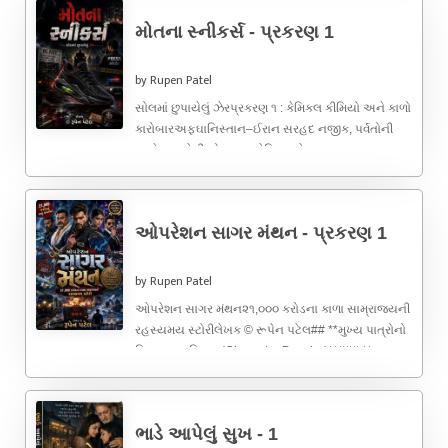
મોતના સ્નીકર્સ - પ્રકરણ 1
by Rupen Patel
સોલમાં છુપાયેલું ઝેરપ્રકરણ ૧ : કેમિકલ કીમિયો અને કાળો
કારોબારઅફઘાનિસ્તાન–ઈરાન સરહદ નજીક, પર્વતોની
વચ્ચે છુપાયેલી એક ગુપ્ત કેમિકલ લેબ...બહાર ...
ઓપરેશન સાગર મંથન - પ્રકરણ 1
by Rupen Patel
ઓપરેશન સાગર મંથન૨૧,૦૦૦ કરોડના કાળા સામ્રાજ્યની
રહસ્યમય સ્ટોરીલેખક © રૂપેન પટેલ## **મુખ્ય પાત્રોનો
વિગતવાર પરિચય (Character Dossier)**### **સુરક્ષા
એજન્સીઓ ...
ભાડે આપેલું સુખ - 1