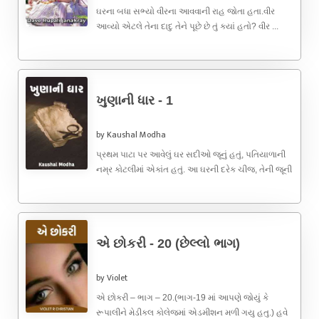
ઘરના બધા સભ્યો વીરના આવવાની રાહ જોતા હતા.વીર
આવ્યો એટલે તેના દાદુ તેને પૂછે છે તું ક્યાં હતો? વીર ...
ખુણાની ધાર - 1
by Kaushal Modha
પ્રથમ પાટા પર આવેલું ઘર સદીઓ જૂનું હતું, પતિયાળાની
નમ્ર કોટલીમાં એકાંત હતું. આ ઘરની દરેક ચીજ, તેની જૂની
...
એ છોકરી - 20 (છેલ્લો ભાગ)
by Violet
એ છોકરી – ભાગ – 20.(ભાગ-19 માં આપણે જોયું કે
રૂપાલીને મેડીકલ કોલેજમાં એડમીશન મળી ગયુ હતુ.) હવે