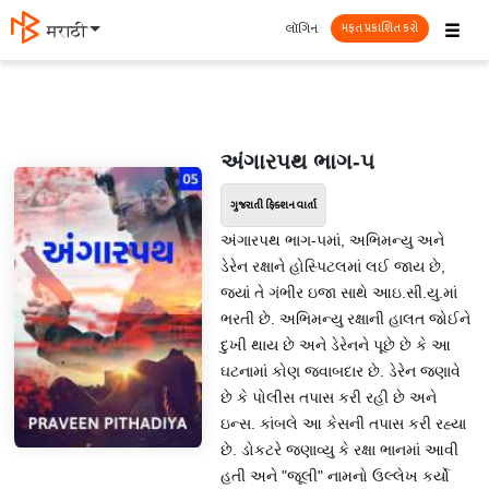
☰
લૉગિન
मराठी
મફત પ્રકાશિત કરો
અંગારપથ ભાગ-૫
ગુજરાતી ફિક્શન વાર્તા
અંગારપથ ભાગ-૫માં, અભિમન્યુ અને
ડેરેન રક્ષાને હોસ્પિટલમાં લઈ જાય છે,
જ્યાં તે ગંભીર ઇજા સાથે આઇ.સી.યુ.માં
ભરતી છે. અભિમન્યુ રક્ષાની હાલત જોઈને
દુખી થાય છે અને ડેરેનને પૂછે છે કે આ
ઘટનામાં કોણ જવાબદાર છે. ડેરેન જણાવે
છે કે પોલીસ તપાસ કરી રહી છે અને
ઇન્સ. કાંબલે આ કેસની તપાસ કરી રહ્યા
છે. ડોકટરે જણાવ્યુ કે રક્ષા ભાનમાં આવી
હતી અને "જૂલી" નામનો ઉલ્લેખ કર્યો