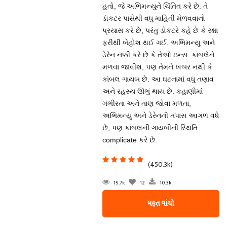
હતો, જે અભિમન્યુને ચિંતિત કરે છે. તે
ડૉકટર પાસેથી વધુ માહિતી મેળવવાનો
પ્રયાસ કરે છે, પરંતુ ડોકટરે કહે છે કે રક્ષા
ફરીથી બેહોશ થઈ ગઈ. અભિમન્યુ અને
ડેરેન નક્કી કરે છે કે તેઓ ઇન્સ. કાંબલેને
મળવા જાવીશ, પણ તેમને ખબર નથી કે
કાંબલ ગાયબ છે. આ ઘટનામાં વધુ તણાવ
અને રહસ્ય ઊભું થાય છે. કહાણીમાં
ગંભીરતા અને તાણ જોવા મળતા,
અભિમન્યુ અને ડેરેનની તપાસ આગળ વધે
છે, પણ કાંબલની ગાયબીની સ્થિતિ
complicate કરે છે.
(450.3k)
15.7k
12
10.3k
મફત વાંચો