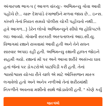
અંગારપથ ભાગ-૫ ( આગળ વાંચ્યુઃ- અભિમન્યુ ગોવા આવી
પહોંચે છે... ચારૂ દેશપાંડે રંગાભાઉને મળવા જાય છે... ઇન્સ.
કાંબલે તેનાં નિયત સમયે પોલીસ ચોકી પહોંચતો નથી...
હવે આગળ...) ડેરેન લોબો અભિમન્યુને સીધો જ હોસ્પિટલે
લઇ આવ્યો. ગોવાની સરકારી અસ્પતાલનાં આઇ.સી.યુ.
વિભાગમાં રક્ષાને રાખવામાં આવી હતી અને તેને સધન
સારવાર અપાઇ રહી હતી. અભિમન્યુ રક્ષાની હાલત જોઇને
સહમી ગયો. રક્ષાનાં મોં પર અને આખા શરીરે અસંખ્ય ઘાવ
હતાં જેનાં પર ડોકટરોએ પાટાપિંડી કરી હતી. તેનાં
શ્વાસોશ્વાસ યોગ્ય રીતે ચાલે એ માટે ઓક્સિજન માસ્ક
લગાવેલો હતો અને અનેક નળીઓ તેનાં શરીરમાંથી
નિકળીને અવનવા મશીનો સાથે જોડાયેલી હતી. “ કોણે કર્યું
મફત વાંચો