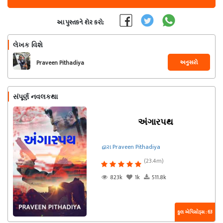
આ પુસ્તકને શેર કરો:
લેખક વિશે
અનુસરો
Praveen Pithadiya
સંપૂર્ણ નવલકથા
અંગારપથ
દ્વારા Praveen Pithadiya
(23.4m)
823k
1k
511.8k
કુલ એપિસોડ્સ : 63