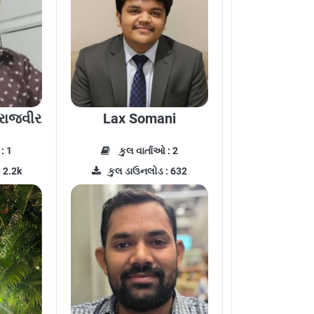
રાજવીર
Lax Somani
: 1
કુલ વાર્તાઓ : 2
 2.2k
કુલ ડાઉનલોડ : 632