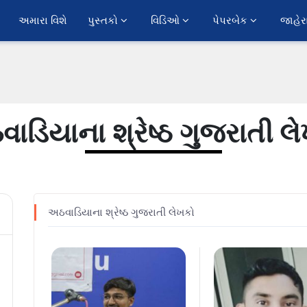
અમારા વિશે
પુસ્તકો 
વિડિઓ 
પેપરબેક 
જાહેર
ાડિયાના શ્રેષ્ઠ ગુજરાતી લ
અઠવાડિયાના શ્રેષ્ઠ ગુજરાતી લેખકો