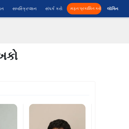
ાત
સબસ્ક્રિપ્શન
સંપર્ક કરો
મફત પ્રકાશિત કરો
લૉગિન 
ેખકો