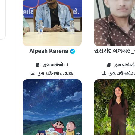
Alpesh Karena
રાયચંદ ગલચર _
કુલ વાર્તાઓ : 1
કુલ વાર્તાઓ 
કુલ ડાઉનલોડ : 2.3k
કુલ ડાઉનલોડ :