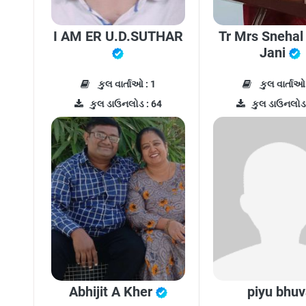
I AM ER U.D.SUTHAR
Tr Mrs Snehal
Jani
કુલ વાર્તાઓ : 1
કુલ વાર્તાઓ 
કુલ ડાઉનલોડ : 64
કુલ ડાઉનલોડ 
Abhijit A Kher
piyu bhu