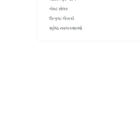
બેસ્ટ સેલર
ઉત્કૃષ્ટ લેખકો
શ્રેષ્ઠ નવલકથાઓ