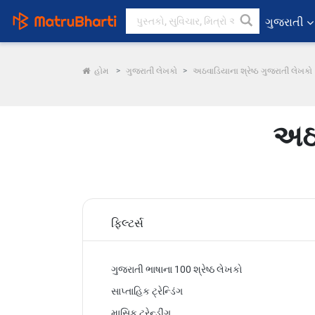
ગુજરાતી
હોમ
ગુજરાતી લેખકો
અઠવાડિયાના શ્રેષ્ઠ ગુજરાતી લેખકો
અઠવ
ફિલ્ટર્સ
ગુજરાતી ભાષાના 100 શ્રેષ્ઠ લેખકો
સાપ્તાહિક ટ્રેન્ડિંગ
માસિક ટ્રેન્ડીંગ