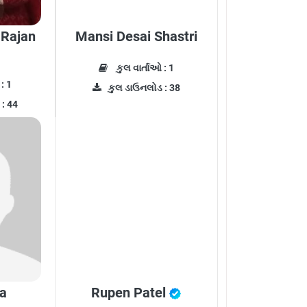
 Rajan
Mansi Desai Shastri
કુલ વાર્તાઓ : 1
: 1
કુલ ડાઉનલોડ : 38
: 44
va
Rupen Patel