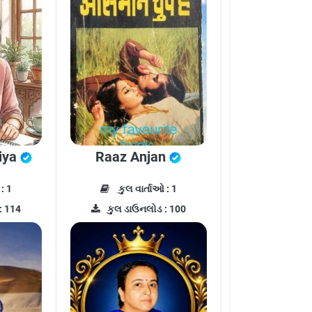
iya
Raaz Anjan
: 1
કુલ વાર્તાઓ : 1
: 114
કુલ ડાઉનલોડ : 100