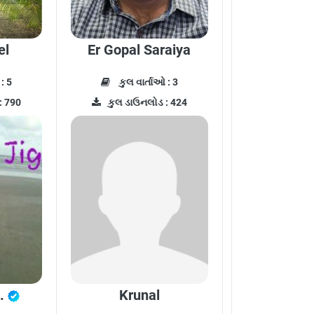
el
Er Gopal Saraiya
: 5
કુલ વાર્તાઓ : 3
: 790
કુલ ડાઉનલોડ : 424
s.
Krunal