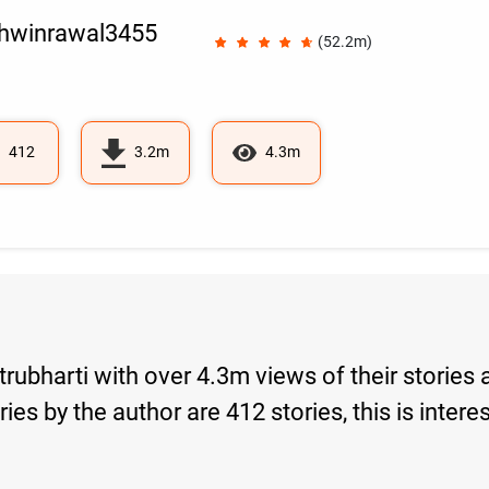
hwinrawal3455
(52.2m)
412
3.2m
4.3m
trubharti with over 4.3m views of their storie
tories by the author are 412 stories, this is in