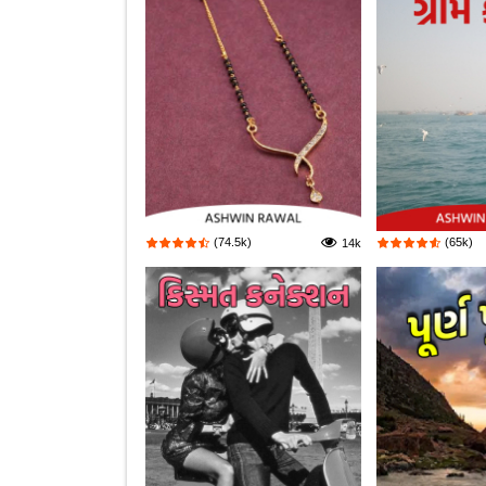
(74.5k)
(65k)
14k