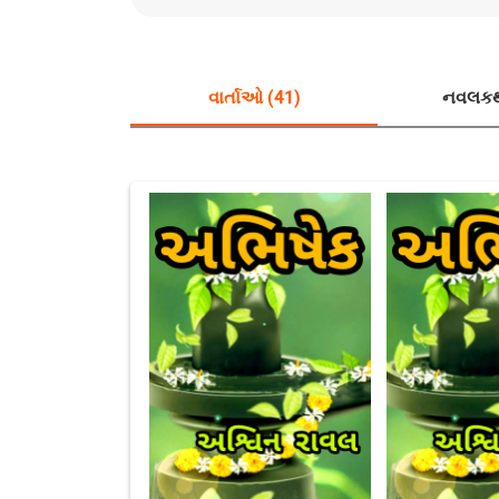
વાર્તાઓ (41)
નવલકથ