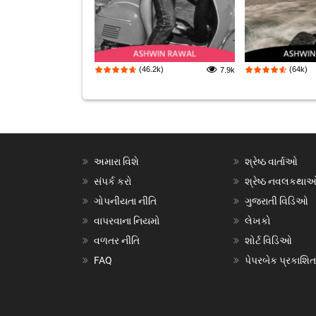
(46.2k)
(64k)
7.9k
અમારા વિશે
શ્રેષ્ઠ વાર્તાઓ
સંપર્ક કરો
શ્રેષ્ઠ નવલકથા
ગોપનીયતા નીતિ
ગુજરાતી વિડિઓ
વાપરવાના નિયમો
લેખકો
વળતર નીતિ
શોર્ટ વિડિઓ
FAQ
પેપરબેક પ્રકાશિત