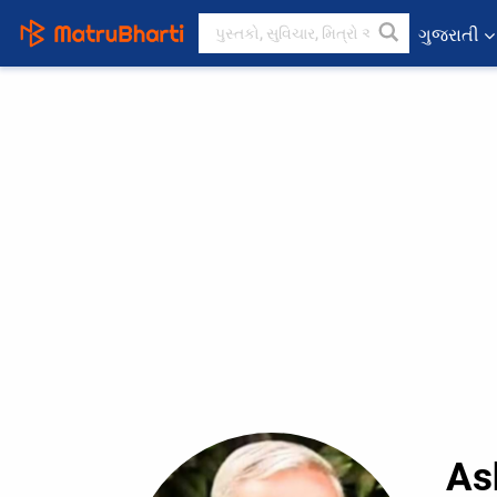
ગુજરાતી
As