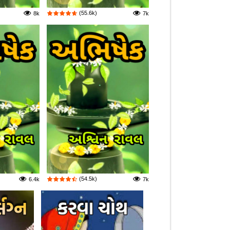
(55.6k)
8k
7k
(54.5k)
6.4k
7k