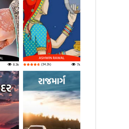
(34.2k)
8.3k
7k