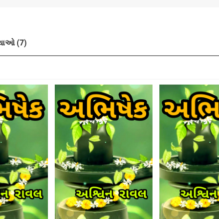
ાઓ (7)