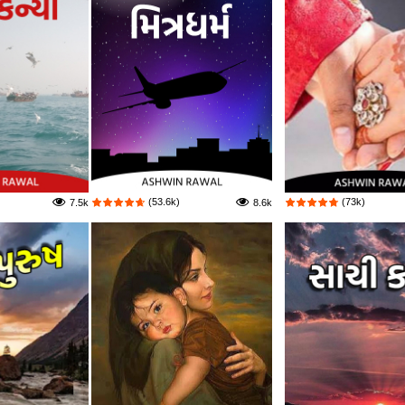
(53.6k)
(73k)
7.5k
8.6k