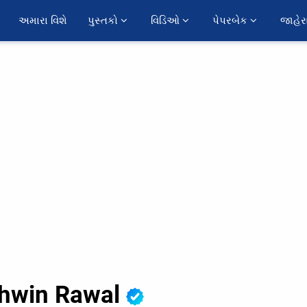
અમારા વિશે
પુસ્તકો 
વિડિઓ 
પેપરબેક 
જાહેર
hwin Rawal