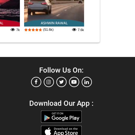
(51.6k)
7k
7.6k
Follow Us On:
Download Our App :