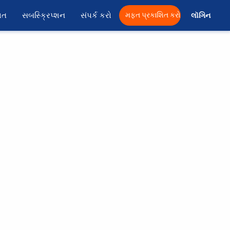
ાત
સબસ્ક્રિપ્શન
સંપર્ક કરો
મફત પ્રકાશિત કરો
લૉગિન 