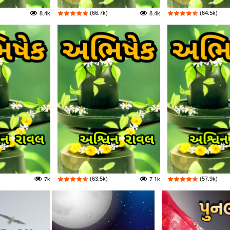
(66.7k)
(64.5k)
8.4k
8.4k
(63.5k)
(57.9k)
7k
7.1k