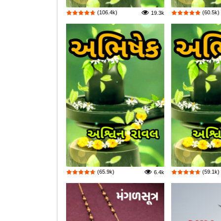
(106.4k)
(60.5k)
19.3k
(65.9k)
(59.1k)
6.4k