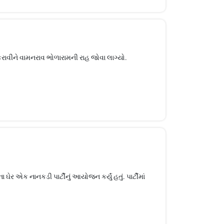
 કરાવીને વામનરાવ ભોળારામની રાહ જોવા લાગ્યો.
 ઘેર એક નાનકડી પાર્ટીનું આયોજન કર્યું હતું. પાર્ટીમાં