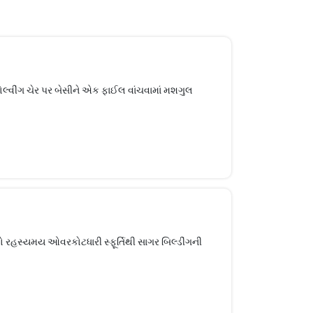
વોલ્વીંગ ચેર પર બેસીને એક ફાઈલ વાંચવામાં મશગુલ
લો રહસ્યમય ઓવરકોટધારી સ્ફૂર્તિથી સાગર બિલ્ડીંગની