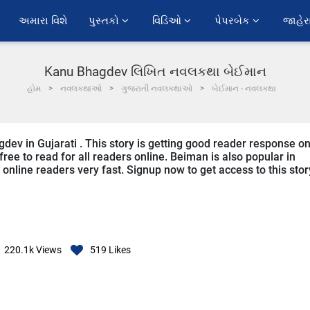
અમારા વિશે
પુસ્તકો 
વિડિઓ 
પેપરબેક 
જાહેર
Kanu Bhagdev લિખિત નવલકથા બેઈમાન
હોમ
નવલકથાઓ
ગુજરાતી નવલકથાઓ
બેઈમાન - નવલકથા
dev in Gujarati . This story is getting good reader response o
ree to read for all readers online. Beiman is also popular in
om online readers very fast. Signup now to get access to this stor
220.1k
Views
519
Likes