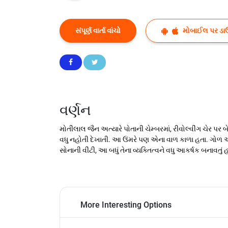
સંપૂર્ણ વાર્તા વાંચો
મોબાઈલ પર ડા
વર્ણન
મોતીલાલ જૈન અત્યારે પોતાની ચેમ્બરમાં, રીવોલ્વીંગ ચેર પર
વધુ નહોતી દેખાતી. આ ઉંમરે પણ એના વાળ કાળા હતા. ગોળ આક
સોનાની વીંટી, આ બધું તેના વ્યક્તિત્વને વધુ આકર્ષક બનાવતું હત
More Interesting Options