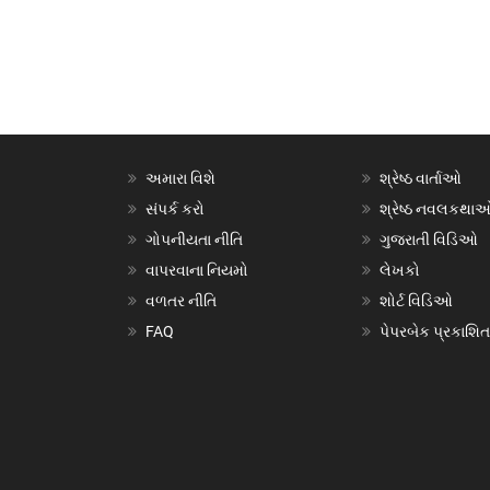
અમારા વિશે
શ્રેષ્ઠ વાર્તાઓ
સંપર્ક કરો
શ્રેષ્ઠ નવલકથા
ગોપનીયતા નીતિ
ગુજરાતી વિડિઓ
વાપરવાના નિયમો
લેખકો
વળતર નીતિ
શોર્ટ વિડિઓ
FAQ
પેપરબેક પ્રકાશિત