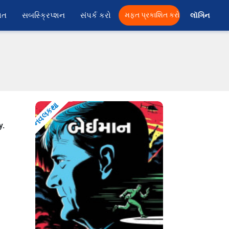
ાત
સબસ્ક્રિપ્શન
સંપર્ક કરો
મફત પ્રકાશિત કરો
લૉગિન 
નવલકથા
n
y.