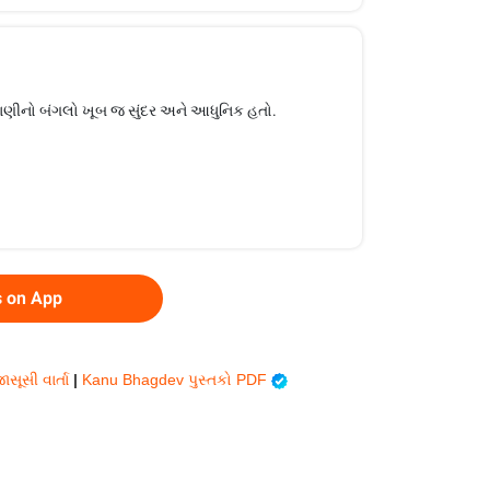
યાણીનો બંગલો ખૂબ જ સુંદર અને આધુનિક હતો.
s on App
ાસૂસી વાર્તા
|
Kanu Bhagdev પુસ્તકો PDF