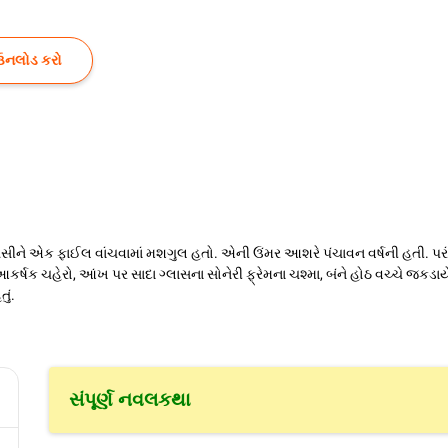
ઉનલોડ કરો
 બેસીને એક ફાઈલ વાંચવામાં મશગુલ હતો. એની ઉંમર આશરે પંચાવન વર્ષની હતી. પરંતુ 
ર્ષક ચહેરો, આંખ પર સાદા ગ્લાસના સોનેરી ફ્રેમના ચશ્મા, બંને હોઠ વચ્ચે જકડ
ું.
સંપૂર્ણ નવલકથા