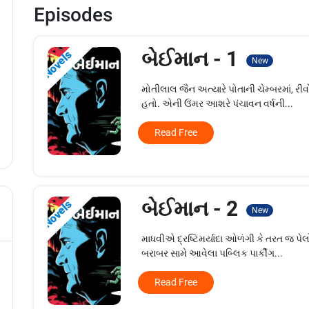
Episodes
બેઈમાન - 1
Novels
New
મોતીલાલ જૈન અત્યારે પોતાની ચેમ્બરમાં, રી
હતો. એની ઉંમર આશરે પંચાવન વર્ષની...
Read Free
બેઈમાન - 2
Novels
New
માધવીએ દ્રષ્ટિમર્યાદા ઓળંગી કે તરત જ પે
બરાબર સામે આવેલા પબ્લિક પાર્કીંગ...
Read Free