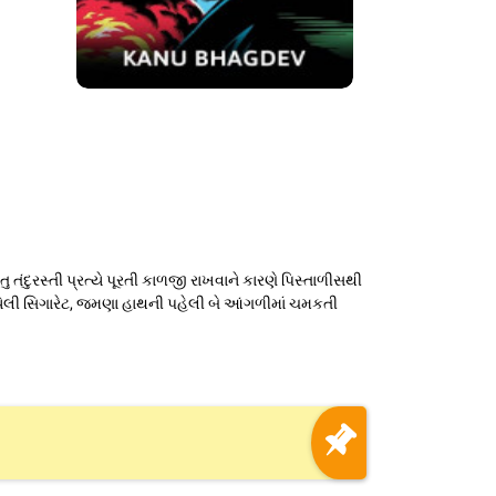
તંદુરસ્તી પ્રત્યે પૂરતી કાળજી રાખવાને કારણે પિસ્તાળીસથી
ાયેલી સિગારેટ, જમણા હાથની પહેલી બે આંગળીમાં ચમકતી