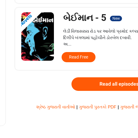
બેઈમાન - 5
Novels
New
લેડી વિલાસરાય રોડ પર આવેલો પ્રમોદ કલ્
દિલીપે બંગલામાં પહોંચીને ડોરબેલ દબાવી.
અ...
Read Free
Read all episode
શ્રેષ્ઠ ગુજરાતી વાર્તાઓ
|
ગુજરાતી પુસ્તકો PDF
|
ગુજરાતી જ