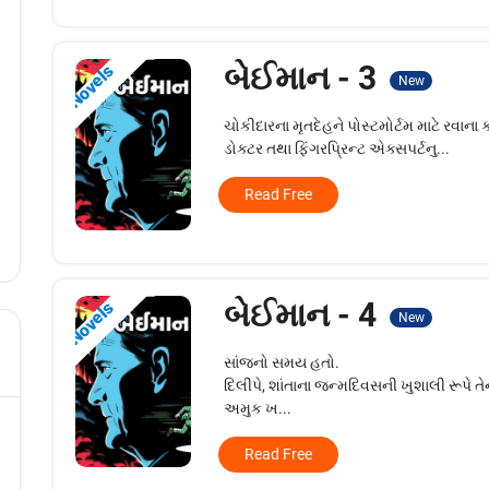
બેઈમાન - 3
Novels
New
ચોકીદારના મૃતદેહને પોસ્ટમોર્ટમ માટે રવાના
ડોક્ટર તથા ફિંગરપ્રિન્ટ એક્સપર્ટનુ...
Read Free
બેઈમાન - 4
Novels
New
સાંજનો સમય હતો.
દિલીપે, શાંતાના જન્મદિવસની ખુશાલી રૂપે તેના
અમુક ખ...
Read Free