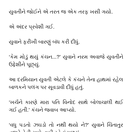
યુવતીને જોઈને એ તરત જ એક તરફ ખસી ગયો.
એ અંદર પ્રવેશી ગઈ.
યુવાને ફરીખી બારણું બંધ કરી દીધું.
‘કેમ મોડું થયું કંચન...?’ યુવાને નરમ અવાજે યુવતીને
ઉદ્દેશીને પૂછ્યું.
આ દરમિયાન યુવતી એટલે કે કંચને તેના હાથમાં રહેલ
બાળકને પલંગ પર સૂવડાવી દીધું હતું.
‘ખર્ચને કારણે મારા પતિ વિનોદ સાથે બોલાચાલી થઈ
ગઈ હતી.’ કંચને જવાબ આપ્યો.
‘વધુ પડતો ઝઘડો તો નથી થયો ને?’ યુવાને ચિંતાતુર