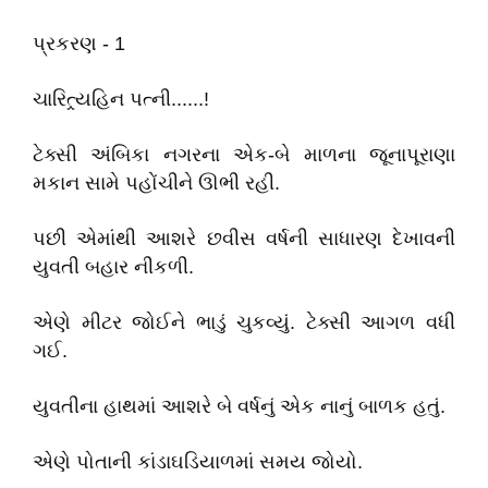
પ્રકરણ - 1
ચારિત્ર્યહિન પત્ની......!
ટેક્સી અંબિકા નગરના એક-બે માળના જૂનાપૂરાણા
મકાન સામે પહોંચીને ઊભી રહી.
પછી એમાંથી આશરે છવીસ વર્ષની સાધારણ દેખાવની
યુવતી બહાર નીકળી.
એણે મીટર જોઈને ભાડું ચુકવ્યું. ટેક્સી આગળ વધી
ગઈ.
યુવતીના હાથમાં આશરે બે વર્ષનું એક નાનું બાળક હતું.
એણે પોતાની કાંડાઘડિયાળમાં સમય જોયો.