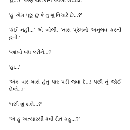
‘હેં...?’ એણે ચમકીને આંખો ઉઘાડી.
‘હું એમ પૂછું છું કે તું શું વિચારે છે...?’
‘કંઈ નહીં...’ એ બોલી, ‘તારા પ્રેમનો અનુભવ કરતી
હતી.’
‘આંખો બંધ કરીને...?’
‘હા...’
‘એક વાર મારો હેતુ પાર પડી જવા દે...! પછી તું જોઈ
લેજે...!’
‘પછી શું થશે...?’
‘એ હું અત્યારથી કેવી રીતે કહું...?’