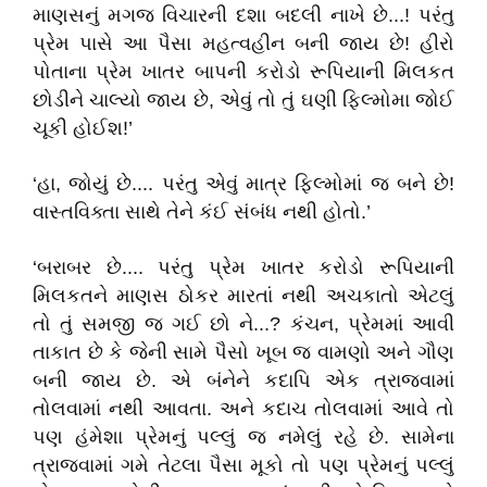
માણસનું મગજ વિચારની દશા બદલી નાખે છે...! પરંતુ
પ્રેમ પાસે આ પૈસા મહત્વહીન બની જાય છે! હીરો
પોતાના પ્રેમ ખાતર બાપની કરોડો રૂપિયાની મિલકત
છોડીને ચાલ્યો જાય છે, એવું તો તું ઘણી ફિલ્મોમા જોઈ
ચૂકી હોઈશ!’
‘હા, જોયું છે.... પરંતુ એવું માત્ર ફિલ્મોમાં જ બને છે!
વાસ્તવિક્તા સાથે તેને કંઈ સંબંધ નથી હોતો.’
‘બરાબર છે.... પરંતુ પ્રેમ ખાતર કરોડો રૂપિયાની
મિલકતને માણસ ઠોકર મારતાં નથી અચકાતો એટલું
તો તું સમજી જ ગઈ છો ને...? કંચન, પ્રેમમાં આવી
તાકાત છે કે જેની સામે પૈસો ખૂબ જ વામણો અને ગૌણ
બની જાય છે. એ બંનેને કદાપિ એક ત્રાજવામાં
તોલવામાં નથી આવતા. અને કદાચ તોલવામાં આવે તો
પણ હંમેશા પ્રેમનું પલ્લું જ નમેલું રહે છે. સામેના
ત્રાજવામાં ગમે તેટલા પૈસા મૂકો તો પણ પ્રેમનું પલ્લું