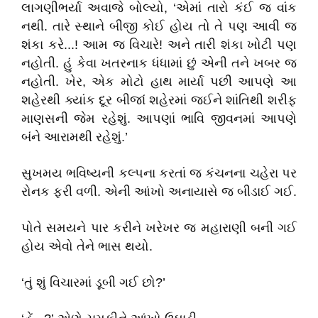
લાગણીભર્યા અવાજે બોલ્યો, ‘એમાં તારો કંઈ જ વાંક
નથી. તારે સ્થાને બીજી કોઈ હોય તો તે પણ આવી જ
શંકા કરે...! આમ જ વિચારે! અને તારી શંકા ખોટી પણ
નહોતી. હું કેવા ખતરનાક ધંધામાં છું એની તને ખબર જ
નહોતી. ખેર, એક મોટો હાથ માર્યા પછી આપણે આ
શહેરથી ક્યાંક દૂર બીજાં શહેરમાં જઈને શાંતિથી શરીફ
માણસની જેમ રહેશું. આપણાં ભાવિ જીવનમાં આપણે
બંને આરામથી રહેશું.’
સુખમય ભવિષ્યની કલ્પના કરતાં જ કંચનના ચહેરા પર
રોનક ફરી વળી. એની આંખો અનાયાસે જ બીડાઈ ગઈ.
પોતે સમયને પાર કરીને ખરેખર જ મહારાણી બની ગઈ
હોય એવો તેને ભાસ થયો.
‘તું શું વિચારમાં ડૂબી ગઈ છો?’