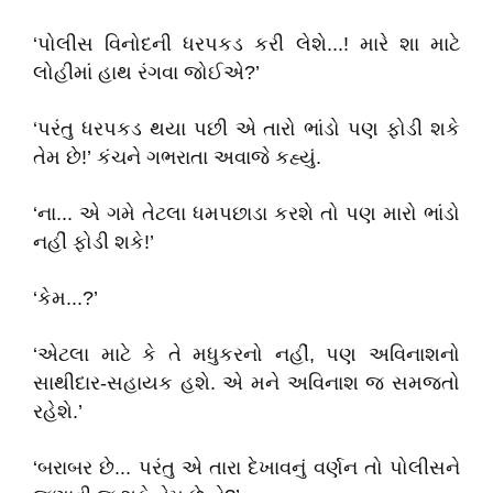
‘પોલીસ વિનોદની ધરપકડ કરી લેશે...! મારે શા માટે
લોહીમાં હાથ રંગવા જોઈએ?’
‘પરંતુ ધરપકડ થયા પછી એ તારો ભાંડો પણ ફોડી શકે
તેમ છે!’ કંચને ગભરાતા અવાજે કહ્યું.
‘ના... એ ગમે તેટલા ધમપછાડા કરશે તો પણ મારો ભાંડો
નહીં ફોડી શકે!’
‘કેમ...?’
‘એટલા માટે કે તે મધુકરનો નહીં, પણ અવિનાશનો
સાથીદાર-સહાયક હશે. એ મને અવિનાશ જ સમજતો
રહેશે.’
‘બરાબર છે... પરંતુ એ તારા દેખાવનું વર્ણન તો પોલીસને