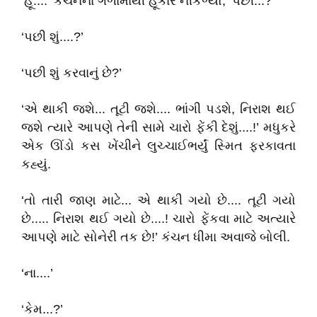
‘હૂં....’ કંચનના ગળામાંથી હૂંકાર નીકળ્યો, ‘પછી...?’
‘પછી શું....?’
‘પછી શું કરવાનું છે?’
‘એ થાકી જશે... તૂટી જશે.... ભાંગી પડશે, નિરાશ થઈ
જશે ત્યારે આપણે તેની સામે ચારો ફેંકી દેશું....!’ મધુકરે
એક ઊંડો કસ ખેંચીને લુચ્ચાઈભર્યું સ્મિત ફરકાવતા
કહ્યું.
‘તો તારી જાણ માટે... એ થાકી ગયો છે.... તૂટી ગયો
છે..... નિરાશ થઈ ગયો છે....! ચારો ફેંકવા માટે અત્યારે
આપણે માટે સોનેરી તક છે!’ કંચન ધીમા અવાજે બોલી.
‘ના....’
‘કેમ...?’