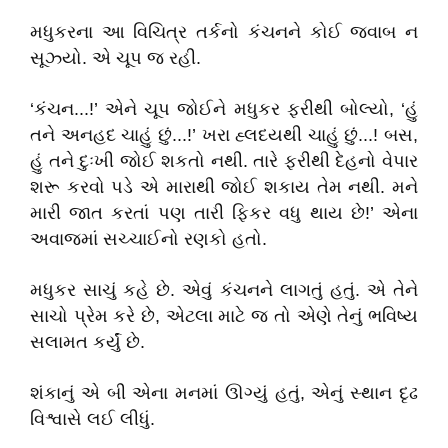
મધુકરના આ વિચિત્ર તર્કનો કંચનને કોઈ જવાબ ન
સૂઝ્યો. એ ચૂપ જ રહી.
‘કંચન...!’ એને ચૂપ જોઈને મધુકર ફરીથી બોલ્યો, ‘હું
તને અનહદ ચાહું છું...!’ ખરા હ્લદયથી ચાહું છું...! બસ,
હું તને દુઃખી જોઈ શકતો નથી. તારે ફરીથી દેહનો વેપાર
શરૂ કરવો પડે એ મારાથી જોઈ શકાય તેમ નથી. મને
મારી જાત કરતાં પણ તારી ફિકર વધુ થાય છે!’ એના
અવાજમાં સચ્ચાઈનો રણકો હતો.
મધુકર સાચું કહે છે. એવું કંચનને લાગતું હતું. એ તેને
સાચો પ્રેમ કરે છે, એટલા માટે જ તો એણે તેનું ભવિષ્ય
સલામત કર્યું છે.
શંકાનું એ બી એના મનમાં ઊગ્યું હતું, એનું સ્થાન દૃઢ
વિશ્વાસે લઈ લીધું.