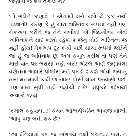
જણાવી જ શકે તેમ છે ને?’
‘તો ભલેને જણાવે...! એનાથી મને કશો યે ફર્ક નથી
પડવાનો! કારણ કે હું મારા વાસ્તિવક રૂપમાં નહીં પણ
મેકઅપ કરીને જ તેને મળીશ! એ જિંદગીભર એવા
અવિનાશને યાદ કરતો રહેશે કે જેનું કોઈ અસ્તિત્વ જ
નહીં હોય! મેકઅપ દૂર કર્યા પછી સાચા રૂપમાં જઈને
જો હું જ અવિનાશ છું. એમ કબૂલ કરીશ તો પણ તેને
મારી વાત પર ભરોસો નહીં બેસે! એટલે એણે જણાવેલા
વર્ણનના આધારે પોલીસ મને પકડી શકશે એવો ભય તું
તારા મનમાંથી કાઢી જ નાખ! પોસી લાખ પ્રયાસો પછી
પણ મારા સુધી નહીં પહોંચી શકે!’ મધુકરે ગર્વભર્યા
અવાજે કહ્યું.
‘કમાલ કહેવાય...!’ કંચન આશ્વર્યચક્તિ અવાજે બોલી,
‘આવું પણ બની શકે છે?’
‘આ દુનિયામાં કશું જ અશક્ય નથી કંચન...! બસ, તું