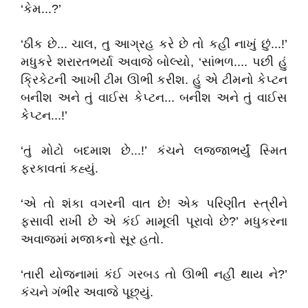
‘કેમ...?’
‘ઠીક છે... ચાલ, તુ આગ્રહ કરે છે તો કહી નાખું છું...!’
મધુકરે શરારતભર્યા અવાજે બોલ્યો, ‘સાંભળ.... પછી હું
ક્રિકેટની આખી ટીમ ઊભી કરીશ. હું એ ટીમનો કેપ્ટન
બનીશ અને તું વાઈસ કેપ્ટન... બનીશ અને તું વાઈસ
કેપ્ટન...!’
‘તું મોટો બદમાશ છે...!’ કંચને લજ્જાભર્યું સ્મિત
ફરકાવતાં કહ્યું.
‘એ તો શંકા વગરની વાત છે! એક પરિણીત સ્ત્રીને
ફસાવી રાખી છે એ કંઈ મામૂલી પૂરાવો છે?’ મધુકરના
અવાજમાં મજાકનો સૂર હતો.
‘તારી યોજનામાં કંઈ ગરબડ તો ઊભી નહીં થાય ને?’
કંચને ગંભીર અવાજે પૂછ્યું.