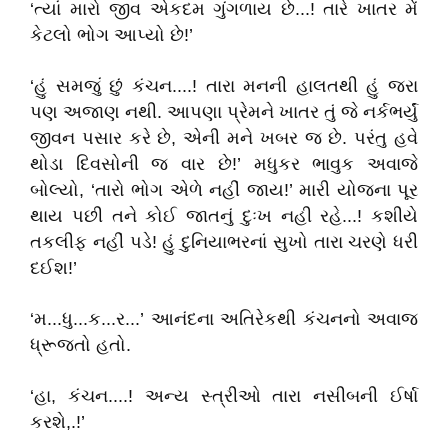
‘ત્યાં મારો જીવ એકદમ ગુંગળાય છે...! તારે ખાતર મેં
કેટલો ભોગ આપ્યો છે!’
‘હું સમજું છું કંચન....! તારા મનની હાલતથી હું જરા
પણ અજાણ નથી. આપણા પ્રેમને ખાતર તું જે નર્કભર્યું
જીવન પસાર કરે છે, એની મને ખબર જ છે. પરંતુ હવે
થોડા દિવસોની જ વાર છે!’ મધુકર ભાવુક અવાજે
બોલ્યો, ‘તારો ભોગ એળે નહીં જાય!’ મારી યોજના પૂર
થાય પછી તને કોઈ જાતનું દુઃખ નહી રહે...! કશીયે
તકલીફ નહીં પડે! હું દુનિયાભરનાં સુખો તારા ચરણે ધરી
દઈશ!’
‘મ...ધુ...ક...ર...’ આનંદના અતિરેકથી કંચનનો અવાજ
ધ્રૂજતો હતો.
‘હા, કંચન....! અન્ય સ્ત્રીઓ તારા નસીબની ઈર્ષા
કરશે,.!’