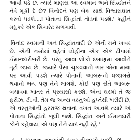
આવી પડે છે, ત્યારે માણસ આ સ્વમાન અને સિદ્ધાંતને
નેવે મૂકી દે છે? વિનોદને પણ બેંક સાથે વિશ્વાસઘાત
કરવો પડશે....! પોતાના સિદ્ધાંતો તોડવો પડશે.’ કહીને
મધુકરે એક સિગારેટ સળગાવી.
‘વિનોદ સ્વમાની અને સિદ્ધાંતવાદી છે એની મને ખબર
છે. એની નસોમાં વહેતાં લોહીના એક એક ટીપામાં
ઈમાનદારીભરી છે. પરંતુ આવા લોકો દબાણમાં આવીને
તૂટી જાય છે. જ્યારે પૈસા ચુકવવાનો ભાર એના માથા
પર આવી પડશે ત્યારે પોતાની આબરૂનો ધજાગરો
થવાનો ભય પણ તેને લાગશે. કોઈ પણ રીતે આબરૂ
બચાવવા ખાતર તે પ્રયાસો કરશે. એના ઘરમાં તે જ
ફ્રીઝ, ટી.વી. તેમ જ અન્ય વસ્તુઓ હપ્તેથી ખરીદી છે,
એ વસ્તુઓની હરરાજ થવાનો વખત આવશે ત્યારે એ
પોતાના સિદ્ધાંતો ભૂલી જશે. સિદ્ધાંત અને ઈમાનદારી
કોને કહેવાય, એ પણ તેને યાદ નહીં રહે.’