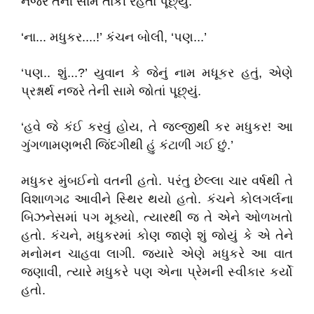
નજરે તેની સામે તાકી રહેતાં પૂછ્યું.
‘ના... મધુકર....!’ કંચન બોલી, ‘પણ...’
‘પણ.. શું...?’ યુવાન કે જેનું નામ મધૂકર હતું, એણે
પ્રશ્નાર્થ નજરે તેની સામે જોતાં પૂછ્યું.
‘હવે જે કંઈ કરવું હોય, તે જલ્જીથી કર મધુકર! આ
ગુંગળામણભરી જિંદગીથી હું કંટાળી ગઈ છું.’
મધુકર મુંબઈનો વતની હતો. પરંતુ છેલ્લા ચાર વર્ષથી તે
વિશાળગઢ આવીને સ્થિર થયો હતો. કંચને કોલગર્લના
બિઝનેસમાં પગ મૂક્યો, ત્યારથી જ તે એને ઓળખતો
હતો. કંચને, મધુકરમાં કોણ જાણે શું જોયું કે એ તેને
મનોમન ચાહવા લાગી. જ્યારે એણે મધુકરે આ વાત
જણાવી, ત્યારે મધુકરે પણ એના પ્રેમની સ્વીકાર કર્યો
હતો.