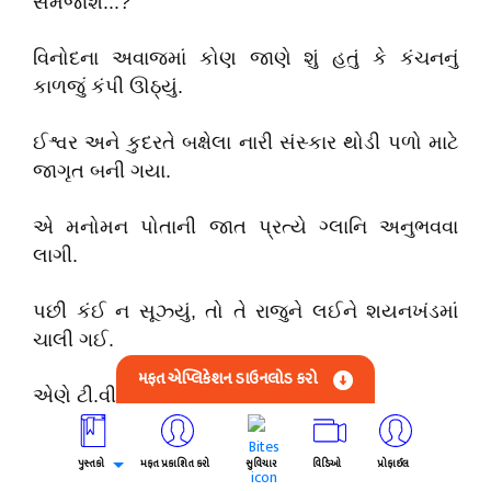
સમજાશે...?’
વિનોદના અવાજમાં કોણ જાણે શું હતું કે કંચનનું
કાળજું કંપી ઊઠ્યું.
ઈશ્વર અને કુદરતે બક્ષેલા નારી સંસ્કાર થોડી પળો માટે
જાગૃત બની ગયા.
એ મનોમન પોતાની જાત પ્રત્યે ગ્લાનિ અનુભવવા
લાગી.
પછી કંઈ ન સૂઝ્યું, તો તે રાજુને લઈને શયનખંડમાં
ચાલી ગઈ.
મફત એપ્લિકેશન ડાઉનલોડ કરો
એણે ટી.વી. ચાલુ કર્યું.
અંગ્રેજીમાં સમાચાર આવતા હતા.
પુસ્તકો
મફત પ્રકાશિત કરો
સુવિચાર
વિડિઓ
પ્રોફાઈલ