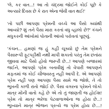
‘લે, કર વાત...! આ તો ચંદ્રમા જોઈને કોઈ પૂછે કે
અત્યારે દિવસ છે કે રાત એના જેવી વાત થઈ!’
‘તો પછી આપણા પ્રેમની વચ્ચે આ પૈસો ક્યાંથી
આવ્યો? શું તને પૈસા મારા કરતાં વધુ વ્હાલો છે?’ કંચને
મધુકરની આંખોમાં પોતાની આંખો પરોવતાં પૂછ્યું.
‘કંચન... હમણાં જ હું કહી ચૂક્યો છું તેમ પ્રેમને
પૈસારૂપી ફૂટપટ્ટીથી નથી માપી શકાતો પરંતુ તેમ છતાંય
જીવવા માટે પૈસો હોવો જરૂરી છે...! આપણે બજારમાં
જઈને, આપણો પ્રેમ બતાવીશું તો વેપારી આપણને
મફતમાં જ કોઈ ચીજવસ્તુ નહી આપી દે. એ આપણો
પ્રેમ નહીં પણ આપણા પૈસા સામે જ જોશે, તે તો
ભૂખની કાળી રાતો જોઈ છે. પૈસા વગરના પ્રેમને લોકો
માત્ર મોંની વાતો કહે છે એ તો તું જાણતી જ હોઈશ!
પ્રેમ તો માત્ર ભરેલા પેટવાળાઓના જ હોય છે...!
ભૂખ્યાને માત્ર ભોજન પ્રત્યે જ પ્રેમ હોય છે....!