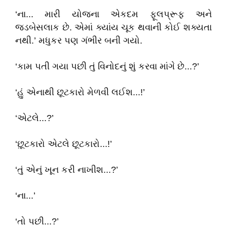
‘ના... મારી યોજના એકદમ ફૂલપ્રૂફ અને
જડબેસલાક છે. એમાં ક્યાંય ચૂક થવાની કોઈ શક્યતા
નથી.’ મધુકર પણ ગંભીર બની ગયો.
‘કામ પતી ગયા પછી તું વિનોદનું શું કરવા માંગે છે...?’
‘હું એનાથી છૂટકારો મેળવી લઈશ...!’
‘એટલે...?’
‘છૂ઼ટકારો એટલે છૂટકારો...!’
‘તું એનું ખૂન કરી નાખીશ...?’
‘ના...’
‘તો પછી...?’