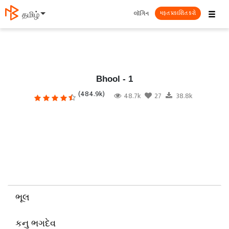
☰
લૉગિન
தமிழ்
મફત પ્રકાશિત કરો
Bhool - 1
(484.9k)
48.7k
27
38.8k
ભૂલ
કનુ ભગદેવ