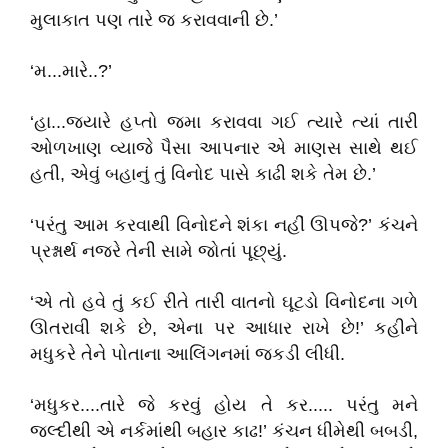
મુલાકાત પણ તારે જ કરાવવાની છે.’
‘મ...મારે..?’
‘હા...જ્યારે હપ્તો જમા કરાવવા ગઈ ત્યારે ત્યાં તારી
ઓળખાણ વ્યાજે પૈસા આપનાર એ માણસ સાથે થઈ
હતી, એવું બહાનું તું વિનોદ પાસે કાઢી શકે તેમ છે.’
‘પરંતુ આમ કરવાથી વિનોદને શંકા નહીં ઊપજે?’ કંચને
પ્રશ્નાર્થ નજરે તેની સામે જોતાં પૂછ્યું.
‘એ તો હવે તું કઈ રીતે તારી વાતનો ઘૂટડો વિનોદના ગળે
ઊતરાવી શકે છે, એના પર આધાર રાખે છે!’ કહીને
મધુકરે તેને પોતાના આલિંગનમાં જકડી લીધી.
‘મધુકર....તારે જે કરવું હોય તે કર..... પરંતુ મને
જલ્દીથી એ નર્કમાંથી બહાર કાઢ!’ કંચન ધીમેથી બબડી,