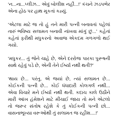
‘ન...ના...પ્લીઝ... એવું બોલીશ નહીં...!’ કંચને ઝડપભેર
એના હોઠ પર હાથ મૂકતાં કહ્યું.
‘એટલા માટે જ તો હું તને મારી પત્ની બનાવતાં પહેલાં
તારું ભવિષ્ય સલામત બનાવી નાંખવા માંગું છું...’ કહેતાં
કહેતાં ફરીથી મધુકરનો અવાજ એકદમ ગળગળો થઈ
ગયો.
‘મધુકર... તું જેને ચાહે છે, એને દરરોજ પારકા પુરૂષની
સાથે રહેવું પડે છે, એની તેને ઈર્ષ્યા નથી થતી?’
‘થાય છે... પરંતુ, એ જ્યાં છે, ત્યાં સલામત છે...
કોઈકની પત્ની છે... કોઈ ધંધાદારી કોલગર્લ નથી...
એવા વિચારે મને ઈર્ષ્યા નથી થતી. કદાચ કાલે ઉઠીને
મારી આંખ હંમેશને માટે મીંચાઈ જાય તો મને એટલો
તો જરૂર સંતોષ રહેશે કે તું કોઈકની પત્ની છો...
વાસનાભૂખ્યા વરૂઓથી તું સલામત જ રહીશ....!’