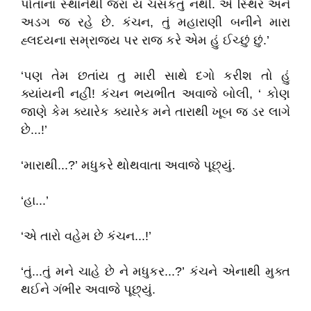
પોતાના સ્થાનેથી જરા ય ચસકતું નથી. એ સ્થિર અને
અડગ જ રહે છે. કંચન, તું મહારાણી બનીને મારા
હ્લદયના સમ્રાજ્ય પર રાજ કરે એમ હું ઈચ્છું છું.’
‘પણ તેમ છતાંય તુ મારી સાથે દગો કરીશ તો હું
ક્યાંયની નહીં! કંચન ભયભીત અવાજે બોલી, ‘ કોણ
જાણે કેમ ક્યારેક ક્યારેક મને તારાથી ખૂબ જ ડર લાગે
છે...!’
‘મારાથી...?’ મધુકરે થોથવાતા અવાજે પૂછ્યું.
‘હા...’
‘એ તારો વહેમ છે કંચન...!’
‘તું...તું મને ચાહે છે ને મધુકર...?’ કંચને એનાથી મુક્ત
થઈને ગંભીર અવાજે પૂછ્યું.