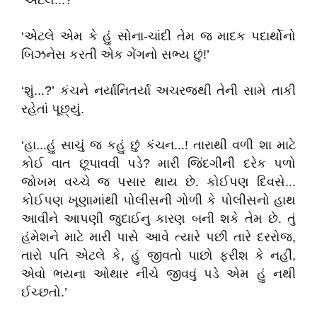
‘એટલે...?’
‘એટલે એમ કે હું સોના-ચાંદી તેમ જ માદક પદાર્થોનો
બિઝનેસ કરતી એક ગેંગનો સભ્ય છું!’
‘શું...?’ કંચને નર્યાનિતર્યા અચરજથી તેની સામે તાકી
રહેતાં પૂછ્યું.
‘હા...હું સાચું જ કહું છું કંચન...! તારાથી વળી શા માટે
કોઈ વાત છૂપાવવી પડે? મારી જિંદગીની દરેક પળો
જોખમ વચ્ચે જ પસાર થાય છે. કોઈપણ દિવસે...
કોઈપણ ખૂણામાંથી પોલીસની ગોળી કે પોલીસનો હાથ
આવીને આપણી જુદાઈનુ કારણ બની શકે તેમ છે. તું
હંમેશને માટે મારી પાસે આવે ત્યારે પછી તારે દરરોજ,
તારો પતિ એટલે કે, હું જીવતો પાછો ફરીશ કે નહીં,
એવો ભયના ઓથાર નીચે જીવવું પડે એમ હું નથી
ઈચ્છતો.’