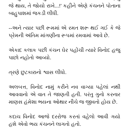
જે થાય, તે જોયો રાખે...!’ કહીને એણે કંચનને પોતાના
બાહુપાશમાં જકડી લીધી.
--અને ત્યાર પછી રૂમમાં એ રમત શરૂ થઈ ગઈ કે જે
પ્રેમની અંતિમ માંગણીના રૂપમાં રમવામાં આવે છે.
એકાદ કલાક પછી કંચન ઘેર પહોંચી ત્યારે વિનોદ હજુ
પાછો નહોતો આવ્યો.
ત્રણે છુટકારાનો શ્વાસ લીધો.
અલબત્ત, વિનોદ નામું કરીને નવ વાગ્યા પહેલાં નથી
આવવાનો એ વાત તે જાણતી હતી. પરંતુ ગુનો કરનાર
માણસ હંમેશા ભયના ઓથાર નીચે જ જીવતો હોય છે.
કદાચ વિનોદ આજે દરરોજ કરતાં વહેલો આવી ગયો
હશે એવો ભય કંચનને લાગતો હતો.