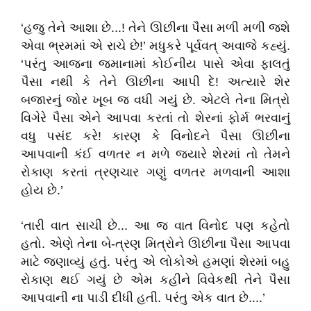
‘હજુ તેને આશા છે...! તેને ઊછીના પૈસા મળી મળી જશે
એવા ભ્રમમાં એ રાચે છે!’ મધુકરે પૂર્વવત્ અવાજે કહ્યું.
‘પરંતુ આજના જમાનામાં કોઈનીય પાસે એવા ફાલતું
પૈસા નથી કે તેને ઊછીના આપી દે! અત્યારે શેર
બજારનું જોર ખૂબ જ વધી ગયું છે. એટલે તેના મિત્રો
વિગેરે પૈસા એને આપવા કરતાં તો શેરનાં ફોર્મ ભરવાનું
વધુ પસંદ કરે! કારણ કે વિનોદને પૈસા ઊછીના
આપવાની કંઈ વળતર ન મળે જ્યારે શેરમાં તો તેમને
રોકાણ કરતાં ત્રણચાર ગણું વળતર મળવાની આશા
હોય છે.’
‘તારી વાત સાચી છે... આ જ વાત વિનોદ પણ કહેતો
હતો. એણે તેના બે-ત્રણ મિત્રોને ઊછીના પૈસા આપવા
માટે જણાવ્યું હતું. પરંતુ એ લોકોએ હમણાં શેરમાં બહુ
રોકાણ થઈ ગયું છે એમ કહીને વિવેકથી તેને પૈસા
આપવાની ના પાડી દીધી હતી. પરંતુ એક વાત છે....’