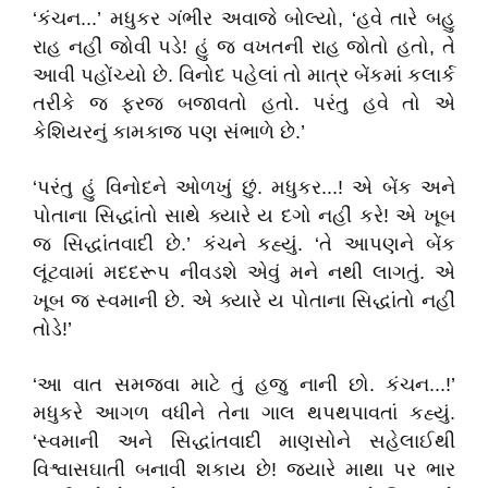
‘કંચન...’ મધુકર ગંભીર અવાજે બોલ્યો, ‘હવે તારે બહુ
રાહ નહીં જોવી પડે! હું જ વખતની રાહ જોતો હતો, તે
આવી પહોંચ્યો છે. વિનોદ પહેલાં તો માત્ર બેંકમાં કલાર્ક
તરીકે જ ફરજ બજાવતો હતો. પરંતુ હવે તો એ
કેશિયરનું કામકાજ પણ સંભાળે છે.’
‘પરંતુ હું વિનોદને ઓળખું છું. મધુકર...! એ બેંક અને
પોતાના સિદ્ધાંતો સાથે ક્યારે ય દગો નહીં કરે! એ ખૂબ
જ સિદ્ધાંતવાદી છે.’ કંચને કહ્યું. ‘તે આપણને બેંક
લૂંટવામાં મદદરૂપ નીવડશે એવું મને નથી લાગતું. એ
ખૂબ જ સ્વમાની છે. એ ક્યારે ય પોતાના સિદ્ધાંતો નહીં
તોડે!’
‘આ વાત સમજવા માટે તું હજુ નાની છો. કંચન...!’
મધુકરે આગળ વધીને તેના ગાલ થપથપાવતાં કહ્યું.
‘સ્વમાની અને સિદ્ધાંતવાદી માણસોને સહેલાઈથી
વિશ્વાસઘાતી બનાવી શકાય છે! જ્યારે માથા પર ભાર