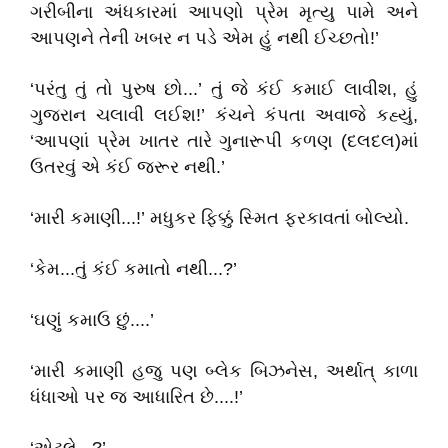
ગરીબીના અંધકારમાં આપણો પ્રેમ મૃત્યુ પામે અને
આપણને તેની ખબર ન પડે એમ હું નથી ઈચ્છતો!’
‘પરંતુ તું તો પુરુષ છો...’ તું જે કંઈ કમાઈ લાવીશ, હું
ગુજરાન ચલાવી લઈશ!’ કંચને કંપતા અવાજે કહ્યું,
‘આપણાં પ્રેમ ખાતર તારે ગુનારૂપી કળણ (દલદલ)માં
ઉતરવું એ કંઈ જરૂર નથી.’
‘મારી કમાણી...!’ મધુકર ફિક્કું સ્મિત ફરકાવતાં બોલ્યો.
‘કેમ...તું કંઈ કમાતો નથી...?’
‘ઘણું કમાઉ છું....’
‘મારી કમાણી હજુ પણ બ્લેક બિઝનેસ, અર્થાત્ કાળા
ધંધાઓ પર જ આધારિત છે....!’