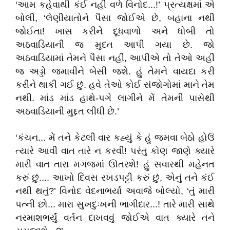
‘આમ કહેવાથી કંઈ નહીં વળે વિનોદ...!’ પ્રત્યક્ષમાં એ
બોલી, ‘લેણીયાતોને પૈસા જોઈએ છે, બહાના નથી
જોઈતા! ખાસ કરીને દૂધવાળો અને ધોબી તો
અઠવાડિયાની જ મુદત આપી ગયા છે. જો
અઠવાડિયામાં તેમને પૈસા નહીં, આપીએ તો તેઓ અહીં
જ અડ્ડો જમાવીને બેસી જશે. હું તેમને વાયદા કરી
કરીને થાકી ગઈ છું. હવે તેઓ કોઈ સંજોગોમાં માને તેમ
નથી. માંડ માંડ હાથે-પગે લાગીને મેં તેમની પાસેથી
અઠવાડિયાની મુદ્દત લીધી છે.’
‘કંચન... મેં તને કેટલી વાર કહ્યું કે હું જમવા બેઠો હોઉં
ત્યારે આવી વાત તારે ન કરવી! પરંતુ કોણ જાણે ક્યારે
મારી વાત તારા મગજમાં ઊતરશે! હું સવારથી મહેનત
કરું છું.... આખો દિવસ રખડપટ્ટી કરું છું, એનું તને કંઈ
નથી થતું?’ વિનોદ વેદનાભર્યા અવાજે બોલ્યો, ‘તું મારી
પત્ની છો... મારા સુખદુઃખની ભાગીદાર...! તારે મારી સાથે
નરમાશભર્યું વર્તન દાખવવું જોઈએ વાત ક્યારે તને