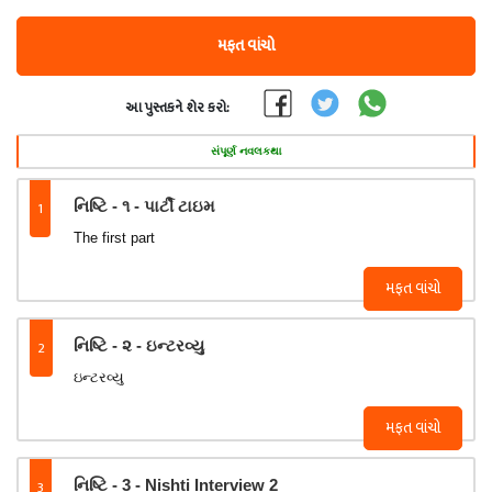
મફત વાંચો
આ પુસ્તકને શેર કરો:
સંપૂર્ણ નવલકથા
1
નિષ્ટિ - ૧ - પાર્ટી ટાઇમ
The first part
મફત વાંચો
2
નિષ્ટિ - ૨ - ઇન્ટરવ્યુ
ઇન્ટરવ્યુ
મફત વાંચો
3
નિષ્ટિ - 3 - Nishti Interview 2