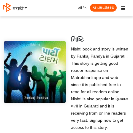
☰
લૉગિન
मराठी
મફત પ્રકાશિત કરો
નિષ્ટિ
Nishti book and story is written
by Pankaj Pandya in Gujarati .
This story is getting good
reader response on
Matrubharti app and web
since it is published free to
read for all readers online.
Nishti is also popular in ફિક્શન
વાર્તા in Gujarati and it is
receiving from online readers
very fast. Signup now to get
access to this story.