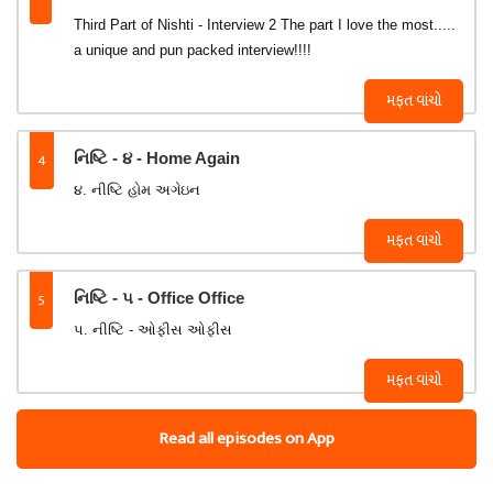
Third Part of Nishti - Interview 2 The part I love the most.....
a unique and pun packed interview!!!!
મફત વાંચો
4
નિષ્ટિ - ૪ - Home Again
૪. નીષ્ટિ હોમ અગેઇન
મફત વાંચો
5
નિષ્ટિ - ૫ - Office Office
૫. નીષ્ટિ - ઓફીસ ઓફીસ
મફત વાંચો
Read all episodes on App