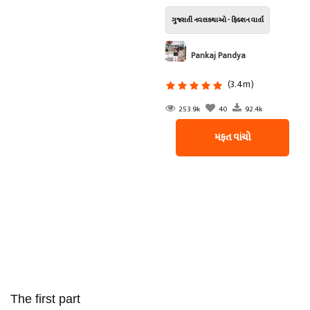
ગુજરાતી નવલકથાઓ - ફિક્શન વાર્તા
Pankaj Pandya
(3.4m)
253.9k
40
92.4k
મફત વાંચો
The first part