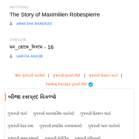
ANYTHING
The Story of Maximilien Robespierre
ANNESHA BANERJEE
THRILLER
মন_তোকে_দিলাম - 16
LAMISA ANJUM
શ્રેષ્ઠ ગુજરાતી વાર્તાઓ
|
ગુજરાતી પુસ્તકો PDF
|
ગુજરાતી ફિક્શન વાર્તા
|
Pankaj Pandya પુસ્તકો PDF
બીજા રસપ્રદ વિકલ્પો
ગુજરાતી વાર્તા
ગુજરાતી આધ્યાત્મિક વાર્તાઓ
ગુજરાતી ફિક્શન વાર્તા
ગુજરાતી પ્રેરક કથા
ગુજરાતી ક્લાસિક નવલકથાઓ
ગુજરાતી બાળ વાર્તાઓ
ગુજરાતી હાસ્ય કથાઓ
ગુજરાતી મેગેઝિન
ગુજરાતી કવિતાઓ