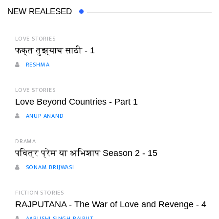
NEW REALESED
LOVE STORIES
फक्त तुझ्याच साठी - 1
RESHMA
LOVE STORIES
Love Beyond Countries - Part 1
ANUP ANAND
DRAMA
पवित्र प्रेम या अभिशाप Season 2 - 15
SONAM BRIJWASI
FICTION STORIES
RAJPUTANA - The War of Love and Revenge - 4
AARUSHI SINGH RAJPUT