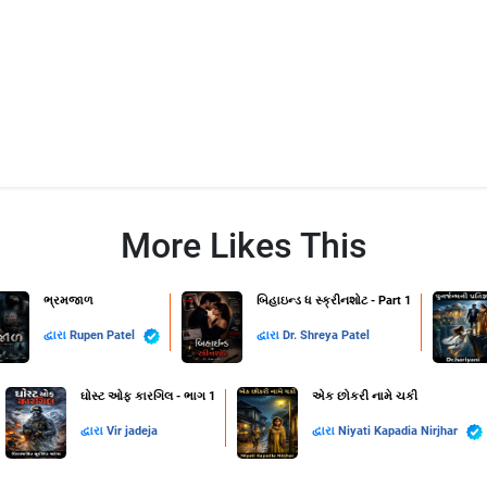
More Likes This
ભ્રમજાળ
બિહાઇન્ડ ધ સ્ક્રીનશોટ - Part 1
દ્વારા
Rupen Patel
દ્વારા
Dr. Shreya Patel
ઘોસ્ટ ઓફ કારગિલ - ભાગ 1
એક છોકરી નામે ચકી
દ્વારા
Vir jadeja
દ્વારા
Niyati Kapadia Nirjhar