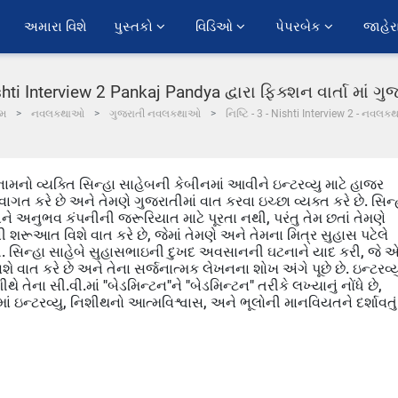
અમારા વિશે
પુસ્તકો 
વિડિઓ 
પેપરબેક 
જાહેર
Nishti Interview 2 Pankaj Pandya દ્વારા ફિક્શન વાર્તા માં 
મ
નવલકથાઓ
ગુજરાતી નવલકથાઓ
નિષ્ટિ - 3 - Nishti Interview 2 - નવલકથ
 નામનો વ્યક્તિ સિન્હા સાહેબની કેબીનમાં આવીને ઇન્ટરવ્યુ માટે હાજર
વાગત કરે છે અને તેમણે ગુજરાતીમાં વાત કરવા ઇચ્છા વ્યક્ત કરે છે. સિન્
ને અનુભવ કંપનીની જરૂરિયાત માટે પૂરતા નથી, પરંતુ તેમ છતાં તેમણે
ીની શરૂઆત વિશે વાત કરે છે, જેમાં તેમણે અને તેમના મિત્ર સુહાસ પટેલે
સિન્હા સાહેબે સુહાસભાઇની દુખદ અવસાનની ઘટનાને યાદ કરી, જે 
ે વાત કરે છે અને તેના સર્જનાત્મક લેખનના શોખ અંગે પૂછે છે. ઇન્ટરવ્ય
ે તેના સી.વી.માં "બેડમિન્ટન"ને "બેડમિન્ટન" તરીકે લખ્યાનું નોંધે છે,
તામાં ઇન્ટરવ્યુ, નિશીથનો આત્મવિશ્વાસ, અને ભૂલોની માનવિયતને દર્શાવતું