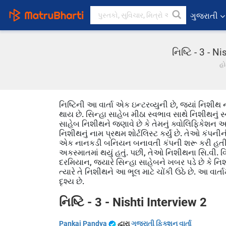
ગુજરાતી
નિષ્ટિ - 3 - 
હો
નિષ્ટિની આ વાર્તા એક ઇન્ટરવ્યુની છે, જ્યાં નિશીથ
થાય છે. સિન્હા સાહેબ મીઠા સ્વભાવ સાથે નિશીથનું સ્
સાહેબ નિશીથને જણાવે છે કે તેમનું ક્વોલિફિકેશન અ
નિશીથનું નામ પ્રથમ શોર્ટલિસ્ટ કર્યું છે. તેઓ કંપન
એક નાનકડી બનિયન બનાવતી કંપની શરૂ કરી હતી. 
અકસ્માતમાં થયું હતું. પછી, તેઓ નિશીથના સિ.વી. વિશ
દરમિયાન, જ્યારે સિન્હા સાહેબને ખબર પડે છે કે નિશીથ
ત્યારે તે નિશીથને આ ભૂલ માટે ચોંકી ઉઠે છે. આ વાર્
દૃશ્ય છે.
નિષ્ટિ - 3 - Nishti Interview 2
Pankaj Pandya
દ્વારા
ગુજરાતી ફિક્શન વાર્તા