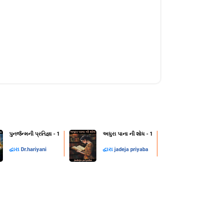
પુનર્જન્મની પ્રતિજ્ઞા - 1
અધુરા પાના ની શોધ - 1
દ્વારા
Dr.hariyani
દ્વારા
jadeja priyaba