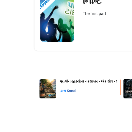
નિષ્ટિ
Novels
The first part
પ્રાચીન રહસ્યોના નકશાકાર - એક શોધ - 1
દ્વારા
Krunal