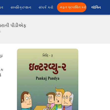
ાત
સબસ્ક્રિપ્શન
સંપર્ક કરો
મફત પ્રકાશિત કરો
લૉગિન 
ગુજરાતી પીડીએફ
ા
હા
એક
ુ