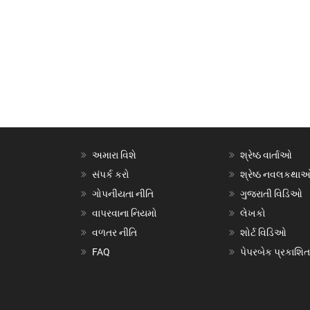
અમારા વિશે
શ્રેષ્ઠ વાર્તાઓ
સંપર્ક કરો
શ્રેષ્ઠ નવલકથા
ગોપનીયતા નીતિ
ગુજરાતી વિડિઓ
વાપરવાના નિયમો
લેખકો
વળતર નીતિ
શોર્ટ વિડિઓ
FAQ
પેપરબેક પ્રકાશિત