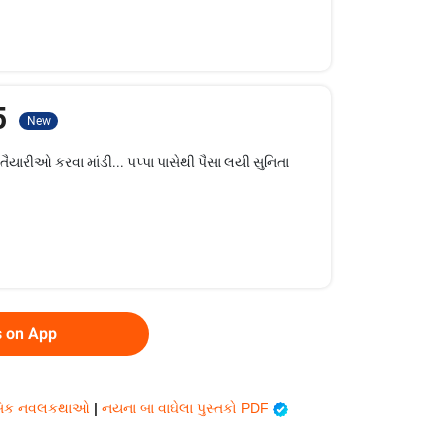
 5
New
ારીઓ કરવા માંડી... પપ્પા પાસેથી પૈસા લયી સુનિતા
s on App
લાસિક નવલકથાઓ
|
નયના બા વાઘેલા પુસ્તકો PDF