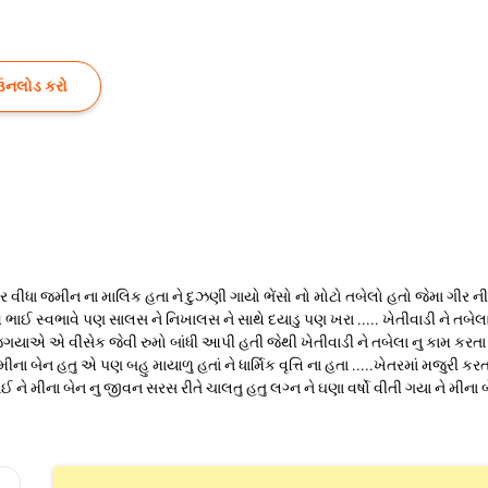
ઉનલોડ કરો
જાર વીધા જમીન ના માલિક હતા ને દુઝણી ગાયો ભેંસો નો મોટો તબેલો હતો જેમા ગીર 
ભાઈ સ્વભાવે પણ સાલસ ને નિખાલસ ને સાથે દયાડુ પણ ખરા ..... ખેતીવાડી ને તબેલા
જગયાએ એ વીસેક જેવી રુમો બાંધી આપી હતી જેથી ખેતીવાડી ને તબેલા નુ કામ કરતા
ના બેન હતુ એ પણ બહુ માયાળુ હતાં ને ધાર્મિક વૃત્તિ ના હતા .....ખેતરમાં મજુરી 
ને મીના બેન નુ જીવન સરસ રીતે ચાલતુ હતુ લગ્ન ને ઘણા વર્ષો વીતી ગયા ને મીના