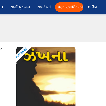
ાત
સબસ્ક્રિપ્શન
સંપર્ક કરો
મફત પ્રકાશિત કરો
લૉગિન 
નવલકથા
on