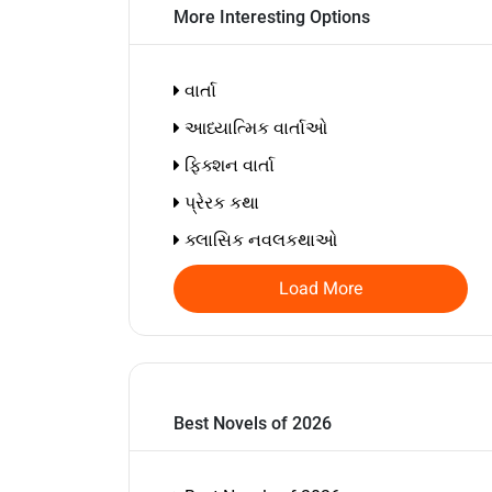
More Interesting Options
વાર્તા
આધ્યાત્મિક વાર્તાઓ
ફિક્શન વાર્તા
પ્રેરક કથા
ક્લાસિક નવલકથાઓ
Load More
Best Novels of 2026