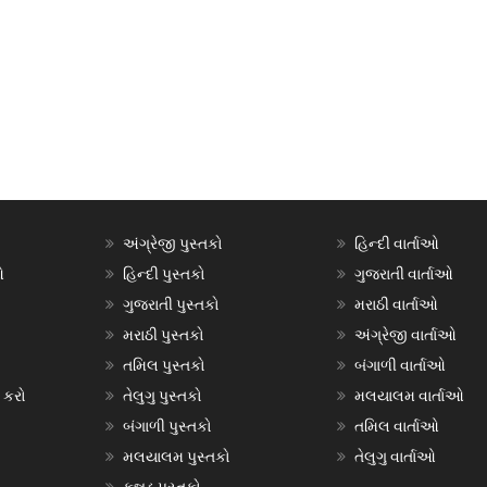
અંગ્રેજી પુસ્તકો
હિન્દી વાર્તાઓ
ઓ
હિન્દી પુસ્તકો
ગુજરાતી વાર્તાઓ
ગુજરાતી પુસ્તકો
મરાઠી વાર્તાઓ
મરાઠી પુસ્તકો
અંગ્રેજી વાર્તાઓ
તમિલ પુસ્તકો
બંગાળી વાર્તાઓ
 કરો
તેલુગુ પુસ્તકો
મલયાલમ વાર્તાઓ
બંગાળી પુસ્તકો
તમિલ વાર્તાઓ
મલયાલમ પુસ્તકો
તેલુગુ વાર્તાઓ