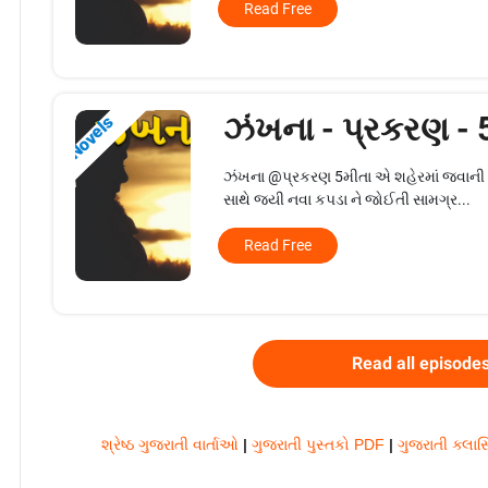
Read Free
ઝંખના - પ્રકરણ -
Novels
ઝંખના @પ્રકરણ 5મીતા એ શહેરમાં જવાની તૈય
સાથે જયી નવા કપડા ને જોઈતી સામગ્ર...
Read Free
Read all episode
શ્રેષ્ઠ ગુજરાતી વાર્તાઓ
|
ગુજરાતી પુસ્તકો PDF
|
ગુજરાતી ક્