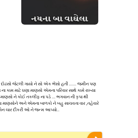
ની દોઢસો જેટલી ગાયો ને સો એક ભેંસો હતી ...... જમીન પણ
 ના કામ માટે ઘણા માણસો એમના પરિવાર સાથે કામે રાખ્યા
 માણસો ને કોઈ તકલીફ ના પડે ... ભગવાન ની કૃપા થી
કરતા માણસોને અને એમના બાળકો ને બહુ સાચવતા વાર ,તહેવારે
 બેન ચાર દીકરી ઓ ને જન્મ આપ્યો..