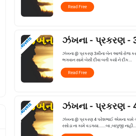
Read Free
ઝંખના - પ્રકરણ -
Novels
ઝંખના @ પ્રકરણ 3મીના બેન આજે રોજ કરતા
ભગવાન સામે બેસી દીવા બતી કર્યા ને દીક...
Read Free
ઝંખના - પ્રકરણ -
Novels
ઝંખના @ પ્રકરણ 4 પરેશભાઈ એમના કામે ગા
રસોડા ના કામે વડગયા......બા ,બાપુજી નાહી..