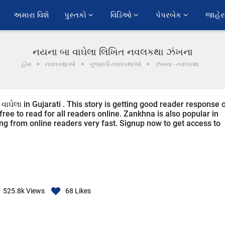
અમારા વિશે
પુસ્તકો 
વિડિઓ 
પેપરબેક 
જાહેર
નયના બા વાઘેલા લિખિત નવલકથા ઝંખના
હોમ
નવલકથાઓ
ગુજરાતી નવલકથાઓ
ઝંખના - નવલકથા
ાઘેલા in Gujarati . This story is getting good reader response 
ree to read for all readers online. Zankhna is also popular in
ng from online readers very fast. Signup now to get access to
525.8k
Views
68
Likes