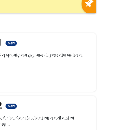
 1
New
નુ ખુબ મોટુ નામ હતુ , ગામ માં હજાર વીધા જમીન ના
 2
New
લે મીના બેન ચારેય ઢીંગલી ઓ ને લયી વાડી એ
 પણ...