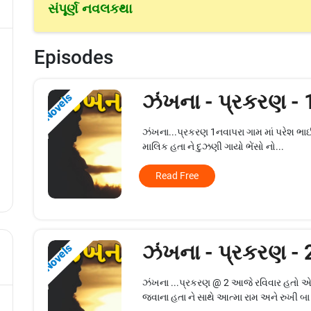
સંપૂર્ણ નવલકથા
Episodes
ઝંખના - પ્રકરણ -
Novels
ઝંખના...પ્રકરણ 1નવાપરા ગામ માં પરેશ ભાઈ 
માલિક હતા ને દુઝણી ગાયો ભેંસો નો...
Read Free
ઝંખના - પ્રકરણ -
Novels
ઝંખના ...પ્રકરણ @ 2 આજે રવિવાર હતો એટ
જવાના હતા ને સાથે આત્મા રામ અને રુખી બા