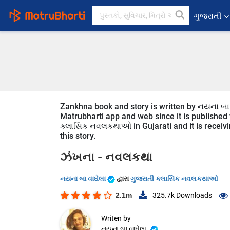
ગુજરાતી
Zankhna book and story is written by નયના બા વ
Matrubharti app and web since it is published f
ક્લાસિક નવલકથાઓ in Gujarati and it is receivi
this story.
ઝંખના -
નવલકથા
નયના બા વાઘેલા
દ્વારા
ગુજરાતી ક્લાસિક નવલકથાઓ
2.1m
325.7k
Downloads
Writen by
નયના બા વાઘેલા