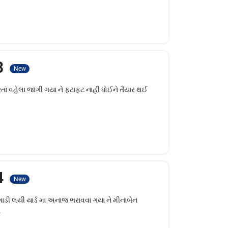
 3
New
ં વહેલા જાગી ગયા ને ફટાફટ નાહી ધોઈને તૈયાર થઈ
 4
New
ડી લયી યાર્ડ મા અનાજ ભરાવવા ગયા ને મીનાબેન
.