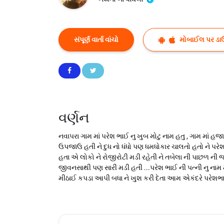
સંપૂર્ણ વાર્તા વાંચો
મોબાઈલ પર ડા
વર્ણન
નવાપરા ગામ માં પરેશ ભાઈ નુ ખુબ મોટુ નામ હતુ , ગામ માં હ
ઉપજાઉ હતી ને દુધ નો ધંધો પણ ધમધોકાર ચાલતો હતો ને પરેશ 
હતા એ લોકો ને રોજીરોટી મડી રહેતી ને તબેલા ની પાછળ ની 
જીવનસાથી પણ સારી મડી હતી ...પરેશ ભાઈ ની પત્ની નુ નામ મી
મીઠાઈ કપડા આપી બધા ને ખુશ કરી દેતા આમ એકંદરે પરેશભાઈ 