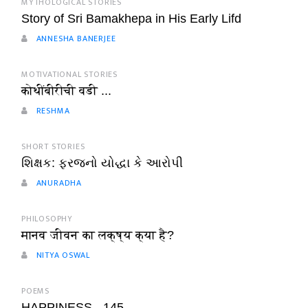
MYTHOLOGICAL STORIES
Story of Sri Bamakhepa in His Early Lifd
ANNESHA BANERJEE
MOTIVATIONAL STORIES
कोथींबीरीची वडी ...
RESHMA
SHORT STORIES
શિક્ષક: ફરજનો યોદ્ધા કે આરોપી
ANURADHA
PHILOSOPHY
मानव जीवन का लक्ष्य क्या है?
NITYA OSWAL
POEMS
HAPPINESS - 145