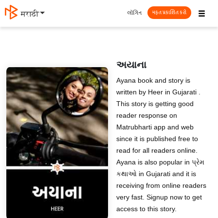
☰
લૉગિન
मराठी
મફત પ્રકાશિત કરો
અયાના
Ayana book and story is
written by Heer in Gujarati .
This story is getting good
reader response on
Matrubharti app and web
since it is published free to
read for all readers online.
Ayana is also popular in પ્રેમ
કથાઓ in Gujarati and it is
receiving from online readers
very fast. Signup now to get
access to this story.