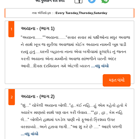
આ પુસ્તકને શેર કરો:
નવા એપિસોડ્સ : :
Every Tuesday,Thursday,Saturday
1
અયાના - (ભાગ 1)
"અયાના......""અયાના......"સવાર સવાર માં પક્ષીઓના મધુર અવાજ
ને સાથે ખૂબ જ સુરીલા અવાજમાં કોઈક અયાના નામની બૂમ પાડી
રહ્યું હતું....ઘરની બહારના નાના એવા બગીચામાં ફૂલછોડ નું જતન
કરતી અયાના એના મમ્મીનો અવાજ સાંભળીને ઘરની અંદર
આવી...દિવસ દરમિયાન ગમે એટલી વ્યસ્ત
...વધુ વાંચો
મફત વાંચો
2
અયાના - (ભાગ 2)
"શું..." ચોંકેલી અયાના બોલી.."હ..કંઈ નહિ...હું એમ કહેતો હતો કે
ક્યારેક માણસો સાથે પણ વાત કરી લેવાય...""હા , હા , કેમ નહિ
લે..." બોલીને હાથમાં પકડેલ પાણી નો ફૂઆરો ક્રિશય ઉપર
વરસાવ્યો...અને હસવા લાગી..."આ શું કરે છે ...." આછો પલળી
...વધુ વાંચો