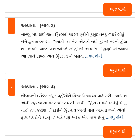
મફત વાંચો
3
અયાના - (ભાગ 3)
બારણું બંધ થઈ જતાં ક્રિશયે પાછળ ફરીને કુમુદ તરફ જોઈ લીધું....
બંને હસવા લાગ્યા..."આંટી આ કેમ એટલો બધો ગુસ્સો કરતી હોય
છે...કે પછી ખાલી મને જોઇને જ ગુસ્સો આવે છે..." કુમુદ એ જવાબ
આપવાનું ટાળ્યું અને ક્રિશય ને બેસવા
...વધુ વાંચો
મફત વાંચો
4
અયાના - (ભાગ 4)
લીલાવતી ઇન્સ્ટિટ્યૂટ પહોંચીને ક્રિશયે બાઈક પાર્ક કરી...અયાના
એની રાહ જોયા વગર અંદર ધસી આવી..."હેય તે મને કીધેલું કે તું
મારું કામ કરીશ..." દોડીને ક્રિશય એની પાસે આવ્યો અને એનો
હાથ પકડીને કહ્યું..." મારે પણ અંદર એક કામ છે હું
...વધુ વાંચો
મફત વાંચો