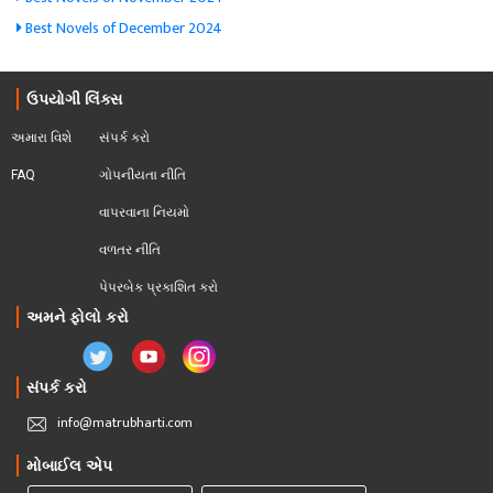
Best Novels of December 2024
ઉપયોગી લિંક્સ
અમારા વિશે
સંપર્ક કરો
FAQ
ગોપનીયતા નીતિ
વાપરવાના નિયમો 
વળતર નીતિ
પેપરબેક પ્રકાશિત કરો
અમને ફોલો કરો
સંપર્ક કરો
info@matrubharti.com
મોબાઈલ એપ