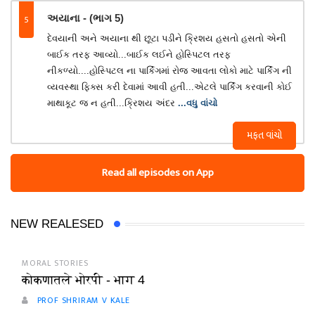
5
અયાના - (ભાગ 5)
દેવયાની અને અયાના થી છૂટા પડીને ક્રિશય હસતો હસતો એની
બાઈક તરફ આવ્યો...બાઈક લઈને હોસ્પિટલ તરફ
નીકળ્યો....હોસ્પિટલ ના પાર્કિગમાં રોજ આવતા લોકો માટે પાર્કિંગ ની
વ્યવસ્થા ફિક્સ કરી દેવામાં આવી હતી...એટલે પાર્કિંગ કરવાની કોઈ
માથાકૂટ જ ન હતી...ક્રિશય અંદર
...વધુ વાંચો
મફત વાંચો
Read all episodes on App
NEW REALESED
MORAL STORIES
कोकणातले भोरपी - भाग 4
PROF SHRIRAM V KALE