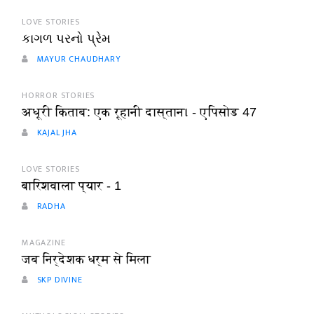
LOVE STORIES
કાગળ પરનો પ્રેમ
MAYUR CHAUDHARY
HORROR STORIES
अधूरी किताब: एक रूहानी दास्तान। - एपिसोड 47
KAJAL JHA
LOVE STORIES
बारिशवाला प्यार - 1
RADHA
MAGAZINE
जब निर्देशक धर्म से मिला
SKP DIVINE