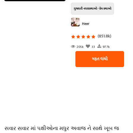
ગુજરાતી નવલકથાઓ - પ્રેમ કથાઓ
Heer
(851.8k)
205k
33
97.7k
મફત વાંચો
સવાર સવાર માં પક્ષીઓના મધુર અવાજ ને સાથે ખૂબ જ