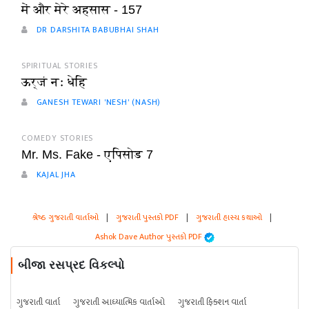
में और मेरे अहसास - 157
DR DARSHITA BABUBHAI SHAH
SPIRITUAL STORIES
ऊर्जं नः धेहि
GANESH TEWARI 'NESH' (NASH)
COMEDY STORIES
Mr. Ms. Fake - एपिसोड 7
KAJAL JHA
શ્રેષ્ઠ ગુજરાતી વાર્તાઓ
|
ગુજરાતી પુસ્તકો PDF
|
ગુજરાતી હાસ્ય કથાઓ
|
Ashok Dave Author પુસ્તકો PDF
બીજા રસપ્રદ વિકલ્પો
ગુજરાતી વાર્તા
ગુજરાતી આધ્યાત્મિક વાર્તાઓ
ગુજરાતી ફિક્શન વાર્તા