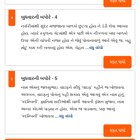
મફત વાંચો
4
બુધવારની બપોરે - 4
નર્સરીમાંથી સુંદર મજ્જાના બાળકો છુટતા હોય ને ડૅડી લેવા આવ્યા
હોય, ત્યારે સ્કૂલના ગૅટમાંથી એક પછી એક નીકળતા બધા બાળકો
ઉપર એની ચાંપતી નજર હોય ને જેવું પોતાનાવાળું આવે એવું જ, બહુ
મોટું કામ કરી બતાવ્યું હોય એમ, ચેહરા
...વધુ વાંચો
મફત વાંચો
5
બુધવારની બપોરે - 5
નામ એમનું જલસુભાઇ. વાઇફને સીધું ‘વાઇફ’ કહીને જ બોલાવતા.
અલબત્ત, વાઇફનું પોતાનું કહી શકાય એવું આગવું એક નામ હતું,
‘કદમ્બિની’. જ્ઞાતિમાં સદીઓથી ચાલી આવતી ફૅશન મુજબ, નામ
અન્ય કોઇએ પાડ્યા ન હોય, એવા જ પાડવાના, પણ આખું
‘કદમ્બિની’ બોલાવતા
...વધુ વાંચો
મફત વાંચો