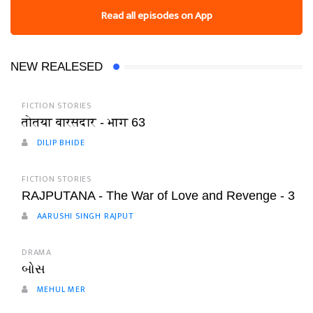
Read all episodes on App
NEW REALESED
FICTION STORIES
तोतया वारसदार - भाग 63
DILIP BHIDE
FICTION STORIES
RAJPUTANA - The War of Love and Revenge - 3
AARUSHI SINGH RAJPUT
DRAMA
બોસ
MEHUL MER