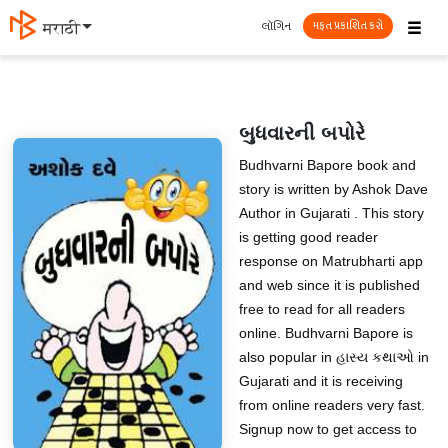
☰
લૉગિન
मराठी
મફત પ્રકાશિત કરો
બુધવારની બપોરે
Budhvarni Bapore book and
story is written by Ashok Dave
Author in Gujarati . This story
is getting good reader
response on Matrubharti app
and web since it is published
free to read for all readers
online. Budhvarni Bapore is
also popular in હાસ્ય કથાઓ in
Gujarati and it is receiving
from online readers very fast.
Signup now to get access to