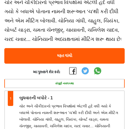
ચોર અને ચૌકીદારનો પ્રભાવ વિપક્ષોમાં એટલી હદે વધી
ગયો કે બધાએ પોતાના નામની શરૂઆત ‘ચ’થી કરી દીધી
અને એમ મીટિંગ બોલાવી. ચોનિયા ગાંધી, ચાહુલ, ચિયંકા,
ચોબર્ટ ચાડ્રા, ચમતા ચૅનજીર્, ચાયાવતી, ચખિલેશ ચાદવ,
ચરદ ચવાર... ચોનિયાની અધ્યક્ષતામાં મીટિંગ શરૂ થાય છેઃ
મફત વાંચો
આ પુસ્તકને શેર કરો:
સંપૂર્ણ નવલકથા
1
બુધવારની બપોરે - 1
ચોર અને ચૌકીદારનો પ્રભાવ વિપક્ષોમાં એટલી હદે વધી ગયો કે
બધાએ પોતાના નામની શરૂઆત ‘ચ’થી કરી દીધી અને એમ મીટિંગ
બોલાવી. ચોનિયા ગાંધી, ચાહુલ, ચિયંકા, ચોબર્ટ ચાડ્રા, ચમતા
ચૅનજીર્, ચાયાવતી, ચખિલેશ ચાદવ, ચરદ ચવાર... ચોનિયાની