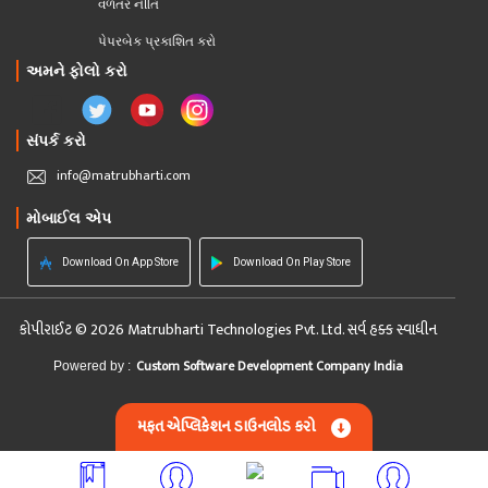
વળતર નીતિ
પેપરબેક પ્રકાશિત કરો
અમને ફોલો કરો
સંપર્ક કરો
info@matrubharti.com
મોબાઈલ એપ
Download On App Store
Download On Play Store
કોપીરાઈટ © 2026 Matrubharti Technologies Pvt. Ltd. સર્વ હક્ક સ્વાધીન
Custom Software Development Company India
Powered by :
મફત એપ્લિકેશન ડાઉનલોડ કરો