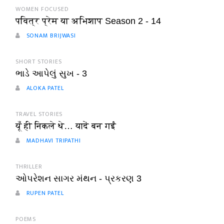
WOMEN FOCUSED
पवित्र प्रेम या अभिशाप Season 2 - 14
SONAM BRIJWASI
SHORT STORIES
ભાડે આપેલું સુખ - 3
ALOKA PATEL
TRAVEL STORIES
यूँ ही निकले थे… यादें बन गईं
MADHAVI TRIPATHI
THRILLER
ઓપરેશન સાગર મંથન - પ્રકરણ 3
RUPEN PATEL
POEMS