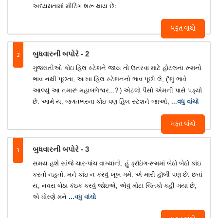
અધ્યક્ષતામાં મીટિંગ શરૂ થાય છેઃ
મફત વાંચો
2
બુધવારની બપોરે - 2
ગુજરાતીઓ કોઇ હિલ સ્ટેશને જાય તો ઉતરવા માટે હોટલના રૂમનો
ભાવ નથી પૂછતા, આખા હિલ સ્ટેશનનો ભાવ પૂછી લે, (‘શું ભાવે
આલ્યું આ તમારૂં મહાબળેશ્વર...?’) એટલો પૈસો એમની પાસે પડ્યો
છે. આમે ય, જગતભરના કોઇ પણ હિલ સ્ટેશને જાઓ,
...વધુ વાંચો
મફત વાંચો
3
બુધવારની બપોરે - 3
સમય હશે સાંજે ચાર-પાંચ વાગ્યાનો. હું ડ્રૉઇંગ-રૂમમાં બેઠો બેઠો કાંઇ
કરતો નહતો. મને કાંઇ ન કરવું ખૂબ ગમે. એ મારી હૉબી પણ છે. છતાં
ય, નવરા બેઠા કંઇક કરવું જોઇએ, એવું મોટા ચિંતકો કહી ગયા છે,
એ ધોરણે મને
...વધુ વાંચો