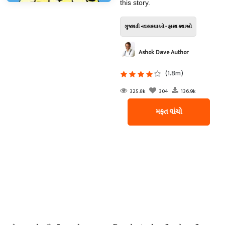
this story.
ગુજરાતી નવલકથાઓ - હાસ્ય કથાઓ
Ashok Dave Author
(1.8m)
325.8k
304
136.9k
મફત વાંચો