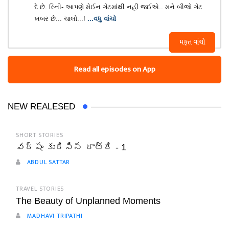
દે છે. રિની- આપણે મેઈન ગેટમાંથી નહીં જઈએ.. મને બીજો ગેટ
ખબર છે... ચાલો...!
...વધુ વાંચો
મફત વાંચો
Read all episodes on App
NEW REALESED
SHORT STORIES
వర్షం కురిసిన రాత్రి - 1
ABDUL SATTAR
TRAVEL STORIES
The Beauty of Unplanned Moments
MADHAVI TRIPATHI