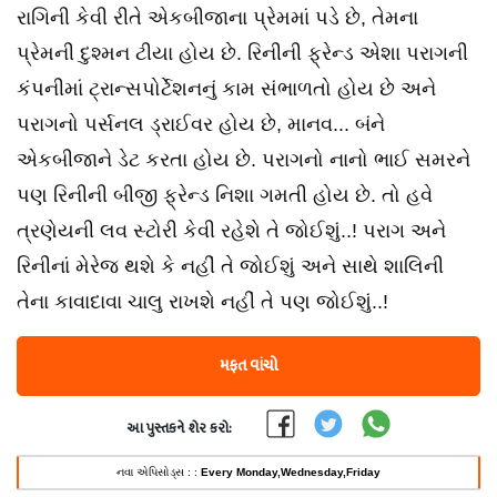
રાગિની કેવી રીતે એકબીજાના પ્રેમમાં પડે છે, તેમના
પ્રેમની દુશ્મન ટીયા હોય છે. રિનીની ફ્રેન્ડ એશા પરાગની
કંપનીમાં ટ્રાન્સપોર્ટેશનનું કામ સંભાળતો હોય છે અને
પરાગનો પર્સનલ ડ્રાઈવર હોય છે, માનવ... બંને
એકબીજાને ડેટ કરતા હોય છે. પરાગનો નાનો ભાઈ સમરને
પણ રિનીની બીજી ફ્રેન્ડ નિશા ગમતી હોય છે. તો હવે
ત્રણેયની લવ સ્ટોરી કેવી રહેશે તે જોઈશું..! પરાગ અને
રિનીનાં મેરેજ થશે કે નહીં તે જોઈશું અને સાથે શાલિની
તેના કાવાદાવા ચાલુ રાખશે નહીં તે પણ જોઈશું..!
મફત વાંચો
આ પુસ્તકને શેર કરો:
નવા એપિસોડ્સ : :
Every Monday,Wednesday,Friday