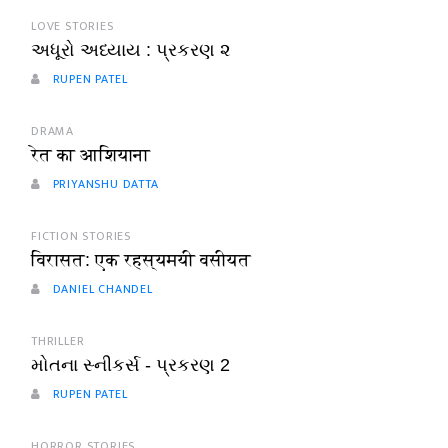
LOVE STORIES
અધૂરો અધ્યાય : પ્રકરણ ૨
RUPEN PATEL
DRAMA
रेत का आशियाना
PRIYANSHU DATTA
FICTION STORIES
विरासत: एक रहस्यमयी वसीयत
DANIEL CHANDEL
THRILLER
મોતના સ્નીકર્સ - પ્રકરણ 2
RUPEN PATEL
HORROR STORIES