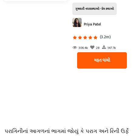
ગુજરાતી નવલકથાઓ - પ્રેમ કથાઓ
Priya Patel
(3.2m)
306.4k
28
147.7k
મફત વાંચો
પરાગિનીનાં આગળનાં ભાગમાં જોયું કે પરાગ અને રિની ઉર્ફે