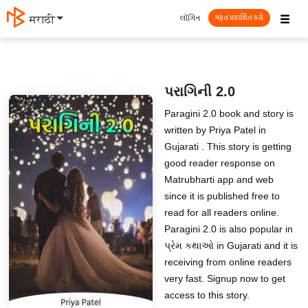
☰
લૉગિન
मराठी
મફત પ્રકાશિત કરો
પરાગિની 2.0
Paragini 2.0 book and story is
written by Priya Patel in
Gujarati . This story is getting
good reader response on
Matrubharti app and web
since it is published free to
read for all readers online.
Paragini 2.0 is also popular in
પ્રેમ કથાઓ in Gujarati and it is
receiving from online readers
very fast. Signup now to get
access to this story.