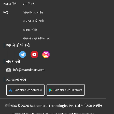
અમારા વિશે
સંપર્ક કરો
FAQ
ગોપનીયતા નીતિ
વાપરવાના નિયમો 
વળતર નીતિ
પેપરબેક પ્રકાશિત કરો
અમને ફોલો કરો
સંપર્ક કરો
info@matrubharti.com
મોબાઈલ એપ
Download On App Store
Download On Play Store
કોપીરાઈટ © 2026 Matrubharti Technologies Pvt. Ltd. સર્વ હક્ક સ્વાધીન