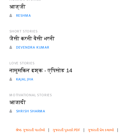
आज्जी
RESHMA
SHORT STORIES
जैसी करनी वैसी भरनी
DEVENDRA KUMAR
LOVE STORIES
नामुमकिन इश्क - एपिसोड 14
KAJAL JHA
MOTIVATIONAL STORIES
आजादी
SHRISH SHARMA
શ્રેષ્ઠ ગુજરાતી વાર્તાઓ
|
ગુજરાતી પુસ્તકો PDF
|
ગુજરાતી પ્રેમ કથાઓ
|