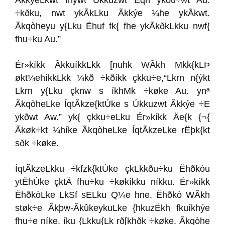
ÃkkýeLkwt Íhýwt Úkkuzwt Ëqh ykðu÷wt Au.
÷kðku, nwt ykÃkLku Ãkkýe ¼he ykÃkwt.
Ãkqòheyu y{Lku Ëhuf fk{ fhe ykÃkðkLkku nwf{
fhu÷ku Au.”
Ér»kíkk ÃkkuíkkLkk [nuhk WÃkh Mkk{kLÞ
økt¼ehíkkLkk ¼kð ÷kðíkk çkku÷e,“Lkrn n{ýkt
Lkrn y{Lku çknw s íkhMk ÷køke Au. ynª
ÃkqòheLke ÍqtÃkze{ktÚke s Úkkuzwt Ãkkýe ÷E
ykðwt Aw.” yk{ çkku÷eLku Ér»kíkk Äe{k {¬{
Ãkøk÷kt ¼híke ÃkqòheLke ÍqtÃkzeLke rËþk{kt
sðk ÷køke.
ÍqtÃkzeLkku ÷kfzk{ktÚke çkLkkðu÷ku Ëhðkòu
ytËhÚke çktÄ fhu÷ku ÷køkíkku níkku. Ér»kíkk
ËhðkòLke LkSf sELku Q¼e hne. Ëhðkò WÃkh
støk÷e Ãkþw-ÃkûkeykuLke {hkuzËkh fkuíkhýe
fhu÷e níke. íku {Lkku{Lk rð[khðk ÷køke. Ãkqòhe