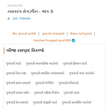
MAGAZINE
નવતરંગ મેગઝીન - અંક 5
LAX SOMANI
શ્રેષ્ઠ ગુજરાતી વાર્તાઓ
|
ગુજરાતી નવલકથાઓ
|
ફિક્શન વાર્તા પુસ્તકો
|
Harshad Prajapati પુસ્તકો PDF
બીજા રસપ્રદ વિકલ્પો
ગુજરાતી વાર્તા
ગુજરાતી આધ્યાત્મિક વાર્તાઓ
ગુજરાતી ફિક્શન વાર્તા
ગુજરાતી પ્રેરક કથા
ગુજરાતી ક્લાસિક નવલકથાઓ
ગુજરાતી બાળ વાર્તાઓ
ગુજરાતી હાસ્ય કથાઓ
ગુજરાતી મેગેઝિન
ગુજરાતી કવિતાઓ
ગુજરાતી પ્રવાસ વર્ણન
ગુજરાતી મહિલા વિશેષ
ગુજરાતી નાટક
ગુજરાતી પ્રેમ કથાઓ
ગુજરાતી જાસૂસી વાર્તા
ગુજરાતી સામાજિક વાર્તાઓ