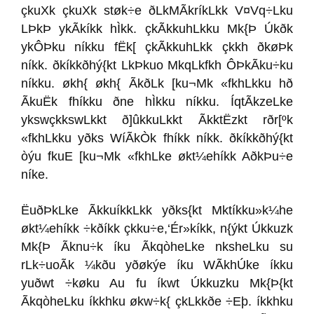
çkuXk çkuXk støk÷e ðLkMÃkríkLkk V¤Vq÷Lku
LÞkÞ ykÃkíkk hÌkk. çkÃkkuhLkku Mk{Þ Úkðk
ykÔÞku níkku fËk[ çkÃkkuhLkk çkkh ðkøÞk
níkk. ðkíkkðhý{kt LkÞkuo MkqLkfkh ÔÞkÃku÷ku
níkku. økh{ økh{ ÃkðLk [ku¬Mk «fkhLkku hð
ÃkuËk fhíkku ðne hÌkku níkku. ÍqtÃkzeLke
ykswçkkswLkkt ð]ûkkuLkkt ÃkktËzkt rðr[ºk
«fkhLkku yðks WíÃkÒk fhíkk níkk. ðkíkkðhý{kt
òýu fkuE [ku¬Mk «fkhLke økt¼ehíkk AðkÞu÷e
níke.
ËuðÞkLke ÃkkuíkkLkk yðks{kt Mktíkku»k¼he
økt¼ehíkk ÷kðíkk çkku÷e,‘Ér»kíkk, n{ýkt Úkkuzk
Mk{Þ Ãknu÷k íku ÃkqòheLke nksheLku su
rLk÷uoÃk ¼kðu yðøkýe íku WÃkhÚke íkku
yuðwt ÷køku Au fu íkwt Úkkuzku Mk{Þ{kt
ÃkqòheLku íkkhku økw÷k{ çkLkkðe ÷Eþ. íkkhku