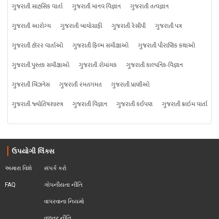
ગુજરાતી સાહસિક વાર્તા
ગુજરાતી માનવ વિજ્ઞાન
ગુજરાતી તત્વજ્ઞાન
ગુજરાતી આરોગ્ય
ગુજરાતી બાયોગ્રાફી
ગુજરાતી રેસીપી
ગુજરાતી પત્ર
ગુજરાતી હૉરર વાર્તાઓ
ગુજરાતી ફિલ્મ સમીક્ષાઓ
ગુજરાતી પૌરાણિક કથાઓ
ગુજરાતી પુસ્તક સમીક્ષાઓ
ગુજરાતી રોમાંચક
ગુજરાતી કાલ્પનિક-વિજ્ઞાન
ગુજરાતી બિઝનેસ
ગુજરાતી રમતગમત
ગુજરાતી પ્રાણીઓ
ગુજરાતી જ્યોતિષશાસ્ત્ર
ગુજરાતી વિજ્ઞાન
ગુજરાતી કંઈપણ
ગુજરાતી ક્રાઇમ વાર્તા
ઉપયોગી લિંક્સ
અમારા વિશે
સંપર્ક કરો
FAQ
ગોપનીયતા નીતિ
વાપરવાના નિયમો 
વળતર નીતિ