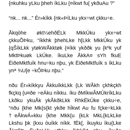
{nkuhku yLku þheh íkLku {¤íkwt fu{ ykðuAu ?”
“nk... nk...” Ér»kíkk {nk«ÞíLku ykx÷wt çkku÷e.
Ãkqòhe økt¼ehðËLk MkkÚku ykx÷wt
çkkuÕÞku, “íkkhk þhehLke h[Lkk MkkÚku yk
{qŠíkLkk ytøkWÃkktøk {¤íkk ykððk yu {kºk yuf
MktÞkuøk LkÚke. íkuLke ÃkkA¤ sYh fkuE
ËiðeMktfuík hnu÷ku nþu, yk ËiðeMktfuík s íkLku
ynª ¾U[e ÷kÔÞku nþu.”
nðu Ér»kíkkyu ÃkkuíkkLkk {Lk WÃkh çkhkçkh
fkçkq {u¤ðe ÷eÄku níkku. íku ðMíkwÂMÚkríkLku
Lkðku ykuÃk ykÃkðkLkk RhkËkÚke çkku÷e,
“nðu {khe Mk{s{kt ykðe hÌkwt Au fu fçke÷kLkk
†eÃkwÁ»kku {khe Mkk{u {kLk MkL{kLkLke
Lkshu þk {kxu òuíkk níkk. fËk[, íkuyku íku{Lke