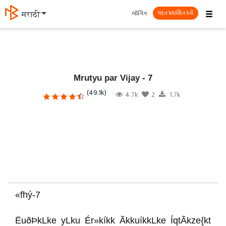
☰
લૉગિન
தமிழ்
મફત પ્રકાશિત કરો
Mrutyu par Vijay - 7
(49.1k)
4.7k
2
1.7k
«fhý-7
ËuðÞkLke yLku Ér»kíkk ÃkkuíkkLke ÍqtÃkze{kt