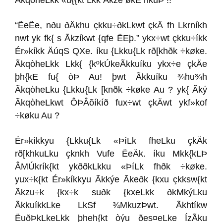
ÃkqòheLkk «u{{kt Lkk Ãkze økE nkuÞ !!”
“ËeËe, nðu ðÄkhu çkku÷ðkLkwt çkÄ fh Lkrníkh
nwt yk fk{ s Ãkzíkwt {qfe ËEþ.” ykx÷wt çkku÷íkk
Ér»kíkk ÄúqS QXe. íku {Lkku{Lk rð[khðk ÷køke.
ÃkqòheLkk Lkk{ {kºkÚkeÃkkuíku ykx÷e çkÄe
þh{kE fu{ òÞ Au! þwt Ãkkuíku ¾hu¾h
ÃkqòheLku {Lkku{Lk [knðk ÷køke Au ? yk{ Ãký
ÃkqòheLkwt ÔÞÂõíkíð fux÷wt çkÄwt ykf»kof
÷køku Au ?
Ér»kíkkyu {Lkku{Lk «ÞíLk fheLku çkÄk
rð[khkuLku çknkh Vufe ËeÄk. íku Mkk{kLÞ
ÂMÚkrík{kt ykððkLkku «ÞíLk fhðk ÷køke.
yux÷k{kt Ér»kíkkyu Ãkkýe Ãkeðk {kxu çkksw{kt
Ãkzu÷k {kx÷k suðk {kxeLkk ðkMkýLku
ÃkkuíkkLke LkSf ¾MkuzÞwt. Ãkhtíkw
ËuðÞkLkeLkk þheh{kt òýu ðes¤eLke ÍzÃku