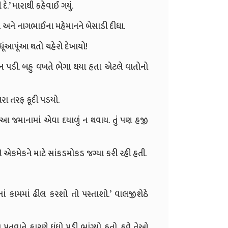
 દે.’ મારાથી કહેવાઈ ગયું.
યો અને નાગભાઈના મહેમાનને બેસાડી દીધા.
ધૂંઆપૂંઆ થતો ચહેરો દેખાયો!
 ન પડી. બહુ વખતે ભેગા થયા હતા એટલે વાતોનો
મારા તરફ કૂદી પડયો.
આ જમાનામાં એવા દયાળું ન થવાય. તું પણ હજી
 એકમેકને માટે સાંકડમોકડ જગ્યા કરી રહી હતી.
ાં કામમાં ઢીલ કરશો તો પસ્તાશો.’ વાલજીશેઠે
પતવાને કારણે ધંધો પડી ભાંગ્યો હતો. હવે તેઓ