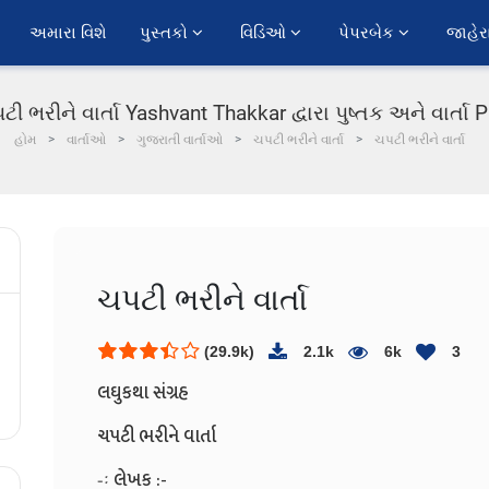
અમારા વિશે
પુસ્તકો 
વિડિઓ 
પેપરબેક 
જાહેર
ટી ભરીને વાર્તા Yashvant Thakkar દ્વારા પુષ્તક અને વાર્તા 
હોમ
વાર્તાઓ
ગુજરાતી વાર્તાઓ
ચપટી ભરીને વાર્તા
ચપટી ભરીને વાર્તા
ચપટી ભરીને વાર્તા
(29.9k)
2.1k
6k
3
લઘુકથા સંગ્રહ
ચપટી ભરીને વાર્તા
-ઃ લેખક :-