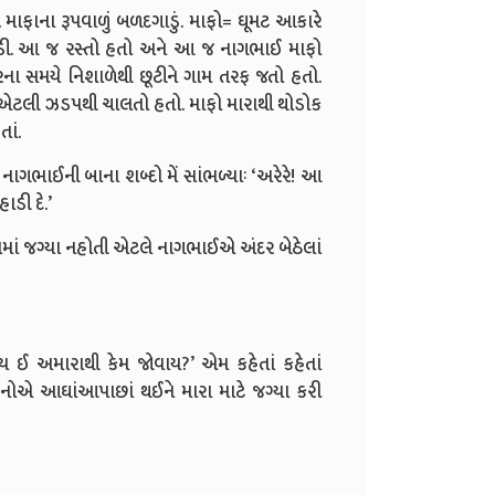
 માફાના રૂપવાળું બળદગાડું. માફો= ઘૂમટ આકારે
ગાડી. આ જ રસ્તો હતો અને આ જ નાગભાઈ માફો
ના સમયે નિશાળેથી છૂટીને ગામ તરફ જતો હતો.
ે એટલી ઝડપથી ચાલતો હતો. માફો મારાથી થોડોક
ાં.
ી નાગભાઈની બાના શબ્દો મેં સાંભળ્યાઃ ‘અરેરે! આ
ડી દે.’
માફામાં જગ્યા નહોતી એટલે નાગભાઈએ અંદર બેઠેલાં
ય ઈ અમારાથી કેમ જોવાય?’ એમ કહેતાં કહેતાં
નોએ આઘાંઆપાછાં થઈને મારા માટે જગ્યા કરી