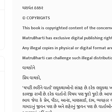
યશવંત ઠક્કર
© COPYRIGHTS
This book is copyrighted content of the concern
MatruBharti has exclusive digital publishing righ
Any illegal copies in physical or digital format are
MatruBharti can challenge such illegal distributio
વાચકોને
પ્રિય વાચકો,
‘ચપટી ભરીને વાર્તા’ લઘુકથાઓનો સંગ્રહ છે. દરેક લઘુકથા 
કાળજી રાખી છે. દરેક વાર્તાનો વિષય પણ જુદો જુદો છે.
ભાવ જેવા કે પ્રેમ, પીડા, આનંદ, માણસાઈ, દંભ, વ્યવહાર વ
ગામડાનું જીવન પણ છે અને શહેરનું જીવન પણ છે. વાર્તાઓ