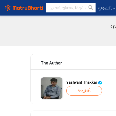
ગુજરાતી
ચપ
The Author
Yashvant Thakkar
અનુસરો