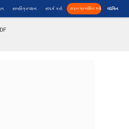
ાત
સબસ્ક્રિપ્શન
સંપર્ક કરો
મફત પ્રકાશિત કરો
લૉગિન 
PDF