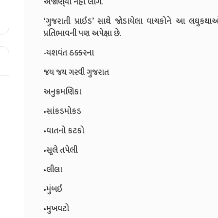
અજાણ્‌યાં નહીં લાગે.
‘ગુજરાતી પ્રાઈડ’ સાથે જોડાયેલા વાચકોને આ લઘુક
પ્રતિભાવની પણ અપેક્ષા છે.
-યશવંત ઠક્કરના
જય જય ગરવી ગુજરાત
અનુક્રમણિકા
•સાંકડમોકડ
•વાતનો કટકો
•સૂલે તપેલી
•લીલા
•મુંબઈ
•મુખવટો