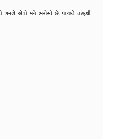
થાઓ ગમશે એવો મને ભરોસો છે. વાચકો તરફથી