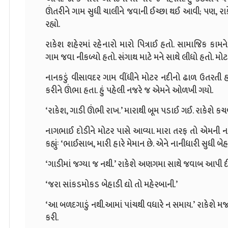
ઊંતરીને ગામ સુધી ચાલીને જવાની ઈચ્છા થઈ આવી; પણ, રાકેશ
રહ્યો.
રાકેશ શહેરમાં રહેનારો મારો પિત્રાઈ હતો. સામાજિક કામ
ગામ જવા નીકળ્યો હતો. સંગાથ માટે મને સાથે લીધો હતો. મોટ
નાનકડું વીસાવદર ગામ વીંધીને મોટર નદીનો ઢાળ ઉતરતી હતી
કરીને ઊંભા હતા. હું પહેલી નજરે જ એમને ઓળખી ગયો.
‘રાકેશ, ગાડી ઊંભી રાખ.’ મારાથી બૂમ પડાઈ ગઈ. રાકેશે કચ
નાગભાઈ દોડીને મોટર પાસે આવ્યા. મારા તરફ તો એમની ન
કહ્યુંઃ ‘ભાઈસાબ, મારી હારે મેમાન છે. એને નાનીધારી સુધી બ
‘ગાડીમાં જગ્યા જ નથી.’ રાકેશે અણગમા સાથે જવાબ આપી દ
‘જરા સાંકડમોકડ બેહાડી દ્યો તો મહેરબાની.’
‘આ બળદગાડું નથી.આમાં પાંચથી વધારે ન સમાય.’ રાકેશે મજાક
કરી.