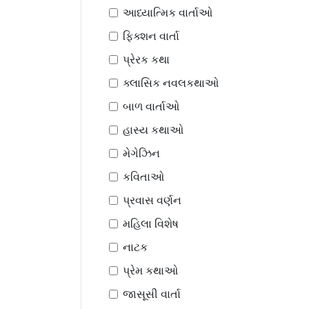
આધ્યાત્મિક વાર્તાઓ
ફિક્શન વાર્તા
પ્રેરક કથા
ક્લાસિક નવલકથાઓ
બાળ વાર્તાઓ
હાસ્ય કથાઓ
મેગેઝિન
કવિતાઓ
પ્રવાસ વર્ણન
મહિલા વિશેષ
નાટક
પ્રેમ કથાઓ
જાસૂસી વાર્તા