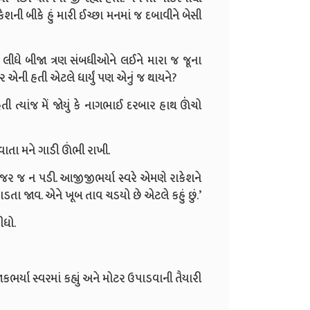
ની બીકે હું મારી ઈચ્છા મનમાં જ દબાવીને બેસી
ને લીધે બીજા ત્રણ સંબધીઓને લઈને મારા જ જૂના
ર એની હતી એટલે ધાર્યું પણ એનું જ થાયને?
 ત્યાંજ મેં જોયું કે નાગભાઈ દરબાર હાથ ઊંંચો
વાતા મને ગાડી ઊંભી રાખી.
જર જ ન પડી. આજીજીભર્યા સ્વરે એમણે રાકેશને
ેહાડતા જાવ. એને ખૂબ તાવ ચડયો છે એટલે કહું છું.’
ીધો.
ભર્યા સ્વરમાં કહ્યું અને મોટર ઉપાડવાની તૈયારી