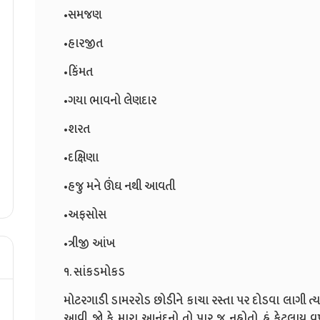
•સમજણ
•હારજીત
•કિંમત
•ગયા ભાવનો લેણદાર
•શરત
•દક્ષિણા
•હજુ મને ઊંંઘ નથી આવતી
•અફસોસ
•ત્રીજી આંખ
૧. સાંકડમોકડ
મોટરગાડી ડામરરોડ છોડીને કાચા રસ્તા પર દોડવા લાગી ત
આવી. જો કે મારા આનંદનો તો પાર જ નહોતો. હું કેટલાય વર્