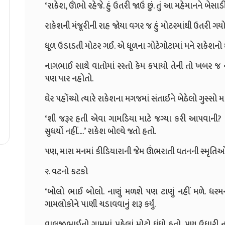
‘રાકેશ, ઊંભો રહેજે. હું ઉતરી જાઉં છું. તું આ મહેમાનને બેસાડી
રાકેશની મંજૂરીની રાહ જોયા વગર જ હું મોટરમાંથી ઉતરી ગ
ધૂળ ઉડાડતી મોટર ગઈ. એ ધૂળના ગોટેગોટામાં મને રાકેશનો 
નાગભાઈ સાથે વાતોમાં રસ્તો કેમ કપાયો તેની તો ખબર જ
પણ પાર નહોતો.
ઘેર પહોંચ્યો ત્યારે રાકેશના મગજમાં સંતાઈને બેઠેલો ગુસ્સો 
‘શી જરૂર હતી એવા ગામડિયા માટે જગ્યા કરી આપવાની? 
સુધર્યો નહીં....’ રાકેશ બોલ્યે જતો હતો.
પણ, મારા મનમાં કીડિયારાની જેમ ઊંભરાતી વતનની સ્મૃતિઓ
૨. વટનો કટકો
‘બોલો ભાઈ બોલો. નાણું મળશે પણ ટાણું નહીં મળે. ધરમન
ગામલોકોને પાણી ચડાવવાનું શરૂ કર્યું.
વાલજીભાઈનો ગામમાં પહેલાં મોટો ધંધો હતો. પણ ઉધારી ન 