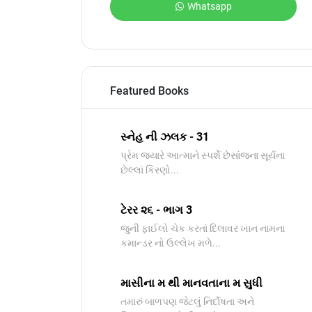
Whatsapp
Featured Books
સ્નેહ ની ઝલક - 31
પ્રેમ જ્યારે આત્માને સ્પર્શે છેસાંજના સૂર્યના
છેલ્લાં કિરણો...
ટેરર ૨૬ - ભાગ 3
જુની ફાઈલો ચેક કરતાં દિલાવર ખાન નામના
કમાન્ડર નો ઉલ્લેખ મળે...
માસીના મ થી માનવતાના મ સુધી
તમારું બાળપણ જેટલું નિર્દોષતા અને