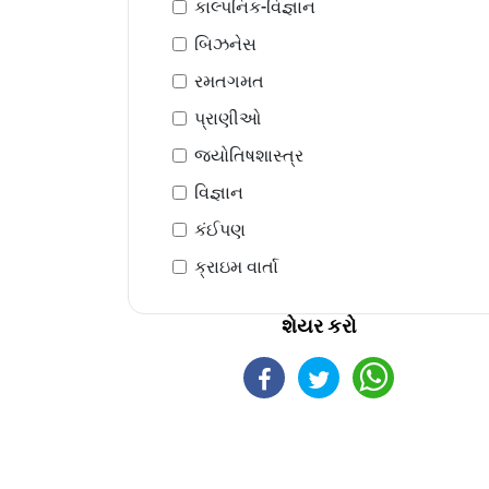
કાલ્પનિક-વિજ્ઞાન
બિઝનેસ
રમતગમત
પ્રાણીઓ
જ્યોતિષશાસ્ત્ર
વિજ્ઞાન
કંઈપણ
ક્રાઇમ વાર્તા
શેયર કરો