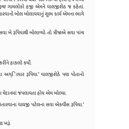
 ભરૂચ! ગામલોકો હજી એમને વાલજીશેઠ જ કહેતાં.
વાનો બોલ બોલાવવાનું શુભ કાર્ય એમના ભાગે
બે રૂપિયાથી બોલાવ્યો. તો ત્રીજાએ સવા પાંચ
ીને હાકલો કર્યો.
 અગ્િાયાર રૂપિયા.’ વાલજીશેઠે પણ પોતાનો
મેદાનમાં જંપલાવતા હોય એમ બોલ્યા.
તારવાના વાઘજી પટેલના સવા એકવીસ રૂપિયા.’
 ખરૂં.