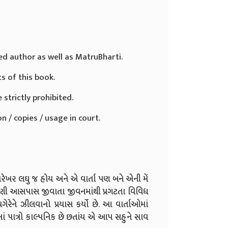
ed author as well as MatruBharti.
ts of this book.
 strictly prohibited.
n / copies / usage in court.
ખરેખર લઘુ જ હોય અને એ વાર્તા પણ બને એની મેં
 આપણી આસપાસ જીવાતા જીવનમાંથી પ્રગટતા વિવિધ
ગેરેને ઝીલવાનો પ્રયાસ કર્યો છે. આ વાર્તાઓમાં
નાં પાત્રો કાલ્પનિક છે છતાંય એ આપ સહુને સાવ