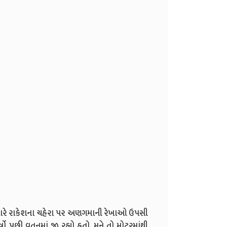
્યારે રાકેશના ચહેરા પર અણગમાની રેખાઓ ઉપસી
ષો પછી વતનમાં જી રહ્યો હતો. મને તો મોટરમાંથી