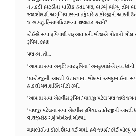
નાનકડી હાટડીના માલિક હતા. પણ, ભાંગ્યું ભાંગ્યું તોય
જળઝીલણી અગ્િાયારસના તહેવારે ઠાકોરજીની આરતી ઉતાર
જ આવતું. હિસાબકિતાબના જાણકાર ખરાને?
કોઈએ સવા રૂપિયાથી શરૂઆત કરી. બીજાએ પોતાનો બોલ સવા 
રૂપિયા કહ્યા!
પણ ત્યાં તો....
‘આપણા સવા અગ્િાયાર રૂપિયા.’ અમકુભાઈએ હાથ ઊંંચો કર
‘ઠાકોરજીની આરતી ઉતારવાના બોલમાં અમકુભાઈના સવા
હાકલો યથાશક્તિ મોટો કર્યો.
‘આપણા સવા એકવીસ રૂપિયા’ વાઘજી પટેલ પણ જાણે જંગના 
‘વાઘજી પટેલના સવા એકવીસ રૂપિયા. ઠાકોરજીની આરતી ઉ
વાલજીશેઠ ગળું ખંખેરતાં બોલ્યા.
ગામલોકોના ડોકાં ઊંંચા થઈ ગયાં. ‘હવે જામશે’ કોઈ બોલ્યું પણ