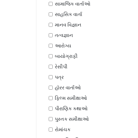
સામાજિક વાર્તાઓ
સાહસિક વાર્તા
માનવ વિજ્ઞાન
તત્વજ્ઞાન
આરોગ્ય
બાયોગ્રાફી
રેસીપી
પત્ર
હૉરર વાર્તાઓ
ફિલ્મ સમીક્ષાઓ
પૌરાણિક કથાઓ
પુસ્તક સમીક્ષાઓ
રોમાંચક