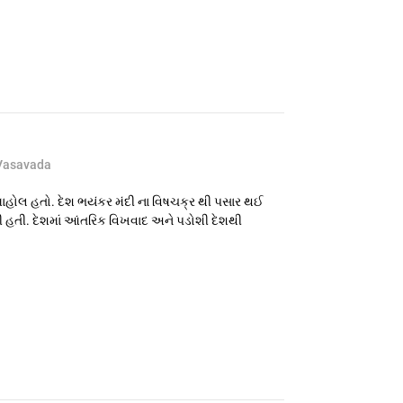
Vasavada
હોલ હતો. દેશ ભયંકર મંદી ના વિષચક્ર થી પસાર થઈ
દી હતી. દેશમાં આંતરિક વિખવાદ અને પડોશી દેશથી