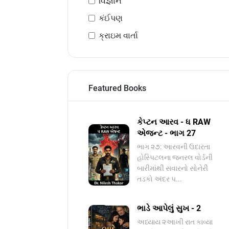
વિજ્ઞાન
કંઈપણ
ક્રાઇમ વાર્તા
Featured Books
કેપ્ટન આરવ - ધ RAW
એજન્ટ - ભાગ 27
ભાગ ૨૭: આરવની ઉદારતા
હોસ્પિટલના જનરલ વોર્ડની
બારીમાંથી સવારનો સોનેરી
તડકો અંદર પ...
ભાડે આપેલું સુખ - 2
અધ્યાય ૨આખી રાત કાવ્યા