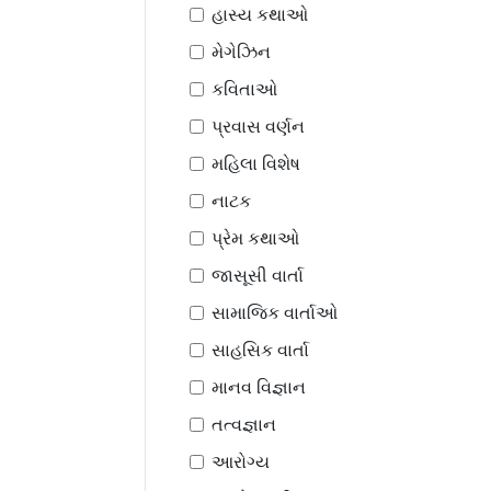
હાસ્ય કથાઓ
મેગેઝિન
કવિતાઓ
પ્રવાસ વર્ણન
મહિલા વિશેષ
નાટક
પ્રેમ કથાઓ
જાસૂસી વાર્તા
સામાજિક વાર્તાઓ
સાહસિક વાર્તા
માનવ વિજ્ઞાન
તત્વજ્ઞાન
આરોગ્ય