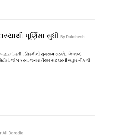
યાથી પૂર્ણિમા સુધી
By Dakshesh
પુરબહારમાં હતી.. સિડનીની સુમસામ સડકો.. નિઃશબ્દ
ં સિટીમાં જોબ કરવા જનારા તૈયાર થઇ ઘરની બહાર નીકળી
r Ali Daredia