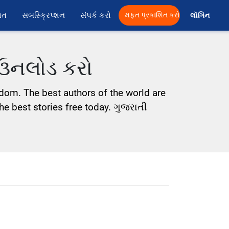
ાત
સબસ્ક્રિપ્શન
સંપર્ક કરો
મફત પ્રકાશિત કરો
લૉગિન 
ઉનલોડ કરો
sdom. The best authors of the world are
the best stories free today. ગુજરાતી