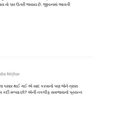
જાય તો પાર ઉતરી જવાય છે. જીવનમાં આવતી
dia Nirjhar
ેલા પસાર થઈ ગઈ એ યાદ કરવાનો પણ જેને ત્રાસ
આપ કદી મળ્યા છો? એની તકલીફ સમજવાનો પ્રયત્ન