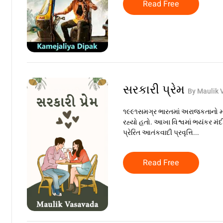
Read Free
સરકારી પ્રેમ
By Maulik 
૧૯૯૧સમગ્ર ભારતમાં અરાજકતાનો‌ મા
રહ્યો હતો. આખા વિશ્વમાં ભયંકર મં
પ્રેરિત આતંકવાદી પ્રવૃત્તિ...
Read Free