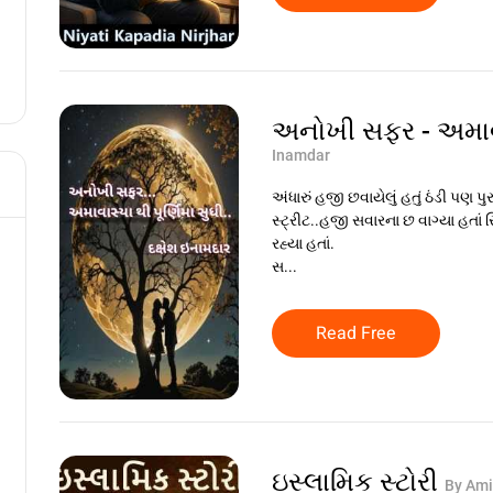
અનોખી સફર - અમાવસ્
Inamdar
અંધારું હજી છવાયેલું હતું ઠંડી પણ 
સ્ટ્રીટ..હજી સવારના છ વાગ્યા હતા
રહ્યા હતાં.
સ...
Read Free
ઇસ્લામિક સ્ટોરી
By Ami