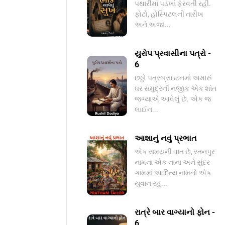
પથારીમાં પડખાં ફેરવતી રહી.
ફોટો, હોસ્પિટલની તારીખ
અને અજા...
યુરોપ પ્રવાસીના પત્રો -
6
છઠ્ઠો પત્રબ્રાઇટનમાં અમારું
ઘર સમુદ્રની નજીક એક શાંત
જગ્યાએ આવેલું છે. એક જ
લાઈન...
આશાનું નવું પ્રભાત
​એક સમયની વાત છે, રતનપુર
નામના એક નાના અને સુંદર
ગામમાં આદિત્ય નામનો એક
યુવાન રહ...
રાત્રે બાર વાગ્યાનો ફોન -
6