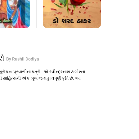
રો
By Rushil Dodiya
ુરોપના પ્રવાસીના પત્રો - એ રવીન્દ્રનાથ ટાગોરના
 સાહિત્યની એક ખૂબ જ મહત્વપૂર્ણ કૃતિ છે. આ