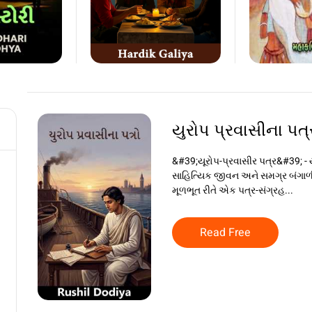
યુરોપ પ્રવાસીના પત્
&#39;યૂરોપ-પ્રવાસીર પત્ર&#39; - ય
સાહિત્યિક જીવન અને સમગ્ર બંગાળી
મૂળભૂત રીતે એક પત્ર-સંગ્રહ...
Read Free