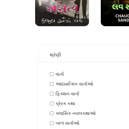
શ્રેણી
વાર્તા
આધ્યાત્મિક વાર્તાઓ
ફિક્શન વાર્તા
પ્રેરક કથા
ક્લાસિક નવલકથાઓ
બાળ વાર્તાઓ