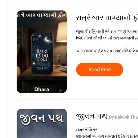
રાત્રે બાર વાગ્યાનો 
જુલાઈ મહિનાની એ રાત જાણે આખા શહેર
જિંદગીની સૌથી લાંબી રાત બનવાની હ
અમદાવાદ શહેર પર વરસાદ ધીરે ધીરે વ
Read Free
જીવન પથ
By Rakesh Tha
નમસ્તે મિત્ર!
જીવનમાં આગળ વધવાનું દરેકનું ધ્