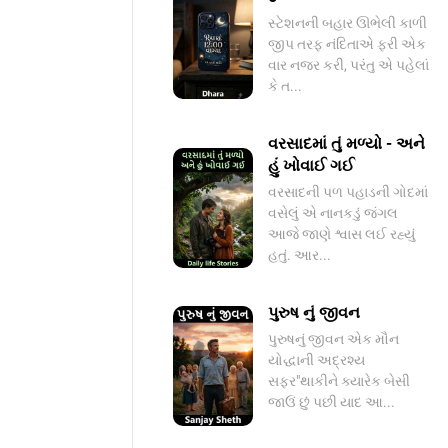
સ્ટેશનની બહાર ઊભેલી કાળી
જીપ તરફ નંદિતાએ ફરી એક
વાર નજર કરી, પરંતુ એ પહેલાં
કે ત...
વરસાદમાં તું મળ્યો - અને
હું ખોવાઈ ગઈ
વરસાદની પળ પહાડની ગોદમાં
વસેલું એ નાનકડું જંગલ
આજે જાણે શ્વાસ લઈ રહ્યું
હતું. આર...
પુરુષ નું જીવન
પુરુષનું જીવન એક મૌન
યોદ્ધાની અદ્રશ્ય
સફર"થાકીને ક્યારેક બેસી
જાઉં છું પછી યાદ આ...