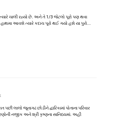
ારે ચાલી રહ્યો છે. અને તે 1/3 જેટલો પૂરો પણ થવા
હાથમા આવશે ત્યારે કદાચ પૂરો થઈ ગયો હશે યા પુરો...
k
ત પછી લાલો જૂનાગઢ છોડીને દ્વારિકામાં પોતાના પરિવાર
ણોની નજીક અને શ્રી કૃષ્ણના સાનિધ્યમાં. અહી