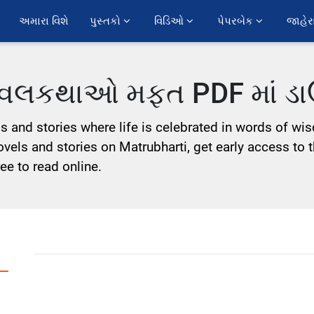
અમારા વિશે
પુસ્તકો 
વિડિઓ 
પેપરબેક 
જાહેર
નવલકથાઓ મફત PDF માં ડા
s and stories where life is celebrated in words of wi
Novels and stories on Matrubharti, get early access to 
ee to read online.