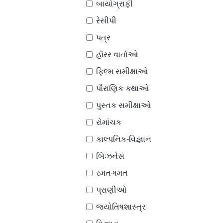
બાયોગ્રાફી
રેસીપી
પત્ર
હૉરર વાર્તાઓ
ફિલ્મ સમીક્ષાઓ
પૌરાણિક કથાઓ
પુસ્તક સમીક્ષાઓ
રોમાંચક
કાલ્પનિક-વિજ્ઞાન
બિઝનેસ
રમતગમત
પ્રાણીઓ
જ્યોતિષશાસ્ત્ર