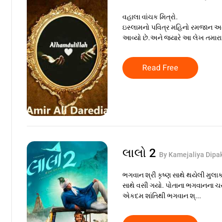
વહાલા વાંચક મિત્રો.
ઇસ્લામનો પવિત્ર મહિનો રમજાન અત્ય
આવ્યો છે.અને જ્યારે આ લેખ તમારા 
Read Free
લાલો 2
By Kamejaliya Dipa
ભગવાન શ્રી કૃષ્ણ સાથે થયેલી મુલાકા
સાથે વસી ગયો. પોતાના ભગવાનના ચર
એકદમ શાંતિથી ભગવાન શ્...