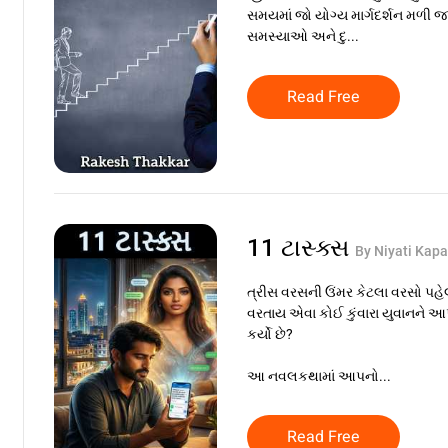
સમયમાં જો યોગ્ય માર્ગદર્શન મળી 
સમસ્યાઓ અને દુ...
Read Free
11 ટાસ્ક્સ
By Niyati Kapa
ત્રીસ વરસની ઉંમર કેટલા વરસો પહ
વરતાય એવા કોઈ કુંવારા યુવાનને 
કર્યો છે?
આ નવલકથામાં આપનો...
Read Free