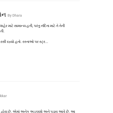
ફોન
By Dhara
 માટે સામાન્ય હતી, પરંતુ નંદિતા માટે તે તેની
તી.
રસી રહ્યો હતો. રસ્તાઓ પર સ્ટ્ર...
kkar
યેય હોય છે. એમાં અનેક અડચણો અને પડાવ આવે છે. આ