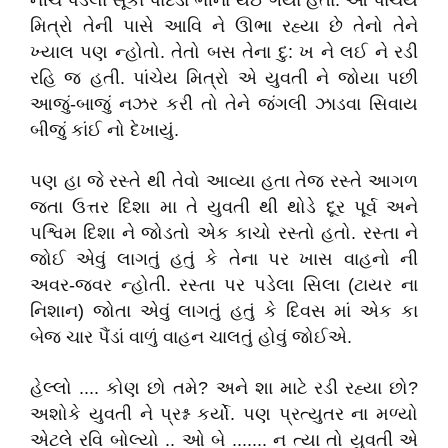
નીચે પડેલા સૂકા પાંદડાં ભીના થઈ ગયા હતા. આ પાંચેય
મિત્રો તેની પાસે આવિ ને ઊભા રહ્યા છે તેનો તેને
ખ્યાલ પણ ન્હોતો. તેતો બસ તેના દુ: ખ ને લઈ ને રડી
રહિ જ હતી. પાંચેય મિત્રો એ યુવતી ને જોયા પછી
આજું-બાજું નઝર કરી તો તેને જંગલી ઝાડવા સિવાય
બીજું કાંઈ નો દેખાયું.
પણ હા જે રસ્તે થી તેવો આવ્યા હતા તેજ રસ્તે આગળ
જતા ઉત્તર દિશા મા તે યુવતી થી થોડે દૂર પૂર્વ અને
પશ્વિમ દિશા ને જોડતો એક કાચો રસ્તો હતો. રસ્તા ને
જોઈ એવું લાગતું હતું કે તેના પર ખાસ વાહનો ની
અવર-જવર ન્હોતી. રસ્તા પર પડેલા સિલા (ટાયર ના
નિશાન) જોતા એવું લાગતું હતું કે દિવસ માં એક કા
બેજ ચાર પૈંડાં વાળું વાહન ચાલતું હોવું જોઈએ.
હેલ્લો .... કોણ છો તમે? અને શા માટે રડી રહ્યા છો?
અશોકે યુવતી ને પ્રશ્ન કર્યો. પણ પ્રત્યુતર ના મળ્યો
એટલે રવિ બોલ્યો .. ઓ બે ....... ન ત્યા તો યુવતી એ