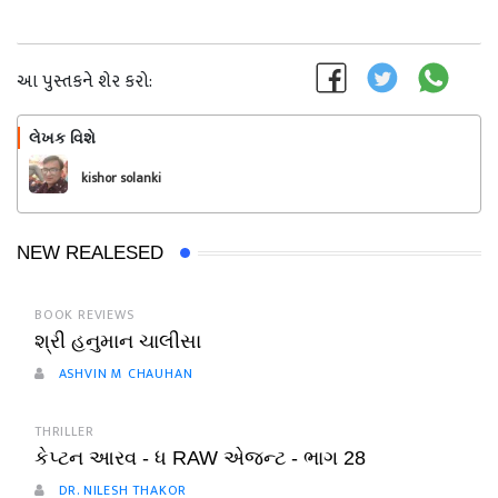
આ પુસ્તકને શેર કરો:
લેખક વિશે
અનુસરો
kishor solanki
NEW REALESED
BOOK REVIEWS
શ્રી હનુમાન ચાલીસા
ASHVIN M CHAUHAN
THRILLER
કેપ્ટન આરવ - ધ RAW એજન્ટ - ભાગ 28
DR. NILESH THAKOR