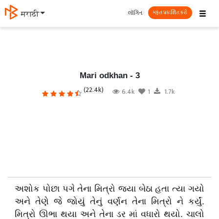
☰
લૉગિન
मराठी
મફત પ્રકાશિત કરો
Mari odkhan - 3
(22.4k)
6.4k
1
1.7k
અશોક પોછા પગે તેના મિત્રો જ્યા બેઠા હતા ત્યા ગયો
અને તેણે જે જોયું તેનું વર્ણન તેના મિત્રો ને કર્યું.
મિત્રો ઊભા થયા અને તેના ડર માં વધારો થયો. ચાલો