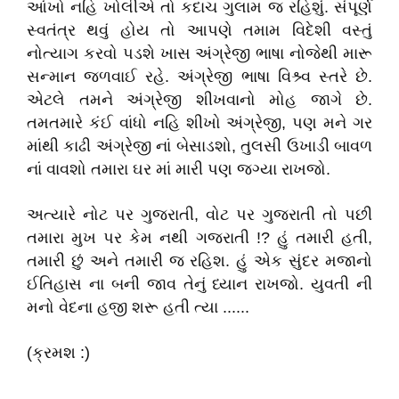
આંખો નહિ ખોલીએ તો કદાચ ગુલામ જ રહિશું. સંપૂર્ણ
સ્વતંત્ર થવું હોય તો આપણે તમામ વિદેશી વસ્તું
નોત્યાગ કરવો પડશે ખાસ અંગ્રેજી ભાષા નોજેથી મારૂ
સન્માન જળવાઈ રહે. અંગ્રેજી ભાષા વિશ્ર્વ સ્તરે છે.
એટલે તમને અંગ્રેજી શીખવાનો મોહ જાગે છે.
તમતમારે કંઈ વાંધો નહિ શીખો અંગ્રેજી, પણ મને ગર
માંથી કાઢી અંગ્રેજી નાં બેસાડશો, તુલસી ઉખાડી બાવળ
નાં વાવશો તમારા ઘર માં મારી પણ જગ્યા રાખજો.
અત્યારે નોટ પર ગુજરાતી, વોટ પર ગુજરાતી તો પછી
તમારા મુખ પર કેમ નથી ગજરાતી !? હું તમારી હતી,
તમારી છું અને તમારી જ રહિશ. હું એક સુંદર મજાનો
ઈતિહાસ ના બની જાવ તેનું ધ્યાન રાખજો. યુવતી ની
મનો વેદના હજી શરૂ હતી ત્યા ......
(ક્રમશ :)