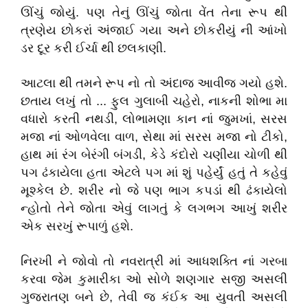
ઊંચું જોયું. પણ તેનું ઊંચું જોતા વેંત તેના રૂપ થી
ત્રણેય છોકરાં અંજાઈ ગયા અને છોકરીયું ની આંખો
ડર દૂર કરી ઈર્ચા થી છલકાણી.
આટલા થી તમને રૂપ નો તો અંદાજ આવીજ ગયો હશે.
છતાય લખું તો ... ફુલ ગુલાબી ચહેરો, નાકની શોભા મા
વધારો કરતી નથડી, લોભામણા કાન નાં જુમખાં, સરસ
મજા નાં ઓળવેલા વાળ, સેથા માં સરસ મજા નો ટીકો,
હાથ માં રંગ બેરંગી બંગડી, કેડે કંદોરો ચણીયા ચોળી થી
પગ ઢંકાયેલા હતા એટલે પગ માં શું પહેર્યું હતું તે કહેવું
મૂશ્કેલ છે. શરીર નો જે પણ ભાગ કપડાં થી ઢંકાયેલો
ન્હોતો તેને જોતા એવું લાગતું કે લગભગ આખું શરીર
એક સરખું રૂપાળું હશે.
નિરખી ને જોવો તો નવરાત્રી માં આધશક્તિ નાં ગરબા
કરવા જેમ કુમારીકા ઓ સોળે શણગાર સજી અસલી
ગુજરાતણ બને છે, તેવી જ કંઈક આ યુવતી અસલી