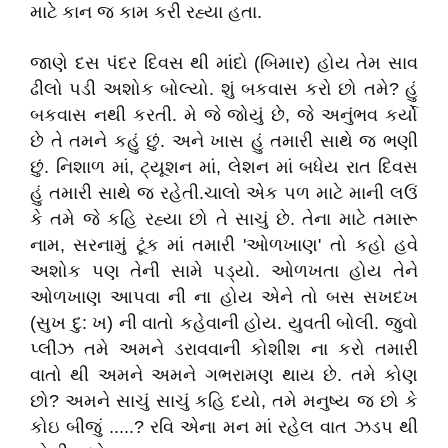
માટે કાન જ કામ કરી રહ્યા હતા.
જાણે દસ પંદર દિવસ થી માંદો (બિમાર) હોય તેમ સાવ
ઢીલો પડી અશોક બોલ્યો. શું બકવાસ કરો છો તમે? હું
બકવાસ નથી કરતી. મે જે જોયું છે, જે અનુંભવ કર્યો
છે તે તમને કહું છું. અને ખાસ હું તમારી સાથે જ ભણી
છું. નિશાળ માં, ટ્યૂશન માં, લેશન માં બધેય રાત દિવસ
હું તમારી સાથે જ રહેતી.ચાલો એક પળ માટે માની લઉં
કે તમે જે કહિ રહ્યા છો તે સાચું છે. તેના માટે તમારૂ
નામ, સરનામું ટૂંક માં તમારી 'ઓળખાણ' તો કહો હવે
અશોક પણ તેની સામે પડ્યો. ઓળખતા હોય તેને
ઓળખાણ આપવા ની ના હોય એને તો બસ સખદખ
(સુખ દુ: ખ) ની વાતો કહેવાની હોય. યુવતી બોલી. જુવો
પ્લીઝ તમે અમને ડરાવવાની કોશીશ ના કરો તમારી
વાતો થી અમને અમને ગભરામણ થાય છે. તમે કોણ
છો? અમને સાચું સાચું કહિ દયો, તમે મનુષ્ય જ છો કે
કોઇ બીજું .....? રવિ એના મન માં રહેલ વાત ઝડપ થી