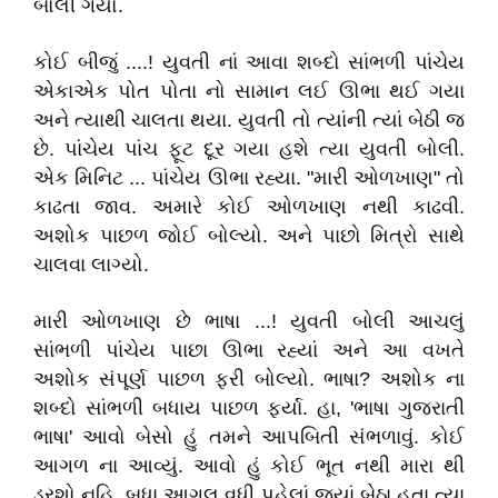
બોલી ગયો.
કોઈ બીજું ....! યુવતી નાં આવા શબ્દો સાંભળી પાંચેય
એકાએક પોત પોતા નો સામાન લઈ ઊભા થઈ ગયા
અને ત્યાથી ચાલતા થયા. યુવતી તો ત્યાંની ત્યાં બેઠી જ
છે. પાંચેય પાંચ ફૂટ દૂર ગયા હશે ત્યા યુવતી બોલી.
એક મિનિટ ... પાંચેય ઊભા રહ્યા. "મારી ઓળખાણ" તો
કાઢતા જાવ. અમારે કોઈ ઓળખાણ નથી કાઢવી.
અશોક પાછળ જોઈ બોલ્યો. અને પાછો મિત્રો સાથે
ચાલવા લાગ્યો.
મારી ઓળખાણ છે ભાષા ...! યુવતી બોલી આચલું
સાંભળી પાંચેય પાછા ઊભા રહ્યાં અને આ વખતે
અશોક સંપૂર્ણ પાછળ ફરી બોલ્યો. ભાષા? અશોક ના
શબ્દો સાંભળી બધાય પાછળ ફર્યા. હા, 'ભાષા ગુજરાતી
ભાષા' આવો બેસો હું તમને આપબિતી સંભળાવું. કોઈ
આગળ ના આવ્યું. આવો હું કોઈ ભૂત નથી મારા થી
ડરશો નહિ. બધા આગલ વધી પહેલાં જ્યાં બેઠા હતા ત્યા