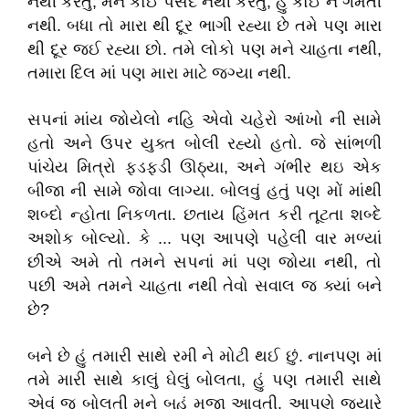
નથી કરતું, મને કોઈ પસંદ નથી કરતું, હું કોઈ ને ગમતી
નથી. બધા તો મારા થી દૂર ભાગી રહ્યા છે તમે પણ મારા
થી દૂર જઈ રહ્યા છો. તમે લોકો પણ મને ચાહતા નથી,
તમારા દિલ માં પણ મારા માટે જગ્યા નથી.
સપનાં માંય જોયેલો નહિ એવો ચહેરો આંખો ની સામે
હતો અને ઉપર યુક્ત બોલી રહ્યો હતો. જે સાંભળી
પાંચેય મિત્રો ફડફડી ઊઠ્યા, અને ગંભીર થઇ એક
બીજા ની સામે જોવા લાગ્યા. બોલવું હતું પણ મોં માંથી
શબ્દો ન્હોતા નિકળતા. છતાય હિંમત કરી તૂટતા શબ્દે
અશોક બોલ્યો. કે ... પણ આપણે પહેલી વાર મળ્યાં
છીએ અમે તો તમને સપનાં માં પણ જોયા નથી, તો
પછી અમે તમને ચાહતા નથી તેવો સવાલ જ ક્યાં બને
છે?
બને છે હું તમારી સાથે રમી ને મોટી થઈ છું. નાનપણ માં
તમે મારી સાથે કાલું ઘેલું બોલતા, હું પણ તમારી સાથે
એવું જ બોલતી મને બહું મજા આવતી. આપણે જ્યારે