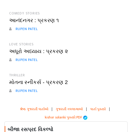
COMEDY STORIES
આનંદનગર : પ્રકરણ ૧
RUPEN PATEL
LOVE STORIES
અધૂરો અધ્યાય : પ્રકરણ ૨
RUPEN PATEL
THRILLER
મોતના સ્નીકર્સ - પ્રકરણ 2
RUPEN PATEL
શ્રેષ્ઠ ગુજરાતી વાર્તાઓ
|
ગુજરાતી નવલકથાઓ
|
વાર્તા પુસ્તકો
|
kishor solanki પુસ્તકો PDF
બીજા રસપ્રદ વિકલ્પો