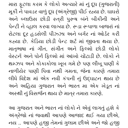
મારા ફૂટલા કરમ કે લોકો અત્યારે માં નું દૂધ (ગુજરાતી)
મૂકી ને પાવડર વાળું દૂધ (અંગ્રેજી) પીઈ રહ્યા છે. ઘાઘરો
અને બ્લાઉસ છોડી સ્ત્રી પુરૂષ બંને બીકીની અને
પેન્ટી ને વ્હાલ કરવા લાગ્યા છે. રૂડા રૂપાળા બાજરાં નાં
રોટલા દૂર હડસેલી પીઝ્ઝા અને બર્ગર નાં ઓર્ડર કરી
કહ્યા છે. કેડિયા છોડી પેન્ટ શર્ટ માં જીવતા થયા છે.
માતૃભાષા નાં ગીત, સંગીત અને ફિલ્મો છોડી લોકો
વેસ્ટર્ન અને પોર્ન ફિલ્મો માં આંખો ચોંટાડી છે. લોકો ને
થમ્ઝપ અને કોકાકોલા ખૂબ ગમે છે પણ લીંબૂ પાણી કે
નાળીયેર પાણી પિવા નથી ગમતા, જેના કારણે તમારા
લીધે વિદેશ માં એક નવી કંપની નું ઉદ્ઘાટન થાય છે
અને અહિયા ગુજરાત અને ભારત મા એક ખેડૂત નાં
અસ્થી નું વિસર્જન થાય છે માત્ર તમારા કારણે.
આ ગુજરાત અને ભારત નાં લોકો ને એવું લાગતું હશે કે
અંગ્રેજો નાં જવાથી આપણે આજાદ થઈ ગયા છીએ,
નય .. આપણે હજી તેમનાં ગુલામ છીએ અને જો હજી