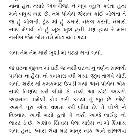
નાના હતા ત્યારે એકબીજા ને ખૂબ વ્હાલ કરતા હતા
મને બધુય યાદ છે. તમે પાંચેય જેસય કાંઈ બોલતા તે
જ હું બોલતી. ટૂંક માં હું કમારી નકલ કરતી. તમારો
સાથ મેળવી ને હું ખૂૂબ ખુશ હતી પણ હાય રે મારા
નસીબ જેમ જેમ તમે મોટા થતા ગયા
ગયા તેમ તેમ મારી ખુશી માં ઘટડો થતો ગયો.
જે ઘટના જીવન માં ઘટી જ નથી ઘટના નું વર્ણન સાંભળી
પાંચેય ના હૈયા નાં ધબકારા વધી ગયા, જીવ તાળવે ચોંટી
ગયો, શરીર માં કમકમાટ ઉપડી ગયો અને પાંચેયે એક
સાથે નિર્ણય કરી લીધો કે નક્કી આ કોઈ અકાળે
અવસાન પામેલી કોડ ભરી કન્યા નું ભૂત છે. જેણે
અમને પૂરા એના વશમાં કરી લીધા છે. તે લોકો ને
વિશ્ર્વાસ આવી ગયો હતો કે નક્કી આજે લાઈફ નો
લાસ્ટ ડે છે. અશોક સિવાય પેલા ચારેય નાં મોં શિવાય
ગયા હતા. શ્ર્વાસ લેવા માટે માત્ર નાક અને સાંભળવા