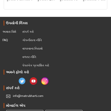
ઉપયોગી લિંક્સ
અમારા વિશે
સંપર્ક કરો
FAQ
ગોપનીયતા નીતિ
વાપરવાના નિયમો 
વળતર નીતિ
પેપરબેક પ્રકાશિત કરો
અમને ફોલો કરો
સંપર્ક કરો
info@matrubharti.com
મોબાઈલ એપ