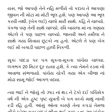
યસ, જો આપણે તેને નહિ મળીયે તો કદાચ તે આપણા
જીવન ની મોટા માં મોટી ભૂલ હશે. પણ આપણે આ ભૂલ
કરવી નથી. (બેગ લઈ) ચાલો મારી સાથે. કહિ તે ચાલ્યો.
પંકજ પણ તેની સાથે ચાલ્યો. રવિ બાયલા માં ના ગણાય
એટલે તે પણ પાછળ ચાલ્યો. જાનવી અને રમીલા ને
સાથે ગયા સિવાય છૂટકો ના હતો. એટલે તે પણ બેગ
લઈ મોં બગાડી પાછળ હાલી નિકળી.
સૂકા પાંદડા પર પગ મૂકતા-મૂકતા પાંચેય ચાલ્યા.
લગભગ 20 મિટર દૂર રહ્યા હશે, કે ત્યા તેમને રડવા નો
અવાજ સંભળાયો. પાંચેય ચોકી ગયા એક બીજા નાં
મોઢા સામૂ જોઈ આગળ વધ્યા.
ત્યા જઈ ને જોયું તો ઝાડ નાં થડ ને ટેકો દઈ પચિસેક
વર્ષ ની એક હુષ્ટ પૃષ્ટ યુવતી બે પગ વચ્ચે માથું નાખી
રડી રહિ હતી. આંસું ઓના કારણે તેના કપડાં તેમજ