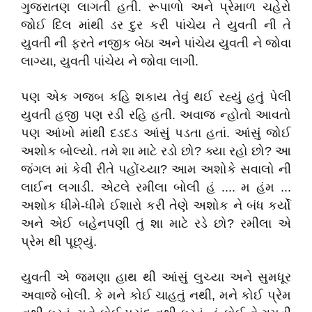
ગુજરાતણ લાગતી હતી. રૂપાળો અને પ્રેમાળ ચહેરો
જોઈ દિલ માંથી ડર દુર કરી પાંચેય તે યુવતી ની તે
યુવતી ની ફરતે નજીક બેઠા અને પાંચેય યુવતી ને જોવા
લાગ્યા, યુવતી પાંચેય ને જોવા લાગી.
પણ એક ગજબ કહિ શકાય તેવું થઈ રહ્યું હતું પેલી
યુવતી હજી પણ રડી રહિ હતી. અવાજ ન્હોતો આવતો
પણ આંખો માંથી દડદડ આંસું પડતા હતાં. આંસું જોઈ
અશોક બોલ્યો. તમે શા માટે રડો છો? ક્યા રહો છો? આ
જંગલ માં કેવી રીતે પહોંચ્યા? આમ અશોકે સવાલો ની
લાઈન લગાડી. એટલે રમીલા બોલી હં .... મ હંમ ...
અશોક ધીમે-ધીમે ઈશારો કરી તેણે અશોક ને બંધ કર્યો
અને એઈ બહેનપણી તું શા માટે રડે છો? રમીલા એ
પ્રેમ થી પૂછ્યું.
યુવતી એ જમણા હાથ થી આંસું લુચ્યા અને સુમધૂર
અવાજે બોલી. કે મને કોઈ ચાહતું નથી, મને કોઈ પ્રેમ