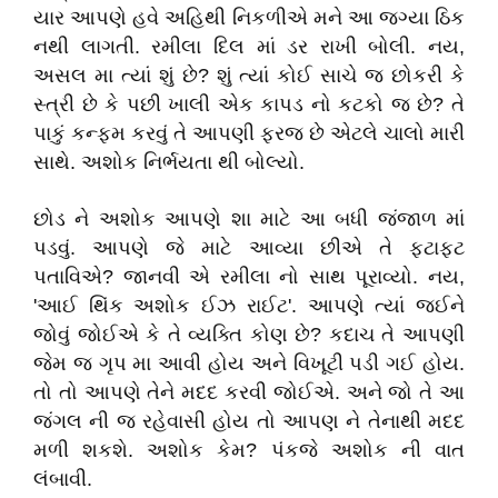
યાર આપણે હવે અહિથી નિકળીએ મને આ જગ્યા ઠિક
નથી લાગતી. રમીલા દિલ માં ડર રાખી બોલી. નય,
અસલ મા ત્યાં શું છે? શું ત્યાં કોઈ સાચે જ છોકરી કે
સ્ત્રી છે કે પછી ખાલી એક કાપડ નો કટકો જ છે? તે
પાકું કન્ફમ કરવું તે આપણી ફરજ છે એટલે ચાલો મારી
સાથે. અશોક નિર્ભયતા થી બોલ્યો.
છોડ ને અશોક આપણે શા માટે આ બધી જંજાળ માં
પડવું. આપણે જે માટે આવ્યા છીએ તે ફટાફટ
પતાવિએ? જાનવી એ રમીલા નો સાથ પૂરાવ્યો. નય,
'આઈ થિંક અશોક ઈઝ રાઈટ'. આપણે ત્યાં જઈને
જોવું જોઈએ કે તે વ્યક્તિ કોણ છે? કદાચ તે આપણી
જેમ જ ગૃપ મા આવી હોય અને વિખૂટી પડી ગઈ હોય.
તો તો આપણે તેને મદદ કરવી જોઈએ. અને જો તે આ
જંગલ ની જ રહેવાસી હોય તો આપણ ને તેનાથી મદદ
મળી શકશે. અશોક કેમ? પંકજે અશોક ની વાત
લંબાવી.