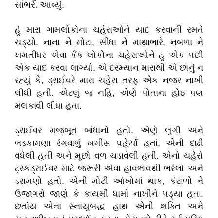
સાંભરી આવ્યું.
હું મારા ગામલોકોના ચહેરાઓને યાદ કરવાની રમતે
ચડ્યો. નાના ને મોટા, સીધા ને માથાભારે, નબળા ને
ખમતીધર એવા કૈંક લોકોના ચહેરાઓને હું એક પછી
એક યાદ કરવા લાગ્યો. એ દરમ્યાન મારાથી એ છાનું ન
રહ્યું કે, ડ્રાઈવરે મારા ચહેરા તરફ એક નજર નાખી
લીધી હતી. એટલું જ નહિ, એણે પોતાના હોઠ પણ
મલકાવી લીધા હતા.
ડ્રાઈવર મજબૂત બાંધાનો હતો. એણે લુંગી અને
ભડકામણા રંગવાળું ખમીસ પહેર્યાં હતાં. એની દાઢી
વધેલી હતી અને મૂછો વળ ચડાવેલી હતી. એનો ચહેરો
ટ્રકડ્રાઈવર માટે જરૂરી એવા હાવભાવથી ભરેલો અને
ડરામણો હતો. એની મોટી આંખોમાં થાક, કંટાળો ને
ઉજાગરો જાણે કે કાયમી ધામો નાખીને પડ્યા હતા.
છતાંય એના સ્નાયુબદ્ધ હાથ એની શક્તિ અને