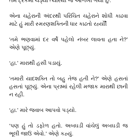
તમે ટ્રકમાં ચડ્યા ત્યારથી જ ઓળખી ગયો છું.’
એના ચહેરાની અંદરથી પરિચિત ચહેરાને શોધી કાઢવા
માટે હું મારી સ્મરણશક્તિની ધાર કાઢતો રર્હ્યોીં
‘તમે ભણવામાં દર વર્ષે પહેલો નંબર લાવતા હતા ને?’
એણે પૂછ્યું.
‘હા.’ મારાથી હસી પડાયું.
‘તમારી યાદશક્તિ તો બહુ તેજ હતી ને?’ એણે હસતાં
હસતાં પૂછ્યું. એના પ્રશ્નમાં રહેલી મજાક મારાથી છાની
ન રહી.
‘હા.’ મારે જવાબ આપવો પડ્યો.
‘પણ હું તો ડફોળ હતો. અબઘડી વાંચેલું અબઘડી જ
ભૂલી જાઉં એવો.’ એણે કહ્યું.