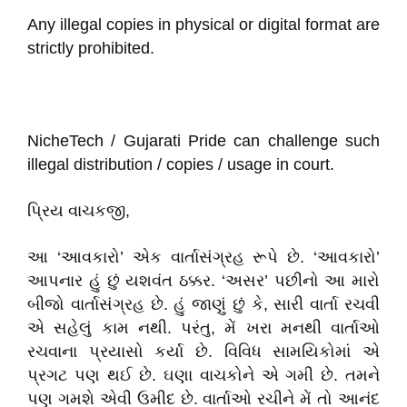
Any illegal copies in physical or digital format are
strictly prohibited.
NicheTech / Gujarati Pride can challenge such
illegal distribution / copies / usage in court.
પ્રિય વાચકજી,
આ ‘આવકારો’ એક વાર્તાસંગ્રહ રૂપે છે. ‘આવકારો’
આપનાર હું છું યશવંત ઠક્કર. ‘અસર’ પછીનો આ મારો
બીજો વાર્તાસંગ્રહ છે. હું જાણું છું કે, સારી વાર્તા રચવી
એ સહેલું કામ નથી. પરંતુ, મેં ખરા મનથી વાર્તાઓ
રચવાના પ્રયાસો કર્યા છે. વિવિધ સામયિકોમાં એ
પ્રગટ પણ થઈ છે. ઘણા વાચકોને એ ગમી છે. તમને
પણ ગમશે એવી ઉમીદ છે. વાર્તાઓ રચીને મેં તો આનંદ