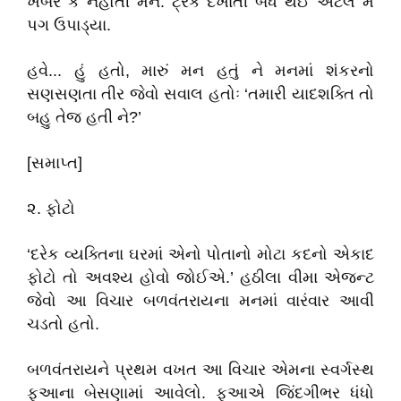
ખબર કે નહોતી મને. ટ્રક દેખાતી બંધ થઈ એટલે મેં
પગ ઉપાડ્યા.
હવે... હું હતો, મારું મન હતું ને મનમાં શંકરનો
સણસણતા તીર જેવો સવાલ હતોઃ ‘તમારી યાદશક્તિ તો
બહુ તેજ હતી ને?’
[સમાપ્ત]
૨. ફોટો
‘દરેક વ્યક્તિના ઘરમાં એનો પોતાનો મોટા કદનો એકાદ
ફોટો તો અવશ્ય હોવો જોઈએ.’ હઠીલા વીમા એજન્ટ
જેવો આ વિચાર બળવંતરાયના મનમાં વારંવાર આવી
ચડતો હતો.
બળવંતરાયને પ્રથમ વખત આ વિચાર એમના સ્વર્ગસ્થ
ફુઆના બેસણામાં આવેલો. ફુઆએ જિંદગીભર ધંધો