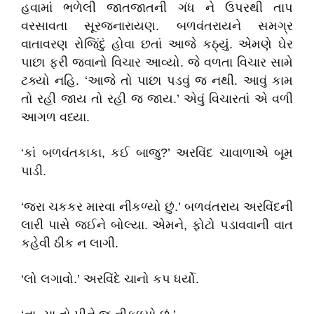
હવામાં ભળેલી જાતજાતની ગંધ ને ઉપરથી તાપ
વરસાવતા સૂરજનારાયણ. બળવંતરાયને સમગ્ર
વાતાવરણ રોજિંદું હોવા છતાં આજે કઠ્‌યું. એમણે ઘેર
પાછા ફરી જવાનો વિચાર આવ્યો. જે વળતા વિચાર સામે
ટક્યો નહિ. ‘આજે તો પાછા પડવું જ નથી. આવું કામ
તો રહી જાય તો રહી જ જાય.’ એવું વિચારતાં એ વળી
આગળ વધ્યા.
‘કાં બળવંતકાકા, કઈ બાજુ?’ અરવિંદ ચાવાળાએ બૂમ
પાડી.
‘જરા ચકકર મારવા નીકળ્યો છું.’ બળવંતરાય અરવિંદની
લારી પાસે જઈને બોલ્યા. એમને, ફોટો પડાવવાની વાત
કહેવી ઠીક ન લાગી.
‘લો લગાવો.’ અરવિંદે ચાનો કપ ધર્યો.