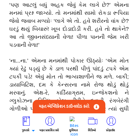
‘પણ આટલું બધું અહક જેવું કેમ લાગે છે?’ એમના
મનમાં પ્રશ્ન જાગ્યો. તો મનમાંથી સામો રોકડા રૂપિયા
જેવો જવાબ મળ્યોઃ ‘લાગે એ તો. હવે શરીરનો વાંક છે?
ઘરડું થયું બિચારું! ખૂબ દોડાદોડી કરી. હવે તો થાકેને?
આ તો જીવનસંધ્યાની વેળા! પીળા પાનની જેમ ખરી
પડવાની વેળા!’
‘ના...ના.’ એમના મનમાંથી પોકાર ઊઠ્‌યોઃ ‘એમ મોત
ક્યાં રેઢું પડ્યું છે કે ડાળ પરથી પીળું પાંદડું ટપકે એમ
ટપકી પડે! એવું મોત તો ભાગ્યશાળીને જ મળે. બાકી;
ડાયાબિટિશ, દમ કે કેન્સરના નામે રોજ થોડું થોડું
મરવાનું. એક્ષ-રે, કાર્ડિયાગ્રામ, ઇન્જેકશનો ને
ગ્લુકોઝના વિવિધ કોઠા વીંધીને દવાની રંગબેરંગી
મફત એપ્લિકેશન ડાઉનલોડ કરો
ગોળીઓ પર પગલાં મૂકતું મૂકતું મોત પધારે ત્યાં સુધી
પીડા ભોગવતાં ભોગવતાં એની રાહ જોયા કરવાની!’
પુસ્તકો
મફત પ્રકાશિત કરો
સુવિચાર
વિડિઓ
પ્રોફાઈલ
‘રસ્તો આજે લાંબો થતો જાય છે! સાલો આજે મારી