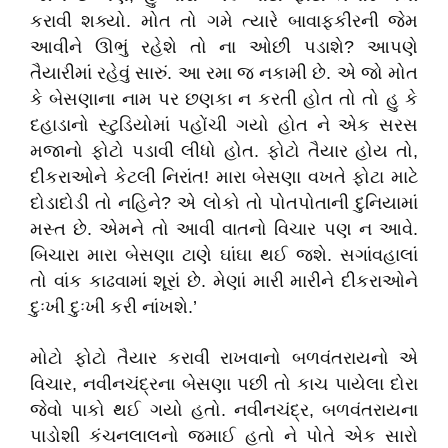
કરાવી શક્યો. મોત તો ગમે ત્યારે બાવાફકીરની જેમ
આવીને ઊભું રહેશે તો ના ઓછી પડાશે? આપણે
તૈયારીમાં રહેવું સારું. આ રમા જ નકામી છે. એ જો મોત
કે બેસણાના નામ પર છણકા ન કરતી હોત તો તો હુ કે
દહાડાનો સ્ટુડિયોમાં પહોંચી ગયો હોત ને એક સરસ
મજાનો ફોટો પડાવી લીધો હોત. ફોટો તૈયાર હોય તો,
દીકરાઓને કેટલી નિરાંત! મારા બેસણા વખતે ફોટા માટે
દોડાદોડી તો નહિને? એ લોકો તો પોતપોતાની દુનિયામાં
મસ્ત છે. એમને તો આવી વાતનો વિચાર પણ ન આવે.
બિચારા મારા બેસણા ટાણે ઘાંઘા થઈ જશે. સગાંવહાલાં
તો વાંક કાઢવામાં શૂરાં છે. મેણાં મારી મારીને દીકરાઓને
દુઃખી દુઃખી કરી નાંખશે.’
મોટો ફોટો તૈયાર કરાવી રાખવાનો બળવંતરાયનો એ
વિચાર, નવીનચંદ્રના બેસણા પછી તો કાચ પાયેલા દોરા
જેવો પાકો થઈ ગયો હતો. નવીનચંદ્ર, બળવંતરાયના
પાડોશી કંચનલાલનો જમાઈ હતો ને પોતે એક સારો