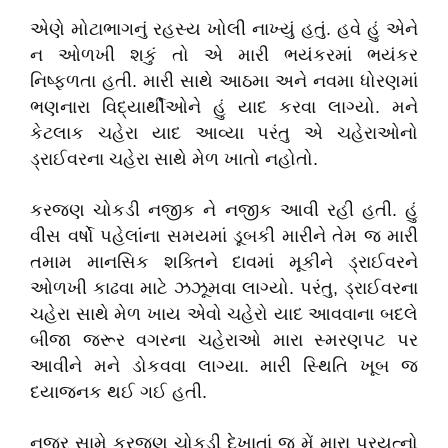
એણે મોટાભાગનું રહસ્ય ખોલી નાખ્યું હતું. હવે હું એને
ન ઓળખી શકું તો એ મારી ભયંકરમાં ભયંકર
નિષ્ફળતા હતી. મારી સાથે આઠમા અને નવમા ધોરણમાં
ભણનારા વિદ્યાર્થીઓને હું યાદ કરવા લાગ્યો. મને
કેટલાક ચહેરા યાદ આવ્યા પરંતુ એ ચહેરાઓનો
ડ્રાઈવરના ચહેરા સાથે મેળ ખાતો નહોતો.
કરજણ ચોકડી નજીક ને નજીક આવી રહી હતી. હું
વીસ વર્ષો પહેલાંના સમયમાં ડૂબકી મારીને તેમ જ મારી
તમામ માનસિક શક્તિને દાવમાં મૂકીને ડ્રાઈવરને
ઓળખી કાઢવા માટે ઝઝૂમવા લાગ્યો. પરંતુ, ડ્રાઈવરના
ચહેરા સાથે મેળ ખાય એવો ચહેરો યાદ આવવાના બદલે
બીજા જરૂર વગરના ચહેરાઓ મારા સ્મરણપટ પર
આવીને મને ડોકવવા લાગ્યા. મારી સ્થિતિ ખૂબ જ
દયાજનક થઈ ગઈ હતી.
નજર સામે કરજણ ચોકડી દેખાતાં જ મેં મારા પ્રયત્નો