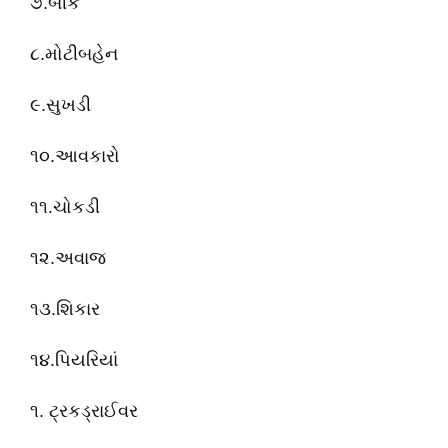
૭.બીક
૮.મોટીબહેન
૯.સુખડી
૧૦.આવકારો
૧૧.ચોકડી
૧૨.અવાજ
૧૩.શિકાર
૧૪.પિયરિયાં
૧. ટ્રકડ્રાઈવર