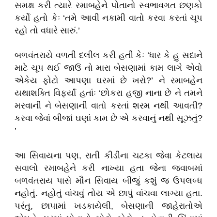
સમક્ષ કરી ત્યારે રમાબહેને પોતાનો સ્વભાવગત છણકો
કર્યો હતો કેઃ ‘તમે આવી નકામી વાતો કરવા કરતાં ચૂપ
રહો તો વધારે સારું.’
બળવંતરાયે વળતી દલીલ કરી હતી કેઃ ‘ધાર કે હુ સદાને
માટે ચૂપ થઈ જાઉં તો મારા બેસણામાં કામ લાગે એવો
એકેય ફોટો આપણા ઘરમાં છે ખરો?’ ને રમાબહેન
યથાશક્તિ વિફર્યાં હતાંઃ ‘છોકરા હજી નાના છે ને તમને
મરવાની ને બેસણાની વાતો કરતાં શરમ નથી આવતી?
કરવા જેવાં બીજાં ઘણાં કામ છે એ કરવાનું નથી સૂઝતું?
’
આ સિવાયના પણ, રાતી કીડીના ચટકા જેવા કેટલાય
સવાલો રમાબહેને કરી નાખ્યા હતા જેના જવાબમાં
બળવંતરાય પાસે મૌન સિવાય બીજું કશું જ ઉપલબ્ધ
નહોતું. નહોતું વાંચવું તોય એ છાપું વાંચવા લાગ્યા હતા.
પરંતુ, છાપામાં ખડકાયેલી, બેસણાની જાહેરાતોએ