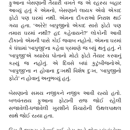
ફુઆના બેસણાની તૈયારી વખતે જ એ રહસ્ય બહાર
આવ્યું હતું કે એમનો, બેસણાને લાયક એવો એકાદ
ફોટો પણ ઘરમાં નથી. એમના દીકરાઓ નિરાશ થઈ
ગયા હતા. ‘અરેરે! બાપુજીનો એકાદ સારો ફોટો પણ
તમારા ઘરમાં નથી? હદ કહેવાયને?’ લોકોની આવી
ટીકાનો એમની પાસે કોઈ જવાબ નહોતો. એમના ઘરમાં
કે ધંધામાં ‘બાપુજી’ના કહેવા પ્રમાણે જ બધું થતું હતું. ને
‘બાપુજી’એ ક્યારેય પોતાનો મોટો ફોટો તૈયાર કરવાનું
કહ્યું જ નહોતું. એ દિવસે બધાં કુટુંબીજનોએ,
‘બાપુજી’ના ન હોવાના દુઃખથી વિશેષ દુઃખ, ‘બાપુજીનો
ફોટો’ ન હોવાનું અનુભવ્યું હતું.
બેસણાનો સમય નજીકને નજીક આવી રહ્યો હતો.
બળવંતરાય ફુઆના ફોટાની રાજ જોઈ રહેલી
સજાવેલી-ધજાવેલી ખુરશીને વિચારોની ઉથલપાથલ
સાથે જોઈ રહ્યા હતા.