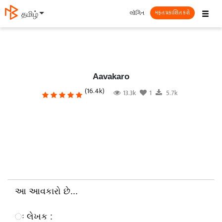
☰
લૉગિન
தமிழ்
મફત પ્રકાશિત કરો
Aavakaro
(16.4k)
13.3k
1
5.7k
આ આવકારો છે...
ઃ લેખક :