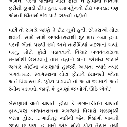
એમને, ઘરમાં પોતાનો મોટો ફોટો ન હોવાની ચિંતામાં
ફરીથી ડૂબાડી દીધા હતા. રમાબહેનનો દીર્ઘ બબડાટ પણ
એમની ચિંતામાં ભંગ પાડી શક્યો નહોતો.
પછી તો સમયે જાણે કે દોટ મૂકી હતી. છોકરાઓ મોટા
થવાની સાથે સાથે બળવંતરાયથી દૂર થઈ ગયા હતા.
ઘરની ભીંતો પરથી રંગો અને તારીખિયાં બદલાતાં ગયાં.
પરંતુ, મોટો ફોટો પડાવવાનો વિચાર બળવંતરાયના
મનમાંથી ઉખડવાનું નામ નહોતો લેતો. એમાંય જ્યારે
જ્યારે કોઈના બેસણામાં હાજરી આપતા ત્યારે ત્યારે
બળવંતરાય સ્વર્ગસ્થના મોટા ફોટાને ધ્યાનથી જોતા
અને વિચારતા કેઃ ‘ફોટો પડાવવો તો આવો જ મોટો અને
રંગીન પડાવવો. જાણે કે હમણાં જ બોલી ઊઠે એવો.’
બેસણામાં વાતો ચાલતી હોય કે ભજનકીર્તન ચાલતાં
હોય,પણ બળવંતરાયના મગજમાં વિચારો ધક્કામુક્કી
કરતા હોય. ...’ગાંડીતૂર નદીની જેમ જિંદગી ભાગતી
જાય છે પણ, હુ મારો એક મોટો ફોટો તૈયાર નથી