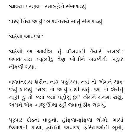
‘ચાલ્યા પરણવા.’ રમાબહેને સંભળાવ્યું.
‘પરણીનેય આવું.’ બળવંતરાયે સામું સંભળાવ્યું.
‘વહેલા આવજો.’
‘વહેલો જ આવીશ. તું પોંખવાની તૈયારી રાખજે.’
બળવંતરાય ખાટુંમીઠું વેણ બોલીને ખડકીની બહાર
નીકળી ગયા.
બળવંતરાય શેરીના નાકે પહોંચ્યા ત્યાં તો એમને થાક
જેવું લાગ્યું. ‘રોજ તો આવું નથી થતું. આ તો શેરીનું
નાકું! હુ તો ક્યાં ક્યાં પહોંચું છું!’ એમને મનમાં થયું.
એમને એક બાજુ ઊભા રહી જવાનું ઠીક લાગ્યું.
પૂરપાટ દોડતાં વાહનો, હાંફળા-ફાંફળા લોકો, માથાં
ઉલાળતી ગાયો, હોર્નનો અવાજ, ફેરિયાઓની બૂમો,