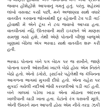
જવાબ હોંશેહોંશે આપવાનું ગમતું હતું. પરંતુ, શહેરમાં
લાંબો વસવાટ કર્યા પછી, મને અજાણ્યા સાથે વધારે
વાતચીત કરવાના જોખમોથી દૂર રહેવાની ટેવ પડી ગઈ
હોવાથી મેં એને ટૂંકા ને ટચ જવાબો આપ્યા હતા.
વાતચીતમાં નહિ ઊતરવાની મારી ઇચ્છાને એ માણસ
સમજી ગયો હશે, તેથી એણે પોતાની બીજી બાજુએ
ખૂણામાં બેઠેલા એક ભરવાડ સાથે વાતચીત શરૂ કરી
હતી.
ભરવાડ પોતાના બંને પગ બેઠક પર જ રાખીને, જાણે
પોતાના ઘરની ઓસરીમાં ખાટલે બેઠો હોય એમ નિરાંતે
બેઠો હતો. એનો ડંગોરો, ડ્રાઈવરે પહેલેથી જ કૅબિનના
આગળના ભાગમાં મુકાવી દીધો હતો. એના ચહેરા પર
સુકાઈ ગયેલી નદીઓ જેવી કરચલીઓ પડી ગઈ હતી.
બંને ગાલમાં પડેલા ખાડા એના મોઢાના અંદરના
ખાલીપાની ચાડી ખાતા હતા. ઘેટાંનો રંગ ધરાવતી મૂછો,
એની ઉંમરને માન આપતી હોય એમ નીચે તરફ ઝૂકી