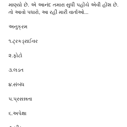
માણ્યો છે. એ આનંદ તમારા સુધી પહોંચે એવી હોંશ છે.
તો આવો પધારો, આ રહી મારી વાર્તાઓ...
અનુક્રમ
૧.ટ્રકડ્રાઈવર
૨.ફોટો
૩.લડત
૪.સંબંધ
૫.પ્રસન્નતા
૬.અપેક્ષા