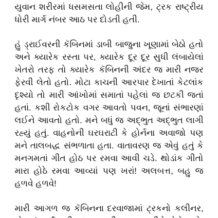
યુવાન શરીરમાં ધસમસતા લોહીની જેમ, ટ્રક રાષ્ટ્‌રીય
ધોરી માર્ગ નંબર આઠ પર દોડતી હતી.
હું ડ્રાઈવરની કૅબિનમાં ડાબી બાજુના ખૂણામાં બેઠો હતો
અને ક્યારેક રસ્તા પર, ક્યારેક દૂર દૂર સુધી લંબાયેલાં
ખેતરો તરફ તો ક્યારેક કૅબિનની અંદર જ મારી નજર
ફેરવી લેતો હતો. મોટા કાચની આરપાર દેખાતાં કેટલાંક
દૃશ્યો તો મારી આંખોમાં સમાતાં પહેલાં જ છટકી જતાં
હતાં. કશી રોકટોક વગર આવતો પવન, જૂનાં સંભારણાં
લઈને આવતો હતો. મને બધું જ અદ્ભુત અદ્ભુત લાગી
રહ્યું હતું. વાહનોની ઘરઘરાટી કે હોર્નના અવાજો પણ
મને તાલબદ્ધ સંભળાતા હતા. વાતાવરણ જ એવું હતું કે
મનગમતાં ગીત હોઠ પર રમવા આવી ચડે. થોડાંક ગીતો
મારા હોઠે રમવા આવ્યાં પણ ખરાં! અલબત્ત, બહુ જ
હળવે હળવે!
મારી આગળ જ કૅબિનના દરવાજામાં ટ્રકનો કલીનર,