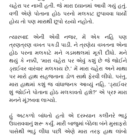
ચહેરા પર નાખી હતી. જે મારા ધ્યાનમાં આવી ગયું હતું.
વળી એણે પોતાના હોઠ પરનો મલકાટ છુપાવવા ધાર્યો
હોય તો પણ મારાથી છૂપો રહ્યો નહોતો.
ત્યારબાદ એની એવી નજર, મેં એક નહિ પણ
ત્રણત્રણ વખત પકડી પાડી. ને ત્રણેય વખતના એના
હોઠ પરના મલકાટે મને ગડમથલમાં મૂકી દીધો. મને
થયું કે નક્કી, ‘મારા ચહેરા પર એવું કશું છે જે જોઈને
ડ્રાઈવર વારંવાર મલકાય છે.’ મેં મારા ચહેરા અને માથા
પર મારો હાથ સહજતાના ડોળ સાથે ફેરવી લીધો. પરંતુ,
મારા હાથમાં કશું જ વાંધાજનક આવ્યું નહિ. ‘ડ્રાઈવર
શું જોઈને પોતાના હોઠ મલકાવતો હશે?’ એ પ્રશ્ન મારા
મનને મૂંઝવવા લાગ્યો.
હું અટકળો બાંધતો હતો એ દરમ્યાન કલીનરે ભાડું
ઉઘરાવવાનું શરૂ કર્યું. મારી બાજુમાં બેઠેલા બંને મુસાફરો
પાસેથી ભાડું લીધા પછી એણે મારા તરફ હાથ લાંબો