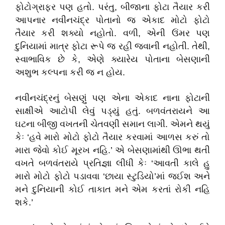
ફોટોગ્રાફર પણ હતો. પરંતુ, બીજાના ફોટા તૈયાર કરી
આપનાર નવીનચંદ્ર પોતાનો જ એકાદ મોટો ફોટો
તૈયાર કરી શક્યો નહોતો. વળી, એની ઉંમર પણ
દુનિયામાં માત્ર ફોટા રૂપે જ રહી જવાની નહોતી. તેથી,
સ્વાભાવિક છે કે, એણે ક્યારેય પોતાના બેસણાની
અશુભ કલ્પના કરી જ ન હોય.
નવીનચંદ્રનું બેસણું પણ એના એકાદ નાના ફોટાની
સાક્ષીએ આટોપી લેવું પડ્યું હતું. બળવંતરાયને આ
ઘટના બીજી વખતની ચેતવણી સમાન લાગી. એમને થયું
કેઃ ‘હવે મારો મોટો ફોટો તૈયાર કરવામાં આળસ કરું તો
મારા જેવો કોઈ મૂરખ નહિ.’ એ બેસણામાંથી ઊભા થતી
વખતે બળવંતરાયે પ્રતિજ્ઞા લીધી કેઃ ‘આવતી કાલે હુ
મારો મોટો ફોટો પડાવવા ‘છાયા સ્ટુડિયો’માં જઈશ અને
મને દુનિયાની કોઈ તાકાત મને એમ કરતાં રોકી નહિ
શકે.’