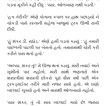
પડતા મૂકીને કહી દીધું : ‘યાર, ઓળખાણ નથી પડતી.’
‘હત્ત તેરીકી!’ એણે પોતાના કપાળ પર હાથ પછાડ્યો ને
ચોકડી પાસે રસ્તાની સહેજ બાજુમાં ટ્રક ઊભી રાખી
દીધી.
‘હું શંકર ડી. રાઠોડ.’ એણે હસી પડતાં કહ્યું : ‘હું તમારી
પાછળની પાટલી પર બેસતો હતો. તમારામાંથી ચોરી કરી
કરીને પાસ થતો હતો.’
‘અલ્યા. શંકર તું!’ મેં ઊભા થતાં કહ્યું. મારી નવાઈ અને
ખુશીનો પાર નહોતો. મારી સાથે ભણનારો એક
શરારતીમાં શરારતી છોકરો પૂરાં વીસ વર્ષો પછી એક
ટ્રકડ્રાઈવર તરીકે મારી નજર સામે હતો. એ ઘણો
બદલાઈ ચૂક્યો હતો અને મારાથી ઓળખાયો નહોતો.
‘યાર શંકર, તું તો સાવ બદલાઈ ગયો છે! જરાય