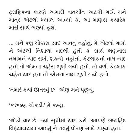
ટ્રાફિકના કારણે અમારી વાતચીત અટકી ગઈ. મને
માત્ર એટલો ખ્યાલ આવ્યો કે, આ માણસ ક્યારેક
મારી સાથે ભણ્યો હશે.
... મને કશું ચોક્કસ યાદ આવતું નહોતું. મેં એટલાં ગામો
ને એટલી નિશાળો બદલી હતી કે સાથે ભણનારા
તમામને યાદ રાખી શક્યો નહોતો. કેટલાકનાં નામ યાદ
હતાં તો એમના ચહેરા ભૂલી ગયો હતો. તો વળી કેટલાક
ચહેરા યાદ હતા તો એમનાં નામ ભૂલી ગયો હતો.
‘તમારે ક્યાં ઊતરવું છે ’ એણે મને પૂછ્યું.
‘કરજણ ચોકડી.’ મેં કહ્યું.
‘થોડી વાર છે. ત્યાં સુધીમાં યાદ કરો. આપણે જયહિંદ
વિદ્યાલયમાં આઠમું ને નવમું ધોરણ સાથે ભણ્યા હતા.’