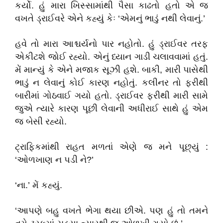
કર્યો. હું મારા ખિસ્સામાંથી પૈસા કાઢતો હતો એ જ
વખતે ડ્રાઈવરે એને કહ્યું કેઃ ‘એમનું ભાડું નથી લેવાનું.’
હવે તો મારા આશ્ચર્યનો પાર નહોતો. હું ડ્રાઈવર તરફ
એકીટશે જોઈ રહ્યો. એનું ધ્યાન ગાડી ચલાવવામાં હતું.
મેં માન્યું કે એને મજાક સૂઝી હશે. બાકી, મારી પાસેથી
ભાડું ન લેવાનું કોઈ કારણ નહોતું. કલીનર તો ફરીથી
બારીમાં ગોઠવાઈ ગયો હતો. ડ્રાઈવર ફરીથી મારી સામે
જુએ ત્યારે કારણ પૂછી લેવાની અધીરાઈ સાથે હું એમ
જ બેસી રહ્યો.
ટ્રાફિકમાંથી રાહત મળતાં એણે જ મને પૂછ્યું :
‘ઓળખાણ ન પડી ને?’
‘ના.’ મેં કહ્યું.
‘આપણે બહુ વખતે ભેગા થયા છીએ. પણ હું તો તમને