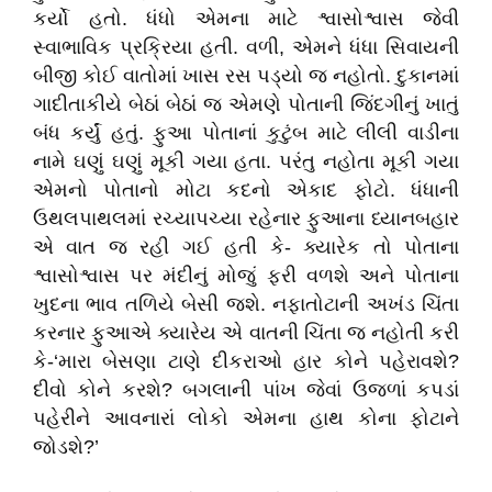
કર્યો હતો. ધંધો એમના માટે શ્વાસોશ્વાસ જેવી
સ્વાભાવિક પ્રક્રિયા હતી. વળી, એમને ધંધા સિવાયની
બીજી કોઈ વાતોમાં ખાસ રસ પડ્યો જ નહોતો. દુકાનમાં
ગાદીતાકીયે બેઠાં બેઠાં જ એમણે પોતાની જિંદગીનું ખાતું
બંધ કર્યું હતું. ફુઆ પોતાનાં કુટુંબ માટે લીલી વાડીના
નામે ઘણું ઘણું મૂકી ગયા હતા. પરંતુ નહોતા મૂકી ગયા
એમનો પોતાનો મોટા કદનો એકાદ ફોટો. ધંધાની
ઉથલપાથલમાં રચ્યાપચ્યા રહેનાર ફુઆના ધ્યાનબહાર
એ વાત જ રહી ગઈ હતી કે- ક્યારેક તો પોતાના
શ્વાસોશ્વાસ પર મંદીનું મોજું ફરી વળશે અને પોતાના
ખુદના ભાવ તળિયે બેસી જશે. નફાતોટાની અખંડ ચિંતા
કરનાર ફુઆએ ક્યારેય એ વાતની ચિંતા જ નહોતી કરી
કે-‘મારા બેસણા ટાણે દીકરાઓ હાર કોને પહેરાવશે?
દીવો કોને કરશે? બગલાની પાંખ જેવાં ઉજળાં કપડાં
પહેરીને આવનારાં લોકો એમના હાથ કોના ફોટાને
જોડશે?’