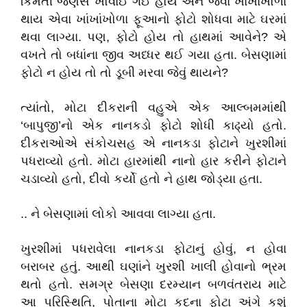
કિમતી જણસ ખોવાઈ ગઈ હોય અને જેવા ખાંખાંખોળા
થાય એવા ખાંખાંખોળા ફૂઆનો ફોટો શોધવા માટે ઘરમાં
થવા લાગ્યા. પણ, ફોટો હોય તો હાથમાં આવેને? એ
વખતે તો બધાંના જીવ અધ્ધર થઈ ગયા હતા. બેસણામાં
ફોટો ન હોય તો તો ડૂબી મરવા જેવું થાયને?
ત્યાંતો, મોટા દીકરાની વહુએ એક આલ્બમમાંથી
‘બાપુજી’નો એક નાનકડો ફોટો શોધી કાઢ્યો હતો.
દીકરાઓએ સંકોચસહ એ નાનકડા ફોટાને ખુરશીમાં
પધરાવ્યો હતો. મોટા હારમાંથી નાનો હાર કરીને ફોટાને
ચડાવ્યો હતો, દીવો કર્યો હતો ને હાથ જોડ્યા હતા.
.. ને બેસણામાં લોકો આવવા લાગ્યા હતા.
ખુરશીમાં પધરાવેલા નાનકડા ફોટાનું હોવું, ન હોવા
બરાબર હતું. આથી ઘણાંને ખુરશી ખાલી હોવાનો ભ્રમ
થતો હતો. સમગ્ર બેસણા દરમ્યાન બળવંતરાય માટે
આ પરિસ્થિતિ, પોતાના મોટા કદના ફોટા અંગે કશું