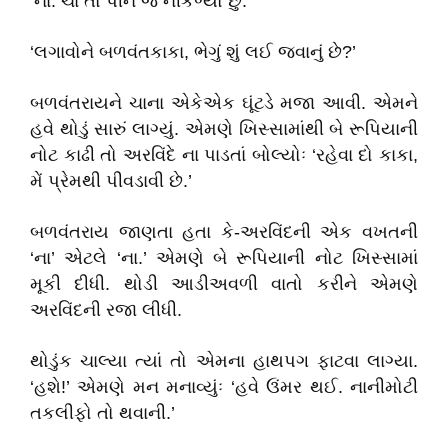
‘ના. ચા તો પીને જ નીકળ્યો છું.’
‘લગાવોને બળવંતકાકા, ભેગું શું લઈ જવાનું છે?’
બળવંતરાયને ચાના એકેએક ઘૂંટડે મજા આવી. એમને
હવે થોડું સારું લાગ્યું. એમણે ખિસ્સામાંથી બે રૂપિયાની
નોટ કાઢી તો અરવિંદે ના પાડતાં બોલ્યોઃ ‘રહેવા દો કાકા,
મેં પ્રેમથી પીવડાવી છે.’
બળવંતરાય જાણતા હતા કે-અરવિંદની એક વખતની
‘ના’ એટલે ‘ના.’ એમણે બે રૂપિયાની નોટ ખિસ્સામાં
મૂકી દીધી. થોડી આડીઅવળી વાતો કરીને એમણે
અરવિંદની રજા લીધી.
થોડુંક ચાલ્યા ત્યાં તો એમના હાથપગ ફાટવા લાગ્યા.
‘હશે!’ એમણે મન મનાવ્યુંઃ ‘હવે ઉંમર થઈ. નાનીમોટી
તકલીફો તો થવાની.’