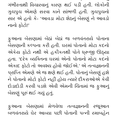
ગંભીરતાથી વિચારવાનું કારણ થઈ પડી હતી. લોકોની
ગુચપુચ એમણે સરવા કાને સાંભળી હતી. ગુચપુચનો
સાર એ હતો કે- ‘આવડા મોટા શેઠનું બેસણું ને આવડો
નાનો ફોટો!’
ફુઆના બેસણામાં બેઠાં બેઠાં જ બળવંતરાયે પોતાના
બેસણાની કલ્પના કરી હતી. ઘરમાં પોતાનો મોટા કદનો
એકેય ફોટો નથી એ હકીકતથી પોતે ધ્રૂજી ઊઠ્‌યા
હતા. ‘દરેક વ્યક્તિના ઘરમાં એનો પોતાનો મોટા કદનો
એકાદ ફોટો તો અવશ્ય હોવો જોઈએ.’ એ તત્વજ્ઞાનની
પ્રાપ્તિ એમણે એ જ ક્ષણે થઈ હતી. પોતાનું બેસણું હશે
ને પોતાનો મોટો ફોટો નહીં હોય ત્યારે દીકરાઓએ કેવી
દોડાદોડી કરવી પડશે એવી એમની ચિંતામાં જ ફુઆનું
બેસણું પૂરું થઈ ગયું હતું.
ફુઆના બેસણામાં મેળવેલા તત્વજ્ઞાનની રજૂઆત
બળવંતરાયે ઘેર આવ્યા પછી પોતાની પત્ની રમાબહેન