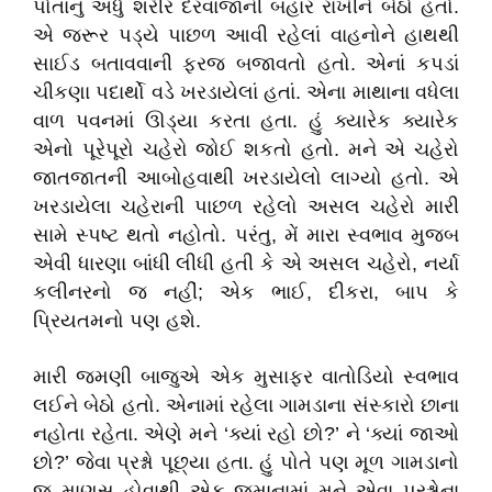
પોતાનું અર્ધું શરીર દરવાજાની બહાર રાખીને બેઠો હતો.
એ જરૂર પડ્યે પાછળ આવી રહેલાં વાહનોને હાથથી
સાઈડ બતાવવાની ફરજ બજાવતો હતો. એનાં કપડાં
ચીકણા પદાર્થો વડે ખરડાયેલાં હતાં. એના માથાના વધેલા
વાળ પવનમાં ઊડ્યા કરતા હતા. હું ક્યારેક ક્યારેક
એનો પૂરેપૂરો ચહેરો જોઈ શકતો હતો. મને એ ચહેરો
જાતજાતની આબોહવાથી ખરડાયેલો લાગ્યો હતો. એ
ખરડાયેલા ચહેરાની પાછળ રહેલો અસલ ચહેરો મારી
સામે સ્પષ્ટ થતો નહોતો. પરંતુ, મેં મારા સ્વભાવ મુજબ
એવી ધારણા બાંધી લીધી હતી કે એ અસલ ચહેરો, નર્યા
કલીનરનો જ નહીં; એક ભાઈ, દીકરા, બાપ કે
પ્રિયતમનો પણ હશે.
મારી જમણી બાજુએ એક મુસાફર વાતોડિયો સ્વભાવ
લઈને બેઠો હતો. એનામાં રહેલા ગામડાના સંસ્કારો છાના
નહોતા રહેતા. એણે મને ‘ક્યાં રહો છો?’ ને ‘ક્યાં જાઓ
છો?’ જેવા પ્રશ્નો પૂછ્યા હતા. હું પોતે પણ મૂળ ગામડાનો
જ માણસ હોવાથી એક જમાનામાં મને એવા પ્રશ્નોના