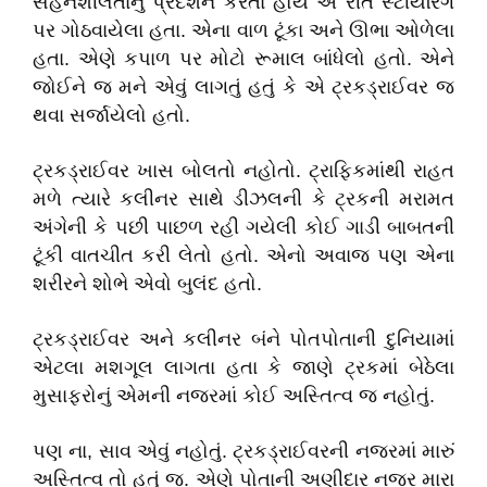
સહનશીલતાનું પ્રદર્શન કરતા હોય એ રીતે સ્ટીયરિંગ
પર ગોઠવાયેલા હતા. એના વાળ ટૂંકા અને ઊભા ઓળેલા
હતા. એણે કપાળ પર મોટો રૂમાલ બાંધેલો હતો. એને
જોઈને જ મને એવું લાગતું હતું કે એ ટ્રકડ્રાઈવર જ
થવા સર્જાયેલો હતો.
ટ્રકડ્રાઈવર ખાસ બોલતો નહોતો. ટ્રાફિકમાંથી રાહત
મળે ત્યારે કલીનર સાથે ડીઝલની કે ટ્રકની મરામત
અંગેની કે પછી પાછળ રહી ગયેલી કોઈ ગાડી બાબતની
ટૂંકી વાતચીત કરી લેતો હતો. એનો અવાજ પણ એના
શરીરને શોભે એવો બુલંદ હતો.
ટ્રકડ્રાઈવર અને કલીનર બંને પોતપોતાની દુનિયામાં
એટલા મશગૂલ લાગતા હતા કે જાણે ટ્રકમાં બેઠેલા
મુસાફરોનું એમની નજરમાં કોઈ અસ્તિત્વ જ નહોતું.
પણ ના, સાવ એવું નહોતું. ટ્રકડ્રાઈવરની નજરમાં મારું
અસ્તિત્વ તો હતું જ. એણે પોતાની અણીદાર નજર મારા