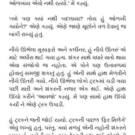
ઓળખાય એવો નથી રહ્યો.’ મેં કહ્યું.
‘તમે પણ ક્યાં નથી બદલાયા? તોય હું ઓળખી
ગયોને?’ એણે કહ્યું. એણે જાણે મૂછોને વળ દેવાનું જ
બાકી રાખ્યું હતું.
નીચે ઊભેલા મુસાફરો અને કલીનર, હું નીચે ઊતરું એ
માટે અધીરા થઈ ગયા હતા. શંકર સાથે વધારે વાતો થાય
એવા સંજોગો જ નહોતા. એ પોતે પણ ઉતાવળમાં
હોવાનું સમજી શકાતું હતું. હું એની સાથે હાથ મેળવીને
નીચે ઊતરી ગયો. નીચે ઊભેલા લોકો ટ્રકમાં ચડી ગયા
પછી મારી અને શંકરની નજર એક થઈ. એણે હાથ
ઊંચો કરીને ‘આવજો’ કહ્યું. મેં પણ સામો હાથ ઊંચો
કર્યો ને એણે ટ્રક ઉપાડી.
હું ટ્રકને જતી જોઈ રહ્યો. ટ્રકની પાછળ ‘ફિર મિલેંગે’
એવું લખ્યું હતું, પરંતુ, ક્યાં મળવું એની નહોતી શંકરને