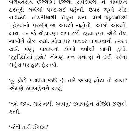
બળવંતરાયે છેલ્લાંમાં છેલ્લાં સિવડાવેલાં ને ધોવાઈને
ઇસ્ત્રી થયેલાં પેન્ટ-શર્ટ પહેર્યાં. ઉપર જૂનો કોટ
ચડાવ્યો. નોકરીમાંથી નિવૃત્ત થયા પછી બૂટ-મોજાં
પહેરવાનો પ્રસંગ જ આવ્યો નહોતો. આજે આવ્યો.
માથા પર જે થોડાઘણા વાળ ટકી રહ્યા હતા એને તેલ
નાખીને ઠીક કર્યા. મોઢા પર પાવડર લગાડવાની ઇચ્છા
થઈ. પણ, પાવડરનો ડબ્બો વર્ષોથી ખાલી હતો.
‘સ્ટુડિયોમાં હશે.’ એમણે મન મનાવ્યું ને દાઢી કરેલા
ચહેરા પર હાથ ફેરવ્યો.
‘હુ ફોટો પડાવવા જઉં છું. તારે આવવું હોય તો ચાલ.’
એમણે રમાબહેનને કહ્યું.
‘તમે જાવ. મારે નથી આવવું.’ રમાબહેને રોજિંદો છણકો
કર્યો.
‘જેવી તારી ઈચ્છા.’