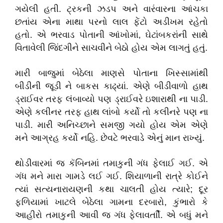
ગયેલી હતી. ટ્રકની ઝડપ અને વારંવારના આંચકા
છતાંય એના માથા પરનો લાલ ફેંટો અડીખમ રહેતો
હતો. એ ભરવાડ પોતાની આંખોમાં, ઘેટાંબકરાંની સાથે
વિતાવેલી જિંદગીને સાચવીને બેઠો હોય એમ લાગતું હતું.
મારી બાજુમાં બેઠેલા માણસે પોતાના ખિસ્સામાંથી
બીડીની જૂડી ને બાકસ કાઢ્યાં. એણે બીડીવાળો હાથ
ડ્રાઈવર તરફ લંબાવ્યો પણ ડ્રાઈવરે ઇશારાથી ના પાડી.
એણે કલીનર તરફ હાથ લાંબો કર્યો તો કલીનરે પણ ના
પાડી. મારી અનિચ્છાને સમજી ગયો હોય એમ એણે
મને આગ્રહ કર્યો નહિ. છેવટે ભરવાડે એનું માન રાખ્યું.
થોડીવારમાં જ કૅબિનમાં તમાકુની ગંધ ફેલાઈ ગઈ. એ
ગંધ મને મારા ગામડે લઈ ગઈ. શિયાળાની રાત્રે કોઈને
ત્યાં સત્યનારાયણની કથા ચાલતી હોય ત્યારે; દૂર
ફળિયામાં ખાટલે બેઠેલા ગામના દરબારો, કુંભારો કે
આહીરો તમાકુની આવી જ ગંધ ફેલાવર્તાીં. એ બધું મને