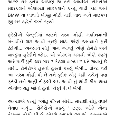
એટલે ઘરે ડ્રોપ આપણે જ કરી આવીએ. રોમેરોએ
માઇકલને બોલાવ્યો માઇકલને કહ્યું ગાડી કાઢ અને
BMW ના લાવતો બીજી મોટી ગાડી લાવ અને માઇકલ
જી સર કહેતો જતો રહ્યો.
ફ્રેડીએ પેન્ટ્રીમાં જઇને ગરમ કોફી મશીનમાંથી
બનાવીને લઇ આવી ત્રણે માટે. એણે અન્યાને ફરી
ઢંઢોળી... અન્યાને થોડું ભાન આવ્યું એણે રોમેરો અને
બાજુમાં ફ્રેડીને જોઇ. એ એકદમ ચમકી એણે કહ્યું
અરે પાર્ટી પુરી થઇ ગઇ ? કેટલા વાગ્યા ? ઘરે જવાનું છે
મારે... રોમેરોએ હસ્તાં હસ્તાં કહ્યું બેબી... ડોન્ટ વરી
આ ગરમ કોફી પી લે તને ડ્રીંક થોડું ચઢી ગયેલું પણ
ફ્રેડી તને અહીં સેફલી લઇ આવી તું થોડી ઠીક થાય
એનીજ રાહ જોતાં હતાં. કોફી પી લે બેબી.
અન્યાએ કહ્યું "ઓહ થેંક્સ સોરી.. મારાથી થોડું વધારે
લેવાઇ ગયું.... રોમેરોએ કહ્યું " ઇટ્સ ઓકે એન્ડ
હેપન્સ કોફી પી લે એટલે આપણે જઇએ. અન્યાએ