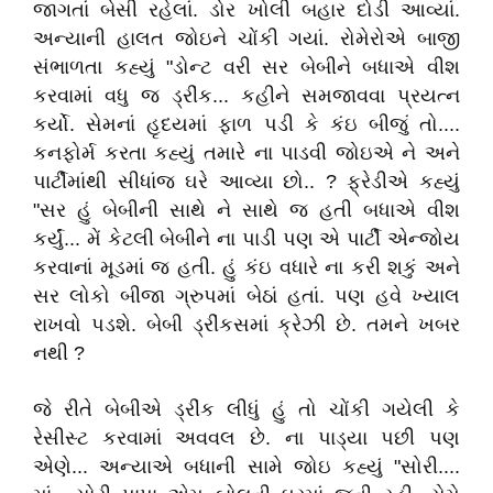
જાગતાં બેસી રહેલાં. ડોર ખોલી બહાર દોડી આવ્યાં.
અન્યાની હાલત જોઇને ચોંકી ગયાં. રોમેરોએ બાજી
સંભાળતા કહ્યું "ડોન્ટ વરી સર બેબીને બધાએ વીશ
કરવામાં વધુ જ ડ્રીંક... કહીને સમજાવવા પ્રયત્ન
કર્યો. સેમનાં હૃદયમાં ફાળ પડી કે કંઇ બીજું તો....
કનફોર્મ કરતા કહ્યું તમારે ના પાડવી જોઇએ ને અને
પાર્ટીમાંથી સીધાંજ ઘરે આવ્યા છો.. ? ફ્રેડીએ કહ્યું
"સર હું બેબીની સાથે ને સાથે જ હતી બધાએ વીશ
કર્યું... મેં કેટલી બેબીને ના પાડી પણ એ પાર્ટી એન્જોય
કરવાનાં મૂડમાં જ હતી. હું કંઇ વધારે ના કરી શકું અને
સર લોકો બીજા ગ્રુપમાં બેઠાં હતાં. પણ હવે ખ્યાલ
રાખવો પડશે. બેબી ડ્રીંકસમાં ક્રેઝી છે. તમને ખબર
નથી ?
જે રીતે બેબીએ ડ્રીંક લીધું હું તો ચોંકી ગયેલી કે
રેસીસ્ટ કરવામાં અવવલ છે. ના પાડ્યા પછી પણ
એણે... અન્યાએ બધાની સામે જોઇ કહ્યું "સોરી....