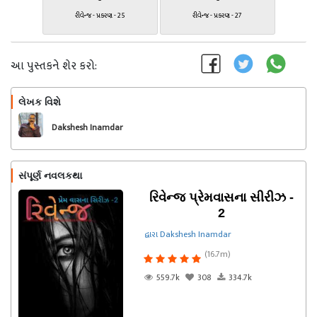
રીવેન્જ - પ્રકરણ - 25
રીવેન્જ - પ્રકરણ - 27
આ પુસ્તકને શેર કરો:
લેખક વિશે
અનુસરો
Dakshesh Inamdar
સંપૂર્ણ નવલકથા
રિવેન્જ પ્રેમવાસના સીરીઝ -
2
દ્વારા Dakshesh Inamdar
(16.7m)
559.7k
308
334.7k