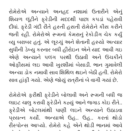
રોમેરોએ અન્યાને અનહદ નશામાં ઉતારીને એનું
શિયળ લૂંટીને ફ્રેડીની મદદથી પાછા કપડાં પહેરાવી
દીધાં. ફ્રેડી ગંદી રીતે હસ્તી હસતી રોમેરોને કીસ કરીને
જતી રહી. રોમેરોએ રૂમનાં કેમરાનું રેકોડીંગ ચેક કર્યું
વ્યુ બરાબર હતું. એ લૂચ્ચું અને શેતાની હસ્યો અત્યાર
સુધીની ડેબ્યુ કરનાર બધી હીરોઇન એને યાદ આવી ગઇ
એણે અન્યાને પલંગ પરથી ઉઠાવી અને ઉંચકીને
ઓફીસમાં લઇ આવી ખુરશીમાં બેસાડી. ભાન ગુમાવેલી
અન્યા ડોક નમાવી સાવ શિથિલ થઇને બેઠી હતી. રોમેરો
સાવ હાંફી ગયો. એણે જોયું રાત્રીનાં બે વાગી ગયાં છે.
રોમેરોએ ફરીથી ફ્રેડીને બોલાવી અને રૂમની બધી જ
લાઇટ ચાલુ કરાવી ફ્રેડીને કહ્યું આને જગાડ કોઇ રીતે..
ફ્રેડીએ બોટલમાંથી પાણી લઇને અન્યાને ઉઠાડવા
પ્રયત્ન કર્યો. અન્યાએ ઉહ.. ઉહ.. કરતાં થોડો
રીસ્પોન્સ આપ્યો. રોમેરો કહે એને થોડી ભાનમાં આવે