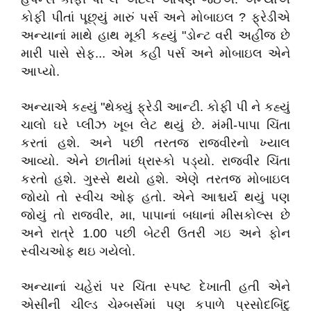
કોફી પીતાં પૂછ્યું મારું પર્સ અને મોબાઇલ ? ફ્રેડીએ
અન્યાનાં માથે હાથ મૂકી કહ્યું "ડોન્ટ વરી અહીંજ છે
મારી પાસે સેફ... એમ કહી પર્સ અને મોબાઇલ એને
આપ્યો.
અન્યાએ કહ્યું "થેક્યું ફ્રેડી આન્ટી. કોફી પી ને કહ્યું
ચાલો ઘરે પ્લીઝ ખૂબ લેટ થયું છે. મંમી-પાપા ચિંતા
કરતાં હશે. અને પછી તરતજ રાજવીરનો ખ્યાલ
આવ્યો. એને છાતીમાં ધ્રાસ્કો પડ્યો. રાજવીર ચિંતા
કરતો હશે. ગુસ્સે થયો હશે. એણે તરતજ મોબાઇલ
જોયો તો સ્વીચ ઓફ હતો. એને આશ્ચર્ય થયું પણ
જોયું તો રાજવીર, મા, પાપાનાં બધાનાં મીસકોલ્સ છે
અને રાત્રે 1.00 પછી બેટરી ઉતરી ગઇ અને ફોન
સ્વીચઓફ થઇ ગયેલો.
અન્યાનાં ચહેરાં પર ચિંતા સ્પષ્ટ દેખાતી હતી એને
એસીની ચીલ્ડ ચેમ્બર્સમાં પણ કપાળે પ્રસોદબિંદુ