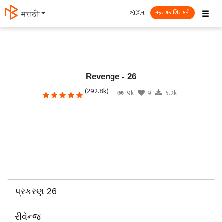
☰
લૉગિન
मराठी
મફત પ્રકાશિત કરો
Revenge - 26
(292.8k)
9k
9
5.2k
પ્રકરણ 26
રીવેન્જ