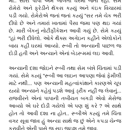
માં.. સોરી પાપા એમ બોલતી ઘરમાં જતી રહી. સેમે
રોમેરો અને ફ્રેડીને થેંકસ કહ્યું અને કંઇક વિચારમાં
પડી ગયો. રોમેરોએ જતાં જતાં કહ્યું "સર તમે ચેક ભરી
દીધો છે અને તમારાં ખાતામાં પૈસા જમા પણ થઇ ગયાં
છે. મારી બેંકનું નોટીફીકેશન આવી ગયું છે. સેમે કહ્યું
"હાં ભરી દીધેલો. ઓકે થૈક્સ અગેઇન કહીને એલોકોને
બાય કહી ઘરમાં આવ્યો. રૂબી તો અન્યાની પાછળ જ
દોડી હતી અને અન્યાને એનાં બેડરૂમમાં લઇ આવી.
અન્યાની દશા જોઇને રૂબી તથા સેમ બંન્ને ચિંતામાં પડી
ગયાં. સેમે કહ્યું "રૂબી આ લાઇન આપણા જેવાં ફેમીલી
માટે નથી... પણ અન્યાની મહત્વાંકાંક્ષાને કારણએ ચૂપ
રહ્યો અન્યાને કહેવું પડશે આવું ડ્રીંક નહીં જ લેવાનું...
રાજવીરને એનાં પાપાની તબીયત બગડી એવો મેસેજ
આવ્યો એ ઘરે દોડી ગયેલો એ પણ શું કરે ? એ સાથે
હોત તો આવી દશા ના હોત.. રૂબીએ કહ્યું તમે ચિંતા
વગર સૂવા જાવ હું અન્યા સાથે જ છું એને કપડા ચેન્જ
કરાવીને એની પાસે જ સૂઇ જઇશ તમે જાવ.