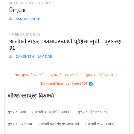
MOTIVATIONAL STORIES
મિત્રતા
SANJAY SHETH
HORROR STORIES
અનોખી સફર - અમાવસ્યાથી પૂર્ણિમા સુધી - પ્રકરણ -
91
DAKSHESH INAMDAR
શ્રેષ્ઠ ગુજરાતી વાર્તાઓ
|
ગુજરાતી નવલકથાઓ
|
હૉરર વાર્તાઓ પુસ્તકો
|
Dakshesh Inamdar પુસ્તકો PDF
બીજા રસપ્રદ વિકલ્પો
ગુજરાતી વાર્તા
ગુજરાતી આધ્યાત્મિક વાર્તાઓ
ગુજરાતી ફિક્શન વાર્તા
ગુજરાતી પ્રેરક કથા
ગુજરાતી ક્લાસિક નવલકથાઓ
ગુજરાતી બાળ વાર્તાઓ