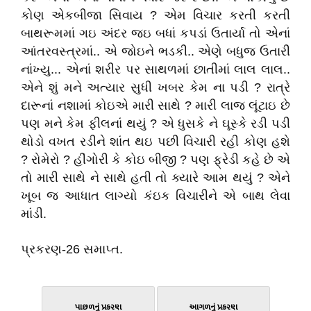
કોણ એકબીજા સિવાય ? એમ વિચાર કરતી કરતી
બાથરૂમમાં ગઇ અંદર જઇ બધાં કપડાં ઉતાર્યા તો એનાં
આંતરવસ્ત્રમાં.. એ જોઇને ભડકી.. એણે બધુજ ઉતારી
નાંખ્યુ... એનાં શરીર પર સાથળમાં છાતીમાં લાલ લાલ..
એને શું મને અત્યાર સુધી ખબર કેમ ના પડી ? રાત્રે
દારૂનાં નશામાં કોઇએ મારી સાથે ? મારી લાજ લૂંટાઇ છે
પણ મને કેમ ફીલનાં થયું ? એ ધુસકે ને ઘૂસ્કે રડી પડી
થોડો વખત રડીને શાંત થઇ પછી વિચારી રહી કોણ હશે
? રોમેરો ? હીંગોરી કે કોઇ બીજી ? પણ ફ્રેડી કહે છે એ
તો મારી સાથે ને સાથે હતી તો ક્યારે આમ થયું ? એને
ખૂબ જ આધાત લાગ્યો કંઇક વિચારીને એ બાથ લેવા
માંડી.
પ્રકરણ-26 સમાપ્ત.
પાછળનું પ્રકરણ
આગળનું પ્રકરણ