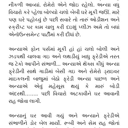
નીકળી આવ્યાં. રોમેરો એને જોઇ રહેલો. અન્યા વધુ
વિચારો કરે પ્હેલા બોલ્યો ચલો બેબી ઘરે મૂકી જઊં. મારે
પણ ઘરે પહોચ્વું છે પછી સવારે તો તારું ઓડીશન અને
સ્ક્રીપ્ટ પર કામ ચાલુ કરી દઇશું પ્લીઝ અમે તો બધાં
એનૉઉન્સમેન્ટ પાર્ટીમાં કરી દીધાં છે.
અન્યાએ ફોન પર્સમાં મૂકી હાં હાં ચલો બોલી અને
ઝડપથી ચાલવા ગઇ અને લથડીયું ખાધુ ફ્રેડીએ તરત
જ ટેકો આપીને સંભાળી... અન્યાએ થેંક્સ કીધું અન્યા
ફ્રેડીની સાથે ગાડીમાં બેસી ગઇ અને રોમેરો ડ્રાઇવર
માઇકલની બાજુમાં બેઠો ફ્રેડી અન્યા પાછળ અને
અન્યાએ એવું મહેસૂસ થયું કે મારું બોડી
અંદરથી…….. પછી વિચારો અટકાવીને ઘર આવાની
રાહ જોવા લાગી.
અન્યાનું ઘર આવી ગયું અને અન્યાને ફ્રેડીએ
સંભાળીને ડોર બેલ માર્યો. રૂબી અને સેમ રાહ જોતાં