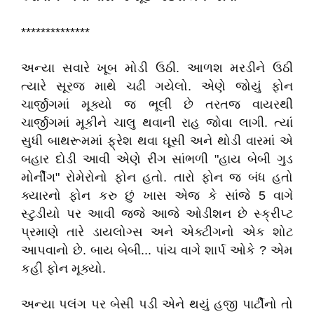
**************
અન્યા સવારે ખૂબ મોડી ઉઠી. આળશ મરડીને ઉઠી
ત્યારે સૂરજ માથે ચઢી ગયેલો. એણે જોયું ફોન
ચાર્જીગમાં મૂક્યો જ ભૂલી છે તરતજ વાયરથી
ચાર્જીગમાં મૂકીને ચાલુ થવાની રાહ જોવા લાગી. ત્યાં
સુધી બાથરૂમમાં ફ્રેશ થવા ઘૂસી અને થોડી વારમાં એ
બહાર દોડી આવી એણે રીંગ સાંભળી "હાય બેબી ગુડ
મોર્નીંગ" રોમેરોનો ફોન હતો. તારો ફોન જ બંધ હતો
ક્યારનો ફોન કરુ છું ખાસ એજ કે સાંજે 5 વાગે
સ્ટુડીયો પર આવી જજે આજે ઓડીશન છે સ્ક્રીપ્ટ
પ્રમાણે તારે ડાયલોગ્સ અને એક્ટીગનો એક શોટ
આપવાનો છે. બાય બેબી... પાંચ વાગે શાર્પ ઓકે ? એમ
કહી ફોન મૂક્યો.
અન્યા પલંગ પર બેસી પડી એને થયું હજી પાર્ટીનો તો