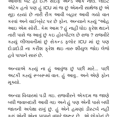
આવેલો બટ હી ઇઝ સેઇફ એન્ડ ઓકે નાઉ. લાઇટ
એટેક હતો પણ હું ICU માં જ છું એમની સાથેજ છું એ
સૂઇ રહ્યાં છે તારી રીંગ આવી બહાર આવી ગયો વાત
કરવાં અને વાઈબ્રેટ પર છે ફોન. અન્યાને કહ્યું "ઓહ
આઇ એમ સોરી.. કેમ આમ ? હું નાહી ધોઇ ફ્રેશ થઇને
તારી પાસે જ આવું છું કઇ હોસ્પીટલ છે રાજ ? રાજવીરે
કહ્યું લીલાવતીમાં છું સેકન્ડ ફ્લોર ICU માં છૂ પણ
દોડાદોડી ના કરીશ ફ્રેશ થઇ તારુ શીયુલ જોઇ લેજે
હવે પાપાને સારું છે.
અન્યાએ કહ્યું ના હું આવુંજ છું પછી મારે... પછી
અટકી કહ્યું રૂબરૂમાં વાત. હું આવુ.. અને એણે ફોન
મૂક્યો.
અન્યા વિચારમાં પડી ગઇ. રાજવીરને એકદમ જ જાણે
બધી જવાબદારી આવી ગઇ અને હું પણ એની પાસે બધી
જાતની અપેક્ષા રાખું છું. હું એને હમણાં ડીસ્ટર્બ નહીં
કરું એની એના પાપાને વધારે જરૂર છે.. એ લોકોનું છે