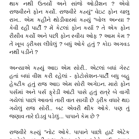
થાક નથી ઉતર્યો અને સાંજે ઓડીશન ? એવો
રાજવીરને ફોન કર્યો. રાજવીરે કહ્યું" વેઇટ ફોન ચાલુ
રાખ.. એમ કહીને થોડીવારમાં કહ્યું "બોલ અન્યા ?
કેવી રહી પાર્ટી ? મેં કેટલાં ફોન કર્યા ? તે એક ફોન
રીસીવ કર્યો અને પછી ફોન સ્વીચ ઓફ ? આમ કેમ ?
તેં ખૂબ ડ્રીંક્સ લીધેલું ? બધું ઓકે હતું ? કોઇ અગવડ
નથી પડીને ?
અન્યાએ કહ્યું આઇ એમ સોરી.. એટલાં બધાં ગેસ્ટ
હતાં બધાં વીશ કરી રહેલાં - ફોટોસેશન-પાર્ટી બધુ બહુ
હેક્ટીક હતું રાજ આઇ એમ સોરી અગેઇન. મારો ફોન
પર્સમાં અને પર્સ ફ્રેડી આંટી પાસે હતું રાત્રે બે વાગી
ગયેલાં પાછાં આવતાં તારી વાત સાચી છે ડ્રીંક વધારે થઇ
ગયેલું રાજ સોરી.. બટ એવરી થીંક ઓકે. પણ તું
જણાવ તારે દોડવું પડેલું... પાપાને કેમ છે ?
રાજવીરે કહ્યું "નોટ ઓકે. પાપાને પાછો હાર્ટ એટેક