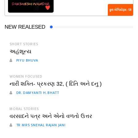
કુલ એપિસોડ્સ : 58
NEW REALESED
SHORT STORIES
અહંશૂન્ય
PIYU BHUVA
WOMEN FOCUSED
નારી શક્તિ- પ્રકરણ 32, ( દિતિ અને દનુ )
DR. DAMYANTI H. BHATT
MORAL STORIES
વરસાદને પત્ર અને એનો વળતો ઉત્તર
TR MRS SNEHAL RAJAN JANI