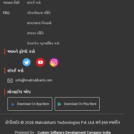
અમારા વિશે
સંપર્ક કરો
FAQ
ગોપનીયતા નીતિ
વાપરવાના નિયમો 
વળતર નીતિ
પેપરબેક પ્રકાશિત કરો
અમને ફોલો કરો
સંપર્ક કરો
info@matrubharti.com
મોબાઈલ એપ
Download On App Store
Download On Play Store
કોપીરાઈટ © 2026 Matrubharti Technologies Pvt. Ltd. સર્વ હક્ક સ્વાધીન
Custom Software Development Company India
Powered by :