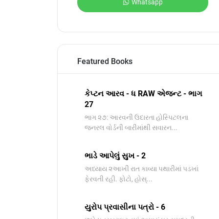
Whatsapp
Featured Books
કેપ્ટન આરવ - ધ RAW એજન્ટ - ભાગ
27
ભાગ ૨૭: આરવની ઉદારતા હોસ્પિટલના
જનરલ વોર્ડની બારીમાંથી સવારન...
ભાડે આપેલું સુખ - 2
અધ્યાય ૨આખી રાત કાવ્યા પથારીમાં પડખાં
ફેરવતી રહી. ફોટો, હોસ્...
યુરોપ પ્રવાસીના પત્રો - 6