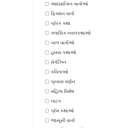
આધ્યાત્મિક વાર્તાઓ
ફિક્શન વાર્તા
પ્રેરક કથા
ક્લાસિક નવલકથાઓ
બાળ વાર્તાઓ
હાસ્ય કથાઓ
મેગેઝિન
કવિતાઓ
પ્રવાસ વર્ણન
મહિલા વિશેષ
નાટક
પ્રેમ કથાઓ
જાસૂસી વાર્તા