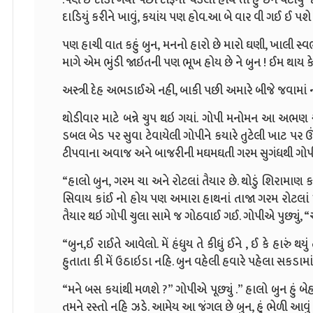
દાડિયું કરીને ખાવું, કયાંય પણ હોવ.આ બે વાર વી ગઈ ઈ પશ
પણ હાચી વાત કહું બુન, મનનો હારો છે મારો ઘણી, ખાલી સ
માગે એમ ભુંડી જાઇતની પણ ભૂખ હોય છે ને બુન ! ઈમ થાય કે
અસ્ત્રી દેહ અભડાઈએ નહી, બાકી પછી અમારે બીજે જવામાં 
થોડીવાર માટે બન્ને ચુપ થઇ ગયાં. ગોપી મનોમન આ અભણ સ્ત્
ડબલ બેડ પર સુવા ટેવાયેલી ગોપીને કયારે તુટેલી ખાટ પ
ટીપવાના અવાજ અને બાજરીની મઘમઘતી ગરમ સુગંધથી ગોપ
“હાલો બુન, ગરમ ચા અને રોટલાં તૈયાર છે. થોડું શિરામાણ કર
સિવાય કાંઈ નો હોય પણ અમારા હાથનાં તાજા ગરમ રોટલાં ખ
તૈયાર થઇ ગોપી ચુલા સામે જ ગોઠવાઈ ગઈ. ગોપીએ પુછ્યું, 
“બુન,ઈ રાઈતે આવેલો. મેં હંધુય તે કીધું ઈને , ઈ કે હારું 
હુતાતા કી મેં ઉઠાઇડા નહિ. બુન વહેલી હવારે પહેલા સકડામાં
“મને બસ કયાંથી મળશે ?” ગોપીએ પૂછ્યું .” હાલો બુન હું બે
તમને રસ્તો નહિ ઝડે. આમેય આ જંગલ છે બુન, હું ભેળી આવું