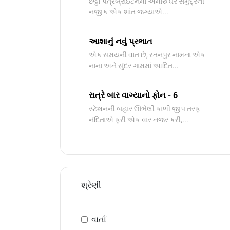
છઠ્ઠો પત્રબ્રાઇટનમાં અમારું ઘર સમુદ્રની
નજીક એક શાંત જગ્યાએ...
આશાનું નવું પ્રભાત
​એક સમયની વાત છે, રતનપુર નામના એક
નાના અને સુંદર ગામમાં આદિત...
રાત્રે બાર વાગ્યાનો ફોન - 6
સ્ટેશનની બહાર ઊભેલી કાળી જીપ તરફ
નંદિતાએ ફરી એક વાર નજર કરી,...
શ્રેણી
વાર્તા