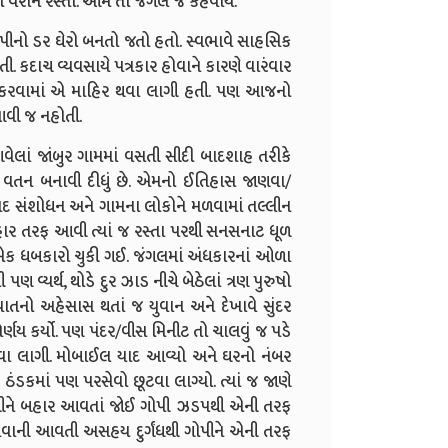
 વેરાન રસ્તો. આમ તો જંગલ જ કહેવાય.
 ગોપીનો ડર ઘેરો બનતો જતો હતો. સ્વભાવે સાહસિક
. કદાચ વ્યવસાયે પત્રકાર હોવાને કારણે વારંવાર
ડલ કરવામાં એ માહિર થવા લાગી હતી. પણ આજનો
આવી જ નહોતી.
લાં જાંબુર ગામમાં વસતી સીદી બાદશાહ તરીકે
 વતન બનાવી દીધું છે. એમનો ઈતિહાસ જાણવા/
 સંશોધન અને ગામના લોકોને મળવામાં તલ્લીન
હાર તરફ આવી ત્યાં જ રસ્તા પરથી સનસનાટ ધૂળ
ક ધબકારો ચુકી ગઈ. જંગલમાં અંધકારનાં ઓળા
વ્યર્થ, થોડે દુર ઝાડ નીચે બેઠેલાં ત્રણ પુરુષો
ાતનો અહેસાસ થતાં જ યુવાન અને દેખાવે સુંદર
ણય કર્યો. પણ પંદર/વીસ મિનીટ તો ચાલવું જ પડે
વા લાગી. મોબાઈલ યાદ આવ્યો અને ઘરનો નંબર
ઠંડકમાં પણ પરસેવો છૂટવા લાગ્યો. ત્યાં જ જાણે
ત્રીને બહાર આવતાં જોઈ ગોપી ઝડપથી એની તરફ
રસેવાની આવતી અસહય દુર્ગંધથી ગોપીને એની તરફ