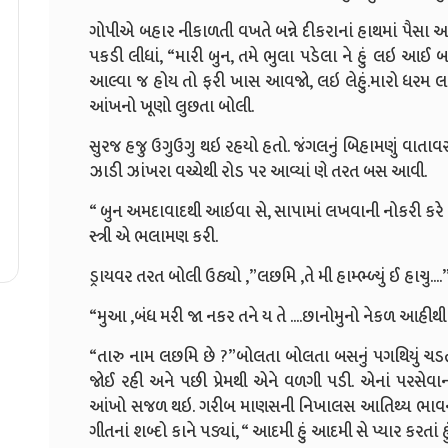
ગોપીએ બહાર નીકાળતી વખતે બન્ને દીકરાનાં હાથમાં પૈસા
પકડી લીધાં, “મારી બુન, તમે ભુલા પડેલા ને હું લઇ આઈ 
આલ્વા જ હોય તો ફરી ખાસ આવજો, લઇ લેહું.મારો ધરમ લાજ
આંખનો ખૂણો લુછતા બોલી.
સુરજ હજુ ઉગુઉગુ થઇ રહયો હતો. જંગલનું બિહામણું વાતાવરણ
ઝાડી ઝાંખરા વચ્ચેથી રોડ પર આવ્યાં ણે તરત બસ આવી.
“ બુન અમદાવાદથી આઇવા સે, સાપામાં લખવાની નોકરી કરે છે
સ્ત્રી એ ભલામણ કરી.
ડ્રાયવર તરત બોલી ઉઠ્યો ,”લછમિ ,તે મી હામ્ભ્ળ્યું ઈ હાચુ....
“મુઆ ,બંધ મરી જા નકર તને ય તે ....છાનોમુનો નેકળ આહીથી
“તારુ નામ લછમિ છે ?”બોલતા બોલતા બસનું પગથિયું ચડતી 
જોઈ રહી અને પછી પ્રેમથી એને વળગી પડી. એનાં પરસેવાની
આંખો સજળ થઇ. ગરીબ માણસની નિખાલસ આતિથ્ય ભાવનાને ગ
ગીતનાં શબ્દો કાને પડ્યાં, “ આદમી હું આદમી સે પ્યાર કરતાં હુ