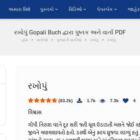
અમારા વિશે
પુસ્તકો 
વિડિઓ 
પેપરબેક 
જાહેર
રખોપું Gopali Buch દ્વારા પુષ્તક અને વાર્તા PDF
હોમ
વાર્તાઓ
ગુજરાતી વાર્તાઓ
રખોપું
રખોપું
રખોપું
(83.2k)
1.7k
7.3k
4
વિશ્વાસ
ગોપી નિરાશ વદને દૂર સરી જતી ધૂળ ઉડાડતી બસને જોઈ ર
જીવને ચણચણાવતો હતો. ડરથી એનું હ્રદય ઘ્રુજવા લાગ્યું હત