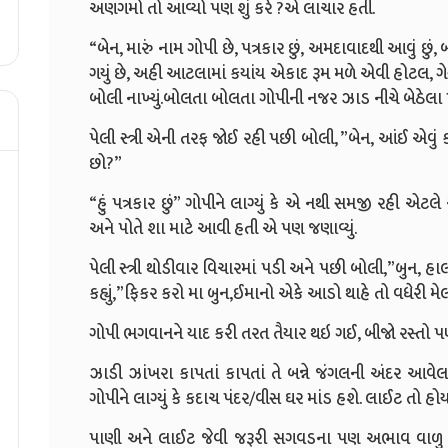
અણગમો તો આવ્યો પણ શું કરે ?એ લાચાર હતી.
“બેન, મારું નામ ગોપી છે, પત્રકાર છું, અમદાવાદથી આવું છુ
ગયું છે, અહી આટલામાં કયાંય એકાદ રૂમ મળે એવી હોટલ, ગ
બોલી નાખ્યું.બોલતા બોલતા ગોપીની નજર ઝાડ નીચે બેઠેલા 
પેલી સ્ત્રી એની તરફ જોઈ રહી પછી બોલી, ”બેન, આંઈ એવું કા
છો?”
“હું પત્રકાર છું” ગોપીને લાગ્યું કે એ નથી સમજી રહી એટલે 
અને પોતે શા માટે આવી હતી એ પણ જણાવ્યું.
પેલી સ્ત્રી થોડીવાર વિચારમાં પડી અને પછી બોલી,”બુન, હા
કહ્યું,”ફિકર કરો મા બુન,ઈમાનો એકે આડો થાહે તો વધેરી મે
ગોપી ભગવાનને યાદ કરી તરત તૈયાર થઇ ગઈ, બીજો રસ્તો પ
ઝાડી ઝાંખરા કાપતાં કાપતાં તે બન્ને જંગલની અંદર આવેલાં
ગોપીને લાગ્યું કે કદાચ પંદર/વીસ ઘર માંડ હશે. લાઈટ તો હો
પાણી અને લાઈટ જેવી જરૂરી સગવડના પણ અભાવ વાળુ ગામ