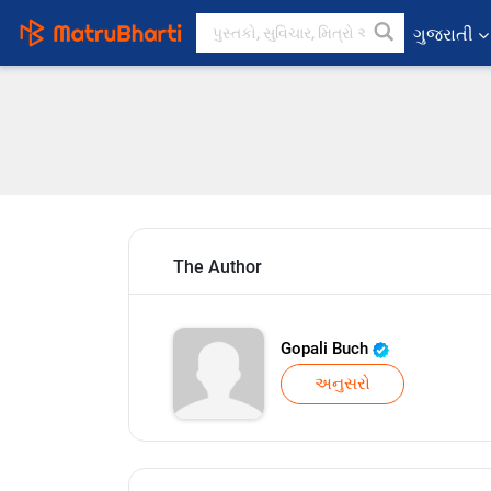
ગુજરાતી
The Author
Gopali Buch
અનુસરો