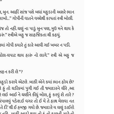
.”
ાત, બુન. આહીં સાંજ પસે બધાં મહુડાની અસરે ભાન
નાખો...” ગોપીની વાતને વચ્ચેથી કાપતાં સ્ત્રી બોલી.
 તો નહી. ઘણું ના પાડું બુન પણ, મુઉ મને થાય કે
ું.” સ્ત્રીએ બહુ જ સાહજિકતા થી કહયું.
તમાં ગોપી કયારે તું કારે આવી ગઈ ખબર ન પડી.
ઘોલ-ઘપાટ થાય હારું નો લાગે.” સ્ત્રી એ બહુ જ
સહન કરી લે “?
્યો મહુડો કરાવે એટલે .બાકી એને કયાં ભાન હોય છે?
 હું તો ઘડીકમાં પુગી ગઈ તી જમાદારને ઘીરે ,આ
 લઇ આઈ ને ઘણીને કીધું બોલ, હું કરવું શે તારે ?
ે પંપાળવું પડેશ.ઈ વગર તો ઈ યે તે હાથ મેલવા નત
ે દી’ થી ઈ હમજી ગયો છે. જમાદારે ય ઘણું ડાઈરો
જ નહિ . બાકી આડો થાય તો હું તો હાલતી. મારે તો