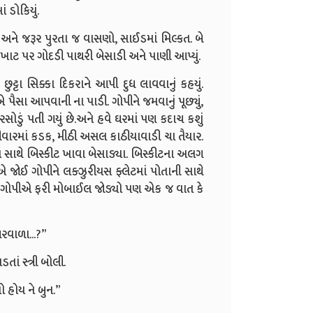
ં ડોકિયું.
 અને જરૂર પુરતા જ વાસણો, સાઈડમાં મિલ્કત. બે
ે ખાટ પર ગોદડી પાથરી બેસાડી અને પાણી આપ્યું.
ુટ્ટા સિક્કા દિકરાને આપી દુધ લાવવાનું કહયું.
પૈસા આપવાની ના પાડી. ગોપીને જમવાનું પૂછ્યું,
રસોડું પતી ગયું છે.અને હવે ઘરમાં પણ કદાચ કશું
થોડીવારમાં કડક, મીઠી અસલ કાઠીયાવાડી ચા તૈયાર.
ચા સાથે બિસ્કીટ ખાવા બેસાડ્યા. બિસ્કીટના અલગ
જોઈ ગોપીને લક્ઝુરીયસ ફ્લેટમાં પોતાની સાથે
ાં.ગોપીએ ફરી મોબાઈલ જોડ્યો પણ એક જ વાત કે
ઘરવાળા...?”
ાં સ્ત્રી બોલી.
ો હોય ને બુન.”