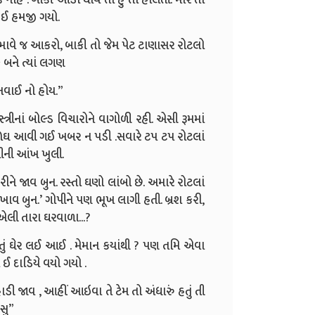
ે ઈ હમજી ગયો.
્વભાવે જ આકરો, બાકી તો જેમ પેટ ટાણાસર રોટલો
 બને ત્યાં લગણ
નવાઈ નો હોય.”
રીનાં બોલ્ડ વિચારોને વાગોળી રહી. એસી રૂમમાં
ર ઊંઘ આવી ગઈ ખબર ન પડી .સવારે ટપ ટપ રોટલાં
ીની આંખ ખુલી.
ીને જાવ બુન. રસ્તો ઘણો લાંબો છે. અમારે રોટલાં
ાવ બુન.’ ગોપીને પણ ભૂખ લાગી હતી. બ્રશ કરી,
“એલી તારા ઘરવાળા...?
થયું તું ઘેર લઈ આઈ . મેમાન કયાંથી ? પણ તમિ એવા
 ઈ દાડિયે વયો ગયો .
હાડી જાવ , આહીં આઇવા તે ટેમ તો અંધારું હતું તી
 સુ”