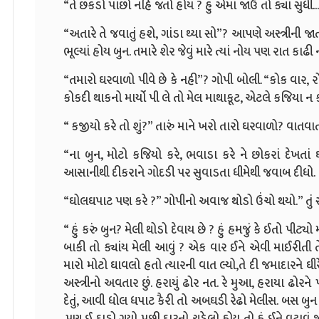
“તે છકડો પાછો નહિ જતો હોય ? હું એમાં જાઉં તો ક્યાં સુધી..
“અતારે તે જવાતું હશે, ગાંડા થ્યા સો”? આપણે અસ્ત્રીની જ
ભૂલ્યાં હોય બુન. તમારે શેર જેવું મારે ત્યાં નોય પણ રાત કાઢી 
“તમારો ઘરવાળો પીવે છે કે નહી”? ગોપી બોલી. “કોક વાર, રોજ
કોકદી થાકનો માર્યો પી લે તો મેલ માથાકૂટ, એટલે કજિયા ન કર
“ કજીયો કરે તો શું?” તારું માને ખરો તારો ઘરવાળો? વાતવા
“ના બુન, મોટો કજિયો કરે, ભવાડા કરે ને છોકરાં દેખતાં 
આસાનીથી દીકરાને ગોદડી પર સુવાડતા ધીમેથી જવાબ દીધો.
“ઘોલઘપાટ પણ કરે ?” ગોપીનો અવાજ થોડો ઉંચો થયો.” તું 
“ હું કરું બુન? મેલી થોડો દેવાય છે ? હું હમજું કે ઈતો પીટ
બાકી તો ક્યાંય મેલી આવું ? એક વાર ઈને એવી માઈરીતી તે
મારો મોટો ઘાવલો હતો ત્યારની વાત લ્યો,તે દી જમાદારને ઘીરે
અસ્ત્રીનો અવતાર છું. હરાયું ઢોર નત. રે મુઆ, હરાયા ઢોરન
દેતું, આવી ધોલ ધપાટ કૈરી તો અબઘડી રેઢો મેલીસ. બસ બુન ત
.પણ ઈ દાડો ગયો પછી દારૂનો ચડેલો હોય તો હું ઈને વટાવું 