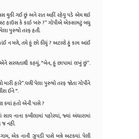
ં, બસ ચુકી ગઈ છું અને રાત અહીં રહેવુ પડે એમ થઇ
ેસ્ટ હાઉસ કે કાઇ ખરું ?” ગોપીએ એકસામટું બધુ
પેલા પુરુષો તરફ હતી.
ંઈ ન મળે, તમે હું છો કીધું ? અટાણે હું કામ આંઈ
એને સરળતાથી કહયું, “બેન, હું છાપામાં લખું છું”.
લો મારી હારે”.વળી પેલા પુરુષો તરફ જોતા ગોપીને
લીશ ઈને “.
ણ કયાં હતો એની પાસે ?
 સાવ નાના કબીલામાં પહોરયાં, જ્યાં અંધારામાં
ય જ નહી.
, એક નાની ઝુપડી પાસે બન્ને અટકયાં. પેલી