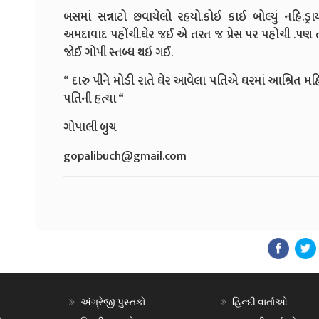
બસમાં સન્નાટો છવાયેલો રહયો.કોઈ કાઈ બોલ્યું નહિ.
અમદાવાદ પહોંચી.ઘેર જઈ એ તરત જ પ્રેસ પર પહોચી .પણ ત
જોઈ ગોપી સ્તબ્ધ થઇ ગઈ.
“ દારુ પીને મોડી રાતે ઘેર આવેલા પતિએ ઘરમાં આશ્રિત 
પતિની હત્યા “
ગોપાલી બુચ
gopalibuch@gmail.com
અંગ્રેજી પુસ્તકો
હિન્દી વાર્તાઓ