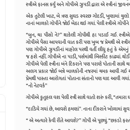
સ્ત્રીએ ફાનસ કર્યું અને ગોપીએ ઝુપડી દ્વારા એ સ્ત્રીનાં જીવનમા
એક તુટેલી ખાટ, બે ત્રણ સુઘડ સ્વરછ ગોદડી, ખુણામાં ચુલો
નાનાં બાળકો ગોપીને જોઈ બેઠા થઇ ગયાં. પેલી સ્ત્રીએ ગોપીન
“બુન, ચા પીસો ને?” થાકેલી ગોપીથી હા પડાઈ ગઈ. સ્ત્રીએ છ
ગોપીએ પૈસા આપવાની વાત કરી પણ ખુબ જ પ્રેમથી એ સ્ત્રીએ 
પણ ગોપીએ ઝુપડીનાં માહોલ પરથી વર્તી લીધુ હતું કે એમનું 
જ હશે નહીં. ગોપીએ ના પાડી, પર્સમાંથી બિસ્કીટ કાઢ્યાં. 
ગોપીએ પેલી સ્ત્રીના બંને દિકરાને પણ પરાણે પોતાની સાથે 
અલગ પ્રકાર જોઈ બન્ને બાળકોની નજરમાં ચમક આવી ગઈ એ 
પ્રેમથી પાસ્તા આરોગતાં પોતાના સંતાનો પણ યાદ આવી ગય
“નો નેટવર્ક”
ગોપીએ કુતુહલ વશ પેલી સ્ત્રી સાથે વાતો શરું કરી, “તમારા 
“દાડિયે ગયાં છે, આવશે હમણાં”. નાના દીકરાને ખોળામાં સુવાડત
“ એ અત્યારે કેવી રીતે આવશે?” ગોપી એ પૂછ્યું. “છકડો ફરત