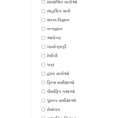
સામાજિક વાર્તાઓ
સાહસિક વાર્તા
માનવ વિજ્ઞાન
તત્વજ્ઞાન
આરોગ્ય
બાયોગ્રાફી
રેસીપી
પત્ર
હૉરર વાર્તાઓ
ફિલ્મ સમીક્ષાઓ
પૌરાણિક કથાઓ
પુસ્તક સમીક્ષાઓ
રોમાંચક