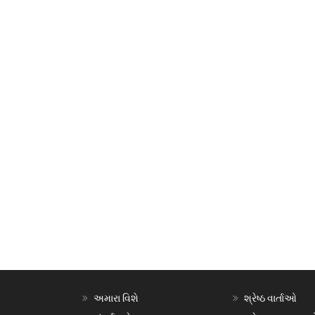
અમારા વિશે
શ્રેષ્ઠ વાર્તાઓ