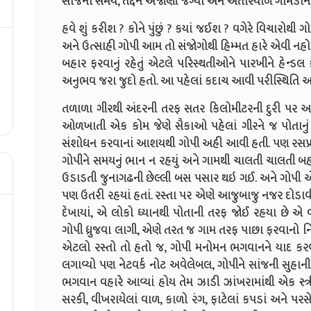
સાંજનો સમય, તદ્દન અજાણી જગ્યાં અને અંતરિયાળ ગામડાનો
હવે શું કરીશ ? કોને પુંછું ? કયાં જઈશ ? વગેરે વિચારોથી
અને ઉત્સાહી ગોપી આમ તો સંજોગોથી હિમ્મત હારે એવી નહોતી
બહાર ફરવાનું રહેતું એટલે પરિસ્થતીઓને પારખીને હેન્
અનુભવ જરા જુદો હતો. આ પહેલાં કદાચ આવી પરીસ્થિતિ 
તળાળા ગીરથી અંદરની તરફ સતર કિલોમીટરની દુરી પર આવે
ઓળખાતી એક કોમ જેણે સૈકાઓ પહેલાં ગીરને જ પોતાનું
સંશોધન કરવાનાં આશયથી ગોપી અહી આવી હતી. પણ રસપ્રદ
ગોપીને સમયનું ભાન ન રહયું અને ગામથી ચાલતી ચાલતી બ
ઉડાડતી જુનાગઢની છેલ્લી બસ પસાર થઇ ગઈ. અને ગોપી એ
પણ ઉતરી રહયાં હતાં. રસ્તા પર એણે આજુબાજુ નજર દોડાવી પણ 
દેખાયાં, એ લોકો ધ્યાનથી પોતાની તરફ જોઈ રહયા છે એ વ
ગોપી ધ્રુજવા લાગી, એણે તરત જ ગામ તરફ પાછા ફરવાનો નિર્
એટલો રસ્તો તો હતો જ, ગોપી મનોમન ભગવાનને યાદ કર
લગાવ્યો પણ નેટવર્ક નોટ અવેલેબલ, ગોપીને સાંજની સુહાની 
ભગવાન વહારે આવ્યાં હોય તેમ ઝાડી ઝાંખરામાંથી એક સ્
સરકી, વીખરાયેલાં વાળ, કાળો રંગ, ફાટેલાં કપડાં અને પ