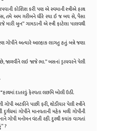
 આપવાની કોશિશ કરી પણ એ સ્વમાની સ્ત્રીએ હાથ
બસ, તમે અમ ગરીબને ધીરે રયા ઈ જ બવ સે, પૈસા
ે મારી બુન” ગામડાની એ સ્ત્રી ફાટેલા પાલવથી
 ગોપીને અત્યારે આલ્હાક લાગતુ હતું. બન્ને જણા
, જાળવીને લઇ જાજે ભા.” બસનાં ડ્રાયવરને પેલી
”
 “હાથમાં દાતરડું ફેરવતા લછમિ બોલી ઉઠી.
ગોપી અટકીને પાછી ફરી, થોડીવાર પેલી સ્ત્રીને
 દુર્ગંધમાં ગોપીને માનવતાની મહેક મળી ગોપીની
ોપી મનોમન વંદતી રહી. દુરથી કયાંક વાગતાં
ં” ?