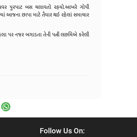
ડ્રાયવર પુરપાટ બસ ચલાવતો રહયો.આખરે ગોપી
્યાં આજના છાપા માટે તૈયાર થઇ રહેલાં સમાચાર
મહિલા પર નજર બગાડતા તેની પત્ની લછમિએ કરેલી
Follow Us On: