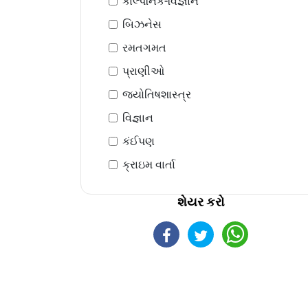
કાલ્પનિક-વિજ્ઞાન
બિઝનેસ
રમતગમત
પ્રાણીઓ
જ્યોતિષશાસ્ત્ર
વિજ્ઞાન
કંઈપણ
ક્રાઇમ વાર્તા
શેયર કરો