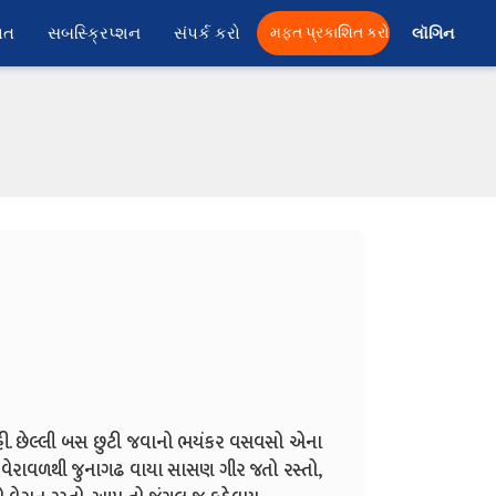
ાત
સબસ્ક્રિપ્શન
સંપર્ક કરો
મફત પ્રકાશિત કરો
લૉગિન 
હી. છેલ્લી બસ છુટી જવાનો ભયંકર વસવસો એના
ું. વેરાવળથી જુનાગઢ વાયા સાસણ ગીર જતો રસ્તો,