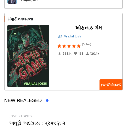
સંપૂર્ણ નવલકથા
ખોફનાક ગેમ
દ્વારા Vrajlal Joshi
(5.3m)
248.1k
168
120.4k
કુલ એપિસોડ્સ : 40
NEW REALESED
LOVE STORIES
અધૂરો અધ્યાય : પ્રકરણ ૨