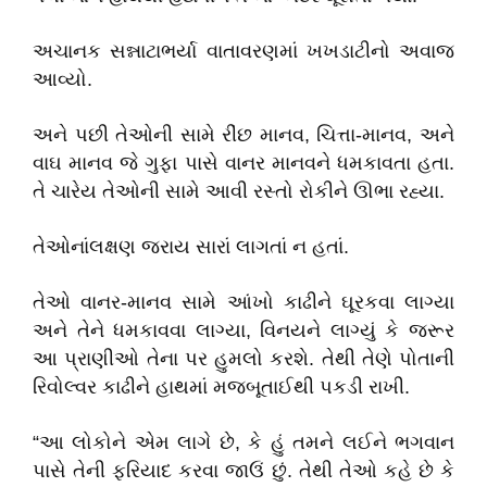
અચાનક સન્નાટાભર્યા વાતાવરણમાં ખખડાટીનો અવાજ
આવ્યો.
અને પછી તેઓની સામે રીંછ માનવ, ચિત્તા-માનવ, અને
વાઘ માનવ જે ગુફા પાસે વાનર માનવને ધમકાવતા હતા.
તે ચારેય તેઓની સામે આવી રસ્તો રોકીને ઊભા રહ્યા.
તેઓનાંલક્ષણ જરાય સારાં લાગતાં ન હતાં.
તેઓ વાનર-માનવ સામે આંખો કાઢીને ઘૂરકવા લાગ્યા
અને તેને ધમકાવવા લાગ્યા, વિનયને લાગ્યું કે જરૂર
આ પ્રાણીઓ તેના પર હુમલો કરશે. તેથી તેણે પોતાની
રિવોલ્વર કાઢીને હાથમાં મજબૂતાઈથી પકડી રાખી.
“આ લોકોને એમ લાગે છે, કે હું તમને લઈને ભગવાન
પાસે તેની ફરિયાદ કરવા જાઉં છું. તેથી તેઓ કહે છે કે