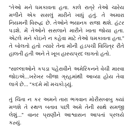
“તેઓ મને ધમકાવતા હતા. કાલે રાત્રે તેઓ ચારેય
મળીને એક સસલું મારીને ખાધું હતું. તે અમારા
નિયમની વિરુદ્ધ છે. તેઓને ભયાનક સજા થશે. હંટર
પડશે. મેં તેઓને સસલાને મારીને ખાતા જોયા હતા.
એટલે મને કોઇને ન કહેવા માટે તેઓ ધમકાવતા હતા.”
તે બોલતો હતો ત્યારે તેના મોંની હડપચી વિચિત્ર રીતે
હાલતી હતી અને તે ખૂબ હાસ્યપ્રદ લાગતો હતો.
“સાલ્લાઓને કપડા પહેરાવીને અમેરિકનને વેચી મારવા
જોઇએ...ખરેખર બીજા ગ્રહમાંથી આવ્યા હોય તેવા
લાગે છે... “કદમે મોં મચકોડ્યું.
તું ચિંતા ન કર અમને તારા ભગવાન મોરીસબાબુ ક્યાં
મળશે તે સ્થળ બતાવ પછી અમે તેની સાથે સમજી
લેશું...” વાનર પ્રાણીને આશ્વાસન આપતાં પ્રલયે
કહ્યું.