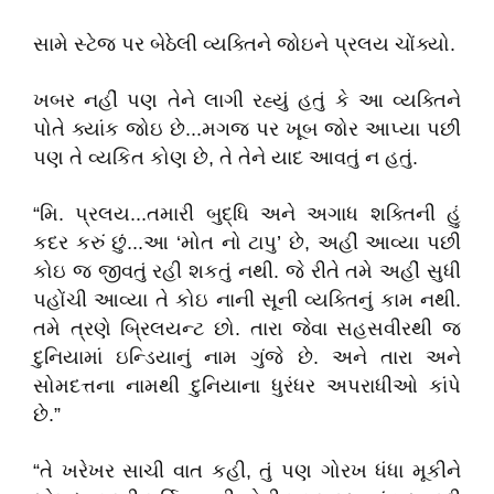
સામે સ્ટેજ પર બેઠેલી વ્યક્તિને જોઇને પ્રલય ચોંક્યો.
ખબર નહીં પણ તેને લાગી રહ્યું હતું કે આ વ્યક્તિને
પોતે ક્યાંક જોઇ છે...મગજ પર ખૂબ જોર આપ્યા પછી
પણ તે વ્યકિત કોણ છે, તે તેને યાદ આવતું ન હતું.
“મિ. પ્રલય...તમારી બુદ્ધિ અને અગાધ શક્તિની હું
કદર કરું છું...આ ‘મોત નો ટાપુ’ છે, અહીં આવ્યા પછી
કોઇ જ જીવતું રહી શકતું નથી. જે રીતે તમે અહીં સુધી
પહોંચી આવ્યા તે કોઇ નાની સૂની વ્યક્તિનું કામ નથી.
તમે ત્રણે બ્રિલયન્ટ છો. તારા જેવા સહસવીરથી જ
દુનિયામાં ઇન્ડિયાનું નામ ગુંજે છે. અને તારા અને
સોમદત્તના નામથી દુનિયાના ધુરંધર અપરાધીઓ કાંપે
છે.”
“તે ખરેખર સાચી વાત કહી, તું પણ ગોરખ ધંધા મૂકીને