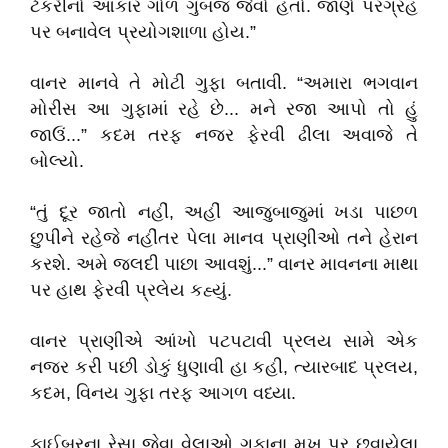
ટેકરીનો આકાર ગોળ ગુંબજ જેવો હતો. જાણે પરગ્રહ
પર બનાવેલ પ્રયોગશાળા હોય.”
વાનર માનવે તે મોટી ગુફા બતાવી. “અમારા ભગવાન
મોરીસ આ ગુફામાં રહે છે... મને રજા આપો તો હું
જાઉં...” કદમ તરફ નજર ફેરવી ઢીલા અવાજે તે
બોલ્યો.
“તું દૂર જાતો નહીં, અહીં આજુબાજુમાં ખડા પાછળ
છુપીને રહેજે નહીંતર પેલા માનવ પ્રાણીઓ તને હેરાન
કરશે. અમે જલદી પાછા આવશું...” વાનર માવનના માથા
પર હાથ ફેરવી પ્રલેય કહ્યું.
વાનર પ્રાણીએ આંખો પટપટાવી પ્રલય સામે એક
નજર કરી પછી ડોકું ધુણાવી હા કહી, ત્યારબાદ પ્રલય,
કદમ, વિનય ગુફા તરફ આગળ વધ્યા.
ફાઈબરના રેસા જેવા વેલાઓ ગુફાના મુખ પર છવાયેલા