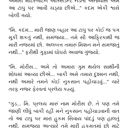
અમારી મોટરબોટને એક્સિડન્ટ નડતા અનાયાસે અમે
આ ટાપુ પર આવી ચડ્યા છીએ...” કદમ એકી શ્વસે
બોલી ગયો.
“મિ. કદમ... મારી જાણ બહાર આ ટાપુ પર કોઈ જ પગ
મૂકી શકતું નથી, સમજ્યા... તમે સૌ આફ્રિકાથી જ
મારી નજરમાં છો. અલબત્ત તમારું મિશન મને સમજાતું
નથી...” ફરીથી ગુફામાં ઘોઘરો અવાજ ગુંજ્યો.
“મિ. મોરીસ... અમે તો અમારા ગુમ થયેલ સાથીની
શોધમાં આવ્યા છીએ... બાકી અમે તમારા દુશ્મન નથી,
નથી અમારે તમને કોઈ નુકસાન પહોંચાડવું...” ચારે
તરફ નજર ફેરવતાં પ્રલેય કહ્યું.
“ગુડ... મિ. પ્રલય મારું નામ મોરીસ છે. તે પણ તમે
જાણી લીધું બાકી રહી મને નુકસાન પહોંચાડવાની વાત
તો આ ટાપુ પર મારા હુકમ સિવાય પાંદડું પણ હાલતું
નથી. સમજ્યા અત્યારે તમે મારી હકુમતમાં છો માટે