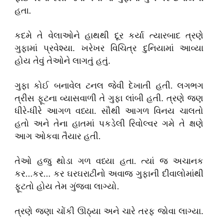
હતા.
કદમે તે વેલાઓને હાથથી દૂર કર્યા ત્યારબાદ ત્રણે
ગુફામાં પ્રવેશ્યા. ખરેખર વિચિત્ર દુનિયામાં આવ્યા
હોય તેવું તેઓને લાગતું હતું.
ગુફા કોઈ બનાવેલ ટનલ જેવી દેખાતી હતી. લગભગ
ત્રીસ ફૂટના વ્યાસવાળી તે ગુફા લાંબી હતી. ત્રણે જણ
ધીરે-ધીરે આગળ વધ્યા. સૌથી આગળ વિનય ચાલતો
હતો અને તેના હાતમાં પકડેલી રિવોલ્વર ગમે તે ક્ષણે
આગ ઓકવા તૈયાર હતી.
તેઓ હજુ થોડા ગળ વધ્યા હતા. ત્યાં જ અચાનક
કર...કર... કર ઘરઘરાટીનો અવાજ ગુફાની દીવાલોમાંથી
ફૂટતો હોય તેમ ગુંજવા લાગ્યો.
ત્રણે જણા ચોંકી ઊઠ્યા અને ચારે તરફ જોવા લાગ્યા.