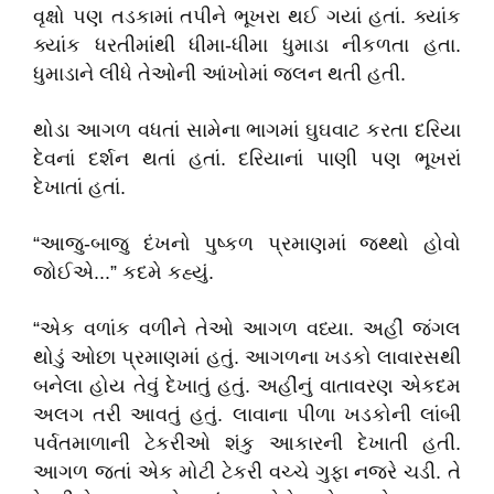
વૃક્ષો પણ તડકામાં તપીને ભૂખરા થઈ ગયાં હતાં. ક્યાંક
ક્યાંક ધરતીમાંથી ધીમા-ધીમા ધુમાડા નીકળતા હતા.
ધુમાડાને લીધે તેઓની આંખોમાં જલન થતી હતી.
થોડા આગળ વધતાં સામેના ભાગમાં ઘુઘવાટ કરતા દરિયા
દેવનાં દર્શન થતાં હતાં. દરિયાનાં પાણી પણ ભૂખરાં
દેખાતાં હતાં.
“આજુ-બાજુ દંખનો પુષ્કળ પ્રમાણમાં જથ્થો હોવો
જોઈએ...” કદમે કહ્યું.
“એક વળાંક વળીને તેઓ આગળ વધ્યા. અહીં જંગલ
થોડું ઓછા પ્રમાણમાં હતું. આગળના ખડકો લાવારસથી
બનેલા હોય તેવું દેખાતું હતું. અહીંનું વાતાવરણ એકદમ
અલગ તરી આવતું હતું. લાવાના પીળા ખડકોની લાંબી
પર્વતમાળાની ટેકરીઓ શંકુ આકારની દેખાતી હતી.
આગળ જતાં એક મોટી ટેકરી વચ્ચે ગુફા નજરે ચડી. તે