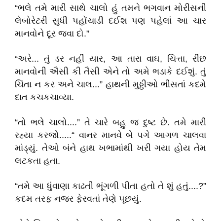
“ભલે તમે મારી સાથે ચાલો હું તમને ભગવાન મોરીસની
લેબોરેટરી સુધી પહોંચાડી દઈશ પણ પહેલાં આ ચાર
માનવોને દૂર જવા દો.”
“અરે... તું ડર નહીં યાર, આ તારા વાઘ, ચિત્તા, રીંછ
માનવોની ઐસી કી તૈસી એને તો અમે ભડાકે દઈશું. તું
ચિંતા ન કર અને ચાલ...” હાથની મુઠ્ઠીઓ ભીંસતાં કદમે
દાત કચકચાવ્યા.
“તો ભલે ચાલો....” તે ચારે બહુ જ દુષ્ટ છે. તમે મારી
રહ્યા કરજો.....“ વાનર માનવે બે પગે આગળ ચાલવા
માંડ્યું. તેઓ બંને હાથ ખભામાંથી ખરી ગયા હોય તેમ
લટકતા હતા.
“તમે આ ધુંવાણા કાઢતી ભૂંગળી પીતા હતો તે શું હતું....?”
કદમ તરફ નજર ફેરવતાં તેણે પૂછયું.