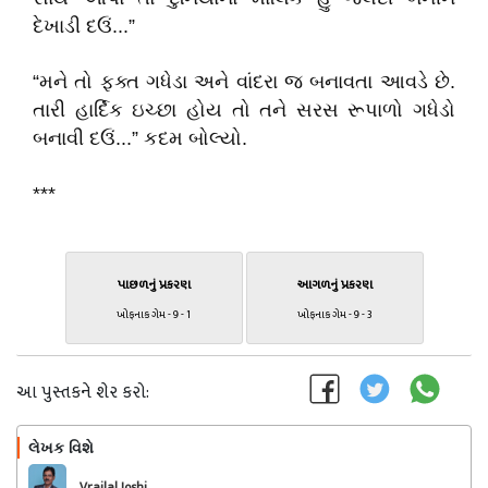
દેખાડી દઉં...”
“મને તો ફક્ત ગધેડા અને વાંદરા જ બનાવતા આવડે છે.
તારી હાર્દિક ઇચ્છા હોય તો તને સરસ રૂપાળો ગધેડો
બનાવી દઉં...” કદમ બોલ્યો.
***
પાછળનું પ્રકરણ
આગળનું પ્રકરણ
ખોફનાક ગેમ - 9 - 1
ખોફનાક ગેમ - 9 - 3
આ પુસ્તકને શેર કરો:
લેખક વિશે
અનુસરો
Vrajlal Joshi