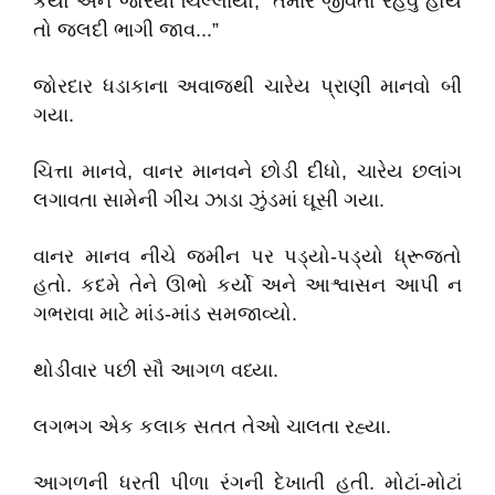
કર્યો અને જોરથી ચિલ્લાયો, “તમારે જીવતા રહેવું હોય
તો જલદી ભાગી જાવ...”
જોરદાર ધડાકાના અવાજથી ચારેય પ્રાણી માનવો બી
ગયા.
ચિત્તા માનવે, વાનર માનવને છોડી દીધો, ચારેય છલાંગ
લગાવતા સામેની ગીચ ઝાડા ઝુંડમાં ઘૂસી ગયા.
વાનર માનવ નીચે જમીન પર પડ્યો-પડ્યો ધ્રૂજતો
હતો. કદમે તેને ઊભો કર્યો અને આશ્વાસન આપી ન
ગભરાવા માટે માંડ-માંડ સમજાવ્યો.
થોડીવાર પછી સૌ આગળ વધ્યા.
લગભગ એક કલાક સતત તેઓ ચાલતા રહ્યા.
આગળની ધરતી પીળા રંગની દેખાતી હતી. મોટાં-મોટાં