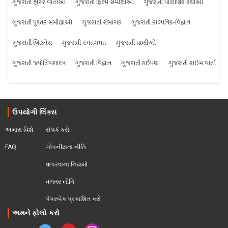
ગુજરાતી હૉરર વાર્તાઓ
ગુજરાતી ફિલ્મ સમીક્ષાઓ
ગુજરાતી પૌરાણિક કથાઓ
ગુજરાતી પુસ્તક સમીક્ષાઓ
ગુજરાતી રોમાંચક
ગુજરાતી કાલ્પનિક-વિજ્ઞાન
ગુજરાતી બિઝનેસ
ગુજરાતી રમતગમત
ગુજરાતી પ્રાણીઓ
ગુજરાતી જ્યોતિષશાસ્ત્ર
ગુજરાતી વિજ્ઞાન
ગુજરાતી કંઈપણ
ગુજરાતી ક્રાઇમ વાર્તા
ઉપયોગી લિંક્સ
અમારા વિશે
સંપર્ક કરો
FAQ
ગોપનીયતા નીતિ
વાપરવાના નિયમો 
વળતર નીતિ
પેપરબેક પ્રકાશિત કરો
અમને ફોલો કરો