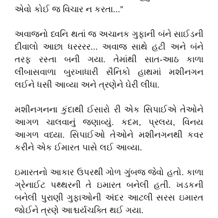
એવો કોઈ જ વિચાર ન કરતા...”
અવાજનો ધ્વનિ થતાં જ અચાનક ગુફાની બંને સાઈડની
દીવાલો આછા ધરરરર... અવાજ સાથે હટી અને બંને
તરફ રસ્તા બની ગયા. તેમાંથી સાત-આઠ કાળા
લીંબાસવાળા બુરખાધારી સૈનિકો હાથમાં મશીનગન
લઈને ધસી આવ્યા અને ત્રણેને ઘેરી લીધા.
મશીનગનના કુંદાથી ઈસારો રી એક સિપાઈએ તેઓને
આગળ ચાલવાનું જણાવ્યું. કદમ, પ્રલય, વિનય
આગળ વધ્યા. સિપાઈઓ તેઓને મશીનગનથી કવર
કરીને એક ઈમારત પાસે લઈ આવ્યા.
ઇમારતનો આકાર ઉપરથી ગોળ ગુંબજ જેવો હતો. કાળા
ગ્રેનાઈટ પથ્થરની તે ઇમારત બનેલી હતી. ખડકની
બનેલી પુરાણી ગુફાઓની અંદર આટલી સરસ ઇમારત
જોઈને ત્રણે આશ્ચર્યચક્તિ થઈ ગયા.