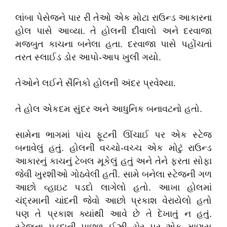
લાંબા પેસેજને પાર રી તેઓ એક મોટા રાઉન્ડ આકારના
હોલ પાસે આવ્યા. તે હોલની દીવાલો અને દરવાજા
મજબુત કાચના બનેલા હતા. દરવાજા પાસે પહોંચતાં
તરત સ્લાઈડ ડોર આપો-આપ ખુલી ગયો.
તેઓને લઈને સૈનિકો હોલની અંદર પ્રવેશ્યા.
તે હોલ એકદમ સુંદર અને આધુનિક બનાવટનો હતો.
સામેના ભાગમાં પાંચ ફૂટની ઊંચાઈ પર એક સ્ટેજ
બનાવેલું હતું. હોલની વચ્ચો-વચ્ચ એક મોટું રાઉન્ડ
આકારનું કાચનું ટેબલ મૂકેલું હતું અને તેને ફરતા સોફા
જેવી ખુરશીઓ ગોઠવેલી હતી. સામે બનેલા સ્ટેજની ગળ
આછો વ્હાઇટ પડદો લાગેલો હતો. આખા હોલમાં
ચંદ્રમાની ચાંદની જેવો આછો પ્રકાશ વેરાયેલો હતો
પણ તે પ્રકાશ ક્યાંથી આવે છે તે દેખાતું ન હતું.