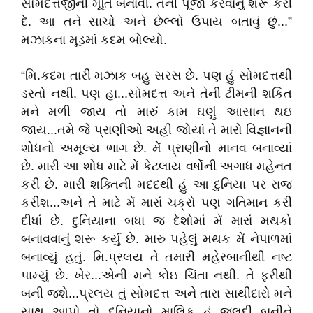
સોમદત્તજીની મૂર્તિ બનાવી. તેની પૂજા કરવાનું શરૂ કરી
દે. આ તને સાચો અને છેલ્લો ઉપાય બતાવું છું...”
મઝાકના મૂડમાં કદમ બોલ્યો.
“મિ.કદમ તારી મઝાક બહુ સરસ છે. પણ હું સોમદત્તથી
ડરતો નથી. પણ હા...સોમદત્ત અને તેની ટીમની શકિત
મને મળી જાય તો મારું કામ ઘણું આસાન થઇ
જાય...તમે જે પ્રાણીઓ અહીં જોયાં તે મારો વિજ્ઞાનની
શોધનો અમૂલ્ય ભાગ છે. મેં પ્રાણીનો માનવ બનાવ્યાં
છે. મારી આ શોધ માટે મેં કેટલાય વર્ષોની અગાધ મહેનત
કરી છે. મારી શક્તિની મદદથી હું આ દુનિયા પર રાજ
કરીશ...અને તે માટે મેં મારાં ચક્રો પણ ગતિમાન કરી
દીધાં છે. દુનિયાના બધા જ દેશોમાં મેં મારાં મથકો
બનાવવાનું શરૂ કર્યું છે. મારુ પહેલું મથક મેં નેપાળમાં
બનાવ્યું હતું. મિ.પ્રલય તે તમારી મહેરબાનીથી નષ્ટ
પામ્યું છે. ખેર...એની મને કોઇ ચિંતા નથી. તે ફરીથી
બની જશે...પ્રલય તું સોમદત્ત અને તારા સાથીદારો મને
સાથ આપો તો દુનિયાનો માલિક હું જલદી બનીને