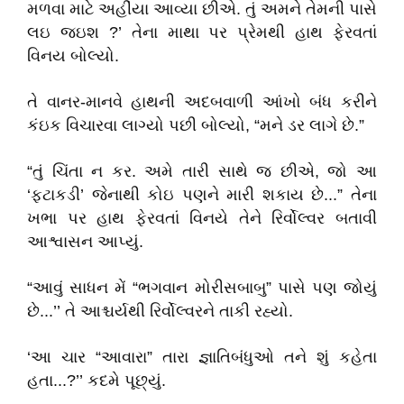
મળવા માટે અહીંયા આવ્યા છીએ. તું અમને તેમની પાસે
લઇ જઇશ ?’ તેના માથા પર પ્રેમથી હાથ ફેરવતાં
વિનય બોલ્યો.
તે વાનર-માનવે હાથની અદબવાળી આંખો બંધ કરીને
કંઇક વિચારવા લાગ્યો પછી બોલ્યો, “મને ડર લાગે છે.”
“તું ચિંતા ન કર. અમે તારી સાથે જ છીએ, જો આ
‘ફટાકડી’ જેનાથી કોઇ પણને મારી શકાય છે...” તેના
ખભા પર હાથ ફેરવતાં વિનયે તેને રિર્વોલ્વર બતાવી
આશ્વાસન આપ્યું.
“આવું સાધન મેં “ભગવાન મોરીસબાબુ” પાસે પણ જોયું
છે...’’ તે આશ્ચર્યથી રિર્વોલ્વરને તાકી રહ્યો.
‘આ ચાર “આવારા” તારા જ્ઞાતિબંધુઓ તને શું કહેતા
હતા...?’’ કદમે પૂછ્યું.