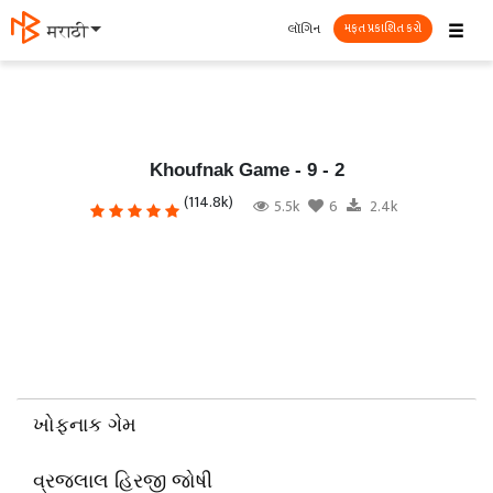
☰
લૉગિન
தமிழ்
મફત પ્રકાશિત કરો
Khoufnak Game - 9 - 2
(114.8k)
5.5k
6
2.4k
ખોફનાક ગેમ
વ્રજલાલ હિરજી જોષી