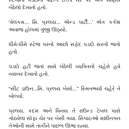
સ્ટેજના પડદાની પાછળ ઈઝી ચેર પર એક માણસ
બેઠેલો દેખાતો હતો.
‘વેલકમ... મિ. પ્રલય... એન્ડ પાર્ટી...’ એક કર્કશ
અવાજ હોલમાં ગુંજી ઊઠ્યો.
ધીમે-ધીમે સ્ટેજ પરનો આછો સફેદ પડદો સરતો જતો
હતો.
પડદો હટી જતાં સામે બેઠેલી વ્યક્તિનો ચહેરો હવે
બરાબર દેખાતો હતો.
“સીટ ડાઉન...મિ. પ્રલય બેસો...” સ્મિતભર્યા ચહેરે તે
બોલ્યો.
પ્રલય, કદમ અને વિનય તે રાઉન્ડ ટેબલ પાસે
ગોઠવેલા સોફા ચેર પર બેસી ગયા. સિપાઇઓ મશીનગન
તેઓની સામે તાકીને પાછળ ઊભા રહ્યા.