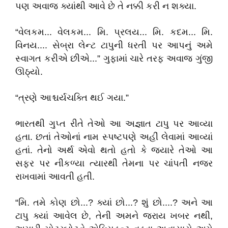
પણ અવાજ ક્યાંથી આવે છે તે નક્કી કરી ન શક્યા.
“વેલકમ... વેલકમ... મિ. પ્રલય... મિ. કદમ... મિ.
વિનય.... સેબ્રા લેન્ટ ટાપુની ધરતી પર આપનું અમે
સ્વાગત કરીએ છીએ...” ગુફામાં ચારે તરફ અવાજ ગુંજી
ઊઠ્યો.
“ત્રણે આશ્ચર્યચક્તિ થઈ ગયા.”
ભારતથી ગુપ્ત રીતે તેઓ આ અજ્ઞાત ટાપુ પર આવ્યા
હતા. છતાં તેઓનાં નામ સ્પષ્ટપણે અહીં લેવામાં આવ્યાં
હતાં. તેનો અર્થ એવો થતો હતો કે જ્યારે તેઓ આ
સફર પર નીકળ્યા ત્યારથી તેમના પર ચાંપતી નજર
રાખવામાં આવતી હતી.
“મિ. તમે કોણ છો...? ક્યાં છો...? શું છો....? અને આ
ટાપુ ક્યાં આવેલ છે, તેની અમને જરાય ખબર નથી,