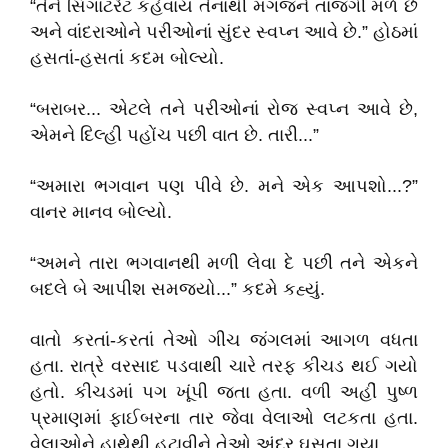
“તેને સિગાટરેટ કહેવાય તેનાથી મગજને તાજગી મળે છે
અને વાંદરાઓને પરીઓનાં સુંદર સ્વપ્ન આવે છે.” હોઠમાં
હસતાં-હસતાં કદમ બોલ્યો.
“બરાબર... એટલે તને પરીઓનાં રોજ સ્વપ્ન આવે છે,
એમને દિલ્હી પહોંચ પછી વાત છે. તારી...”
“અમારા ભગવાન પણ પીવે છે. મને એક આપશો...?”
વાનર માનવ બોલ્યો.
“અમને તારા ભગવાનથી મળી લેવા દે પછી તને એકને
બદલે બે આપીશ સમજ્યો...” કદમે કહ્યું.
વાતો કરતાં-કરતાં તેઓ ગીચ જંગલમાં આગળ વધતા
હતા. રાત્રે વરસાદ પડવાથી ચારે તરફ કીચડ થઈ ગયો
હતો. કીચડમાં પગ ખૂંપી જતા હતા. વળી અહીં પુષ્ળ
પ્રમાણમાં ફાઈબરના તાર જેવા વેલાઓ લટકતા હતા.
વેલાઓને હાથેથી હટાવીને તેઓ અંદર ઘૂસતા ગયા.