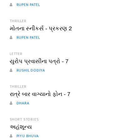
RUPEN PATEL
THRILLER
મોતના સ્નીકર્સ - પ્રકરણ 2
RUPEN PATEL
LETTER
યુરોપ પ્રવાસીના પત્રો - 7
RUSHIL DODIYA
THRILLER
રાત્રે બાર વાગ્યાનો ફોન - 7
DHARA
SHORT STORIES
અહંશૂન્ય
PIYU BHUVA