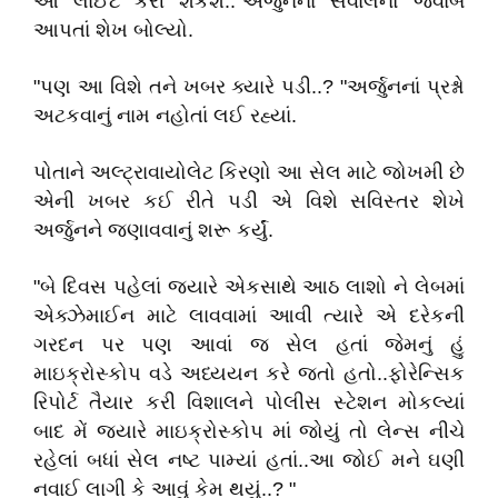
આ લાઈટ કરી શકશે.."અર્જુનનાં સવાલનો જવાબ
આપતાં શેખ બોલ્યો.
"પણ આ વિશે તને ખબર ક્યારે પડી..? "અર્જુનનાં પ્રશ્નો
અટકવાનું નામ નહોતાં લઈ રહ્યાં.
પોતાને અલ્ટ્રાવાયોલેટ કિરણો આ સેલ માટે જોખમી છે
એની ખબર કઈ રીતે પડી એ વિશે સવિસ્તર શેખે
અર્જુનને જણાવવાનું શરૂ કર્યું.
"બે દિવસ પહેલાં જ્યારે એકસાથે આઠ લાશો ને લેબમાં
એક્ઝેમાઈન માટે લાવવામાં આવી ત્યારે એ દરેકની
ગરદન પર પણ આવાં જ સેલ હતાં જેમનું હું
માઇક્રોસ્કોપ વડે અધ્યયન કરે જતો હતો..ફોરેન્સિક
રિપોર્ટ તૈયાર કરી વિશાલને પોલીસ સ્ટેશન મોકલ્યાં
બાદ મેં જ્યારે માઇક્રોસ્કોપ માં જોયું તો લેન્સ નીચે
રહેલાં બધાં સેલ નષ્ટ પામ્યાં હતાં..આ જોઈ મને ઘણી
નવાઈ લાગી કે આવું કેમ થયું..? "