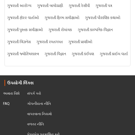
ગુજરાતી આરોગ્ય
ગુજરાતી બાયોગ્રાફી
ગુજરાતી રેસીપી
ગુજરાતી પત્ર
ગુજરાતી હૉરર વાર્તાઓ
ગુજરાતી ફિલ્મ સમીક્ષાઓ
ગુજરાતી પૌરાણિક કથાઓ
ગુજરાતી પુસ્તક સમીક્ષાઓ
ગુજરાતી રોમાંચક
ગુજરાતી કાલ્પનિક-વિજ્ઞાન
ગુજરાતી બિઝનેસ
ગુજરાતી રમતગમત
ગુજરાતી પ્રાણીઓ
ગુજરાતી જ્યોતિષશાસ્ત્ર
ગુજરાતી વિજ્ઞાન
ગુજરાતી કંઈપણ
ગુજરાતી ક્રાઇમ વાર્તા
ઉપયોગી લિંક્સ
અમારા વિશે
સંપર્ક કરો
FAQ
ગોપનીયતા નીતિ
વાપરવાના નિયમો 
વળતર નીતિ
પેપરબેક પ્રકાશિત કરો