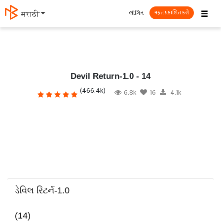
☰
લૉગિન
தமிழ்
મફત પ્રકાશિત કરો
Devil Return-1.0 - 14
(466.4k)
6.8k
16
4.1k
ડેવિલ રિટર્ન-1.0
(14)