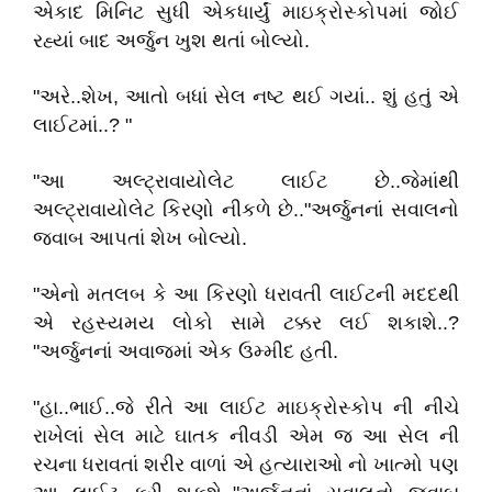
એકાદ મિનિટ સુધી એકધાર્યું માઇક્રોસ્કોપમાં જોઈ
રહ્યાં બાદ અર્જુન ખુશ થતાં બોલ્યો.
"અરે..શેખ, આતો બધાં સેલ નષ્ટ થઈ ગયાં.. શું હતું એ
લાઈટમાં..? "
"આ અલ્ટ્રાવાયોલેટ લાઈટ છે..જેમાંથી
અલ્ટ્રાવાયોલેટ કિરણો નીકળે છે.."અર્જુનનાં સવાલનો
જવાબ આપતાં શેખ બોલ્યો.
"એનો મતલબ કે આ કિરણો ધરાવતી લાઈટની મદદથી
એ રહસ્યમય લોકો સામે ટક્કર લઈ શકાશે..?
"અર્જુનનાં અવાજમાં એક ઉમ્મીદ હતી.
"હા..ભાઈ..જે રીતે આ લાઈટ માઇક્રોસ્કોપ ની નીચે
રાખેલાં સેલ માટે ઘાતક નીવડી એમ જ આ સેલ ની
રચના ધરાવતાં શરીર વાળાં એ હત્યારાઓ નો ખાત્મો પણ