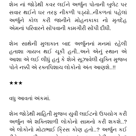
શેખ નાં જોડેથી કવર લઈને અર્જુન પોતાની બુલેટ પર
સવાર થઈને ઘર તરફ નીકળી પડ્યો..નીકળતાં પહેલાં
અર્જુને કોલ કરી જાનીને મોહનકાકા નો મૃતદેહ
એમનાં પરિવારને સોંપવાની કામગીરી સોંપી દીધી.
શેખ સાથેની મુલાકાત બાદ અર્જુનનાં મનમાં રહેલી
હતાશા ગાયબ થઈ ચૂકી હતી..અને એનું સ્થાન એ
આશા એ લઈ લીધું હતું કે શેખે સૂઝાવેલી યુક્તિ મુજબ
પોતે નક્કી એ રક્તપિશાચ લોકોનો અંત આણશે..!!
★★★
વધુ આવતાં અંકમાં.
શેખ જોડેથી માહિતી મુજબ યુવી લાઈટનો ઉપયોગ કરી
અર્જુન એ શક્તિશાળી લોકોનો સામનો કરી શકશે..?
એ લોકોનો મોટાભાઈ ક્રિસ કોણ હતો..? અર્જુન કઈ