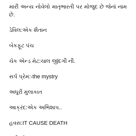
મારી અન્ય નોવેલો માતૃભારતી પર મોજુદ છે જેનાં નામ
છે.
ડેવિલ:એક શૈતાન
બેકફૂટ પંચ
ચેક એન્ડ મેટ:ચાલ જીંદગી ની.
સર્પ પ્રેમ:-the mystry
અધૂરી મુલાકાત
આક્રંદ:એક અભિશાપ..
હવસ:IT CAUSE DEATH