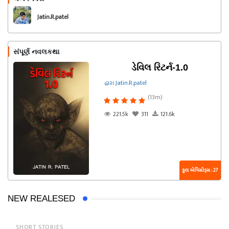
અનુસરો
Jatin.R.patel
સંપૂર્ણ નવલકથા
ડેવિલ રિટર્ન-1.0
દ્વારા Jatin.R.patel
(13m)
221.5k
311
121.6k
કુલ એપિસોડ્સ : 27
NEW REALESED
SHORT STORIES