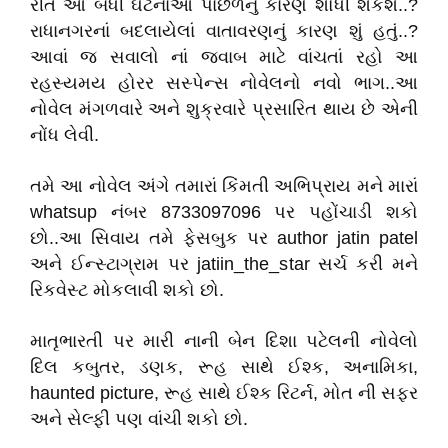
રીતે આ બધી ઘટનાઓ પાછળનું કારણ શોધી શકશે..?
રાધાનગરનાં બદલાયેલાં વાતાવરણનું કારણ શું હતું..?
આવાં જ સવાલો નાં જવાબ માટે વાંચતાં રહો આ
રહસ્યમય હોરર સસ્પેન્સ નોવેલનો નવો ભાગ..આ
નોવેલ મંગળવારે અને શુક્રવારે પ્રસારિત થાય છે એની
નોંધ લેવી.
તમે આ નોવેલ અંગે તમારાં કિંમતી અભિપ્રાય મને મારાં
whatsup નંબર 8733097096 પર પહોંચાડી શકો
છો..આ સિવાય તમે ફેસબુક પર author jatin patel
અને ઈન્સ્ટાગ્રામ પર jatiin_the_star સર્ચ કરી મને
રિકવેસ્ટ મોકલાવી શકો છો.
માતૃભારતી પર મારી નાની બેન દિશા પટેલની નોવેલો
દિલ કબુતર, ડણક, રૂહ સાથે ઈશ્ક, અનામિકા,
haunted picture, રૂહ સાથે ઈશ્ક રિટર્ન, મોત ની સફર
અને સેલ્ફી પણ વાંચી શકો છો.