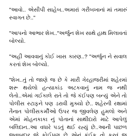
"આવો.. એસીપી સાહેબ..અમારાં ગરીબખાનાં માં તમારું
સ્વાગત છે.."
"આપનો આભાર શેખ.."અર્જુન શેખ સાથે હાથ મિલાવતાં
બોલ્યો.
"અહીં આવવાનું કોઈ ખાસ કારણ..? "અર્જુન ને સવાલ
કરતાં શેખ બોલ્યો.
"શેખ..તું તો જાણે જ છે કે મારી ગેરહાજરીમાં શહેરમાં
શરૂ થયેલો હત્યાકાંડ અટકવાનું નામ જ નથી
લેતો..એમાં ગઈકાલે રાતે તો જે કંઈપણ બન્યું એને તો
પોલીસ સ્ટાફને પણ ડરાવી મુક્યો છે.. શહેરની રક્ષામાં
તૈનાત પોલીસકર્મીઓ ઉપર જ જીવલેણ હુમલો અને
એમાં મોહનકાકા નું પોતાનાં સાથીદારો માટે આપેલું
બલિદાન..આ વધારે પડતું થઈ રહ્યું છે..આની પાછળ
જવાબદાર જે કોઈપણ છે એનું કંઈક તો કરવું જ