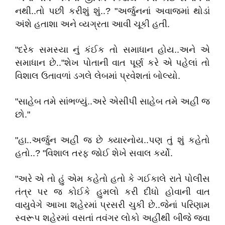
નથી..તો પછી કરીશું શું..? "અર્જુનનાં અવાજમાં થોડાં
અંશે હતાશા અને વ્યગ્રતા આવી ચૂકી હતી.
"દરેક સમસ્યા નું કંઈક તો સમાધાન હોય..અને એ
સમાધાન છે.."શેખ પોતાની વાત પૂર્ણ કરે એ પહેલાં તો
વિશાલ ઉતાવળાં ડગલે લેબમાં પ્રવેશતાં બોલ્યો.
"સાહેબ તમે સાંભળ્યું..અરે એસીપી સાહેબ તમે અહીં જ
છો."
"હા..અર્જુન અહીં જ છે ક્યારનોય..પણ તું શું કહેતો
હતો..? "વિશાલ તરફ જોઈ શેખે સવાલ કર્યો.
"અરે એ તો હું એમ કહેતો હતો કે ગઈકાલે રાતે પોલીસ
તંત્ર પર જ કોઈકે હુમલો કરી દીધો હોવાની વાત
વાયુવેગે આખા શહેરમાં પ્રસરી ચુકી છે..જેનાં પરિણામ
સ્વરૂપ શહેરમાં વસતાં તવંગર લોકો અહીંથી બીજે જવા