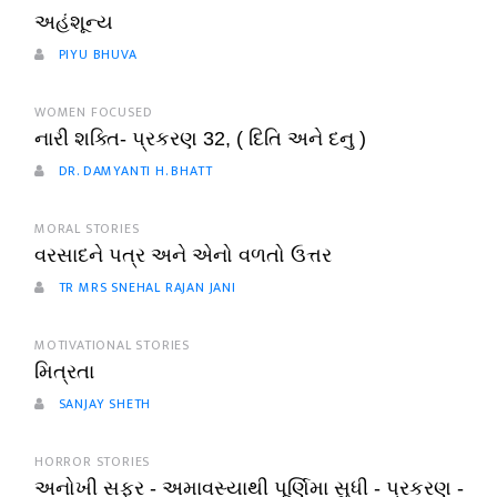
અહંશૂન્ય
PIYU BHUVA
WOMEN FOCUSED
નારી શક્તિ- પ્રકરણ 32, ( દિતિ અને દનુ )
DR. DAMYANTI H. BHATT
MORAL STORIES
વરસાદને પત્ર અને એનો વળતો ઉત્તર
TR MRS SNEHAL RAJAN JANI
MOTIVATIONAL STORIES
મિત્રતા
SANJAY SHETH
HORROR STORIES
અનોખી સફર - અમાવસ્યાથી પૂર્ણિમા સુધી - પ્રકરણ -