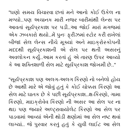
"ઘણો સમય વિચારવા છતાં મને આનો કોઈ ઉકેલ ના
મળ્યો..પણ અચાનક મારી નજર બારીમાંથી લેન્સ પર
આવતાં સૂર્યપ્રકાશ પર પડી..આ જોઈ મારાં મગજમાં
એક ઝબકારો થયો..મેં પુનઃ ફ્રીઝમાં સ્ટોર કરી રાખેલાં
બીજાં સેલ લેન્સ નીચે મૂક્યાં અને માઇક્રોસ્કોપની
મદદથી સૂર્યપ્રકાશની એ સેલ પર થતી અસરનું
અવલોકન કર્યું..આમ કરતાં હું એ તારણ ઉપર આવ્યો
કે આ શક્તિશાળી સેલ માટે સૂર્યપ્રકાશ જોખમી છે.."
"સૂર્યપ્રકાશ પણ અલગ-અલગ કિરણો નો બનેલો હોય
છે આથી મારે એ જોવું હતું કે કોઈ ચોક્કસ કિરણો આ
સેલ માટે ઘાતક છે કે પછી સૂર્યપ્રકાશ..ક્ષ-કિરણો, ગામા
કિરણો, માઇક્રોવેવ કિરણો ની અસર આ સેલ પર ના
થઇ પણ જ્યારે અલ્ટ્રાવાયોલેટ કિરણો આ સેલ પર
પાડવામાં આવ્યાં એની થોડી ક્ષણોમાં આ સેલ નષ્ટ થવાં
લાગ્યાં.. જે પુરવાર કરતું હતું કે યુવી લાઈટ આ સેલ