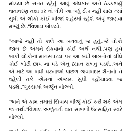
માંડયા છે..સતત રહેતું આવું અંધકાર અને ઠંડકભર્યું
વાતાવરણ તથા ડર નાં લીધે આ બધું ઠીક નહીં થાય ત્યાં
સુધી એ લોકો કોઈ બીજાં શહેરમાં રહેશે એવું જાણવા
મળ્યું છે.."વિશાલ બોલ્યો.
"આજે નહીં તો કાલે આ બનવાનું જ હતું..જે લોકો
જાય છે એમને રોકવાનો કોઈ અર્થ નથી..પણ હવે
બાકી લોકોનાં માનસપટલ પર આ બધી બાબતોનાં લીધે
કોઈ ખોટી છાપ ના પડે એનું ધ્યાન રાખવું પડશે..અને
એ માટે આ બધી ઘટનાઓ પાછળ જવાબદાર શૈતાનો ને
વહેલી તકે એમનાં અંજામ સુધી પહોંચાડવા જ
પડશે.."ગુસ્સામાં અર્જુન બોલ્યો.
"અને એ કામ તમારાં સિવાય બીજું કોઈ કરી શકે એમ
જ નથી."વિશાલ અર્જુનની વાત સાંભળી ઉત્સાહિત સ્વરે
બોલ્યો.