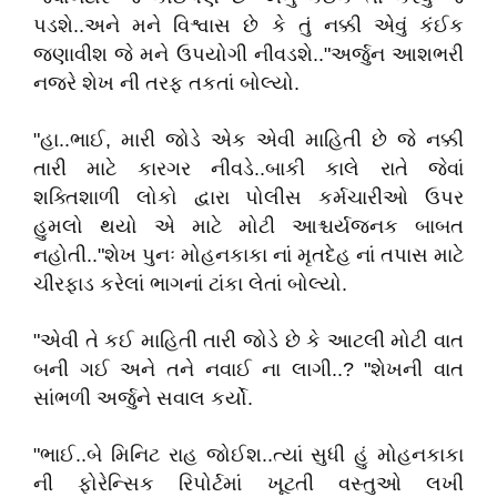
પડશે..અને મને વિશ્વાસ છે કે તું નક્કી એવું કંઈક
જણાવીશ જે મને ઉપયોગી નીવડશે.."અર્જુન આશભરી
નજરે શેખ ની તરફ તકતાં બોલ્યો.
"હા..ભાઈ, મારી જોડે એક એવી માહિતી છે જે નક્કી
તારી માટે કારગર નીવડે..બાકી કાલે રાતે જેવાં
શક્તિશાળી લોકો દ્વારા પોલીસ કર્મચારીઓ ઉપર
હુમલો થયો એ માટે મોટી આશ્ચર્યજનક બાબત
નહોતી.."શેખ પુનઃ મોહનકાકા નાં મૃતદેહ નાં તપાસ માટે
ચીરફાડ કરેલાં ભાગનાં ટાંકા લેતાં બોલ્યો.
"એવી તે કઈ માહિતી તારી જોડે છે કે આટલી મોટી વાત
બની ગઈ અને તને નવાઈ ના લાગી..? "શેખની વાત
સાંભળી અર્જુને સવાલ કર્યો.
"ભાઈ..બે મિનિટ રાહ જોઈશ..ત્યાં સુધી હું મોહનકાકા
ની ફોરેન્સિક રિપોર્ટમાં ખૂટતી વસ્તુઓ લખી