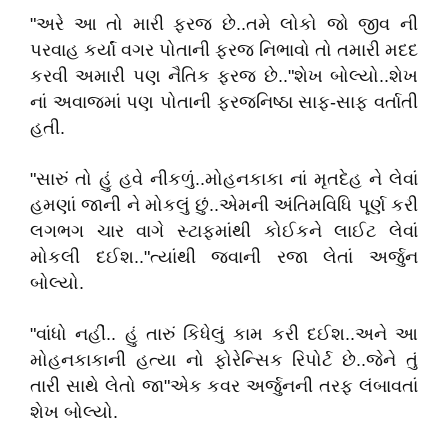
"અરે આ તો મારી ફરજ છે..તમે લોકો જો જીવ ની
પરવાહ કર્યાં વગર પોતાની ફરજ નિભાવો તો તમારી મદદ
કરવી અમારી પણ નૈતિક ફરજ છે.."શેખ બોલ્યો..શેખ
નાં અવાજમાં પણ પોતાની ફરજનિષ્ઠા સાફ-સાફ વર્તાતી
હતી.
"સારું તો હું હવે નીકળું..મોહનકાકા નાં મૃતદેહ ને લેવાં
હમણાં જાની ને મોકલું છું..એમની અંતિમવિધિ પૂર્ણ કરી
લગભગ ચાર વાગે સ્ટાફમાંથી કોઈકને લાઈટ લેવાં
મોકલી દઈશ.."ત્યાંથી જવાની રજા લેતાં અર્જુન
બોલ્યો.
"વાંધો નહીં.. હું તારું કિધેલું કામ કરી દઈશ..અને આ
મોહનકાકાની હત્યા નો ફોરેન્સિક રિપોર્ટ છે..જેને તું
તારી સાથે લેતો જા"એક કવર અર્જુનની તરફ લંબાવતાં
શેખ બોલ્યો.