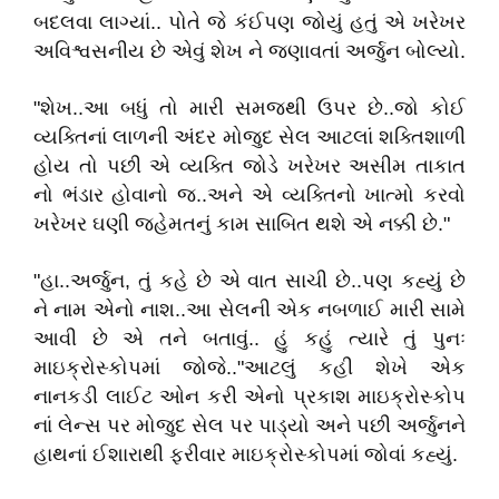
બદલવા લાગ્યાં.. પોતે જે કંઈપણ જોયું હતું એ ખરેખર
અવિશ્વસનીય છે એવું શેખ ને જણાવતાં અર્જુન બોલ્યો.
"શેખ..આ બધું તો મારી સમજથી ઉપર છે..જો કોઈ
વ્યક્તિનાં લાળની અંદર મોજુદ સેલ આટલાં શક્તિશાળી
હોય તો પછી એ વ્યક્તિ જોડે ખરેખર અસીમ તાકાત
નો ભંડાર હોવાનો જ..અને એ વ્યક્તિનો ખાત્મો કરવો
ખરેખર ઘણી જહેમતનું કામ સાબિત થશે એ નક્કી છે."
"હા..અર્જુન, તું કહે છે એ વાત સાચી છે..પણ કહ્યું છે
ને નામ એનો નાશ..આ સેલની એક નબળાઈ મારી સામે
આવી છે એ તને બતાવું.. હું કહું ત્યારે તું પુનઃ
માઇક્રોસ્કોપમાં જોજે.."આટલું કહી શેખે એક
નાનકડી લાઈટ ઓન કરી એનો પ્રકાશ માઇક્રોસ્કોપ
નાં લેન્સ પર મોજુદ સેલ પર પાડ્યો અને પછી અર્જુનને
હાથનાં ઈશારાથી ફરીવાર માઇક્રોસ્કોપમાં જોવાં કહ્યું.