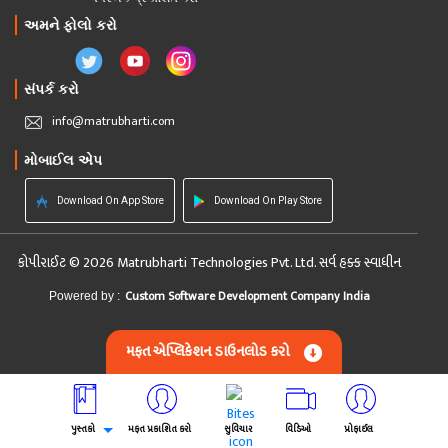
અમને ફોલો કરો
સંપર્ક કરો
info@matrubharti.com
મોબાઈલ એપ
Download On App Store
Download On Play Store
કોપીરાઈટ © 2026 Matrubharti Technologies Pvt. Ltd. સર્વ હક્ક સ્વાધીન
Custom Software Development Company India
Powered by :
મફત એપ્લિકેશન ડાઉનલોડ કરો
પુસ્તકો
મફત પ્રકાશિત કરો
સુવિચાર
વિડિઓ
પ્રોફાઈલ