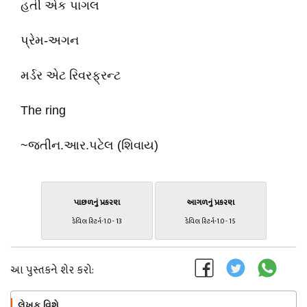
હતી એક પાગલ
પ્રેમ-અગન
મર્ડર એટ રિવરફ્રન્ટ
The ring
~જતીન.આર.પટેલ (શિવાય)
પાછળનું પ્રકરણ
આગળનું પ્રકરણ
ડેવિલ રિટર્ન-1.0 - 13
ડેવિલ રિટર્ન-1.0 - 15
આ પુસ્તકને શેર કરો:
લેખક વિશે