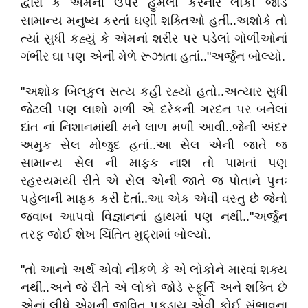
દ્વારા કે એમની ઉપર હુમલો કરનાર લોકો જોડે
સામાન્ય મનુષ્ય કરતાં ઘણી શક્તિઓ હતી..અશોકે તો
ત્યાં સુધી કહ્યું કે એમનાં શરીર પર પડેલાં ગોળીઓનાં
ગંભીર ઘા પણ એની મેળે રૂઝાતા હતાં.."અર્જુન બોલ્યો.
"અશોક બિલકુલ સત્ય કહી રહ્યો હતો..અત્યાર સુધી
જેટલી પણ લાશો મળી એ દરેકની ગરદન પર બનેલાં
દાંત નાં નિશાનમાંથી મને લાળ મળી આવી..જેની અંદર
અમુક સેલ મોજુદ હતાં..આ સેલ એની જાતે જ
સામાન્ય સેલ ની માફક નાશ તો પામતાં પણ
રહસ્યમયી રીતે એ સેલ એની જાતે જ પોતાને પુનઃ
પહેલાની માફક કરી દેતાં..આ એક એવી વસ્તુ છે જેનો
જવાબ આપવો વિજ્ઞાનનાં હાથમાં પણ નથી.."અર્જુન
તરફ જોઈ શેખ ચિંતિત મુદ્રામાં બોલ્યો.
"તો આનો અર્થ એવો નીકળે કે એ લોકોને મારવાં શક્ય
નથી..અને જે રીતે એ લોકો જોડે સ્ફૂર્તિ અને શક્તિ છે
એનાં લીધે એમની જીવિત પકડાય એવી કોઈ સંભાવના