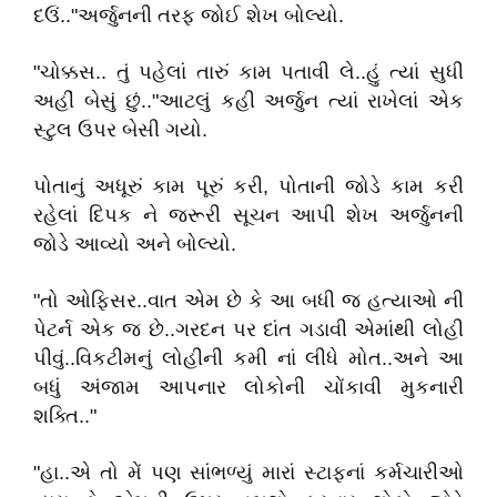
દઉં.."અર્જુનની તરફ જોઈ શેખ બોલ્યો.
"ચોક્કસ.. તું પહેલાં તારું કામ પતાવી લે..હું ત્યાં સુધી
અહીં બેસું છું.."આટલું કહી અર્જુન ત્યાં રાખેલાં એક
સ્ટુલ ઉપર બેસી ગયો.
પોતાનું અધૂરું કામ પૂરું કરી, પોતાની જોડે કામ કરી
રહેલાં દિપક ને જરૂરી સૂચન આપી શેખ અર્જુનની
જોડે આવ્યો અને બોલ્યો.
"તો ઓફિસર..વાત એમ છે કે આ બધી જ હત્યાઓ ની
પેટર્ન એક જ છે..ગરદન પર દાંત ગડાવી એમાંથી લોહી
પીવું..વિકટીમનું લોહીની કમી નાં લીધે મોત..અને આ
બધું અંજામ આપનાર લોકોની ચોંકાવી મુકનારી
શક્તિ.."
"હા..એ તો મેં પણ સાંભળ્યું મારાં સ્ટાફનાં કર્મચારીઓ