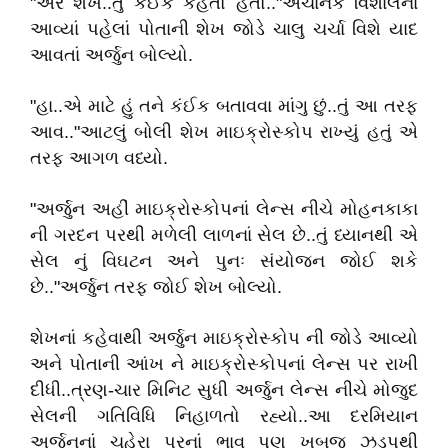
"અરે શેખ..તું કંઈક કહેતો હતો.."અચાનક વિશાલનાં
આવ્યાં પહેલાં પોતાની શેખ જોડે ચાલુ ચર્ચા વિશે યાદ
આવતાં અર્જુન બોલ્યો.
"હા..એ માટે હું તને કંઈક બતાવવા માંગુ છું..તું આ તરફ
આવ.."આટલું બોલી શેખ માઇક્રોસ્કોપ રાખ્યું હતું એ
તરફ આગળ વધ્યો.
"અર્જુન અહીં માઇક્રોસ્કોપનાં લેન્સ નીચે મોહનકાકા
ની ગરદન પરથી મળેલી લાળનાં સેલ છે..તું ધ્યાનથી એ
સેલ નું વિઘટન અને પુનઃ સંયોજન જોઈ શકે
છે.."અર્જુન તરફ જોઈ શેખ બોલ્યો.
શેખનાં કહેવાથી અર્જુન માઇક્રોસ્કોપ ની જોડે આવ્યો
અને પોતાની આંખ ને માઇક્રોસ્કોપનાં લેન્સ પર રાખી
દીધી..ત્રણ-ચાર મિનિટ સુધી અર્જુન લેન્સ નીચે મોજુદ
સેલની ગતિવિધિ નિહાળતો રહ્યો..આ દરમિયાન
અર્જુનનાં ચહેરા પરનાં ભાવ પણ ખુબજ ઝડપથી