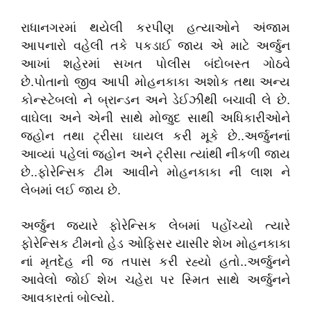
રાધાનગરમાં થયેલી કરપીણ હત્યાઓને અંજામ
આપનારો વહેલી તકે પકડાઈ જાય એ માટે અર્જુન
આખાં શહેરમાં સખત પોલીસ બંદોબસ્ત ગોઠવે
છે.પોતાનો જીવ આપી મોહનકાકા અશોક તથા અન્ય
કોન્સ્ટેબલો ને બ્રાન્ડન અને ડેઈઝીથી બચાવી લે છે.
વાઘેલા અને એની સાથે મોજુદ સાથી અધિકારીઓને
જ્હોન તથા ટ્રીસા ઘાયલ કરી મૂકે છે..અર્જુનનાં
આવ્યાં પહેલાં જ્હોન અને ટ્રીસા ત્યાંથી નીકળી જાય
છે..ફોરેન્સિક ટીમ આવીને મોહનકાકા ની લાશ ને
લેબમાં લઈ જાય છે.
અર્જુન જયારે ફોરેન્સિક લેબમાં પહોંચ્યો ત્યારે
ફોરેન્સિક ટીમનો હેડ ઓફિસર યાસીર શેખ મોહનકાકા
નાં મૃતદેહ ની જ તપાસ કરી રહ્યો હતો..અર્જુનને
આવેલો જોઈ શેખ ચહેરા પર સ્મિત સાથે અર્જુનને
આવકારતાં બોલ્યો.