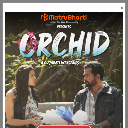
☰
×
લૉગિન
ગુજરાતી
મફત પ્રકાશિત કરો
Mahabaleshwar na Pravase - a family tour - 4
(17.8k)
7.2k
3.2k
આજે 5 નવેમ્બર અને પ્રવાસ જવાને 1 દિવસ હતો અને આ એક
દિવસ પણ એક મહિના જેવો લાગતો હતો અને સાથે કાલે આ
સમયે તો નીકળી ગયા હશુ, કાલે આ સમયે ટ્રેન માં હશુ, કાલે આ