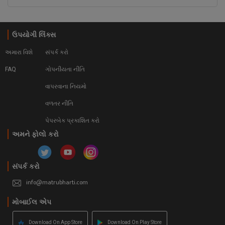
ઉપયોગી લિંક્સ
અમારા વિશે
સંપર્ક કરો
FAQ
ગોપનીયતા નીતિ
વાપરવાના નિયમો 
વળતર નીતિ
પેપરબેક પ્રકાશિત કરો
અમને ફોલો કરો
સંપર્ક કરો
info@matrubharti.com
મોબાઈલ એપ
Download On App Store
Download On Play Store