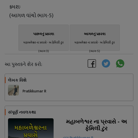
ક્રમશઃ
(આગળ વાંચો ભાગ-5)
પાછળનું પ્રકરણ
આગળનું પ્રકરણ
મહાબળેશ્વર ના પ્રવાસે - અ ફેમિલી ટુર
મહાબળેશ્વર ના પ્રવાસે - અ ફેમિલી ટુર
(ભાગ-3)
(ભાગ-5)
આ પુસ્તકને શેર કરો:
લેખક વિશે
અનુસરો
Pratikkumar R
સંપૂર્ણ નવલકથા
મહાબળેશ્વર ના પ્રવાસે - અ
ફેમિલી ટુર
દ્વારા Pratikkumar R