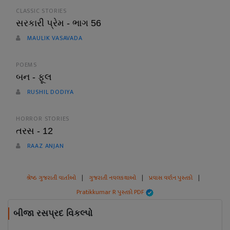
CLASSIC STORIES
સરકારી પ્રેમ - ભાગ 56
MAULIK VASAVADA
POEMS
બન - ફૂલ
RUSHIL DODIYA
HORROR STORIES
તરસ - 12
RAAZ ANJAN
શ્રેષ્ઠ ગુજરાતી વાર્તાઓ
|
ગુજરાતી નવલકથાઓ
|
પ્રવાસ વર્ણન પુસ્તકો
|
Pratikkumar R પુસ્તકો PDF
બીજા રસપ્રદ વિકલ્પો