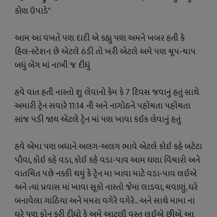
કોણ ઉપાડે"
આમ આ વખતે પણ દાદી એ કહ્યુ પણ અમને ખબર હતી કે
હિલ-સ્ટેશન છે એટલે ઠંડી તો ખરી એટલે અમે પણ ચૂપ-ચાપ
બધું બેગ માં નાખી જ દીધું
હવે વાત હતી નાસ્તો શુ લેવાનો કેમ કે 7 દિવસ જવાનું હતું સાથે
અમારી ટ્રેન સવારે 11:14 ની અને નાગોઠને પહોંચતા પહોંચતા
સાંજ પડી જાય એટલે ટ્રેન માં પણ ખાવા કંઈક લેવાનું હતું
હવે એમા પણ બધાને અલગ-અલગ ભાવે એટલે કોઈ કહે બટેટા
પૌવા, કોઈ કહે વડા, કોઈ કહે વડા-પાવ આમ ઘણા વિચારો અને
વાતચિત પછે નક્કી થયું કે ટ્રેન મા ખાવા માટે વડા-પાવ લઈએ
અને ત્યાં પ્રવાસ માં ખાવા સૂકો નાસ્તો જેમાં લાડવા, ચવાણું, ઘરે
બનાવેલા ગાંઠિયા અને મમરા વગેરે વગેરે... અને સાથે મામા ના
ઘરે પણ ફોન કરી દીધો કે અમે આટલી વસ્તુ લઈએ છીએ. આ