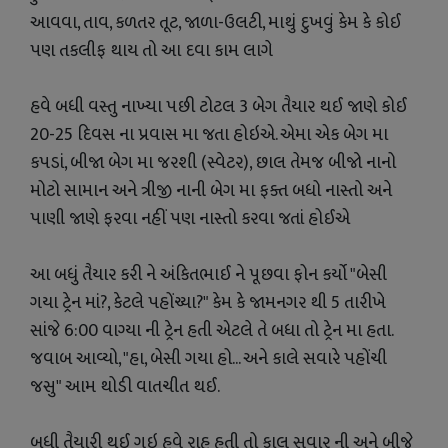
આવવા, તાવ, કળતર તૂટ, જાળા-ઉલટી, માથું દુખવું કેમ કે કોઈ
પણ તકલીફ થાય તો આ દવા કામ લાગે
હવે બધી વસ્તુ નાખ્યા પછી ટોટલ 3 બેગ તૈયાર થઈ જાણે કોઈ
20-25 દિવસ ના પ્રવાસ મા જતા હોઇએ. એમા એક બેગ મા
કપડાં, બીજા બેગ મા જરશી (સ્વેટર), છાલ તેમજ બીજો નાનો
મોટો સામાન અને ત્રીજી નાની બેગ મા ફક્ત બધો નાસ્તો અને
પાણી જાણે ફરવા નહીં પણ નાસ્તો કરવા જતાં હોઈએ
આ બધું તૈયાર કરી ને અંકિતભાઈ ને પૂછવા ફોન કર્યો "બેસી
ગયા ટ્રેન માં?, કેટલે પહોંચ્યા?" કેમ કે જામનગર થી 5 તારીખે
સાંજે 6:00 વાગ્યા ની ટ્રેન હતી એટલે તે બધા તો ટ્રેન મા હતા.
જવાબ આવ્યો, "હા, બેસી ગયા હો... અને કાલે સવારે પહોંચી
જસુ" આમ થોડી વાતચીત થઈ.
બધી તૈયારી થઈ ગઇ હવે રાહ હતી તો કાલ સવાર ની અને બીજે