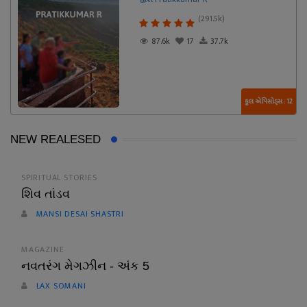
(291.5k)
87.6k
17
37.7k
કુલ એપિસોડ્સ : 12
NEW REALESED
SPIRITUAL STORIES
શિવ તાંડવ
MANSI DESAI SHASTRI
MAGAZINE
નવતરંગ મેગઝીન - અંક 5
LAX SOMANI