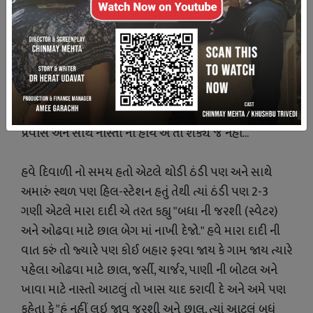
સમયે ટ્રેન અહીંયા પહોચી હશે, કાલે તો આ સમયે નાગોઠને હશુ..
આવા વિચારો સાંજ સુધી આવતા.
સાથે એક દિવસ બાકી હોવાથી અમારું મેઈન ફોકસ હતું બેગ
પેક કરવામાં. કેટલા કપડાં લેવા, ક્યાં કપડાં લેવા, ક્યાં દિવસે ક્યાં
કપડાં પહેરવા, અને નાસ્તો તો ખરો જ કેમ કે ગુજરાતી ફેમિલી નો
પ્રવાસ અને સાથે નાસ્તો ના હોય એ તો શક્ય જ નહીં...
હવે દિવાળી નો સમય હતો એટલે થોડી ઠંડી પણ અને સાથે
અમારું સ્થળ પણ હિલ-સ્ટેશન હતું તેથી ત્યાં ઠંડી પણ 2-3
ગણી એટલે મારા દાદી એ તરત કહ્યુ "બધા ની જરશી (સ્વેટર)
અને ઓઢવા માટે છાલ બેગ માં નાખી દેજો." હવે મારા દાદી ની
વાત કરું તો જ્યારે પણ કોઈ બહાર ફરવા જાય કે ગામ જાય ત્યારે
પહેલા ઓઢવા માટે છાલ, જર્સી, ચાર્જર, પાણી ની બોટલ અને
ખાવા માટે નાસ્તો આટલું તો ખાસ યાદ કરાવી દે અને અમે પણ
કહેતા કે "હું નહીં લઇ જાવ જરશી અને છાલ, ત્યાં આટલું બધું