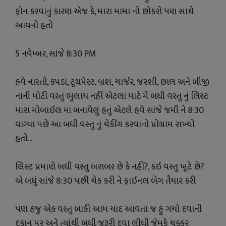
ફોન કરવાનું કારણ એજ કે, મારા મામા નો છોકરો પણ સાથે
આવનો હતો
5 નવેમ્બર, સાંજે 8:30 PM
હવે નાસ્તો, કપડાં, ટૂથપેસ્ટ, બ્રશ, ચાર્જર, જરશી, છાલ અને બીજી
નાની મોટી વસ્તુ ભુલાય નહીં એટલા માટે મેં બધી વસ્તુ નું લિસ્ટ
મારા મોબાઈલ માં બનાવેલું હતું એટલે હવે સાંજે જમી ને 8:30
વાગ્યા પછે આ બધી વસ્તુ નું ચેકીંગ કરવાનો પ્રોગ્રામ રાખ્યો
હતો...
લિસ્ટ પ્રમાણે બધી વસ્તુ બરાબર છે કે નહીં?, કઇ વસ્તુ ખૂટે છે?
એ બધું સાંજે 8:30 પછી ચેક કરી ને ફાઇનલ બેગ તૈયાર કરી
પણ હજુ એક વસ્તુ બાકી આમ યાદ આવતા જ હું ગયો દવાની
દુકાન પર અને ત્યાંથી બધી જરૂરી દવા લીધી જેમકે ચક્કર