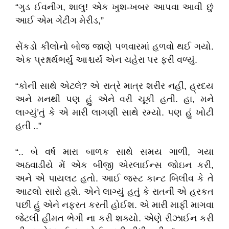
“ગુડ ઈવનીંગ, શાલુ! એક ખુશ-ખબર આપવા આવી છું
આઈ એમ ગેટીંગ મેરીડ,”
સેંકડો કીલોનો બોજ જાણે પળવારમાં હળવો થઈ ગયો.
એક પ્રશ્નાર્થભર્યું આશ્ચર્ય એન ચહેરા પર ફરી વળ્યું.
“કોની સાથે એટલે? એ રાત્રે માત્ર શરીર નહીં, હ્રદય
અને મનથી પણ હું એને વરી ચૂકી હતી. હા, મને
લાગ્યું’તું કે એ મારી લાગણી સાથે રમ્યો. પણ હું ખોટી
હતી ..”
“.. બે વર્ષ મારા બાળક સાથે સમય ગાળી, ગયા
અઠવાડીયે મેં એક બીજી એરલાઈન્સ જોઇન કરી,
અને એ પાયલટ હતો. આઈ જસ્ટ કાન્ટ બિલીવ કે તે
આટલો સારો હશે. એને લાગ્યું હતું કે રાતની એ હરકત
પછી હું એને નફરત કરતી હોઈશ. એ મારી માફી માગવા
જેટલી હીંમત ભેગી ના કરી શક્યો. એણે રીઝાઈન કરી