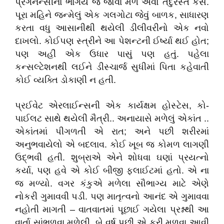
પ્રેગનન્સીનો ભાગેય જ જોવા મળે એવો તંદુરસ્ત કેસ.
પૂરા મહિને જન્મેલું એક ગલગોટા જેવું બાળક, સાધારણ
કરતા વધુ આસાનીથી થયેલી ડીલીવરીનો એક નવો
દાખલો. કોઈપણ સ્ત્રીને આ પેશન્ટની ઈર્ષ્યા થઈ હોત;
પણ અહીં એક ઉધાર પાસું પણ હતું. પહેલા
કન્સલ્ટેશનથી લઈને ડીસ્ચાર્જ સુધીમાં પિતા કહેવાતી
કોઈ વ્યક્તિ ડોકાણી ન હતી.
પ્રઈવેટ એરલાઈન્સની એક કાર્યક્ષમ હોસ્ટેસ, કો-
પાઈલટ સાથે થયેલી મૈત્રી.. અનાયાસે મળેલું એકાંત ..
એકાંતમાં પીગળતી એ રાત; અને પછી શરીરમાં
અનુભવાયેલો એ બદલાવ. કોઈ ખૂબ જ કોમળ લાગણી
ઉદ્ભવી હતી. શુબ્રાએ એને શોધવા ઘણાં પ્રયત્નો
કર્યા, પણ હવે એ કોઈ બીજી ફ્લાઈટમાં હતો. એ ના
જ મળ્યો. વગર કંકુએ મળેલા સૌભાગ્ય માટે એણે
નોકરી ગુમાવવી પડી. પણ માતૃત્વનો આનંદ એ ગુમાવવા
નહોતી માગતી – વાતવાતમાં પૂછાઈ ગયેલા પ્રશ્નથી આ
વાર્તા સાંભળવા મળેલી. બે વર્ષ પછી એ ફરી મળવા આવી