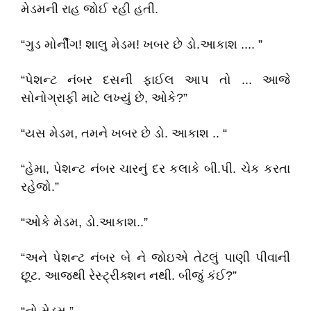
મેડમની રાહ જોઈ રહી હતી.
“ગુડ મોર્નીંગ! શાલુ મેડમ! ખબર છે ડો.આકાશ .... ”
“પેશન્ટ નંબર દસની ફાઈલ આપ તો ... આજે
સોનોગ્રાફી માટે લખ્યું છે, ઓકે?”
“યસ મેડમ, તમને ખબર છે ડો. આકાશ .. “
“હેમા, પેશન્ટ નંબર ચારનું દર કલાકે બી.પી. ચેક કરતા
રહેજો.”
“ઓકે મેડમ, ડો.આકાશ..”
“અને પેશન્ટ નંબર બે ને જોઇએ તેટલું પાણી પીવાની
છૂટ. આજથી રેસ્ટ્રીક્શન નથી. બીજું કંઈ?”