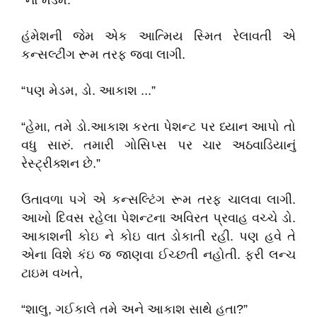
“નો મેડમ.”
હંમેશની જેમ એક આત્મિય સ્મિત રેલાવતી એ
કન્સલ્ટીંગ રૂમ તરફ જવા લાગી.
“પણ મેડમ, ડો. આકાશ ...”
“હેમા, તમે ડો.આકાશ કરતા પેશન્ટ પર ધ્યાન આપો તો
વધુ સારું. તમારી ગોસિપ્સ પર ચાર અઠવાડિયાનું
રેસ્ટ્રીક્શન છે.”
ઉતાવળા પગે એ કન્સલ્ટિંગ રૂમ તરફ ચાલવા લાગી.
આખો દિવસ રહેલા પેશન્ટના અવિરત પ્રવાહ વચ્ચે ડો.
આકાશની કોઇ ને કોઇ વાત ડોકાતી રહી. પણ હવે તે
એના વિશે કંઇ જ જાણવા ઈચ્છતી નહોતી. ફરી લન્ચ
ટાઇમ વખતે,
“શાલુ, ગઈકાલે તમે અને આકાશ સાથે હતા?”