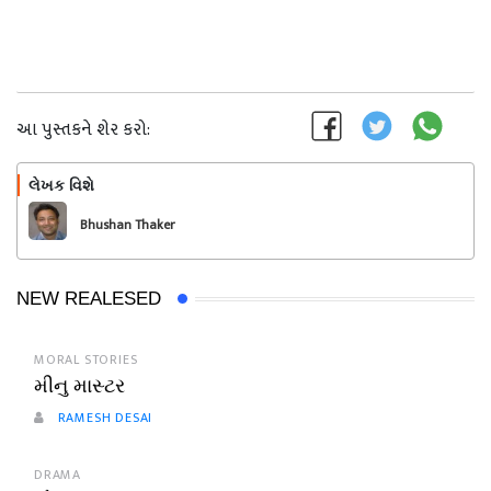
આ પુસ્તકને શેર કરો:
લેખક વિશે
અનુસરો
Bhushan Thaker
NEW REALESED
MORAL STORIES
મીનુ માસ્ટર
RAMESH DESAI
DRAMA