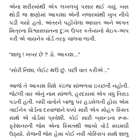
એના શરીરમાંથી એક લખલખું પસાર થઈ ગયું. બસ
થોડી જ ક્ષણોમાં આકાશા એની નજરમાંથી ખુબ નીચે
પડી ગયો હતો. અંતરને પહોંચેલા આઘાત અને અંગત
મિત્રના વિશ્વાસઘાતના દુ:ખ ઉપર કર્તવ્યનો મેઇક-અપ
કરી એ ગાયનેક વોર્ડ તરફ ચાલવા લાગી.
“શાલુ ! ખબર છે ? ડો. આકાશ...”
“સોરી નિશા, લેઈટ થઉં છું. પછી વાત કરીએ ..”
આજે તે આકાશ વિશે કંઇજ સાંભળવા ઇચ્છતી નહોતી.
જેટલી વાર એનું નામ સાંભળે, હ્રદયમાં એક વધુ તિરાડ
પડતી હતી. બધી વાતોને બાજુ પર હડસેલતી હોય એમ
ગાઈનેક વોર્ડના દરવાજાને ધક્કો મારી એક મોહક સ્મિત
સાથે એ વોર્ડમાં પ્રવેશી. કોઈ સારી બ્રાન્ડના રૂમ-
ફ્રેશનરની જેમ એના સ્મિતથી આખો વોર્ડ મઘમઘી
ઉઠ્યો. રોજની જેમ હેમા કોઈ નવી ગોસ્સિપ સાથે શાલુ