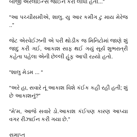
બીજી એરલાઈન્સ જોઈન કરી લીધી હતી...”
“આ પચ્ચીસમીએ, શાલુ, યુ આર કમીંગ ટુ માય મેરેજ
..”
જેટ એરવેઈઝની એ પરી થોડીક જ મિનિટોમાં જાણે શું
જાદુ કરી ગઈ, આકાશ સાફ થઈ ગયું સૂર્ય શુભરાત્રી
કહેતા પહેલા એની છેલ્લી હૂંફ આપી રહ્યો હતો.
“શાલુ મેડમ ... “
“અરે હા, સવારે તૂં આકાશ વિશે કંઈક કહી રહી હતી; શું
છે આકાશનું?”
“મે’મ, આજે સવારે ડો.આકાશ કંઈપણ કારણ આપ્યા
વગર રીઝાઈન કરી ગયા છે.”
સમાપ્ત