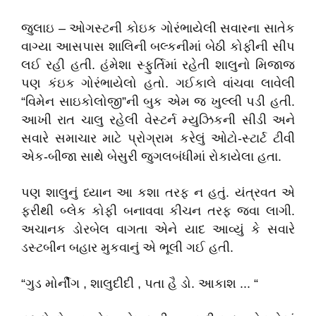
જુલાઇ – ઓગસ્ટની કોઇક ગોરંભાયેલી સવારના સાતેક
વાગ્યા આસપાસ શાલિની બલ્કનીમાં બેઠી કોફીની સીપ
લઈ રહી હતી. હંમેશા સ્ફુર્તિમાં રહેતી શાલુનો મિજાજ
પણ કંઇક ગોરંભાયેલો હતો. ગઈકાલે વાંચવા લાવેલી
“વિમેન સાઇકોલોજી”ની બુક એમ જ ખુલ્લી પડી હતી.
આખી રાત ચાલુ રહેલી વેસ્ટર્ન મ્યુઝિકની સીડી અને
સવારે સમાચાર માટે પ્રોગ્રામ કરેલું ઓટો-સ્ટાર્ટ ટીવી
એક-બીજા સાથે બેસુરી જુગલબંધીમાં રોકાયેલા હતા.
પણ શાલુનું ધ્યાન આ કશા તરફ ન હતું. યંત્રવત એ
ફરીથી બ્લેક કોફી બનાવવા કીચન તરફ જવા લાગી.
અચાનક ડોરબેલ વાગતા એને યાદ આવ્યું કે સવારે
ડસ્ટબીન બહાર મુકવાનું એ ભૂલી ગઈ હતી.
“ગુડ મોર્નીંગ , શાલુદીદી , પતા હૈ ડો. આકાશ ... “