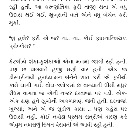
રહી હતી. આ કરૂણાંતિકા ફરી તાજી થતા એ વધુ
ઉદાસ થઈ ગઈ. શુબ્રાની વાતે એને વધુ બેચેન કરી
મુકી.
“શું હશે? ફરી એ જ? ના.. ના.. કોઈ ફાઇનાન્શિયલ
પ્રોબ્લેમ? ”
કેટલીયે શંકા-કુશંકાઓ એના મનમાં જાગી રહી હતી.
પણ છ વાગવાને હજી ઘણી વાર હતી. એક જ
ડીસ્પ્રીનથી હ્રદય-મન બંનેને શાંત કરી એ ફરીથી
કામે લાગી ગઈ. વોલ-ક્લોકમાં છ વાગ્યાની ધીમી મધુર
રીધમ વાગતા જ એની નજર દરવાજા પર પડી. એક-
એક ક્ષણ હવે યુગોની અકળામણ જેવી હતી. દરવાજો
ખુલ્યો; અને એ જ સુડોળ કાયા .. પણ ચહેરા પર
ઉદાસી નહીં, કોઈ નવોઢા પ્રથમ રાત્રીએ ધારણ કરે
એવુમ નખરાળું સ્મિત વેરાવતી એ આવી રહી હતી.