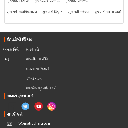
ગુજરાતી બિઝનેસ
ગુજરાતી રમતગમત
ગુજરાતી પ્રાણીઓ
ગુજરાતી જ્યોતિષશાસ્ત્ર
ગુજરાતી વિજ્ઞાન
ગુજરાતી કંઈપણ
ગુજરાતી ક્રાઇમ વાર્તા
ઉપયોગી લિંક્સ
અમારા વિશે
સંપર્ક કરો
FAQ
ગોપનીયતા નીતિ
વાપરવાના નિયમો 
વળતર નીતિ
પેપરબેક પ્રકાશિત કરો
અમને ફોલો કરો
સંપર્ક કરો
info@matrubharti.com