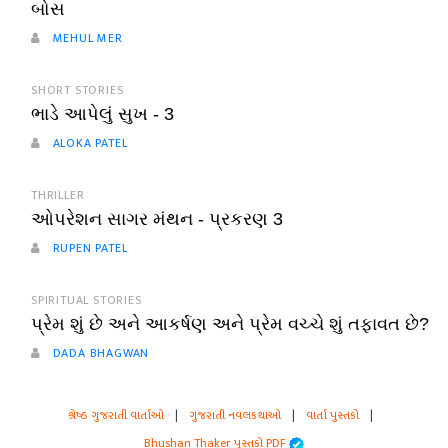
બોસ
MEHUL MER
SHORT STORIES
ભાડે આપેલું સુખ - 3
ALOKA PATEL
THRILLER
ઓપરેશન સાગર મંથન - પ્રકરણ 3
RUPEN PATEL
SPIRITUAL STORIES
પ્રેમ શું છે અને આકર્ષણ અને પ્રેમ વચ્ચે શું તફાવત છે?
DADA BHAGWAN
શ્રેષ્ઠ ગુજરાતી વાર્તાઓ
|
ગુજરાતી નવલકથાઓ
|
વાર્તા પુસ્તકો
|
Bhushan Thaker પુસ્તકો PDF