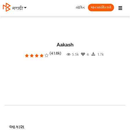
☰
લૉગિન
मराठी
મફત પ્રકાશિત કરો
Aakash
(41.8k)
5.5k
4
1.7k
આકાશ