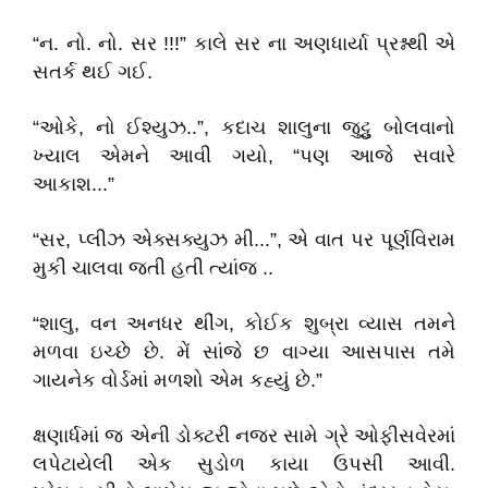
“ન. નો. નો. સર !!!” કાલે સર ના અણધાર્યા પ્રશ્નથી એ
સતર્ક થઈ ગઈ.
“ઓકે, નો ઈશ્યુઝ..”, કદાચ શાલુના જુટ્ઠુ બોલવાનો
ખ્યાલ એમને આવી ગયો, “પણ આજે સવારે
આકાશ...”
“સર, પ્લીઝ એક્સક્યુઝ મી...”, એ વાત પર પૂર્ણવિરામ
મુકી ચાલવા જતી હતી ત્યાંજ ..
“શાલુ, વન અનધર થીંગ, કોઈક શુબ્રા વ્યાસ તમને
મળવા ઇચ્છે છે. મેં સાંજે છ વાગ્યા આસપાસ તમે
ગાયનેક વોર્ડમાં મળશો એમ કહ્યું છે.”
ક્ષણાર્ધમાં જ એની ડોક્ટરી નજર સામે ગ્રે ઓફીસવેરમાં
લપેટાયેલી એક સુડોળ કાયા ઉપસી આવી.