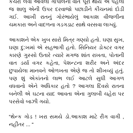
કચરો લેવા આવેલા ગોપાલની વાત પૂરી થાય એ પહેલાં
જ શાલુ એની ઉપર દરવાજો પછાડીને કીચનમાં દોડી
ગઈ. આખી રાતનું ગોરંભાયેલું આકાશ વીજળીના
ચમકારા અને વાદળના ગડગડાટ સાથે વરસવા લાગ્યું.
આકાશને એક ખુબ સારો મિત્ર ગણ્યો હતો. ઘણા સુખ,
ઘણા દુ:ખમાં એ સહભાગી હતો. સિનિયર ડોક્ટર વગર
કારણે ગુસ્સો ઉતારે ત્યારે મગજ શાંત રાખતા, પોતાની
વાત ડર્યા વગર કહેતા, પેશન્ટના શરીર અને અંદર
છુપાયેલા માનવને ઓળખતા એણે જ તો શીખવ્યું હતું.
પણ શું એકાંતનો લાભ લઈ આટલે સુધી આગળ
વધવાનો એને અધિકાર હતો ? આગલા દિવસે રાતના
બનેલી એ ઘટના યાદ આવતા એના ગુલાબી ચહેરા પર
પરસેવો બાઝી ગયો.
“થેન્ક ગોડ ! ખરા સમયે ડો.આકાશ માટે રીંગ વાગી ,
નહીંતર ... “