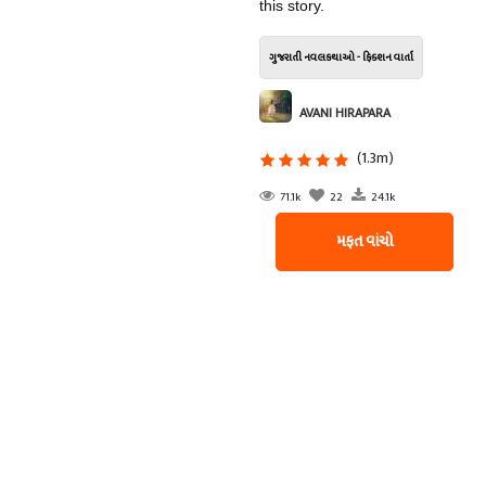
this story.
ગુજરાતી નવલકથાઓ - ફિક્શન વાર્તા
AVANI HIRAPARA
(1.3m)
71.1k
22
24.1k
મફત વાંચો