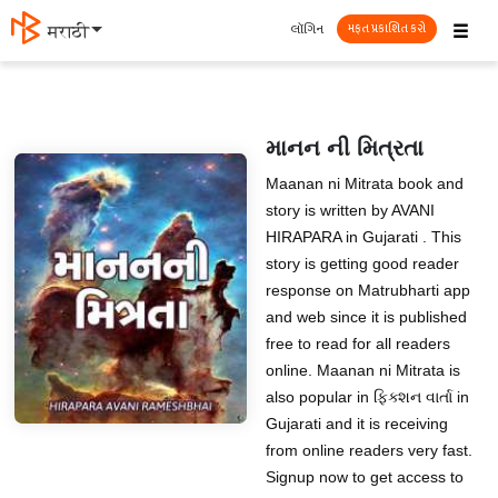
☰
લૉગિન
मराठी
મફત પ્રકાશિત કરો
માનન ની મિત્રતા
Maanan ni Mitrata book and
story is written by AVANI
HIRAPARA in Gujarati . This
story is getting good reader
response on Matrubharti app
and web since it is published
free to read for all readers
online. Maanan ni Mitrata is
also popular in ફિક્શન વાર્તા in
Gujarati and it is receiving
from online readers very fast.
Signup now to get access to