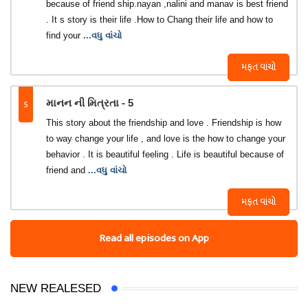
because of friend ship.nayan ,nalini and manav is best friend
. It s story is their life .How to Chang their life and how to
find your
...વધુ વાંચો
મફત વાંચો
5
માનન ની મિત્રતા - 5
This story about the friendship and love . Friendship is how
to way change your life , and love is the how to change your
behavior . It is beautiful feeling . Life is beautiful because of
friend and
...વધુ વાંચો
મફત વાંચો
Read all episodes on App
NEW REALESED