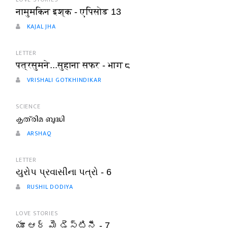
नामुमकिन इश्क - एपिसोड 13
KAJAL JHA
LETTER
पत्रसुमने...सुहाना सफर - भाग ८
VRISHALI GOTKHINDIKAR
SCIENCE
കൃത്രിമ ബുദ്ധി
ARSHAQ
LETTER
યુરોપ પ્રવાસીના પત્રો - 6
RUSHIL DODIYA
LOVE STORIES
యూ ఆర్ మై డెస్టినీ - 7