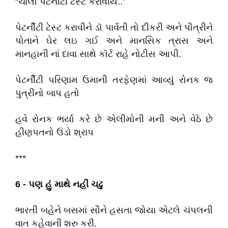
“ચાલો પેટર્નીટી ટેસ્ટ કરાવીયે..”
પેટર્નીટી ટેસ્ટ કરાવીને ડૉ પાર્વતી તો દીકરી અને પૌત્રીને
પોતાને ઘેર લઇ ગઈ અને માનસિક ત્રાસ અને
માનહાની નાં દાવા સાથે કૉર્ટ રાહે નોટીસ આપી.
પેટર્નીટી પરિણામ ઉમાની તરફેણમાં આવ્યું રોનક જ
પુત્રીનો બાપ હતો
હવે રોનક ભર્યા કરે છે એલીમોની મની અને વેઠે છે
હીણપતનો ઉંડો શ્રાપ
***
6 -
પણ હું માથે નહીં ચઢુ
ભારતી બહેને બસમાં સૌને હસતા જોયા એટલે ચંપલની
વાત કહેવાની શરુ કરી.