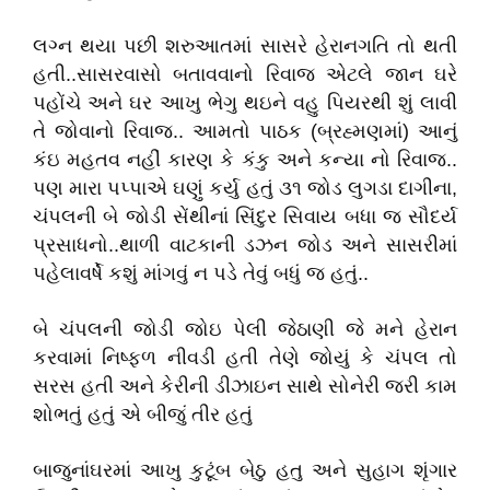
લગ્ન થયા પછી શરુઆતમાં સાસરે હેરાનગતિ તો થતી
હતી..સાસરવાસો બતાવવાનો રિવાજ એટલે જાન ઘરે
પહોંચે અને ઘર આખુ ભેગુ થઇને વહુ પિયરથી શું લાવી
તે જોવાનો રિવાજ.. આમતો પાઠક (બ્રહ્મણમાં) આનું
કંઇ મહતવ નહીં કારણ કે કંકુ અને કન્યા નો રિવાજ..
પણ મારા પપ્પાએ ઘણું કર્યુ હતું ૩૧ જોડ લુગડા દાગીના,
ચંપલની બે જોડી સેંથીનાં સિંદુર સિવાય બધા જ સૌદર્ય
પ્રસાધનો..થાળી વાટકાની ડઝન જોડ અને સાસરીમાં
પહેલાવર્ષે કશું માંગવું ન પડે તેવું બધું જ હતું..
બે ચંપલની જોડી જોઇ પેલી જેઠાણી જે મને હેરાન
કરવામાં નિષ્ફળ નીવડી હતી તેણે જોયું કે ચંપલ તો
સરસ હતી અને કેરીની ડીઝાઇન સાથે સોનેરી જરી કામ
શોભતું હતું એ બીજું તીર હતું
બાજુનાંઘરમાં આખુ કુટૂંબ બેઠુ હતુ અને સુહાગ શૃંગાર