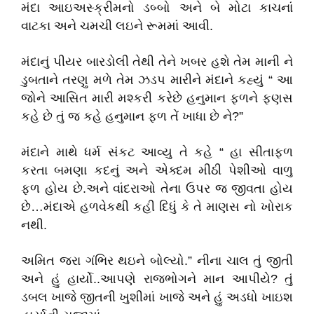
મંદા આઇઅસ્ક્રીમનો ડબ્બો અને બે મોટા કાચનાં
વાટકા અને ચમચી લઇને રૂમમાં આવી.
મંદાનું પીયર બારડોલી તેથી તેને ખબર હશે તેમ માની ને
ડુબતાને તરણુ મળે તેમ ઝડપ મારીને મંદાને કહ્યું “ આ
જોને આસિત મારી મશ્કરી કરેછે હનુમાન ફળને ફણસ
કહે છે તું જ કહે હનુમાન ફળ તેં ખાધા છે ને?”
મંદાને માથે ધર્મ સંકટ આવ્યુ તે કહે “ હા સીતાફળ
કરતા બમણા કદનું અને એક્દમ મીઠી પેશીઓ વાળુ
ફળ હોય છે.અને વાંદરાઓ તેના ઉપર જ જીવતા હોય
છે…મંદાએ હળવેકથી કહી દિધું કે તે માણસ નો ખોરાક
નથી.
અમિત જરા ગંભિર થઇને બોલ્યો.” નીના ચાલ તું જીતી
અને હું હાર્યો..આપણે રાજ્ભોગને માન આપીયે? તું
ડબલ ખાજે જીતની ખુશીમાં ખાજે અને હું અડધો ખાઇશ