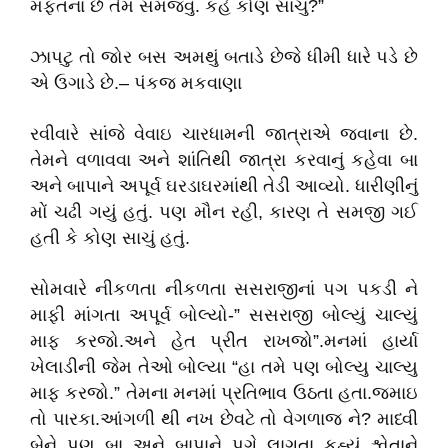
મફતના છે તેમ સમજવું. કહે કોણ સાચુ?”
ઝાપટુ તો જોર બસ અમથું બતાડે છેજે ધીમી ધારે પડે છે
એ ઉગાડે છે.– પંકજ મકવાણા
રવીવારે સાંજે વેવાઇ ચારધામની જાત્રાએ જવાના છે.
તેમને વળાવવા અને શાંતિથી જાત્રા કરવાનું કહેવા બા
અને બાપાને અપૂર્વ ઘરડાઘરમાંથી તેડી આવ્યો. ધારીણીનું
મોં ચઢી ગયું હતું. પણ મૌન રહી, કારણ તે સમજી ગઈ
હતી કે કોણ સાચું હતું.
સોમવારે નીકળતા નીકળતા સસરાજીનાં પગ પકડી ને
માફી માંગતા અપૂર્વ બોલ્યો-” સસરાજી બોલ્યું ચાલ્યું
માફ કરજો.અને હેત પ્રીત રાખજો”.મનમાં હાર્યા
ખેલાડીની જેમ તેઓ બોલ્યા “હા તમે પણ બોલ્યુ ચાલ્યુ
માફ કરજો.” તેમના મનમાં પ્રતિભાવ ઉઠતા હતા.જમાઇ
તો પારકા.આંગળી થી નખ છેવટે તો વેગળાજ ને? માધ્વી
બેને પણ બા અને બાપાને પગે લાગતા કહ્યું શ્વેતાને