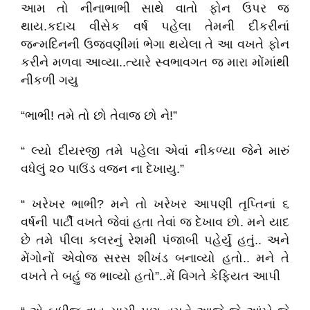
આમ તો નીનાભાભી સાથે વાતો ફોન ઉપર જ
થાય.કદાચ વીસેક વર્ષ પહેલા તેમની દીકરીનાં
જન્મદિનની ઉજવણીમાં ભેગા થયેલા તે આ વખતે ફોન
કરીને મળવા આવ્યા..ત્યારે સ્વભાવગત જ મારા મોંમાંથી
નીકળી ગયુ
“ભાભી! તમે તો છો તેવાજ છો ને!”
“ લ્યો દીયરજી તમે પહેલા એવાં નીકળ્યા જેને મારું
વધેલું ૨૦ પાઉંડ વજન ના દેખાયુ.”
“ ખરેખર ભાભી? મને તો ખરેખર આપણી તૃપ્તિનાં ૬
વર્ષની પાર્ટી વખતે જેવાં હતા તેવાં જ દેખાવ છો. મને યાદ
છે તમે પીલા કલરનું રેશમી પંજાબી પહેર્યું હતું.. અને
મેંગોનોં એવોજ સરસ શીખંડ બનાવ્યો હતો.. મને તે
વખતે તે બહું જ ભાવ્યો હતો”..મેં વિગતે કેફિયત આપી