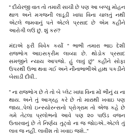
“ દીયેરજી વાત તો તમારી સાચી છે પણ આ બળ્યુ મોહન
થાળ અને મગજની લાડૂડી ખાધા વિના ચાલતું નથી
એટલે જમવાનું પતે એટલે પ્રસાદ છે એમ કહીને
આરોગી લઉં છું. શું કરું?
મંદાએ ફરી વિવેક કર્યો “ ભાભી તમારા ભાઇ દેશી
રાજભોગ આઇસક્રીમ લાવ્યા છે. થોડોક પ્રસાદ
સમજીને ન્યાય આપજો. હું લાવું છું” કહીને સોફા
ઉપરથી ઉભા થવા ગઈ અને નીનાભાભીએ હાથ પકડીને
બેસાડી દીધી..
” ના રાજભોગ છે તે તો બે પ્લેટ ખાધા વિના મોં ભીનું ય ના
થાય. અને તું આગ્રહ કરે છે તો મારાથી ખવાઇ પણ
જાય..પેલો ઇન્સ્યોરન્સનો પ્રોગ્રામ તો એજ કહે છે
ગમે તેટલા પ્રલોભનો આવે પણ ૨૦ પાઉંડ વજન
ઉતારવાનું છે તે નિર્ણય તુટ્વો ના જ જોઇએ..એટલે તું
લાવ જ નહીં. લાવીશ તો ખવાઇ જશે..”