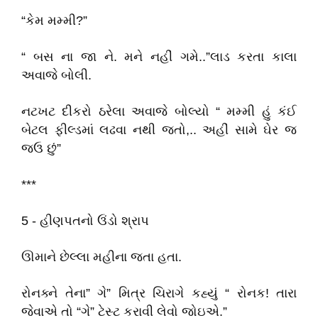
“કેમ મમ્મી?”
“ બસ ના જા ને. મને નહીં ગમે..”લાડ કરતા કાલા
અવાજે બોલી.
નટખટ દીકરો ઠરેલા અવાજે બોલ્યો “ મમ્મી હું કંઈ
બેટલ ફીલ્ડમાં લઢવા નથી જતો,.. અહીં સામે ઘેર જ
જઉ છું”
***
5 - હીણપતનો ઉંડો શ્રાપ
ઊમાને છેલ્લા મહીના જતા હતા.
રોનક્ને તેના” ગે” મિત્ર ચિરાગે કહ્યું “ રોનક! તારા
જેવાએ તો “ગે” ટેસ્ટ કરાવી લેવો જોઇએ.”