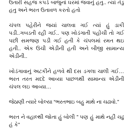
ઉતારી સહજ કપડે બાજુનાં ઘરમાં જવાનું હતુ.. ત્યાં તેડુ
હતુ અને ભરત ઉતાવળ કરતો હતો
ચંપલ પહેરીને જ્યાં ચાલવા ગઈ ત્યાં હું ડાકી
પડી..ગબડતી રહી ગઈ.. પણ ખોડંગાતી પહોંચી તો ગઈ
પછી સમજણ પડી ગઈ હતી કે ચંપલમાં રમત થઇ
હતી.. એક ઉંચી એડીની હતી અને બીજી સામાન્ય
એડીની..
ખોડંગાવાનું અટકીને હળવે થી દસ ડગલા ચાલી ગઈ…
ભરત તરત મદદે આવ્યા પાછળથી સામાન્ય એડીની
ચંપલ લઇ આવ્યા…
જેઠાણી ત્યારે બોલ્યા “ભરતભાઇ બહુ માથે ના ચઢાવો.”
ભરત ને વહાલ્થી જોતા હું બોલી ” પણ હું માથે નહીં ચઢુ
હં કે”