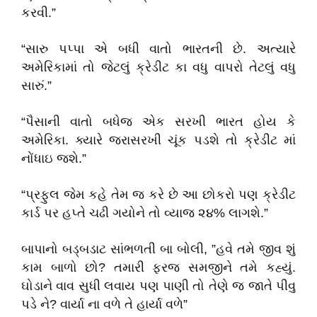
કરવી.”
“સારુ પપ્પા એ બધી વાતો ભારતની છે. અત્યારે
અમેરિકામાં તો જેટલું ક્રેડીટ કા વધુ વાપરો તેટલું વધુ
સારું.”
“પૈસાની વાતો બધેજ એક સરખી ભારત હોય કે
અમેરિકા. ક્યારે જરાસરખી ચૂંક પડશે તો ક્રેડીટ માં
નોંધાઇ જશે.”
“પ્રફુલ જેમ કહે તેમ જ કરે છે આ છોકરો પણ ક્રેડીટ
કાર્ડ પર હપ્તે ચઢી ગયોને તો વ્યાજ ૨૪% લાગશે.”
બાપાનો બડ્બડાટ સાંભળતી બા બોલી, ”હવે તમે જીવ શું
કામ બાળો છો? તમારી ફરજ સમજીને તમે કહ્યું.
ઘોડાને વાવ સુધી લવાય પણ પાણી તો તેણે જ જાતે પીવુ
પડે ને? વાર્યા ના વળે તે હાર્યા વળે”