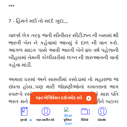
***
7 - હિંમતે મર્દા તો મદદે ખુદા,,,
ચાર્લ્સ લેક તરફ જતી સીનીયર સીટીઝન ની બસમાં થી
ભારતી બેન ને કહેવામાં આવ્યું કે દાળ ની વાત કરો.
આગળ માઇક પાસે આવી ભારતી બેને ૪૦ વર્ષ પહેલાની
બીહારમાં તેમની કોલીયરીમાં લગ્ન ની શરુઆતની વાર્તા
કહેવા માંડી.
અમારા ઘરમાં અને સાસરીમાં રસોડામાં તો મહારાજ જ
રાંધતા હોય..પણ મારી જેઠાણીઓનાં કાવતરાનાં ભાગ
સ્વરૂપે રસોઇ કરવાનું મારે માથે આવ્યું જો કે મારા પતિ
મફત એપ્લિકેશન ડાઉનલોડ કરો
ભરત મને મદદ કરવાના હતા તેથી હિંમત કરીને બટાકા
બાફવા મુક્યા અને દાળ ચઢાવા મુકી.. બીજા ગેસ ઉપર
ભાત ઓસાવા મુક્યો…
પુસ્તકો
મફત પ્રકાશિત કરો
સુવિચાર
વિડિઓ
પ્રોફાઈલ