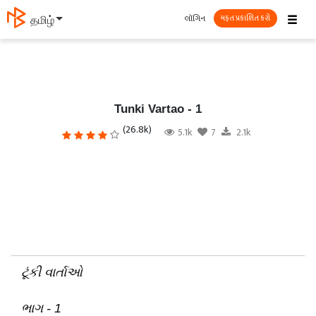
☰
લૉગિન
తెలుగు
મફત પ્રકાશિત કરો
Tunki Vartao - 1
(26.8k)
5.1k
7
2.1k
ટૂંકી વાર્તાઓ
ભાગ - 1