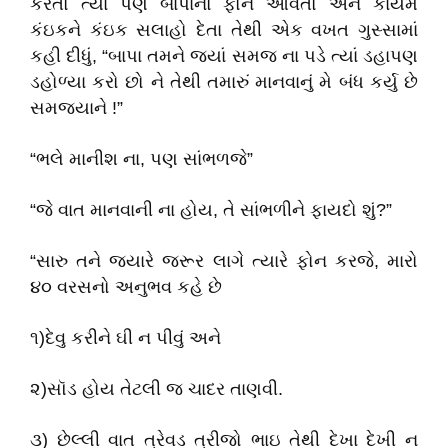
કરતો ત્યાં પણ બાપાનો ફોન આવતો અને કાયમ
કંઇકને કંઇક સલાહો દેતા તેથી એક વખત ગુસ્સામાં
કહી દીધું, “બાપા તમને જ્યાં સમજ ના પડે ત્યાં ડહાપણ
ડહોળ્યા કરો છો ને તેથી તમારું માનવાનું મે બંધ કર્યુ છે
સમજ્યાને !”
“ભલે માનીશ ના, પણ સાંભળજે”
“જે વાત માનવાની ના હોય, તે સાંભળીને ફાયદો શું?”
“સારુ તને જ્યારે જરૂર લાગે ત્યારે ફોન કરજે, મારો
૪૦ વરસનો અનુભવ કહે છે
૧)દેવુ કરીને ઘી ન પીવું અને
૨)સૉડ હોય તેટલી જ ચાદર તાણવી.
૩) છેલ્લી વાત ત્રેવડ ત્રીજો ભાઇ તેથી દેખા દેખી ન