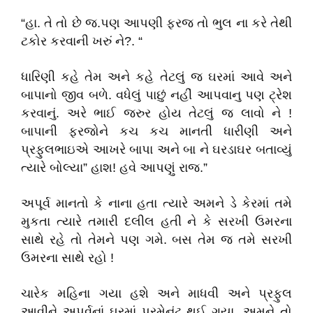
“હા. તે તો છે જ.પણ આપણી ફરજ તો ભુલ ના કરે તેથી
ટકોર કરવાની ખરું ને?. “
ધારિણી કહે તેમ અને કહે તેટલું જ ઘરમાં આવે અને
બાપાનો જીવ બળે. વધેલું પાછું નહીં આપવાનુ પણ ટ્રેશ
કરવાનું. અરે ભાઈ જરુર હોય તેટલું જ લાવો ને !
બાપાની ફરજોને કચ કચ માનતી ધારીણી અને
પ્રફુલભાઇએ આખરે બાપા અને બા ને ઘરડાઘર બતાવ્યું
ત્યારે બોલ્યા” હાશ! હવે આપણું રાજ.”
અપૂર્વ માનતો કે નાના હતા ત્યારે અમને ડે કેરમાં તમે
મુકતા ત્યારે તમારી દલીલ હતી ને કે સરખી ઉમરના
સાથે રહે તો તેમને પણ ગમે. બસ તેમ જ તમે સરખી
ઉમરના સાથે રહો !
ચારેક મહિના ગયા હશે અને માધવી અને પ્રફુલ
આવીને અપૂર્વનાં ઘરમાં પરમેનંટ થઈ ગયા. અમને તો