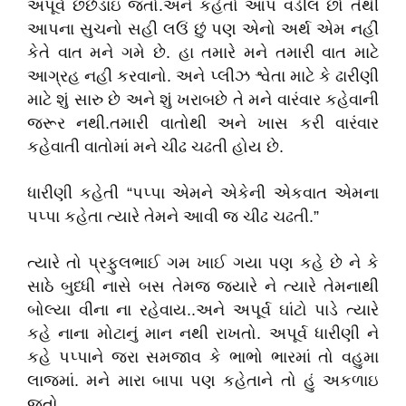
અપૂર્વ છછેડાઇ જતો.અને કહેતો આપ વડીલ છો તેથી
આપના સુચનો સહી લઉં છું પણ એનો અર્થ એમ નહીં
કેતે વાત મને ગમે છે. હા તમારે મને તમારી વાત માટે
આગ્રહ નહી કરવાનો. અને પ્લીઝ શ્વેતા માટે કે ઢારીણી
માટે શું સારુ છે અને શું ખરાબછે તે મને વારંવાર કહેવાની
જરૂર નથી.તમારી વાતોથી અને ખાસ કરી વારંવાર
કહેવાતી વાતોમાં મને ચીઢ ચઢતી હોય છે.
ધારીણી કહેતી “પપ્પા એમને એકેની એકવાત એમના
પપ્પા કહેતા ત્યારે તેમને આવી જ ચીઢ ચઢતી.”
ત્યારે તો પ્રફુલભાઈ ગમ ખાઈ ગયા પણ કહે છે ને કે
સાઠે બુધ્ધી નાસે બસ તેમજ જ્યારે ને ત્યારે તેમનાથી
બોલ્યા વીના ના રહેવાય..અને અપૂર્વ ઘાંટો પાડે ત્યારે
કહે નાના મોટાનું માન નથી રાખતો. અપૂર્વ ધારીણી ને
કહે પપ્પાને જરા સમજાવ કે ભાભો ભારમાં તો વહુમા
લાજમાં. મને મારા બાપા પણ કહેતાને તો હું અકળાઇ
જતો.