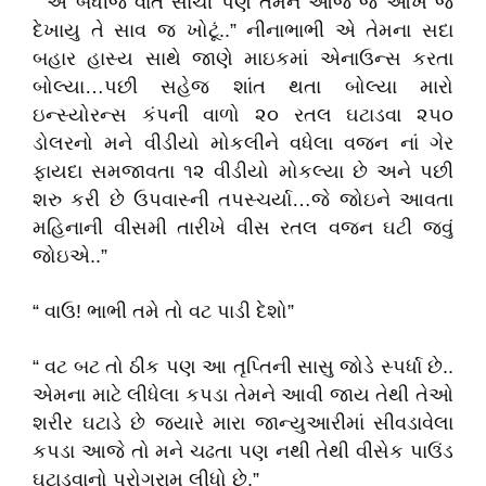
“ એ બધીજ વાત સાચી પણ તમને આજે જે આંખે જે
દેખાયુ તે સાવ જ ખોટૂં..” નીનાભાભી એ તેમના સદા
બહાર હાસ્ય સાથે જાણે માઇકમાં એનાઉન્સ કરતા
બોલ્યા…પછી સહેજ શાંત થતા બોલ્યા મારો
ઇન્સ્યોરન્સ કંપની વાળો ૨૦ રતલ ઘટાડવા ૨૫૦
ડોલરનો મને વીડીયો મોકલીને વધેલા વજન નાં ગેર
ફાયદા સમજાવતા ૧૨ વીડીયો મોકલ્યા છે અને પછી
શરુ કરી છે ઉપવાસ્ની તપસ્ચર્યા…જે જોઇને આવતા
મહિનાની વીસમી તારીખે વીસ રતલ વજન ઘટી જવું
જોઇએ..”
“ વાઉ! ભાભી તમે તો વટ પાડી દેશો”
“ વટ બટ તો ઠીક પણ આ તૃપ્તિની સાસુ જોડે સ્પર્ધા છે..
એમના માટે લીધેલા કપડા તેમને આવી જાય તેથી તેઓ
શરીર ઘટાડે છે જ્યારે મારા જાન્યુઆરીમાં સીવડાવેલા
કપડા આજે તો મને ચઢતા પણ નથી તેથી વીસેક પાઉંડ
ઘટાડવાનો પ્રોગ્રામ લીધો છે.”