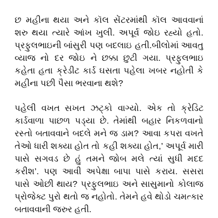
છ મહીના થયા અને કૉલ સેંટરમાંથી કૉલ આવવાનાં
શરુ થયા ત્યારે આંખ ખુલી. અપૂર્વ જોઇ રહ્યો હતો.
પ્રફુલભાઇની બાંસુરી પણ બદલાઇ હતી.બીલોમાં આવતુ
વ્યાજ નો દર જોઇ ને છક્કા છુટી ગયા. પ્રફુલભાઇ
કહેતા હતા ક્રેડીટ કાર્ડ ઘસતા પહેલા ખબર નહોતી કે
મહીના પછી પૈસા ભરવાના થશે?
પહેલી વખત સખત ઝટ્કો વાગ્યો. એક તો ક્રેડિટ
કાર્ડવાળા પાછળ પડ્યા છે. તેમાંથી બહાર નિકળવાનો
રસ્તો બતાવવાને બદલે મને જ ડામ? આવા કપરા વખતે
તેઓ ધારી શક્યા હોત તો કહી શક્યા હોત,’ અપૂર્વ મારી
પાસે સગવડ છે હું તમને જોબ મલે ત્યાં સુધી મદદ
કરીશ’. પણ આવી અપેક્ષા બાપા પાસે કરાય. સસરા
પાસે ઓછી થાય? પ્રફુલભાઇ અને સાસુમાનો કોલાજ
પ્રોજેક્ટ પુરો થતો જ નહોતો. તેમને હવે થોડો ચમત્કાર
બતાવવાની જરુર હતી.