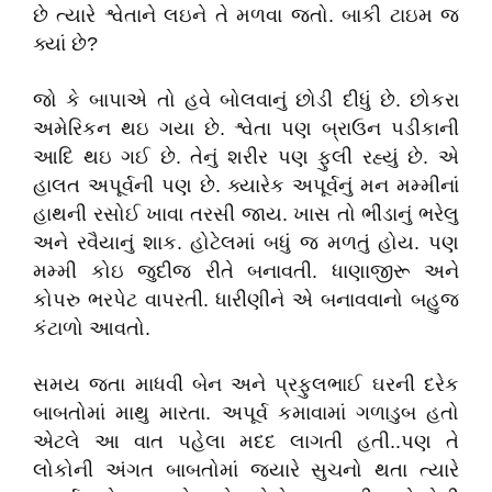
છે ત્યારે શ્વેતાને લઇને તે મળવા જતો. બાકી ટાઇમ જ
ક્યાં છે?
જો કે બાપાએ તો હવે બોલવાનું છોડી દીધું છે. છોકરા
અમેરિકન થઇ ગયા છે. શ્વેતા પણ બ્રાઉન પડીકાની
આદિ થઇ ગઈ છે. તેનું શરીર પણ ફુલી રહ્યું છે. એ
હાલત અપૂર્વની પણ છે. ક્યારેક અપૂર્વનું મન મમ્મીનાં
હાથની રસોઈ ખાવા તરસી જાય. ખાસ તો ભીંડાનું ભરેલુ
અને રવૈયાનું શાક. હોટેલમાં બધું જ મળતું હોય. પણ
મમ્મી કોઇ જુદીજ રીતે બનાવતી. ધાણાજીરૂ અને
કોપરુ ભરપેટ વાપરતી. ધારીણીને એ બનાવવાનો બહુજ
કંટાળો આવતો.
સમય જતા માધવી બેન અને પ્રફુલભાઈ ઘરની દરેક
બાબતોમાં માથુ મારતા. અપૂર્વ કમાવામાં ગળાડુબ હતો
એટલે આ વાત પહેલા મદદ લાગતી હતી..પણ તે
લોકોની અંગત બાબતોમાં જ્યારે સુચનો થતા ત્યારે