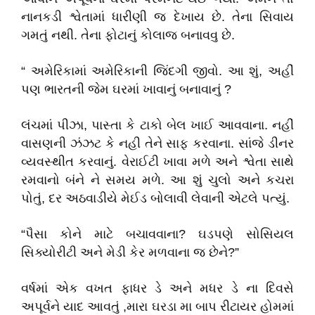
નાનકડી શ્વેતામાં ધારીણી જ દેખાય છે. તેના સિવાય
ગમતું નથી. તેના ફોટાનું કોલાજ બનાવવુ છે.
“ અમેરિકામાં અમેરિકાની જિંદગી જીવો. આ શું, અહીં
પણ ભારતની જેમ ઘરમાં ખાવાનું બનાવાનું ?
લંચમાં પીઝા, પાસ્તા કે ટાકો બેલ ખાઈ આવવાના. નહીં
વાસણની ઝંઝટ કે નહી તેને સાફ કરવાના. સાંજે ડીનર
વ્યવસ્થીત કરવાનું. વેરાઈટી ખાવા મળે અને શ્વેતા સાથે
રમવાનો બંને ને સમય મળે. આ શું ચુલો અને કચરા
પોતું, દર અઠવાડીયે મેઈડ બોલાવી લેવાની એટલે પત્યું.
“પૈસા કોને માટે બચાવવાના? ઘડપણે સોસિયલ
સિક્યોરીટી અને મેડી કેર મળવાના જ છેને?”
વર્ષમાં એક વખત ફાધર ડે અને મધર ડે ના દિવસે
અપૂર્વને યાદ આવતું ,મારા ઘરડા મા બાપ રીટાયર હોમમાં