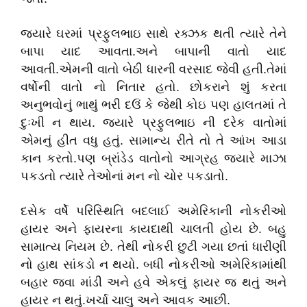
જ્યારે ઘરમાં પ્રફુલભાઇ સાથે રક્ઝક થતી ત્યારે તેને
બાપા યાદ આવતા.અને બાપાની વાતો યાદ
આવતી.એમની વાતો બેઠી ધારની વરસાદ જેવી હતી.તેમાં
વર્ષોની વાતો નો નિતાર હતો. છોકરાને શું કરતા
અનુભવોનું ભાથું ભરી દઉં કે જેથી કોઇ પણ હાલતમાં તે
દુઃખી ન થાય. જ્યારે પ્રફુલભાઇ ની દરેક વાતોમાં
એમનું હીત વધુ હતું. સામાન્ય રીતે તો તે આંખ આડા
કાન કરતો.પણ બ્રાંડેડ વાતોનો આગ્રહ જ્યારે માઝા
પકડતો ત્યારે તેઓનાં મન નો ચોર પકડાતો.
દસેક વર્ષે પરિસ્થિતિ બદલાઈ અમેરિકાની નોકરીઓ
હાયર અને ફાયરના કાયદાથી ચાલતી હોય છે. બહુ
સામાત્ય નિયમ છે. તેથી નોકરી છુટી ગયા છતાં ધારીણી
નો હાથ સાંકડો ન થયો. બધી નોકરીઓ અમેરિકામાંથી
બહાર જવા માંડી અને હવે એકલું ફાયર જ થતું અને
હાયર ન થતું.ખર્ચા ચાલુ અને આવક આછી.