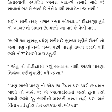
ઉતારવાની સ્પર્ધામાં અમરા ભાઇએ તમારે માટે જે
ખાવાનાં ભંડારો ભર્યા છે તેને ખાલી થવા દેતાં જ નથી.”
ક્ષણેક મારી તરફ નજર કરતા બોલ્યા…” દીયરજી હવે
તો આબરુનો સવાલ છે. કાંતો આ પાર કે પેલી પાર..
“ભાભી આ સુખનું વધેલું શરીર છે ભુખ્યા રહીને ઉતરી તો
જશે પણ તૃપ્તિનાં લગ્ન પછી પારણે ડબલ ઝડપે વધી
જશે તો?” દેરાણી મંદા ટહુકી
“ એવુ તો વીડીયોમાં કશું બતાવતા નથી એટલે પારણા
નિર્જળા કરીશું શરીર વધે જ ના.”
“ પણ ભાભી પારણું તો એક જ દિવસ પણ પછી છ વખત
ખાશો તો નક્કી જ બે અઠવાડીયામાં જ્યાં હતા ત્યાં
આવી જશો..’હું ભાભીની મશ્કરી કરવા નહીં પણ મને
ચિંતા થતી હોય તેમ ઠાવકાઇ થી બોલ્યો”