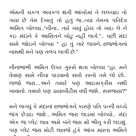
એમની ચકળ અવકળ થતી આંખોમાં તે લલચાઇ તો
ગયા છે તેમ દેખાતું તો હતું જ..ત્યાં તેમના પતિદેવ
અમિત બોલ્યા..”નીના.. તારે ખાવું હોય તો ખાઇ લે ને
કંઇ મંદાને કે આસિતને ખોટુ નહીં લાગે.”.. પછી મંદા
સામે જોઇને બોલ્યા “ હા તું તારે લાવને..રાજભોગનાં
નામથી મને પણ તલપ લાગી છે.”
નીનાભાભી અમિત ઉપર ગુસ્સે થતા બોલ્યા “હા. મને
વેવાણ સામે નીચા પાડવાનો સારો રસ્તો તમે લો છો..
લાજો જરા…અને તમારે પણ આઇસક્રીમ નથી
ખાવાનો. તમારો પણ ડાયાબીટીસ વધી જશે.. સમજ્યા?”
મને લાગ્યું કે મંદાનાં રાજભોગને કારણે પતિ પત્ની વચ્ચે
જંગ છેડાઇ જશે…અમિત જરા લાડમાં બોલ્યો.. મંદા
એક જ પ્લેટ લાવ અમે બંને જરા મોં ભીનુ કરી લઇશું.
પણ પ્લેટ જરા મોટી લાવજે હંકે આંખ મારતા અમિતે