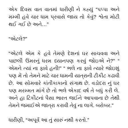
એક દિવસ વાત વાતમાં ધારીણી ને કહ્યું “પપ્પા અને
મમ્મી હવે ચાર ધામ પ્રવાસે જાય તો કેવું? શ્વેતા મોટી
થઈ ગઈ છે અને…”
“એટલે?”
“એટલે એમ કે હવે તેમણે દેશનાં ઘર સાચવવા અને
પાછલી ઉંમરનું ધરમ ધ્યાનપણ કરવું જોઇએ ને?” “
એમને ત્યાં ના ફાવે હની!” “ ભલે ના ફાવે ત્યારે જોઇશું
પણ મેં તો તેમને માટે ચાર ધામની યાત્રાની ટીકીટ કઢાવી
છે. આ સોમવારે કાંતીકાકાનો સંગાથ છે. વડોદરા નું ઘર
પણ મરમ્મત માંગે છે તો ભલે એકાદ વર્ષ તે બધું કરી લે.
અને હા ટિકીટનાં પૈસા ભારત જઈને આપવાના છે તેથી
તેમને જમાઈએ જાત્રા કરાવી તેવું ના લાગે. બરોબર.”
ધારીણી, “અપૂર્વ આ તું સારું નથી કરતો.”