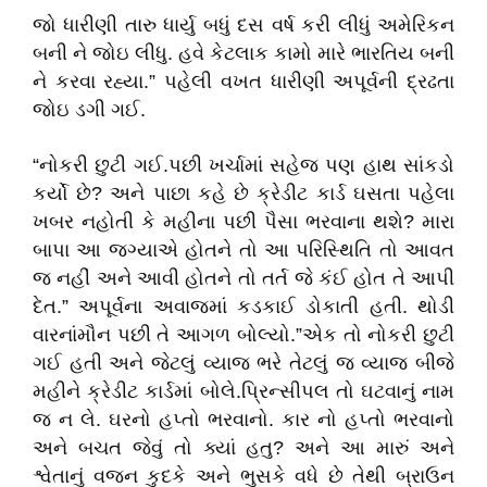
જો ધારીણી તારુ ધાર્યુ બધું દસ વર્ષ કરી લીધું અમેરિકન
બની ને જોઇ લીધુ. હવે કેટલાક કામો મારે ભારતિય બની
ને કરવા રહ્યા.” પહેલી વખત ધારીણી અપૂર્વની દ્રઢતા
જોઇ ડગી ગઈ.
“નોકરી છુટી ગઈ.પછી ખર્ચામાં સહેજ પણ હાથ સાંકડો
કર્યો છે? અને પાછા કહે છે ક્રેડીટ કાર્ડ ઘસતા પહેલા
ખબર નહોતી કે મહીના પછી પૈસા ભરવાના થશે? મારા
બાપા આ જગ્યાએ હોતને તો આ પરિસ્થિતિ તો આવત
જ નહીં અને આવી હોતને તો તર્ત જે કંઈ હોત તે આપી
દેત.” અપૂર્વના અવાજમાં કડકાઈ ડોકાતી હતી. થોડી
વારનાંમૌન પછી તે આગળ બોલ્યો.”એક તો નોકરી છુટી
ગઈ હતી અને જેટલું વ્યાજ ભરે તેટલું જ વ્યાજ બીજે
મહીને ક્રેડીટ કાર્ડમાં બોલે.પ્રિન્સીપલ તો ઘટવાનું નામ
જ ન લે. ઘરનો હપ્તો ભરવાનો. કાર નો હપ્તો ભરવાનો
અને બચત જેવું તો ક્યાં હતુ? અને આ મારું અને
શ્વેતાનું વજન કુદકે અને ભુસકે વધે છે તેથી બ્રાઉન