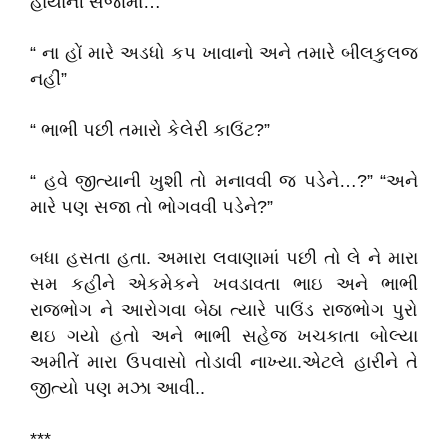
હાર્યાની સજામાં…
“ ના હોં મારે અડધો કપ ખાવાનો અને તમારે બીલકુલજ
નહીં”
“ ભાભી પછી તમારો કેલેરી કાઉંટ?”
“ હવે જીત્યાની ખુશી તો મનાવવી જ પડેને…?” “અને
મારે પણ સજા તો ભોગવવી પડેને?”
બધા હસતા હતા. અમારા લવાણામાં પછી તો લે ને મારા
સમ કહીને એકમેકને ખવડાવતા ભાઇ અને ભાભી
રાજ્ભોગ ને આરોગવા બેઠા ત્યારે પાઉંડ રાજ્ભોગ પુરો
થઇ ગયો હતો અને ભાભી સહેજ ખચકાતા બોલ્યા
અમીતેં મારા ઉપવાસો તોડાવી નાખ્યા.એટલે હારીને તે
જીત્યો પણ મઝા આવી..
***