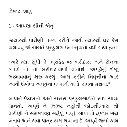
વિજય શાહ
1 - આપણા સૌની શ્વેતુ
જયારથી ધારીણી લગ્ન કરીને આવી ત્યારથી ઘર કેમ
ચલાવવુ એ બાબતે પ્રફુલભાઇના સુચનો વધી ગયા હતા.
“અરે ત્યાં સુધી કે ,બ્રાંડેડ જ ખરીદાય અને સેલના
કપડાં તો ના ખરીદાયવાળી વાતોથી અપૂર્વનું ભેજુ
ભરમાવવાનું શરુ કરેલું. આમ કરીને નિવૃત્તીના આરે
આવી ઉભેલા અપૂર્વના પપ્પાની વાતો કાપવા મથતા.”
બાપાને ઉવેખતો અને સસરા પ્રફુલભાઈને સદા સાચા
માનતો. અપૂર્વ ને ઝંઝટ નહોતી જોઇતી.ખાસ તો
ધારીણી ને સમજાવવુ સહેલું પડતું. બાપા તો હજાર ભય
બતાવે અને થવા પાત્ર કામ થવા ના દે. અપૂર્વ જ્યાં કામ