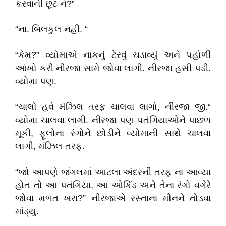
કરવાની છૂટ ને?”
“ના. બિલકુલ નહીં. “
“કેમ?” વ્યોમાએ નાકનું ટેરવું ચડાવ્યું અને પહોળી
આંખો કરી નીરજા સામે જોવા લાગી. નીરજા હસી પડી.
વ્યોમા પણ.
“ચાલો હવે મંઝિલ તરફ ચાલવા લાગો, નીરજા જી.“
વ્યોમા ચાલવા લાગી. નીરજા પણ પતંગિયાઓને પાછળ
મૂકી, ફૂલોના રંગોને છોડીને વ્યોમાની સાથે ચાલવા
લાગી, મંઝિલ તરફ.
“જો આપણે જંગલમાં આટલા અંદરની તરફ ના આવ્યા
હોત તો આ પતંગિયા, આ ઓર્કિડ અને તેના રંગો વગેરે
જોવા મળત ખરા?” નીરજાએ રસ્તાના મૌનને તોડવા
માંડ્યુ.