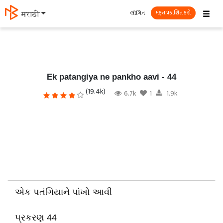
☰
લૉગિન
தமிழ்
મફત પ્રકાશિત કરો
Ek patangiya ne pankho aavi - 44
(19.4k)
6.7k
1
1.9k
એક પતંગિયાને પાંખો આવી
પ્રકરણ 44