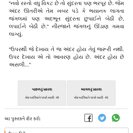
“નવો રસ્તો વધુ વિકટ છે તો સુંદરતા પણ ભરપૂર છે. જેમ
અંદર ઊતરીએ તેમ ખબર પડે કે ભયાનક લાગતા
જંગલમાં પણ અદભૂત સુંદરતા છુપાઈને બેઠી છે,
લપાઈને બેઠી છે.“ નીરજાને જંગલનું ઊંડાણ ગમવા
લાગ્યું.
“ઉપરથી જે દેખાય તે જ અંદર હોય તેવું જરૂરી નથી.
ઉપર દેખાય એ તો આવરણ હોય છે. અંદર હોય છે
અસલી...”
પાછળનું પ્રકરણ
આગળનું પ્રકરણ
એક પતંગિયાને પાંખો આવી - 43
એક પતંગિયાને પાંખો આવી - 45
આ પુસ્તકને શેર કરો: