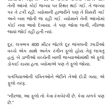
તેની આંખો કોઈ જગ્યા પર સ્થિર થઈ ગઈ. તે જગ્યા
પર તે ટકી રહી. વ્યોમાની હાજરીને પણ તે વિસરી ગઈ
અને બસ જોતી જ રહી ગઈ. વ્યોમાને તેની આંખોમાં
કોઈ નવા ભાવો દેખાયા. તે પણ જોવા લાગી, નીરજા
જ્યાં જોઈ રહી હતી ત્યાં.
દૂર, લગભગ 400 મીટર જેટલે દૂર જંગલની ઝાડીઓ
વચ્ચે એક સાથે અનેક રંગીન ફૂલો હોય તેવું લાગતું
હતું. બે ડાળીઓ વચ્ચેની ખાલી જગ્યાઓમાંથી એ ફૂલો
ડોકાઈ રહ્યા હતા. વ્યોમાએ પણ તે ફૂલો જોયા.
પતંગિયાઓની પંક્તિઓને ભેદીને તેઓ દોડી ગયા, એ
ફૂલો તરફ.
“નીરજા, આ ફૂલો તો કેવા રંગબેરંગી છે. કેવા ચળકે પણ
છે.”