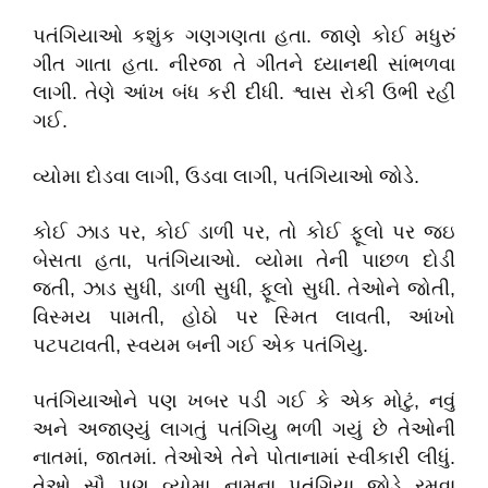
પતંગિયાઓ કશુંક ગણગણતા હતા. જાણે કોઈ મધુરું
ગીત ગાતા હતા. નીરજા તે ગીતને ધ્યાનથી સાંભળવા
લાગી. તેણે આંખ બંધ કરી દીધી. શ્વાસ રોકી ઉભી રહી
ગઈ.
વ્યોમા દોડવા લાગી, ઉડવા લાગી, પતંગિયાઓ જોડે.
કોઈ ઝાડ પર, કોઈ ડાળી પર, તો કોઈ ફૂલો પર જઇ
બેસતા હતા, પતંગિયાઓ. વ્યોમા તેની પાછળ દોડી
જતી, ઝાડ સુધી, ડાળી સુધી, ફૂલો સુધી. તેઓને જોતી,
વિસ્મય પામતી, હોઠો પર સ્મિત લાવતી, આંખો
પટપટાવતી, સ્વયમ બની ગઈ એક પતંગિયુ.
પતંગિયાઓને પણ ખબર પડી ગઈ કે એક મોટું, નવું
અને અજાણ્યું લાગતું પતંગિયુ ભળી ગયું છે તેઓની
નાતમાં, જાતમાં. તેઓએ તેને પોતાનામાં સ્વીકારી લીધું.
તેઓ સૌ પણ વ્યોમા નામના પતંગિયા જોડે રમવા