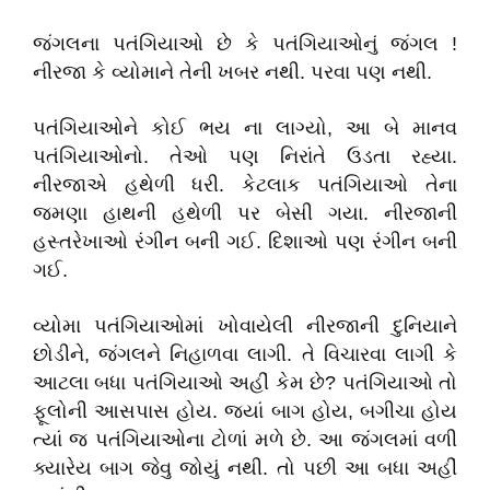
જંગલના પતંગિયાઓ છે કે પતંગિયાઓનું જંગલ !
નીરજા કે વ્યોમાને તેની ખબર નથી. પરવા પણ નથી.
પતંગિયાઓને કોઈ ભય ના લાગ્યો, આ બે માનવ
પતંગિયાઓનો. તેઓ પણ નિરાંતે ઉડતા રહ્યા.
નીરજાએ હથેળી ધરી. કેટલાક પતંગિયાઓ તેના
જમણા હાથની હથેળી પર બેસી ગયા. નીરજાની
હસ્તરેખાઓ રંગીન બની ગઈ. દિશાઓ પણ રંગીન બની
ગઈ.
વ્યોમા પતંગિયાઓમાં ખોવાયેલી નીરજાની દુનિયાને
છોડીને, જંગલને નિહાળવા લાગી. તે વિચારવા લાગી કે
આટલા બધા પતંગિયાઓ અહીં કેમ છે? પતંગિયાઓ તો
ફૂલોની આસપાસ હોય. જ્યાં બાગ હોય, બગીચા હોય
ત્યાં જ પતંગિયાઓના ટોળાં મળે છે. આ જંગલમાં વળી
ક્યારેય બાગ જેવુ જોયું નથી. તો પછી આ બધા અહીં