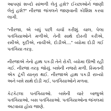
આપણાં શબ્દો સાંભળી લેતું હશે? ઈચ્છાઓને જાણી
લેતું હશે?“ નીરજા જંગલને જાણવાની કોશિશ કરવા
લાગી.
“નીરજા, એ બધું પછી ચર્ચા કરીશું. ચાલ, પેલા
પતંગિયાઓને મળીએ, તેની સાથે દોસ્તી કરીએ,
રમીએ, કૂદીએ, નાચીએ, દોડીએ....” વ્યોમા દોડી ગઈ
પતંગિયા તરફ.
નીરજાએ તેનો હાથ પકડી તેને રોકી. વ્યોમા ઊભી રહી
ગઈ. નીરજા તરફ જોયું. બન્નેની નજરો મળી. સ્મિતની
એક ટૂંકી યાત્રા થઈ. નીરજાએ હાથ પકડી રાખ્યો
અને બન્ને સાથે દોડી ગઈ, પતંગિયાઓને મળવા.
કેટકેટલા પતંગિયાઓ. બન્નેની ચારે બાજુએ
પતંગિયાઓ, બસ પતંગિયાઓ. પતંગિયાઓના જંગલમાં
અટવાયા હોય જાણે.