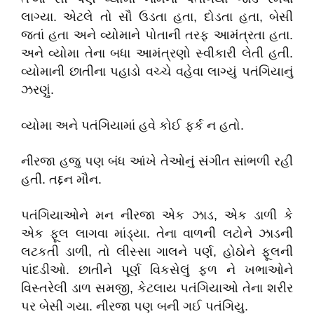
લાગ્યા. એટલે તો સૌ ઉડતા હતા, દોડતા હતા, બેસી
જતાં હતા અને વ્યોમાને પોતાની તરફ આમંત્રતા હતા.
અને વ્યોમા તેના બધા આમંત્રણો સ્વીકારી લેતી હતી.
વ્યોમાની છાતીના પહાડો વચ્ચે વહેવા લાગ્યું પતંગિયાનું
ઝરણું.
વ્યોમા અને પતંગિયામાં હવે કોઈ ફર્ક ન હતો.
નીરજા હજુ પણ બંધ આંખે તેઓનું સંગીત સાંભળી રહી
હતી. તદ્દન મૌન.
પતંગિયાઓને મન નીરજા એક ઝાડ, એક ડાળી કે
એક ફૂલ લાગવા માંડ્યા. તેના વાળની લટોને ઝાડની
લટકતી ડાળી, તો લીસ્સા ગાલને પર્ણ, હોઠોને ફૂલની
પાંદડીઓ. છાતીને પૂર્ણ વિકસેલું ફળ ને ખભાઓને
વિસ્તરેલી ડાળ સમજી, કેટલાય પતંગિયાઓ તેના શરીર
પર બેસી ગયા. નીરજા પણ બની ગઈ પતંગિયુ.