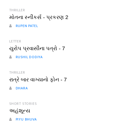
THRILLER
મોતના સ્નીકર્સ - પ્રકરણ 2
RUPEN PATEL
LETTER
યુરોપ પ્રવાસીના પત્રો - 7
RUSHIL DODIYA
THRILLER
રાત્રે બાર વાગ્યાનો ફોન - 7
DHARA
SHORT STORIES
અહંશૂન્ય
PIYU BHUVA