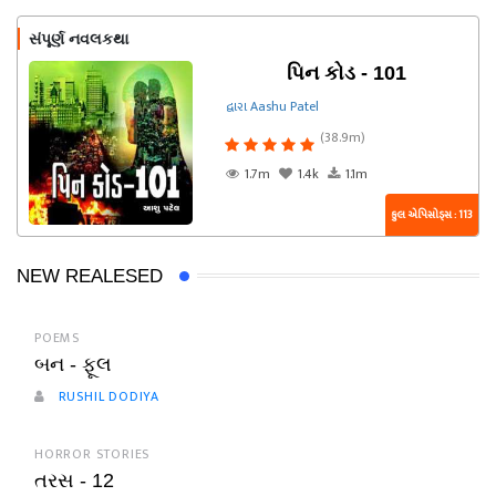
સંપૂર્ણ નવલકથા
પિન કોડ - 101
દ્વારા Aashu Patel
(38.9m)
1.7m
1.4k
1.1m
કુલ એપિસોડ્સ : 113
NEW REALESED
POEMS
બન - ફૂલ
RUSHIL DODIYA
HORROR STORIES
તરસ - 12