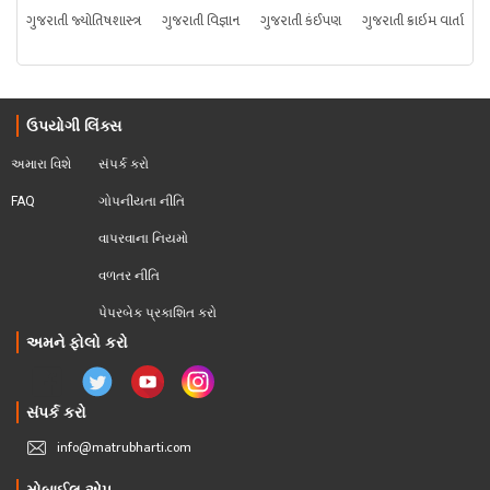
ગુજરાતી જ્યોતિષશાસ્ત્ર
ગુજરાતી વિજ્ઞાન
ગુજરાતી કંઈપણ
ગુજરાતી ક્રાઇમ વાર્તા
ઉપયોગી લિંક્સ
અમારા વિશે
સંપર્ક કરો
FAQ
ગોપનીયતા નીતિ
વાપરવાના નિયમો 
વળતર નીતિ
પેપરબેક પ્રકાશિત કરો
અમને ફોલો કરો
સંપર્ક કરો
info@matrubharti.com
મોબાઈલ એપ