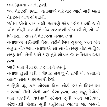
લાક્ષણિકતા ગમતી હતી.
‘આ વેઇટર્સ પણ...’ નતાશાએ વારે વારે આંટો મારી જતા
વેઇટરને ગાળ ચોપડાવી.
‘એમાં એનો વાંક નથી. આપણે એક પ્લેટ ઇડલી અને
એક કોફી મગાવીને દોઢ કલાકથી બેઠા છીએ, તો એ
બિચારો...’ સાહિલે વેઇટરનો બચાવ ર્ક્યો.
નતાશાએ પર્સમાંથી પૈસા કાઢીને બિલ ચૂકવ્યું અને બંને
બહાર નીકળ્યા. નતાશાએ સો-સોની ત્રણ નોટ સાહિલ
તરફ ધરી. તેની પાસે પણ હવે થોડાંક જ રૂપિયા બચ્યા
હતા.
‘મારી પાસે પૈસા છે...’ સાહિલે કહ્યું.
નતાશા હસી પડી : ‘ઉધાર સમજીને રાખી લે, કમાઇને
વ્યાજ સાથે પાછા આપી દેજે.’
સાહિલે વધુ કંઇ બોલ્યા વિના નોટો લઇને ખિસ્સામાં
સરકાવી દીધી. તેની પાસે પૈસા હતા, પણ જૂહુ ડેપોથી
બસ પકડીને વિલેપાર્લે સ્ટેશન સુધી અને બોરીવલી
સ્ટેશનથી ગોરાઇ સુધી પહોંચાય એટલા જ, બસની