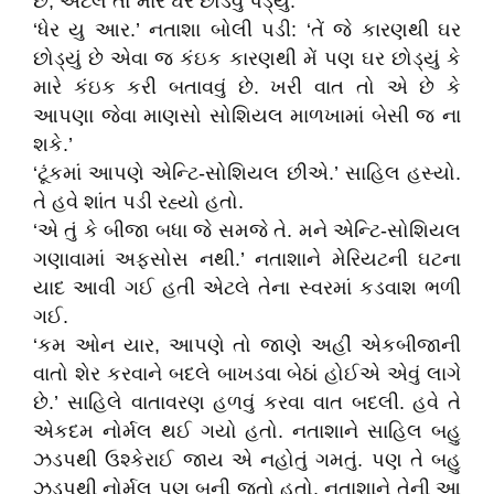
છે, એટલે તો મારે ઘર છોડવું પડ્યું.’
‘ધેર યુ આર.’ નતાશા બોલી પડી: ‘તેં જે કારણથી ઘર
છોડ્યું છે એવા જ કંઇક કારણથી મેં પણ ઘર છોડ્યું કે
મારે કંઇક કરી બતાવવું છે. ખરી વાત તો એ છે કે
આપણા જેવા માણસો સોશિયલ માળખામાં બેસી જ ના
શકે.’
‘ટૂંકમાં આપણે એન્ટિ-સોશિયલ છીએ.’ સાહિલ હસ્યો.
તે હવે શાંત પડી રહ્યો હતો.
‘એ તું કે બીજા બધા જે સમજે તે. મને એન્ટિ-સોશિયલ
ગણાવામાં અફસોસ નથી.’ નતાશાને મેરિયટની ઘટના
યાદ આવી ગઈ હતી એટલે તેના સ્વરમાં કડવાશ ભળી
ગઈ.
‘કમ ઓન યાર, આપણે તો જાણે અહીં એકબીજાની
વાતો શેર કરવાને બદલે બાખડવા બેઠાં હોઈએ એવું લાગે
છે.’ સાહિલે વાતાવરણ હળવું કરવા વાત બદલી. હવે તે
એકદમ નોર્મલ થઈ ગયો હતો. નતાશાને સાહિલ બહુ
ઝડપથી ઉશ્કેરાઈ જાય એ નહોતું ગમતું. પણ તે બહુ
ઝડપથી નોર્મલ પણ બની જતો હતો. નતાશાને તેની આ