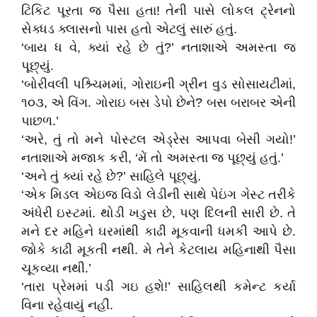
ટિકિટ પૂરતા જ પૈસા હતા! તેની પાસે લોકલ ટ્રેનનો
સેક્ધડ ક્લાસનો પાસ હતો એટલું સારું હતું.
‘બાય ધ વે, ક્યાં રહે છે તું?’ નતાશાએ અમસ્તા જ
પૂછ્યું.
‘બોરીવલી પશ્ર્ચિમમાં, ગોરાઇની ગ્રીન વુડ સોસાયટીમાં,
૧૦૩, એ વિંગ. ગોરાઇ બસ ડેપો છેને? બસ બરાબર એની
પાછળ.’
‘અરે, તું તો મને પોસ્ટલ એડ્રેસ આપવા બેસી ગયો!’
નતાશાએ મજાક કરી, ‘મેં તો અમસ્તા જ પૂછ્યું હતું.’
‘અને તું ક્યાં રહે છે?’ સાહિલે પૂછ્યું.
‘એક મિડલ એઇજ વિડો લેડીની સાથે પેઇંગ ગેસ્ટ તરીકે
અંધેરી ઇસ્ટમાં. થોડી ખડુસ છે, પણ દિલની સારી છે. તે
મને દર મહિને ઘરમાંથી કાઢી મૂકવાની ધમકી આપે છે.
જોકે કાઢી મૂકતી નથી. મે તેને કેટલાય મહિનાથી પૈસા
ચૂકવ્યા નથી.’
‘તારા પ્રેમમાં પડી ગઇ હશે!’ સાહિલથી કમેન્ટ કર્યા
વિના રહેવાયું નહીં.