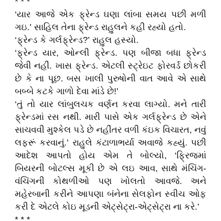
* * *
‘યાર આજે એક ફ્રેન્ડ ઘણા લાંબા સમય પછી મળી
ગઇ.’ સાહિલ તેના ફ્રેન્ડ રાહુલને કહી રહ્યો હતો.
‘ફ્રેન્ડ કે ગર્લફ્રેન્ડ?’ રાહુલ હસ્યો.
‘ફ્રેન્ડ યાર, ઓન્લી ફ્રેન્ડ. પણ બીજા બધા ફ્રેન્ડ
જેવી નહીં. ખાસ ફ્રેન્ડ. એટલી સ્ટ્રેઇટ ફોરવર્ડ છોકરી
છે કે ના પૂછ. બસ ખાલી પુરુષોની વાત આવે એ સાથે
બબ્બે કટકે ગાળો દેવા માંડે છે!’
‘તું તો યાર લાંબુલચક વર્ણન કરવા લાગ્યો. મને તારી
ફ્રેન્ડમાં રસ નથી. મારી પાસે એક ગર્લફ્રેન્ડ છે એને
સાચવવી મુશ્કેલ પડે છે નહીંતર વળી કંઇક વિચારત, નવું
લફરૂં કરવાનું.’ રાહુલે કંટાળાભર્યા અવાજે કહ્યું. પછી
આદેશ આપતો હોય એમ તે બોલ્યો, ‘ફ્રિજમાં
બિયરની બોટલ્સ મૂકી છે એ લઇ આવ, સાથે મંચિંગ-
વંચિંગની કોથળીઓ પણ ખોલતો આવજે. અને
મહેરબાની કરીને આપણા બંનેના સેલફોન સ્વીચ ઓફ
કરી દે એટલે કોઇ મૂડની એટ્સેટ્રા-એટ્સેટ્રા ના કરે.’
* * *