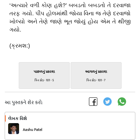
‘અત્યારે વળી કોણ હશે?’ બબડતો બબડતો તે દરવાજા
તરફ ગયો. પીપ હોલમાંથી જોયા વિના જ તેણે દરવાજો
ખોલ્યો અને તેણે જાણે ભૂત જોયું હોય એમ તે થીજી
ગયો.
(ક્રમશ:)
પાછળનું પ્રકરણ
આગળનું પ્રકરણ
પિન કોડ - 101 - 5
પિન કોડ - 101 - 7
આ પુસ્તકને શેર કરો:
લેખક વિશે
અનુસરો
Aashu Patel