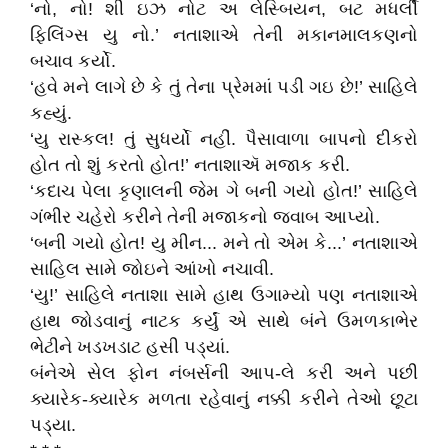
‘નો, નો! શી ઇઝ નોટ અ લેસ્બિયન, બટ મધર્લી
ફિલિંગ્સ યુ નો.’ નતાશાએ તેની મકાનમાલકણનો
બચાવ કર્યો.
‘હવે મને લાગે છે કે તું તેના પ્રેમમાં પડી ગઇ છે!’ સાહિલે
કહ્યું.
‘યુ રાસ્કલ! તું સુધર્યો નહીં. પૈસાવાળા બાપનો દીકરો
હોત તો શું કરતો હોત!’ નતાશાઍ મજાક કરી.
‘કદાચ પેલા કૃણાલની જેમ ગે બની ગયો હોત!’ સાહિલે
ગંભીર ચહેરો કરીને તેની મજાકનો જવાબ આપ્યો.
‘બની ગયો હોત! યુ મીન... મને તો એમ કે...’ નતાશાએ
સાહિલ સામે જોઇને આંખો નચાવી.
‘યુ!’ સાહિલે નતાશા સામે હાથ ઉગામ્યો પણ નતાશાએ
હાથ જોડવાનું નાટક કર્યું એ સાથે બંને ઉમળકાભેર
ભેટીને ખડખડાટ હસી પડ્યાં.
બંનેએ સેલ ફોન નંબર્સની આપ-લે કરી અને પછી
ક્યારેક-ક્યારેક મળતા રહેવાનું નક્કી કરીને તેઓ છૂટા
પડ્યા.