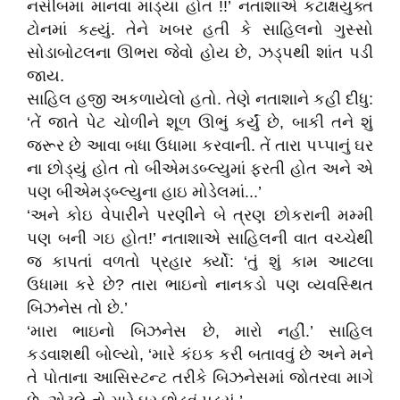
નસીબમાં માનવા માંડ્યા હોત !!’ નતાશાએ કટાક્ષયુક્ત
ટોનમાં કહ્યું. તેને ખબર હતી કે સાહિલનો ગુસ્સો
સોડાબોટલના ઊભરા જેવો હોય છે, ઝડ્પથી શાંત પડી
જાય.
સાહિલ હજી અકળાયેલો હતો. તેણે નતાશાને કહી દીધુ:
‘તેં જાતે પેટ ચોળીને શૂળ ઊભું કર્યું છે, બાકી તને શું
જરૂર છે આવા બધા ઉધામા કરવાની. તેં તારા પપ્પાનું ઘર
ના છોડ્યું હોત તો બીએમડબ્લ્યુમાં ફરતી હોત અને એ
પણ બીએમડ્બ્લ્યુના હાઇ મોડેલમાં...’
‘અને કોઇ વેપારીને પરણીને બે ત્રણ છોકરાની મમ્મી
પણ બની ગઇ હોત!’ નતાશાએ સાહિલની વાત વચ્ચેથી
જ કાપતાં વળતો પ્રહાર ર્ક્યો: ‘તું શું કામ આટલા
ઉધામા કરે છે? તારા ભાઇનો નાનકડો પણ વ્યવસ્થિત
બિઝનેસ તો છે.’
‘મારા ભાઇનો બિઝનેસ છે, મારો નહીં.’ સાહિલ
કડવાશથી બોલ્યો, ‘મારે કંઇક કરી બતાવવું છે અને મને
તે પોતાના આસિસ્ટન્ટ તરીકે બિઝનેસમાં જોતરવા માગે