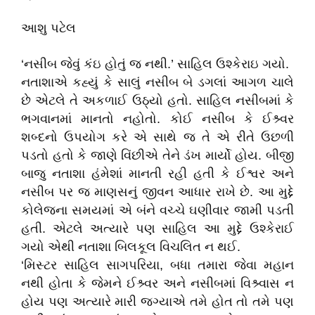
આશુ પટેલ
‘નસીબ જેવું કંઇ હોતું જ નથી.’ સાહિલ ઉશ્કેરાઇ ગયો.
નતાશાએ કહ્યું કે સાલું નસીબ બે ડગલાં આગળ ચાલે
છે એટલે તે અકળાઈ ઉઠ્યો હતો. સાહિલ નસીબમાં કે
ભગવાનમાં માનતો નહોતો. કોઈ નસીબ કે ઈશ્ર્વર
શબ્દનો ઉપયોગ કરે એ સાથે જ તે એ રીતે ઉછળી
પડતો હતો કે જાણે વિંછીએ તેને ડંખ માર્યો હોય. બીજી
બાજુ નતાશા હંમેશાં માનતી રહી હતી કે ઈશ્વર અને
નસીબ પર જ માણસનું જીવન આધાર રાખે છે. આ મુદ્દે
કોલેજના સમયમાં એ બંને વચ્ચે ઘણીવાર જામી પડતી
હતી. એટલે અત્યારે પણ સાહિલ આ મુદ્દે ઉશ્કેરાઈ
ગયો એથી નતાશા બિલકૂલ વિચલિત ન થઈ.
‘મિસ્ટર સાહિલ સાગપરિયા, બધા તમારા જેવા મહાન
નથી હોતા કે જેમને ઈશ્ર્વર અને નસીબમાં વિશ્ર્વાસ ન
હોય પણ અત્યારે મારી જગ્યાએ તમે હોત તો તમે પણ