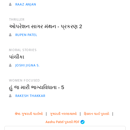
RAAZ ANJAN
THRILLER
ઓપરેશન સાગર મંથન - પ્રકરણ 2
RUPEN PATEL
MORAL STORIES
પાંચીકા
JOSHI JIGNA S.
WOMEN FOCUSED
હું જ મારી ભાગ્યવિધાતા - 5
RAKESH THAKKAR
શ્રેષ્ઠ ગુજરાતી વાર્તાઓ
|
ગુજરાતી નવલકથાઓ
|
ફિક્શન વાર્તા પુસ્તકો
|
Aashu Patel પુસ્તકો PDF