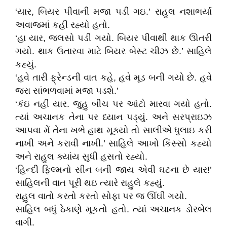
‘યાર, બિયર પીવાની મજા પડી ગઇ.’ રાહુલ નશાભર્યા
અવાજમાં કહી રહ્યો હતો.
‘હા યાર, જલસો પડી ગયો. બિયર પીવાથી થાક ઊતરી
ગયો. થાક ઉતારવા માટે બિયર બેસ્ટ ચીઝ છે.’ સાહિલે
કહ્યું.
‘હવે તારી ફ્રેન્ડની વાત કહે, હવે મૂડ બની ગયો છે. હવે
જરા સાંભળવામાં મજા પડશે.’
‘કંઇ નહીં યાર. જુહુ બીચ પર આંટો મારવા ગયો હતો.
ત્યાં અચાનક તેના પર ધ્યાન પડ્યું. અને સરપ્રાઇઝ
આપવા મેં તેના ખભે હાથ મૂક્યો તો સાલીએ ધુલાઇ કરી
નાખી અને કરાવી નાખી.’ સાહિલે આખો કિસ્સો કહ્યો
અને રાહુલ ક્યાંય સુધી હસતો રહ્યો.
‘હિન્દી ફિલ્મનો સીન બની જાય એવી ઘટના છે યાર!’
સાહિલની વાત પૂરી થઇ ત્યારે રાહુલે કહ્યું.
રાહુલ વાતો કરતો કરતો સોફા પર જ ઊંઘી ગયો.
સાહિલ બધું ઠેકાણે મૂકતો હતો. ત્યાં અચાનક ડોરબેલ
વાગી.