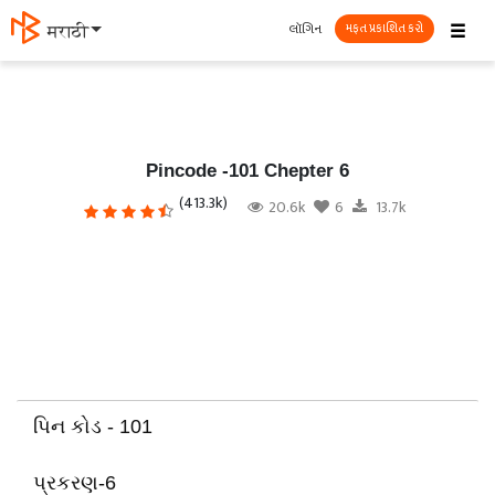
☰
લૉગિન
मराठी
મફત પ્રકાશિત કરો
Pincode -101 Chepter 6
(413.3k)
20.6k
6
13.7k
પિન કોડ - 101
પ્રકરણ-6