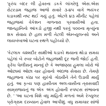
'ફ્રંચ બંદર લી હેવરના ડકકે લાંગરેલું એસ.એસ
રોટરડામ જહાજ આજે સવારે ૩-૪૫ વાગે ભયંકર
ધડાકાથી નષ્ટ થઈ ગયું હતું. એટલે ૪૩ મીનીટ પહેલાં
જહાજમાં વેકેશન ગાળનારા પ્રવાસીઓ હતા.
જાનહાનિનો આંકડો હજી નથી પરતું પ૦૦ના મૃત્યુંના
શક સેવાય છે હાલ મળી તેટલી એમ્બ્યુલન્સો અને
લાયબંબાઓ ઘટના સ્થળે પહોંચ્યો છે.
'કેટલાક ચશ્મદીર સાક્ષીઓ ધડાકો થયાના થોડા સમય
પહેલાં બે રબર બોટોને જહાજથી દૂર જતી જોઈ હતી.
ફ્રેંચ પેાલીસનું માનવું છે કે અજાણ્યા હુમલા ખોરો જે
ઓછામાં ઓછા ચાર હોવાનો અંદાજ સેવાય છે. તેમણે
જહાજના કાંઠા પર સુરંગો ગોઠવીને તેને ઉડાવી માર્યું
હતું. આ કૃત્ય પણ હાસીતમ અલ-વાસીના ત્રાસવાદી
સામ્રાજ્યનું જ એક અંગ હોવાની સ્પષ્ટસ સંભાવના
છે. ' 'આ ઘટના વિશે વધુ માહિતી મળતાં અમે રેગ્યુલર
પ્રોગ્રામ દરમ્યાન હેવાલ આપીશું. વધુ સમાચાર સાંજે