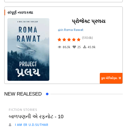
સંપૂર્ણ નવલકથા
પ્રોજેક્ટ પ્રલય
દ્વારા Roma Rawat
(510.6k)
86.3k
25
45.9k
કુલ એપિસોડ્સ : 18
NEW REALESED
FICTION STORIES
બાળપણની એ રફનોટ - 10
I AM ER U.D.SUTHAR