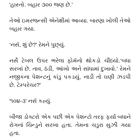
'હાસ્તો. બહાર ૩૦૦ જણ છે.’
તેઓ ઇમરજન્સી એનેક્ષીમાં આવ્યા. બારણા ખોલી તેઓ
બહાર ગયા.
‘નસૅ, શું છે?' રેમને પુછ્યું.
નર્સે ટેબલ ઉપર ભરેલા ફોમૅનો થોકડો ચીંધ્યો.‘બધા
સરખાં છે. તાવ, ઠંડી, આંખો અને સાંધામાં દુખાવો.’ રેમને
નજીકના પેશન્ટનું કાંડુ પકડયું, નાડી તો ઘણી ઝડપી
છે. ટેમ્પરેચર?'
'૧૦૪-૩' નસૅ કહ્યું.
બીજા ડોક્ટરો એક પછી એક પેશન્ટો તરફ ફર્યા બધાને
રોગનાં ચિન્ડુને સરખા હતા. તેમના ચડુરા સુઝી ગયા
હતા.