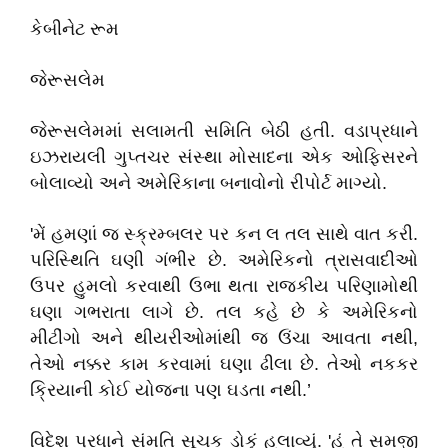
કેબીનેટ રૂમ
જેરૂસલેમ
જેરૂસલેમમાં સલામતી સમિતિ બેઠી હતી. વડાપ્રધાને
ઇઝરાયલી ગુપ્તચર સંસ્થા મોસાદના એક ઓફિસરને
બોલાવ્યો અને અમેરિકાના બનાવોનો રીપોર્ટ માગ્યો.
'મેં હમણાં જ સ્ક્રમ્બલર પર કન લ તલ સાથે વાત કરી.
પરિસ્થિતિ ઘણી ગંભીર છે. અમેરિકનો ત્રાસવાદીઓ
ઉપર હુમલો કરવાથી ઉભા થતા રાજકીય પરિણામોથી
ઘણા ગભરાતા લાગે છે. તલ કહે છે કે અમેરિકનો
મીટીંગો અને થીયરીઓમાંથી જ ઉંચા આવતા નથી,
તેઓ નક્કર કામ કરવામાં ઘણા ઢીલા છે. તેઓ નકકર
ક્રિયાની કોઈ યોજના પણ ઘડતા નથી.’
વિદેશ પ્રધાને સંમતિ સૂચક ડોકું હલાવ્યું. 'હું તે સમજી