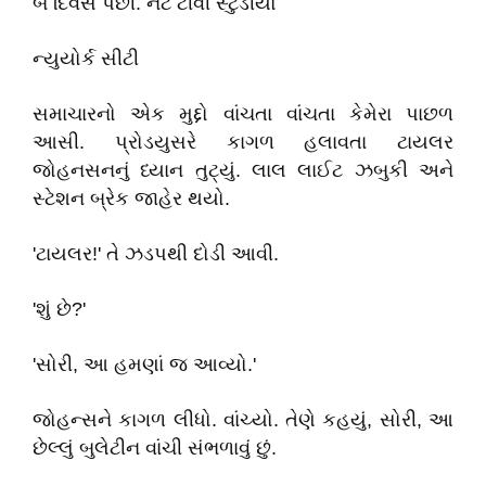
બે દિવસ પછી. નેટ ટીવી સ્ટુડીયો
ન્યુયોર્ક સીટી
સમાચારનો એક મુદ્દો વાંચતા વાંચતા કેમેરા પાછળ
આસી. પ્રોડયુસરે કાગળ હલાવતા ટાયલર
જોહનસનનું ધ્યાન તુટ્યું. લાલ લાઈટ ઝબુકી અને
સ્ટેશન બ્રેક જાહેર થયો.
'ટાયલર!' તે ઝડપથી દોડી આવી.
'શું છે?'
'સોરી, આ હમણાં જ આવ્યો.'
જોહન્સને કાગળ લીધો. વાંચ્યો. તેણે કહયું, સોરી, આ
છેલ્લું બુલેટીન વાંચી સંભળાવું છું.