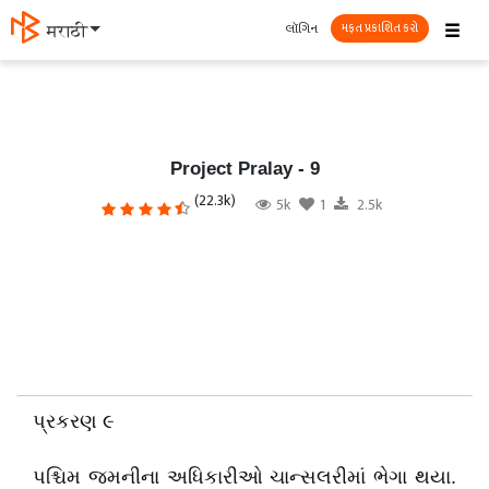
☰
લૉગિન
தமிழ்
મફત પ્રકાશિત કરો
Project Pralay - 9
(22.3k)
5k
1
2.5k
પ્રકરણ ૯
પશ્ચિમ જમનીના અધિકારીઓ ચાન્સલરીમાં ભેગા થયા.