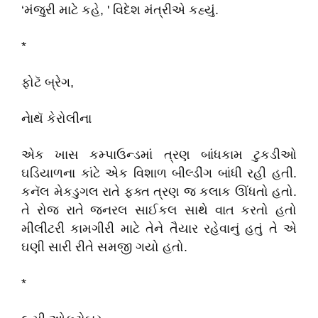
‘મંજુરી માટે કહે, ' વિદેશ મંત્રીએ કહ્યું.
*
ફોટૅ બ્રેગ,
નેાથૅ કેરોલીના
એક ખાસ કમ્પાઉન્ડમાં ત્રણ બાંધકામ ટુકડીઓ
ઘડિયાળના કાંટે એક વિશાળ બીલ્ડીંગ બાંધી રહી હતી.
કનૅલ મેકડુગલ રાતે ફક્ત ત્રણ જ કલાક ઊંધતો હતો.
તે રોજ રાતે જનરલ સાઈકલ સાથે વાત કરતો હતો
મીલીટરી કામગીરી માટે તેને તૈયાર રહેવાનું હતું તે એ
ઘણી સારી રીતે સમજી ગયો હતો.
*