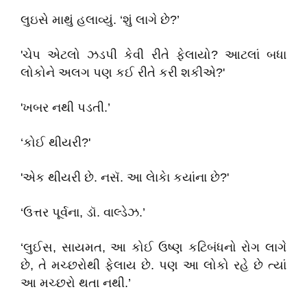
લુઇસે માથું હલાવ્યું. ‘શું લાગે છે?’
'ચેપ એટલો ઝડપી કેવી રીતે ફેલાયો? આટલાં બધા
લોકોને અલગ પણ કઈ રીતે કરી શકીએ?'
'ખબર નથી પડતી.’
‘કોઈ થીયરી?'
'એક થીયરી છે. નસૅ. આ લેાકેા કયાંના છે?'
‘ઉત્તર પૂર્વના, ડૉ. વાલ્ડેઝ.’
‘લુઈસ, સાયમત, આ કોઈ ઉષ્ણ કટિબંધનો રોગ લાગે
છે, તે મચ્છરોથી ફેલાય છે. પણ આ લોકો રહે છે ત્યાં
આ મચ્છરો થતા નથી.’