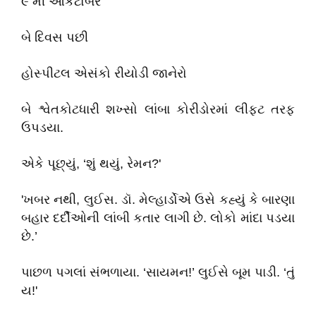
૯ મી ઓકટોબર
બે દિવસ પછી
હોસ્પીટલ એસંકો રીયોડી જાનેરો
બે શ્વેતકોટધારી શખ્સો લાંબા કોરીડોરમાં લીફટ તરફ
ઉપડયા.
એકે પૂછ્યું, ‘શું થયું, રેમન?'
'ખબર નથી, લુઈસ. ડૉ. મેલ્હાર્ડોએ ઉસે કહ્યું કે બારણા
બહાર દર્દીઓની લાંબી કતાર લાગી છે. લોકો માંદા પડયા
છે.’
પાછળ પગલાં સંભળાયા. ‘સાયમન!’ લુઈસે બૂમ પાડી. ‘તું
ય!'