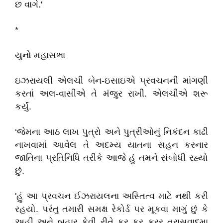
છ વાગે.'
*
યુનો મહાસભા
ઇઝરાયલી એલચી બેન-ઇસાઇએ પ્રવચનની માંગણી
કરતાં અલ-વાસીએ તે મંજુર રાખી. એલચીએ શરૂ
કર્યું.
‘જેમના આઠ લાખ પુત્રો અને પુત્રીઓનું નિકંદન કાઢી
નાખવામાં આવેલ તે અદમ્ય યાતના સહન કરનાર
જાતિના પ્રતિનિધિ તરીકે આજે હું તમને સંબોધી રહ્યો
છું.
'હું આ પ્રવચન ઈઝરાયલના અસ્તિત્વ માટે નથી કરી
રહયો. પરંતુ તમારી સમક્ષ રેકોર્ડ પર મૂકવા માગું છું કે
અહીં અને બહાર કેવી રીતે કર કર ક્રર ત્રાસવાદમા