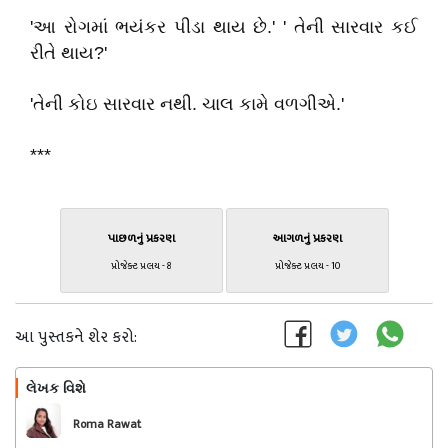
'આ રોગમાં ભયંકર પીડા થાય છે.' ' તેની સારવાર કઈ
રીતે થાય?'
'તેની કોઇ સારવાર નથી. ચાલ કામે વળગીએ.'
***
પાછળનું પ્રકરણ
આગળનું પ્રકરણ
પ્રોજેક્ટ પ્રલય - 8
પ્રોજેક્ટ પ્રલય - 10
આ પુસ્તકને શેર કરો:
લેખક વિશે
અનુસરો
Roma Rawat