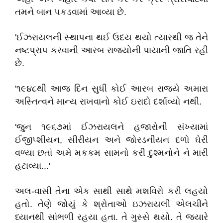
તમને બાન પકડવામાં આવ્યા છે.
'ઈઝરાયલની સ્થાપના થઈ ઉદય થયો ત્યારથી જ તેને
નષ્ટપ્રાપ કરવાની આરબ રાજ્યોની પાયાની જાતિ રહી
છે.
'૧૯૪૮થી આજ દિન સુધી કોઈ આરબ રાજ્યે અમારા
અસ્તિત્વને માન્ય રાખવાનો કોઈ ઇરાદો દર્શાવ્યો નથી.
'જુન ૧૯૬૭માં ઈઝરાયલને હજારોની સંખ્યામાં
ઈજીપ્શીયન, સીરીયન અને જોરડનીયન દળો ઘેરી
વળ્યા છતાં અમે મકકમ સામનો કરી દુશ્મનોને ને મારી
હટાવ્યા...'
અલ-વાસી તેના એક સાથી સાથે મશવિરો કરી લહયો
હતો. તેણે જોયું કે શ્રોતાઓ ઇઝરાયલી એલચીને
ધ્યાનથી સાંભળી રહયા હતા. તે ગુસ્સે થયો. તે જ્યારે