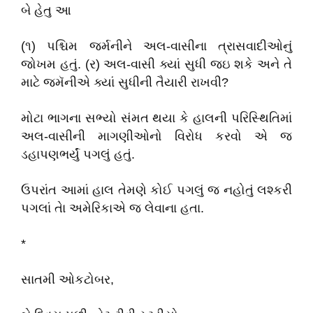
બે હેતુ આ
(૧) પશ્ચિમ જર્મનીને અલ-વાસીના ત્રાસવાદીઓનુ઼ં
જોખમ હતું. (ર) અલ-વાસી ક્યાં સુધી જઇ શકે અને તે
માટે જમૅનીએ ક્યાં સુધીની તૈયારી રાખવી?
મોટા ભાગના સભ્યો સંમત થયા કે હાલની પરિસ્થિતિમાં
અલ-વાસીની માગણીઓનો વિરોધ કરવો એ જ
ડહાપણભર્યું પગલું હતું.
ઉપરાંત આમાં હાલ તેમણે કોઈ પગલું જ નહોતું લશ્કરી
પગલાં તેા અમેરિકાએ જ લેવાના હતા.
*
સાતમી ઓકટોબર,