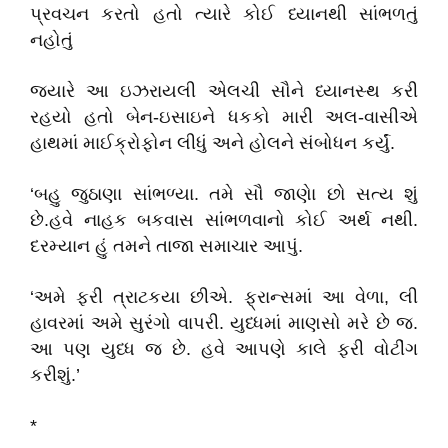
પ્રવચન કરતો હતો ત્યારે કોઈ ધ્યાનથી સાંભળતું
નહોતું
જયારે આ ઇઝરાયલી એલચી સૌને ધ્યાનસ્થ કરી
રહયો હતો બેન-ઇસાઇને ધકકો મારી અલ-વાસીએ
હાથમાં માઈક્રોફોન લીધું અને હોલને સંબોધન કર્યું.
‘બહુ જુઠાણા સાંભળ્યા. તમે સૌ જાણેા છો સત્ય શું
છે.હવે નાહક બકવાસ સાંભળવાનો કોઈ અર્થ નથી.
દરમ્યાન હું તમને તાજા સમાચાર આપું.
‘અમે ફરી ત્રાટકયા છીએ. ફ્રાન્સમાં આ વેળા, લી
હાવરમાં અમે સુરંગો વાપરી. યુધ્ધમાં માણસો મરે છે જ.
આ પણ યુધ્ધ જ છે. હવે આપણે કાલે ફરી વોટીંગ
કરીશું.’
*