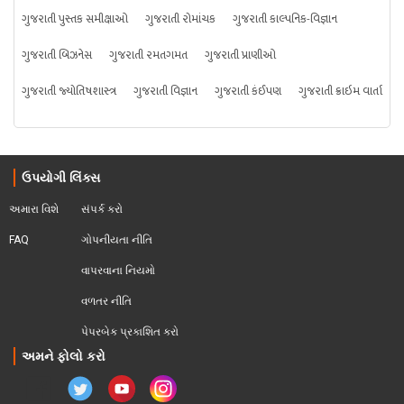
ગુજરાતી પુસ્તક સમીક્ષાઓ
ગુજરાતી રોમાંચક
ગુજરાતી કાલ્પનિક-વિજ્ઞાન
ગુજરાતી બિઝનેસ
ગુજરાતી રમતગમત
ગુજરાતી પ્રાણીઓ
ગુજરાતી જ્યોતિષશાસ્ત્ર
ગુજરાતી વિજ્ઞાન
ગુજરાતી કંઈપણ
ગુજરાતી ક્રાઇમ વાર્તા
ઉપયોગી લિંક્સ
અમારા વિશે
સંપર્ક કરો
FAQ
ગોપનીયતા નીતિ
વાપરવાના નિયમો 
વળતર નીતિ
પેપરબેક પ્રકાશિત કરો
અમને ફોલો કરો