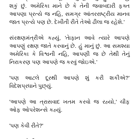
શકું છું. અમેરિકા માને છે કે તેની જવાબદારી ફક્ત
આપણા પ્રત્યે જ નહિ, સમગ્ર આંતરરાષ્ટ્રીય માનવ
જાત પ્રત્યે પણ છે. દેખીતી રીતે તેઓ ઢીલા જ રહેશે.’
સંરક્ષણમંત્રીએ કહ્યું, 'તેાફાન આવે ત્યારે આપણે
આપણું રક્ષણ જાતે કરવાનું છે. હું માનું છું. આ સમશ્યા
અમેરિકા કે વિશ્વની નહિ, આપણી જ છે તેથી તેનું
નિરાકરણ પણ આપણે જ કરવું જોઇએ.’
'પણ આટલે દૂરથી આપણે શું કરી શકીએ?’
વિદેશપ્રધાને પુછ્યું.
'આપણે આ ત્રાસવાદ ખતમ કરવો જ રહ્યો,' ચીફ
ઓફ ઓપરેશન્સે કહ્યું.
'પણ ‌કેવી રીતે?'