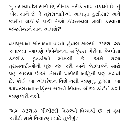
'તું ન્યાયાધીશ સારો છે, સૈનિક તરીકે સાવ નકામો છે. તું
એમ માને છે કે ત્રાસવાદીઓ આપણા હથીયાર અને
જમીન લઈ લે પછી તેઓ ઈઝરાયલ ખાલી કરવાના
જજમેન્ટને માન આપશે?'
વડાપ્રધાને મોસાદના વડનો હેવાલ માગ્યો. 'છેલ્લા ૨૪
કલાકમાં આપણે લેબેનેાનના સક્રિય ગેરીલા કેમ્પોમાં
કેટલીક ટુકડીઓ મોકલી છે. અમે ઘણા
ત્રાસવાદીઓની પૂછપરછ કરી અને કેટલાકને સાથે
પણ લાગ્યા છીએ. તેમની પાસેથી માહિતી પણ કઢાવી
છે. કોઈ આ ઓપરેશન વિશે નથી જાણતું. ટુંકમાં, આ
ઓપરેશનના સક્રિય સભ્યો સિવાય બીજા કોઈને કશી
જાણકારી નથી.
'અમે કેટલાક મીલીટરી વિકલ્પો વિચાર્યા છે. તે હવે
કમીટી સામે વિચારણા માટે મૂકીશું.'