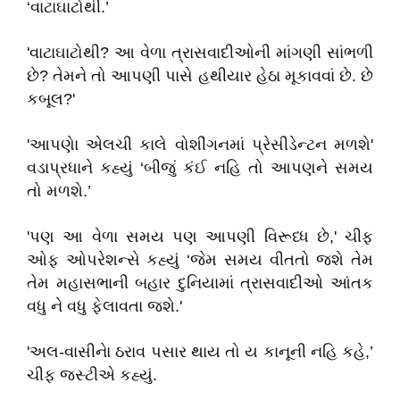
‘વાટાઘાટોથી.’
'વાટાઘાટોથી? આ વેળા ત્રાસવાદીઓની માંગણી સાંભળી
છે? તેમને તો આપણી પાસે હથીયાર હેઠા મૂકાવવાં છે. છે
કબૂલ?'
'આપણેા એલચી કાલે વોશીંગનમાં પ્રેસીડેન્ટન મળશે'
વડાપ્રધાને કહ્યું ‘બીજું કંઈ નહિ તો આપણને સમય
તો મળશે.’
'પણ આ વેળા સમય પણ આપણી વિરૂધ્ધ છે,' ચીફ
ઓફ ઓપરેશન્સે કહ્યું ‘જેમ સમય વીતતો જશે તેમ
તેમ મહાસભાની બહાર દુનિયામાં ત્રાસવાદીઓ આંતક
વધુ ને વધુ ફેલાવતા જશે.'
'અલ-વાસીનેા ઠરાવ પસાર થાય તો ય કાનૂની નહિ કહે,’
ચીફ જસ્ટીએ કહ્યું.