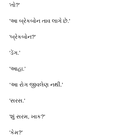
'તો?'
'આ બ્રેકબોન તાવ લાગે છે.'
'બ્રેકબોન?'
'ડેંગ.’
'આહા.’
‘આ રોગ જીવલેણ નથી.'
'સરસ.'
'શું સરમ, ખાક?'
'કેમ?'