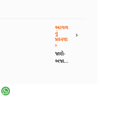
આગળ
›
નું
પ્રકરણ
જાણે-
અજાણે
(22)