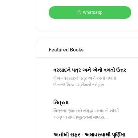
Whatsapp
Featured Books
વરસાદને પત્ર અને એનો વળતો ઉત્તર
લેખ:- વરસાદને પત્ર અને એનો વળતો
ઉત્તરલેખિકા:- શ્રીમતી સ્નેહલ...
મિત્રતા
મિત્રતા: જીવનને સમૃદ્ધ બનાવતો સૌથી
અમૂલ્ય સંબંધજીવનમાં માણસ...
અનોખી સફર - અમાવસ્યાથી પૂર્ણિમા