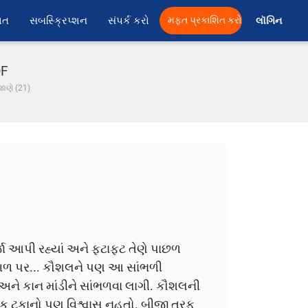
ાત
સબસ્ક્રિપ્શન
સંપર્ક કરો
મફત પ્રકાશિત કરો
લૉગિન 
DF
ાણે (21)
્જા આપી રહ્યાં અને ફટાફટ તેણે પાછળ
ગળ પર...
કૌશલને પણ આ સાંભળી
ને કાન માંડીને સાંભળવા લાગી. કૌશલની
એક ટકાનો પણ વિશ્વાસ નહતો. બીજી તરફ