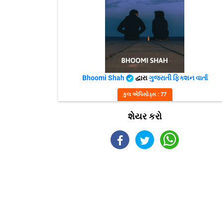
Bhoomi Shah
દ્વારા
ગુજરાતી ફિક્શન વાર્તા
કુલ એપિસોડ્સ : 77
શેયર કરો