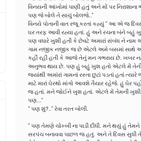
વિનયની આંખોમાં પાણી હતું અને મોં પર નિરાશાના ભાવ. 
પણ જે બોલે તે સાચું બોલજે.."
વિનયે પોતાની વાત રજૂ કરતાં કહ્યું " આ એ જ દિવસન
ઘર તરફ આવી રહ્યા હતાં. હું અને રચના બંને બહુ
પણ વધારે ખુશી હતી કે છેવટે અમારાં સંબંધ ને ન
ગામ નજીક નજીક જ છે એટલે અમે બસમાં સાથે આવત
કહીં રહી હતી કે આજે તેનું મન ગભરાય છે. ખબર ન
અનુભવ થાય છે. પણ હું બહું ખુશ હતો એટલે મેં તે
જ્યાંથી અમાંરાં ગામનાં રસ્તા છુટાં પડતાં હતાં ત્યારે જ
માટે મારાં ઘેરથો માંગો આવશે તૈયાર રહેજે. હું ઘેર પહો
જ હતાં. મને જોઈને ખુશ હતાં. એટલે મેં તેમની ખ
પણ..."
" પણ શું?.." રેવા તરત બોલી.
" પણ તેમણે ચોખ્ખી ના પાડી દીધી. મને થયું હું તે
સરપંચ બનાવવા પાછળ જ હતું. અને તે દિવસ સુધી તે