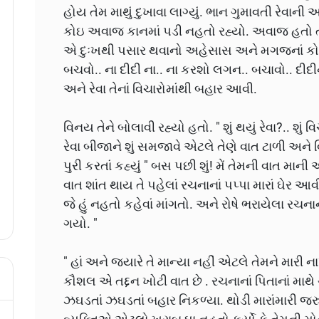
હોય તેમ માથું દુખાવા લાગ્યું. ભાન ગુમાવતી રેવાની
કોઇ અવાજ કાનમાં પડી નહતો રહ્યો. અવાજ હતો તો
એ દુઃખથી પસાર થવાનો અહેસાસ અને મગજનાં કોઈ
બચવો.. ના દીદી ના.. ના કરશો લગન.. બચાવો.. દીદ
અને રેવા તેનાં વિચારોમાંથી બહાર આવી.
વિનય તેને બોલાવી રહ્યો હતો. " શું થયું રેવા?.. શુ
રેવા બીજાને શું સમજાવે એટલે તેણે વાત ટાળી અને 
પુરી કરતાં કહ્યું " બસ પછી શું! મેં તેમની વાત મ
વાત શાંત થાય તે પહેલાં રચનાનાં પપ્પા મારાં ઘેર આવી
જે હું નહતો કહેવાં માંગતો. અને રોષે ભરાયેલા રચના
ગયો. "
" હાં અને જ્યારે તે માન્યા નહીં એટલે તેમને મારી ના
કૌશલ એ તદ્દન ખોટી વાત છે . રચનાનાં પિતાનાં માથે 
ઝઘડતાં ઝઘડતાં બહાર નિકળ્યા. થોડી મારાંમારી જર