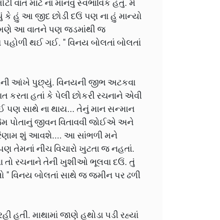
 વાત માટે ના માનવું સ્વભાવિક હતું. મેં
 કે હું આ જીદ છોડી દઉં પણ ના હું માન્યો
ોઈ તેમણે આ વાતને પણ જડમાંથી જ
ો પહોળી થઈ ગઈ. " વિનય બોલતાં બોલતાં
એ ભીની આંખે પુછ્યું. વિનયની જીભ અટકવા
ે વાત કરતા હતાં કે પેલી છોકરી રચનાને એવી
ોઈ પણ સાથે ના થાય... તેનું માન સન્માન
ેમ પોતાનું જીવન વિતાવવી જોઈએ અને
 પરિણામ શું આવશે.... આ સાંભળી મને
. પણ તેમનાં નીચ વિચારો ખુટતા જ નહતાં.
વા તો રચનાને તેની ખુશીઓ ભૂલવા દઉં. તું
 નહતો " વિનય બોલતાં સાથે જ જમીન પર ઢળી
રહી હતી. માથામાં જાણે હથોડા પડી રહ્યાં