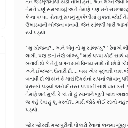
તેને જડમૂળમાંથી કાઢી નાખી હતી. અને લગ્ન જેવી મોટી
તેમને ઘણું સમજાવ્યું અને તેમણે પણ મને સમજાવ્યું
કે ના પપ્પા. પોતાનું સપનું મુશ્કેલીમાં મુકાતાં જ
ઉખાડવાની યોજના બનાવી. જેને સાંભળી મારી આંખ
રડી પડ્યો.
" શું યોજના?.. અને એવું તો શું સાંભળ્યું? " રેવા
લાગી. પણ છતાં તેણે બોલ્યું " મારાં પપ્પા કોઈ સાથ
બનાવી દો કે તેનું લગન મારાં વિનય સાથે તો છોડો ક
અને ઈજ્જત ઉતારી દો.... બસ એક જીવતી લાશ જ
બતાવી દો લોકોને કે મારાં દિકરાંનાં સપનાં જોવાનું
ધ્રાસ્કો પડ્યો અને મેં તરત પપ્પાની સાથે વાત કરી
તેમણે શર્ત મુકી કે કાં તો હું રચનાને ભૂલી જાવ અથ
જ કહે રેવા હું શું કરતો?...મારી જોડે કોઈ રસ્તો
પડ્યો.
જોર જોરથી મજબુરીની પોકારો રેવાનાં કાનમાં ગૂંજી 