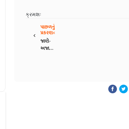
ક્રમશઃ
પાછળનું
‹
પ્રકરણ
જાણે-
અજાણે
(20)