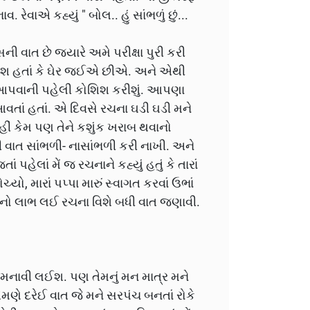
રેવાએ કહ્યું " બોલ.. હું સાંભળું છું...
ી વાત છે જ્યારે અમે પરીક્ષા પુરી કરી
ં ખુશ હતાં કે ઘેર જઈએ છીએ. અને એથી
ામ આપવાની પહેલી કોશિશ કરીશું. આપણા
ાં હતાં. એ દિવસે રચના ઘડી ઘડી મને
હીં કેમ પણ તેને કશુંક ખરાબ થવાનો
ની વાત સાંભળી- નાસાંભળી કરી નાખી. અને
તાં પહેલાં મેં જ રચનાને કહ્યું હતું કે તારાં
ચ્યો, મારાં પપ્પા મારું સ્વાગત કરવાં ઉભાં
ુશીનો લાભ લઈ રચના વિશે બધી વાત જણાવી.
મને મનાવી લઈશ. પણ તેમનું મન માત્ર મને
મણે દરેઈ વાત જે મને સરપંચ બનતાં રોકે