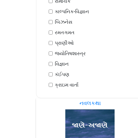
રોમાંચક
કાલ્પનિક-વિજ્ઞાન
બિઝનેસ
રમતગમત
પ્રાણીઓ
જ્યોતિષશાસ્ત્ર
વિજ્ઞાન
કંઈપણ
ક્રાઇમ વાર્તા
નવલકથા