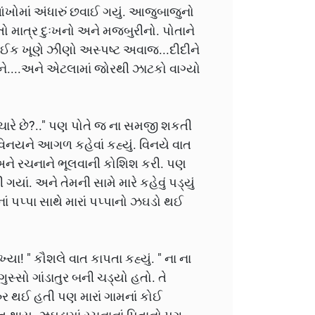
 આંખોમાં અંધારું છવાઈ ગયું. આજુબાજુનો
 માત્ર દુઃખનો અને મજબુરીનો. પોતાને
ક ખૂણે ઝીણો અસ્પષ્ટ અવાજ...દીદીને
ીને....અને એટલામાં જોરથી ઝાટકો વાગ્યો
ં વિચારે છે?.." પણ પોતે જ ના સમજી શકતી
વિનયને આગળ કહેવાં કહ્યું. વિનયે વાત
ાની અને રચનાને ભૂલવાની કોશિશ કરી. પણ
 ગયાં. અને તેમની સામે મારે કહેવું પડ્યું
નાં પપ્પા સાથે મારાં પપ્પાનો ઝઘડો થઈ
ખ્યા! " કૌશલે વાત કાપતા કહ્યું. " ના ના
ગુસ્સો ગાંડાતુર બની ચડ્યો હતો. તે
ુર થઈ હતી પણ મારાં ગામનાં કોઈ