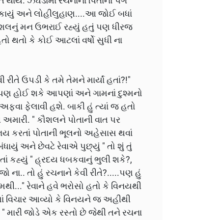
ત થાય. ઝઘડામાં રચનાનાં પિતાનો પગ
ટકાયું અને લોહીલુહાણ....આ જોઈ બધાં
કૌશલનું મન ઉભરાઈ રહ્યું હતું પણ ધીરજ
ો થતો કે કોઈ આટલાં વર્ષો સુધી ના
રીતે ઉપડી કે તમે તેમને માર્યાં હતાં?!"
ણ હોઈ શકે આપણાં અને ગામનાં દુશ્મનો
અફવા ફેલાવી હશે. બાકી હું ત્યાં જ હતો
તી અમારી. " કૌશલને પોતાની વાત પર
વિનય કરતાં પોતાની ભૂલનો અહેસાસ થવાં
યું અને છેવટે રેવાએ પુછ્યું " તો શું તું
ં કહ્યું " હ્રદય ધબકવાનું ભુલી શકે?,
ો ના.. તો હું રચનાને કેવી રીતે?.....પણ હું
ેમથી..." રેવાને હવે ભરોસો હતો કે વિનયથી
નમાં વિચાર આવ્યો કે વિનયને જ અહીથી
 " મારી જોડે એક રસ્તો છે જેથી તને રચના