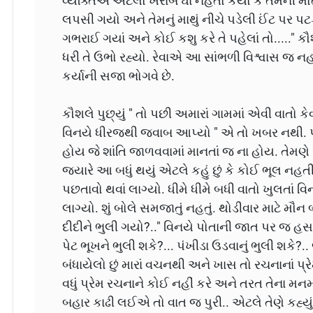
વ્યક્તિએ એટલો ખરાબ ઘા નહતો કર્યો કે તેમની મો
લપસી ગયો અને તેમનું માથું નીચે પડેલી ઈંટ પર પ
ગભરાઈ ગયાં અને કોઈ કશુ કરે તે પહેલાં તો....." 
ધરી તે ઉભો રહ્યો. રેવાએ આ સાંભળી વિશ્વાસ જ નહત
કર્યાની સજા ભોગવે છે.
કૌશલે પુછ્યું " તો પછી અમારાં ગામમાં એવી વાતો કેવી 
વિનયે ધીરજથી જવાબ આપ્યો " એ તો ખબર નથી. પ
હોય જે શાંતિ જાળવવામાં માનતાં જ ના હોય. તેમણે 
જ્યારે આ બધું થયું એટલે કહું છું કે કોઈ ભૂલ નહ
પછતાવો થવાં લાગ્યો. ધીમે ધીમે બધી વાતો ખુલતાં 
લાગ્યો. શું બોલે સમજાતું નહતું. થોડીવાર માટે મૌન બંધા
દીદીને ભુલી ગયો?.." વિનયે પોતાની જાત પર જ હસતા
પેટ ભૂખને ભુલી શકે?... પંખીડા ઉડવાનું ભુલી શકે?.. જ
બંધાયેલો છું મારાં વચનથી અને ખાસ તો રચનાનાં પ્ર
વધું પ્રેમ રચનાને કોઈ નહીં કરે અને તરત તેના મ
બહાર કાઢી લઈએ તો વાત જ પુરી.. એટલે તેણે કહ્યું