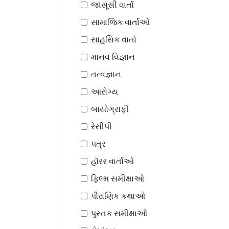
જાસૂસી વાર્તા
સામાજિક વાર્તાઓ
સાહસિક વાર્તા
માનવ વિજ્ઞાન
તત્વજ્ઞાન
આરોગ્ય
બાયોગ્રાફી
રેસીપી
પત્ર
હૉરર વાર્તાઓ
ફિલ્મ સમીક્ષાઓ
પૌરાણિક કથાઓ
પુસ્તક સમીક્ષાઓ