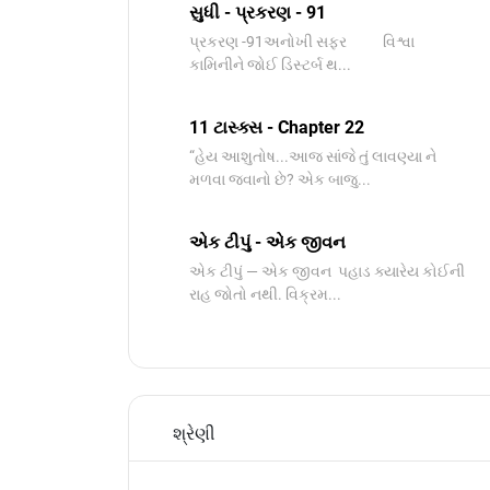
સુધી - પ્રકરણ - 91
પ્રકરણ -91અનોખી સફર વિશ્વા
કામિનીને જોઈ ડિસ્ટર્બ થ...
11 ટાસ્ક્સ - Chapter 22
“હેય આશુતોષ...આજ સાંજે તું લાવણ્યા ને
મળવા જવાનો છે? એક બાજુ...
એક ટીપું - એક જીવન
એક ટીપું — એક જીવન પહાડ ક્યારેય કોઈની
રાહ જોતો નથી. વિક્રમ...
શ્રેણી