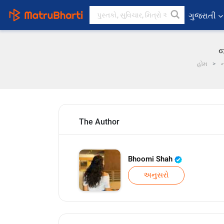
ગુજરાતી
જ
હોમ
The Author
Bhoomi Shah
અનુસરો