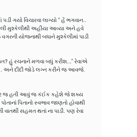
ડી ગયો વિચારવા લાગ્યો " હેં ભગવાન..
 મુશ્કેલીથી અહીંયા આવ્યા અને હવે
ગજ વગરની યોજનાથી બધાને મુશ્કેલીમાં પાડી
ક્તિ? હું રચનાને મળવા બધું કરીશ..." રેવાએ
જા.. અને દીદી જોડે લગ્ન કરીને જ આવજે.
બર જ હતી આવું જ કંઈક કહેશે જે શક્ય
પોતાનાં પિતાનો સ્વભાવ જાણતો હોવાથી
ી વાતથી સહમત થતાં ના પાડી. પણ રેવા