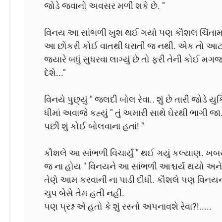
જોડે જવાનો અવસર મળી શકે છે. "
વિનય આ સાંભળી ખુશ થઈ ગયો પણ કૌશલ ચિંતામાં પ
આ છોકરી કોઈ વાતથી ધરાતી જ નથી. એક તો આટલી
જ્યારે બધું સુધરવા લાગ્યું છે તો ફરી તેની કોઈ મ
દેશે..."
વિનયે પુછ્યું " જલદી બોલ રેવા.. શું છે તારી જોડે યુ
ધીમાં અવાજે કહ્યું " તું અમારી સાથે ઘેરથી ભાગી 
પછી શું કોઈ બોલવાના હતાં! "
કૌશલે આ સાંભળી વિચાર્યું " થઈ ગયું કલ્યાણ. ખ
જ ના હોય " વિનયને આ સાંભળી આશ્ચર્ય થયો અને 
તેણે આમ કરવાની ના પાડી દીધી. કૌશલે પણ વિનયન
ચુપ બેસે તેમ હતી નહીં.
પણ પ્રશ્ન એ હતો કે શું રસ્તો અપનાવશે રેવા?!.....