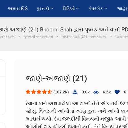
અમારા વિશે
પુસ્તકો 
વિડિઓ 
પેપરબેક 
જાહેર
ાણે-અજાણે (21) Bhoomi Shah દ્વારા પુષ્તક અને વાર્તા P
નવલકથાઓ
ગુજરાતી નવલકથાઓ
જાણે-અજાણે (21) - નવલકથાઓ
જાણે-અજ
જાણે-અજાણે (21)
(107.2k)
3.6k
6.5k
6
રેવાનાં કાને અથડાયેલાં આ શબ્દો તેને એક નવી ઉર
જોયું. વિનયની આંખોમાં આંસુ હતાં અને આંખો કા
આશ્ચર્ય થયો. રેવા જલદીથી વિનયની નજીક આવી અ
આંખોમાં શક ચોખ્ખો દેખાતો હતો. તેને વિનય પર 