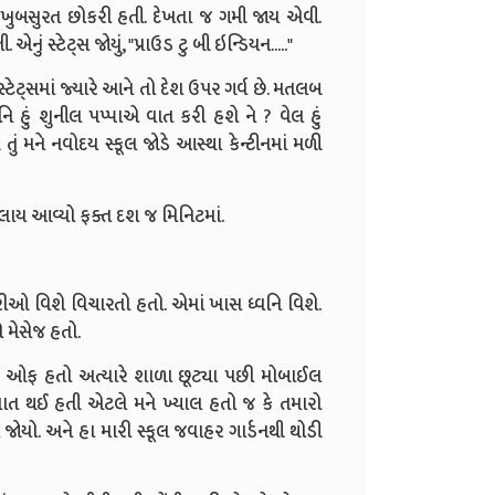
બૂત ખુબસુરત છોકરી હતી. દેખતા જ ગમી જાય એવી.
 સ્ટેટ્સ જોયું, "પ્રાઉડ ટુ બી ઇન્ડિયન....."
્ટેટ્સમાં જ્યારે આને તો દેશ ઉપર ગર્વ છે. મતલબ
િ હું શુનીલ પપ્પાએ વાત કરી હશે ને ? વેલ હું
ં મને નવોદય સ્કૂલ જોડે આસ્થા કેન્ટીનમાં મળી
્લાય આવ્યો ફક્ત દશ જ મિનિટમાં.
ને છોકરીઓ વિશે વિચારતો હતો. એમાં ખાસ ધ્વનિ વિશે.
 મેસેજ હતો.
ઈલ ઓફ હતો અત્યારે શાળા છૂટ્યા પછી મોબાઈલ
 વાત થઈ હતી એટલે મને ખ્યાલ હતો જ કે તમારો
ોયો. અને હા મારી સ્કૂલ જવાહર ગાર્ડનથી થોડી