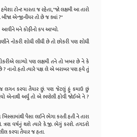
મેશા ટોન્ટ મારતા જ રહેતા, "જો લક્ષમી આ તારો
ીજા એન્જીનીયર તો છે જ ક્યાં ?"
ીક આવીને મને કોફીનો કપ આપ્યો.
ણીને નોકરી શોધી લીધી છે તો છોકરી પણ શોધી
ોકરીએ લાગ્યો પણ લક્ષમી તને તો ખબર છે ને કે
ે ? નાનો હતો ત્યારે પક્ષ લે એ બરાબર પણ હવે તું
લગન કરવા તૈયાર છું. પણ જેટલું હું કમાઉ છું
્યો એનાથી અર્ધું તો એ ભણેલી હોવી જોઈએ ને ?
ખિસ્સામાંથી પૈસા લઈને ભેગા કરતી હતી ને તારા
રણ વર્ષનું થશે ત્યારે કે.જી. ભેગું કરશે. તગડશે
દલીલ કરવા તૈયાર જ હતા.