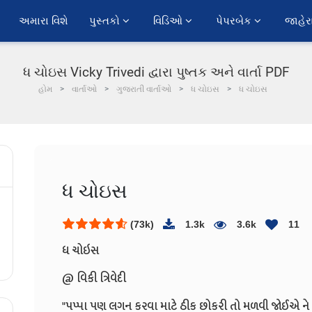
અમારા વિશે
પુસ્તકો 
વિડિઓ 
પેપરબેક 
જાહેર
ધ ચોઇસ Vicky Trivedi દ્વારા પુષ્તક અને વાર્તા PDF
હોમ
વાર્તાઓ
ગુજરાતી વાર્તાઓ
ધ ચોઇસ
ધ ચોઇસ
ધ ચોઇસ
(73k)
1.3k
3.6k
11
ધ ચોઇસ
@ વિકી ત્રિવેદી
"પપ્પા પણ લગન કરવા માટે ઠીક છોકરી તો મળવી જોઈએ ને 