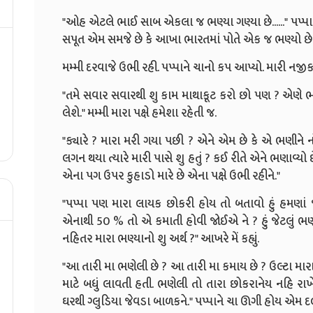
"ઓહ એટલે ભાઈ સાબ એકલા જ ભણ્યા ગણ્યા છે......" પપ્પા હ
સપૂત એમ સમજે છે કે આખા ભારતમાં પોતે એક જ ભણ્યો છે. બ
મમ્મી દરવાજે ઉભી રહી. પપ્પાને ચાનો કપ આપ્યો. મારી નજ
"તમે સવાર સવારથી શુ કામ માથાકૂટ કરો છો પણ ? એણે ભ
લેશે." મમ્મી મારા પક્ષે હમેશા રહેતી જ.
"ક્યારે ? મારા મરી ગયા પછી ? એને એમ છે કે એ ભણીને ન
લગન થયા ત્યારે મારી પાસે શુ હતું ? કઈ રીતે એને ભણાવ્યો છ
એના પગ ઉપર કુહાડો મારે છે એના પક્ષે ઉભી રહીને."
"પપ્પા પણ મારા લાયક છોકરી હોય તો બતાવો હું હમણાં જ 
એનાથી 50 % તો એ કમાતી હોવી જોઈએ ને ? હું જેટલું ભણ
નહિતર મારા ભણ્યાનો શુ અર્થ ?" આખરે મેં કહ્યું.
"આ તારી મા ભણેલી છે ? આ તારી મા કમાય છે ? ઉલ્ટા મારા 
માટે બધું લાવતી હતી. ભણેલી તો તારા છોકરાનેય નહિ રાખે. ત્
ઘરથી ગ્લુડિયા જેવડા બાળકને." પપ્પાને ચા ઊગી હોય એમ 