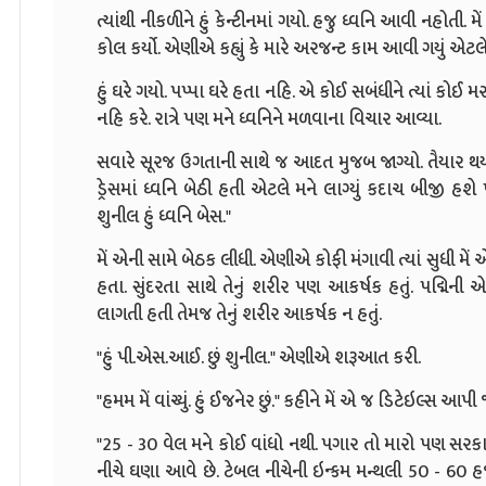
ત્યાંથી નીકળીને હું કેન્ટીનમાં ગયો. હજુ ધ્વનિ આવી નહોતી
કોલ કર્યો. એણીએ કહ્યું કે મારે અરજન્ટ કામ આવી ગયું એટલે
હું ઘરે ગયો. પપ્પા ઘરે હતા નહિ. એ કોઈ સબંધીને ત્યાં કોઈ 
નહિ કરે. રાત્રે પણ મને ધ્વનિને મળવાના વિચાર આવ્યા.
સવારે સૂરજ ઉગતાની સાથે જ આદત મુજબ જાગ્યો. તૈયાર થય
ડ્રેસમાં ધ્વનિ બેઠી હતી એટલે મને લાગ્યું કદાચ બીજી હ
શુનીલ હું ધ્વનિ બેસ."
મેં એની સામે બેઠક લીધી. એણીએ કોફી મંગાવી ત્યાં સુધી મેં
હતા. સુંદરતા સાથે તેનું શરીર પણ આકર્ષક હતું. પદ્મિ
લાગતી હતી તેમજ તેનું શરીર આકર્ષક ન હતું.
"હું પી.એસ.આઈ. છું શુનીલ." એણીએ શરૂઆત કરી.
"હમમ મેં વાંચ્યું. હું ઈજનેર છું." કહીને મેં એ જ ડિટેઇલ્સ આપી
"25 - 30 વેલ મને કોઈ વાંધો નથી. પગાર તો મારો પણ સરકારી 
નીચે ઘણા આવે છે. ટેબલ નીચેની ઇન્કમ મન્થલી 50 - 60