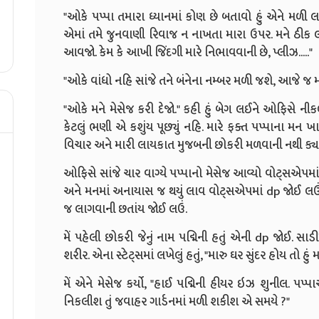
"ઓકે પપ્પા તમારા ધ્યાનમાં કોણ છે બતાવો હું એને મળ
એમાં તમે જુનવાણી રિવાજ ન નાખતા મારા ઉપર. મને ઠીક
આવજો. કેમ કે આખી જિંદગી મારે નિભાવવાની છે, પ્લીઝ....."
"ઓકે વાંધો નહિ સાંજે તને બંનેના નમ્બર મળી જશે, આજે જ 
"ઓકે મને મેસેજ કરી દેજો." કહી હું બેગ લઈને ઓફિસે નીક
કેટલું ભણી એ કશુંય પૂછ્યું નહિ. મારે ફક્ત પપ્પાના મન 
વિચાર અને મારી લાયકાત મુજબની છોકરી મળવાની નથી ક્યા
ઓફિસે સાંજે ચાર વાગ્યે પપ્પાનો મેસેજ આવ્યો વોટ્સએપમાં. 
અને મનમાં અનાયાસ જ થયું લાવ વોટ્સએપમાં dp જોઈ લઉં કેવ
જ લાગવાની છતાંય જોઈ લઉં.
મેં પહેલી છોકરી જેનું નામ પદ્મિની હતું એની dp જોઈ. સા
શરીર. એના સ્ટેટ્સમાં લખેલું હતું, "મારુ ઘર સુંદર હોય તો હું મા
મેં એને મેસેજ કર્યો, "હાઈ પદ્મિની હીયર ઇઝ શુનીલ. પપ
નિકલીશ તું જવાહર ગાર્ડનમાં મળી શકીશ એ સમયે ?"