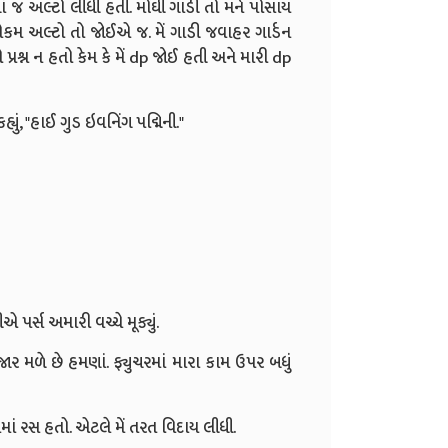
ાં જ અલ્ટો લીધી હતી. મોંઘી ગાડી તો મને પોસાય
કમ અલ્ટો તો જોઈએ જ. મેં ગાડી જવાહર ગાર્ડન
્રશ્ન ન હતો કેમ કે મેં dp જોઈ હતી અને મારી dp
્યું, "હાઈ ગુડ ઇવનિંગ પદ્મિની."
 પર્સ અમારી વચ્ચે મૂક્યું.
ાર મળે છે હમણાં. ફ્યુચરમાં મારા કામ ઉપર બધું
ાં રસ હતો. એટલે મેં તરત વિદાય લીધી.