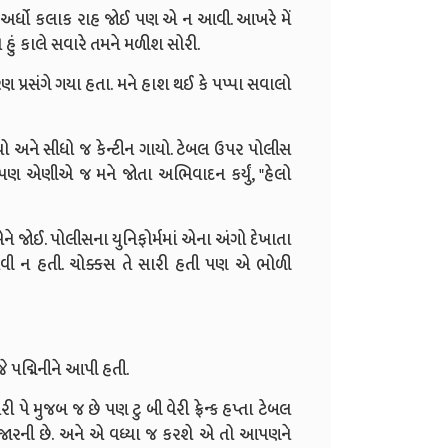
. મેં અર્ધો કલાક રાહ જોઈ પણ એ ન આવી. આખરે મેં
 હું કાલે સવારે તમને મળીશ સોરી.
મરણ પ્રસંગે ગયા હતા. મને હાશ થઈ કે પપ્પા સવાલો
ો અને સીધો જ કેન્ટીન ગાયો. ટેબલ ઉપર પોલીસ
શે પણ એણીએ જ મને જોતા અભિવાદન કર્યું, "હેલો
 એને જોઈ. પોલીસના યુનિફોર્મમાં એના અંગો દેખાતા
ની એવી ન હતી. ચોક્કસ તે સારી હતી પણ એ ભોળી
 જે પદ્મિનીને આપી હતી.
પે મુજબ જ છે પણ ટુ બી વેરી ફ્રેન્ક હપ્તા ટેબલ
 હજારની છે. અને એ વધ્યા જ કરશે એ તો આપણને