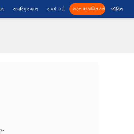
ાત
સબસ્ક્રિપ્શન
સંપર્ક કરો
મફત પ્રકાશિત કરો
લૉગિન 
?"