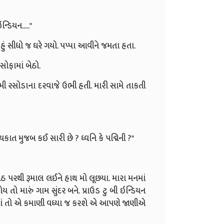
ન્ડિયન....."
. હું સીધો જ ઘરે ગયો. પપ્પા આવીને જમતા હતા.
 સોફામાં બેઠો.
્મી રસોડાના દરવાજે ઉભી હતી. મારી સામે તાકતી
ત મુજબ કઈ સારી છે ? ધ્વનિ કે પદ્મિની ?"
ીઠ પરથી રૂમાલ લઈને હાથ મો લૂછયા. મારા મનમાં
તો મારું ગામ સુંદર બને. પ્રાઉડ ટુ બી ઇન્ડિયન
માં તો એ કમાણી વધ્યા જ કરશે એ આપણે જાણીએ