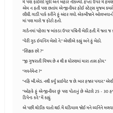
મેં પણ ફાઈલો મૂકી અને બહાર નીકળ્યો. હપ્તા ઉપર મેં હમણ
એમ ન હતી પણ છતાંય એન્જીનીયર હોઈ સ્ટેટ્સ મુજબ કમસે
લીધી. ગાડી પાર્ક કરીને હું અંદર ગયો. એકબીજાને ઓળખવાનો પ
માં પણ મારો જ ફોટો હતો.
ગાર્ડનમાં પહેલા જ બાંકડા ઉપર પદ્મિની બેઠી હતી. મેં જતા જ કહ
"વેરી ગુડ ઇવનિંગ બેસો ને." એણીએ કહ્યું અને હું બેઠો.
"શિક્ષક છો ?"
"જી ગુજરાતી વિષય છે 4 થી 8 ધોરણમાં મારા તાસ હોય."
"ગવર્નમેન્ટ ?"
"નહિ બી.એડ. નથી કર્યું પ્રાઇવેટ જ છે. બાર હજાર પગાર." એણીએ
"ઓહકે હું એન્જીનીયર છું પણ પોતાનું છે એટલે 25 - 30 હજ
ડિપેન્ડ કરે." મેં કહ્યું.
એ પછી થોડીક વાતો થઈ. મેં ઘડિયાળ જોઈ મને ધ્વનિને મળવામ