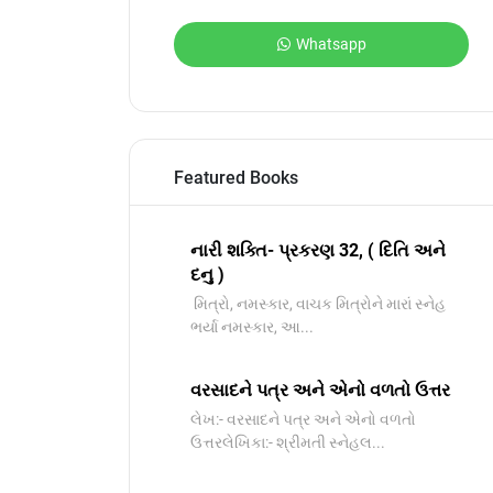
Whatsapp
Featured Books
નારી શક્તિ- પ્રકરણ 32, ( દિતિ અને
દનુ )
મિત્રો, નમસ્કાર, વાચક મિત્રોને મારાં સ્નેહ
ભર્યા નમસ્કાર, આ...
વરસાદને પત્ર અને એનો વળતો ઉત્તર
લેખ:- વરસાદને પત્ર અને એનો વળતો
ઉત્તરલેખિકા:- શ્રીમતી સ્નેહલ...