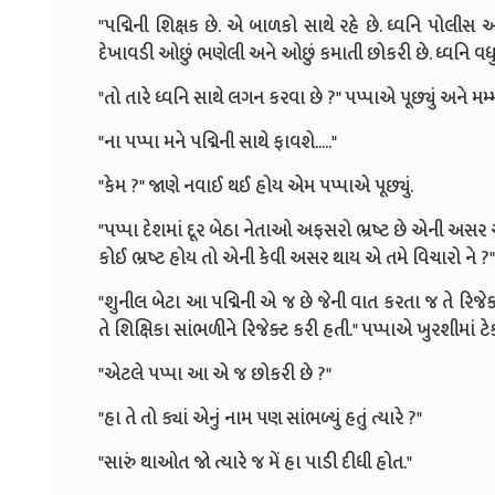
"પદ્મિની શિક્ષક છે. એ બાળકો સાથે રહે છે. ધ્વનિ પોલીસ 
દેખાવડી ઓછું ભણેલી અને ઓછું કમાતી છોકરી છે. ધ્વનિ વધુ 
"તો તારે ધ્વનિ સાથે લગન કરવા છે ?" પપ્પાએ પૂછ્યું અને મમ્મી
"ના પપ્પા મને પદ્મિની સાથે ફાવશે....."
"કેમ ?" જાણે નવાઈ થઈ હોય એમ પપ્પાએ પૂછ્યું.
"પપ્પા દેશમાં દૂર બેઠા નેતાઓ અફસરો ભ્રષ્ટ છે એની અસ
કોઈ ભ્રષ્ટ હોય તો એની કેવી અસર થાય એ તમે વિચારો ને ?"
"શુનીલ બેટા આ પદ્મિની એ જ છે જેની વાત કરતા જ તે રિજેક
તે શિક્ષિકા સાંભળીને રિજેક્ટ કરી હતી." પપ્પાએ ખુરશીમાં ટે
"એટલે પપ્પા આ એ જ છોકરી છે ?"
"હા તે તો ક્યાં એનું નામ પણ સાંભળ્યું હતું ત્યારે ?"
"સારું થાઓત જો ત્યારે જ મેં હા પાડી દીધી હોત."