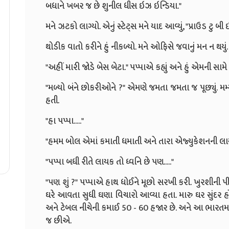
બધાને ખબર જ છે શુનીલ ધીસ ઇઝ ઇન્ડિયા."
મને ઝટકો લાગ્યો. એનું સ્ટેટ્સ મને યાદ આવ્યું, "પ્રાઉડ ટુ બી ઇ
થોડીક વાતો કરીને હું નીકળ્યો. મને ઓફિસે જવાનું મન ન થયું
"અહીં મારી જોડે બેસ બેટા." પપ્પાએ કહ્યું અને હું એમની સામે
"મળ્યો બંને છોકરીઓને ?" એમણે જમતા જમતા જ પૂછ્યું. મમ
હતી.
"હા પપ્પા....."
"હમમ બોલ એમાં કમાતી ધમાતી અને તારા એજ્યુકેશનની લાયકા
"પપ્પા બધી રીતે લાયક તો ધ્વનિ છે પણ....."
"પણ શું ?" પપ્પાએ હાથ ધોઈને મૂછો સરખી કરી. ખુરશીની પ
ઘરે આવતા સુધી ઘણા વિચારો આવ્યા હતા. મારુ ઘર સુંદર હોય 
અને ટેબલ નીચેની કમાઈ 50 - 60 હજાર છે. અને આ ભારત
જ છીએ.