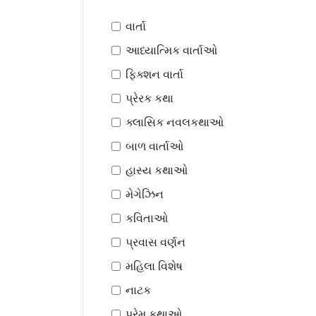
વાર્તા
આધ્યાત્મિક વાર્તાઓ
ફિક્શન વાર્તા
પ્રેરક કથા
ક્લાસિક નવલકથાઓ
બાળ વાર્તાઓ
હાસ્ય કથાઓ
મેગેઝિન
કવિતાઓ
પ્રવાસ વર્ણન
મહિલા વિશેષ
નાટક
પ્રેમ કથાઓ