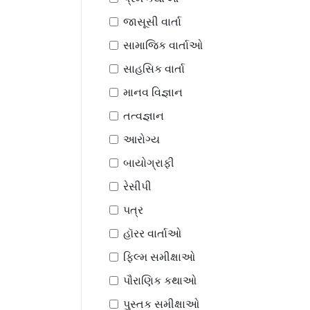
જાસૂસી વાર્તા
સામાજિક વાર્તાઓ
સાહસિક વાર્તા
માનવ વિજ્ઞાન
તત્વજ્ઞાન
આરોગ્ય
બાયોગ્રાફી
રેસીપી
પત્ર
હૉરર વાર્તાઓ
ફિલ્મ સમીક્ષાઓ
પૌરાણિક કથાઓ
પુસ્તક સમીક્ષાઓ