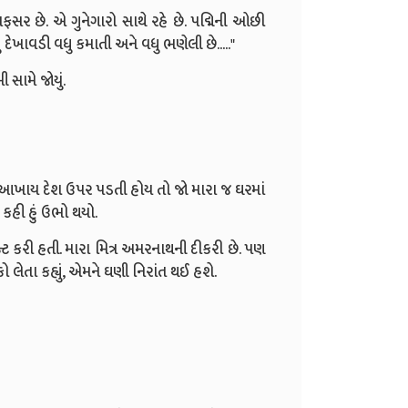
અફસર છે. એ ગુનેગારો સાથે રહે છે. પદ્મિની ઓછી
દેખાવડી વધુ કમાતી અને વધુ ભણેલી છે....."
 સામે જોયું.
ર આખાય દેશ ઉપર પડતી હોય તો જો મારા જ ઘરમાં
 કહી હું ઉભો થયો.
્ટ કરી હતી. મારા મિત્ર અમરનાથની દીકરી છે. પણ
કો લેતા કહ્યું, એમને ઘણી નિરાંત થઈ હશે.