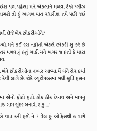
ી લઈશ પણ પહેલા મને એકલાને મળવા દેજો પ્લીઝ
 લાગશે તો હું આગળ વાત વધારીશ. તમે પછી જઈ
મળી લેજે બેય છોકરીઓને."
ળ્યો. મને કંઈ રસ નહોતો એટલે છોકરી શુ કરે છે
ખાતર મળવાનું હતું બાકી મને ખબર જ હતી કે મારા
ંય.
બંને છોકરીઓના નમ્બર આવ્યા. મેં બંને સેવ કર્યા
ી લાગે છે. જોકે બ્યુટીપલ્સમાં બધી શ્રુતિ હસન
ડીમાં એનો ફોટો હતો. ઠીક ઠીક દેખાવ અને માપનું
રું ગામ સુંદર બનાવી શકું....."
્પાએ વાત કરી હશે ને ? વેલ હું ઓફિસથી 6 વાગે