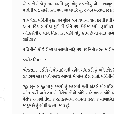
એ પછી મેં જેનું નામ ધ્વનિ હતું એનું dp જોયું. એક મજ
પદ્મિની પણ સારી હતી પણ આ વધારે સુંદર અને ભરાવદાર હતી. એનું
વાહ પેલી પદ્મિની ફક્ત ઘર સુંદર બનાવવાની વાત કરતી હતી સ
આના વિચાર મોટા હશે. મેં એને પણ મેસેજ કર્યો, "હાઈ ધ્વન
ઓફિસેથી 6 વાગે નિકલીશ પછી થોડું કામ છે તો સાત વાગે તુ
શકીશ ?"
પદ્મિનીનો કોઈ રીપ્લાય આવ્યો નહિ પણ ધ્વનિનો તરત જ રીપ
"સ્યોર ડિયર....."
"થેન્ક્સ....." કહીને મેં મોબાઈલની સ્ક્રીન બંધ કરી. હું બં
લગભગ સાડા પંચે મેસેજ આવ્યો. મેં મોબાઈલ લીધો. પદ્મિનીનો
"જી શુનીલ જી માફ કરશો હું સ્કૂલમાં હતી એટલે મોબા
ઓન કર્યો અને તમારો મેસેજ જોયો. જોકે મારે અંકલ જોડે
મેસેજ આવશે તેથી જ સ્ટાફરુંમમાં આવતા તરત જ મોબાઈલ જ
જ દૂર છે હું સીધી જ ત્યાં જાઉં છું."