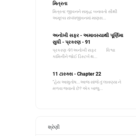
મિત્રતા
મિત્રતા: જીવનને સમૃદ્ધ બનાવતો સૌથી
અમૂલ્ય સંબંધજીવનમાં માણસ...
અનોખી સફર - અમાવસ્યાથી પૂર્ણિમા
સુધી - પ્રકરણ - 91
પ્રકરણ -91અનોખી સફર વિશ્વા
કામિનીને જોઈ ડિસ્ટર્બ થ...
11 ટાસ્ક્સ - Chapter 22
“હેય આશુતોષ...આજ સાંજે તું લાવણ્યા ને
મળવા જવાનો છે? એક બાજુ...
શ્રેણી