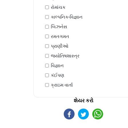
રોમાંચક
કાલ્પનિક-વિજ્ઞાન
બિઝનેસ
રમતગમત
પ્રાણીઓ
જ્યોતિષશાસ્ત્ર
વિજ્ઞાન
કંઈપણ
ક્રાઇમ વાર્તા
શેયર કરો