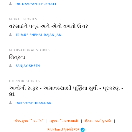
DR. DAMYANTI H. BHATT
MORAL STORIES
વરસાદને પત્ર અને એનો વળતો ઉત્તર
TR MRS SNEHAL RAJAN JANI
MOTIVATIONAL STORIES
મિત્રતા
SANJAY SHETH
HORROR STORIES
અનોખી સફર - અમાવસ્યાથી પૂર્ણિમા સુધી - પ્રકરણ -
91
DAKSHESH INAMDAR
શ્રેષ્ઠ ગુજરાતી વાર્તાઓ
|
ગુજરાતી નવલકથાઓ
|
ફિક્શન વાર્તા પુસ્તકો
|
Ritik barot પુસ્તકો PDF