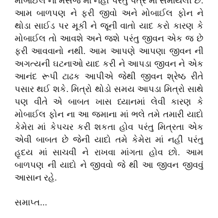
મોબાઈલ ના મેસેજ માં નહીં પરંતુ પત્ર માં સમાયેલી છે.
આમ બાળપણ ને ફરી જીવો અને મોબાઈલ ફોન ને
થોડા સાઈડ પર મૂકી ને જૂની વાતો યાદ કરો કારણ કે
મોબાઈલ તો આવશે અને જશે પરંતુ જીવન એક જ છે
ફરી આવવાનો નથી. આમ આપણે આપણા જીવન ની
અગત્યની ઘટનાઓ યાદ કરી ને આપડા જીવન ને એક
આનંદ રૂપી ટાઢક આપીએ જેથી જીવન શ્રેષ્ઠ રીતે
પસાર થઈ શકે. મિત્રો થોડો સમય આપડા મિત્રો સાથે
પણ વીતે એ બાબત ખાસ ધ્યાનમાં લેવી કારણ કે
મોબાઈલ ફોન ના આ જમાના માં ભલે તમે તમારી યાદો
કેમેરા માં કેપચર કરી શકતા હોવ પરંતુ મિત્રતા એક
એવી બાબત છે જેની યાદો તમે કેમેરા માં નહીં પરંતુ
હૃદય માં સાચવી ને રાખવા માંગતા હોવ છો. આમ
બાળપણ ની યાદો ને જીવવો જે થી આ જીવન જીવવું
આસાન રહે.
સમાપ્ત...