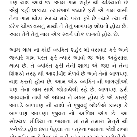
પણ યાદ આવે જ. આમ ગામ શહેર થી ચડિયાતો છે
એવું કહી શકાય. ત્યારબાદ જ્યારે ફરી એ ગામ વાસી
તેના ગામ થોડા સમય માટે પરત ફરે છે ત્યારે ત્યાં ની
દરેક ચીજ વસતું માથી તે તેનું બાળપણ શોધતો હોય છે.
આમ તેને તેનું ગામ એક સ્વર્ગ લોક લાગતો હોય છે.
આમ ગામ ના કોઈ વ્યક્તિ શહેર માં વસવાટ કરે અને
જ્યારે ગામ પરત ફરે ત્યારે આવો જ એક અહેસાસ
થાય છે. તે વ્યક્તિ ફરી તેની શાળા એ જઇ ને તેના
શિક્ષકો તરફ થી આશીર્વાદ મેળવે છે અને તેનો બાળપણ
યાદ કરતો હોય છે. આમ એક વ્યક્તિ ની લાગણીઓ
પણ તેના ગામ સાથે જોડાયેલી રહે છે. બાળપણ ફરી
આવવાનો નથી એ બધાય ને ખબર હોય છે એ કારણે
આપડે બાળપણ ની યાદો ને જીવવું જોઈએ કારણ કે
બાળપણ આપણા જીવન નો અભિન્ન અંગ છે. આ
સોશ્યલ મીડિયા ના જમાના માં તમે તમારા મિત્રો થી
કનેક્ટેડ હોવ છતાં પેહલા ના પત્રના જમાના જેવી મજા