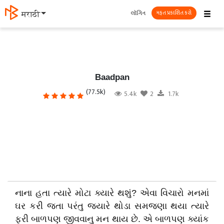
☰
લૉગિન
मराठी
મફત પ્રકાશિત કરો
Baadpan
(77.5k)
5.4k
2
1.7k
નાના હતા ત્યારે મોટા ક્યારે થશું? એવા વિચારો મનમાં
ઘર કરી જતા પરંતુ જ્યારે થોડા સમજણા થયા ત્યારે
ફરી બાળપણ જીવવાનુ મન થાય છે. એ બાળપણ ક્યાંક