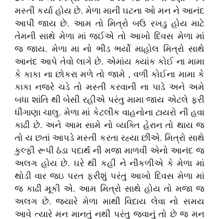
મસ્તી કર્યા હોય છે. મેળા માની ઘટના ઓ મન ને આનંદ
આપી જાય છે. આમ તો મિત્રો બઉ રખડુ હોય માટે
તેમની સાથે મેળા માં જઈએ તો આખો દિવસ મેળા માં
જ જાય. મેળા મા નો ભીડ ભર્યો માહોલ મિત્રો સાથે
આનંદ આપે તેવો લાગે છે. એમાંય ક્યાંક કોઈ ના મામા
કે કાકા ના છોકરા મળે તો જામે , વળી કોઈના મામા કે
કાકા નજરે ચડે તો મસ્તી કરવાની ના પાડે અને અમે
બધા શાંતિ થી બેસી રહીએ પરંતુ મામા જાય એટલે ફરી
ધીંગાણા ચાલુ. મેળા માં કેટલીક વાહનોના ટાયરો ની હવા
કાઢી છે. અને આમ સામે નો વ્યક્તિ હેરાન તો થાય જ
તો ય છતાં આપડે મસ્તી કરતા રહ્યા છીએ. મિત્રો સાથે
કુલ્ફી રૂપી ઠંડા પદાર્થ ની મજા માળવી એનો આનંદ જ
અલગ હોય છે. ઘરે થી કહી ને નીકળીએ કે મેળા માં
થોડી વાર જઇ પરત ફરીશું પરંતુ આખો દિવસ મેળા માં
જ કાઢી મૂકી એ. આમ મિત્રો સાથે હોય તો મજા જ
અલગ છે. જ્યારે મેળા માથી વિદાય લેવા નો સમય
આવે ત્યારે મન માનતું નથી પરંતુ જવાનું તો છે જ મન