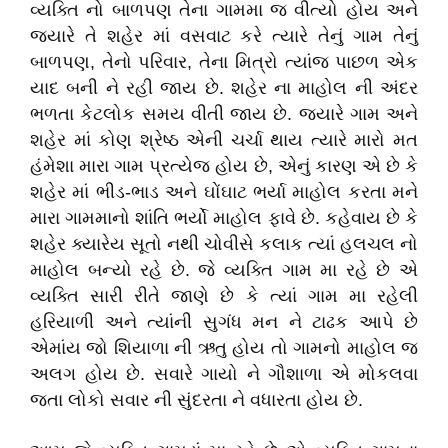
વ્યક્તિ નો બાળપણ તેના ગામમા જ વીત્યો હોય અને
જ્યારે તે શહેર માં વસવાટ કરે ત્યારે તેનું ગામ તેનું
બાળપણ, તેનો પરિવાર, તેના મિત્રો ત્યાંજ પાછળ એક
યાદ બની ને રહી જાય છે. શહેર ના માહોલ ની અંદર
ભળતા કેટલોક સમય વીતી જાય છે. જ્યારે ગામ અને
શહેર માં કોણ શ્રેષ્ઠ એની ચર્ચા થાય ત્યારે મારો મત
હંમેશા મારા ગામ પ્રત્યેજ હોય છે, એનું કારણ એ છે કે
શહેર માં ભીડ-ભાડ અને ઘોંઘાટ ભર્યા માહોલ કરતા મને
મારા ગામમાનો શાંતિ ભર્યો માહોલ ફાવે છે. કહેવાય છે કે
શહેર ક્યારેય સૂતો નથી ચોવીસે કલાક ત્યાં હલચલ નો
માહોલ બન્યો રહે છે. જે વ્યક્તિ ગામ મા રહે છે એ
વ્યક્તિ સારી રીતે જાણે છે કે ત્યાં ગામ મા રહેલી
હરિયાળી અને ત્યાંની સુગંધ મન ને ટાઢક આપે છે
એમાંય જો શિયાળા ની ઋતુ હોય તો ગામનો માહોલ જ
અલગ હોય છે. સવારે ગાયો ને ગૌશાળા એ મોકલવા
જતા લોકો સવાર ની સુંદરતા ને વધારતા હોય છે.