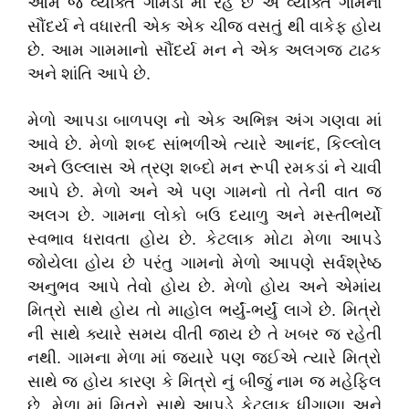
આમ જે વ્યક્તિ ગામડાં મા રહે છે એ વ્યક્તિ ગામના
સૌંદર્ય ને વધારતી એક એક ચીજ વસતું થી વાકેફ હોય
છે. આમ ગામમાનો સૌંદર્ય મન ને એક અલગજ ટાઢક
અને શાંતિ આપે છે.
મેળો આપડા બાળપણ નો એક અભિન્ન અંગ ગણવા માં
આવે છે. મેળો શબ્દ સાંભળીએ ત્યારે આનંદ, કિલ્લોલ
અને ઉલ્લાસ એ ત્રણ શબ્દો મન રૂપી રમકડાં ને ચાવી
આપે છે. મેળો અને એ પણ ગામનો તો તેની વાત જ
અલગ છે. ગામના લોકો બઉ દયાળુ અને મસ્તીભર્યો
સ્વભાવ ધરાવતા હોય છે. કેટલાક મોટા મેળા આપડે
જોયેલા હોય છે પરંતુ ગામનો મેળો આપણે સર્વશ્રેષ્ઠ
અનુભવ આપે તેવો હોય છે. મેળો હોય અને એમાંય
મિત્રો સાથે હોય તો માહોલ ભર્યું-ભર્યું લાગે છે. મિત્રો
ની સાથે ક્યારે સમય વીતી જાય છે તે ખબર જ રહેતી
નથી. ગામના મેળા માં જ્યારે પણ જઈએ ત્યારે મિત્રો
સાથે જ હોય કારણ કે મિત્રો નું બીજું નામ જ મહેફિલ
છે. મેળા માં મિત્રો સાથે આપડે કેટલાક ધીંગાણા અને