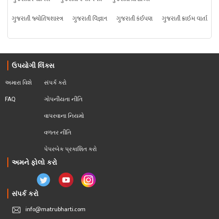
ગુજરાતી જ્યોતિષશાસ્ત્ર
ગુજરાતી વિજ્ઞાન
ગુજરાતી કંઈપણ
ગુજરાતી ક્રાઇમ વાર્તા
ઉપયોગી લિંક્સ
અમારા વિશે
સંપર્ક કરો
FAQ
ગોપનીયતા નીતિ
વાપરવાના નિયમો 
વળતર નીતિ
પેપરબેક પ્રકાશિત કરો
અમને ફોલો કરો
સંપર્ક કરો
info@matrubharti.com