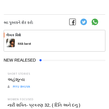
આ પુસ્તકને શેર કરો:
લેખક વિશે
અનુસરો
Ritik barot
NEW REALESED
SHORT STORIES
અહંશૂન્ય
PIYU BHUVA
WOMEN FOCUSED
નારી શક્તિ- પ્રકરણ 32, ( દિતિ અને દનુ )