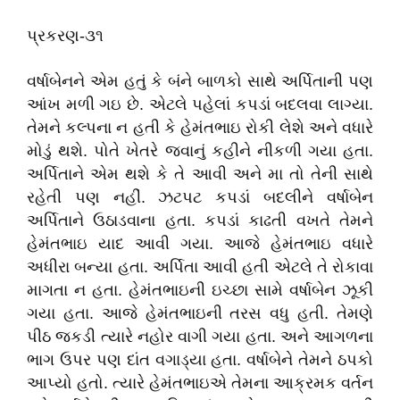
પ્રકરણ-૩૧
વર્ષાબેનને એમ હતું કે બંને બાળકો સાથે અર્પિતાની પણ
આંખ મળી ગઇ છે. એટલે પહેલાં કપડાં બદલવા લાગ્યા.
તેમને કલ્પના ન હતી કે હેમંતભાઇ રોકી લેશે અને વધારે
મોડું થશે. પોતે ખેતરે જવાનું કહીને નીકળી ગયા હતા.
અર્પિતાને એમ થશે કે તે આવી અને મા તો તેની સાથે
રહેતી પણ નહીં. ઝટપટ કપડાં બદલીને વર્ષાબેન
અર્પિતાને ઉઠાડવાના હતા. કપડાં કાઢતી વખતે તેમને
હેમંતભાઇ યાદ આવી ગયા. આજે હેમંતભાઇ વધારે
અધીરા બન્યા હતા. અર્પિતા આવી હતી એટલે તે રોકાવા
માગતા ન હતા. હેમંતભાઇની ઇચ્છા સામે વર્ષાબેન ઝૂકી
ગયા હતા. આજે હેમંતભાઇની તરસ વધુ હતી. તેમણે
પીઠ જકડી ત્યારે નહોર વાગી ગયા હતા. અને આગળના
ભાગ ઉપર પણ દાંત વગાડ્યા હતા. વર્ષાબેને તેમને ઠપકો
આપ્યો હતો. ત્યારે હેમંતભાઇએ તેમના આક્રમક વર્તન