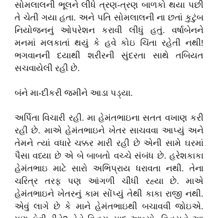
સોમલાલની ભૂલને લીધે ત્રણ-ત્રણ બાળકો થયા પછી
તે ચેતી ગયા હતા. અને પતિ સોમલાલની ના છતાં કુટુંબ
નિયોજનનું ઓપરેશન કરાવી લીધું હતું. વર્ષાબેનને
મનમાં મલકાતાં થયું કે હવે કોઇ ચિંતા રહેતી નથી!
ભગવાનની દયાથી શરીરની સુંદરતા સાથે તબિયત
સચવાયેલી રહી છે.
બંને મા-દીકરી જમીને આડા પડ્યા.
અર્પિતા વિચારી રહી. મા હેમંતભાઇના સતત વખાણ કરી
રહી છે. માએ હેમંતભાઇને ખેતર સાચવવા આપ્યું અને
તેમને ત્યાં વધારે ચક્કર મારી રહી છે એની સામે ઘરમાં
પૈસા વધ્યા છે એ બે બાબતો વચ્ચે સંબંધ છે. હરેશકાકા
હેમંતભાઇ માટે સારો અભિપ્રાય ધરાવતા નથી. તેના
ચરિત્ર તરફ પણ આંગળી ચીંધી રહ્યા છે. માએ
હેમંતભાઇને ખેતરનું કામ સોંપ્યું તેથી કાકા રાજી નથી.
એવું લાગે છે કે માને હેમંતભાઇથી બચાવવી જોઇએ.