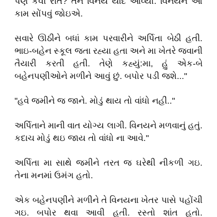
પણ કેવી રીતે? તેને વિનય યાદ આવ્યો. વિનયને આ
કામ સોંપવું જોઇએ.
સવારે ઊઠીને બધાં કામ પરવારીને અર્પિતા બેઠી હતી.
ભાઇ-બહેન સ્કૂલ જતા રહ્યા હતા અને મા ખેતરે જવાની
તૈયારી કરતી હતી. તેણે કહ્યું:મા, હું એક-બે
બહેનપણીઓને મળીને આવું છું. બપોર પડી જશે..."
"હવે જમીને જ જાને. મોડું થાય તો વાંધો નહીં.."
અર્પિતાને માની વાત યોગ્ય લાગી. વિનયને મળવાનું હતું.
કદાચ મોડું થઇ જાય તો વાંધો ના આવે."
અર્પિતા મા સાથે જમીને તરત જ ઘરેથી નીકળી ગઇ.
તેના મનમાં ઉમંગ હતો.
એક બહેનપણીને મળીને તે વિનયના ખેતર પાસે પહોંચી
ગઇ. બપોર થવા આવી હતી. રસ્તો શાંત હતો.