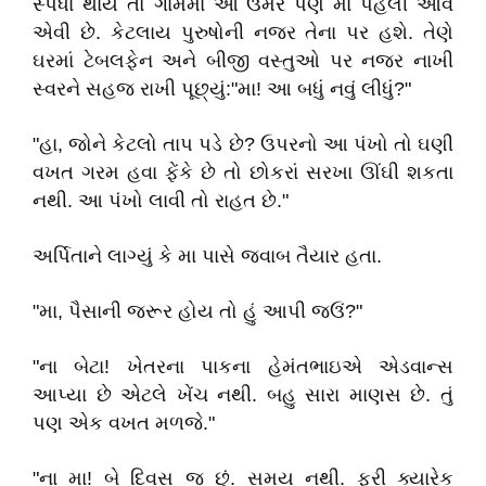
સ્પર્ધા થાય તો ગામમાં આ ઉંમરે પણ મા પહેલી આવે
એવી છે. કેટલાય પુરુષોની નજર તેના પર હશે. તેણે
ઘરમાં ટેબલફેન અને બીજી વસ્તુઓ પર નજર નાખી
સ્વરને સહજ રાખી પૂછ્યું:"મા! આ બધું નવું લીધું?"
"હા, જોને કેટલો તાપ પડે છે? ઉપરનો આ પંખો તો ઘણી
વખત ગરમ હવા ફેંકે છે તો છોકરાં સરખા ઊંઘી શકતા
નથી. આ પંખો લાવી તો રાહત છે."
અર્પિતાને લાગ્યું કે મા પાસે જવાબ તૈયાર હતા.
"મા, પૈસાની જરૂર હોય તો હું આપી જઉં?"
"ના બેટા! ખેતરના પાકના હેમંતભાઇએ એડવાન્સ
આપ્યા છે એટલે ખેંચ નથી. બહુ સારા માણસ છે. તું
પણ એક વખત મળજે."
"ના મા! બે દિવસ જ છું. સમય નથી. ફરી ક્યારેક