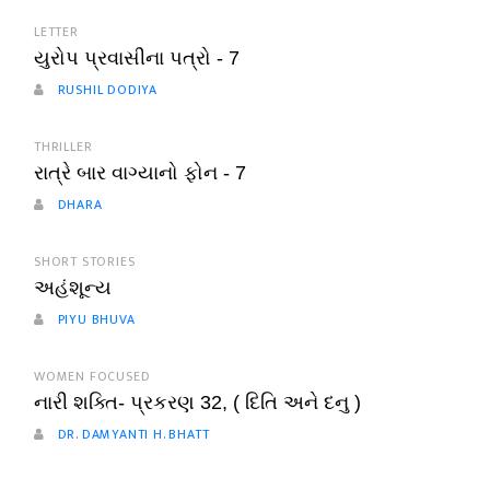
LETTER
યુરોપ પ્રવાસીના પત્રો - 7
RUSHIL DODIYA
THRILLER
રાત્રે બાર વાગ્યાનો ફોન - 7
DHARA
SHORT STORIES
અહંશૂન્ય
PIYU BHUVA
WOMEN FOCUSED
નારી શક્તિ- પ્રકરણ 32, ( દિતિ અને દનુ )
DR. DAMYANTI H. BHATT