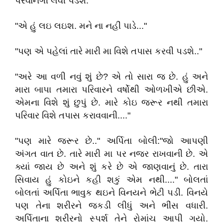
પરવાનગી લેવી પડશે."
"એ હું લઇ લઇશ. મને ના નહીં પાડે..."
"પણ એ પહેલાં તારે મારી મા વિશે તપાસ કરવી પડશે.."
"અરે આ વળી નવું શું છે? એ તો સારા જ છે. હું અને
મારા બાપા તમારા પરિવારને વર્ષોથી ઓળખીએ છીએ.
એમના વિશે શું છુપું છે. મારે કોઇ જરૂર નથી તમારા
પરિવાર વિશે તપાસ કરાવવાની...."
"પણ મારે જરૂર છે.." અર્પિતા બોલી:"જો આપણી
અંગત વાત છે. તારે મારી મા પર નજર રાખવાની છે. એ
ક્યાં જાય છે અને શું કરે છે એ જાણવાનું છે. તારા
સિવાય હું કોઇને કહી શકું એમ નથી...." બોલતાં
બોલતાં અર્પિતા ભાવુક થઇને વિનયને ભેટી પડી. વિનયે
પણ તેના શરીરને જકડી લીધું અને ભીંસ વધારી.
અર્પિતાના શરીરનો સ્પર્શ તેને રોમાંચ આપી ગયો.