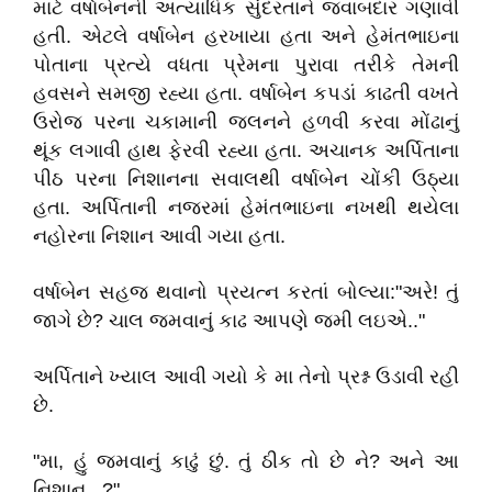
માટે વર્ષાબેનની અત્યાધિક સુંદરતાને જવાબદાર ગણાવી
હતી. એટલે વર્ષાબેન હરખાયા હતા અને હેમંતભાઇના
પોતાના પ્રત્યે વધતા પ્રેમના પુરાવા તરીકે તેમની
હવસને સમજી રહ્યા હતા. વર્ષાબેન કપડાં કાઢતી વખતે
ઉરોજ પરના ચકામાની જલનને હળવી કરવા મોંઢાનું
થૂંક લગાવી હાથ ફેરવી રહ્યા હતા. અચાનક અર્પિતાના
પીઠ પરના નિશાનના સવાલથી વર્ષાબેન ચોંકી ઉઠ્યા
હતા. અર્પિતાની નજરમાં હેમંતભાઇના નખથી થયેલા
નહોરના નિશાન આવી ગયા હતા.
વર્ષાબેન સહજ થવાનો પ્રયત્ન કરતાં બોલ્યા:"અરે! તું
જાગે છે? ચાલ જમવાનું કાઢ આપણે જમી લઇએ.."
અર્પિતાને ખ્યાલ આવી ગયો કે મા તેનો પ્રશ્ન ઉડાવી રહી
છે.
"મા, હું જમવાનું કાઢું છું. તું ઠીક તો છે ને? અને આ
નિશાન...?"