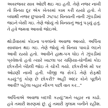
અવરજવર સાવ ઓછી થઇ ગઇ હતી. તેણે નજર નાખી
તો વિનય દૂર એક ખેતરમાં કામ કરી રહ્યો હતો. તે
બધાથી નજર છુપાવતી ઝટપટ વિનયની નાની ઝૂંપડીમાં
જઇને બેસી ગઇ. તેણે જોયું તો વિનયનું ભાતું પડ્યું હતું.
તે હવે જમવા આવવો જોઇએ.
થોડીવારમાં કોઇના પગલાંનો અવાજ આવ્યો. અર્પિતા
સાવધાન થઇ ગઇ. તેણે જોયું તો વિનય પાવડો લઇને
આવી રહ્યો હતો. આવીને હાથ-પગ ધોઇ તે ઝૂંપડીમાં
પ્રવેશતો હતો ત્યારે ખાટલા પર ચણિયા-ચોળીમાં કોઇ
છોકરીને બેઠેલી જોઇ તે ચોંકી ગયો. છોકરીએ મોં પર
ઓઢણી નાખી હતી. બીજી જ સેકંડે તેણે રોફથી
કહ્યું:"તું કોણ છે છોકરી? અહીં અંદર કોને પૂછીને
આવી? પહેલા બહાર નીકળ પછી વાત કર..."
અર્પિતાએ અવાજ બદલી કહ્યું:"મને બહાર ના કાઢો.
હવે તમારી શરણમાં છું. હું તમારી ગુલામ બનીને રહીશ.