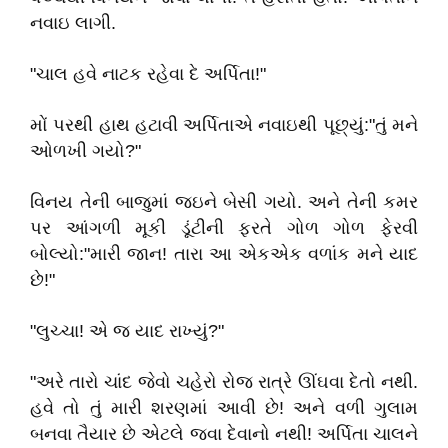
નવાઇ લાગી.
"ચાલ હવે નાટક રહેવા દે અર્પિતા!"
મોં પરથી હાથ હટાવી અર્પિતાએ નવાઇથી પૂછ્યું:"તું મને
ઓળખી ગયો?"
વિનય તેની બાજુમાં જઇને બેસી ગયો. અને તેની કમર
પર આંગળી મૂકી ડૂંટીની ફરતે ગોળ ગોળ ફેરવી
બોલ્યો:"મારી જાન! તારા આ એકએક વળાંક મને યાદ
છે!"
"લુચ્ચા! એ જ યાદ રાખ્યું?"
"અરે તારો ચાંદ જેવો ચહેરો રોજ રાત્રે ઊંઘવા દેતો નથી.
હવે તો તું મારી શરણમાં આવી છે! અને વળી ગુલામ
બનવા તૈયાર છે એટલે જવા દેવાનો નથી! અર્પિતા ચાલને