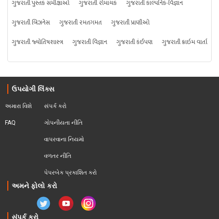
ગુજરાતી પુસ્તક સમીક્ષાઓ
ગુજરાતી રોમાંચક
ગુજરાતી કાલ્પનિક-વિજ્ઞાન
ગુજરાતી બિઝનેસ
ગુજરાતી રમતગમત
ગુજરાતી પ્રાણીઓ
ગુજરાતી જ્યોતિષશાસ્ત્ર
ગુજરાતી વિજ્ઞાન
ગુજરાતી કંઈપણ
ગુજરાતી ક્રાઇમ વાર્તા
ઉપયોગી લિંક્સ
અમારા વિશે
સંપર્ક કરો
FAQ
ગોપનીયતા નીતિ
વાપરવાના નિયમો 
વળતર નીતિ
પેપરબેક પ્રકાશિત કરો
અમને ફોલો કરો
સંપર્ક કરો