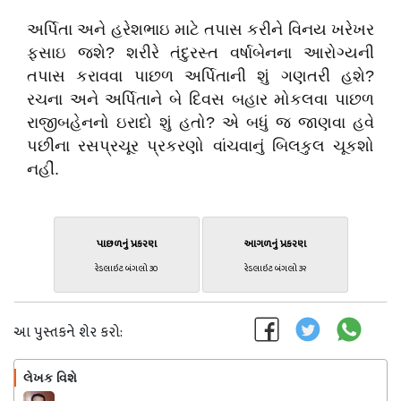
અર્પિતા અને હરેશભાઇ માટે તપાસ કરીને વિનય ખરેખર
ફસાઇ જશે? શરીરે તંદુરસ્ત વર્ષાબેનના આરોગ્યની
તપાસ કરાવવા પાછળ અર્પિતાની શું ગણતરી હશે?
રચના અને અર્પિતાને બે દિવસ બહાર મોકલવા પાછળ
રાજીબહેનનો ઇરાદો શું હતો? એ બધું જ જાણવા હવે
પછીના રસપ્રચૂર પ્રકરણો વાંચવાનું બિલકુલ ચૂકશો
નહીં.
પાછળનું પ્રકરણ
આગળનું પ્રકરણ
રેડલાઇટ બંગલો ૩૦
રેડલાઇટ બંગલો ૩૨
આ પુસ્તકને શેર કરો:
લેખક વિશે
અનુસરો