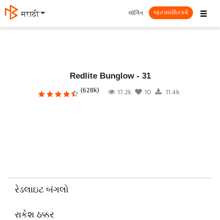
☰
લૉગિન
தமிழ்
મફત પ્રકાશિત કરો
Redlite Bunglow - 31
(628k)
17.2k
10
11.4k
રેડલાઇટ બંગલો
રાકેશ ઠક્કર