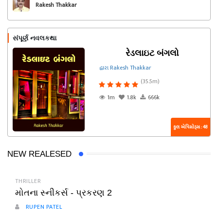
Rakesh Thakkar
સંપૂર્ણ નવલકથા
રેડલાઇટ બંગલો
દ્વારા Rakesh Thakkar
(35.5m)
1m
1.8k
666k
કુલ એપિસોડ્સ : 48
NEW REALESED
THRILLER
મોતના સ્નીકર્સ - પ્રકરણ 2
RUPEN PATEL