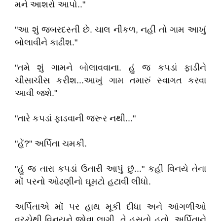
મને આશરો આપો.."
"આ શું જબરદસ્તી છે. ચાલ નીકળ, નહીં તો ગામ આખું
બોલાવીને કાઢીશ."
"તમે શું ગામને બોલાવવાના. હું જ કપડાં ફાડીને
ચીસાચીસ કરીશ...આખું ગામ તમારું સ્વાગત કરવા
આવી જશે."
"તારે કપડાં ફાડવાની જરૂર નથી..."
"હેં?" અર્પિતા ચમકી.
"હું જ તારા કપડાં ઉતારી આપું છું..." કહી વિનયે તેના
મોં પરનો ઓઢણીનો ઘૂમટો હટાવી લીધો.
અર્પિતાએ મોં પર હાથ મૂકી દીધા અને આંગળીઓ
વચ્ચેથી વિનયને જોવા લાગી. તે હસતો હતો. અર્પિતાને