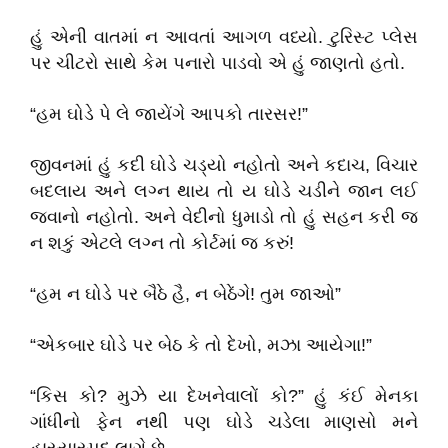
હું એની વાતમાં ન આવતાં આગળ વધ્યો. ટુરિસ્ટ પ્લેસ
પર ચીટરો સાથે કેમ પનારો પાડવો એ હું જાણતો હતો.
“હમ ઘોડે પે લે જાયેંગે આપકો તારસર!”
જીવનમાં હું કદી ઘોડે ચડ્યો નહોતો અને કદાચ, વિચાર
બદલાય અને લગ્ન થાય તો ય ઘોડે ચડીને જાન લઈ
જવાનો નહોતો. અને વેદીનો ધુમાડો તો હું સહન કરી જ
ન શકું એટલે લગ્ન તો કોર્ટમાં જ કરું!
“હમ ન ઘોડે પર બૈઠે હૈ, ન બેઠેંગે! તુમ જાઓ”
“એકબાર ઘોડે પર બેઠ કે તો દેખો, મઝા આયેગા!”
“કિસ કો? મુઝે યા દેખનેવાલોં કો?” હું કંઈ મેનકા
ગાંધીનો ફેન નથી પણ ઘોડે ચડેલા માણસો મને