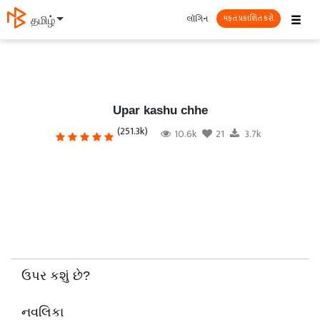
☰
લૉગિન
தமிழ்
મફત પ્રકાશિત કરો
Upar kashu chhe
(251.3k)
10.6k
21
3.7k
ઉપર કશું છે?
નવલિકા