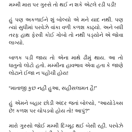
મમ્મી મારા પર ગુસ્સે તો થઈ ન શકે એટલે રડી પડી!
હું પણ અકળાઈને શું બોલ્યો એ મને યાદ નથી. પણ
ત્યાં સુધીમાં પરવેઝે વાંકા વળી કળશ કાઢ્યો. અને બધી
તરફ હાથ ફેરવી કોઈ ગોબો તો નથી પડ્યોને એ જોવા
લાગ્યો.
બાળક પડી જાય તો એના માથે ઢીમું થાય. આ તો
ધાતુનો લોટો હતો. મમ્મીના હાવભાવ એવા હતા કે જાણે
લોટાને ઈજા ન પહોંચી હોય!
“માતાજી કુછ નહીં હુઆ, સહીસલામત હૈ!”
હું એમને બહાર છોડી અંદર જતાં બોલ્યો, “આયોડેક્સ
છે! કળશ પર ચોપડવો હોય તો! આપું?”
મારો ગુસ્સો જોઈ મમ્મી દિગ્મૂઢ થઈ બેસી રહી. પરવેઝે