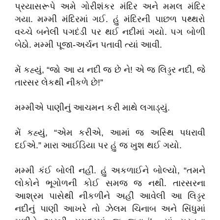
પ્રયાસરૂપે અમે ગોરીશંકર મંદિર અને મમલ મંદિર
ગયા. મમ્મી મંદિરમાં ગઈ. હું મંદિરની પાછળ પથ્થરો
વચ્ચે બનેલી પગદંડી પર થઈ નદીમાં ગયો. પગ બોળી
બેઠો. મમ્મી પૂજા-અર્ચન પતાવી ત્યાં આવી.
મેં કહ્યું, “જો આ ય નદી જ છે ને! એ જ લિડ્ડર નદી, જે
તારસર લેકથી નીકળે છે!”
મમ્મીએ પાણીનું આચમન કરી માથે લગાડ્યું.
મેં કહ્યું, “એમ કરીએ, આમાં જ અસ્થિ પધરાવી
દઈએ.” મારા આઈડિયા પર હું જ ખુશ થઈ ગયો.
મમ્મી કંઈ બોલી નહીં. હું અકળાઈને બોલ્યો, “તમને
લોકોને ભૂગોળની કોઈ સમજ જ નથી. તારસરના
આશ્રમ પાસેથી નીકળીને અહીં આવેલી આ લિડ્ડર
નદીનું પાણી આખરે તો ઝેલમ ચિનાબ અને સિંધુમાં