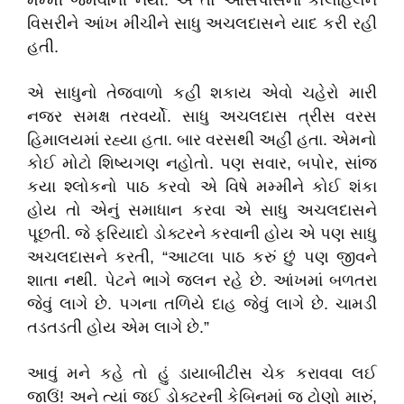
મમ્મી જમવાની નથી. એ તો આસપાસના કોલાહલને
વિસરીને આંખ મીંચીને સાધુ અચલદાસને યાદ કરી રહી
હતી.
એ સાધુનો તેજવાળો કહી શકાય એવો ચહેરો મારી
નજર સમક્ષ તરવર્યો. સાધુ અચલદાસ ત્રીસ વરસ
હિમાલયમાં રહ્યા હતા. બાર વરસથી અહીં હતા. એમનો
કોઈ મોટો શિષ્યગણ નહોતો. પણ સવાર, બપોર, સાંજ
કયા શ્લોકનો પાઠ કરવો એ વિષે મમ્મીને કોઈ શંકા
હોય તો એનું સમાધાન કરવા એ સાધુ અચલદાસને
પૂછતી. જે ફરિયાદો ડોક્ટરને કરવાની હોય એ પણ સાધુ
અચલદાસને કરતી, “આટલા પાઠ કરું છું પણ જીવને
શાતા નથી. પેટને ભાગે જલન રહે છે. આંખમાં બળતરા
જેવું લાગે છે. પગના તળિયે દાહ જેવું લાગે છે. ચામડી
તડતડતી હોય એમ લાગે છે.”
આવું મને કહે તો હું ડાયાબીટીસ ચેક કરાવવા લઈ
જાઉં! અને ત્યાં જઈ ડોક્ટરની કેબિનમાં જ ટોણો મારું,