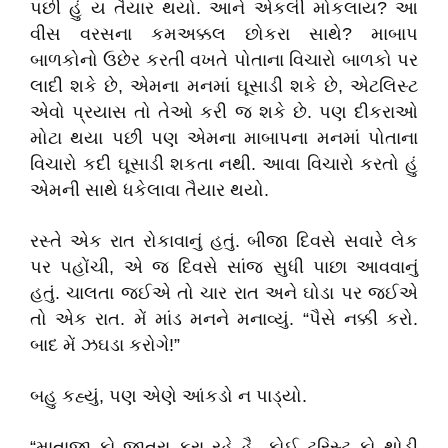
પછી હું ય તૈયાર થયો. આને એકલી મોકલાય? આ
વીસ વરસના કમઅક્કલ છોકરા સાથે? માબાપ
બાળકોનો ઉછેર કરતી વખતે પોતાના વિચારો બાળકો પર
લાદી શકે છે, એમના મનમાં ઘૂસાડી શકે છે, એટલિસ્ટ
એવો પ્રયાસ તો તેઓ કરી જ શકે છે. પણ દીકરાઓ
મોટા થયા પછી પણ એમના માબાપના મનમાં પોતાના
વિચારો કદી ઘૂસાડી શકતા નથી. આવા વિચારો કરતો હું
એમની સાથે ધકેલાવા તૈયાર થયો.
રસ્તે એક રાત રોકાવાનું હતું. બીજા દિવસે સવારે લેક
પર પહોંચી, એ જ દિવસે સાંજ સુધી પાછા આવવાનું
હતું. ચાલતા જઈએ તો ચાર રાત અને ઘોડા પર જઈએ
તો એક રાત. મેં માંડ મનને મનાવ્યું. “પૈસે નક્કી કરો.
બાદ મેં ઝઘડા કરોગે!”
બહુ કહ્યું, પણ એણે આંકડો ન પાડ્યો.
“માતાજી કો જાતરા કરા રહે હૈ. કોઈ ટુરિસ્ટ કો થોડી