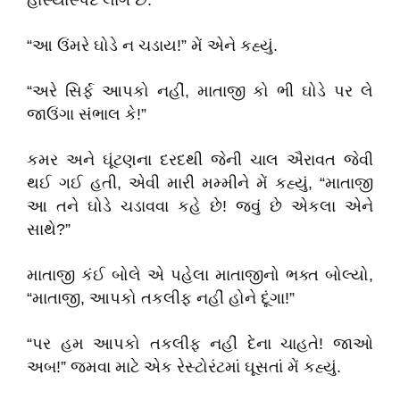
હાસ્યાસ્પદ લાગે છે.
“આ ઉંમરે ઘોડે ન ચડાય!” મેં એને કહ્યું.
“અરે સિર્ફ આપકો નહીં, માતાજી કો ભી ઘોડે પર લે
જાઉંગા સંભાલ કે!”
કમર અને ઘૂંટણના દરદથી જેની ચાલ ઐરાવત જેવી
થઈ ગઈ હતી, એવી મારી મમ્મીને મેં કહ્યું, “માતાજી
આ તને ઘોડે ચડાવવા કહે છે! જવું છે એકલા એને
સાથે?”
માતાજી કંઈ બોલે એ પહેલા માતાજીનો ભક્ત બોલ્યો,
“માતાજી, આપકો તકલીફ નહીં હોને દૂંગા!”
“પર હમ આપકો તકલીફ નહીં દેના ચાહતે! જાઓ
અબ!” જમવા માટે એક રેસ્ટોરંટમાં ઘૂસતાં મેં કહ્યું.