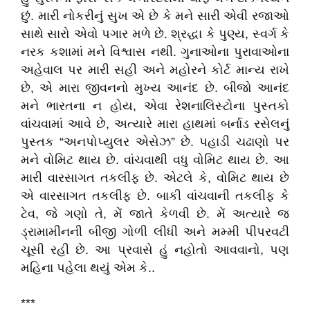
છું. મારી નોકરીનું સુખ એ છે કે મને સારી એવી રજાઓ
સાથે સારો એવો પગાર મળે છે. શ્રદ્ધા કે પુણ્ય, સ્વર્ગ કે
નરક કશામાં મને વિશ્વાસ નથી. ગુનાઓના પુરાવાઓના
અહેવાલ પર મારી સહી અને મહોરને કોર્ટ માન્ય રાખે
છે, એ મારા જીવનનો મુખ્ય આનંદ છે. બીજો આનંદ
મને ભારતના ન હોય, એવા રેશનાલિસ્ટોના પુસ્તકો
વાંચવામાં આવે છે, અત્યારે મારા હાથમાં બર્નાડ રસેલનું
પુસ્તક “અનપોપ્યુલર એસેઝ” છે. પહાડી ચઢાણો પર
મને વોમિટ થાય છે. વાંચવાથી વધુ વોમિટ થાય છે. આ
મારી વારસાગત તકલીફ છે. એટલે કે, વોમિટ થાય છે
એ વારસાગત તકલીફ છે. બાકી વાંચવાની તકલીફ કે
ટેવ, જે ગણો તે, મેં જાતે કેળવી છે. મેં અત્યારે જ
ડ્રામામીનની બીજી ગોળી લીધી અને મમ્મી પીપરવટી
ચૂસી રહી છે. આ પ્રવાસે હું નહોતો આવવાનો, પણ
મહિના પહેલા થયું એમ કે..
***