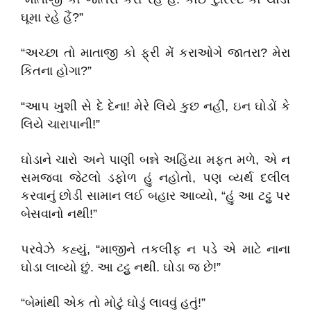
ઘૂમા રહે હૈં?”
“અચ્છા તો માતાજી કો ફ્રી મેં કરાઓગે જાતરા? મેરા
કિતના હોગા?”
“આપ ખુશી સે દે દેના! મેરે લિયે કુછ નહીં, ઇન ઘોડોં કે
લિયે ચારાપાની!”
ઘોડાને ચારો અને પાણી બન્ને અહિંયા મફત મળે, એ ન
સમજવા જેટલો ડફોળ હું નહોતો, પણ વ્યર્થ દલીલ
કરવાનું છોડી સામાન લઈ બહાર આવ્યો, “હું આ ટટ્ટુ પર
બેસવાનો નથી!”
પરવેઝે કહ્યું, “માજીને તકલીફ ન પડે એ માટે નાના
ઘોડા લાવ્યો છું. આ ટટ્ટુ નથી. ઘોડા જ છે!”
“બેમાંથી એક તો મોટું ઘોડું લાવવું હતું!”