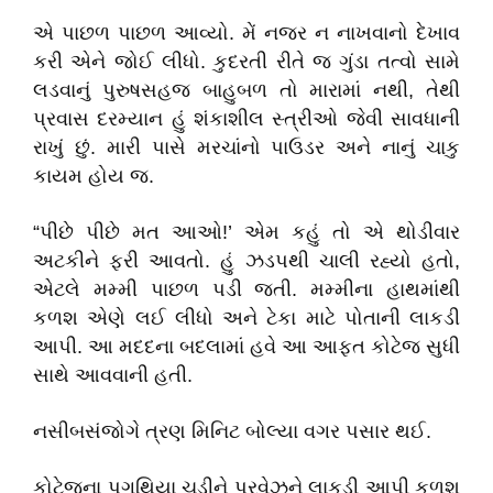
એ પાછળ પાછળ આવ્યો. મેં નજર ન નાખવાનો દેખાવ
કરી એને જોઈ લીધો. કુદરતી રીતે જ ગુંડા તત્વો સામે
લડવાનું પુરુષસહજ બાહુબળ તો મારામાં નથી, તેથી
પ્રવાસ દરમ્યાન હું શંકાશીલ સ્ત્રીઓ જેવી સાવધાની
રાખું છું. મારી પાસે મરચાંનો પાઉડર અને નાનું ચાકુ
કાયમ હોય જ.
“પીછે પીછે મત આઓ!’ એમ કહું તો એ થોડીવાર
અટકીને ફરી આવતો. હું ઝડપથી ચાલી રહ્યો હતો,
એટલે મમ્મી પાછળ પડી જતી. મમ્મીના હાથમાંથી
કળશ એણે લઈ લીધો અને ટેકા માટે પોતાની લાકડી
આપી. આ મદદના બદલામાં હવે આ આફત કોટેજ સુધી
સાથે આવવાની હતી.
નસીબસંજોગે ત્રણ મિનિટ બોલ્યા વગર પસાર થઈ.
કોટેજના પગથિયા ચડીને પરવેઝને લાકડી આપી કળશ