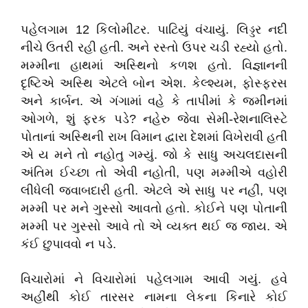
પહેલગામ 12 કિલોમીટર. પાટિયું વંચાયું. લિડ્ડર નદી
નીચે ઉતરી રહી હતી. અને રસ્તો ઉપર ચડી રહ્યો હતો.
મમ્મીના હાથમાં અસ્થિનો કળશ હતો. વિજ્ઞાનની
દૃષ્ટિએ અસ્થિ એટલે બોન એશ. કેલ્શ્યમ, ફોસ્ફરસ
અને કાર્બન. એ ગંગામાં વહે કે તાપીમાં કે જમીનમાં
ઓગળે, શું ફરક પડે? નહેરુ જેવા સેમી-રેશનાલિસ્ટે
પોતાનાં અસ્થિની રાખ વિમાન દ્વારા દેશમાં વિખેરાવી હતી
એ ય મને તો નહોતુ ગમ્યું. જો કે સાધુ અચલદાસની
અંતિમ ઈચ્છા તો એવી નહોતી, પણ મમ્મીએ વહોરી
લીધેલી જવાબદારી હતી. એટલે એ સાધુ પર નહીં, પણ
મમ્મી પર મને ગુસ્સો આવતો હતો. કોઈને પણ પોતાની
મમ્મી પર ગુસ્સો આવે તો એ વ્યક્ત થઈ જ જાય. એ
કંઈ છુપાવવો ન પડે.
વિચારોમાં ને વિચારોમાં પહેલગામ આવી ગયું. હવે
અહીંથી કોઈ તારસર નામના લેકના કિનારે કોઈ