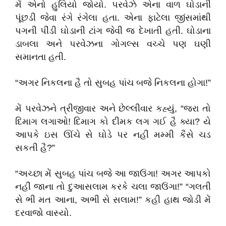
મેં એનો હુલિયો જોયો. પરવેઝે એના વાળ ઘોડાની
પૂંછડી જેવા રંગે રંગેલા હતા. એના ફાટેલા જીંસમાંથી
પગની પીંડી ઘોડાની ટાંગ જેવી જ દેખાતી હતી. ઘોડાના
ડાબલા અને પરવેઝના ગોગલ્સ વચ્ચે પણ ઘણી
સમાનતા હતી.
“અગર નિકલના હૈ તો સુબહ પાંચ બજે નિકલના હોગા!”
મેં પરવેઝને ત્રીજીવાર અને છેલ્લીવાર કહ્યું, “જરા તો
દિમાગ લગાઓ! દિમાગ કો દીમક લગ ગઈ હૈ ક્યા? યે
આપકે ઇસ ઊંચે સે ઘોડે પર નહીં મમ્મી કૈસે ચડ
સકતી હૈ?”
“અચ્છા મેં સુબહ પાંચ બજે આ જાઉંગા! અગર આપકો
નહીં જાના તો દુઆસલામ કરકે ચલા જાઉંગા!” “ગલતી
સે ભી મત આના, અભી સે સલામ!” કહી હાથ જોડી મેં
દરવાજો વાસ્યો.