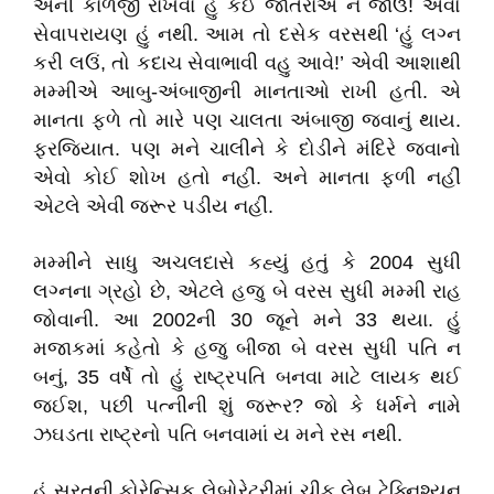
એની કાળજી રાખવા હું કંઈ જાતરાએ ન જાઉં! એવો
સેવાપરાયણ હું નથી. આમ તો દસેક વરસથી ‘હું લગ્ન
કરી લઉં, તો કદાચ સેવાભાવી વહુ આવે!’ એવી આશાથી
મમ્મીએ આબુ-અંબાજીની માનતાઓ રાખી હતી. એ
માનતા ફળે તો મારે પણ ચાલતા અંબાજી જવાનું થાય.
ફરજિયાત. પણ મને ચાલીને કે દોડીને મંદિરે જવાનો
એવો કોઈ શોખ હતો નહીં. અને માનતા ફળી નહીં
એટલે એવી જરૂર પડીય નહીં.
મમ્મીને સાધુ અચલદાસે કહ્યું હતું કે 2004 સુધી
લગ્નના ગ્રહો છે, એટલે હજુ બે વરસ સુધી મમ્મી રાહ
જોવાની. આ 2002ની 30 જૂને મને 33 થયા. હું
મજાકમાં કહેતો કે હજુ બીજા બે વરસ સુધી પતિ ન
બનું, 35 વર્ષે તો હું રાષ્ટ્રપતિ બનવા માટે લાયક થઈ
જઈશ, પછી પત્નીની શું જરૂર? જો કે ધર્મને નામે
ઝઘડતા રાષ્ટ્રનો પતિ બનવામાં ય મને રસ નથી.
હું સુરતની ફોરેન્સિક લેબોરેટરીમાં ચીફ લેબ ટેક્નિશ્યન