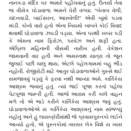
નાનકડા મંદિર પર અમારે પહોંચવાનું હતું. ઉતર્યા તેવા
જ વીસેક ઘોડાવાળા અમને ઘેરી વળ્યા. “બેતાબ વેલી,
ચંદનવાડી, બાઈસરન, આરુવેલી!” એવી બૂમો પડવા
માંડી. કોનો વારો હતો એના નિયમો બાબતે કોઈ વિવાદ
થવાથી ઘોડાવાળા ઝઘડી પડ્યા. એના પરથી ખબર પડી
કે એમના નામ ફિરોઝ, પરવેઝ અને શફી હતા.
એપ્રિલ મહિનાની વીસમી તારીખ હતી. વેકેશન
જામવાની વાર હતી અને અમરનાથ યાત્રા તો જૂન
જુલાઈ પછી ચાલુ થાય, એટલે પહેલગામમાં બહુ ભીડ
નહોતી. રોજીરોટી માટે આતુર ઘોડાવાળાઓને ગુસ્સે થઈ
સમજાવવું પડ્યું કે ફરવા નથી આવ્યા અમે. કાર્તિકેય
આશ્રમ જવાનું હતું. ત્યાં જઈ પૂજા કરતાં પહેલા
પેટપૂજા જરૂરી હતી. આજે આરામ કરી કાલે વાહન
મળે તો એ ભાડે કરીને કાર્તિકેય આશ્રમ જવું હતું.
ઘોડાવાળાઓએ ય કાર્તિકેય આશ્રમનું નામ સાંભળ્યું
નહોતું અને હું લાયબ્રેરીમાંથી જે પ્રવાસપુસ્તકો લઈને
આવ્યો હતો, એ પુસ્તકોમાં તારસર લેક વિશે ય ખાસ