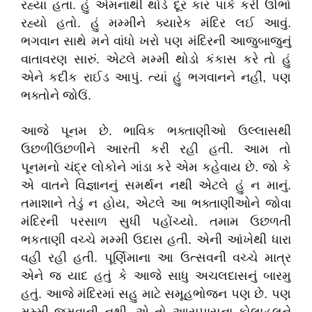
રહ્યા હતા. હું એમનાથી થોડે દૂર કાર પાર્ક કરી ઊભો
રહ્યો હતો. હું મમ્મીને ક્યારેક મંદિર લઈ આવું.
ભગવાન સાથે મને વાંધો ખરો પણ મંદિરની આજુબાજુનું
વાતાવરણ સારું. એટલે મમ્મી થોડો કંકાસ કરે તો હું
એને કદીક રાઈડ આપું. ત્યાં હું ભગવાનને નહીં, પણ
ભક્તોને જોઉં.
આજે પૂનમ છે. ભાવિક ભક્તાણીઓ ઉલ્લાસથી
ઉછળીઉછળીને આરતી કરી રહી હતી. આમ તો
પૂનમનો ચંદ્ર લોકોને ગાંડા કરે એમ કહેવાય છે. જો કે
એ વાતને વિજ્ઞાનનું સમર્થન નથી એટલે હું ન માનું.
તમાશાને તેડું ન હોય, એટલે આ ભક્તાણીઓને જોવા
મંદિરની પરસાળ સુધી પહોંચ્યો. તમામ ઉછળતી
ભકતાણી વચ્ચે મમ્મી ઉદાસ હતી. એની આંખેથી ધારા
વહી રહી હતી. પૂર્ણિમાના આ ઉત્સવની વચ્ચે માત્ર
એને જ યાદ હતું કે આજે સાધુ અચલદાસનું બારમુ
હતું. આજે મંદિરમાં સહુ માટે સમૂહભોજન પણ છે. પણ