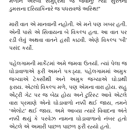
મળીને અરબી સમુદ્રમાં જ જવાનું! ત્યાં સુરતના
ડુમસના દરિયાકિનારે જ પધરાવજે અસ્થિ!”
મારી વાત એ માનવાની નહોતી. એ મને પણ ખબર હતી.
એની પાસે એ સિવાયના બે વિકલ્પ હતા. આ વાત પર
રડી લેવું અથવા વાતને હસી કાઢવી. એણે વિકલ્પ ‘બી’
પસંદ કર્યો.
પહેલગામની માર્કેટમાં અમે જમવા ઉતર્યા. ત્યાં પેલા જ
ઘોડાવાળાએ ફરી અમને પકડ્યા. પહેલગામમાં અમુક
જગ્યાએ ટેક્સીથી અને અમુક જગ્યાએ ઘોડાથી
ફરાય. એટલો વિકલ્પ મળે, પણ એમના વારા હોય. સહુ
એંટ્રી ગેટ પર જ બેઠા હોય અને ટુરિસ્ટ આવે એટલે
વારા પ્રમાણે એનો ઘોડાવાળો નક્કી થઈ જાય, તમને
‘એલોટ’ થઈ જાય. અમે આવ્યા ત્યારે વિવાદના અંતે
નક્કી થયું કે પરવેઝ નામના ઘોડાવાળાનો નંબર હતો
એટલે એ અમારી પાછળ પાછળ ફરી રહ્યો હતો.