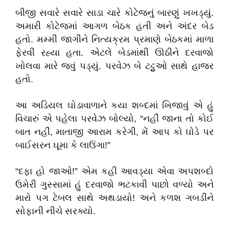
બીજી સવારે સવારે સાડા ચારે કોટેજનું બારણું ખખડ્યું.
અમારી કોટેજમાં આગળ બેઠક હતી અને અંદર બેડ
હતો. મમ્મી જાગીને નિત્યક્રમ પ્રમાણે બેઠકમાં માળા
ફેરવી રહ્યા હતા. એટલે બેડમાંથી ઊઠીને દરવાજો
ખોલવા મારે જવું પડ્યું. પરવેઝ બે ટટ્ટુઓ સાથે હાજર
હતો.
આ અડિયલ ઘોડાવાળાને કયા શબ્દમાં ખિજાવું એ હું
વિચારું એ પહેલા પરવેઝ બોલ્યો, “નહીં જાના તો કોઈ
બાત નહીં, માતાજી આરામ કરેગી, મેં આપ કો ઘોડે પર
બાઈસરન ઘૂમા કે લાઉંગા!”
“દફા હો જાઓ!” એમ કહી આવડ્યા એવા અપશબ્દો
ઉમેરી ગુસ્સામાં હું દરવાજો ભટકાવી પાછો વળ્યો અને
મારો પગ ટેબલ સાથે અથડાયો! અને કળશ ગબડીને
સોફાની નીચે સરક્યો.