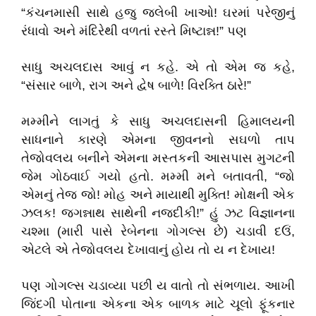
“કંચનમાસી સાથે હજુ જલેબી ખાઓ! ઘરમાં પરેજીનું
રંધાવો અને મંદિરેથી વળતાં રસ્તે મિષ્ટાન્ન!” પણ
સાધુ અચલદાસ આવું ન કહે. એ તો એમ જ કહે,
“સંસાર બાળે, રાગ અને દ્વેષ બાળે! વિરક્તિ ઠારે!”
મમ્મીને લાગતું કે સાધુ અચલદાસની હિમાલયની
સાધનાને કારણે એમના જીવનનો સઘળો તાપ
તેજોવલય બનીને એમના મસ્તકની આસપાસ મુગટની
જેમ ગોઠવાઈ ગયો હતો. મમ્મી મને બતાવતી, “જો
એમનું તેજ જો! મોહ અને માયાથી મુક્તિ! મોક્ષની એક
ઝલક! જગન્નાથ સાથેની નજદીકી!” હું ઝટ વિજ્ઞાનના
ચશ્મા (મારી પાસે રેબેનના ગોગલ્સ છે) ચડાવી દઉં,
એટલે એ તેજોવલય દેખાવાનું હોય તો ય ન દેખાય!
પણ ગોગલ્સ ચડાવ્યા પછી ય વાતો તો સંભળાય. આખી
જિંદગી પોતાના એકના એક બાળક માટે ચૂલો ફૂંકનાર