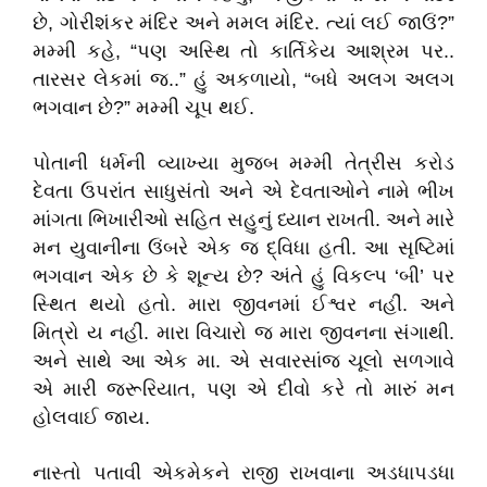
છે, ગોરીશંકર મંદિર અને મમલ મંદિર. ત્યાં લઈ જાઉં?”
મમ્મી કહે, “પણ અસ્થિ તો કાર્તિકેય આશ્રમ પર..
તારસર લેકમાં જ..” હું અકળાયો, “બધે અલગ અલગ
ભગવાન છે?” મમ્મી ચૂપ થઈ.
પોતાની ધર્મની વ્યાખ્યા મુજબ મમ્મી તેત્રીસ કરોડ
દેવતા ઉપરાંત સાધુસંતો અને એ દેવતાઓને નામે ભીખ
માંગતા ભિખારીઓ સહિત સહુનું ધ્યાન રાખતી. અને મારે
મન યુવાનીના ઉંબરે એક જ દ્વિધા હતી. આ સૃષ્ટિમાં
ભગવાન એક છે કે શૂન્ય છે? અંતે હું વિકલ્પ ‘બી’ પર
સ્થિત થયો હતો. મારા જીવનમાં ઈશ્વર નહીં. અને
મિત્રો ય નહીં. મારા વિચારો જ મારા જીવનના સંગાથી.
અને સાથે આ એક મા. એ સવારસાંજ ચૂલો સળગાવે
એ મારી જરૂરિયાત, પણ એ દીવો કરે તો મારું મન
હોલવાઈ જાય.
નાસ્તો પતાવી એકમેકને રાજી રાખવાના અડધાપડધા