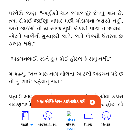
પરવેઝે કહ્યું, “અહીંથી ચાર કલાક દૂર છેલ્લું ગામ છે.
ત્યાં રોકાઈ જઈશું! બપોર પછી મોસમનો ભરોસો નહીં,
અને જઈએ તો ય સાંજ સુધી લેકથી પાછા ન અવાય.
એટલે બાકીની મુસાફરી કાલે. કાલે લેકથી ઉતરતા છ
કલાક થશે.”
“અડચનભાઈ, રસ્તે હવે કોઈ હોટલ કે ઢાબું નથી.”
મેં કહ્યું, “તને મારું નામ બોલતા આટલી અડચન પડે છે
તો તું ‘ભાઈ’ કહેવાનું રાખ!”
પહાડી માણસ જ જેના પર પગ મૂકી શકે એવા કપરા
મફત એપ્લિકેશન ડાઉનલોડ કરો
ચઢાણવાળો પથરાળ રસ્તો અમે લીધો. પથ્થર હોય તો
ટટ્ટુનો પગ લપસે અને કાદવ હોય તો એના પગ ખૂંપે.
પુસ્તકો
મફત પ્રકાશિત કરો
સુવિચાર
વિડિઓ
પ્રોફાઈલ
“બસ થોડીવાર આવો રસ્તો છે, પછી મેદાન હી મેદાન!”