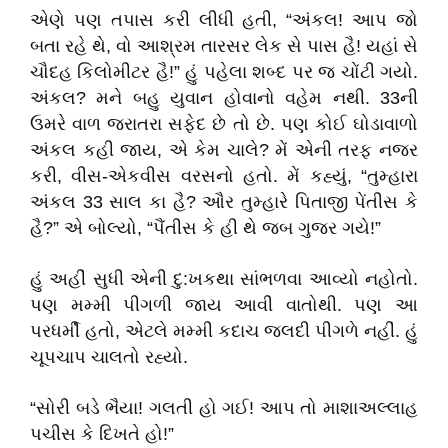
એણે પણ તપાસ કરી લીધી હતી, “અંકલ! આપ જો
બતા રહે થે, વો આશ્રમ તારસર લેક સે પાસ હૈ! યહાં સે
ચૌદહ કિલોમીટર હૈ!” હું પહેલા શબ્દ પર જ ચોંટી ગયો.
અંકલ? મને બહુ યુવાન હોવાનો વહેમ નથી. 33ની
ઉમરે વાળ જરાતરા સફેદ છે તો છે. પણ કોઈ ઘોડાવાળો
અંકલ કહી જાય, એ કેમ ચાલે? મેં એની તરફ નજર
કરી, વીસ-એકવીસ વરસનો હતો. મેં કહ્યું, “તુમ્હારા
અંકલ 33 સાલ કા હૈ? ઔર તુમ્હારે પિતાજી પેંતીસ કે
હૈ?” એ બોલ્યો, “પૈંતીસ કે હી થે જબ ગુજર ગયે!”
હું અહીં સુધી એની દુ:ખકથા સાંભળવા આવ્યો નહોતો.
પણ મમ્મી પીગળી જાય આવી વાતોથી. પણ આ
પરધર્મી હતો, એટલે મમ્મી કદાચ જલદી પીગળે નહીં. હું
ચૂપચાપ ચાલતો રહ્યો.
“સોરી બડે ભૈયા! ગલતી હો ગઈ! આપ તો માશાઅલ્લાહ
પચીસ કે દિખતે હો!”