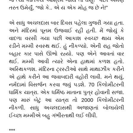
જ ત્યાં કાર્તિકેય આશ્રમ જાય તો ઘણું!” પછી એમણે
તરત ઉમેર્યું, “જો કે.. એ ય એક મોહ જ છે ને!”
એ સાધુ અચલદાસ બાર દિવસ પહેલા ગુજરી ગયા હતા.
અને મંદિરમાં પૂનમ ઉજવાઈ રહી હતી. મેં જોયું કે
વાદળા વરસી ગયા પછી આકાશ સ્વચ્છ થાય એમ
રડીને મમ્મી સ્વસ્થ થઈ. હું નીકળ્યો. એની રાહ જોતો
બહાર કાર પાસે ઊભો રહ્યો. પણ એને આવતાં વાર
થઈ. મમ્મી આવી ત્યારે એના હાથમાં કળશ હતો.
અસ્થિકળશ. મંદિરના ટ્રસ્ટીઓ સાથે માથાઝીંક કરીને
એ હાથે કરીને આ જવાબદારી વહોરી લાવી. મને થયું,
નર્મદામાં વિસર્જન કરવા જવું પડશે. 70 કિલોમીટરની
ધાર્મિક યાત્રા. એક ધર્મિષ્ઠ માતાના પુત્ર હોવાની સજા.
પણ મારું બેટું આ યાત્રા તો 2000 કિલોમીટરની
નીકળી. સાધુ અચલદાસથી અજાણતાં બોલાયેલી
ઈચ્છા મમ્મીએ બહુ ગંભીરતાથી લઈ લીધી.
***