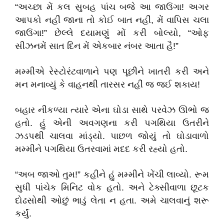
“અચ્છા મેં કલ સુબહ પાંચ બજે આ જાઉંગા! અગર
આપકો નહીં જાના તો કોઈ બાત નહીં, મેં વાપિસ ચલા
જાઉંગા!” છેલ્લે દયામણું મોં કરી બોલ્યો, “ઓફ
સીઝનમેં સાત દિન મેં એકબાર નંબર આતા હૈ!”
મમ્મીએ રેસ્ટોરંટવાળાને પણ પૂછીને ખાતરી કરી અને
મન મનાવ્યું કે વાહનથી તારસર નહીં જ જઈ શકાય!
બહાર નીકળ્યા ત્યારે એના ઘોડા સાથે પરવેઝ ઊભો જ
હતો. હું એની અવગણના કરી પગથિયા ઉતરીને
ઝડપથી ચાલવા માંડ્યો. પાછળ જોયું તો ઘોડાવાળો
મમ્મીને પગથિયા ઉતરવામાં મદદ કરી રહ્યો હતો.
“અબ જાઓ તુમ!” કહીને હું મમ્મીને ખેંચી લાવ્યો. રૂમ
સુધી પાંચેક મિનિટ વોક હતો. અને ટેક્સીવાળા છૂટક
દોઢસોથી ઓછું ભાડું લેતા ન હતા. અમે ચાલવાનું શરૂ
કર્યું.