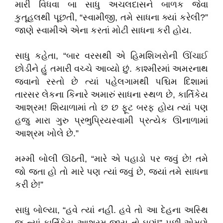
મારી વિધવા બા સાધુ અચલદાસને બાળક જેવા
કુતૂહલથી પૂછતી, “સ્વામીજી, તમે સાધના ક્યાં કરેલી?”
જાણે સ્વામીએ એના કરતાં મોટી સાધના કરી હોય.
સાધુ કહેતા, “બાર વરસથી એ હિમશિખરોની ઊંચાઈ
છોડીને હું તમારી વચ્ચે આવ્યો છું. કાશ્મીરમાં અમરનાથ
જવાનો રસ્તો છે ત્યાં પહેલગામથી પશ્ચિમ દિશામાં
તારસર લેકના કિનારે અમારું સાધના સ્થળ છે, કાર્તિકેય
આશ્રમ! શિયાળામાં તો છ છ ફૂટ બરફ હોય ત્યાં પણ
હજુ મારા ગુરુ પ્રભુપ્રિયસ્વામી પ્રત્યેક ઊનાળામાં
આશ્રમ ખોલે છે.”
મમ્મી બોલી ઊઠતી, “મારે એ પહાડો પર જવું છે! તમે
જો જતા હો તો મારે પણ ત્યાં જવું છે, જ્યાં તમે સાધના
કરી છે!”
સાધુ બોલ્યા, “હવે ત્યાં નહીં. હવે તો આ દેહના અસ્થિ