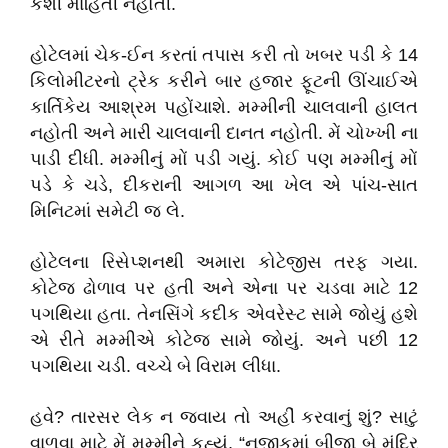
કશી માહિતી નહોતી.
હોટેલમાં ચેક-ઈન કરતાં તપાસ કરી તો ખબર પડી કે 14
કિલોમીટરનો ટ્રેક કરીને બાર હજાર ફૂટની ઊંચાઈએ
કાર્તિકેય આશ્રમ પહોંચાશે. મમ્મીની ચાલવાની હાલત
નહોતી અને મારી ચાલવાની દાનત નહોતી. મેં ચોખ્ખી ના
પાડી દીધી. મમ્મીનું મોં પડી ગયું. કોઈ પણ મમ્મીનું મોં
પડે કે ચડે, દીકરાની આગળ આ ખેલ એ પાંચ-સાત
મિનિટમાં સમેટી જ લે.
હોટેલના રિસેપ્શનથી અમારા કોટેજીસ તરફ ગયા.
કોટેજ ઢોળાવ પર હતી અને એના પર ચડવા માટે 12
પગથિયા હતા. તેનસિંગે કદીક એવરેસ્ટ સામે જોયું હશે
એ રીતે મમ્મીએ કોટેજ સામે જોયું. અને પછી 12
પગથિયા ચડી. વચ્ચે બે વિરામ લીધા.
હવે? તારસર લેક ન જવાય તો અહીં કરવાનું શું? સાટું
વાળવા માટે મેં મમ્મીને કહ્યું, “નજીકમાં બીજા બે મંદિર