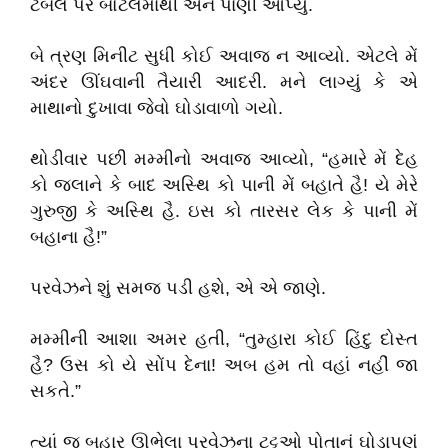
ટેબલ પર બોટલમાંથી એને પાણી આપ્યું.
બે ત્રણ મિનીટ સુધી કોઈ અવાજ ન આવ્યો. એટલે મેં
અંદર ઊંઘવાની તૈયારી આદરી. મને લાગ્યું કે એ
માથાનો દુખાવા જેવો ઘોડાવાળો ગયો.
થોડીવાર પછી મમ્મીનો અવાજ આવ્યો, “હમારે મેં દેહ
કો જલાને કે બાદ અસ્થિ કો પાની મેં બહાતે હૈ! યે મેરે
ગુરુજી કે અસ્થિ હૈ. ઇસ કો તારસર લેક કે પાની મેં
બહાના હૈ!”
પરવેઝને શું સમજ પડી હશે, એ એ જાણે.
મમ્મીની આશા અમર હતી, “તુમ્હારા કોઈ હિંદુ દોસ્ત
હૈ? ઉસ કો યે સોંપ દેના! અબ હમ તો વહાં નહીં જા
સકતે.”
ત્યાં જ બહાર ઊભેલા પરવેઝના ટટ્ટુઓ પોતાનું ઘોડાપણું