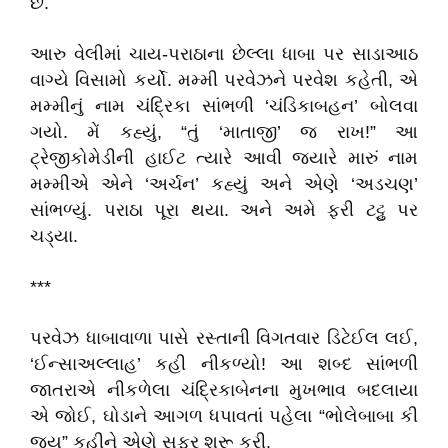
છે.
આરુ વેલીમાં ચાય-પરાઠાના છેલ્લા ધાબા પર સાડાઆઠ
વાગ્યે વિસામો કર્યો. મમ્મી પરવેઝને પરવેશ કહેતી, એ
મમ્મીનું નામ ચંદ્રિકા સાંભળી ‘ચંડિકાબહન’ બોલવા
ગયો. મેં કહ્યું, “તું ‘માતાજી’ જ રાખ!” આ
ટ્રેજીકોમેડીની હાઈટ ત્યારે આવી જ્યારે મારું નામ
મમ્મીએ એને ‘અર્ચન’ કહ્યું અને એણે ‘અડચણ’
સાંભળ્યું. પરાઠા પૂરા થયા. અને અમે ફરી ટટ્ટુ પર
ચડ્યા.
***
પરવેઝ ધાબાવાળા પાસે રસ્તાની વિગતવાર ડિટેઈલ લઈ,
‘ઈન્સાઅલ્લાહ’ કહી નીકળ્યો! આ શબ્દ સાંભળી
જાતરાએ નીકળેલા ચંદ્રિકાબેનના મુખભાવ બદલાયા
એ જોઈ, ઘોડાને આગળ ધપાવતાં પહેલા “ભોલેબાબા કી
જય” કહીને એણે સફર શરૂ કરી.