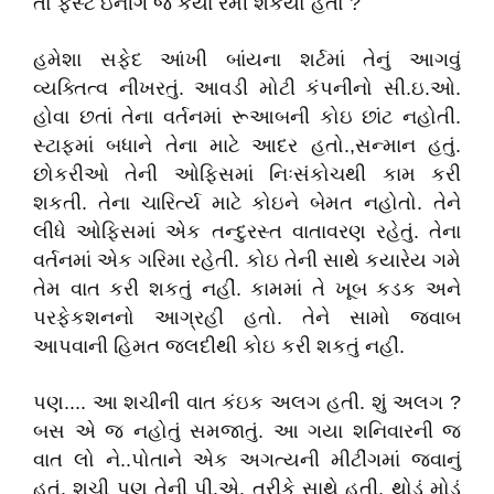
તો ફર્સ્ટ ઇનીંગ જ કયાં રમી શકયો હતો ?
હમેશા સફેદ આંખી બાંયના શર્ટમાં તેનું આગવું
વ્યક્તિત્વ નીખરતું. આવડી મોટી કંપનીનો સી.ઇ.ઓ.
હોવા છતાં તેના વર્તનમાં રૂઆબની કોઇ છાંટ નહોતી.
સ્ટાફમાં બધાને તેના માટે આદર હતો.,સન્માન હતું.
છોકરીઓ તેની ઓફિસમાં નિઃસંકોચથી કામ કરી
શકતી. તેના ચારિર્ત્ય માટે કોઇને બેમત નહોતો. તેને
લીધે ઓફિસમાં એક તન્દુરસ્ત વાતાવરણ રહેતું. તેના
વર્તનમાં એક ગરિમા રહેતી. કોઇ તેની સાથે કયારેય ગમે
તેમ વાત કરી શકતું નહીં. કામમાં તે ખૂબ કડક અને
પરફેકશનનો આગ્રહી હતો. તેને સામો જવાબ
આપવાની હિમત જલદીથી કોઇ કરી શકતું નહીં.
પણ.... આ શચીની વાત કંઇક અલગ હતી. શું અલગ ?
બસ એ જ નહોતું સમજાતું. આ ગયા શનિવારની જ
વાત લો ને..પોતાને એક અગત્યની મીટીંગમાં જવાનું
હતું. શચી પણ તેની પી.એ. તરીકે સાથે હતી. થોડું મોડું