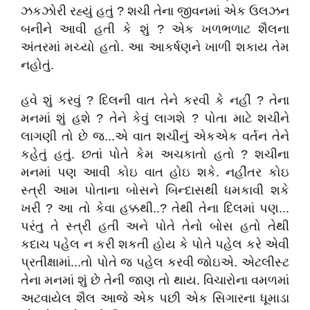
ઝકઝોરી રહ્યું હતું ? શચી તેના જીવનમાં એક ઉલઝન
બનીને આવી હતી કે શું ? એક ખળભળાટ શૈલના
અંતરમાં મચ્યો હતો. આ આકર્ષણને ખાળી શકાય તેમ
નહોતું.
હવે શું કરવું ? દિલની વાત તેને કરવી કે નહીં ? તેના
મનમાં શું હશે ? તેને કેવું લાગશે ? પોતા માટે શચીને
લાગણી તો છે જ...એ વાત શચીનું એકએક વર્તન તેને
કહેતું હતું. છતાં પોતે કેમ અચકાતો હતો ? શચીના
મનમાં પણ આવી કોઇ વાત હોઇ શકે. નહીંતર કોઇ
સ્ત્રી આમ પોતાના બોસને બિન્દાસથી ધમકાવી શકે
ખરી ? આ તો કેવા હક્કથી..? તેથી તેના દિલમાં પણ...
પરંતુ તે સ્ત્રી હતી અને પોતે તેનો બોસ હતો તેથી
કદાચ પહેલ ન કરી શકતી હોય કે પોતે પહેલ કરે એવી
પ્રતીક્ષામાં...તો પોતે જ પહેલ કરવી જોઇએ. એટલીસ્ટ
તેના મનમાં શું છે તેની જાણ તો થાય. વિચારોના વમળમાં
અટવાયેલ શૈલ આજે એક પછી એક સિગારના ધૂમાડા