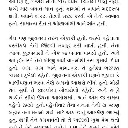
આપણે શું ? એમ માની કોઇ વધારે પંચાતમાં પડતું નહીં.
શચી માટે બધાને માન હતું. કામમાં તે બધાને મદદરૂપ
થતી. બધાને શકય તેટલી મદદ કરવી એ તેનો સ્વભાવ
હતો. સામાન્ય રીતે તે ઓછાબોલી અને શાંત હતી.
શૈલ પણ જીવનમાં તદન એકાકી હતો. વરસો પહેલાના
ધરતીકંપે તેની જિંદગી તબાહ કરી નાખી હતી. તેના
આખા કુટુંબમાંથી તે એક જ બચવા પામ્યો હતો. અને
આ હોનારતે તેને બીજી બધી વાતમાંથી રસ ગુમાવી દીધો
હતો. કામ, કામ અને કામ..બસ તે હમેશા ભરચક્ક
કામમાં ડૂબેલો રહેતો. જીવનના એકાકીપણાને ભૂલવા કે
ખાલીપણાને ભરવા તેણે કામનો આશરો લીધો હતો. મોડી
રાત સુધી તે ફાઇલોમાં ખોવાયેલો રહેતો. અને રાત્રે
થાકીને સીધો ઉંઘના આગોશમાં.. અને એમ જ સમય
વહેતો રહ્યો હતો.પહેલીવાર તેના મનમાં તેની ય જાણ
બહાર તેના મનમાં શચી માટે એક છાનું આકર્ષણ જાગ્યું
હતું. શચી તેને ધમકાવતી તો તે અંદરથી ખુશ કેમ થતો
હતો તે તેને સમજાતું નહોતું. પણ તેને ગમતું હતું એવું