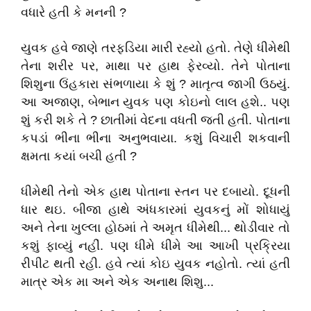
વધારે હતી કે મનની ?
યુવક હવે જાણે તરફડિયા મારી રહ્યો હતો. તેણે ધીમેથી
તેના શરીર પર, માથા પર હાથ ફેરવ્યો. તેને પોતાના
શિશુના ઉંહકારા સંભળાયા કે શું ? માતૃત્વ જાગી ઉઠયું.
આ અજાણ, બેભાન યુવક પણ કોઇનો લાલ હશે.. પણ
શું કરી શકે તે ? છાતીમાં વેદના વધતી જતી હતી. પોતાના
કપડાં ભીના ભીના અનુભવાયા. કશું વિચારી શકવાની
ક્ષમતા કયાં બચી હતી ?
ધીમેથી તેનો એક હાથ પોતાના સ્તન પર દબાયો. દૂધની
ધાર થઇ. બીજા હાથે અંધકારમાં યુવકનું મોં શોધાયું
અને તેના ખુલ્લા હોઠમાં તે અમૃત ધીમેથી... થોડીવાર તો
કશું ફાવ્યું નહીં. પણ ધીમે ધીમે આ આખી પ્રક્રિયા
રીપીટ થતી રહી. હવે ત્યાં કોઇ યુવક નહોતો. ત્યાં હતી
માત્ર એક મા અને એક અનાથ શિશુ...