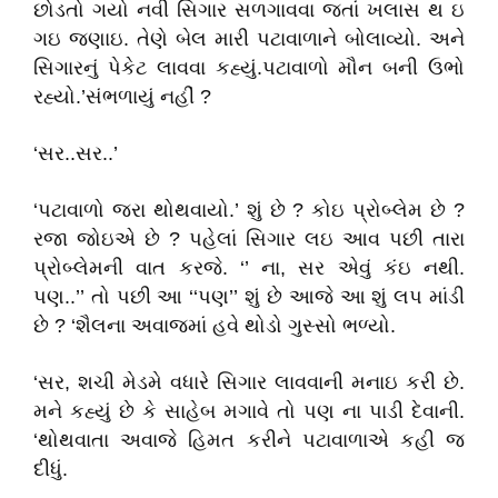
છોડતો ગયો નવી સિગાર સળગાવવા જતાં ખલાસ થ ઇ
ગઇ જણાઇ. તેણે બેલ મારી પટાવાળાને બોલાવ્યો. અને
સિગારનું પેકેટ લાવવા કહ્યું.પટાવાળો મૌન બની ઉભો
રહ્યો.’સંભળાયું નહીં ?
‘સર..સર..’
‘પટાવાળો જરા થોથવાયો.’ શું છે ? કોઇ પ્રોબ્લેમ છે ?
રજા જોઇએ છે ? પહેલાં સિગાર લઇ આવ પછી તારા
પ્રોબ્લેમની વાત કરજે. ‘’ ના, સર એવું કંઇ નથી.
પણ..’’ તો પછી આ ‘‘પણ’’ શું છે આજે આ શું લપ માંડી
છે ? ‘શૈલના અવાજમાં હવે થોડો ગુસ્સો ભળ્યો.
‘સર, શચી મેડમે વધારે સિગાર લાવવાની મનાઇ કરી છે.
મને કહ્યું છે કે સાહેબ મગાવે તો પણ ના પાડી દેવાની.
‘થોથવાતા અવાજે હિમત કરીને પટાવાળાએ કહી જ
દીધું.