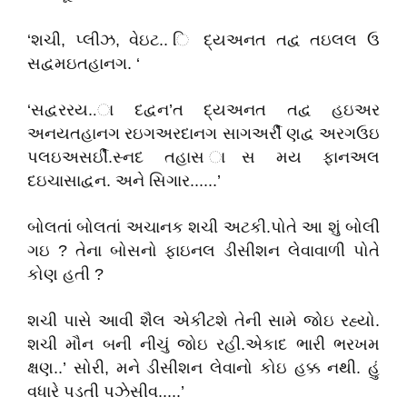
‘શચી, પ્લીઝ, વેઇટ.. િ દ્યઅનત તદ્વ તઇલલ ઉ
સદ્વમઇતહાનગ. ‘
‘સદ્વરરય..ા દદ્વન’ત દ્યઅનત તદ્વ હઇઅર
અનયતહાનગ રઇગઅરદાનગ સાગઅર્રીં ણદ્વ અરગઉઇ
પલઇઅસર્ઇીં.સ્નદ તહાસ ાસ મય ફાનઅલ
દઇચાસાદ્વન. અને સિગાર......’
બોલતાં બોલતાં અચાનક શચી અટકી.પોતે આ શું બોલી
ગઇ ? તેના બોસનો ફાઇનલ ડીસીશન લેવાવાળી પોતે
કોણ હતી ?
શચી પાસે આવી શૈલ એકીટશે તેની સામે જોઇ રહ્યો.
શચી મૌન બની નીચું જોઇ રહી.એકાદ ભારી ભરખમ
ક્ષણ..’ સોરી, મને ડીસીશન લેવાનો કોઇ હક્ક નથી. હું
વધારે પડતી પઝેસીવ.....’