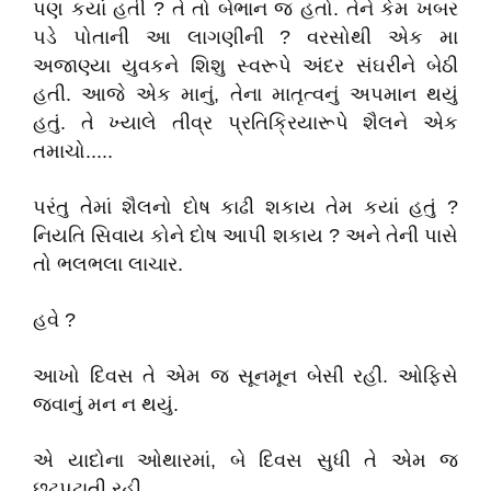
પણ કયાં હતી ? તે તો બેભાન જ હતો. તેને કેમ ખબર
પડે પોતાની આ લાગણીની ? વરસોથી એક મા
અજાણ્યા યુવકને શિશુ સ્વરૂપે અંદર સંઘરીને બેઠી
હતી. આજે એક માનું, તેના માતૃત્વનું અપમાન થયું
હતું. તે ખ્યાલે તીવ્ર પ્રતિક્રિયારૂપે શૈલને એક
તમાચો.....
પરંતુ તેમાં શૈલનો દોષ કાઢી શકાય તેમ કયાં હતું ?
નિયતિ સિવાય કોને દોષ આપી શકાય ? અને તેની પાસે
તો ભલભલા લાચાર.
હવે ?
આખો દિવસ તે એમ જ સૂનમૂન બેસી રહી. ઓફિસે
જવાનું મન ન થયું.
એ યાદોના ઓથારમાં, બે દિવસ સુધી તે એમ જ
છટપટાતી રહી.