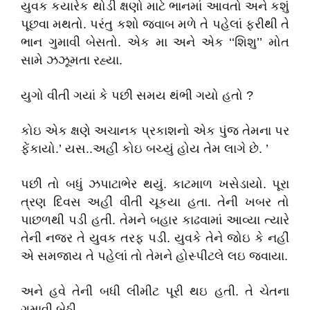
યુવક કયારેક થોડી ક્ષણો માટે ભાનમાં આવતો અને કશું
પૂછવા મથતો. પરંતુ કશો જવાબ મળે તે પહેલાં ફરીથી તે
ભાન ગુમાવી બેસતો. એક મા અને એક ‘‘શિશુ’’ મોત
સામે ઝઝૂમતા રહ્યા.
યુગો વીતી ગયાં કે પછી સમય થંભી ગયો હતો ?
કોઇ એક ક્ષણે અચાનક પ્રકાશનો એક પુંજ તેમના પર
ફેંકાયો.’ યસ..અહીં કોઇ બચ્યું હોય તેમ લાગે છે. ’
પછી તો બધું ઝપાટાભેર થયું. કાટમાળ ખસેડાયો. પૂરા
ત્રણ દિવસ અહીં વીતી ચૂકયા હતા. તેની ખબર તો
પાછળથી પડી હતી. તેમને બહાર કાઢવામાં આવ્યા ત્યારે
તેની નજર તે યુવક તરફ પડી. યુવકે તેને જોઇ કે નહીં
એ સમજાય તે પહેલાં તો તેમને હોસ્પીટલે લઇ જવાયા.
અને હવે તેની બધી લીમીટ પૂરી થઇ હતી. તે ચેતના
ગુમાવી બેઠી.