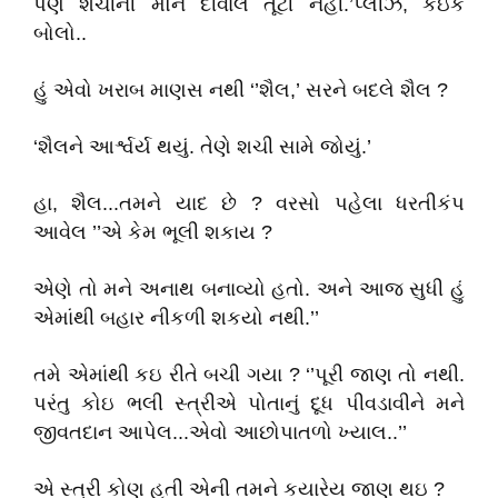
પણ શચીની મૌન દીવાલ તૂટી નહીં.’પ્લીઝ, કંઇક
બોલો..
હું એવો ખરાબ માણસ નથી ‘’શૈલ,’ સરને બદલે શૈલ ?
‘શૈલને આર્શ્વર્ય થયું. તેણે શચી સામે જોયું.’
હા, શૈલ...તમને યાદ છે ? વરસો પહેલા ધરતીકંપ
આવેલ ’’એ કેમ ભૂલી શકાય ?
એણે તો મને અનાથ બનાવ્યો હતો. અને આજ સુધી હું
એમાંથી બહાર નીકળી શકયો નથી.’’
તમે એમાંથી કઇ રીતે બચી ગયા ? ‘’પૂરી જાણ તો નથી.
પરંતુ કોઇ ભલી સ્ત્રીએ પોતાનું દૂધ પીવડાવીને મને
જીવતદાન આપેલ...એવો આછોપાતળો ખ્યાલ..’’
એ સ્ત્રી કોણ હતી એની તમને કયારેય જાણ થઇ ?