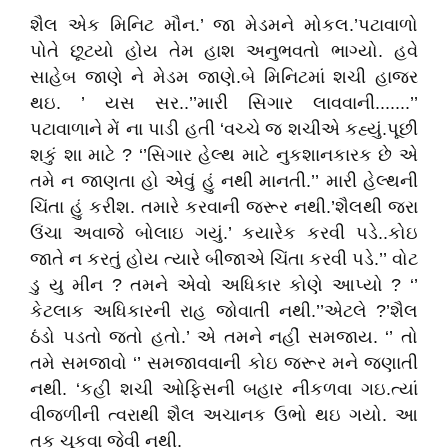
શૈલ એક મિનિટ મૌન.’ જા મેડમને મોકલ.’પટાવાળો
પોતે છૂટયો હોય તેમ હાશ અનુભવતો ભાગ્યો. હવે
સાહેબ જાણે ને મેડમ જાણે.બે મિનિટમાં શચી હાજર
થઇ. ’ યસ સર..’’મારી સિગાર લાવવાની.......’’
પટાવાળાને મેં ના પાડી હતી ‘વચ્ચે જ શચીએ કહ્યું.પૂછી
શકું શા માટે ? ‘’સિગાર હેલ્થ માટે નુકશાનકારક છે એ
તમે ન જાણતા હો એવું હું નથી માનતી.’’ મારી હેલ્થની
ચિંતા હું કરીશ. તમારે કરવાની જરૂર નથી.’શૈલથી જરા
ઉંચા અવાજે બોલાઇ ગયું.’ કયારેક કરવી પડે..કોઇ
જાતે ન કરતું હોય ત્યારે બીજાએ ચિંતા કરવી પડે.’’ વોટ
ડુ યુ મીન ? તમને એવો અધિકાર કોણે આપ્યો ? ‘’
કેટલાક અધિકારની રાહ જોવાતી નથી.’’એટલે ?’શૈલ
ઠંડો પડતો જતો હતો.’ એ તમને નહીં સમજાય. ‘’ તો
તમે સમજાવો ‘’ સમજાવવાની કોઇ જરૂર મને જણાતી
નથી. ‘કહી શચી ઓફિસની બહાર નીકળવા ગઇ.ત્યાં
વીજળીની ત્વરાથી શૈલ અચાનક ઉભો થઇ ગયો. આ
તક ચૂકવા જેવી નથી.