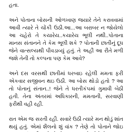
હતા.
અને પોતાના બોસની ઓળખાણ જયારે તેને કરાવવામાં
આવી ત્યારે તે ચોંકી ઉઠી.આ...આ બરાબર ન જોયેલો
આ ચહેરો તે કયારેય..કયારેય ભૂલી નથી..પોતાના
માનસ સંતાનને તે કેમ ભૂલી શકે ? પોતાની છાતીનું દૂધ
જેને વાત્સલ્યથી પીવડાવ્યું હતું. તે અહીં આ રીતે મળી
જશે તેની તો કલ્પના પણ કેમ આવે?
અને દસ વરસથી છાતીમાં ધરબાઇ રહેલી મમતા ફરી
એકવાર સજીવન થઇ ઉઠી. આ બોસ થોડો હતો ? આ
તો પોતાનું સંતાન..! જેને તે ધરતીકંપમાં ગુમાવી બેઠી
હતી. તેના અંતરમાં અધિકારની, મમતાની, સરવાણી
ફરીથી વહી રહી.
રાત એમ જ સરતી રહી. સવારે ઉઠી ત્યારે મન થોડું શાંત
થયું હતું. એમાં શૈલનો શું વાંક ? તેણે તો પોતાને જોઇ