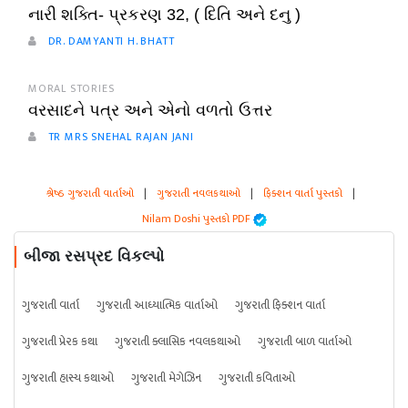
નારી શક્તિ- પ્રકરણ 32, ( દિતિ અને દનુ )
DR. DAMYANTI H. BHATT
MORAL STORIES
વરસાદને પત્ર અને એનો વળતો ઉત્તર
TR MRS SNEHAL RAJAN JANI
શ્રેષ્ઠ ગુજરાતી વાર્તાઓ
|
ગુજરાતી નવલકથાઓ
|
ફિક્શન વાર્તા પુસ્તકો
|
Nilam Doshi પુસ્તકો PDF
બીજા રસપ્રદ વિકલ્પો
ગુજરાતી વાર્તા
ગુજરાતી આધ્યાત્મિક વાર્તાઓ
ગુજરાતી ફિક્શન વાર્તા
ગુજરાતી પ્રેરક કથા
ગુજરાતી ક્લાસિક નવલકથાઓ
ગુજરાતી બાળ વાર્તાઓ
ગુજરાતી હાસ્ય કથાઓ
ગુજરાતી મેગેઝિન
ગુજરાતી કવિતાઓ