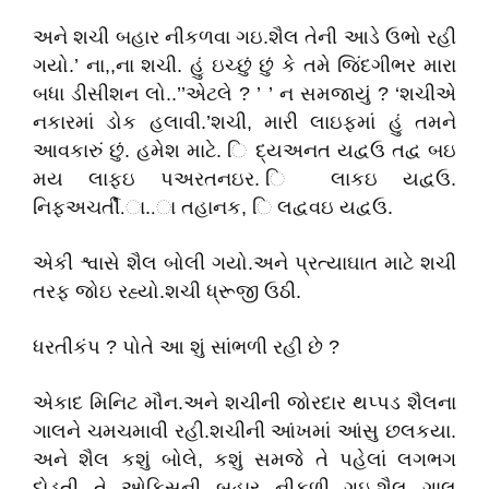
અને શચી બહાર નીકળવા ગઇ.શૈલ તેની આડે ઉભો રહી
ગયો.’ ના,,ના શચી. હું ઇચ્છું છું કે તમે જિંદગીભર મારા
બધા ડીસીશન લો..’’એટલે ? ’ ’ ન સમજાયું ? ‘શચીએ
નકારમાં ડોક હલાવી.’શચી, મારી લાઇફમાં હું તમને
આવકારું છું. હમેશ માટે. િ દ્યઅનત યદ્વઉ તદ્વ બઇ
મય લાફઇ પઅરતનઇર. િ લાકઇ યદ્વઉ.
નિફઅચર્તીં.ા..ા તહાનક, િ લદ્વવઇ યદ્વઉ.
એકી શ્વાસે શૈલ બોલી ગયો.અને પ્રત્યાઘાત માટે શચી
તરફ જોઇ રહ્યો.શચી ધ્રૂજી ઉઠી.
ધરતીકંપ ? પોતે આ શું સાંભળી રહી છે ?
એકાદ મિનિટ મૌન.અને શચીની જોરદાર થપ્પડ શૈલના
ગાલને ચમચમાવી રહી.શચીની આંખમાં આંસુ છલકયા.
અને શૈલ કશું બોલે, કશું સમજે તે પહેલાં લગભગ
દોડતી તે ઓફિસની બહાર નીકળી ગઇ.શૈલ ગાલ