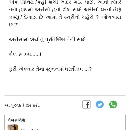
એક મિનિટ..’કહી શચી અંદર ગઇ. પાછી આવી ત્યારે
તેના હાથમાં અરીસો હતો શૈલ સામે અરીસો ધરતાં તેણે
કહ્યું.’ દેખાય છે આમાં તે સ્ત્રીનો ચહેરો ? ઓળખાય
છે ?’
અરીસામાં શચીનું પ્રતિબિંબ તેની સામે....
શૈલ સ્તબ્ધ......!
ફરી એકવાર તેના જીવનમાં ધરતીકંપ ...?
આ પુસ્તકને શેર કરો:
લેખક વિશે
અનુસરો