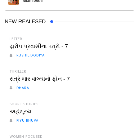
Nilam Doshi
NEW REALESED
LETTER
યુરોપ પ્રવાસીના પત્રો - 7
RUSHIL DODIYA
THRILLER
રાત્રે બાર વાગ્યાનો ફોન - 7
DHARA
SHORT STORIES
અહંશૂન્ય
PIYU BHUVA
WOMEN FOCUSED