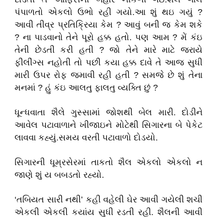
પંપાળતો એકલો ઉભો રહી ગયો.આ શું થઇ ગયું ?
આવી તીવ્ર પ્રતિક્રિયા કેમ ? આવું બની જ કેમ શકે
? ના પાડવાનો તેને પૂરો હક્ક હતો. પણ આમ ? મેં કંઇ
તેની છેડતી કરી હતી ? જો તેને મારે માટે જરાયે
ફીલીંગ્સ નહોતી તો પછી કયા હક્ક દાવે તે આજ સુધી
મારી ઉપર રોફ જમાવી રહી હતી ? સમજે છે શું તેના
મનમાં ? હું કંઇ આલતુ ફાલતુ વ્યક્તિ છું ?
ધૂન્ધવાતા શૈલે ગુસ્સામાં જોશથી બેલ મારી. દોડીને
આવેલ પટાવાળાને ખીજાઇને મોટેથી સિગારના બે પેકેટ
લાવવા કહ્યું.સમય વરતી પટાવાળો દોડયો.
સિગારની ધૂમ્રસેરમાં તાકતો શૈલ એકલો એકલો ન
જાણે શું ય બબડતો રહ્યો.
‘તબિયત સારી નથી’ કહી વહેલી ઘેર આવી ગયેલી શચી
એકલી એકલી કયાંય સુધી રડતી રહી. શૈલની આવી