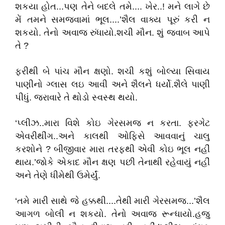
શકયા હોત...પણ તેને બદલે તમે.... ખેર..! મને લાગે છે
મેં તમને સમજવામાં ભૂલ....’શૈલ વાક્ય પૂરું કરી ન
શકયો. તેનો અવાજ રુંધાયો.શચી મૌન. શું જવાબ આપે
તે ?
ફરીથી બે પાંચ મૌન ક્ષણો. શચી કશું બોલ્યા સિવાય
પાણીનો ગ્લાસ લઇ આવી અને શૈલને ધર્યો.શૈલે પાણી
પીધું. જરાવારે તે થોડો સ્વસ્થ થયો.
‘પ્લીઝ..મારા વિશે કોઇ ગેરસમજ ન કરતા. ફરગેટ
એવરીથીંગ..અને કાલથી ઓફિસે આવવાનું ચાલુ
કરશોને ? બીજીવાર મારા તરફથી એવી કોઇ ભૂલ નહીં
થાય.’જોકે એકાદ મૌન ક્ષણ પછી તેનાથી રહેવાયું નહીં
અને તેણે ધીમેથી ઉમેર્યું.
‘તમે મારી સાથે જે હક્કથી....તેથી મારી ગેરસમજ...’શૈલ
આગળ બોલી ન શકયો. તેનો અવાજ રૂન્ધાયો.હજુ