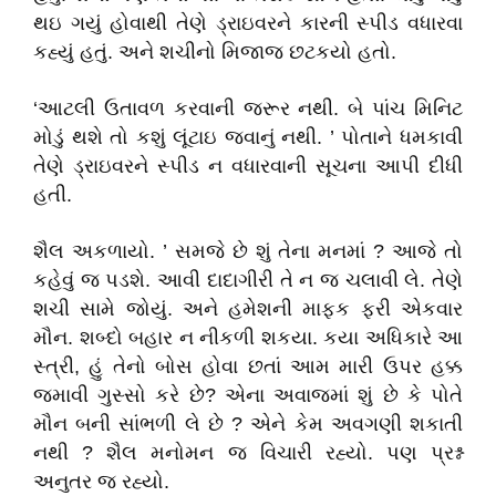
થઇ ગયું હોવાથી તેણે ડ્રાઇવરને કારની સ્પીડ વધારવા
કહ્યું હતું. અને શચીનો મિજાજ છટકયો હતો.
‘આટલી ઉતાવળ કરવાની જરૂર નથી. બે પાંચ મિનિટ
મોડું થશે તો કશું લૂંટાઇ જવાનું નથી. ’ પોતાને ધમકાવી
તેણે ડ્રાઇવરને સ્પીડ ન વધારવાની સૂચના આપી દીધી
હતી.
શૈલ અકળાયો. ’ સમજે છે શું તેના મનમાં ? આજે તો
કહેવું જ પડશે. આવી દાદાગીરી તે ન જ ચલાવી લે. તેણે
શચી સામે જોયું. અને હમેશની માફક ફરી એકવાર
મૌન. શબ્દો બહાર ન નીકળી શકયા. કયા અધિકારે આ
સ્ત્રી, હું તેનો બોસ હોવા છતાં આમ મારી ઉપર હક્ક
જમાવી ગુસ્સો કરે છે? એના અવાજમાં શું છે કે પોતે
મૌન બની સાંભળી લે છે ? એને કેમ અવગણી શકાતી
નથી ? શૈલ મનોમન જ વિચારી રહ્યો. પણ પ્રશ્ન
અનુતર જ રહ્યો.