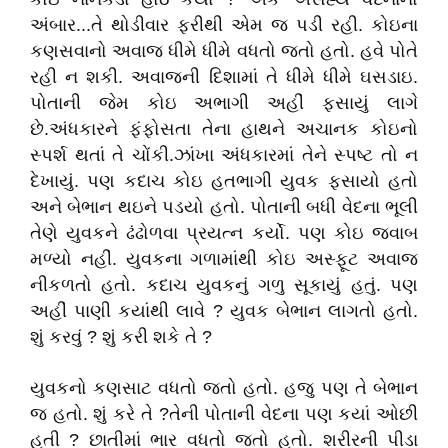
અંબાર...તે થોડીવાર ફરીથી એમ જ પડી રહી. કોઇના
કણસવાનો અવાજ ધીમે ધીમે વધતો જતો હતો. હવે પોતે
રહી ન શકી. અવાજની દિશામાં તે ધીમે ધીમે ઘસડાઇ.
પોતાની જેમ કોઇ અભાગી અહીં ફસાયું લાગે
છે.અંધકારને ફંફોસતા તેના હાથને અચાનક કોઇનો
સ્પર્શ થતાં તે ચોંકી.ઝાંખા અંધકારમાં તેને સ્પષ્ટ તો ન
દેખાયું. પણ કદાચ કોઇ હતભાગી યુવક ફસાયો હતો
અને બેભાન થઇને પડયો હતો. પોતાની બધી વેદના ભૂલી
તેણે યુવકને ઢંઢોળવા પ્રયત્ન કર્યો. પણ કોઇ જવાબ
મળ્યો નહીં. યુવકના ગળામાંથી કોઇ અસ્ફૂટ અવાજ
નીકળતો હતો. કદાચ યુવકનું ગળુ સૂકાયું હતું. પણ
અહીં પાણી કયાંથી લાવે ? યુવક બેભાન લાગતો હતો.
શું કરવું ? શું કરી શકે તે ?
યુવકનો કણસાટ વધતો જતો હતો. હજુ પણ તે બેભાન
જ હતો. શું કરે તે ?તેની પોતાની વેદના પણ કયાં ઓછી
હતી ? છાતીમાં ભાર વધતો જતો હતો. શરીરની પીડા