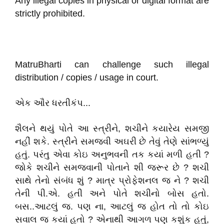
Any illegal copies in physical or digital format are
strictly prohibited.
MatruBharti can challenge such illegal
distribution / copies / usage in court.
એક ઔર ધરતીકંપ...
શૈલને થયું પોતે આ સ્ત્રીને, શચીને કયારેય સમજી
નહીં શકે. સ્ત્રીને સમજવી અઘરી છે તેવું તેણે સાંભળ્યું
હતું. પરંતુ એવા કોઇ અનુભવની તક કયાં મળી હતી ?
જોકે શચીને સમજવાની પોતાને શી જરૂર છે ? શચી
સાથે તેનો સંબંધ શું ? માત્ર પ્રોફેશનલ જ ને ? શચી
તેની પી.એ. હતી અને પોતે શચીનો બોસ હતો.
બસ..આટલું જ. પણ ના, આટલું જ હોત તો તો કોઇ
સવાલ જ કયાં હતો ? એનાથી આગળ પણ કશુંક હતું,