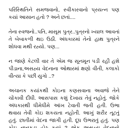
પરિસ્થિતિને સમજવાનો, સ્વીકારવાનો પ્રયત્ન પણ
કયાં આસાન હતો ? અને છતાં....
તેના સ્વજનો..પતિ, માસૂમ પુત્ર..પુત્રનો ખ્યાલ આવતાં
તે બેબાકળી થઇ ઉઠી. અંધકારમાં તેનો હાથ પુત્રને
શોધવા મથી રહ્યો. પણ...
ન જાણે કેટલી વાર તે એમ જ સૂનમૂન પડી રહી હશે
પીડાના,અસહ્ય વેદનાના ઓથારમાં ક્ષણો વીતી, કલાકો
વીત્યા કે પછી યુગો ..?
અચાનક કયાંકથી કોઇના કણસવાના અવાજે તેને
ચોંકાવી દીધી. આસપાસ કશું દેખાય તેવું નહોતું. જોકે
અંધકારથી ધીમેધીમે આંખ ટેવાતી જતી હતી. ઉભા
થવાય તેવી કોઇ શકયતા નહોતી. આખું શરીર તૂટતું
હતું. છાતીમાં વેદના જાગી હતી. દૂધ ઉભરાતું હતું. પણ
કોઇ નાનકડા હોઠ કયાં ? એક અસહ્ય વેદનાનો