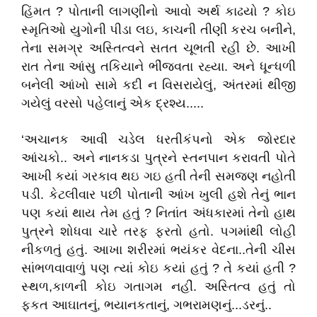
હિંમત ? પોતાની લાગણીનો આવો અર્થ કાઢયો ? કોઇ
સ્મૃતિઓ યુગોની પીડા લઇ, કાચની તીણી કરચ બનીને,
તેના સમગ્ર અસ્તિત્વને સતત ચૂભતી રહી છે. આખી
રાત તેના આંસુ તકિયાને ભીંજવતા રહ્યા. અને ધૂન્ધળી
બનેલી આંખો સામે કદી ન વિસરાયેલું, અંતરમાં થીજી
ગયેલું વરસો પહેલાનું એક દ્રશ્ય.....
‘અચાનક આવી ચડેલ ધરતીકંપનો એક જોરદાર
આંચકો.. અને નાનકડા પુત્રને સ્તનપાન કરાવતી પોતે
આખી કયાં ગરકાવ થઇ ગઇ હતી તેની સમજણ નહોતી
પડી. કેટલીવાર પછી પોતાની આંખ ખુલી હશે તેનું ભાન
પણ કયાં થાય તેમ હતું ? નિતાંત અંધકારમાં તેનો હાથ
પુત્રને શોધવા ચારે તરફ ફરતો હતો. પગમાંથી લોહી
નીકળતું હતું. આખા શરીરમાં ભયંકર વેદના..તેની ચીસ
સાંભળવાવાળું પણ ત્યાં કોઇ કયાં હતું ? તે કયાં હતી ?
સ્થળ,કાળની કોઇ ગતાગમ નહીં. અસ્તિત્વ હતું તો
ફકત આઘાતનું, ભયાનકતાનું, ગભરામણનું...ડરનું..