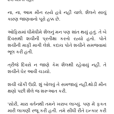
ના, ના, આમ મૌન રહ્યે હવે નહીં ચાલે. શૈલને સાચું
કારણ જાણવાનો પૂરો હક્ક છે.
ઓફિસમાં ધીમેધીમે શૈલનું મન પણ શાંત થયું હતું. તે બે
દિવસથી શચીની પ્રતીક્ષા કરતો રહ્યો હતો. પોતે
શચીની માફી માગી લેશે. કદાચ પોતે શચીને સમજવામાં
ભૂલ કરી હતી.
ત્રીજે દિવસે ન જાણે કેમ શૈલથી રહેવાયું નહીં. તે
શચીને ઘેર આવી ચડયો.
શચી ચોંકી ઉઠી. શું બોલવું તે સમજાયું નહીં.થોડી મૌન
ક્ષણો પછી શૈલે જ શરૂઆત કરી.
‘સોરી, મારા વર્તનથી તમને ખરાબ લાગ્યું. પણ મેં ફકત
મારી લાગણી રજૂ કરી હતી. તમે સીધી રીતે ઇન્કાર કરી