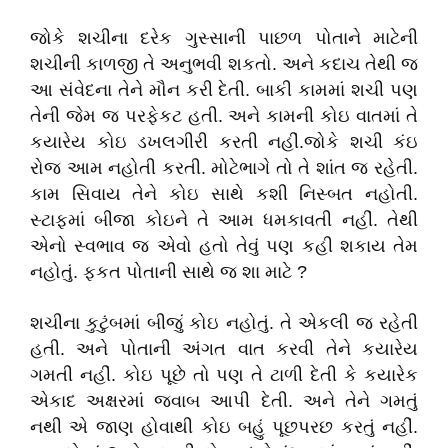
જોકે શચીના દરેક ગુસ્સાની પાછળ પોતાને માટેની
શચીની કાળજી તે અનુભવી શકતો. અને કદાચ તેથી જ
આ સંવેદના તેને મૌન કરી દેતી. બાકી કામમાં શચી પણ
તેની જેમ જ પરફેકટ હતી. અને કામની કોઇ વાતમાં તે
કયારેય કોઇ ડખલગીરી કરતી નહીં.જોકે શચી કંઇ
રોજ આમ નહોતી કરતી. મોટેભાગે તો તે શાંત જ રહેતી.
કામ સિવાય તેને કોઇ સાથે કશી નિસ્બત નહોતી.
સ્ટાફમાં બીજા કોઇને તે આમ ધમકાવતી નહીં. તેથી
એનો સ્વભાવ જ એવો હતો તેવું પણ કહી શકાય તેમ
નહોતું. ફકત પોતાની સાથે જ શા માટે ?
શચીના કુટુંબમાં બીજું કોઇ નહોતું. તે એકલી જ રહેતી
હતી. અને પોતાની અંગત વાત કરવી તેને કયારેય
ગમતી નહીં. કોઇ પૂછે તો પણ તે ટાળી દેતી કે કયારેક
એકાદ અક્ષરમાં જવાબ આપી દેતી. અને તેને ગમતું
નથી એ જાણ હોવાથી કોઇ બહું પૂછપરછ કરતું નહીં.