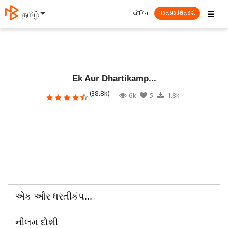
☰
લૉગિન
தமிழ்
મફત પ્રકાશિત કરો
Ek Aur Dhartikamp...
(38.8k)
6k
5
1.8k
એક ઔર ધરતીકંપ...
નીલમ દોશી