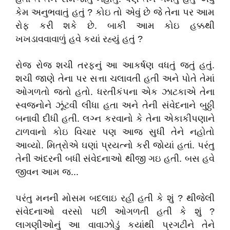
કેમ અનુભવાતું હતું ? કોઇ તો એવું છે જે તેના પર આમ
રોફ કરી શકે છે. બાકી આમ કોઇ હક્કથી
ખખડાવવાવાળું હવે કયાં રહ્યું હતું ?
રોજ રોજ શચી તરફનું આ આકર્ષણ વધતું જતું હતું.
શચી જાણે તેના પર સત્તા ચલાવતી હતી અને પોતે તેમાં
ઓગળતો જતો હતો. ધરતીકંપના એક ઝાટકાએ તેના
સ્વજનોને ઝૂંટવી લીધા હતા અને તેની સંવેદનાને બુઠ્ઠી
બનાવી દીધી હતી. લગ્ન કરવાનો કે તેના એકાકીપણાને
ટાળવાનો કોઇ વિચાર પણ આજ સુધી તેને નહોતો
આવ્યો. મિત્રોએ ઘણાં પ્રયત્નો કરી જોયાં હતાં. પરંતુ
તેની અંદરની બધી સંવેદનાઓ થીજી ગઇ હતી. બસ હવે
જીવન આમ જ...
પરંતુ મનની મોસમ બદલાઇ રહી હતી કે શું ? થીજેલી
સંવેદનાઓ વરસો પછી ઓગળતી હતી કે શું ?
લાગણીઓનું આ વાવાઝોડું કયાંથી પ્રગટીને તેને