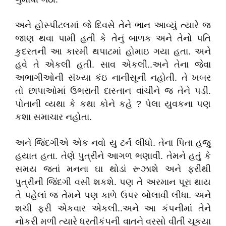
અને હોસ્પીટલમાં જે દિવસે તેને ભાન આવ્યું ત્યારે જ
જાણ થવા પામી હતી કે તેનું બાળક અને તેનો પતિ
કુદરતની આ કારમી થપાટમાં હોમાઇ ગયા હતા. અને
હવે તે એકલી હતી. સાવ એકલી..અને તેના જેવા
અભાગીઓની સંખ્યા કંઇ નાનીસૂની નહોતી. તે ખબર
તો છાપાઓમાં ઉભરાતી દાસ્તાન વાંચીને જ તેને પડી.
પોતાની વ્યથા કે કથા કોને કહે ? પેલા યુવકના પણ
કશા સમાચાર નહોતા.
અને જિંદગીએ એક નવો યુ ટર્ન લીધો. તેના પિતા હજુ
હયાત હતા. તેણે પુત્રીને આગળ ભણાવી. તેમને હતું કે
સમય જતાં મનના ઘા થોડાં રૂઝાશે અને ફરીથી
પુત્રીની જિંદગી વસી શકશે. પણ તે અરમાન પૂરા થાય
તે પહેલાં જ તેમને પણ કાળે ઉપર બોલાવી લીધા. અને
શચી ફરી એકવાર એકલી..અને આ કંપનીમાં તેને
નોકરી મળી ત્યારે ધરતીકંપની વાતને વરસો વીતી ચૂકયા