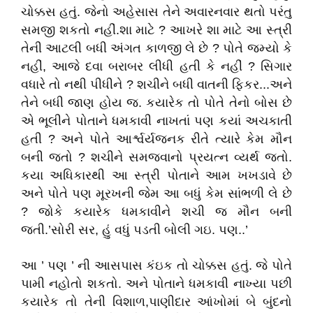
ચોક્કસ હતું. જેનો અહેસાસ તેને અવારનવાર થતો પરંતુ
સમજી શકતો નહીં.શા માટે ? આખરે શા માટે આ સ્ત્રી
તેની આટલી બધી અંગત કાળજી લે છે ? પોતે જમ્યો કે
નહીં, આજે દવા બરાબર લીધી હતી કે નહીં ? સિગાર
વધારે તો નથી પીધીને ? શચીને બધી વાતની ફિકર...અને
તેને બધી જાણ હોય જ. કયારેક તો પોતે તેનો બોસ છે
એ ભૂલીને પોતાને ધમકાવી નાખતાં પણ કયાં અચકાતી
હતી ? અને પોતે આર્શ્વર્યજનક રીતે ત્યારે કેમ મૌન
બની જતો ? શચીને સમજવાનો પ્રયત્ન વ્યર્થ જતો.
કયા અધિકારથી આ સ્ત્રી પોતાને આમ ખખડાવે છે
અને પોતે પણ મૂરખની જેમ આ બધું કેમ સાંભળી લે છે
? જોકે કયારેક ધમકાવીને શચી જ મૌન બની
જતી.’સોરી સર, હું વધું પડતી બોલી ગઇ. પણ..’
આ ’ પણ ’ ની આસપાસ કંઇક તો ચોક્કસ હતું. જે પોતે
પામી નહોતો શકતો. અને પોતાને ધમકાવી નાખ્યા પછી
કયારેક તો તેની વિશાળ,પાણીદાર આંખોમાં બે બુંદનો