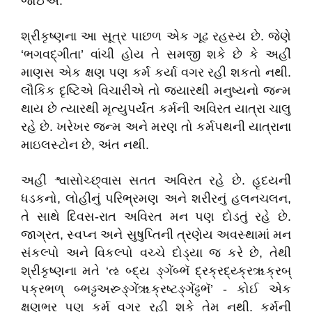
જોઈએ.
શ્રીકૃષ્ણના આ સૂત્ર પાછળ એક ગૂઢ રહસ્ય છે. જેણે
‘ભગવદ્‌ગીતા’ વાંચી હોય તે સમજી શકે છે કે અહીં
માણસ એક ક્ષણ પણ કર્મ કર્યા વગર રહી શકતો નથી.
લૌકિક દૃષ્ટિએ વિચારીએ તો જ્યારથી મનુષ્યનો જન્મ
થાય છે ત્યારથી મૃત્યુપર્યંત કર્મની અવિરત યાત્રા ચાલુ
રહે છે. ખરેખર જન્મ અને મરણ તો કર્મપથની યાત્રાના
માઇલસ્ટોન છે, અંત નથી.
અહીં શ્વાસોચ્છ્‌વાસ સતત અવિરત રહે છે. હૃદયની
ધડકનો, લોહીનું પરિભ્રમણ અને શરીરનું હલનચલન,
તે સાથે દિવસ-રાત અવિરત મન પણ દોડતું રહે છે.
જાગ્રત, સ્વપ્ન અને સુષુપ્તિની ત્રણેય અવસ્થામાં મન
સંકલ્પો અને વિકલ્પો વચ્ચે દોડ્યા જ કરે છે, તેથી
શ્રીકૃષ્ણના મતે ‘ઌ બ્દ્ય ઙ્ગેંબ્ભૅ દ્રક્રદ્ય્ક્રૠક્રબ્
પક્રભળ્ બ્ભડ્ઢઅસ્ર્ઙ્ગેંૠક્રષ્ટઙ્ગેંઢ્ઢભૅ’ - કોઈ એક
ક્ષણભર પણ કર્મ વગર રહી શકે તેમ નથી. કર્મની