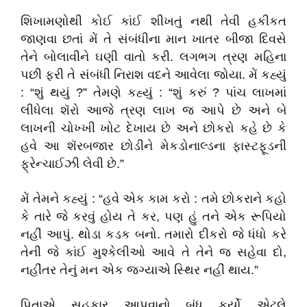
શિખામણોથી કોઈ કાંઈ શીખતું નથી તેવી હકીકત
જાણવા છતાં મેં તે સંબંધીના માન ખાતર બીજા દિવસે
તેને બોલાવીને ઘણી વાતો કરી. લગભગ ત્રણ મહિના
પછી ફરી તે સંબંધી નિરાશ વદને આવેલા જોયા. મેં કહ્યું
: “શું થયું ?” તેમણે કહ્યું : “શું કરું ? પાંચ લાખમાં
લીધેલા શૅરો આજે ત્રણ લાખ જ આપે છે અને બે
લાખની ચોખ્ખી ખોટ દેખાય છે અને છોકરો કહે છે કે
હવે આ શૅરબજાર છોડીને મેકડોનાલ્ડના ફાસ્ટફૂડની
ફ્રેન્ચાઈઝી લેવી છે.”
મેં તેમને કહ્યું : “હવે એક કામ કરો : તમે છોકરાને કહો
કે તારે જે કરવું હોય તે કર, પણ હું તને એક રૂપિયો
નહીં આપું. થોડા કડક બનો. તમારો દીકરો જે ધંધો કરે
તેની જે કાંઈ મુશ્કેલીઓ આવે તે તેને જ સહેવા દો,
નહીંતર તેનું મન એક જગ્યાએ સ્થિર નહીં થાય.”
પિતાએ સહકાર આપવાનો બંધ કર્યો એટલે