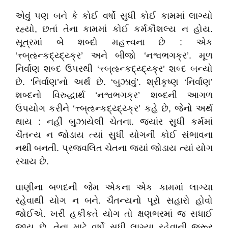
એવું પણ બને કે કોઈ વર્ષો સુધી કોઈ કામમાં લાગ્યો
રહ્યો, છતાં તેના કામમાં કોઈ કર્મકૌશલ્ય ન હોય.
સૂત્રમાં બે શબ્દો મહત્ત્વના છે : એક
‘ત્ત્બ્ઌન્કદ્ય્દ્ય્ક્ર’ અને બીજો ‘નશ્વભગક્ર’. મૂળ
નિર્વાણ શબ્દ ઉપરથી ‘ત્ત્બ્ઌન્કદ્ય્દ્ય્ક્ર’ શબ્દ બન્યો
છે. ‘નિર્વાણ’નો અર્થ છે. ‘બુઝાવું’. શ્રીકૃષ્ણ ‘નિર્વાણ’
શબ્દનો વિરુદ્ધાર્થ ‘નશ્વભગક્ર’ શબ્દની આગળ
ઉપયોગ કરીને ‘ત્ત્બ્ઌન્કદ્ય્દ્ય્ક્ર’ કહે છે, જેનો અર્થ
થાય : નહીં બુઝાયેલી ચેતના. જ્યાંર સુધી કર્મમાં
ચૈતન્ય ન જોડાય ત્યાં સુધી યોગની કોઈ સંભાવના
નથી બનતી. પ્રજ્વલિત ચેતના જ્યાં જોડાય ત્યાં યોગ
રચાય છે.
ઘાણીના બળદની જેમ એકના એક કામમાં લાગ્યા
રહેવાથી યોગ ન બને. ચૈતન્યનો પૂરો સહારો હોવો
જોઈએ. ખરી હકીકતે યોગ તો ક્ષણભરમાં જ સધાઈ
જાય છે. તેના માટે વર્ષો સુધી લાગ્યા રહેવાની જરૂર