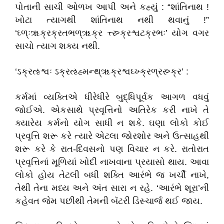
પોતાની સાચી ઓળખ આપી અને કહ્યું : “શાંતિનાથ !
ખોટા ત્યાગથી શાંતિનાથ નથી થવાનું !”
‘ઘ્ળ્ઃૠક્રક્રતભળ્ૠક્ર ત્ત્સ્ર્ક્રશ્વટક્રભઃ’ યોગ વગર
સાચો ત્યાગ શક્ય નથી.
‘ઽક્રઌશ્વઃ ઽક્રઌહ્મન્થ્ૠક્રશ્વઘ્ખ્ક્રળ્રસ્ર્ક્ર’ :
કર્મમાં વ્યક્તિએ ધીરેધીરે બુદ્ધિપૂર્વક આગળ વધવું
જોઈએ. એકસાથે પ્રવૃત્તિનો અતિરેક કરી નાખે તે
ક્યારેય કર્મનો યોગ સાધી ન શકે. ઘણા લોકો કોઈ
પ્રવૃત્તિ શરૂ કરે ત્યારે એટલા જોરશોર અને ઉત્સાહથી
શરૂ કરે કે રાત-દિવસનો પણ વિચાર ન કરે. રાતોરાત
પ્રવૃત્તિનાં મૂળિયાં ખોદી નાખવાના પ્રયાસો થાય. આવા
લોકો હોય તેટલી બધી શક્તિ આરંભે જ ખર્ચી નાખે,
તેથી તેના મધ્ય અને અંત સારા ન રહે. ‘આરંભે શૂરા’ની
કહેવત જેમ પછીથી તેમની બૅટરી ડિસ્ચાર્જ થઈ જાય.