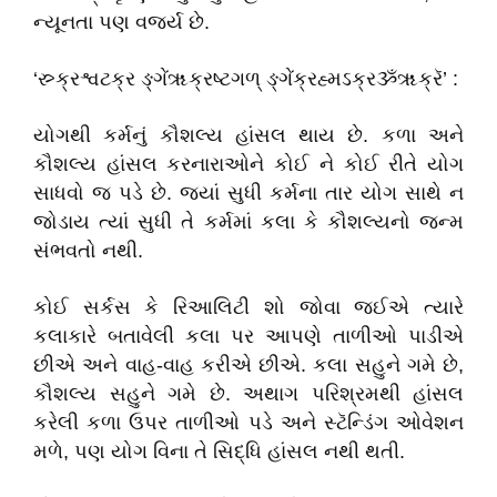
ન્યૂનતા પણ વર્જ્ય છે.
‘સ્ર્ક્રશ્વટક્ર ઙ્ગેંૠક્રષ્ટગળ્ ઙ્ગેંક્રહ્મઽક્રૐૠક્રૅ’ :
યોગથી કર્મનું કૌશલ્ય હાંસલ થાય છે. કળા અને
કૌશલ્ય હાંસલ કરનારાઓને કોઈ ને કોઈ રીતે યોગ
સાધવો જ પડે છે. જ્યાં સુધી કર્મના તાર યોગ સાથે ન
જોડાય ત્યાં સુધી તે કર્મમાં કલા કે કૌશલ્યનો જન્મ
સંભવતો નથી.
કોઈ સર્કસ કે રિઆલિટી શો જોવા જઈએ ત્યારે
કલાકારે બતાવેલી કલા પર આપણે તાળીઓ પાડીએ
છીએ અને વાહ-વાહ કરીએ છીએ. કલા સહુને ગમે છે,
કૌશલ્ય સહુને ગમે છે. અથાગ પરિશ્રમથી હાંસલ
કરેલી કળા ઉપર તાળીઓ પડે અને સ્ટૅન્ડિંગ ઓવેશન
મળે, પણ યોગ વિના તે સિદ્ધિ હાંસલ નથી થતી.