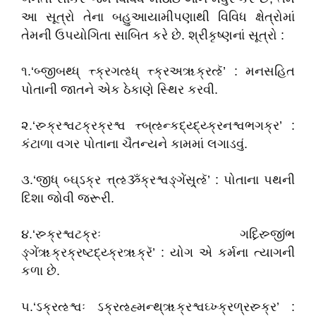
આ સૂત્રો તેના બહુઆયામીપણાથી વિવિધ ક્ષેત્રોમાં
તેમની ઉપયોગિતા સાબિત કરે છે. શ્રીકૃષ્ણનાં સૂત્રો :
૧.‘બ્જીબથ્ધ્ ત્ત્ક્રગઌધ્ ત્ત્ક્રઅૠક્રઌૅ’ : મનસહિત
પોતાની જાતને એક ઠેકાણે સ્થિર કરવી.
૨.‘સ્ર્ક્રશ્વટક્રક્રશ્વ ત્ત્બ્ઌન્કદ્ય્દ્ય્ક્રનશ્વભગક્ર’ :
કંટાળા વગર પોતાના ચૈતન્યને કામમાં લગાડવું.
૩.‘જીધ્ બ્ઘ્ઽક્ર ત્ત્ઌૐક્રશ્વઙ્ગેંસ્ર્ઌૅ’ : પોતાના પથની
દિશા જોવી જરૂરી.
૪.‘સ્ર્ક્રશ્વટક્રઃ ગધ્ર્સ્ર્જીિંભ
ઙ્ગેંૠક્રક્રષ્ટદ્ય્ક્રૠક્રૅ’ : યોગ એ કર્મના ત્યાગની
કળા છે.
૫.‘ઽક્રઌશ્વઃ ઽક્રઌહ્મન્થ્ૠક્રશ્વઘ્ખ્ક્રળ્રસ્ર્ક્ર’ :