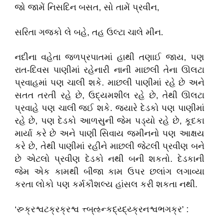
જો જામેં નિસદિન બસત, સો તામેં પ્રવીન,
સરિતા ગજકો લે બહે, તહ ઉલ્ટા ચાલે મીન.
નદીના વહેતા જળપ્રપાતમાં હાથી તણાઈ જાય, પણ
રાત-દિવસ પાણીમાં રહેનારી નાની માછલી તેના ઊલટા
પ્રવાહમાં પણ ચાલી શકે. માછલી પાણીમાં રહે છે અને
સતત તરતી રહે છે, ઉદ્યમશીલ રહે છે, તેથી ઊલટા
પ્રવાહે પણ ચાલી જઈ શકે. જ્યારે દેડકો પણ પાણીમાં
રહે છે, પણ દેડકો આળસુની જેમ પડ્યો રહે છે, કૂદકા
માર્યા કરે છે અને પાણી સિવાય જમીનનો પણ આક્ષય
કરે છે, તેથી પાણીમાં રહીને માછલી જેટલી પ્રવીણ બને
છે એટલો પ્રવીણ દેડકો નથી બની શકતો. દેડકાની
જેમ એક કામથી બીજા કામ ઉપર છલાંગ લગાવ્યા
કરતા લોકો પણ કર્મકૌશલ્ય હાંસલ કરી શકતા નથી.
‘સ્ર્ક્રશ્વટક્રક્રશ્વ ત્ત્બ્ઌન્કદ્ય્દ્ય્ક્રનશ્વભગક્ર’ :