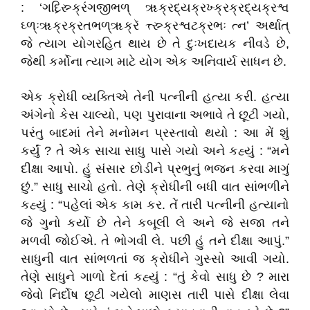
: ‘ગધ્ર્સ્ર્ક્રિંગજીભળ્ ૠક્રદ્યક્રખ્ક્રક્રદ્યક્રશ્વ
ઘ્ળ્ઃૠક્રક્રતભળ્ૠક્રૅ ત્ત્સ્ર્ક્રશ્વટક્રભઃ ત્ન’ અર્થાત્‌
જે ત્યાગ યોગરહિત થાય છે તે દુઃખદાયક નીવડે છે,
જેથી કર્મોના ત્યાગ માટે યોગ એક અનિવાર્ય સાધન છે.
એક ક્રોધી વ્યક્તિએ તેની પત્નીની હત્યા કરી. હત્યા
અંગેનો કેસ ચાલ્યો, પણ પુરાવાના અભાવે તે છૂટી ગયો,
પરંતુ બાદમાં તેને મનોમન પ્રસ્તાવો થયો : આ મેં શું
કર્યું ? તે એક સાચા સાધુ પાસે ગયો અને કહ્યું : “મને
દીક્ષા આપો. હું સંસાર છોડીને પ્રભુનું ભજન કરવા માગું
છું.” સાધુ સાચો હતો. તેણે ક્રોધીની બધી વાત સાંભળીને
કહ્યું : “પહેલાં એક કામ કર. તેં તારી પત્નીની હત્યાનો
જે ગુનો કર્યો છે તેને કબૂલી લે અને જે સજા તને
મળવી જોઈએ. તે ભોગવી લે. પછી હું તને દીક્ષા આપું.”
સાધુની વાત સાંભળતાં જ ક્રોધીને ગુસ્સો આવી ગયો.
તેણે સાધુને ગાળો દેતાં કહ્યું : “તું કેવો સાધુ છે ? મારા
જેવો નિર્દોષ છૂટી ગયેલો માણસ તારી પાસે દીક્ષા લેવા