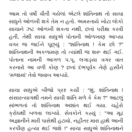
આમ તો વર્ષો વીતી ગયેલાં એટલે શાંતિનાથ તો સાચા
સાધુને ઓળખી શકે તેમ ન હતો. અમસ્તાયે ખોટા લોકો
સાચાને ઝટ ઓળખી શકતા નથી, છતાં પરીક્ષા કરવી
હતી, તેથી સાચા સાધુએ પોતાની ઓળખાણ આપ્યા
વગર જ જઈને પૂછ્યું : “શાંતિનાથ ! કેમ છો ?”
શાંતિનાથની અકળામણ તો ત્યાંથી જ શરૂ થઈ ગઈ.
પોતાના નામની આગળ પ.પૂ. લગાડ્યા વગર વાત
કરનારો આ વળી કોણ ? છતાં દંભપૂર્વક તેણે હસીને
‘મજામાં’ તેવો જવાબ આપ્યો.
સાચા સાધુએ બીજો પ્રશ્ન કર્યો : “શું, શાંતિનાથ !
સંસારત્યાગથી તમને સાચી શાંતિ મળે કે કેમ ?” આટલું
સાંભળતાં તો શાંતિનાથ અશાંત થઈ ગયા. ચહેરો
ક્રોધથી બળવા લાગ્યો. સેવકોને કહ્યું : “આ મૂઢ
અજ્ઞાનીને મારી પાસેથી હટાવો, નહીંતર મારા હાથે આની
કરપીણ હત્યા થઈ જશે !” સાચા સાધુએ શાંતિનાથને