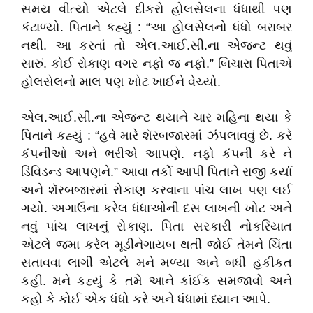
સમય વીત્યો એટલે દીકરો હોલસેલના ધંધાથી પણ
કંટાળ્યો. પિતાને કહ્યું : “આ હોલસેલનો ધંધો બરાબર
નથી. આ કરતાં તો એલ.આઈ.સી.ના એજન્ટ થવું
સારું. કોઈ રોકાણ વગર નફો જ નફો.” બિચારા પિતાએ
હોલસેલનો માલ પણ ખોટ ખાઈને વેચ્યો.
એલ.આઈ.સી.ના એજન્ટ થયાને ચાર મહિના થયા કે
પિતાને કહ્યું : “હવે મારે શૅરબજારમાં ઝંપલાવવું છે. કરે
કંપનીઓ અને ભરીએ આપણે. નફો કંપની કરે ને
ડિવિડન્ડ આપણને.” આવા તર્કો આપી પિતાને રાજી કર્યા
અને શૅરબજારમાં રોકાણ કરવાના પાંચ લાખ પણ લઈ
ગયો. અગાઉના કરેલ ધંધાઓની દસ લાખની ખોટ અને
નવું પાંચ લાખનું રોકાણ. પિતા સરકારી નોકરિયાત
એટલે જમા કરેલ મૂડીનેગાયબ થતી જોઈ તેમને ચિંતા
સતાવવા લાગી એટલે મને મળ્યા અને બધી હકીકત
કહી. મને કહ્યું કે તમે આને કાંઈક સમજાવો અને
કહો કે કોઈ એક ધંધો કરે અને ધંધામાં ધ્યાન આપે.