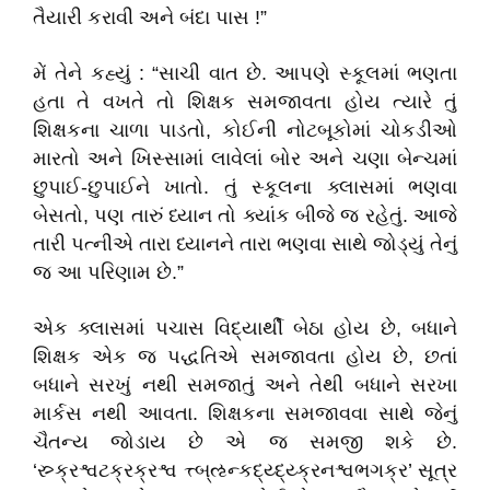
તૈયારી કરાવી અને બંદા પાસ !”
મેં તેને કહ્યું : “સાચી વાત છે. આપણે સ્કૂલમાં ભણતા
હતા તે વખતે તો શિક્ષક સમજાવતા હોય ત્યારે તું
શિક્ષકના ચાળા પાડતો, કોઈની નોટબૂકોમાં ચોકડીઓ
મારતો અને ખિસ્સામાં લાવેલાં બોર અને ચણા બેન્ચમાં
છુપાઈ-છુપાઈને ખાતો. તું સ્કૂલના ક્લાસમાં ભણવા
બેસતો, પણ તારું ધ્યાન તો ક્યાંક બીજે જ રહેતું. આજે
તારી પત્નીએ તારા ધ્યાનને તારા ભણવા સાથે જોડ્યું તેનું
જ આ પરિણામ છે.”
એક ક્લાસમાં પચાસ વિદ્યાર્થી બેઠા હોય છે, બધાને
શિક્ષક એક જ પદ્ધતિએ સમજાવતા હોય છે, છતાં
બધાને સરખું નથી સમજાતું અને તેથી બધાને સરખા
માર્કસ નથી આવતા. શિક્ષકના સમજાવવા સાથે જેનું
ચૈતન્ય જોડાય છે એ જ સમજી શકે છે.
‘સ્ર્ક્રશ્વટક્રક્રશ્વ ત્ત્બ્ઌન્કદ્ય્દ્ય્ક્રનશ્વભગક્ર’ સૂત્ર