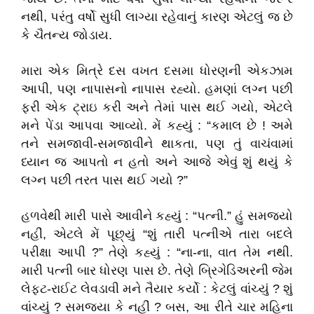
નથી, પરંતુ વર્ષો સુધી લાગ્યા રહેવાનું કારણ એટલું જ છે
કે ચૈતન્ય જોડાય.
મારા એક મિત્રે દસ વખત દસમા ધોરણની એકઝામ
આપી, પણ નાપાસનો નાપાસ રહ્યો. હમણાં લગ્ન પછી
ફરી એક ટ્રાઇ કરી અને તેમાં પાસ થઈ ગયો, એટલે
મને પેંડા આપવા આવ્યો. મેં કહ્યું : “કમાલ છે ! અમે
તને સમજાવી-સમજાવીને થાકતા, પણ તું વાચંવામાં
ધ્યાન જ આપતો ન હતો અને આજે એવું શું થયું કે
લગ્ન પછી તરત પાસ થઈ ગયો ?”
હળવેથી મારી પાસે આવીને કહ્યું : “પત્ની.” હું સમજ્યો
નહીં, એટલે મેં પૂછ્યું “શું તારી પત્નીએ તારા બદલે
પરીક્ષા આપી ?” તેણે કહ્યું : “ના-ના, વાત તેમ નથી.
મારી પત્ની બાર ધોરણ પાસ છે. તેણે બ્રિગેડિઅરની જેમ
લેફ્ટ-રાઈટ લેવડાવી મને તૈયાર કર્યો : કેટલું વાંચ્યું ? શું
વાંચ્યું ? સમજ્યા કે નહીં ? બસ, આ રીતે ચાર મહિના