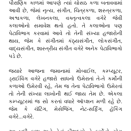
પૌરાણિક કાળમાં આપણે ત્યાં ચોસઠ કળા બતાવવામાં
આવી છે, જેમાં નૃત્ય, સંગીત, ચિત્રકળા, શસ્ત્રકળા,
અશ્વકળા, લેખનકલા, વક્તૃત્વકલા વગેરે જેવી
કલાઓનો સમાવેશ થતો હતો. તે કલાઓના પણ
પેટાવિભાગ કરવામાં આવે તો તેની સંખ્યા હજારોની
થાય, જેમ કે સંગીતમાં કંઠ્યસંગીત, લોકસંગીત,
વાદ્યસંગીત, શાસ્ત્રીય સંગીત વગેરે અનેક પેટાવિભાગો
પડે છે.
જ્યારે આજના જમાનામાં મોબાઈલ, કમ્પ્યૂટર,
ડ્રાઈવિંગ વગેરે હજારો સાધનો ઉમેરાતાં તે-તે કર્મોની
કળાઓ ઉમેરવી રહે, તેમ જ તેના પેટાવિભાગો ઉમેરતાં
તો તેની સંખ્યા લાખોની થઈ જાય તેમ છે. એકલા
કમ્પ્યૂટરમાં જ સો કરતાં વધારે ઑપ્શન મળી રહે છે.
જેમ કે ચૅટિંગ, મેસેજિંગ, નેટ-સર્ફિંગ, હૅકિંગ
વગેરે...વગેરે.