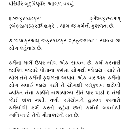
ધીરેધીરે બુદ્ધિપૂર્વક આગળ વધવું.
૬.‘સ્ર્ક્રશ્વટક્રઃ ઙ્ગેંૠક્રષ્ટગળ્
ઙ્ગેંક્રહ્મઽક્રૐૠક્રૅ’ : યોગ જ કર્મની કુશળતા છે.
૭.‘ગૠક્રઅધ્ સ્ર્ક્રશ્વટક્ર શ્રહૃસ્ર્ભશ્વ’ : સમત્વ જ
યોગ કહેવાય છે.
કર્મના માર્ગ ઉપર યોગ એક સાધના છે. કર્મ કરનારી
વ્યક્તિ જ્યારે પોતાના કર્મમાં યોગથી જોડાય ત્યારે તે
યોગ તેને કર્મની કુશળતા અપાવે. એક વાર એક કર્મનો
યોગ સધાઈ જાય પછી તે યોગથી કર્મકુશળ થયેલી
વ્યક્તિ તેના કાર્યને યથાયોગ્ય રીતે પાર પાડી દે તેમાં
કોઈ શંકા નથી. વળી કર્મયોગને હાંસલ કરનારો
કર્મયોગી કર્મ કરતો રહેવા છતાં કર્મનાં બંધનોથી
અલિપ્ત છે તેવો ગીતાકારનો મત છે.