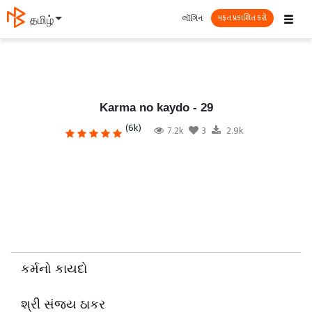
☰
લૉગિન
தமிழ்
મફત પ્રકાશિત કરો
Karma no kaydo - 29
(6k)
7.2k
3
2.9k
કર્મનો કાયદો
શ્રી સંજય ઠાકર