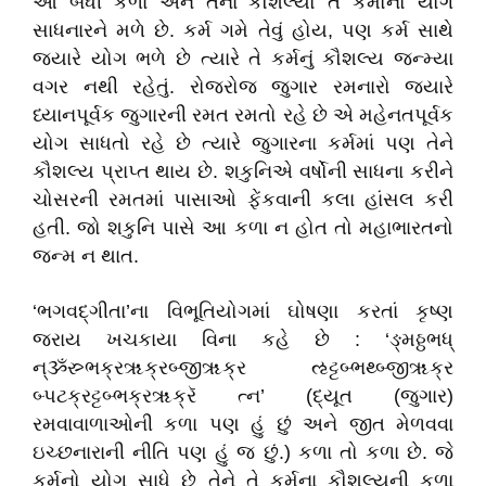
આ બધી કળા અને તેનાં કૌશલ્યો તે કર્મોનો યોગ
સાધનારને મળે છે. કર્મ ગમે તેવું હોય, પણ કર્મ સાથે
જ્યારે યોગ ભળે છે ત્યારે તે કર્મનું કૌશલ્ય જન્મ્યા
વગર નથી રહેતું. રોજરોજ જુગાર રમનારો જ્યારે
ધ્યાનપૂર્વક જુગારની રમત રમતો રહે છે એ મહેનતપૂર્વક
યોગ સાધતો રહે છે ત્યારે જુગારના કર્મમાં પણ તેને
કૌશલ્ય પ્રાપ્ત થાય છે. શકુનિએ વર્ષોની સાધના કરીને
ચોસરની રમતમાં પાસાઓ ફેંકવાની કલા હાંસલ કરી
હતી. જો શકુનિ પાસે આ કળા ન હોત તો મહાભારતનો
જન્મ ન થાત.
‘ભગવદ્‌ગીતા’ના વિભૂતિયોગમાં ઘોષણા કરતાં કૃષ્ણ
જરાય ખચકાયા વિના કહે છે : ‘ઙ્મઠ્ઠભધ્
ન્ૐસ્ર્ભક્રૠક્રબ્જીૠક્ર ઌટ્ટબ્ભથ્બ્જીૠક્ર
બ્પટક્રટ્ટબ્ભક્રૠક્રૅ ત્ન’ (દ્યૂત (જુગાર)
રમવાવાળાઓની કળા પણ હું છું અને જીત મેળવવા
ઇચ્છનારાની નીતિ પણ હું જ છું.) કળા તો કળા છે. જે
કર્મનો યોગ સાધે છે તેને તે કર્મના કૌશલ્યની કળા