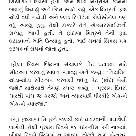
શિયાળાના દિવસો હતા. અમે થોડા મિત્રોએ જિમમાં
જવાનું વિચાર્યું અને જિમ સ્ટાર્ટ કર્યું. એક મિત્રની ફાંદ
થોડી વધી ગયેલી અને બ્લડ રિપૉર્ટમાં કોલેસ્ટેરૉલ પણ
વધુ આવ્યું હતું, તેથી ડૉક્ટરે તેને એક્સરસાઈઝની
સલાહ આપી હતી. તે ફાંદાળા મિત્રને તેની ફાંદ
ઘટાડવાનો અતિ ઉત્સાહ હતો. ભાઈ મનમાં સિક્સ પૅક
સ્ટમકનાં સપનાં જોતા હતા.
પહેલા દિવસ જિમના સંચાલકે પેટ ઘટાડવા માટે
સીટઅપ કરવાનું સાધન બતાવ્યું અને કહ્યું : “નિયમિત
થોડા-થોડા સીટઅપ કરવાથી વધેલું પેટ (ફાંદ) બેસી
જશે.” સાથેસાથે તેમણે સ્પષ્ટ કહ્યું : “પ્રથમ દિવસે
ચારથી પાંચ જ કરજો અને ત્યારપછી ધીરેધીરે એક-બે
એક-બે વધારજો.”
પરંતુ ફાંદવાળા મિત્રને જલદી ફાંદ ઘટાડવાની તાલાવેલી
લાગેલી, તેથી પ્રથમ દિવસે જ પંદર-વીસ કરી નાખ્યાં.
બીજા દિવસે જિમમાં ન આવ્યા એટલે અમે બે-ત્રણ