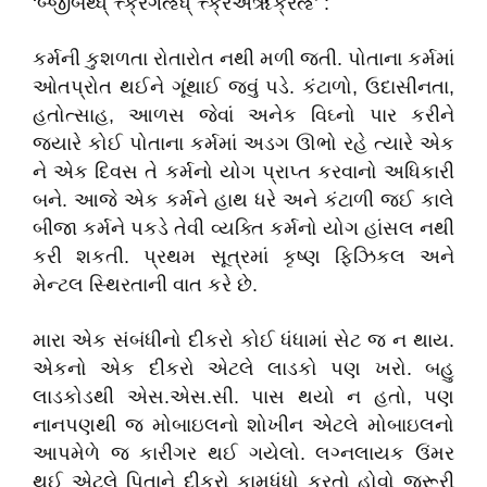
‘બ્જીબથ્ધ્ ત્ત્ક્રગઌધ્ ત્ત્ક્રઅૠક્રઌૅ’ :
કર્મની કુશળતા રોતારોત નથી મળી જતી. પોતાના કર્મમાં
ઓતપ્રોત થઈને ગૂંથાઈ જવું પડે. કંટાળો, ઉદાસીનતા,
હતોત્સાહ, આળસ જેવાં અનેક વિઘ્નો પાર કરીને
જ્યારે કોઈ પોતાના કર્મમાં અડગ ઊભો રહે ત્યારે એક
ને એક દિવસ તે કર્મનો યોગ પ્રાપ્ત કરવાનો અધિકારી
બને. આજે એક કર્મને હાથ ધરે અને કંટાળી જઈ કાલે
બીજા કર્મને પકડે તેવી વ્યક્તિ કર્મનો યોગ હાંસલ નથી
કરી શકતી. પ્રથમ સૂત્રમાં કૃષ્ણ ફિઝિકલ અને
મેન્ટલ સ્થિરતાની વાત કરે છે.
મારા એક સંબંધીનો દીકરો કોઈ ધંધામાં સેટ જ ન થાય.
એકનો એક દીકરો એટલે લાડકો પણ ખરો. બહુ
લાડકોડથી એસ.એસ.સી. પાસ થયો ન હતો, પણ
નાનપણથી જ મોબાઇલનો શોખીન એટલે મોબાઇલનો
આપમેળે જ કારીગર થઈ ગયેલો. લગ્નલાયક ઉંમર
થઈ એટલે પિતાને દીકરો કામધંધો કરતો હોવો જરૂરી