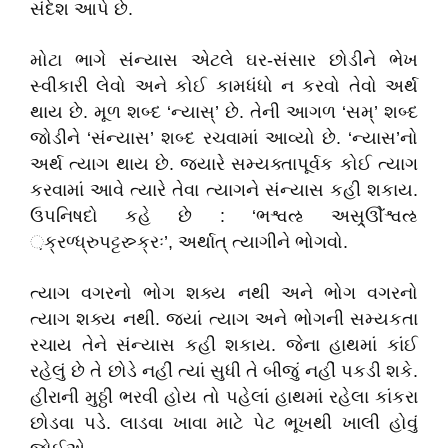
સંદેશ આપે છે.
મોટા ભાગે સંન્યાસ એટલે ઘર-સંસાર છોડીને ભેખ
સ્વીકારી લેવો અને કોઈ કામધંધો ન કરવો તેવો અર્થ
થાય છે. મૂળ શબ્દ ‘ન્યાસ્‌’ છે. તેની આગળ ‘સમ્‌’ શબ્દ
જોડીને ‘સંન્યાસ’ શબ્દ રચવામાં આવ્યો છે. ‘ન્યાસ’નો
અર્થ ત્યાગ થાય છે. જ્યારે સમ્યક્તાપૂર્વક કોઈ ત્યાગ
કરવામાં આવે ત્યારે તેવા ત્યાગને સંન્યાસ કહી શકાય.
ઉપનિષદો કહે છે : ‘ભશ્વઌ અસ્ર્ઊેંશ્વઌ
઼ક્રળ્ધ્રુપટ્ટસ્ર્ક્રઃ’, અર્થાત્‌ ત્યાગીને ભોગવો.
ત્યાગ વગરનો ભોગ શક્ય નથી અને ભોગ વગરનો
ત્યાગ શક્ય નથી. જ્યાં ત્યાગ અને ભોગની સમ્યકતા
રચાય તેને સંન્યાસ કહી શકાય. જેના હાથમાં કાંઈ
રહેલું છે તે છોડે નહીં ત્યાં સુધી તે બીજું નહીં પકડી શકે.
હીરાની મુઠ્ઠી ભરવી હોય તો પહેલાં હાથમાં રહેલા કાંકરા
છોડવા પડે. લાડવા ખાવા માટે પેટ ભૂખથી ખાલી હોવું