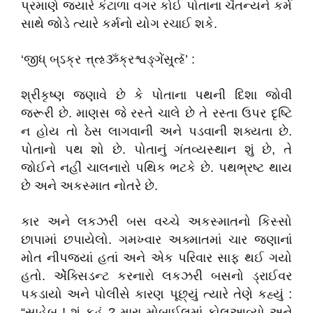
પ્રમાણે જ્યારે કંટાળા વગર કોઈ પોતાના ચૈતન્યને કર્મ
સાથે જોડે ત્યારે કર્મનો યોગ રચાઈ શકે.
‘જીધ્ બ્ઽક્ર ત્ત્ઌૐક્રશ્વઙ્ગેંસ્ર્ઌૅ’ :
શ્રીકૃષ્ણ જણાવે છે કે પોતાના પથની દિશા જોવી
જરૂરી છે. માણસ જે રસ્તે ચાલે છે તે રસ્તા ઉપર દૃષ્ટિ
ન હોય તો ઠેસ લાગવાની અને પડવાની શક્યતા છે.
પોતાનો પથ શો છે. પોતાનું ગંતવ્યસ્થાન શું છે, તે
જોઈને નહીં ચાલનારો પથિક ભટકે છે. પથભ્રષ્ટ થાય
છે અને અકસ્માત નોતરે છે.
કાર અને લકઝરી બસ વચ્ચે અકસ્માતનો કિસ્સો
છાપામાં છપાયેલો. ગમખ્વાર અક્માતમાં ચાર જણાનાં
મોત નીપજ્યાં હતાં અને એક પરિવાર સાફ થઈ ગયો
હતો. એૅક્સિડન્ટ કરનારો લકઝરી બસનો ડ્રાઈવર
પકડાયો અને પોલીસે કારણ પૂછ્યું ત્યારે તેણે કહ્યું :
“સાહેબ ! શું કહું ? મારા મોબાઈલમાં કોલઆવ્યો અને