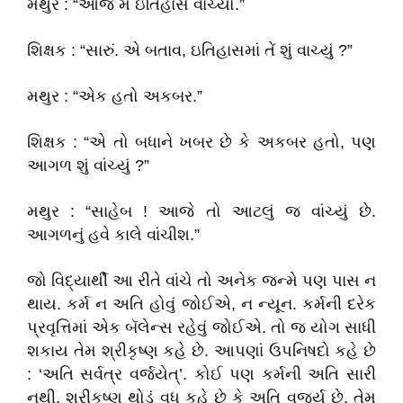
મથુર : “આજે મેં ઇતિહાસ વાંચ્યો.”
શિક્ષક : “સારું. એ બતાવ, ઇતિહાસમાં તેં શું વાચ્યું ?”
મથુર : “એક હતો અકબર.”
શિક્ષક : “એ તો બધાને ખબર છે કે અકબર હતો, પણ
આગળ શું વાંચ્યું ?”
મથુર : “સાહેબ ! આજે તો આટલું જ વાંચ્યું છે.
આગળનું હવે કાલે વાંચીશ.”
જો વિદ્યાર્થી આ રીતે વાંચે તો અનેક જન્મે પણ પાસ ન
થાય. કર્મ ન અતિ હોવું જોઈએ, ન ન્યૂન. કર્મની દરેક
પ્રવૃત્તિમાં એક બૅલેન્સ રહેવું જોઈએ. તો જ યોગ સાધી
શકાય તેમ શ્રીકૃષ્ણ કહે છે. આપણાં ઉપનિષદો કહે છે
: ‘અતિ સર્વત્ર વર્જયેત્‌’. કોઈ પણ કર્મની અતિ સારી
નથી. શ્રીકૃષ્ણ થોડું વધુ કહે છે કે અતિ વર્જ્ય છે, તેમ