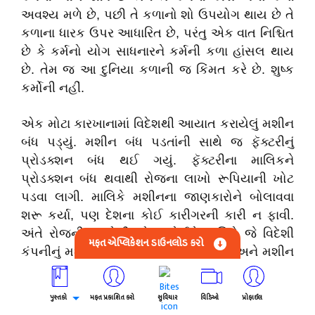
અવશ્ય મળે છે, પછી તે કળાનો શો ઉપયોગ થાય છે તે
કળાના ધારક ઉપર આધારિત છે, પરંતુ એક વાત નિશ્ચિત
છે કે કર્મનો યોગ સાધનારને કર્મની કળા હાંસલ થાય
છે. તેમ જ આ દુનિયા કળાની જ કિંમત કરે છે. શુષ્ક
કર્મોની નહીં.
એક મોટા કારખાનામાં વિદેશથી આયાત કરાયેલું મશીન
બંધ પડ્યું. મશીન બંધ પડતાંની સાથે જ ફૅક્ટરીનું
પ્રોડક્શન બંધ થઈ ગયું. ફૅક્ટરીના માલિકને
પ્રોડક્શન બંધ થવાથી રોજના લાખો રૂપિયાની ખોટ
પડવા લાગી. માલિકે મશીનના જાણકારોને બોલાવવા
શરૂ કર્યા, પણ દેશના કોઈ કારીગરની કારી ન ફાવી.
અંતે રોજની લાખોની ખોટ જોઈને માલિકે જે વિદેશી
મફત એપ્લિકેશન ડાઉનલોડ કરો
કંપનીનું મશીન હતું તેને જ ફોન લગાડ્યો અને મશીન
રિપેર કરી આપવા કહ્યું.
પુસ્તકો
મફત પ્રકાશિત કરો
સુવિચાર
વિડિઓ
પ્રોફાઈલ
વિદેશી કંપનીએ કહ્યું : “અમારો કારીગર આવે અને