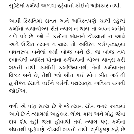
સૃષ્ટિમાં કર્મથી અળગા રહેવાનો કોઈને અધિકાર નથી.
આવી સ્થિતિમાં સતત અને અવિરતપણે ચાલી રહેલાં
કર્મોનો યથાયોગ્ય રીતે ત્યાગ ન થાય તો બંધન બનીને
ગળે પડે છે. જો તે કર્મોનાં બંધનને છોડવામાં ન આવે
અને ઉચિત ત્યાગ ન થાય તો અવિરત કર્મપ્રવાહમાં
બંધનરૂપ બનેલાં કર્મો બોજ બને છે, જે બોજ તળે
દબાયેલી વ્યક્તિ પોતાના કર્મપથની યોગ્ય યાત્રા કરી
શકતી નથી. કર્મોની કબજિયાતથી તેની કર્મયાત્રા
વિકટ બને છે, તેથી ‘જો બીત ગઈ સોત બીત ગઈ’ની
હકીકત ધ્યાને લઈને કર્મની પથયાત્રા અવિરત રાખવી
જોઈએ.
વળી એ પણ સત્ય છે કે જે ત્યાગ યોગ વગર કરવામાં
આવે છે તે ત્યાગમાં અહંકાર, લોભ, કામ અને મોહ જેવા
દોષ શેષ રહી જતા હોવાથી તેવો ત્યાગ પણ કર્મના
બંધનથી પૂર્ણપણે છોડાવી શકતો નથી. શ્રીકૃષ્ણ કહે છે