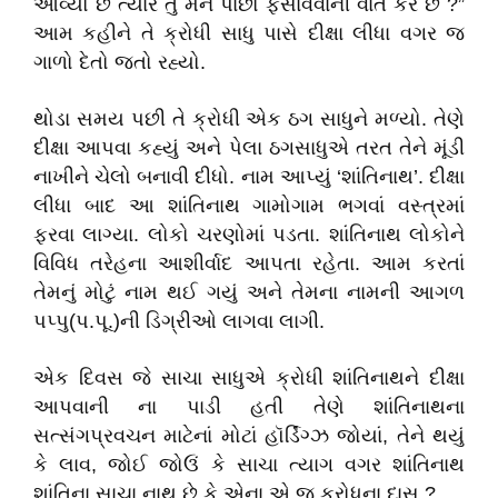
આવ્યો છે ત્યારે તું મને પાછો ફસાવવાની વાત કરે છે ?”
આમ કહીને તે ક્રોધી સાધુ પાસે દીક્ષા લીધા વગર જ
ગાળો દેતો જતો રહ્યો.
થોડા સમય પછી તે ક્રોધી એક ઠગ સાધુને મળ્યો. તેણે
દીક્ષા આપવા કહ્યું અને પેલા ઠગસાધુએ તરત તેને મૂંડી
નાખીને ચેલો બનાવી દીધો. નામ આપ્યું ‘શાંતિનાથ’. દીક્ષા
લીધા બાદ આ શાંતિનાથ ગામોગામ ભગવાં વસ્ત્રમાં
ફરવા લાગ્યા. લોકો ચરણોમાં પડતા. શાંતિનાથ લોકોને
વિવિધ તરેહના આશીર્વાદ આપતા રહેતા. આમ કરતાં
તેમનું મોટું નામ થઈ ગયું અને તેમના નામની આગળ
પપ્પુ(પ.પૂ.)ની ડિગ્રીઓ લાગવા લાગી.
એક દિવસ જે સાચા સાધુએ ક્રોધી શાંતિનાથને દીક્ષા
આપવાની ના પાડી હતી તેણે શાંતિનાથના
સત્સંગપ્રવચન માટેનાં મોટાં હૉર્ડિંગ્ઝ જોયાં, તેને થયું
કે લાવ, જોઈ જોઉં કે સાચા ત્યાગ વગર શાંતિનાથ
શાંતિના સાચા નાથ છે કે એના એ જ ક્રોધના દાસ ?