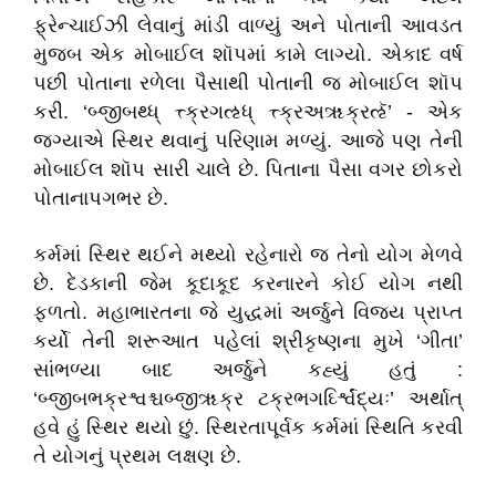
ફ્રેન્ચાઈઝી લેવાનું માંડી વાળ્યું અને પોતાની આવડત
મુજબ એક મોબાઈલ શૉપમાં કામે લાગ્યો. એકાદ વર્ષ
પછી પોતાના રળેલા પૈસાથી પોતાની જ મોબાઈલ શૉપ
કરી. ‘બ્જીબથ્ધ્ ત્ત્ક્રગઌધ્ ત્ત્ક્રઅૠક્રઌૅ’ - એક
જગ્યાએ સ્થિર થવાનું પરિણામ મળ્યું. આજે પણ તેની
મોબાઈલ શૉપ સારી ચાલે છે. પિતાના પૈસા વગર છોકરો
પોતાનાપગભર છે.
કર્મમાં સ્થિર થઈને મથ્યો રહેનારો જ તેનો યોગ મેળવે
છે. દેડકાની જેમ કૂદાકૂદ કરનારને કોઈ યોગ નથી
ફળતો. મહાભારતના જે યુદ્ધમાં અર્જુને વિજય પ્રાપ્ત
કર્યો તેની શરૂઆત પહેલાં શ્રીકૃષ્ણના મુખે ‘ગીતા’
સાંભળ્યા બાદ અર્જુને કહ્યું હતું :
‘બ્જીબભક્રશ્વશ્ચબ્જીૠક્ર ટક્રભગર્ઘ્શ્વિંદ્યઃ’ અર્થાત્‌
હવે હું સ્થિર થયો છું. સ્થિરતાપૂર્વક કર્મમાં સ્થિતિ કરવી
તે યોગનું પ્રથમ લક્ષણ છે.