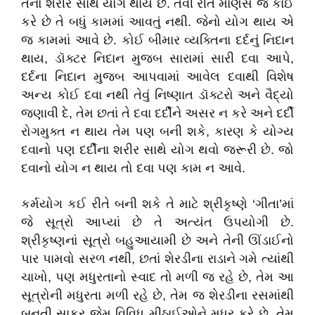
તેનો શરીર સાથે યોગ થાય છે. તેવી રીતે માણસ જે કાંઈ
કરે છે તે બધું કામમાં આવતું નથી. જેનો યોગ થાય એ
જ કામમાં આવે છે. કોઈ બીમાર વ્યક્તિના દર્દનું નિદાન
થાય, ડૉક્ટર નિદાન મુજબ સારામાં સારી દવા આપે,
દર્દના નિદાન મુજબ આપવામાં આવેલ દવાથી વિશેષ
અન્ય કોઈ દવા નથી તેવું નિષ્ણાત ડૉક્ટરો અને વૈદ્યો
જણાવી દે, તેમ છતાં તે દવા દર્દીને અસર ન કરે અને દર્દી
રોગમુક્ત ન થાય તેમ પણ બની શકે, કારણ કે યોગ્ય
દવાનો પણ દર્દીના શરીર સાથે યોગ થવો જરૂરી છે. જો
દવાનો યોગ ન થાય તો દવા પણ કામ ન આવે.
કર્મયોગ કઈ રીતે બની શકે તે માટે શ્રીકૃષ્ણે ‘ગીતા’માં
જે સૂત્રો આપ્યાં છે તે અત્યંત ઉપયોગી છે.
શ્રીકૃષ્ણનાં સૂત્રો બહુઆયામી છે અને તેની ઊંડાઈનો
પાર પામવો સરળ નથી, છતાં શેરડીના રાડાને ગમે ત્યાંથી
ચાખો, પણ મધુરતાનો સ્વાદ તો મળી જ રહે છે, તેમ આ
સૂત્રોની મધુરતા મળી રહે છે, તેમ જ શેરડીના રસમાંથી
બનતી સાકર જેમ વિવિધ મીઠાઈઓને મધુર કરે છે, તેમ