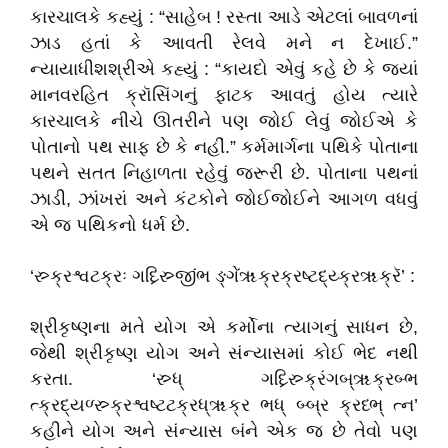
કારચાલકે કહ્યું : “સાહેબ ! રસ્તા આડે એટલાં બાવળનાં
ઝાડ હતાં કે આવતી રેલવે મને ન દેખાઈ.”
ન્યાયાધીશશ્રીએ કહ્યું : “કાયદો એવું કહે છે કે જ્યાં
માનવરહિત ક્રૉસિંગનું ફાટક આવતું હોય ત્યારે
કારચાલકે નીચે ઊતરીને પણ જોઈ લેવું જોઈએ કે
પોતાનો પથ સાફ છે કે નહીં.” કર્મમાર્ગના પથિકે પોતાના
પથને સતત નિહાળતા રહેવું જરૂરી છે. પોતાના પથનાં
ઝાડી, ઝાંખરાં અને કંટકોને જોઈજોઈને આગળ વધવું
એ જ પથિકનો ધર્મ છે.
‘સ્ર્ક્રશ્વટક્રઃ ગધ્ર્સ્ર્જીિંભ ઙ્ગેંૠક્રક્રષ્ટદ્ય્ક્રૠક્રૅ’ :
શ્રીકૃષ્ણના મતે યોગ એ કર્મોના ત્યાગનું સાધન છે,
જેથી શ્રીકૃષ્ણ યોગ અને સંન્યાસમાં કોઈ ભેદ નથી
કરતા. ‘સ્ર્ધ્ ગધ્ર્સ્ર્ક્રિંગબ્ૠક્રબ્ભ
ત્ક્રદ્યળ્સ્ર્ક્રશ્વષ્ટટક્રધ્ૠક્ર ભધ્ બ્બ્ર ક્રધ્ભ્ ત્ન’
કહીને યોગ અને સંન્યાસ બંને એક જ છે તેવો પણ