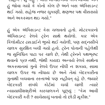
હું જોવા ગયો કે કોનો કોલ છે અને બસ ઍક્સિડન્ટ
થઈ ગયો. સહેજ નજર ચુકાણી, ક્ષણભર પથ વીસરાયો
અને અકસ્માત થઇ ગયો.”
હું એક ઍક્સિડન્ટ કેસ ચલાવતો હતો. મોટરકારનો
ઍક્સિડન્ટ રેલવે ટ્રેન સાથે થયેલો. કાર એક
કિલોમીટર ઢસડાઈને ભુક્કો થઈ ગયેલી, પણ સદ્‌નસીબે
ચાલક સુરક્ષિત બચી ગયો હતો. ટ્રેન પોતાની પહેલેથી
જ સુનિશ્ચિત પાટા પર ચાલે છે, તેથી ટ્રેનને પથભ્રષ્ટ
થવાનો પ્રશ્ન નથી, જેથી કાયદા અન્વયે રેલવે સાથેના
અકસ્માતમાં ગુનો રેલવે ઉપર નોંધી ન શકાય, સામા
ચાલક ઉપર જ નોંધાય છે અને તેમાં બેદરકારીના
ગુનાથી બચવાના રસ્તાઓ પણ નહીંવત્‌ રહે છે. જ્યારે
બેદરકારી સંબંધે કોર્ટમાં ચર્ચા ચાલી ત્યારે
ન્યાયાધીશશ્રીએ કારચાલકને પૂછ્યું : “કેમ આવી
બેદરકારી કરી ? સાચેસાચું બતાવો તો છોડી મૂકીશ.”