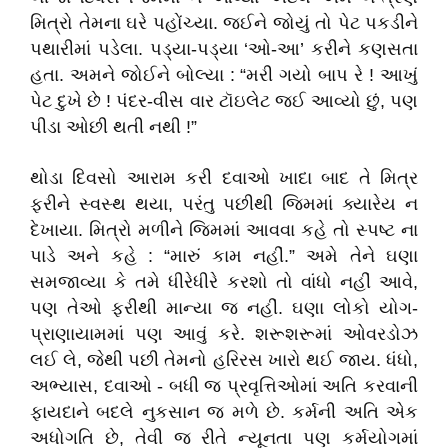
મિત્રો તેમના ઘરે પહોંચ્યા. જઈને જોયું તો પેટ પકડીને
પથારીમાં પડેલા. પડ્યા-પડ્યા ‘ઓ-આ’ કરીને કણસતા
હતા. અમને જોઈને બોલ્યા : “મરી ગયો બાપ રે ! આખું
પેટ દુખે છે ! પંદર-વીસ વાર ટૉઇલેટ જઈ આવ્યો છું, પણ
પીડા ઓછી થતી નથી !”
થોડા દિવસો આરામ કરી દવાઓ ખાદા બાદ તે મિત્ર
ફરીને સ્વસ્થ થયા, પરંતુ પછીથી જિમમાં ક્યારેય ન
દેખાયા. મિત્રો મળીને જિમમાં આવવા કહે તો સ્પષ્ટ ના
પાડે અને કહે : “મારું કામ નહીં.” અમે તેને ઘણા
સમજાવ્યા કે તમે ધીરેધીરે કરશો તો વાંધો નહીં આવે,
પણ તેઓ ફરીથી માન્યા જ નહીં. ઘણા લોકો યોગ-
પ્રાણાયામમાં પણ આવું કરે. શરૂશરૂમાં ઓવરડોઝ
લઈ લે, જેથી પછી તેમનો હરિરસ ખારો થઈ જાય. ધંધો,
અભ્યાસ, દવાઓ - બધી જ પ્રવૃત્તિઓમાં અતિ કરવાની
ફાયદાને બદલે નુકસાન જ મળે છે. કર્મની અતિ એક
અધોગતિ છે, તેવી જ રીતે ન્યૂનતા પણ કર્મયોગમાં