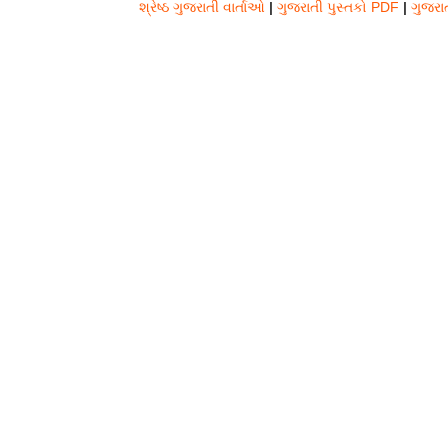
શ્રેષ્ઠ ગુજરાતી વાર્તાઓ
|
ગુજરાતી પુસ્તકો PDF
|
ગુજરા