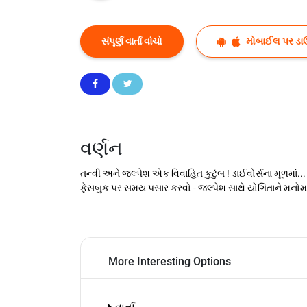
સંપૂર્ણ વાર્તા વાંચો
મોબાઈલ પર ડા
વર્ણન
તન્વી અને જલ્પેશ એક વિવાહિત કુટુંબ ! ડાઈવોર્સના મૂળમાં.
ફેસબુક પર સમય પસાર કરવો - જલ્પેશ સાથે યોગિતાને મનોમન પ્
More Interesting Options