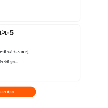
ાગ-5
્વી પાસે કંઇક માંગવું
િ કેવી હશે...
s on App