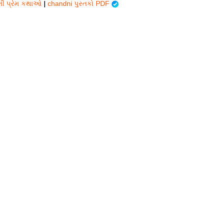
તી પ્રેમ કથાઓ
|
chandni પુસ્તકો PDF