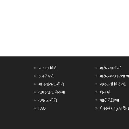
અમારા વિશે
શ્રેષ્ઠ વાર્તાઓ
સંપર્ક કરો
શ્રેષ્ઠ નવલકથા
ગોપનીયતા નીતિ
ગુજરાતી વિડિઓ
વાપરવાના નિયમો
લેખકો
વળતર નીતિ
શોર્ટ વિડિઓ
FAQ
પેપરબેક પ્રકાશિત