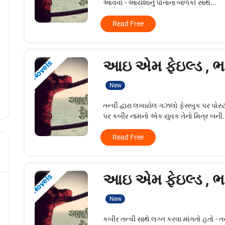
આવવો - આયેશાનું પોતાના બાળકો સાથે...
Read Free
આઇ એમ ફેઇલ્ડ , ભ
Novels
New
તન્વી દ્વારા લખાયેલ ગઝલો ફેસબુક પર પોસ
પર કબીર નામનો એક યુવક તેનો મિત્ર બની.
Read Free
આઇ એમ ફેઇલ્ડ , ભ
Novels
New
કબીર તન્વી સાથે લગ્ન કરવા માંગતો હતો - તન