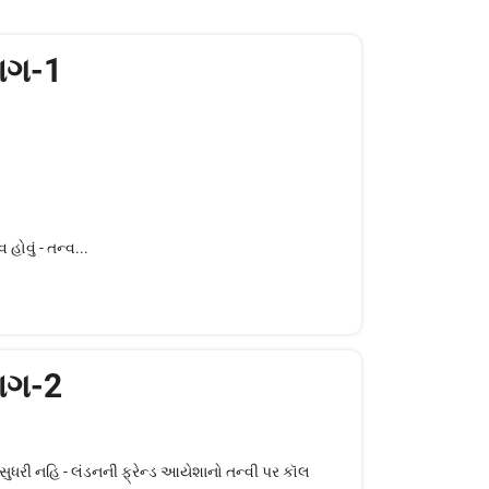
ાગ-1
હોવું - તન્વ...
ાગ-2
સુધરી નહિ - લંડનની ફ્રેન્ડ આયેશાનો તન્વી પર કૉલ