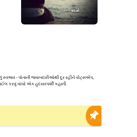
ડાળું સ્વભાવ - પોતાની જવાબદારીઓથી દૂર રહીને વોટ્સએપ,
ાઈલ કરવું વાંચો એક હૃદયસ્પર્શી કહાની.