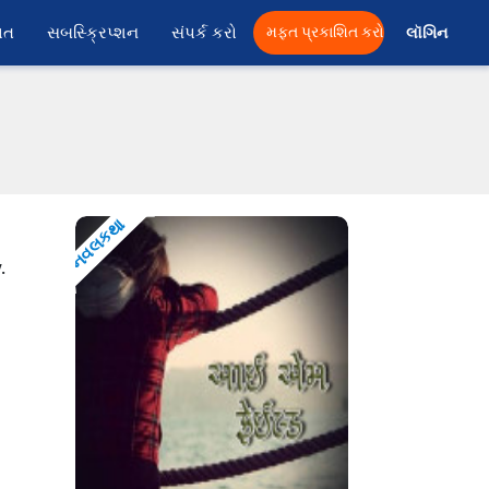
ાત
સબસ્ક્રિપ્શન
સંપર્ક કરો
મફત પ્રકાશિત કરો
લૉગિન 
નવલકથા
.