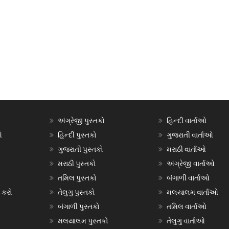
અંગ્રેજી પુસ્તકો
હિન્દી વાર્તાઓ
ઓ
હિન્દી પુસ્તકો
ગુજરાતી વાર્તાઓ
ગુજરાતી પુસ્તકો
મરાઠી વાર્તાઓ
મરાઠી પુસ્તકો
અંગ્રેજી વાર્તાઓ
તમિલ પુસ્તકો
બંગાળી વાર્તાઓ
 કરો
તેલુગુ પુસ્તકો
મલયાલમ વાર્તાઓ
બંગાળી પુસ્તકો
તમિલ વાર્તાઓ
મલયાલમ પુસ્તકો
તેલુગુ વાર્તાઓ