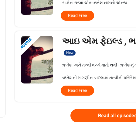
સામેનાં ઘરમાં એક ઋતેશ નામનો એન્જ...
Read Free
આઇ એમ ફેઇલ્ડ , ભ
Novels
New
ઋતેશ અને તન્વી વચ્ચે વાતો થવી - ઋતેશનું તન
ઋતેશની માંગણીના બદલામાં તન્વીની પરિસ્થિત
Read Free
Read all episode