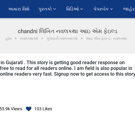
અમારા વિશે
પુસ્તકો 
વિડિઓ 
પેપરબેક 
જાહેર
chandni લિખિત નવલકથા આઇ એમ ફેઇલ્ડ
હોમ
નવલકથાઓ
ગુજરાતી નવલકથાઓ
આઇ એમ ફેઇલ્ડ - નવલકથા
 in Gujarati . This story is getting good reader response on
ee to read for all readers online. I am field is also popular in
 online readers very fast. Signup now to get access to this story
53.9k
Views
103
Likes