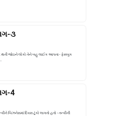
ાગ-૩
્ટ થતી જોઇને લોકો તેને બહુ લાઈક આપતા - ફેસબુક
..
ાગ-4
્વીને બિઝનેસમાં દિવસ ટૂંકો લાગતો હતો - તન્વીની