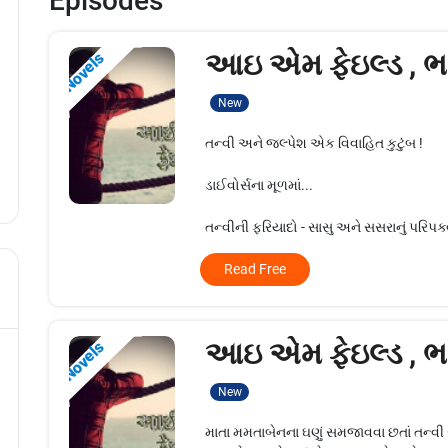
Episodes
આઇ એમ ફેઇલ્ડ , ભ
Novels
New
તન્વી અને જલ્પેશ એક વિવાહિત કુટુંબ !
ડાઈવોર્સના મૂળમાં...
તન્વીની ફરિયાદો - સાસુ અને સસરાનું પરિપક્વ 
Read Free
આઇ એમ ફેઇલ્ડ , ભ
Novels
New
માતા મમતાબેનના ઘણું સમજાવવા છતાં તન્વી 