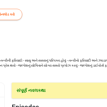
ઉનલોડ કરો
.. તન્વીની ફરિયાદો - સાસુ અને સસરાનું પરિપક્વ હોવું - તન્વીનો ફરિયાદી અને ઝઘ
રેમ થવો - જલ્પેશનું યોગિતાને યોગ્ય સમયે પ્રપોઝ કરવું - જલ્પેશનું ડાઈવોર્સ ફ
સંપૂર્ણ નવલકથા