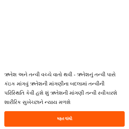
ઋતેશ અને તન્વી વચ્ચે વાતો થવી - ઋતેશનું તન્વી પાસે
કંઇક માંગવું ઋતેશની માંગણીના બદલામાં તન્વીની
પરિસ્થિતિ કેવી હશે શું ઋતેશની માંગણી તન્વી સ્વીકારશે
શારીરિક સુખેચ્છાને ન્યાય મળશે
મફત વાંચો