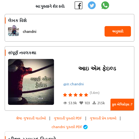
આ પુસ્તકને શેર કરો:
લેખક વિશે
અનુસરો
chandni
સંપૂર્ણ નવલકથા
આઇ એમ ફેઇલ્ડ
દ્વારા chandni
(1.4m)
53.9k
103
21.5k
કુલ એપિસોડ્સ : 7
શ્રેષ્ઠ ગુજરાતી વાર્તાઓ
|
ગુજરાતી પુસ્તકો PDF
|
ગુજરાતી પ્રેમ કથાઓ
|
chandni પુસ્તકો PDF