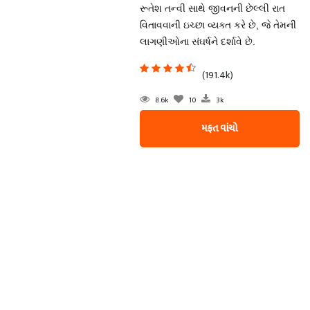
રૂતેશ તન્વી સાથે જીવનની છેલ્લી રાત
વિતાવવાની ઇચ્છા વ્યક્ત કરે છે, જે તેમની
લાગણીઓના સંઘર્ષને દર્શાવે છે.
(191.4k)
8.6k
10
3k
મફત વાંચો