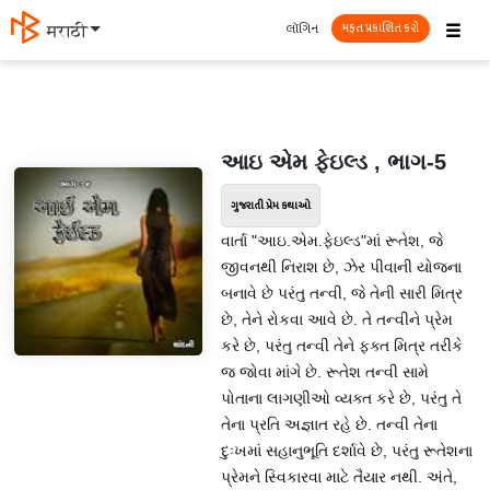
☰
લૉગિન
मराठी
મફત પ્રકાશિત કરો
આઇ એમ ફેઇલ્ડ , ભાગ-5
ગુજરાતી પ્રેમ કથાઓ
વાર્તા "આઇ.એમ.ફેઇલ્ડ"માં રૂતેશ, જે
જીવનથી નિરાશ છે, ઝેર પીવાની યોજના
બનાવે છે પરંતુ તન્વી, જે તેની સારી મિત્ર
છે, તેને રોકવા આવે છે. તે તન્વીને પ્રેમ
કરે છે, પરંતુ તન્વી તેને ફક્ત મિત્ર તરીકે
જ જોવા માંગે છે. રૂતેશ તન્વી સામે
પોતાના લાગણીઓ વ્યક્ત કરે છે, પરંતુ તે
તેના પ્રતિ અજ્ઞાત રહે છે. તન્વી તેના
દુઃખમાં સહાનુભૂતિ દર્શાવે છે, પરંતુ રૂતેશના
પ્રેમને સ્વિકારવા માટે તૈયાર નથી. અંતે,