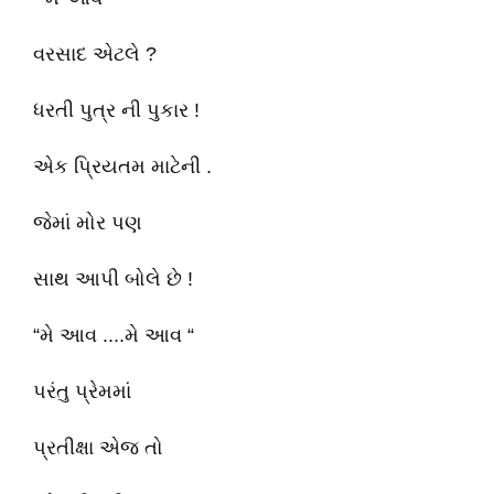
વરસાદ એટલે ?
ધરતી પુત્ર ની પુકાર !
એક પ્રિયતમ માટેની .
જેમાં મોર પણ
સાથ આપી બોલે છે !
“મે આવ ....મે આવ “
પરંતુ પ્રેમમાં
પ્રતીક્ષા એજ તો