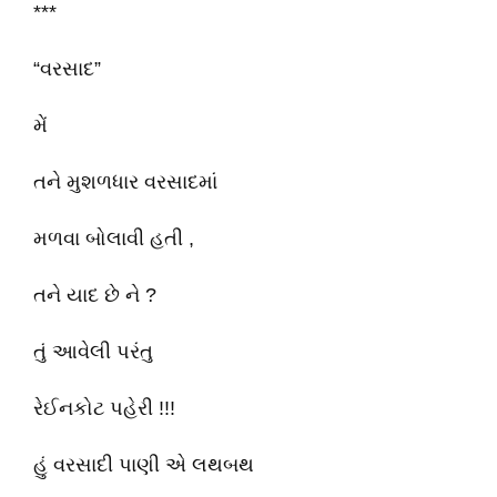
***
“વરસાદ”
મેં
તને મુશળધાર વરસાદમાં
મળવા બોલાવી હતી ,
તને યાદ છે ને ?
તું આવેલી પરંતુ
રેઈનકોટ પહેરી !!!
હું વરસાદી પાણી એ લથબથ