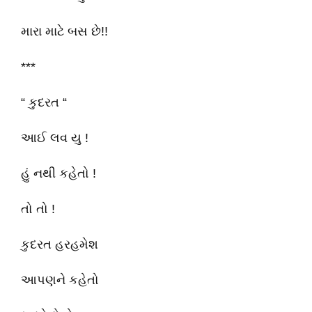
મારા માટે બસ છે!!
***
“ કુદરત “
આઈ લવ યુ !
હું નથી કહેતો !
તો તો !
કુદરત હરહમેશ
આપણને કહેતો