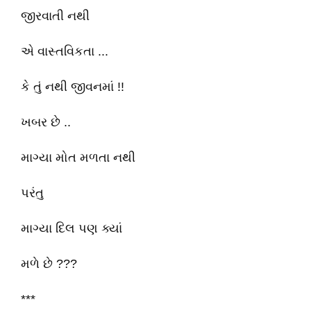
જીરવાતી નથી
એ વાસ્તવિકતા ...
કે તું નથી જીવનમાં !!
ખબર છે ..
માગ્યા મોત મળતા નથી
પરંતુ
માગ્યા દિલ પણ ક્યાં
મળે છે ???
***