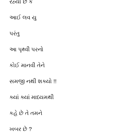
રહ્યો છે કે
આઈ લવ યુ
પરંતુ
આ પૃથ્વી પરનો
કોઈ માનવી તેને
સમજી નથી શક્યો !!
ક્યાં ક્યાં માધ્યમથી
કહે છે તે તમને
ખબર છે ?