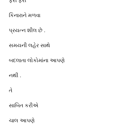
ફરી ફરી
કિનારાને મળવા
પ્રયત્ન શીલ છે .
સમયની લહેર સાથે
બદલાતા લોકોમાંના આપણે
નથી .
તે
સાબિત કરીએ
ચાલ આપણે