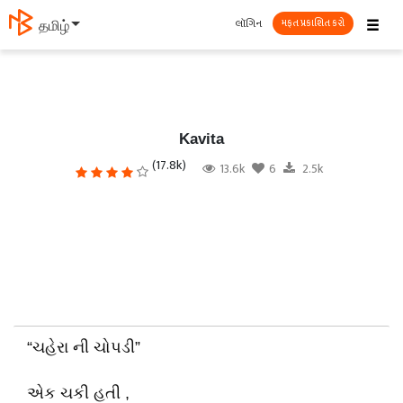
☰
લૉગિન
தமிழ்
મફત પ્રકાશિત કરો
Kavita
(17.8k)
13.6k
6
2.5k
“ચહેરા ની ચોપડી”
એક ચકી હતી ,