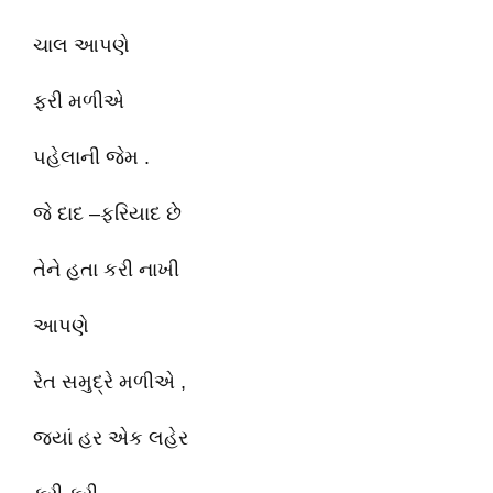
ચાલ આપણે
ફરી મળીએ
પહેલાની જેમ .
જે દાદ –ફરિયાદ છે
તેને હતા કરી નાખી
આપણે
રેત સમુદ્રે મળીએ ,
જ્યાં હર એક લહેર