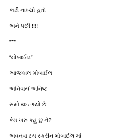
કાઢી નાખ્યો હતો
અને પછી !!!!
***
“મોબાઈલ”
આજકાલ મોબાઈલ
અનિવાર્ય અનિષ્ટ
સમો થઇ ગયો છે.
કેમ ખરું કહું છું ને?
અવનવા ટચ સ્ક્રીન મોબાઈલ માં