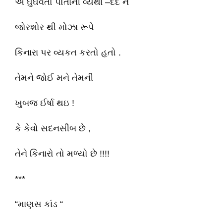
એ ઘુંઘવતો પોતાની વ્યથા –દર્દ ને
જોરશોર થી મોઝા રૂપે
કિનારા પર વ્યકત કરતો હતો .
તેમને જોઈ મને તેમની
ખુબજ ઈર્ષા થઇ !
કે કેવો સદનસીબ છે ,
તેને કિનારો તો મળ્યો છે !!!!
***
“માણસ કાંડ “