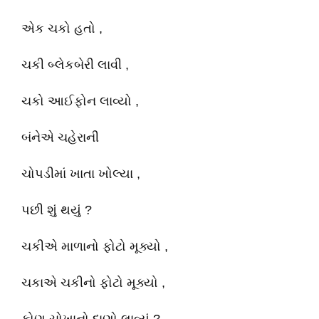
એક ચકો હતો ,
ચકી બ્લેકબેરી લાવી ,
ચકો આઈફોન લાવ્યો ,
બંનેએ ચહેરાની
ચોપડીમાં ખાતા ખોલ્યા ,
પછી શું થયું ?
ચકીએ માળાનો ફોટો મૂક્યો ,
ચકાએ ચકીનો ફોટો મૂક્યો ,