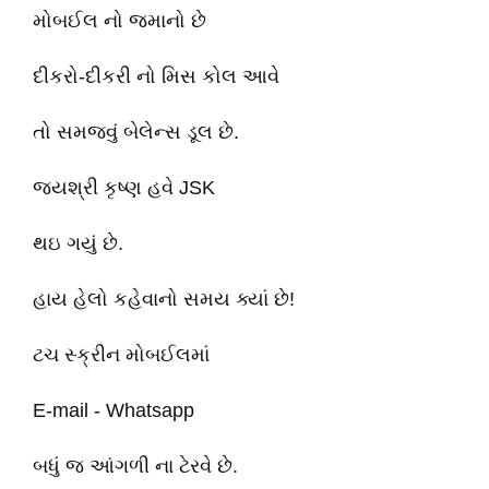
મોબઈલ નો જમાનો છે
દીકરો-દીકરી નો મિસ કોલ આવે
તો સમજવું બેલેન્સ ડૂલ છે.
જયશ્રી કૃષ્ણ હવે JSK
થઇ ગયું છે.
હાય હેલો કહેવાનો સમય ક્યાં છે!
ટચ સ્ક્રીન મોબઈલમાં
E-mail - Whatsapp
બધું જ આંગળી ના ટેરવે છે.