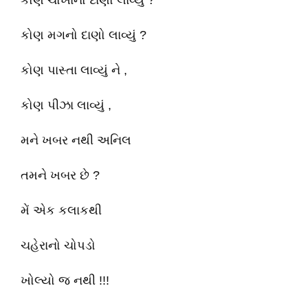
કોણ ચોખાનો દાણો લાવ્યું ?
કોણ મગનો દાણો લાવ્યું ?
કોણ પાસ્તા લાવ્યું ને ,
કોણ પીઝા લાવ્યું ,
મને ખબર નથી અનિલ
તમને ખબર છે ?
મેં એક કલાકથી
ચહેરાનો ચોપડો
ખોલ્યો જ નથી !!!