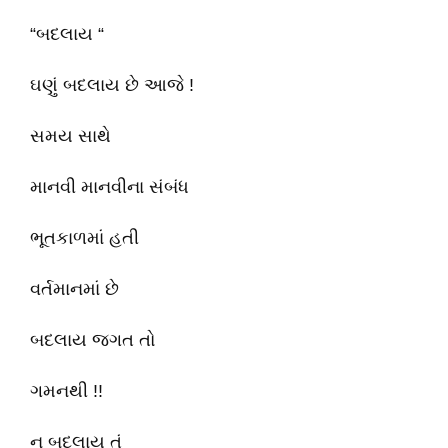
“બદલાય “
ઘણું બદલાય છે આજે !
સમય સાથે
માનવી માનવીના સંબંધ
ભૂતકાળમાં હતી
વર્તમાનમાં છે
બદલાય જગત તો
ગમનથી !!
ન બદલાય તું