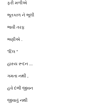
ફરી મળીએ
ભૂતકાળ ને ભૂલી
ભાવી તરફ
ભણીએ .
“દિલ “
હાસ્ય રૂદન ...
ગમતા નથી ,
હવે દંભી જીવન
જીવાતું નથી