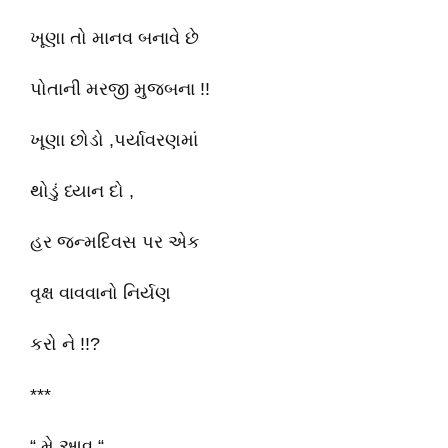
ખૂણા તો માનવ બનાવે છે
પોતાની મરજી મુજબના !!
ખૂણા છોડો ,પર્યાવરણમાં
થોડું ધ્યાન દો ,
હર જન્મદિવસ પર એક
વૃક્ષ વાવવાનો નિર્યણ
કરો ને !!?
***
“ મે આવ “