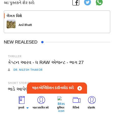
આ પુસ્તકને શેર કરો:
લેખક વિશે
અનુસરો
Anil Bhatt
NEW REALESED
THRILLER
કેપ્ટન આરવ - ધ RAW એજન્ટ - ભાગ 27
DR. NILESH THAKOR
SHORT STORIES
મફત એપ્લિકેશન ડાઉનલોડ કરો
ભાડે આપેલું સુખ - 2
ALOKA PATEL
પુસ્તકો
મફત પ્રકાશિત કરો
સુવિચાર
વિડિઓ
પ્રોફાઈલ
LETTER