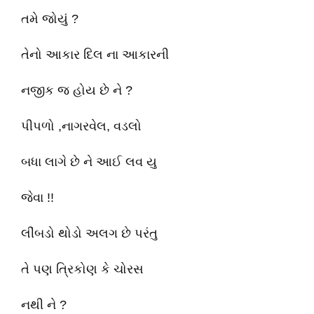
તમે જોયું ?
તેનો આકાર દિલ ના આકારની
નજીક જ હોય છે ને ?
પીપળો ,નાગરવેલ, વડલો
બધા લાગે છે ને આઈ લવ યુ
જેવા !!
લીંબડો થોડો અલગ છે પરંતુ
તે પણ ત્રિકોણ કે ચોરસ
નથી ને ?