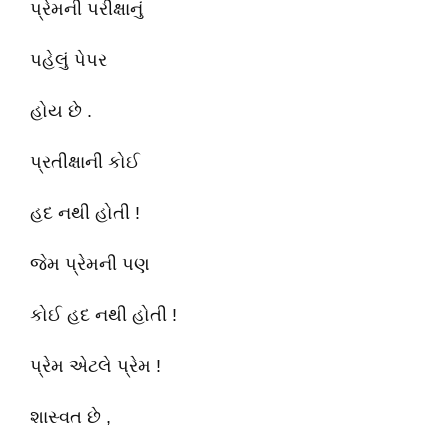
પ્રેમની પરીક્ષાનું
પહેલું પેપર
હોય છે .
પ્રતીક્ષાની કોઈ
હદ નથી હોતી !
જેમ પ્રેમની પણ
કોઈ હદ નથી હોતી !
પ્રેમ એટલે પ્રેમ !
શાસ્વત છે ,