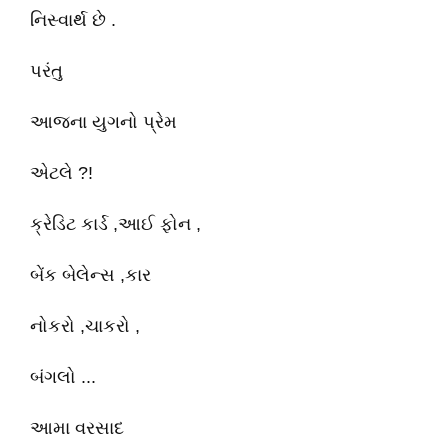
નિસ્વાર્થ છે .
પરંતુ
આજના યુગનો પ્રેમ
એટલે ?!
ક્રેડિટ કાર્ડ ,આઈ ફોન ,
બેંક બેલેન્સ ,કાર
નોકરો ,ચાકરો ,
બંગલો ...
આમા વરસાદ