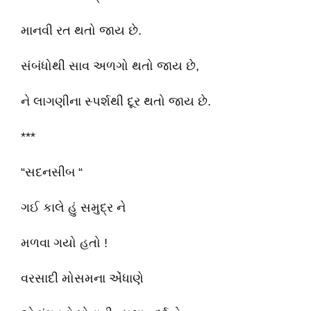
માનવી રત થતો જાય છે.
સંબંધોથી સાવ અળગો થતો જાય છે,
ને લાગણીના સ્પર્શથી દૂર થતો જાય છે.
***
“સદનસીબ “
ગઈ કાલે હું સમુદ્ર ને
મળવા ગયો હતો !
વરસાદી મોસમના એંધાણે