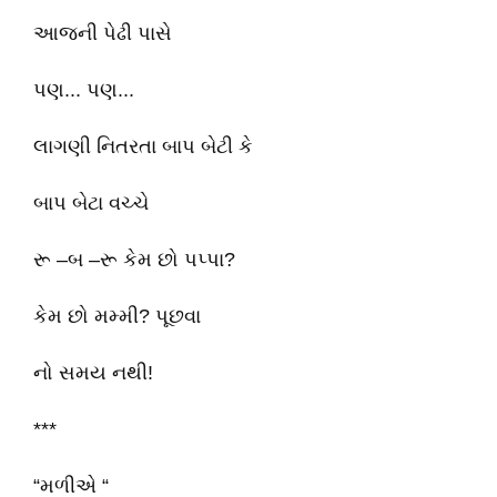
આજની પેઢી પાસે
પણ... પણ...
લાગણી નિતરતા બાપ બેટી કે
બાપ બેટા વચ્ચે
રૂ –બ –રૂ કેમ છો પપ્પા?
કેમ છો મમ્મી? પૂછવા
નો સમય નથી!
***
“મળીએ “