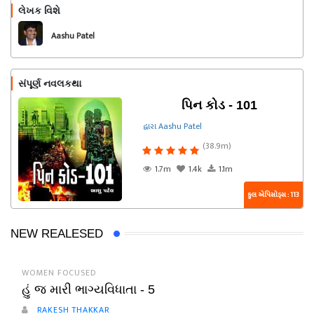
લેખક વિશે
અનુસરો
Aashu Patel
સંપૂર્ણ નવલકથા
પિન કોડ - 101
દ્વારા Aashu Patel
(38.9m)
1.7m
1.4k
1.1m
કુલ એપિસોડ્સ : 113
NEW REALESED
WOMEN FOCUSED
હું જ મારી ભાગ્યવિધાતા - 5
RAKESH THAKKAR