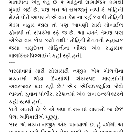
માતાપિતા એવું કહે છે કે મોહિની સામાજિક કામથી
મુંબઈ ગઈ છે, પણ મને એ સમજાતું નથી કે મોહિની
મેડમે પોતે આપણને એ વાત કેમ ના કહી? વળી મોહિની
મેડમ બહાર જાય તો પણ આપણી સાથે મોબાઈલ
ફોનથી તો સંપર્કમા રહે જ છે. આ વખતે તેમણે પણ
એકેય વાર કોલ કર્યો નથી.’ મોહિની મેનનની સહાયક
જયા વાસુદેવન મોહિનીના બીજા એક સહાયક
બાલક્રિશ્ન પિલ્લાઈને કહી રહી હતી.
***
‘વરસોવામાં મારી સોસાયટી નજીક એક મૌલવીના
મકાનમાં થોડા દિવસોથી શંકાસ્પદ માણસોની
અવરજવર થઇ રહી છે.’ એક એક્ઝિક્યુટિવ જેવો
લાગતો યુવાન પોલીસ સ્ટેશનમાં એક સબ ઇન્સ્પેક્ટરને
કહી રહ્યો હતો.
‘તને ખાતરી છે કે એ બધા શંકાસ્પદ માણસો જ છે?’
પેલા અધિકારીએ પૂછ્યું.
’સર, એ મકાન નજીક એક પાનવાળો છે. હું વર્ષોથી એ