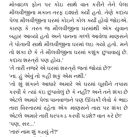
મોબાઇલ ફોન પર કોઇ સાથે વાત કરીને તેને પેલા
મૌલવીજીના મકાન તરફ ઇશારો ર્ક્યો હતો. તેણે કદાચ
પેલા મૌલવીજીના ઘરમાં કોઇને કોલ ર્ક્યો હોવો જોઇએ.
કારણ કે તરત જ મૌલવીજીના ઘરમાંથી એક યુવાન
બહાર આવ્યો હતો અને પાનના ગલ્લે આવેલા માણસને
તે પોતાની સાથે મૌલવીજીના ઘરમાં લઇ ગયો હતો. મને
તો શંકા છે કે તે મૌલવીજીના ઘરમાં કશુંક છુપાવાયું છે.
કદાચ શસ્ત્રો પણ હોય.’
‘તેં તારી નજરે એ ઘરમાં શસ્ત્રો જતાં જોયાં છે?’
‘ના. હું એવું તો કહી શકું એમ નથી.’
‘તો શું શંકાને આધારે અમારે એ ઘરમાં ઘૂસીને તપાસ
કરવી કે ત્યાં કંઇ છુપાવેલું છે કે નહીં? અને તને શંકા છે
એટલે અમારે પેલા પાનવાળાને પણ ઊંચકી લેવો કે ભાઇ
તારા વિસ્તારમાં રહેતા એક માણસને તારા પર શંકા છે
એટલે અમારે તારી ધરપકડ કરવી પડશે? વાત કરે છે!’
‘પણ, સર...’
‘તારું નામ શું કહ્યું તેં?’