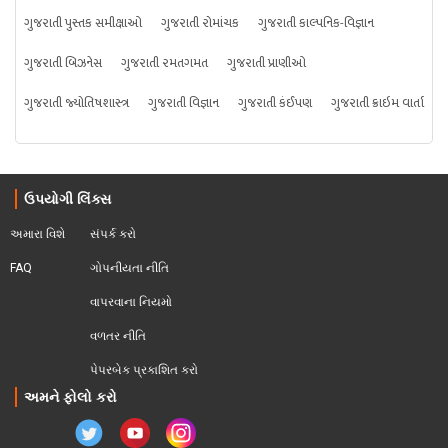
ગુજરાતી પુસ્તક સમીક્ષાઓ
ગુજરાતી રોમાંચક
ગુજરાતી કાલ્પનિક-વિજ્ઞાન
ગુજરાતી બિઝનેસ
ગુજરાતી રમતગમત
ગુજરાતી પ્રાણીઓ
ગુજરાતી જ્યોતિષશાસ્ત્ર
ગુજરાતી વિજ્ઞાન
ગુજરાતી કંઈપણ
ગુજરાતી ક્રાઇમ વાર્તા
ઉપયોગી લિંક્સ
અમારા વિશે
સંપર્ક કરો
FAQ
ગોપનીયતા નીતિ
વાપરવાના નિયમો 
વળતર નીતિ
પેપરબેક પ્રકાશિત કરો
અમને ફોલો કરો