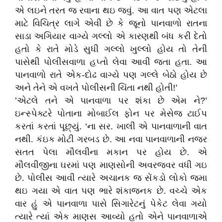
એ લઇને તરત જ રવાના થઇ જવું. આ વાત પણ એટલા
માટે વિચિત્ર લાગે એવી છે કે જૂનો પાનવાળો રાતના
સાડા અગિયાર વાગ્યે ગલ્લો એ કારણથી બંધ કરી દેતો
હતો કે રાતે મોડે સુધી ગલ્લો ખુલ્લો હોય તો તેની
પાસેથી પોલીસવાળા હપ્તો લેવા આવી જતા હતા. આ
પાનવાળો રાતે એક-દોઢ વાગ્યે પણ ગલ્લે બેઠો હોય છે
અને તેને એ વખતે પોલીસની ચિંતા નથી હોતી!’
’એટલે તને એ પાનવાળા પર શંકા છે એમ ને?’
ઇન્સ્પેક્ટરે પોતાના મોબાઈલ ફોન પર મેસેજ ટાઈપ
કરતાં કરતાં પૂછ્યું. ‘ના સર. ખાલી એ પાનવાળાની વાત
નથી. કંઇક મોટી ગરબડ છે. આ નવા પાનવાળાની નજર
સતત પેલા મૌલવીના મકાન પર હોય છે. એ
મૌલવીજીના ઘરમાં પણ માણસોની અવરજવર વધી ગઇ
છે. પોલીસ આવી ત્યારે અચાનક જ સેંકડો લોકો જમા
થઇ ગયા એ વાત પણ ભારે શંકાજનક છે. વચ્ચે એક
વાર હું એ પાનવાળા પાસે સિગારેટનું પેકેટ લેવા ગયો
ત્યારે ત્યાં એક માણસ આવ્યો હતો એને પાનવાળાએ