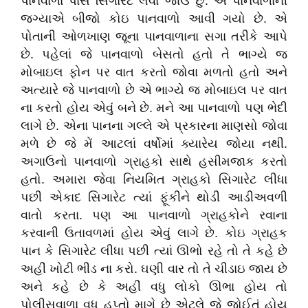
પાનવાળા પાસે સિગારેટ લેવા જાઉં છું. એ પાનવાળાની
જગ્યાએ બીજો કોઇ પાનવાળો આવી ગયો છે. એ
પોતાની ઓળખાણ જૂના પાનવાળાના સગા તરીકે આપે
છે. પહેલાં જે પાનવાળો બેસતો હતો તે ભાગ્યે જ
મોબાઇલ ફોન પર વાત કરતો જોવા મળતો હતો અને
અત્યારે જે પાનવાળો છે એ ભાગ્યે જ મોબાઇલ પર વાત
ના કરતો હોય એવું બને છે. મને આ પાનવાળો પણ ભેદી
લાગે છે. એના પાનના ગલ્લે એ પ્રકારના માણસો જોવા
મળે છે જે મેં આટલાં વર્ષોમાં ક્યારેય જોયા નથી.
અગાઉનો પાનવાળો ગ્રાહકો સાથે હસીમજાક કરતો
હતો. અમારા જેવા નિયમિત ગ્રાહકો સિગારેટ લીધા
પછી એકાદ સિગારેટ ત્યાં ફૂંકીને થોડી આડીઅવળી
વાતો કરતા. પણ આ પાનવાળો ગ્રાહકોને રવાના
કરવાની ઉતાવળમાં હોય એવું લાગે છે. કોઇ ગ્રાહક
પાન કે સિગારેટ લીધા પછી ત્યાં ઊભો રહે તો તે કહે છે
અહીં ખોટી ભીડ ના કરો. ઘણી વાર તો તે ચીડાઇ જાય છે
અને કહે છે કે અહીં વધુ લોકો ઊભા હોય તો
પોલીસવાળા વધુ હપ્તો માગે છે એટલે જે જોઈતું હોય