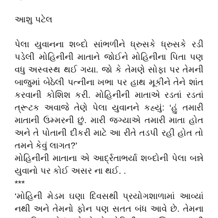
આશુ પટેલ
પેલા યુવાનના શબ્દો સાંભળીને ધ્રુસકે ધ્રુસકે રડી
પડેલી મોહિનીની માતાને જોઈને મોહિનીના પિતા પણ
વધુ અસ્વસ્થ થઈ ગયા. જો કે તેમણે સોફા પર તેમની
બાજુમાં બેઠેલી પત્નીના ખભા પર હાથ મૂકીને તેને શાંત
કરવાની કોશિશ કરી. મોહિનીની માતાએ રડતાં રડતાં
ત્રૂટક અવાજે તેણે પેલા યુવાનને કહ્યું: ‘હું તમારી
માતાની ઉમ્મરની છું. મારી જગ્યાએ તમારી માતા હોત
અને તે પોતાની દીકરી માટે આ રીતે તડપી રહી હોત તો
તમને કેવું લાગત?’
મોહિનીની માતાના એ આર્દ્રતાભર્યા શબ્દોની પેલા બન્ને
યુવાનો પર કોઈ અસર ના થઈ. .
***
‘મોહિની મેડમ ઘણા દિવસથી પ્રયોગશાળામાં આવ્યાં
નથી અને તેમનો ફોન પણ સતત બંધ આવે છે. તેમના