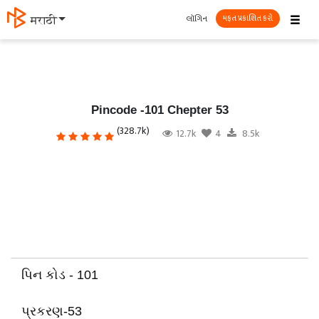
☰
લૉગિન
मराठी
મફત પ્રકાશિત કરો
Pincode -101 Chepter 53
(328.7k)
12.7k
4
8.5k
પિન કોડ - 101
પ્રકરણ-53