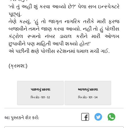
‘તો તું અહીં શું કરવા આવ્યો છે?’ પેલા સબ ઇન્સ્પેક્ટરે
પૂછ્યું.
તેણે કહ્યું, ‘હું તો જાગૃત નાગરિક તરીકે મારી ફરજ
બજાવીને તમને જાણ કરવા આવ્યો. નહીં તો હું પોલીસ
કંટ્રોલ રૂમનો નંબર ડાયલ કરીને મારી ઓળખ
છુપાવીને પણ માહિતી આપી શક્યો હોત!’
એ પછીની ક્ષણે પોલીસ સ્ટેશનમાં ધમાલ મચી ગઈ.
(ક્રમશ:)
પાછળનું પ્રકરણ
આગળનું પ્રકરણ
પિન કોડ - 101 - 52
પિન કોડ - 101 - 54
આ પુસ્તકને શેર કરો: