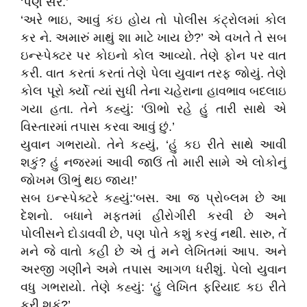
‘પણ સર.’
‘અરે ભાઇ, આવું કંઇ હોય તો પોલીસ કંટ્રોલમાં કોલ
કર ને. અમારું માથું શા માટે ખાય છે?’ એ વખતે તે સબ
ઇન્સ્પેક્ટર પર કોઇનો કોલ આવ્યો. તેણે ફોન પર વાત
કરી. વાત કરતાં કરતાં તેણે પેલા યુવાન તરફ જોયું. તેણે
કોલ પૂરો ર્ક્યો ત્યાં સુધી તેના ચહેરાના હાવભાવ બદલાઇ
ગયા હતા. તેને કહ્યું: ‘ઊભો રહે હું તારી સાથે એ
વિસ્તારમાં તપાસ કરવા આવું છું.’
યુવાન ગભરાયો. તેને કહ્યું, ‘હું કઇ રીતે સાથે આવી
શકું? હું નજરમાં આવી જાઉં તો મારી સામે એ લોકોનું
જોખમ ઊભું થઇ જાય!’
સબ ઇન્સ્પેક્ટરે કહ્યું:‘બસ. આ જ પ્રોબ્લમ છે આ
દેશનો. બધાને મફતમાં હીરોગીરી કરવી છે અને
પોલીસને દોડાવવી છે, પણ પોતે કશું કરવું નથી. સારુ, તેં
મને જે વાતો કહી છે એ તું મને લેખિતમાં આપ. અને
અરજી ગણીને અમે તપાસ આગળ ધરીશું. પેલો યુવાન
વધુ ગભરાયો. તેણે કહ્યું: ‘હું લેખિત ફરિયાદ કઇ રીતે
કરી શકું?’