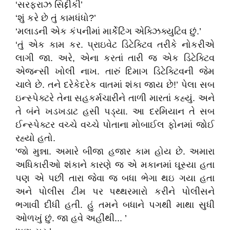
‘સરફરાઝ સિદ્દીકી’
‘શું કરે છે તું કામધંધો?’
‘મલાડની એક કંપનીમાં માર્કેટિંગ એક્ઝિક્યુટિવ છું.’
‘તું એક કામ કર. પ્રાઇવેટ ડિટેક્ટિવ તરીકે નોકરીએ
લાગી જા. અરે, એના કરતાં તારી જ એક ડિટેક્ટિવ
એજન્સી ખોલી નાખ. તારું દિમાગ ડિટેક્ટિવની જેમ
ચાલે છે. તને દરેકેદરેક વાતમાં શંકા જાય છે!’ પેલા સબ
ઇન્સ્પેક્ટરે તેના સહકર્મચારીને તાળી મારતાં કહ્યું. અને
તે બંને ખડખડાટ હસી પડ્યા. આ દરમિયાન તે સબ
ઈન્સ્પેક્ટર વચ્ચે વચ્ચે પોતાના મોબાઈલ ફોનમાં જોઈ
રહ્યો હતો.
‘જો મુન્ના. અમારે બીજા હજાર કામ હોય છે. અમારા
અધિકારીઓ શંકાને કારણે જ એ મકાનમાં ઘૂસ્યા હતા
પણ એ પછી તારા જેવા જ બધા ભેગા થઇ ગયા હતા
અને પોલીસ ટીમ પર પથ્થરમારો કરીને પોલીસને
ભગાવી દીધી હતી. હું તમને બધાને પગથી માથા સુધી
ઓળખું છું. જા હવે અહીંથી... ’