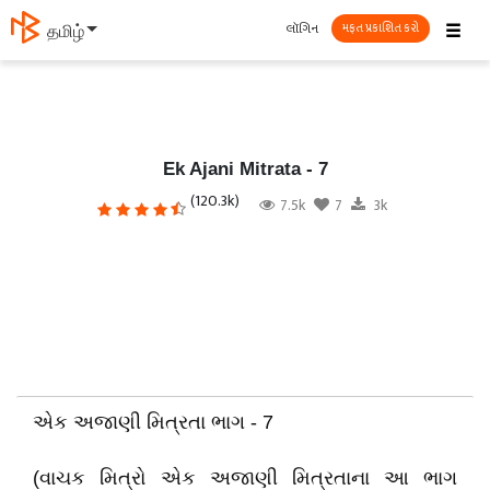
☰
લૉગિન
தமிழ்
મફત પ્રકાશિત કરો
Ek Ajani Mitrata - 7
(120.3k)
7.5k
7
3k
એક અજાણી મિત્રતા ભાગ - 7
(વાચક મિત્રો એક અજાણી મિત્રતાના આ ભાગ