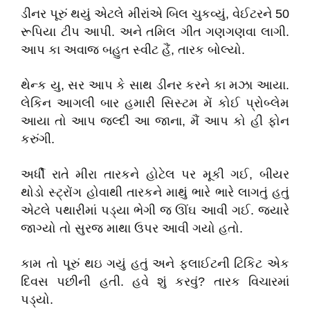
ડીનર પૂરું થયું એટલે મીરાંએ બિલ ચુકવ્યું, વેઈટરને 50
રૂપિયા ટીપ આપી. અને તમિલ ગીત ગણગણવા લાગી.
આપ કા અવાજ બહુત સ્વીટ હૈં, તારક બોલ્યો.
થેન્ક યુ, સર આપ કે સાથ ડીનર કરને કા મઝા આયા.
લેકિન આગલી બાર હમારી સિસ્ટમ મેં કોઈ પ્રોબ્લેમ
આયા તો આપ જલ્દી આ જાના, મૈં આપ કો હી ફોન
કરુંગી.
અર્ધી રાતે મીરા તારકને હોટેલ પર મૂકી ગઈ, બીયર
થોડો સ્ટ્રોંગ હોવાથી તારકને માથું ભારે ભારે લાગતું હતું
એટલે પથારીમાં પડ્યા ભેગી જ ઊંઘ આવી ગઈ. જયારે
જાગ્યો તો સુરજ માથા ઉપર આવી ગયો હતો.
કામ તો પૂરું થઇ ગયું હતું અને ફ્લાઈટની ટિકિટ એક
દિવસ પછીની હતી. હવે શું કરવું? તારક વિચારમાં
પડ્યો.