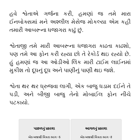
હવે શ્વેતાએ ગર્જના કરી, હમણાં જ તમે મારા
ઈનબોક્સમાં મને અશ્લીલ મેસેજ મોકલ્યા એમ કહી
તમારી આબરૂના ધજાગરા કાઢું છું.
શ્વેતાજી તમે મારી આબરૂના ધજાગરા કાઢતા કાઢશો,
પણ તમે આ ફોન કરી રહ્યા છો તે રેકોર્ડ થઇ રહ્યો છે.
હું હમણાં જ આ ઓડીઓ લિંક મારી ટાઈમ લાઈનમાં
મુકીશ તો દૂધનું દૂધ અને પાણીનું પાણી થઇ જશે.
શ્વેતા થર થર ધ્રુજવા લાગી, એક બાજુ ધડામ દઈને તે
પડી, અને બીજી બાજુ તેનો મોબાઈલ ફોન નીચે
પટકાયો.
પાછળનું પ્રકરણ
આગળનું પ્રકરણ
એક અજાણી મિત્રતા ભાગ - 6
એક અજાણી મિત્રતા ભાગ - 8