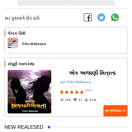
આ પુસ્તકને શેર કરો:
લેખક વિશે
અનુસરો
Triku Makwana
સંપૂર્ણ નવલકથા
એક અજાણી મિત્રતા
દ્વારા Triku Makwana
(2m)
131k
47
45.1k
કુલ એપિસોડ્સ : 15
NEW REALESED