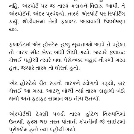
નહિ. એરપોર્ટ પર જ તારકે કસકને વિદાય આપી. તે
એરપોર્ટની અંદર પ્રવેશ્યો, તારકે એરપોર્ટ પર રિપોર્ટિંગ
કર્યું, થોડીવારમાં તેની ફ્લાઇટ આવવાની ઉદઘોષણા
થઇ.
ફ્લાઈટમાં એર હોસ્ટેસ હજુ સૂચનાઓ આપે તે પહેલા
તો તારક સીટ બેલ્ટ બાંધી ઊંઘી ગયો. જયારે ફ્લાઇટ
ચેન્નઈ પહોંચી ત્યારે બધા પેસેન્જર બહાર નીકળી ગયા
હતા, જયારે તારક તો ઘોરતો હતો.
એર હોસ્ટેસે રીત સરનો તારકને ઢંઢોળવો પડ્યો, સર
ચેન્નઈ આ ગયા. આટલું બોલી ત્યાં તારક સફાળો બેઠો
થયો અને ફટાફટ સામાન લઇ નીચે ઉતર્યો.
એરપોર્ટથી ટેક્સી પકડી તારક હોટેલ તિરુપતિમાં
ઉતર્યો. ફ્રેશ થઇ તરત પોતાની કંપનીની જે સાઈટમાં
પ્રોબ્લેમ હતો ત્યાં પહોંચી ગયો.