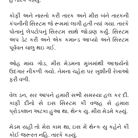
હૈં તારકે કહ્યું.
કોફી અને નાસ્તો કરી તારક અને મીરા બંને તારકની
કંપનીની સિસ્ટમ જે રૂમમાં લાગી હતી ત્યાં ગયા. તારકે
પોતાનું લેપટોપનું સિસ્ટમ સાથે જોડાણ કર્યું. સિસ્ટમ
અપ ડેટ કરી અને એક કમાન્ડ આપ્યો અને સિસ્ટમ
પૂર્વવત ચાલુ થઇ ગઈ.
ઓહ માય ગોડ, મીરા મેડમના મુખમાંથી આશ્ચર્યનો
ઉદગાર નીકળી ગયો. તેમના ચહેરા પર ખુશીની રેખાઓ
ફરી વળી.
વેલ ડન, સર આપને હમારી સભી સમસ્યા હલ કર દી.
કાફી દીનો સે ઇસ સિસ્ટમ કી વજહ સે હમારા
પ્રોડક્શન અટકા હુઆ થા. થેન્ક યુ. મીરા મેડમે કહ્યું.
મેડમ યહી તો મેરા કામ થા, ઇસ મેં થેન્ક યુ કહેને કી
કોઈ જરૂરત નહિ. તારકે કહ્યું.