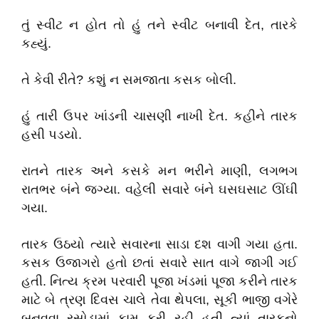
તું સ્વીટ ન હોત તો હું તને સ્વીટ બનાવી દેત, તારકે
કહ્યું.
તે કેવી રીતે? કશું ન સમજાતા કસક બોલી.
હું તારી ઉપર ખાંડની ચાસણી નાખી દેત. કહીને તારક
હસી પડયો.
રાતને તારક અને કસકે મન ભરીને માણી, લગભગ
રાતભર બંને જગ્યા. વહેલી સવારે બંને ઘસઘસાટ ઊંઘી
ગયા.
તારક ઉઠયો ત્યારે સવારના સાડા દશ વાગી ગયા હતા.
કસક ઉજાગરો હતો છતાં સવારે સાત વાગે જાગી ગઈ
હતી. નિત્ય ક્રમ પરવારી પૂજા ખંડમાં પૂજા કરીને તારક
માટે બે ત્રણ દિવસ ચાલે તેવા થેપલા, સૂકી ભાજી વગેરે
બનવવા રસોડામાં કામ કરી રહી હતી ત્યાં તારકનો