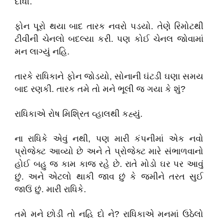
દીધો.
ફોન પૂરો થયા બાદ તારક નવરો પડયો. તેણે રિમોટથી
ટીવીની ચેનલો બદલ્યા કરી. પણ કોઈ ચેનલ જોવામાં
મન લાગ્યું નહિ.
તારકે રાધિકાને ફોન જોડયો, સોનાની ઘંટડી ઘણા સમય
બાદ રણકી. તારક તમે તો મને ભૂલી જ ગયા કે શું?
રાધિકાએ રોષ મિશ્રિત વ્હાલથી કહ્યું.
ના રાધિકે એવું નથી, પણ મારી કંપનીમાં એક નવો
પ્રોજેક્ટ આવ્યો છે અને તે પ્રોજેક્ટ મારે સંભાળવાનો
હોઈ બહુ જ કામ કાજ રહે છે. રાતે મોડો ઘર પર આવું
છું. અને એટલો થાકી જાવ છું કે જમીને તરત સુઈ
જાઉં છું. મારી રાધિકે.
તમે મને છોડી તો નહિ દો ને? રાધિકાએ મનમાં ઉઠેલો