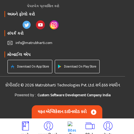
પેપરબેક પ્રકાશિત કરો
અમને ફોલો કરો
સંપર્ક કરો
info@matrubharti.com
મોબાઈલ એપ
Download On App Store
Download On Play Store
કોપીરાઈટ © 2026 Matrubharti Technologies Pvt. Ltd. સર્વ હક્ક સ્વાધીન
Custom Software Development Company India
Powered by :
મફત એપ્લિકેશન ડાઉનલોડ કરો