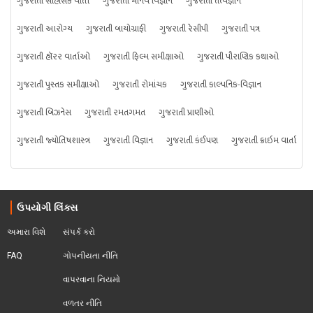
ગુજરાતી સાહસિક વાર્તા
ગુજરાતી માનવ વિજ્ઞાન
ગુજરાતી તત્વજ્ઞાન
ગુજરાતી આરોગ્ય
ગુજરાતી બાયોગ્રાફી
ગુજરાતી રેસીપી
ગુજરાતી પત્ર
ગુજરાતી હૉરર વાર્તાઓ
ગુજરાતી ફિલ્મ સમીક્ષાઓ
ગુજરાતી પૌરાણિક કથાઓ
ગુજરાતી પુસ્તક સમીક્ષાઓ
ગુજરાતી રોમાંચક
ગુજરાતી કાલ્પનિક-વિજ્ઞાન
ગુજરાતી બિઝનેસ
ગુજરાતી રમતગમત
ગુજરાતી પ્રાણીઓ
ગુજરાતી જ્યોતિષશાસ્ત્ર
ગુજરાતી વિજ્ઞાન
ગુજરાતી કંઈપણ
ગુજરાતી ક્રાઇમ વાર્તા
ઉપયોગી લિંક્સ
અમારા વિશે
સંપર્ક કરો
FAQ
ગોપનીયતા નીતિ
વાપરવાના નિયમો 
વળતર નીતિ