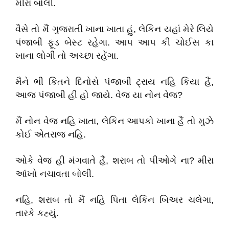
મીરા બોલી.
વૈસે તો મૈં ગુજરાતી ખાના ખાતા હું, લેકિન યહાં મેરે લિયે
પંજાબી ફૂડ બેસ્ટ રહેગા. આપ આપ કી ચોઈસ કા
ખાના લોગી તો અચ્છા રહેંગા.
મૈને ભી કિતને દિનોસે પંજાબી ટ્રાય નહિ કિયા હૈં,
આજ પંજાબી હી હો જાયે. વેજ યા નોન વેજ?
મૈં નોન વેજ નહિ ખાતા, લેકિન આપકો ખાના હૈં તો મુઝે
કોઈ એતરાજ નહિ.
ઓકે વેજ હી મંગવાતે હૈં, શરાબ તો પીઓગે ના? મીરા
આંખો નચાવતા બોલી.
નહિ, શરાબ તો મૈં નહિ પિતા લેકિન બિઅર ચલેગા,
તારકે કહ્યું.