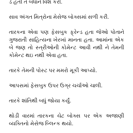
ડે હતી તે બધાને વિશ કરી.
સાવ અંગત મિત્રોના મેસેજ બોક્સમાં સળી કરી.
તારકના એવા પણ ફેસબુક ફ્રેન્ડ હતા જેઓ પોતાને
ગુજરાતી સાહિત્યના ખેરખાં માનતા હતા. આમાંના એક
બે જણ તો સ્ત્રીઓની કોમેન્ટ આવી નથી ને તેમની
કોમેન્ટ થઇ નથી એવા હતા.
તારકે તેમની પોસ્ટ પર મમરો મૂકી આપ્યો.
આપસમાં ફેસબુક ઉપર ઉગ્ર ચર્ચાઓ ચાલી.
તારકે શાંતિથી બધું જોયા કર્યું.
થોડી વારમાં તારકના ચેટ બોક્સ પર એક અજાણી
વ્યક્તિનો મેસેજ બ્લિન્ક થયો.