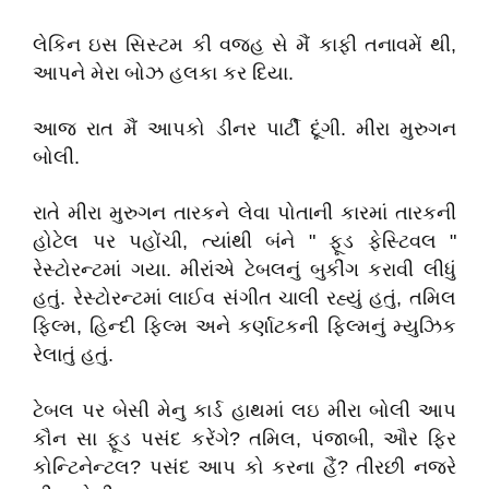
લેકિન ઇસ સિસ્ટમ કી વજહ સે મૈં કાફી તનાવમેં થી,
આપને મેરા બોઝ હલકા કર દિયા.
આજ રાત મૈં આપકો ડીનર પાર્ટી દૂંગી. મીરા મુરુગન
બોલી.
રાતે મીરા મુરુગન તારકને લેવા પોતાની કારમાં તારકની
હોટેલ પર પહોંચી, ત્યાંથી બંને " ફૂડ ફેસ્ટિવલ "
રેસ્ટોરન્ટમાં ગયા. મીરાંએ ટેબલનું બુકીંગ કરાવી લીધું
હતું. રેસ્ટોરન્ટમાં લાઈવ સંગીત ચાલી રહ્યું હતું, તમિલ
ફિલ્મ, હિન્દી ફિલ્મ અને કર્ણાટકની ફિલ્મનું મ્યુઝિક
રેલાતું હતું.
ટેબલ પર બેસી મેનુ કાર્ડ હાથમાં લઇ મીરા બોલી આપ
કૌન સા ફૂડ પસંદ કરેંગે? તમિલ, પંજાબી, ઔર ફિર
કોન્ટિનેન્ટલ? પસંદ આપ કો કરના હૈં? તીરછી નજરે