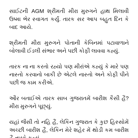
સાઈટની AGM શ્રીમતી મીરા મુરુગને હાથ મિલાવી
ઉષ્મા ભેર સ્વાગત કર્યું. તારક સર આપ બહુત દિન કે
બાદ આયે.
શ્રીમતી મીરા મુરુગને પોતાની કેબિનમાં પટાવાળાને
બોલાવી ઈડલી સંભાર અને પછી કોફી લાવવા કહ્યું.
તારક ના ના કરતો રહ્યો પણ મીરાંએ કહ્યું કે મારે પણ
નાસ્તો કરવાનો બાકી છે એટલે નાસ્તો અને કોફી પીને
પછી જ કામ કરીએ.
ઔર બતાઈએ તારક સાબ ગુજરાતમેં બારીશ કૈસી હૈં?
મીરા મુરુગને પૂછ્યું.
યહાં જૈસી તો નહિ હૈં, લેકિન ગુજરાત કે કુછ હિસ્સોમેં
અચ્છી બારીશ હૈં, લેકિન મેરે શહેર મેં થોડી કમ બારીશ