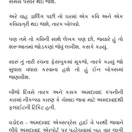
સમય પસાર થઇ જશે.
અરે વાહ ડાર્લિંગ પછી તો ઘરમાં એક કવિ અને એક
કવિયત્રી થઇ જશે, તારક બોલ્યો.
પણ તમે તો કવિની સાથે લેખક પણ છો, જયારે હું તો
શરૂઆતમાં જોડકણાં જેવું લખીશ. કસકે કહ્યું.
સારું તું તારી રચના ફેસબુકમાં મૂકજે, તારકે કહ્યું જો
સુધારા વધારા કરવાના હશે તો હું ઈન બોક્સમાં
જણાવીશ.
બીજે દિવસે તારક અને કસક અમદાવાદ કંપનીની
કારમાં નીકળ્યા કારણ કે ચેન્નાઇ જવા માટે અમદાવાદથી
ફ્લાઈટની ટિકિટ હતી.
વડોદરા - અમદાવાદ એક્સપ્રેસ હાઈ વે પરથી જવાને
લીધે અમદાવાદ એરપોર્ટ પર પહોંચવામાં બહુ વાર લાગી