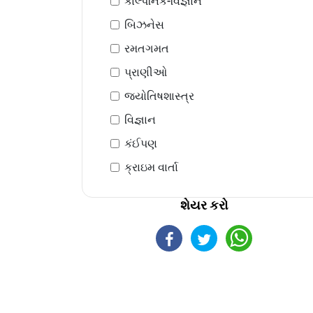
કાલ્પનિક-વિજ્ઞાન
બિઝનેસ
રમતગમત
પ્રાણીઓ
જ્યોતિષશાસ્ત્ર
વિજ્ઞાન
કંઈપણ
ક્રાઇમ વાર્તા
શેયર કરો