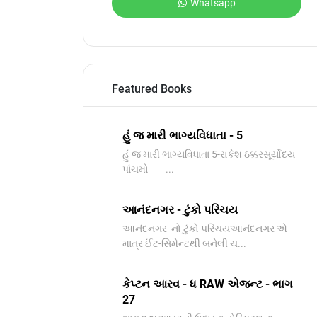
Whatsapp
Featured Books
હું જ મારી ભાગ્યવિધાતા - 5
હું જ મારી ભાગ્યવિધાતા 5-રાકેશ ઠક્કરસૂર્યોદય
પાંચમો ...
આનંદનગર - ટુંકો પરિચય
આનંદનગર નો ટુંકો પરિચયઆનંદનગર એ
માત્ર ઈંટ-સિમેન્ટથી બનેલી ચ...
કેપ્ટન આરવ - ધ RAW એજન્ટ - ભાગ
27