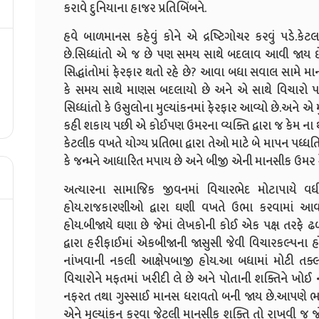
કરાવે દુનિયાના હાજર પ્રતિબિંબને.
હવે બાળમાનસ કહેવું કોને એ દ્રષ્ટિગોચર કરવું પડે.કેટ
છે.સિધ્ધાંતો એ જ છે પણ સમય સાથે બદલાવ આવી જાય છે આ
સિદ્ધાંતોમાં ફેરફાર થતો રહે છે? આવા બધા સવાલ સામે મ
કે સમય સાથે માણસ બદલાયો છે અને એ સાથે વિચારો પણ
સિધ્ધાંતો કે ઉસુલોના મુલ્યાંકનમાં ફેરફાર આવ્યો છે.અને એ
કહી શકાય પછી એ કોઈપણ ઉમરના વ્યક્તિ દ્વારા જ કેમ ના 
કેટલીક વખતે યોગ્ય પ્રતિભા દ્વારા તેઓ માટે બે માપન પધ
કે જન્મને આધારિત મપાય છે અને બીજી એની માનસીક ઉમર કે 
અત્યારના સામાજિક જીવનમાં વિચારભેદ મોટાપાયે વધી
હોય.રાજકારણીઓ દ્વારા ઘણી વખતે ઉભા કરવામાં આવતા વિ
હોય.બીજાયે ઘણા છે જેમાં લેખકોની કોઈ એક પક્ષ તરફે ઢ
દ્વારા હરીફાઈમાં એકબીજાની જાસુસી જેવી વિચારકલ્પના હ
નાંખવાની નકલી આક્ષેપબાજી હોય.આ બધામાં મોટી તક્
વિચારોને મફતમાં ખરીદી લે છે અને પોતાની શક્તિને ખોઈ ના
નફરત તથા ગુસ્સાઈ માનસ ધરાવતો બની જાય છે.આપણે ભ
એને મુલ્યાંકન કરવા જેટલી માનસીક શક્તિ તો રાખવી જ જો