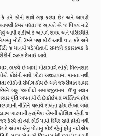
 કે તને કોની સાથે લગ્ન કરવા છે? અને આપણે
છીએ.આપણી ઉમર વધતા જ આપણે એ જ વિષય માટે
વું આપી શકીએ કે આપણે સમય અને પરિસ્થિતિ
પરંતુ મોટી ઉમરે પણ કોઈ આવી વાત કરે અને
ી જ માનવી પડે.પોતાની સમજને હકારાત્મક કે
્યોરીટીની ઝલક દેખાઈ આવે.
ો ભાગ ભજવે છે.આમાં મોટાભાગે લોકો મિલનસાર
 લોકો કોઈની સાથે ખોટા અથડાવામાં માનતા નથી
 ગમતા લોકોનો સંયોગ હોય છે અને જરુરીયાત સભર
મને બહુ જલદીથી સમાજજીવનમાં ઊંચું સ્થાન
ાર વૃતિ અપનાવી લે છે.કોઈપણ વ્યક્તિત્વ હોય
સ્તારપણાની નીતિને ચલાવે રાખતા હોય છે.આ બધા
 પડે લાભ ખાટવાની હરહંમેશ એમની કોશિશ રહેતી જ
નજર ફેરવે તો ત્યાં કોઈ પાયો સ્થિર રહ્યો હોતો નથી
વટે અંતમાં એનું પોતાનું કોઈ રહેતું હોતું નથી.એક