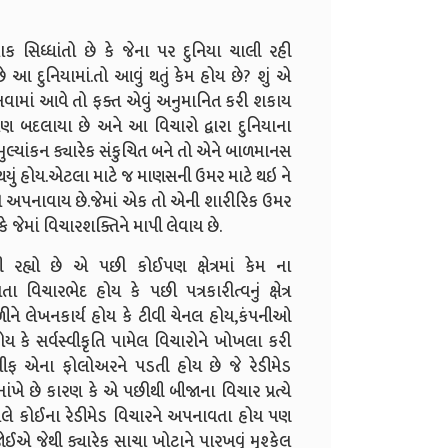
લાક સિધ્ધાંતો છે કે જેના પર દુનિયા ચાલી રહી
 દુનિયામાં.તો આવું થતું કેમ હોય છે? શું એ
ાનવામાં આવે તો ફક્ત એવું અનુમાનિત કરી શકાય
 બદલાયા છે અને આ વિચારો દ્વારા દુનિયાના
 મુલ્યાંકન ક્યારેક સંકુચિત બને તો એને બાળમાનસ
થયું હોય.એટલા માટે જ માણસની ઉમર માટે થઇ ને
્ધતિ અપનાવાય છે.જેમાં એક તો એની શારીરિક ઉમર
જેમાં વિચારશક્તિને માપી લેવાય છે.
 રહ્યો છે એ પછી કોઈપણ ક્ષેત્રમાં કેમ ના
ચારભેદ હોય કે પછી પત્રકારીત્વનું ક્ષેત્ર
ળીને લેખનકાર્ય હોય કે ટીવી ચેનલ હોય,કંપનીઓ
ોય કે સર્વસ્વીકૃતિ પામેલ વિચારોને ખોખલા કરી
લીફ એના ફોલોઅરને પડતી હોય છે જે રેડીમેડ
ંખે છે કારણ કે એ પછીથી બીજાના વિચાર પ્રત્યે
લે કોઈના રેડીમેડ વિચારને અપનાવતા હોય પણ
ઈએ જેથી ક્યારેક સાચા ખોટાને પારખવું મુશ્કેલ