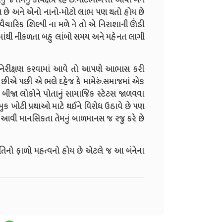
ા હોય છે અને એનો નાનો-મોટો લાભ પણ થતો હોય છે
ૈચારિક શિલ્પી ના મળે ને તો એ નિરાશાની ઊંડી
તામાંથી નીકળતા બહુ લાંબો સમય અને મહેનત લાગી
થી નિરીક્ષણ કરવામાં આવે તો આપણે આભાસ કરી
છીએ પછી એ ભલે દહેજ કે મામેરું.સમાજમાં એક
 બીજા લોકોને પોતાનું સામાજિક સ્ટેટસ જાળવવા
મુક ખોટી પ્રથાઓ માટે થઈને વિરોધ ઉઠાવે છે પણ
.! આવી માનસિકતા તેમનું બાળમાનસ જ રજુ કરે છે
્થિતિનો ફાળો મહત્વનો હોય છે એટલે જ આ બંનેના