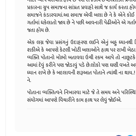
પ્રકારના ગ્રુપ સમાજના સાંપ્રત પ્રવાહો સાથે જ કાર્ય કરત
સમાજને કંડારવામાં.આ સમાજ એવી બલા છે ને કે એને કોઈ વ
ગર્તામાં ધકેલાતો જાય છે ને પછી આવનારી પેઢીઓને એ ગર્
જતા હોય છે.
એક લગ્ન જેવા પ્રસંગનું ઉદાહરણ લઈને એનું બહુ ધ્યાન
શકીએ કે આપણે કેટલી ખોટી બલાઓને હાથ પર રાખી બેઠા 
વ્યક્તિ પોતાનો મોભો બતાવવા ઉંચી રકમ આપે તો નાછૂટકે
આમાં દેવું કરીને પણ જોડાવું પડે છે.લોકો પણ ઘણી વખતે અ
ધ્યાન રાખે છે કે બદલાવની શરૂઆત પોતાને ત્યાંથી ના થાય.
ને.
પોતાના વ્યક્તિત્વને નિખારવા માટે જે તે સમય અને પરિસ
સંયોગમાં આપણે વિચારીને કામ હાથ પર લેવું જોઈએ.