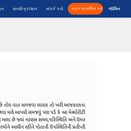
ાત
સબસ્ક્રિપ્શન
સંપર્ક કરો
મફત પ્રકાશિત કરો
લૉગિન 
પ છે તોય વાત સમજવા લાયક તો ખરી.આજકાલના
ળવા મળે.આપણે સમજવું પણ પડે કે આ મેચ્યોરીટી
વી બલા છે જ્યાં માણસ સમય,પરિસ્થિતિ અને ઉમર
મુલ્યોને આધીન રહીને પોતાની ઉપસ્થિતિની પ્રતીપ્તી