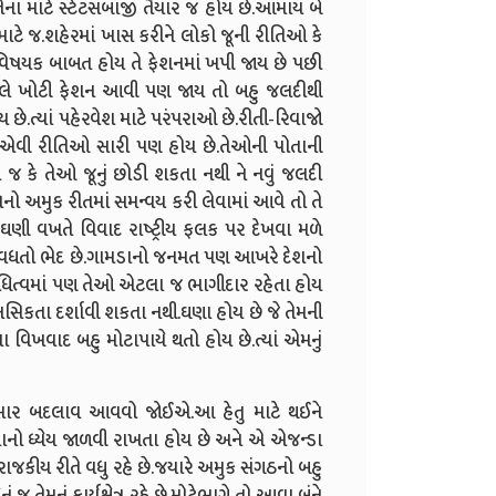
ના માટે સ્ટેટસબાજી તૈયાર જ હોય છે.આમાય બે
ાટે જ.શહેરમાં ખાસ કરીને લોકો જૂની રીતિઓ કે
િષયક બાબત હોય તે ફેશનમાં ખપી જાય છે પછી
લે ખોટી ફેશન આવી પણ જાય તો બહુ જલદીથી
ે.ત્યાં પહેરવેશ માટે પરંપરાઓ છે.રીતી-રિવાજો
ણી એવી રીતિઓ સારી પણ હોય છે.તેઓની પોતાની
 કે તેઓ જૂનું છોડી શકતા નથી ને નવું જલદી
નો અમુક રીતમાં સમન્વય કરી લેવામાં આવે તો તે
ઘણી વખતે વિવાદ રાષ્ટ્રીય ફલક પર દેખવા મળે
ેનો વધતો ભેદ છે.ગામડાનો જનમત પણ આખરે દેશનો
ધિત્વમાં પણ તેઓ એટલા જ ભાગીદાર રહેતા હોય
સિકતા દર્શાવી શકતા નથી.ઘણા હોય છે જે તેમની
િખવાદ બહુ મોટાપાયે થતો હોય છે.ત્યાં એમનું
સાર બદલાવ આવવો જોઈએ.આ હેતુ માટે થઈને
નો ધ્યેય જાળવી રાખતા હોય છે અને એ એજન્ડા
જકીય રીતે વધુ રહે છે.જયારે અમુક સંગઠનો બહુ
 તેમનું કાર્યક્ષેત્ર રહે છે.મોટેભાગે તો આવા બંને