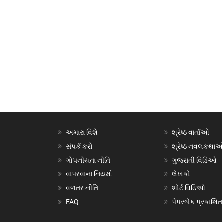
અમારા વિશે
શ્રેષ્ઠ વાર્તાઓ
સંપર્ક કરો
શ્રેષ્ઠ નવલકથા
ગોપનીયતા નીતિ
ગુજરાતી વિડિઓ
વાપરવાના નિયમો
લેખકો
વળતર નીતિ
શોર્ટ વિડિઓ
FAQ
પેપરબેક પ્રકાશિત