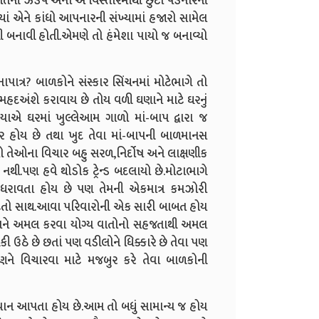
ીતિની ઝડપ એના એ વિસ્તારમાંથી છુટા પડનારની
યાં એને કાંધો આપનારની સંખ્યામાં હજારો સામેલ
 બનાવી હોતી.એમણે તો હંમેશા પાયો જ બનાવ્યો
ાત્ર? બાળકોને સંસ્કાર સિંચનમાં મોટેભાગે તો
હદઅંશે કરાવાય છે તોય વળી ઘણાને માટે ઘરનું
ાએ ઘરમાં ખુલ્લેઆમ ગાળો માં-બાપ દ્વારા જ
ાર હોય છે તથા ખુદ તેવા માં-બાપની બાળમાનસ
ો તેઓના વિચાર બહુ સરળ,નિર્દોષ અને લાક્ષણીક
થી.પણ હવે થોડોક ટ્રેન્ડ બદલાયો છે.મોટાભાગે
 ધરાવતા હોય છે પણ તેમની એકમાત્ર કમઝોરી
છૂટતો સાથ.આવા પરિવારોની એક સારી બાબત હોય
 અને અમલ કરવા યોગ્ય વાતોનો સહજતાથી અમલ
ી ઉઠે છે છતાં પણ વડીલોને ધિક્કારે છે તેવા પણ
ે વિચારવા માટે મજબુર કરે તેવા બાળકોની
ા ધ્યાન આપતા હોય છે.આમ તો બધું સામાન્ય જ હોય