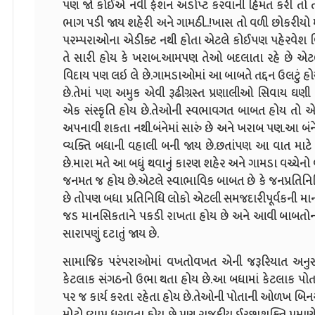
પણ જો કોઈએ નવી ફેશન અડોપ્ટ કરવાની હિંમત કરી તો તે
ભાગ પડી જાય શહેરી અને ગામઠી..!ખાસ તો વળી છોકરીયો મ
પરમ્પરાઓના એડીક્ટ નથી હોતા એટલે કોઈપણ પહેરવેશ વ
તે સારી હોય કે ખરાબ.આમપણ તેઓ બદલાતા રહે છે એટ
વિદાય પણ લઇ લે છે.ગામડાઓમાં આ બાબતે તદ્દન ઉલટું હોય છ
છે.તેમાં પણ અમુક એવી રૂઢીગ્રસ્ત પ્રણાલીઓ સિવાય ઘ
એક સંસ્કૃતિ હોય છે.તેઓની સ્વભાવગત બાબત હોય તો એ જ
અપનાવી શકતા નથી.બંનેમાં સારું છે અને ખરાબ પણ.આ બંને
વ્યક્તિ બધાની વહાલી બની જાય છે.છતાંપણ આ વાત માટે 
છે.મારા મતે આ બધું થવાનું કારણ શહેર અને ગામડા વચ્ચ
જનમત જ હોય છે.એટલે સ્વાભાવિક બાબત છે કે જનપ્રતિનિ
છે તોપણ બધા પ્રતિનિધિ લોકો એટલી સમજદારીપૂર્વકની માન
જડ માનસિકતાને પકડી રાખતા હોય છે અને આવી બાબતોના વ
સારાપણું દટાતું જાય છે.
સામાજિક પરંપરાઓમાં વખતોવખત એની જરૂરિયાત અનુ
કેટલાક સંગઠનો ઉભા થતા હોય છે.આ બધામાં કેટલાક પોતા
પર જ કાર્ય કરતા રહેતા હોય છે.તેઓની પોતાની ઓળખ બિનરા
મોટો વ્યાપ ધરાવતા હોય છે પણ રાજકીય ઈચ્છાશક્તિ પ્રમાણેનું જ