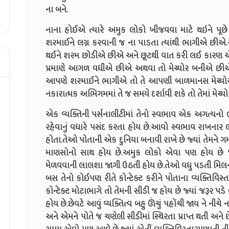
ના બને.
નાના હોઈએ ત્યારે અમુક લોકો ખીજવવા માટે થઇને પૂછે
શરમાઈને લગ્ન કરવાની જ ના પાડતા ત્યાંથી ભાગીએ 
થઈને શરમ છોડીએ છીએ અને છૂટથી વાત કરી લઈ કારણ એ
પ્રમાણે આગળ વધીએ છીએ અથવા તો મેચ્યોર બનીએ છીએ.
આપણે શરમાઈને ભાગીએ તો તે આપણી બાળમાનસ મેચ્યોરીટ
નકારાત્મક અભિગમમાં તે જ સમયે દર્શાવી શકે તો તેમાં મેચ
એક વ્યક્તિની પર્સનાલીટીમાં તેનો સ્વભાવ એક અગત્યન
રહેવાનું વધારે પસંદ કરતા હોય છે.આવો સ્વભાવ રાખનાર
હોતા.તેઓ પોતાની એક દુનિયા બનાવી રાખે છે જ્યાં તેમને
માણસોનો સાથ હોય છે.અમુક લોકો એવા પણ હોય છે જે
મેળવવાની લાલશા જાગી ઉઠતી હોય છે.તેઓ વધુ પડતી મિલનસ
બસ તેનો કોઈપણ રીતે કોન્ટેક્ટ કરીને પોતાના વ્યક્તિવિ
કોન્ટેક્ટ મોટાભાગે તો તેમની સીડી જ હોય છે જ્યાં જરૂર
હોય છે.છેવટે આવું વ્યક્તિત્વ બહુ ઊંચું પહોંચી જાય ને નીચે 
અને એમને પોતે જ ચણેલી સીડીમાં સ્થિરતા પ્રાપ્ત થતી અને છે