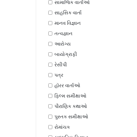
સામાજિક વાર્તાઓ
સાહસિક વાર્તા
માનવ વિજ્ઞાન
તત્વજ્ઞાન
આરોગ્ય
બાયોગ્રાફી
રેસીપી
પત્ર
હૉરર વાર્તાઓ
ફિલ્મ સમીક્ષાઓ
પૌરાણિક કથાઓ
પુસ્તક સમીક્ષાઓ
રોમાંચક