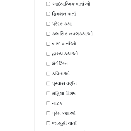
આધ્યાત્મિક વાર્તાઓ
ફિક્શન વાર્તા
પ્રેરક કથા
ક્લાસિક નવલકથાઓ
બાળ વાર્તાઓ
હાસ્ય કથાઓ
મેગેઝિન
કવિતાઓ
પ્રવાસ વર્ણન
મહિલા વિશેષ
નાટક
પ્રેમ કથાઓ
જાસૂસી વાર્તા