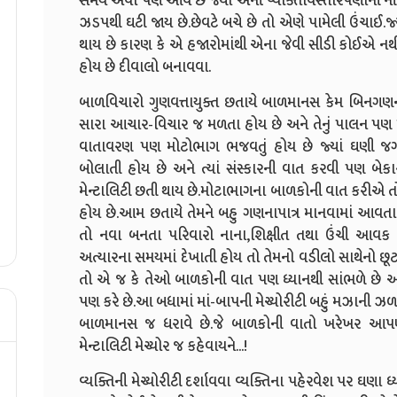
સમય એવો પણ આવે છે જ્યાં એનીં વ્યક્તિવિસ્તારપણાની ન
ઝડપથી ઘટી જાય છે.છેવટે બચે છે તો એણે પામેલી ઉંચાઈ.જ્
થાય છે કારણ કે એ હજારોમાંથી એના જેવી સીડી કોઈએ નથી
હોય છે દીવાલો બનાવવા.
બાળવિચારો ગુણવત્તાયુક્ત છતાયે બાળમાનસ કેમ બિનગણનાપ
સારા આચાર-વિચાર જ મળતા હોય છે અને તેનું પાલન પણ મ
વાતાવરણ પણ મોટોભાગ ભજવતું હોય છે જ્યાં ઘણી જગ્ય
બોલાતી હોય છે અને ત્યાં સંસ્કારની વાત કરવી પણ બેક
મેન્ટાલિટી છતી થાય છે.મોટાભાગના બાળકોની વાત કરીએ ત
હોય છે.આમ છતાયે તેમને બહુ ગણનાપાત્ર માનવામાં આવતા ન
તો નવા બનતા પરિવારો નાના,શિક્ષીત તથા ઉંચી આવક
અત્યારના સમયમાં દેખાતી હોય તો તેમનો વડીલો સાથેનો 
તો એ જ કે તેઓ બાળકોની વાત પણ ધ્યાનથી સાંભળે છે
પણ કરે છે.આ બધામાં માં-બાપની મેચ્યોરીટી બહું મઝાની ઝળક
બાળમાનસ જ ધરાવે છે.જે બાળકોની વાતો ખરેખર આપણન
મેન્ટાલિટી મેચ્યોર જ કહેવાયને...!
વ્યક્તિની મેચ્યોરીટી દર્શાવવા વ્યક્તિના પહેરવેશ પર ઘણ