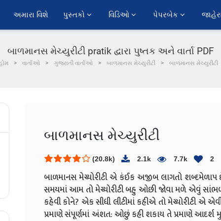
અમારા વિશે
પુસ્તકો 
વિડિઓ 
પેપરબેક 
જાહેર
બાળમાનસ મેચ્યુરીટી pratik દ્વારા પુષ્તક અને વાર્તા PDF
હોમ
વાર્તાઓ
ગુજરાતી વાર્તાઓ
બાળમાનસ મેચ્યુરીટી
બાળમાનસ મેચ્યુરીટી
બાળમાનસ મેચ્યુરીટી
(20.8k)
2.1k
7.7k
2
બાળમાનસ મેચ્યોરીટી એ કંઈક અજીબ લાગતો શબ્દમેળા
સમયમાં આમ તો મેચ્યોરીટી બહુ ઓછી જોવા મળે એવું સાંભ
કહેવી કોને? એક સીધી લીટીમાં કહીએ તો મેચ્યોરીટી એ એ
પ્રમાણે સંપૂર્ણમાં અંશત: ઓછું કહી શકાય તે પ્રમાણે આદર્શ 