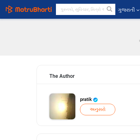
ગુજરાતી
The Author
pratik
અનુસરો