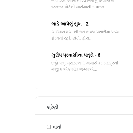
ભાગ ૨૭: આરવની ઉદારતા હોસ્પિટલના
જનરલ વોર્ડની બારીમાંથી સવારન...
ભાડે આપેલું સુખ - 2
અધ્યાય ૨આખી રાત કાવ્યા પથારીમાં પડખાં
ફેરવતી રહી. ફોટો, હોસ્...
યુરોપ પ્રવાસીના પત્રો - 6
છઠ્ઠો પત્રબ્રાઇટનમાં અમારું ઘર સમુદ્રની
નજીક એક શાંત જગ્યાએ...
શ્રેણી
વાર્તા