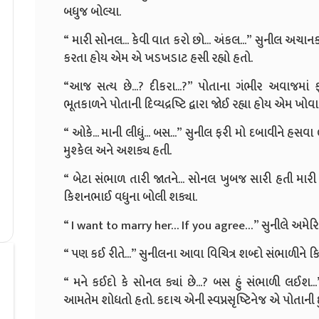
બધુજ બોલ્યા.
“ મારી સોનલ... કેવી વાત કરો છો... અંકલ...” સુનીલ અચ
કરતા હોય એમ એ ખડખડાટ હસી રહ્યો હતો.
“આજ સત્ય છે...? દીકરા...?” પોતાના ગંભીર અવાજમા
ભૂતકાળને પોતાની દિવ્યદ્રષ્ટિ દ્વારા જોઈ રહ્યા હોય એમ ખો
“ ઓકે... માની લીધું... બસ...” સુનીલ ફરી મો દબાવીને હસવ
મુશ્કેલ અને અશક્ય હતી.
“ બેટા સંભાળ તારી જાતને... સોનલ ખુબજ સારી હતી મારી
કિશનભાઈ વધુના બોલી શક્યા.
“ I want to marry her… If you agree…” સુનીલે અમેરિક
“ પણ કઈ રીતે...” સુનીલના આવા વિચિત્ર શબ્દો સંભાળીન
“ મને કઈદો કે સોનલ ક્યાં છે...? બસ હું સંભાળી લઈશ
આમતેમ શોધતો હતો. કદાચ એની સ્વપ્નસૃષ્ટિનેજ એ પોતાની 