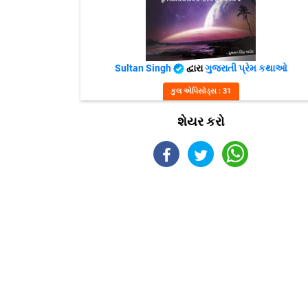
Sultan Singh
દ્વારા
ગુજરાતી પ્રેમ કથાઓ
કુલ એપિસોડ્સ : 31
શેયર કરો