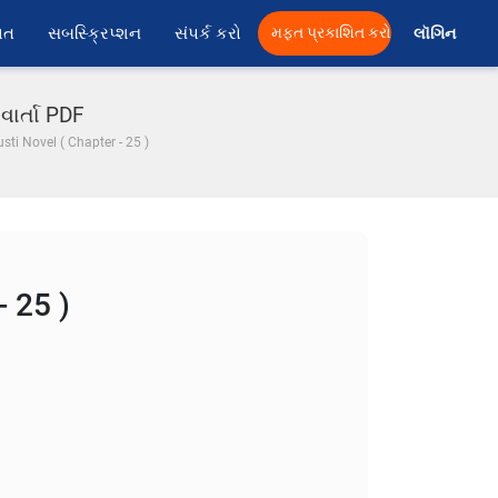
ાત
સબસ્ક્રિપ્શન
સંપર્ક કરો
મફત પ્રકાશિત કરો
લૉગિન 
વાર્તા PDF
sti Novel ( Chapter - 25 )
- 25 )