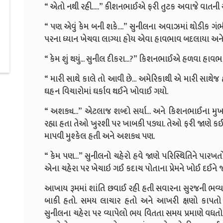
“ એતો નથી રહી.....” કીશનભાઈએ ફરી તુટક અવાજે વાતની સ
“ પણ એવું કેમ બની શકે....” સુનીલના અવાઝમાં થોડીક ગ
પરના ધ્યાન ખેચવા લાગ્યા હોય એવા હાવભાવ બદલાયા અને
“ કેમ શું થયું... સુનીલ દીકરા...?” કિશનભાઈએ હળવા હાવભાવ 
“ મારી સાથે કાલે તો આવી છે... અમેરિકાથી એ મારી સાથેજ
ઘહન વિચારોમાં ઘર્કાવ થઈને ખોવાઈ ગયો.
“ અશક્ય...” એટલાજ શબ્દો સર્યા... અને કિશનભાઈના મ
રહ્યા હતા તેઓ ખુરશી પર ખાબકી પડ્યા. તેઓ ફરી જાણે 
માપવી મુશ્કેલ હતી અને અશક્ય પણ.
“ કેમ પણ...” સુનીલનો ચહેરો હવે જાણે પરિસ્થિતિને પ
એના ચહેરા પર ખેચાઇ ગઈ કદાચ પોતાના પ્રેમને ખોઈ દઈને જ
આખાય રૂમમાં શાંતિ છવાઈ રહી હતી સવારના સુરજની ભવ
બાકી હતો. સમય લાચાર હતો અને આખરી ક્ષણો કાપતો 
સુનીલના ચહેરા પર વ્યાપેલો ભય વિતતા સમય પ્રમાણે વધતો 