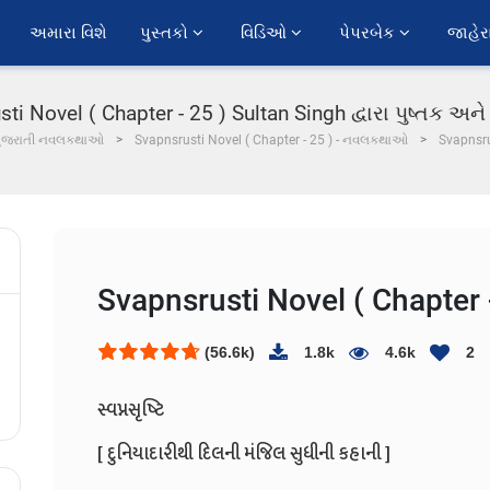
અમારા વિશે
પુસ્તકો 
વિડિઓ 
પેપરબેક 
જાહેર
ti Novel ( Chapter - 25 ) Sultan Singh દ્વારા પુષ્તક અને 
ુજરાતી નવલકથાઓ
Svapnsrusti Novel ( Chapter - 25 ) - નવલકથાઓ
Svapnsru
Svapnsrusti Novel ( Chapter 
(56.6k)
1.8k
4.6k
2
સ્વપ્નસૃષ્ટિ
[ દુનિયાદારીથી દિલની મંજિલ સુધીની કહાની ]