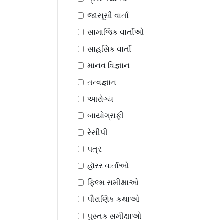
જાસૂસી વાર્તા
સામાજિક વાર્તાઓ
સાહસિક વાર્તા
માનવ વિજ્ઞાન
તત્વજ્ઞાન
આરોગ્ય
બાયોગ્રાફી
રેસીપી
પત્ર
હૉરર વાર્તાઓ
ફિલ્મ સમીક્ષાઓ
પૌરાણિક કથાઓ
પુસ્તક સમીક્ષાઓ