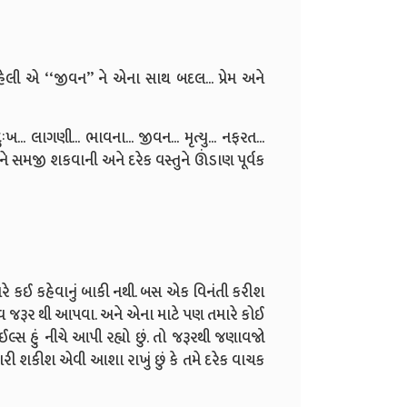
ી એ ‘‘જીવન’’ ને એના સાથ બદલ... પ્રેમ અને
ખ... લાગણી... ભાવના... જીવન... મૃત્યુ... નફરત...
ઓને સમજી શકવાની અને દરેક વસ્તુને ઊંડાણ પૂર્વક
 મારે કઈ કહેવાનું બાકી નથી. બસ એક વિનંતી કરીશ
ાવ જરૂર થી આપવા. અને એના માટે પણ તમારે કોઈ
ઈલ્સ હું નીચે આપી રહ્યો છું. તો જરૂરથી જણાવજો
ધારી શકીશ એવી આશા રાખું છું કે તમે દરેક વાચક