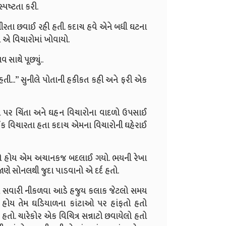
્પષ્ટતા કરી.
ંભીરતા છવાઈ રહી હતી. કદાચ હવે એને બધી ઘટના
 એ વિચારોમાં ખોવાયો.
સાથે પૂછ્યું..
 હતી...” સુનીલે પોતાની હકીકત કહી અને ફરી એક
ુખ પર ચિંતા અને ઘહન વિચારોના વાદળો ઉપસાઈ
કઈક વિચારતા હતા કદાચ એમના વિચારોની ઘહેરાઈ
ારખતો હોય એમ અચાનકજ બદલાઈ ગયો. ભયની રેખા
ાણે સોનલથી જુદા પાડવાનો એ દર્દ હતો.
્ય સવારી નીકળવા આડે હજુય કલાક જેટલો સમય
હોય તેમ ઘડિયાળના કાંટાઓ પર હાંફતો હતો
હતો. ચારેકોર એક વિચિત્ર સન્નાટો છવાયેલો હતો