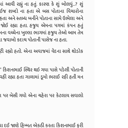
ી રહ્યું ના હતું. કારણ કે શું બોલવું...? શું
 કોઈજ શબ્દો ના હતા એ બસ પોતાના વિચારોના
હતા અને સ્તબ્ધ બનીને પોતાના સામે ઉભેલા અને
ોઈ રહ્યા હતા. હજુય એમના પગમાં કંપન હતું
મના વચ્ચેના ખુલ્લા ભાગમાં હજુય તેઓ આમ તેમ
ા જવાબો કદાચ પોતાની પાસેજ ના હતા.
 તૂટી રહ્યો હતો. એના અવાજમાં વેદના સાથે થોડોક
નથી...” કિશનભાઈ સ્થિર થઇ ગયા પાસે પડેલી પોતાની
હી રહ્યા હતા ગાળામાં ડૂમો ભરાઈ રહી હતી મન
ોફા પર બેસી ગયો એના ચહેરા પર કેટલાય સવાલો
 જવા દઈ જાણે હિમ્મત એકઠી કરતા કિશનભાઈ ફરી