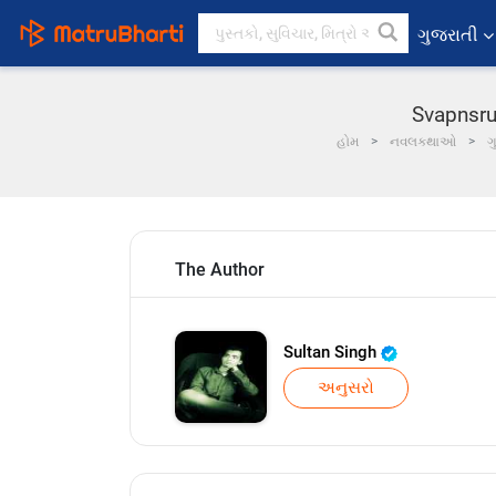
ગુજરાતી
Svapnsrus
હોમ
નવલકથાઓ
ગ
The Author
Sultan Singh
અનુસરો