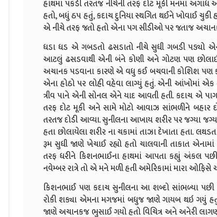
હાથમાં પકડી તરતજ નીચેની તરફ દોટ મૂકી મનમાં અગાધ 
હતો, બધું ઠપ હતું, કદાચ દુનિયા સ્થગિત થઈને ખોવાઈ ચુક
એ નીચે તરફ જતો હતો એના પગ સીડીઓ પર જતાજ અચાનક
ધડા ધડ એ ગબડતો ઢસડાતો નીચે સુધી ગબડી પડ્યો એના 
આટલું ઢસડવાથી એની બંને કોણી અને ગોટણ પણ છોલાઈ
અચાનક પડવાના કારણે એ વધુ કઈ બચવાની કોશિશ પણ કરી
એના હોઠો પર લોહી વહેવા લાગ્યું હતું. એની આંખોમ
ત્રીવ પાને એની સોનલ એને યાદ આવતી હતી. કદાચ એ પ
તરફ દોટ મૂકી અને સામે મોટો આવાઝ સાંભળીને બહાર દ
તરતજ દોડી આવ્યા. સુનીલના આખાય શરીર પર જગ્યા જગ્યાએ
હતા છોલાયેલા શરીર ના ચકામાં તાઝા દેખાતા હતા. લથડત
રૂમ સુધી જાણે ખેચાઈ રહ્યો હતો ચાલવાની તાકાત એનામાં
તરફ ધરીને કિશનભાઈના હાથમાં આપતા કહ્યું અંકલ પછી શ
નવેમ્બર રાત્રે તો એ મને મળી હતી અમેરિકામાં મારા ઓફિસે
કિશનભાઈ પણ કદાચ સુનીલના આ શબ્દો સાંભળ્યા પછી પ
રોકી શક્યા એમના મગજમાં બધુજ જાણે ગાયબ થઇ ગયું હત
જાણે અચાનકજ ભુસાઈ ગયો હતો વિચિત્ર અને અનેરી લાગણ