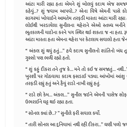
આંટા મારી રહ્યા હતા એમને શું બોલવું કદાચ એજ સમજમાં આવ
કહેવું...? શું જવાબ આપવો...? એના વિષે એમની પાસે
સાગરમાં ખોવાઇને આમતેમ તરફડી મારતા આંટા મારી રહ્યા 
લોઈથી ખરડાયેલા સુનીલના ચહેરાને એઓ સ્તબ્ધ બનીને જ
ભૂતકાળની યાદોના કરને પગ સ્થિર થઇ શકતા જ ના હતા. રૂ
આંટા મારતા હતા એમના ચહેરા પર કેટલાય સવાલો હતા જેન
“ અંકલ શું થયું હતું....” હવે કદાચ સુનીલનો શાંતિનો બંધ
ગુસ્સો પણ ભળી રહ્યો હતો.
“ શું કહું દીકરા તને તુજ કે.... મને તો કઈ જ સમજાતું.... 
ખુરશી પર ગોઠવાયા કદાચ ફસડાઈ પડ્યા. આંખોમાં આંશુ વ
તરફડી રહ્યું હતું અને હૈયું રાડો નાખી રહ્યું હતું.
“ રડો છો કેમ.... અંકલ....” સુનીલ જઇને એમની પાસેજ સ
ઉભરાઈને ઘટ્ટ થઇ રહ્યા હતા.
“ સોનલ ક્યાં છે...? ” સુનીલે ફરી સવાલ કર્યો.
“ તારી સોનલ આ દુનિયામાં નથી રહી દીકરા...” ઘણી પળો