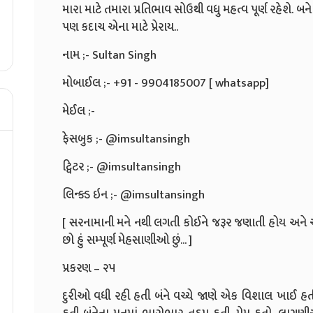
મારા માટે તમારા પ્રતિભાવ સોઉથી વધુ મહત્વ પૂર્ણ રહેશે. 
પણ કદાચ એના માટે પ્રેરાય..
નામ ;- Sultan Singh
મોબાઈલ ;- +91 - 9904185007 [ whatsapp]
મેઈલ ;-
ફેસબુક ;- @imsultansingh
ટ્વિટર ;- @imsultansingh
લિન્ક્ડ ઇન ;- @imsultansingh
[ સરનામાની મને નથી લગતી કોઈને જરૂર જણાતી હોય અને 
છો હું સમ્પૂર્ણ મેહસાણીઓ છું... ]
પ્રકરણ – ૨૫
દુરીઓ વધી રહી હતી બંને વચ્ચે જાણે એક વિશાલ ખાઈ હત