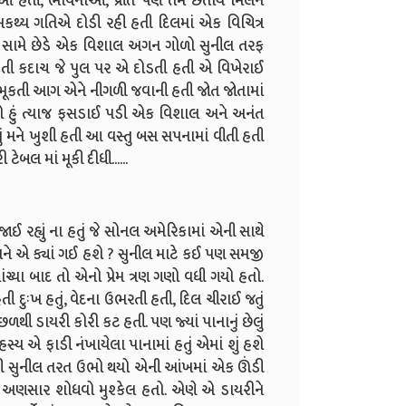
ણીઓ હતી, ભાવનાઓ, પ્રીત પણ તેમ છતાય મિલન
ી અકથ્ય ગતિએ દોડી રહી હતી દિલમાં એક વિચિત્ર
ઈ સામે છેડે એક વિશાલ અગન ગોળો સુનીલ તરફ
હતી કદાચ જે પુલ પર એ દોડતી હતી એ વિખેરાઈ
ભભૂકતી આગ એને નીગળી જવાની હતી જોત જોતામાં
ો હું ત્યાજ ફસડાઈ પડી એક વિશાલ અને અનંત
ું મને ખુશી હતી આ વસ્તુ બસ સપનામાં વીતી હતી
ેબલ માં મૂકી દીધી......
હ્યું ના હતું જે સોનલ અમેરિકામાં એની સાથે
ે એ ક્યાં ગઈ હશે ? સુનીલ માટે કઈ પણ સમજી
ચ્યા બાદ તો એનો પ્રેમ ત્રણ ગણો વધી ગયો હતો.
 દુઃખ હતું, વેદના ઉભરતી હતી, દિલ ચીરાઈ જતું
થી ડાયરી કોરી કટ હતી. પણ જ્યાં પાનાનું છેલું
ય એ ફાડી નંખાયેલા પાનામાં હતું એમાં શું હશે
ં પકડી સુનીલ તરત ઉભો થયો એની આંખમાં એક ઊંડી
ોઈ અણસાર શોધવો મુશ્કેલ હતો. એણે એ ડાયરીને