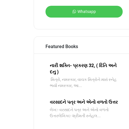
Whatsapp
Featured Books
નારી શક્તિ- પ્રકરણ 32, ( દિતિ અને
દનુ )
મિત્રો, નમસ્કાર, વાચક મિત્રોને મારાં સ્નેહ
ભર્યા નમસ્કાર, આ...
વરસાદને પત્ર અને એનો વળતો ઉત્તર
લેખ:- વરસાદને પત્ર અને એનો વળતો
ઉત્તરલેખિકા:- શ્રીમતી સ્નેહલ...