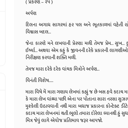
( પ્રકરણ – ૨૫ )
અર્પણ
દિલના અગાધ સાગરમાં હર પલ અને ભૂતકાળમાં વહેતી રહેલ
વિશ્વાસ બદલ...
જેના કારણે મને લખવાની પ્રેરણા મળી તેમજ પ્રેમ... સુખ... દુઃ
ઈર્ષ્યા... અથવા એમ કહું કે જીવનની દરેકે પ્રકારની લાગણી
નિરીક્ષણ કરવાની શક્તિ મળી.
તેમજ મારા દરેકે દરેક વાંચક મિત્રોને અર્પણ...
વિનંતી વિશેષ.....
મારા વિષે મેં મારા ગણાય લેખમાં કહ્યું જ છે બસ હવે કદાચ
કે મારા લેખ વાંચ્યા પછી એના પર પોતાના સારા નરસા સુઝ
મુશ્કેલી ઉઠાવવાની નથી મારા બધાજ પ્રકારના કોન્ટેક્ટ ડીટે
કદાચ મારા લેખનમાં થતી ભૂલો તમારા દોરેલા ધ્યાનથી હું સુ
મિત્ર જેવું લાગે એવોજ પ્રતિભાવ જરૂર આપજો.