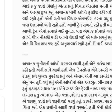
હતી બંનેના મનમાં ભારોભાર તડપ હતી, પ્રેમ હતો, લાગ
આડે હજુ જાણે મિલોનું અંતર હતું. વિચાર એક્ષપ્રેસ મનન
અને અસહ્ય દુઃખ હતું. અચાનક મારી આંખો ફાટીજ રહી ગ
વધી રહ્યો હતો એની ગતી આ વિચાર એક્સપ્રેસ કરતા વધુ 
જવા ઉતાવળો બની રહ્યો હતો. આખી ટ્રેન સળગી રહી હતી 
આખી ટ્રેન એમાં સમાઈ ગઈ સુનીલ પણ એમાંજ હોમાઈ ગય
લાંબી ચીખ નીકળી મારી આંખો ઉઘડી ગઈ. એ મારું સપનું હત
એક વિચિત્ર ભય પણ હવે અનુભવાઈ રહ્યો હતો. મેં મારી ડાયરી ટ
----
અચાનક સુનીલની આંખો વરસવા લાગી હતી એને કઈજ સમજાઈ ર
રહી હતી એની સાથે આવી હતી એજ દિવસોમાં એને ડાયરી અન
શકવું હવે ખુબજ મુશ્કેલ હતું અને એમાય એની આ ડાયરી વાં
એનું મન તૂટી ગયું હતું એની આંખોમાં એક અદભુત ભીનાશ હતી
હતું. ફટાફટ બધાજ પત્તા એને ઝડપભેર ફેરવી નાખ્યા પણ પાછળ
લખાણ હતું ત્યાના છ એક પત્તા ફાડેલા હતા કદાચ આખુય રહસ્
એ જાણવું જાણે હવે જરૂરી થઇ પડ્યું હતું. ડાયરી હાથમા
ચિંતા હતી એક પ્રશ્નોની આછી વર્ષા વરસતી હતી જેનો ક