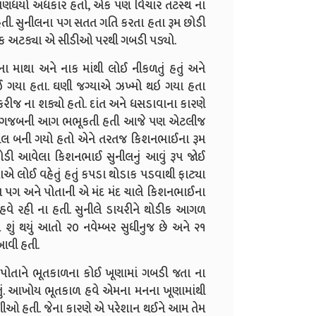
અણધર્યો અંધકાર હતો, એક પણ વિચાર તટસ્થ ના
ી હતી. સુનીલના પગ સતત ગતિ કરતા હતા રૂમ છોડી
 અટક્યા એ સીડીઓ પરથી ગબડી પડ્યો.
માથા અને નાક માંથી લોઈ નીકળતું હતું અને
 ગયા હતા. ઘણી જગ્યાએ ઝખ્મો થઇ ગયા હતા
જ ના શક્યો હતો. દાંત અને ધસડાવાના કારણે
ાં એક ગજબની આગ ભભૂકતી હતી આજે પણ એટલીજ
ાગલ બની ગયો હતો એને તરતજ કિશનભાઈના રૂમ
ોડી આવેલા કિશનભાઈ સુનીલનું આવું રૂપ જોઈ
 લોઈ વહેતું હતું કપડા થોડાક પડવાથી ફાટ્યા
ા પગ અને પોતાની એ મંદ મંદ ચાલે કિશનભાઈના
 હવે રહી ના હતી. સુનીલે ડાયરીને થોડીક આગળ
ું થયું આતો ૨૦ નવેમ્બર સુધીનુજ છે અને ૨૧
 આવી હતી.
ોતાને ભૂતકાળના કોઈ ખૂણામાં ગબડી જતા ના
ું. આખોય ભૂતકાળ હવે એમના મનના ખૂણામાંથી
ીઓ હતી. જેના કારણે એ પરેશાન થઈને આમ તેમ