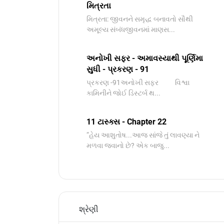
મિત્રતા
મિત્રતા: જીવનને સમૃદ્ધ બનાવતો સૌથી
અમૂલ્ય સંબંધજીવનમાં માણસ...
અનોખી સફર - અમાવસ્યાથી પૂર્ણિમા
સુધી - પ્રકરણ - 91
પ્રકરણ -91અનોખી સફર વિશ્વા
કામિનીને જોઈ ડિસ્ટર્બ થ...
11 ટાસ્ક્સ - Chapter 22
“હેય આશુતોષ...આજ સાંજે તું લાવણ્યા ને
મળવા જવાનો છે? એક બાજુ...
શ્રેણી