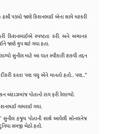
ાનક હસી પડ્યો જાણે કિશનભાઈ એના સામે મશ્કરી
ં ફરી કિશનભાઈએ સ્પષ્ટતા કરી. અને અચાનક
વાઈને જાણે ચુપ થઇ ગયા હતા.
ા લાગ્યો સુનીલ માટે આ વાત સ્વીકારી શકવી તદ્દન
 દીકરી કરતા પણ વધુ એને માનતો હતો... પણ...”
ન અંદાઝમાંજ પોતાનો રાગ ફરી રેલાવ્યો.
ે કિશનભાઈ ગભરાઈ ગયા.
...” સુનીલ હજુય પોતાની સાથે આવેલી સોનલનેજ
દુનિયા સમજી બેઠો હતો.