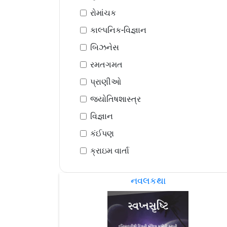
રોમાંચક
કાલ્પનિક-વિજ્ઞાન
બિઝનેસ
રમતગમત
પ્રાણીઓ
જ્યોતિષશાસ્ત્ર
વિજ્ઞાન
કંઈપણ
ક્રાઇમ વાર્તા
નવલકથા