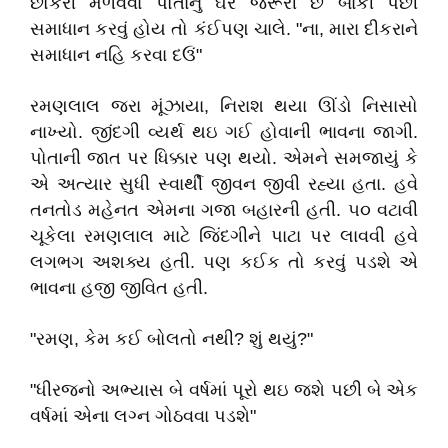
છોકરી મેળવવા પોતાનું ઘર જરૂરી છે બાકી પછી
સમાધાન કરવું હોય તો કંઈપણ ચાલે. "ના, મારા દીકરાને
સમાધાન નહિ કરવા દઉં"
રમણલાલ જરા મૂંઝાયા, નિરાશ થયા ઊંડો નિસાસો
નાખ્યો. જીંદગી વ્યર્થ થઇ ગઈ હોવાની ભાવના જાગી.
પોતાની જાત પર ધિક્કાર પણ થયો. એમને સમજાયું કે
એ અત્યાર સુધી સ્વાર્થી જીવન જીવી રહ્યા હતા. હવે
તનતોડ મહેનત એમના ગજા બહારની હતી. ૫૦ વટાવી
ચૂકેલા રમણલાલ માટે જિંદગીને પાટા પર લાવવી હવે
લગભગ અશક્ય હતી. પણ કઈક તો કરવું પડશે એ
ભાવના હજી જીવિત હતી.
"રમણ, કેમ કઈ બોલતો નથી? શું થયું?"
"ધીરજનો અભ્યાસ બે વર્ષમાં પૂરો થઇ જશે પછી બે એક
વર્ષમાં એના લગ્ન ગોઠવવા પડશે"