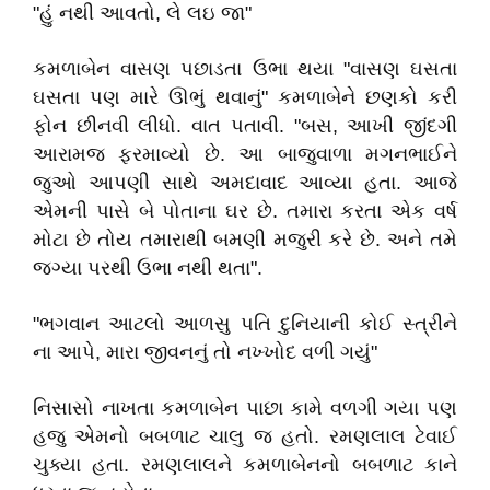
"હું નથી આવતો, લે લઇ જા"
કમળાબેન વાસણ પછાડતા ઉભા થયા "વાસણ ઘસતા
ઘસતા પણ મારે ઊભું થવાનું" કમળાબેને છણકો કરી
ફોન છીનવી લીધો. વાત પતાવી. "બસ, આખી જીંદગી
આરામજ ફરમાવ્યો છે. આ બાજુવાળા મગનભાઈને
જુઓ આપણી સાથે અમદાવાદ આવ્યા હતા. આજે
એમની પાસે બે પોતાના ઘર છે. તમારા કરતા એક વર્ષ
મોટા છે તોય તમારાથી બમણી મજુરી કરે છે. અને તમે
જગ્યા પરથી ઉભા નથી થતા".
"ભગવાન આટલો આળસુ પતિ દુનિયાની કોઈ સ્ત્રીને
ના આપે, મારા જીવનનું તો નખ્ખોદ વળી ગયું"
નિસાસો નાખતા કમળાબેન પાછા કામે વળગી ગયા પણ
હજુ એમનો બબળાટ ચાલુ જ હતો. રમણલાલ ટેવાઈ
ચુક્યા હતા. રમણલાલને કમળાબેનનો બબળાટ કાને