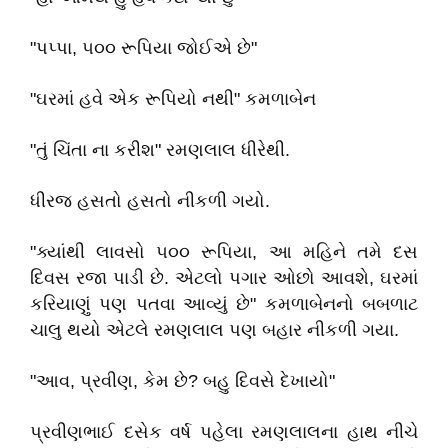
"પપ્પા, ૫૦૦ રૂપિયા જોઈએ છે"
"ઘરમાં હવે એક રૂપિયો નથી" કમળાબેન
"તું ચિંતા ના કરીશ" રમણલાલ ધીરેથી.
ધીરજ હસતો હસતો નીકળી ગયો.
"ક્યાંથી લાવસો ૫૦૦ રૂપિયા, આ મહિને તમે દસ
દિવસ રજા પાડી છે. એટલો પગાર ઓછો આવશે, ઘરમાં
કરિયાણું પણ પતવા આવ્યું છે" કમળાબેનનો બબળાટ
ચાલુ થયો એટલે રમણલાલ પણ બહાર નીકળી ગયા.
"આવ, પ્રવીણ, કેમ છે? બહુ દિવસે દેખાયો"
પ્રવીણભાઈ દસેક વર્ષ પહેલા રમણલાલના હાથ નીચે