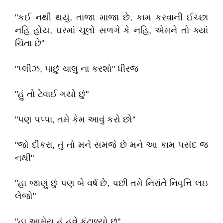
"કઈ નથી થયું, તાજા માજા છે, કામ કરવાની ઈચ્છા
નહિ હોય, ઘરમાં ચૂલો સળગે કે નહિ, એમને તો ક્યાં
ચિંતા છે"
"પ્લીઝ, પાછું ચાલુ ના કરશો" ધીરજ
"હું તો ટેવાઈ ગયો છું"
"પણ પપ્પા, તમે કેમ આવું કરો છો"
"જો દીકરા, તું તો મને સમજે છે મને આ કામ પસંદ જ
નથી"
"હા જાણું છું પણ બે વર્ષ છે, પછી તમે નિરાંતે નિવૃત્તિ લઇ
લેજો"
"હા આમેય હું હવે કંટાળ્યો છું"