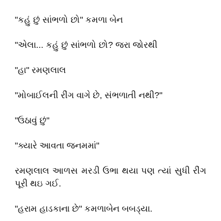
"કહું છું સાંભળો છો" કમળા બેન
"એલા... કહું છું સાંભળો છો? જરા જોરથી
"હા" રમણલાલ
"મોબાઈલની રીંગ વાગે છે, સંભળાતી નથી?"
"ઉઠાવું છું"
"ક્યારે આવતા જનમમાં"
રમણલાલ આળસ મરડી ઉભા થયા પણ ત્યાં સુધી રીંગ
પૂરી થઇ ગઈ.
"હરામ હાડકાના છે" કમળાબેન બબડ્યા.