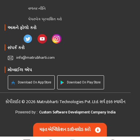
વળતર નીતિ
પેપરબેક પ્રકાશિત કરો
અમને ફોલો કરો
સંપર્ક કરો
info@matrubharti.com
મોબાઈલ એપ
Download On App Store
Download On Play Store
કોપીરાઈટ © 2026 Matrubharti Technologies Pvt. Ltd. સર્વ હક્ક સ્વાધીન
Custom Software Development Company India
Powered by :
મફત એપ્લિકેશન ડાઉનલોડ કરો