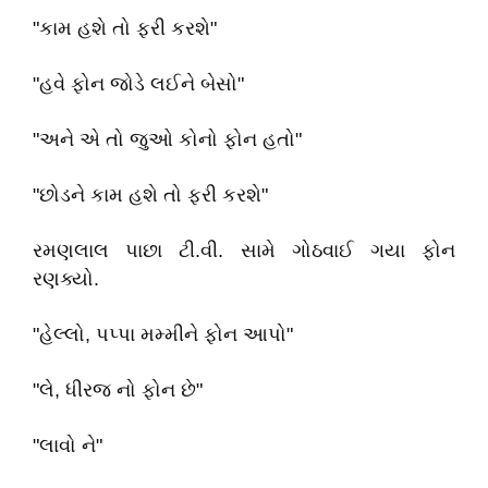
"કામ હશે તો ફરી કરશે"
"હવે ફોન જોડે લઈને બેસો"
"અને એ તો જુઓ કોનો ફોન હતો"
"છોડને કામ હશે તો ફરી કરશે"
રમણલાલ પાછા ટી.વી. સામે ગોઠવાઈ ગયા ફોન
રણક્યો.
"હેલ્લો, પપ્પા મમ્મીને ફોન આપો"
"લે, ધીરજ નો ફોન છે"
"લાવો ને"