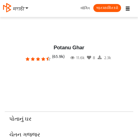
☰
લૉગિન
தமிழ்
મફત પ્રકાશિત કરો
Potanu Ghar
(65.9k)
11.6k
8
2.3k
પોતાનું ઘર
ચેતન ગજ્જર