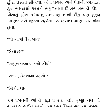
હીરા ઘસતા સીખેલા. ખંત, ધગસ અને ધંધાની આવડતે
ટૂંક સમયમાં એમને સફળતાના શિખરે બેસાડી દીધા.
પોતાનું હીરા ઘસવાનું કારખાનું નાખી દીધું પણ હજી
રમણલાલને ભૂલ્યા નહોતા. રમણલાલ માણસજ એવા
હતા.
"લો ભાભી પૈંડા ખાવ"
"શેના છે?"
"બાપુનગરમાં બંગલો લીધો"
"સરસ, કેટલામાં પડ્યો?"
"સિત્તેર લાખ"
કમળાબેનની આંખો પહોળી થઇ ગઈ. હજી કાલે તો
સાયકલ લઈને ફરતો હતો અને સિત્તેર લાખનો બંગલો.