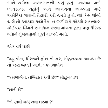
સાથે થયેલા અકસ્માતથી થયું હતું. આકાશ પાસે
લાયસન્સ નહોતું અને આગળના અભ્યાસ માટે
અમેરિકા જવાની તૈયારી કરી રહ્યો હતો. જો કેસ લાંબો
ચાલે તો આકાશ અમેરિકા ન જઈ શકે એટલે શંકરલાલ
કોઈપણ કિંમતે સમાધાન કરવા માંગતા હતા પણ ધીરજ
બધાને મુંજવણમાં મૂકી ચાલ્યો ગયો.
એક વર્ષ પછી
"વહુ બેટા, ધીરજને ફોન તો કર, મોહનકાકા આવ્યા છે
તો જરા જલ્દી આવે. " કમળાબેન
"કમળાબેન, તબિયત કેવી છે?" મોહનલાલ
"સારી છે"
"તો ફાવી ગયું નવા ઘરમાં ?"