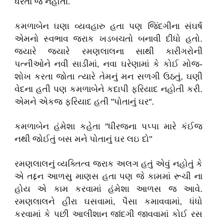
ધરતા જ નહોતા.
કમળાબેન ઘણા વ્યવહારુ હતા પણ જિંદગીના સંઘર્ષ
એમનો સ્વભાવ જરાક ખડબચતો બનાવી દીધો હતો.
જયારે જયારે રમણલાલના સાથી કારીગરોની
પત્નીઓને નવી સાડીમાં, નવા ઘરેણામાં કે કોઈ મોજ-
શોખ કરતા જોતા ત્યારે તેમનું મન સળગી ઉઠતું, ઘણી
વેદના હતી પણ કમળાબેને કદાપી ફરિયાદ નહોતી કરી.
એમને એકજ ફરિયાદ હતી "પોતાનું ઘર".
કમળાબેન હંમેશા કહેતા "ધીરજના પપ્પા મારે કંઈજ
નથી જોઈતું બસ મને પોતાનું ઘર લઇ દો"
રમણલાલનું વ્યક્તિત્વ જરાક અલગ હતું એવું નહોતું કે
એ તદ્દન આળસુ માણસ હતા પણ જે કામમાં રૂચી ના
હોય એ કામ કરવામાં હંમેશા આળસ જ આવે.
રમણલાલને હીરા ઘસવામાં, પૈસા કમાવવામાં, ધંધો
કરવામાં કે પછી આલીશાન જીંદગી જીવવામાં કોઈ રસ