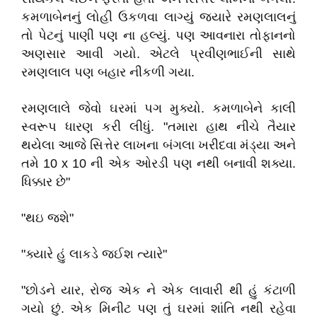
કમળાબેનનું લોહી ઉકળવા લાગ્યું જયારે રમણલાલનું
તો પેટનું પાણી પણ ના હલ્યું. પણ આવનારા તોફાનનો
અણસાર આવી ગયો. એટલે પ્રવીણભાઈની સાથે
રમણલાલ પણ બહાર નીકળી ગયા.
રમણલાલે જેવો ઘરમાં પગ મુક્યો. કમળાબેને કાલી
સ્વરૂપ ધારણ કરી લીધું. "તમારા હાથ નીચે તૈયાર
થયેલા આજે સિત્તેર લાખના બંગલા ખરીદવા મંડ્યા અને
તમે 10 x 10 ની એક ઓરડી પણ નથી બનાવી શક્યા.
ધિક્કાર છે"
"થઇ જશે"
"ક્યારે હું લાકડે જઈશ ત્યારે"
"છોડને યાર, રોજ એક ને એક લાવારી થી હું કંટાળી
ગયો છું. એક મિનીટ પણ તું ઘરમાં શાંતિ નથી રહેવા