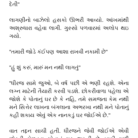
દેતી"
લાગણીનો બાઝેલો હસકો ઊભરી આવ્યો. આંખમાંથી
અશ્રુધારા વહેવા લાગી. ગુસ્સો પળવારમાં અલોપ થઇ
ગયો.
"તમારી જોડે કંઈપણ આશા રાખવી નકામી છે"
"હું શું કરું, મારું મન નથી લાગતું"
"ધીરજ સામે જુઓ, બે વર્ષ પછી એ ભણી રહશે. એના
લગ્ન માટેની તૈયારી કરવી પડશે. છોકરીવાળા પહેલા એ
જોશે કે પોતાનું ઘર છે કે નહિ, તમે સમજતા કેમ નથી
મને સિત્તેર લાખના બંગલાના અભરખા નથી મને પોતાનું
કહી શકાય એવું એક નાનકડું ઘર જોઈએ છે."
વાત તદ્દન સાચી હતી. ધીરજને જેવી જોઈએ એવી