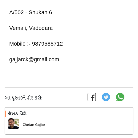
A/502 - Shukan 6
Vemali, Vadodara
Mobile :- 9879585712
gajjarck@gmail.com
આ પુસ્તકને શેર કરો:
લેખક વિશે
અનુસરો
Chetan Gajjar