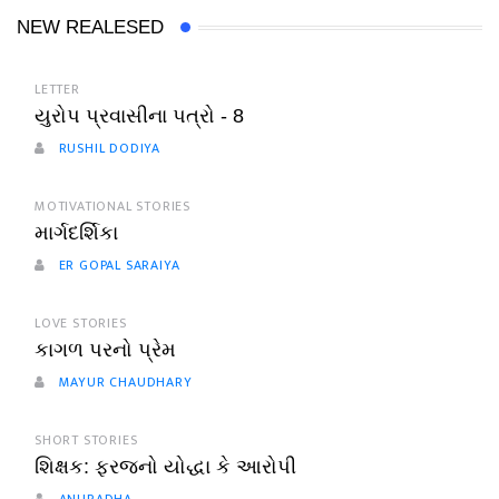
NEW REALESED
LETTER
યુરોપ પ્રવાસીના પત્રો - 8
RUSHIL DODIYA
MOTIVATIONAL STORIES
માર્ગદર્શિકા
ER GOPAL SARAIYA
LOVE STORIES
કાગળ પરનો પ્રેમ
MAYUR CHAUDHARY
SHORT STORIES
શિક્ષક: ફરજનો યોદ્ધા કે આરોપી