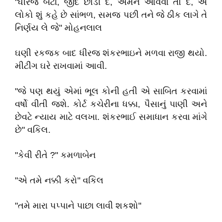
"ધીરજ બેટા, જીદ છોડી દે, એમને આવવા તો દે, એ
લોકો શું કહે છે સાંભળ, સમજ પછી તને જે ઠીક લાગે તે
નિર્ણય લે જે" મોહનલાલ
ઘણી રકજક બાદ ધીરજ શંકરભાઇને મળવા રાજી થયો.
મીટીંગ ઘરે રાખવામાં આવી.
"જે પણ થયું એમાં ભૂલ કોની હતી એ સાબિત કરવામાં
વર્ષો વીતી જશે. કોર્ટ કચેરીના ધક્કા, પૈસાનું પાણી અને
છેવટે ન્યાય માટે વલખા. શંકરભાઈ સમાધાન કરવા માંગે
છે" વકિલ.
"કેવી રીતે ?" કમળાબેન
"એ તમે નક્કી કરો" વકિલ
"તમે મારા પપ્પાને પાછા લાવી શકશો"