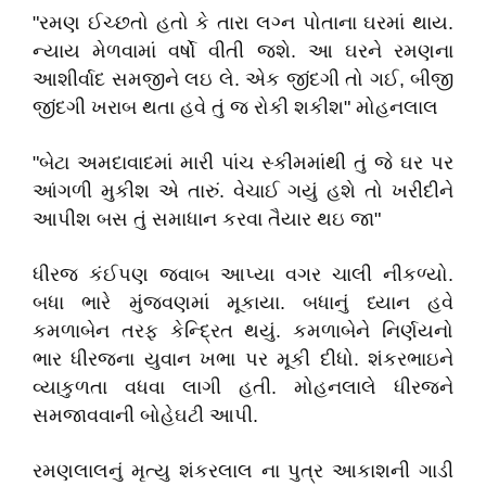
"રમણ ઈચ્છતો હતો કે તારા લગ્ન પોતાના ઘરમાં થાય.
ન્યાય મેળવામાં વર્ષો વીતી જશે. આ ઘરને રમણના
આશીર્વાદ સમજીને લઇ લે. એક જીંદગી તો ગઈ, બીજી
જીંદગી ખરાબ થતા હવે તું જ રોકી શકીશ" મોહનલાલ
"બેટા અમદાવાદમાં મારી પાંચ સ્કીમમાંથી તું જે ઘર પર
આંગળી મુકીશ એ તારું. વેચાઈ ગયું હશે તો ખરીદીને
આપીશ બસ તું સમાધાન કરવા તૈયાર થઇ જા"
ધીરજ કંઈપણ જવાબ આપ્યા વગર ચાલી નીકળ્યો.
બધા ભારે મુંજવણમાં મૂકાયા. બધાનું ધ્યાન હવે
કમળાબેન તરફ કેન્દ્રિત થયું. કમળાબેને નિર્ણયનો
ભાર ધીરજના યુવાન ખભા પર મૂકી દીધો. શંકરભાઇને
વ્યાકુળતા વધવા લાગી હતી. મોહનલાલે ધીરજને
સમજાવવાની બોહેઘટી આપી.
રમણલાલનું મૃત્યુ શંકરલાલ ના પુત્ર આકાશની ગાડી