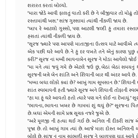
શરારત કરતાં બોલ્યો.
"મારા જોડે આવી ફાલતું વાતો કરી છે ને બીજીવાર તો મોઢું ત
રસ્તામાંથી ખસ." સાંજ ગુસ્સામાં ત્યાંથી નીકળી જાય છે.
"બાપ રે આટલો ગુસ્સો, પણ આટલી જલ્દી હું તમારા રસ્તામ
હસતાં ત્યાંથી નીકળી જાય છે.
"સૂરજ જ્યારે પણ આપણે માતાજીના ઉત્સવ માટે આવીએ ત્ય
એક પછી ઘરે આવે છે. ને હું દર વખતે તને એનું કારણ પુછું
કરી?" સૂરજ નાં મમ્મી ભાવનાબેન સૂરજ ને મોડા આવેલો જોઈ પ્રશ
"મા મને ત્યાં જવું ગમે છે એટલે જઉં છું, બેઠાં બેઠાં સમયનું
સૂરજની બન્ને બેન શાંતિ અને શિવાની બાર થી અંદર આવે છે.
"મમ્મા બધા લોકો ક્યાં છે? આખું ગામ સૂમસાન છે." શિવા
શાંત સ્વભાવની હતી જ્યારે સૂરજ અને શિવાની તોફાની સ્વભ
"હા મા હૂં ઘરે આવતો હતો ત્યારે પણ મને કોઈ ના દેખાયું." સ
"ભાવના, ભાવના ખબર છે ગામમાં શું થયું છે?" સૂરજના
છે. બધાં એમની સામે પ્રશ્ર સૂચક નજરે જુએ છે.
"અરે મૂળજી ની હત્યા થઈ ગઈ છે. અનિલ ની દીકરી સાંજ એ
પૂજા છે. તો આખું ગામ ત્યાં છે. આજે મારા દોસ્ત અનિલન
બોલે છે. સાંજ નું નામ સાંભળી સૂરજ ને બાળપણ યાદ આવે છે.