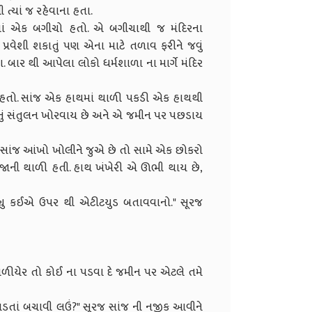
ત્યાં જ રહેવાના હતા.
ાં એક બગીચો હતો. એ બગીચાથી જ મંદિરના
 પ્રવેશી શકાતું પણ એના માટે તળાવ ફરીને જવું
 બાર થી આપેલા લોકો ધર્મશાળા ના માર્ગે મંદિર
બંધ હતો. સાંજ એક હાથમાં થાળી પકડી એક હાથથી
 એનું સંતુલન ખોરવાય છે અને એ જમીન પર પછડાય
." સાંજ આંખો ખોલીને જુએ છે તો સામે એક છોકરો
જાની થાળી હતી. હાથ ખંખેરી એ ઊભી થાય છે,
્યુ કઈએ ઉપર થી એટીટયુડ બતાવવાનો." સૂરજ
ે નાળીયેર તો કોઈ ના પડવા દે જમીન પર એટલે તમે
ને પડતાં બચાવી લઉં?" સૂરજ સાંજ ની નજીક આવીને