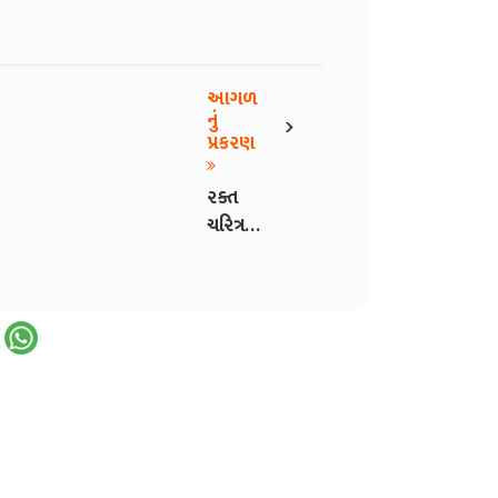
આગળ
›
નું
પ્રકરણ
રક્ત
ચરિત્ર -
3