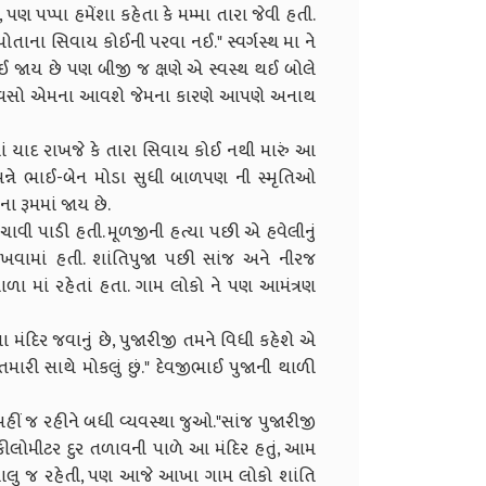
, પણ પપ્પા હમેંશા કહેતા કે મમ્મા તારા જેવી હતી.
 પોતાના સિવાય કોઈની પરવા નઈ." સ્વર્ગસ્થ મા ને
 થઈ જાય છે પણ બીજી જ ક્ષણે એ સ્વસ્થ થઈ બોલે
 દિવસો એમના આવશે જેમના કારણે આપણે અનાથ
શાં યાદ રાખજે કે તારા સિવાય કોઈ નથી મારું આ
. બન્ને ભાઈ-બેન મોડા સુધી બાળપણ ની સ્મૃતિઓ
ા રૂમમાં જાય છે.
ાવી પાડી હતી. મૂળજીની હત્યા પછી એ હવેલીનું
ા રાખવામાં હતી. શાંતિપુજા પછી સાંજ અને નીરજ
ાળા માં રહેતાં હતા. ગામ લોકો ને પણ આમંત્રણ
મંદિર જવાનું છે, પુજારીજી તમને વિધી કહેશે એ
તમારી સાથે મોકલું છું." દેવજીભાઈ પુજાની થાળી
અહીં જ રહીને બધી વ્યવસ્થા જુઓ."સાંજ પુજારીજી
 કીલોમીટર દુર તળાવની પાળે આ મંદિર હતું, આમ
 ચાલુ જ રહેતી, પણ આજે આખા ગામ લોકો શાંતિ