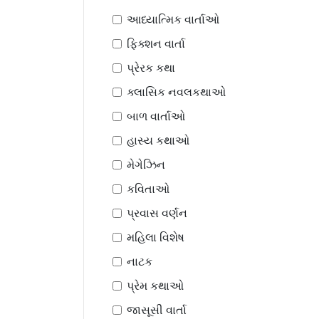
આધ્યાત્મિક વાર્તાઓ
ફિક્શન વાર્તા
પ્રેરક કથા
ક્લાસિક નવલકથાઓ
બાળ વાર્તાઓ
હાસ્ય કથાઓ
મેગેઝિન
કવિતાઓ
પ્રવાસ વર્ણન
મહિલા વિશેષ
નાટક
પ્રેમ કથાઓ
જાસૂસી વાર્તા