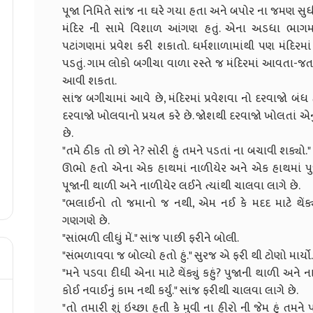
પૂજા નિમિતે સાંજ ના ઘરે ગયા હતા અને બપોર ના જમણ સુધી 
મંદિર ની સામે વિશાળ આંગણ હતું. એના અડધા ભાગમ
પટાંગણમાં પ્રવેશ કરી શકાતો. ધર્મશાળામાંથી પણ મંદિરમાં
પડતું. ગામ લોકો બગીચા વાળા રસ્તે જ મંદિરમાં આવતા-જતા.
આવી શકતા.
સાંજ બગીચામાં આવે છે, મંદિરમાં પ્રવેશવા નો દરવાજો 
દરવાજો ખોલવાનો પ્રયત્ન કરે છે. જોશથી દરવાજો ખોલતાં
છે.
"તમે ઠીક તો છો ને? સોરી હું તમને પડતાં ના બચાવી શક્યો
ઊભો હતો એના એક હાથમાં નાળીયેર અને એક હાથમાં પુ
પૂજાની થાળી અને નાળીયેર લઈને ત્યાંથી ચાલવા લાગે છે.
"ભલાઈનો તો જમાનો જ નથી, એમ નઈ કે મદદ માટે થેંક
ગણગણે છે.
"સાંભળી લીધું મેં." સાંજ પાછી ફરીને બોલી.
"સંભળાવવા જ બોલ્યો હતો હું." સુરજ એ ફરી થી ટોણો માર્યો.
"મને પડવા દીધી એના માટે થેંક્યું કહું? પુજાની થાળી અન
કોઈ નવાઈનું કામ નથી કર્યું." સાંજ ફરીથી ચાલવા લાગે છે.
"તો તમારી શું ઇચ્છા હતી કે મુવી ના હીરો ની જેમ હૂં તમ