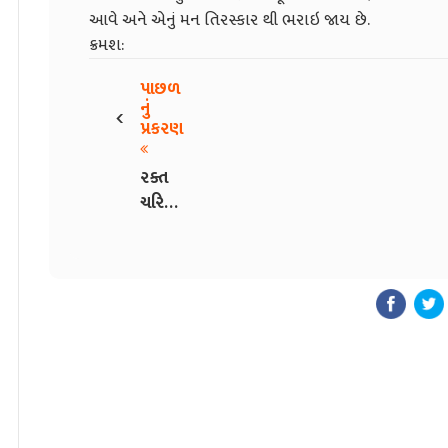
આવે અને એનું મન તિરસ્કાર થી ભરાઇ જાય છે.
ક્રમશ:
પાછળ
‹
નું
પ્રકરણ
રક્ત
ચરિત્ર -
1