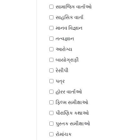
સામાજિક વાર્તાઓ
સાહસિક વાર્તા
માનવ વિજ્ઞાન
તત્વજ્ઞાન
આરોગ્ય
બાયોગ્રાફી
રેસીપી
પત્ર
હૉરર વાર્તાઓ
ફિલ્મ સમીક્ષાઓ
પૌરાણિક કથાઓ
પુસ્તક સમીક્ષાઓ
રોમાંચક