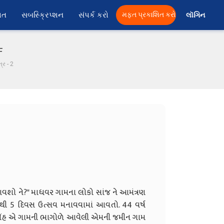
ાત
સબસ્ક્રિપ્શન
સંપર્ક કરો
મફત પ્રકાશિત કરો
લૉગિન 
F
્ર - 2
આવશો ને?" માધવર ગામના લોકો સાંજ ને આમંત્રણ
 થી 5 દિવસ ઉત્સવ મનાવવામાં આવતો. 44 વર્ષ
વસિંહ એ ગામની ભાગોળે આવેલી એમની જમીન ગામ