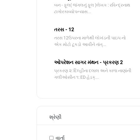
બન - ફૂલ( જંગલનું ફૂલ )લેખક : રવિન્દ્રનાથ
ટાગોરકાવ્યોપન્યાસ​...
તરસ - 12
તરસ 12ઉપરના માળેથી લોખંડની પાઇપ નો
એક મોટો ટૂકડો આવીને તાંત્...
ઓપરેશન સાગર મંથન - પ્રકરણ 2
પ્રકરણ ૨: દિલ્હીના દલાલ અને કાળા નાણાંની
ગલીઓસીન ૧: ED હેડક્...
શ્રેણી
વાર્તા