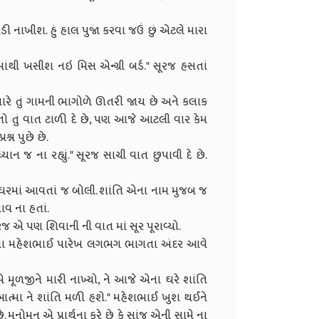
ોડી નાખીશ. હું હાલ પુજા કરવા જઉં છું એટલે મારા
ાંથી ખસીશ નઇ મિસ એન્ગ્રી બર્ડ." સૂરજ હસતાં
ારે તું ગામની ભાગોળે ઊતરી જાય છે અને કલાક
 તો તું વાત ટાળી દે છે, પણ આજે આટલી વાર કેમ
્ન પુછે છે.
 ધ્યાન જ ના રહ્યું." સૂરજ સાચી વાત છુપાવી દે છે.
ની ઘરમાં આવતાં જ બોલી. શાંતિ એના નામ મુજબ જ
ાવ ના હતાં.
ૂરજ એ પણ શિવાની ની વાત માં સૂર પૂરાવ્યો.
 પિતા મહેશભાઈ પારેખ લગભગ ભાગતા અંદર આવે
 મૂળજીને મારી નાખ્યો, ને આજે એના ઘરે શાંતિ
ી આત્મા ને શાંતિ મળી હશે." મહેશભાઈ ખુશ થઈને
 મનોમન એ પ્રાર્થના કરે છે કે સાંજ એની સામે ના