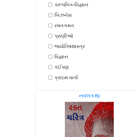
કાલ્પનિક-વિજ્ઞાન
બિઝનેસ
રમતગમત
પ્રાણીઓ
જ્યોતિષશાસ્ત્ર
વિજ્ઞાન
કંઈપણ
ક્રાઇમ વાર્તા
નવલકથા