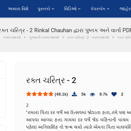
અમારા વિશે
પુસ્તકો 
વિડિઓ 
પેપરબેક 
જાહેર
રક્ત ચરિત્ર - 2 Rinkal Chauhan દ્વારા પુષ્તક અને વાર્તા PD
નવલકથાઓ
ગુજરાતી નવલકથાઓ
રક્ત ચરિત્ર - 2 - નવલકથાઓ
રક્ત ચરિત
રક્ત ચરિત્ર - 2
(49.1k)
5k
9.7k
2
2
"તમારા પિતા દર વર્ષે આ ઉત્સવમાં જોડાતા હતા, તમે પણ 
આપવા આવ્યા હતા. ગામમાં દર વર્ષે જેઠ મહિનાની પાંચમ
પહેલાં અનિલસિંહ નો જન્મ થયો ત્યારે એમના પિતા માધ