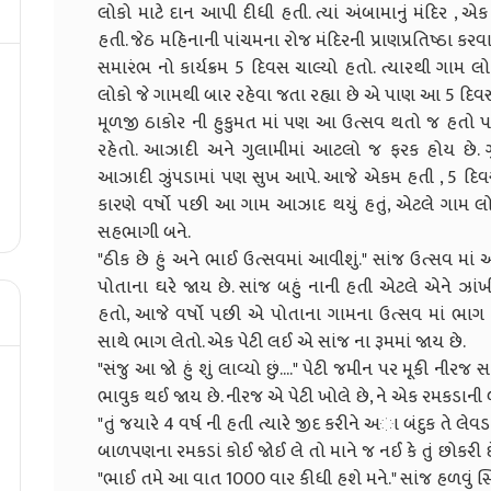
લોકો માટે દાન આપી દીધી હતી. ત્યાં અંબામાનું મંદિર ,
હતી. જેઠ મહિનાની પાંચમના રોજ મંદિરની પ્રાણપ્રતિષ્ઠા 
સમારંભ નો કાર્યક્રમ 5 દિવસ ચાલ્યો હતો. ત્યારથી ગામ 
લોકો જે ગામથી બાર રહેવા જતા રહ્યા છે એ પાણ આ 5 દિવ
મૂળજી ઠાકોર ની હુકુમત માં પણ આ ઉત્સવ થતો જ હતો પરં
રહેતો. આઝાદી અને ગુલામીમાં આટલો જ ફરક હોય છે. 
આઝાદી ઝુંપડામાં પણ સુખ આપે. આજે એકમ હતી , 5 દિવ
કારણે વર્ષો પછી આ ગામ આઝાદ થયું હતું, એટલે ગામ લો
સહભાગી બને.
"ઠીક છે હું અને ભાઈ ઉત્સવમાં આવીશું." સાંજ ઉત્સવ મા
પોતાના ઘરે જાય છે. સાંજ બહું નાની હતી એટલે એને ઝા
હતો, આજે વર્ષો પછી એ પોતાના ગામના ઉત્સવ માં ભાગ લ
સાથે ભાગ લેતો. એક પેટી લઈ એ સાંજ ના રૂમમાં જાય છે.
"સંજુ આ જો હું શું લાવ્યો છું...." પેટી જમીન પર મૂકી નીરજ
ભાવુક થઈ જાય છે. નીરજ એ પેટી ખોલે છે, ને એક રમકડાની બં
"તું જયારે 4 વર્ષ ની હતી ત્યારે જીદ કરીને અા બંદુક તે લ
બાળપણના રમકડાં કોઈ જોઈ લે તો માને જ નઈ કે તું છોકરી 
"ભાઈ તમે આ વાત 1000 વાર કીધી હશે મને." સાંજ હળવું સ્મ