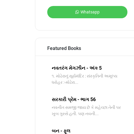
Whatsapp
Featured Books
નવતરંગ મેગઝીન - અંક 5
૧. મોઢેરાનું સૂર્યમંદિર : સંસ્કૃતિની અમૂલ્ય
ધરોહર :-​મોઢેરા...
સરકારી પ્રેમ - ભાગ 56
નવનીત સમજી જાય છે કે મહેચ્છા તેની પર
ખુબ ગુસ્સે હતી. પણ નવની...
બન - ફૂલ