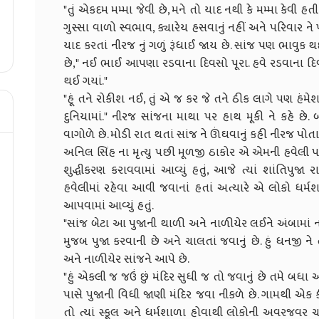
"તું એકદમ મમ્મા જેવી છે, મને તો યાદ નથી કે મમ્મા કેવી હતી
ગુસ્સા વાળો સ્વભાવ, ક્યારેય હસવાનું નહીં અને પરિવાર ને
યાદ કરતાં નીરજ નું ગળું રૂંધાઈ જાય છે. સાંજ પણ ભાવુક
છે," નઈ ભાઈ આપણા રડવાના દિવસો પૂરા. હવે રડવાના
થઈ ગયાં."
"હૂં તને રોકીશ નઈ, તું એ જ કર જે તને ઠીક લાગે પણ હંમે
દુનિયામાં." નીરજ સાંજના માથા પર હાથ મૂકી ને કહે છે
વાગોળે છે. મોડી રાત થતાં સાંજ ને ઊંઘવાનું કહી નીરજ પોતાન
અનિલ સિંહ ના મૃત્યુ પછી મૂળજી ઠાકોર એ એમની હવેલી પચ
શુદ્ધીકરણ કરાવવામાં આવ્યું હતું, આજે ત્યાં શાંતિપુજ
હવેલીમાં રહેવા આવી જવાનાં હતાં અત્યારે એ લોકો ધર્મશ
આપવામાં આવ્યું હતું.
"સાંજ બેટા આ પુજાની થાળી અને નાળીયેર લઈને અંબામાં ના 
મુજબ પુજા કરવાની છે અને ચાલતાં જવાનું છે. હું ધનજી ને 
અને નાળીયેર સાંજને આપે છે.
"હું એકલી જ જઉં છું મંદિર સુધી જ તો જવાનું છે તમે બધા 
પાસે પુજાની વિધી જાણી મંદિર જવા નીકળે છે. ગામથી એક
તો ત્યાં સ્કૂલ અને ધર્મશાળા હોવાથી લોકોની અવરજવર