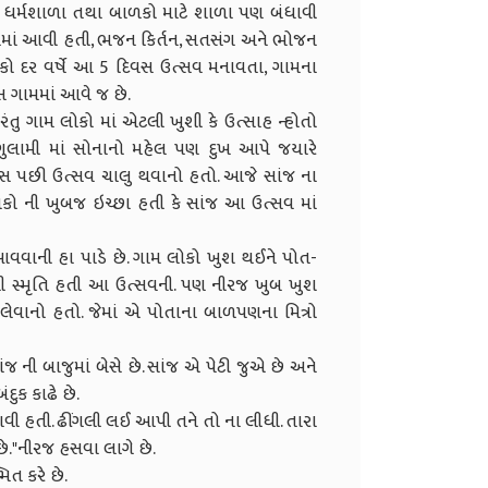
 એક ધર્મશાળા તથા બાળકો માટે શાળા પણ બંધાવી
કરવામાં આવી હતી, ભજન કિર્તન, સતસંગ અને ભોજન
લોકો દર વર્ષે આ 5 દિવસ ઉત્સવ મનાવતા, ગામના
સ ગામમાં આવે જ છે.
તુ ગામ લોકો માં એટલી ખુશી કે ઉત્સાહ ન્હોતો
ગુલામી માં સોનાનો મહેલ પણ દુખ આપે જયારે
સ પછી ઉત્સવ ચાલુ થવાનો હતો. આજે સાંજ ના
કો ની ખુબજ ઇચ્છા હતી કે સાંજ આ ઉત્સવ માં
ં આવવાની હા પાડે છે. ગામ લોકો ખુશ થઈને પોત-
ંખી સ્મૃતિ હતી આ ઉત્સવની. પણ નીરજ ખુબ ખુશ
ેવાનો હતો. જેમાં એ પોતાના બાળપણના મિત્રો
 સાંજ ની બાજુમાં બેસે છે. સાંજ એ પેટી જુએ છે અને
દુક કાઢે છે.
ેવડાવી હતી. ઢીંગલી લઈ આપી તને તો ના લીધી. તારા
છે."નીરજ હસવા લાગે છે.
િત કરે છે.