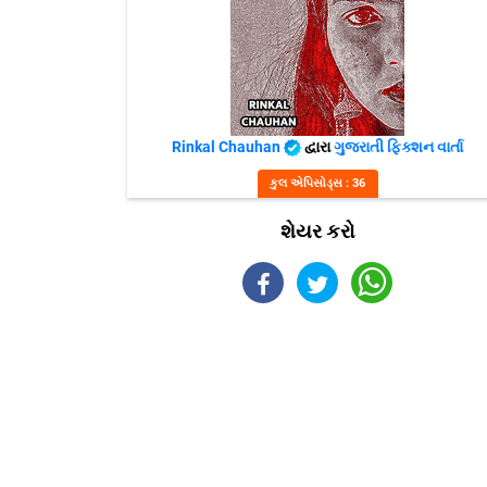
Rinkal Chauhan
દ્વારા
ગુજરાતી ફિક્શન વાર્તા
કુલ એપિસોડ્સ : 36
શેયર કરો