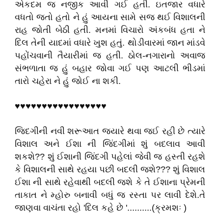
એકદમ જ નજીક આવી ગઈ હતી. ઇતજાર વધારે
વધતો જતો હતો ને હું આયના સામે સજ થઈ વિશાલની
રાહ જોતી બેઠી હતી. મનમાં વિચારો અંકબંધ હતા ને
દિલ તેની યાદમાં વધારે ખુશ હતું. થોડીવારમાં જાન માંડવે
પહોંચવાની તૈયારીમાં જ હતી. ઠોલ-નગારાનો અવાજ
સંભળાતા જ હું બહાર જોવા ગઈ પણ આટલી ભીડમાં
તારો ચહેરા ને હું જોઈ ના શકી.
♥♥♥♥♥♥♥♥♥♥♥♥♥♥♥♥♥
જિદગીની નવી શરૂઆત જયારે થવા જઈ રહી છે ત્યારે
વિશાલ અને ઈશા ની જિંદગીમાં શું બદલાવ આવી
શકશે?? શું ઈશાની જિંદગી પહેલાં જેવી જ હસ્તી રહશે
કે વિશાલની સાથે રહયા પછી બદલી જશે??? શું વિશાલ
ઈશા ની સાથે રહેવાથી બદલી જશે કે તે ઈશાના પ્રેમની
તાકાત ને મ્હોરુ બનાવી બધું જ રસ્તા પર લાવી
દેશે.તે
જાણવા વાચંતા રહો 'દિલ કહે છે '..........(ક્રમશઃ )