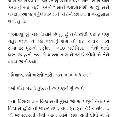
એમ જ તડપે છે. પ્લીઝ તું કયારે પણ મારી સાથે વાત
કરવાનું બંધ નહીં કરતો." મારી આખોમાંથી આશું સરી
પડયા. આજે પહેલીવાર મને કોઈને છોડવાનો અહેસાસ
થતો હતો.
" આટલુ શું કામ વિચારે છે તું. હું તને છોડી કયારે પણ
નહીં જાવ ને જો જવાનું થશે તો દર કલાકે તારા
સમાચાર પુછતો રહીશ , આઈ પ્રોમિસ. " તેની વાતો
શરૂ જ હતી ત્યાં મે ખરતા તારા ને જોઈ લીધો ને તેને
વચ્ચે જ રોકયો
" વિશાલ, જો ખરતો તારો, ચલ આંખ બંધ કર "
" જે પોતે ખરતો હોય તે આપણને શું આપે"
" ના, વિશાલ વાત વિશ્વાસની હોય જો આપણને તેના પર
વિશ્વાસ હોય તો જરુર મળે, ચલ ફટાફટ કંઈક માંગ ...
"મે જબરદસ્તી તેની આખ સામે હાથ રાખી દીધો ને મે