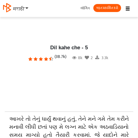
☰
લૉગિન
मराठी
મફત પ્રકાશિત કરો
Dil kahe che - 5
(38.7k)
8k
2
3.3k
આખરે તો તેનું ધાર્યું થવાનું હતું, તેને મને ગમે તેમ કરીને
મનાવી લીધી છતાં પણ મે લગ્ન માટે એક અઠવાડિયાનો
સમય માગ્યો હતો તૈયારી કરવામાં. જે યાદોને મારે