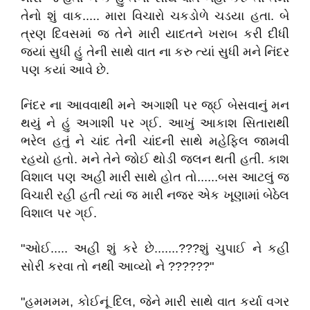
તેનો શું વાક..... મારા વિચારો ચકડોળે ચડયા હતા. બે
ત્રણ દિવસમાં જ તેને મારી યાદતને ખરાબ કરી દીધી
જયાં સુધી હું તેની સાથે વાત ના કરુ ત્યાં સુધી મને નિંદર
પણ કયાં આવે છે.
નિંદર ના આવવાથી મને અગાશી પર જ્ઈ બેસવાનું મન
થયું ને હું અગાશી પર ગ્ઈ. આખું આકાશ સિતારાથી
ભરેલ હતું ને ચાંદ તેની ચાંદની સાથે મહેફિલ જામવી
રહયો હતો. મને તેને જોઈ થોડી જલન થતી હતી. કાશ
વિશાલ પણ અહીં મારી સાથે હોત તો......બસ આટલું જ
વિચારી રહી હતી ત્યાં જ મારી નજર એક ખૂણામાં બેઠેલ
વિશાલ પર ગ્ઈ.
"ઓઈ..... અહી શું કરે છે.......???શું ચુપાઈ ને કહીં
સોરી કરવા તો નથી આવ્યો ને ??????"
"હમમમમ, કોઈનૂં દિલ, જેને મારી સાથે વાત કર્યા વગર