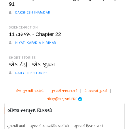
91
DAKSHESH INAMDAR
SCIENCE-FICTION
11 ટાસ્ક્સ - Chapter 22
NIYATI KAPADIA NIRJHAR
SHORT STORIES
એક ટીપું - એક જીવન
DAILY LIFE STORIES
શ્રેષ્ઠ ગુજરાતી વાર્તાઓ
|
ગુજરાતી નવલકથાઓ
|
પ્રેમ કથાઓ પુસ્તકો
|
Nicky@tk પુસ્તકો PDF
બીજા રસપ્રદ વિકલ્પો
ગુજરાતી વાર્તા
ગુજરાતી આધ્યાત્મિક વાર્તાઓ
ગુજરાતી ફિક્શન વાર્તા