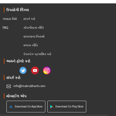
ઉપયોગી લિંક્સ
અમારા વિશે
સંપર્ક કરો
FAQ
ગોપનીયતા નીતિ
વાપરવાના નિયમો 
વળતર નીતિ
પેપરબેક પ્રકાશિત કરો
અમને ફોલો કરો
સંપર્ક કરો
info@matrubharti.com
મોબાઈલ એપ
Download On App Store
Download On Play Store