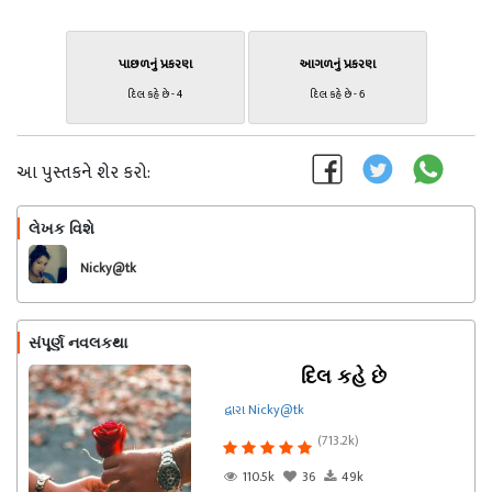
પાછળનું પ્રકરણ
આગળનું પ્રકરણ
દિલ કહે છે - 4
દિલ કહે છે - 6
આ પુસ્તકને શેર કરો:
લેખક વિશે
અનુસરો
Nicky@tk
સંપૂર્ણ નવલકથા
દિલ કહે છે
દ્વારા Nicky@tk
(713.2k)
110.5k
36
49k