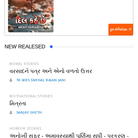
કુલ એપિસોડ્સ : 17
NEW REALESED
MORAL STORIES
વરસાદને પત્ર અને એનો વળતો ઉત્તર
TR MRS SNEHAL RAJAN JANI
MOTIVATIONAL STORIES
મિત્રતા
SANJAY SHETH
HORROR STORIES
અનોખી સફર - અમાવસ્યાથી પૂર્ણિમા સુધી - પ્રકરણ -