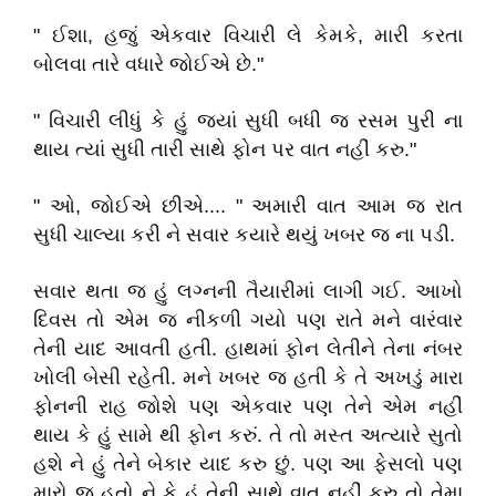
" ઈશા, હજું એકવાર વિચારી લે કેમકે, મારી કરતા
બોલવા તારે વધારે જોઈએ છે."
" વિચારી લીધું કે હું જયાં સુધી બધી જ રસમ પુરી ના
થાય ત્યાં સુધી તારી સાથે ફોન પર વાત નહીં કરુ."
" ઓ, જોઈએ છીએ.... " અમારી વાત આમ જ રાત
સુધી ચાલ્યા કરી ને સવાર કયારે થયું ખબર જ ના પડી.
સવાર થતા જ હું લગ્નની તૈયારીમાં લાગી ગઈ. આખો
દિવસ તો એમ જ નીકળી ગયો પણ રાતે મને વારંવાર
તેની યાદ આવતી હતી. હાથમાં ફોન લેતીને તેના નંબર
ખોલી બેસી રહેતી. મને ખબર જ હતી કે તે અખડું મારા
ફોનની રાહ જોશે પણ એકવાર પણ તેને એમ નહીં
થાય કે હું સામે થી ફોન કરું. તે તો મસ્ત અત્યારે સુતો
હશે ને હું તેને બેકાર યાદ કરુ છું. પણ આ ફેસલો પણ
મારો જ હતો ને કે હું તેની સાથે વાત નહીં કરુ તો તેમા