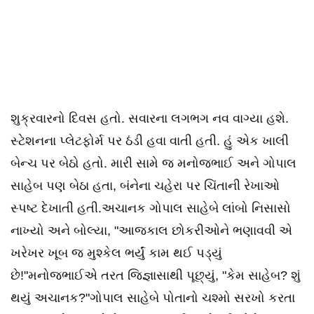
શુક્રવારનો દિવસ હતો. સવારના લગભગ નવ વાગ્યા હશે.
સ્ટેશનના પ્લેટફોર્મ પર ઠંડી હવા વાતી હતી. હું એક ખાલી
બેન્ચ પર બેઠો હતો. મારી સામે જ મનોજભાઈ અને ગોપાલ
સાહેબ પણ બેઠા હતા, બંનેના ચહેરા પર ચિંતાની રેખાઓ
સ્પષ્ટ દેખાતી હતી.અચાનક ગોપાલ સાહેબે લાંબો નિસાસો
નાખ્યો અને બોલ્યા, "આજકાલ છોકરીઓને ભણાવવી એ
ખરેખર ખૂબ જ મુશ્કેલ ભર્યું કામ થઈ પડ્યું
છે!"મનોજભાઈએ તરત જિજ્ઞાસાથી પૂછ્યું, "કેમ સાહેબ? શું
થયું અચાનક?"ગોપાલ સાહેબે પોતાનો ચશ્મો સરખો કરતા