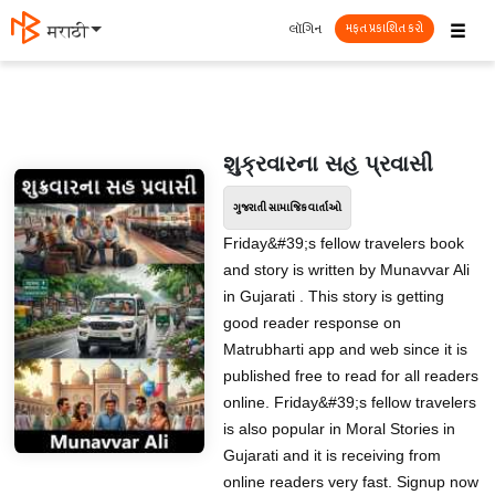
☰
લૉગિન
मराठी
મફત પ્રકાશિત કરો
શુક્રવારના સહ પ્રવાસી
ગુજરાતી સામાજિક વાર્તાઓ
Friday&#39;s fellow travelers book
and story is written by Munavvar Ali
in Gujarati . This story is getting
good reader response on
Matrubharti app and web since it is
published free to read for all readers
online. Friday&#39;s fellow travelers
is also popular in Moral Stories in
Gujarati and it is receiving from
online readers very fast. Signup now