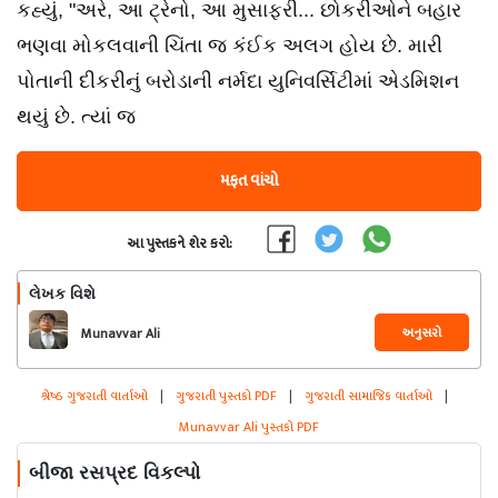
કહ્યું, "અરે, આ ટ્રેનો, આ મુસાફરી... છોકરીઓને બહાર
ભણવા મોકલવાની ચિંતા જ કંઈક અલગ હોય છે. મારી
પોતાની દીકરીનું બરોડાની નર્મદા યુનિવર્સિટીમાં એડમિશન
થયું છે. ત્યાં જ
મફત વાંચો
આ પુસ્તકને શેર કરો:
લેખક વિશે
અનુસરો
Munavvar Ali
શ્રેષ્ઠ ગુજરાતી વાર્તાઓ
|
ગુજરાતી પુસ્તકો PDF
|
ગુજરાતી સામાજિક વાર્તાઓ
|
Munavvar Ali પુસ્તકો PDF
બીજા રસપ્રદ વિકલ્પો